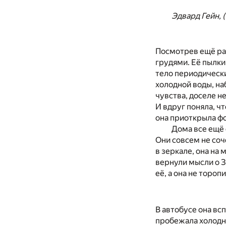
Эдвард Гейн, 
Посмотрев ещё ра
грудями. Её пылки
тело периодически
холодной воды, на
чувства, доселе н
И вдруг поняла, ч
она приоткрыла фо
Дома все ещё 
Они совсем не соч
в зеркале, она на
вернули мысли о З
её, а она не тороп
В автобусе она всп
пробежала холодна