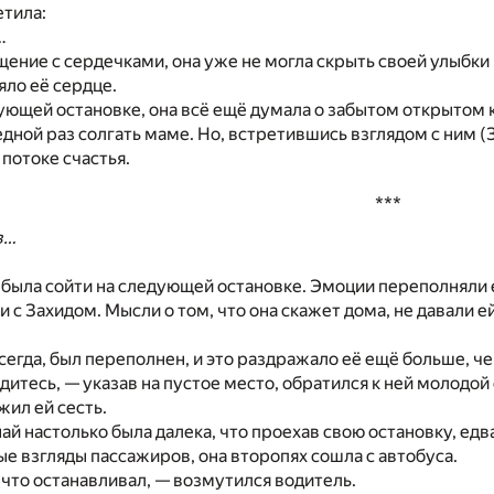
етила:
…
ение с сердечками, она уже не могла скрыть своей улыбки 
ло её сердце.
ующей остановке, она всё ещё думала о забытом открытом 
едной раз солгать маме. Но, встретившись взглядом с ним (
 потоке счастья.
***
в…
была сойти на следующей остановке. Эмоции переполняли е
и с Захидом. Мысли о том, что она скажет дома, не давали
всегда, был переполнен, и это раздражало её ещё больше, ч
дитесь, — указав на пустое место, обратился к ней молодо
жил ей сесть.
й настолько была далека, что проехав свою остановку, едв
ые взгляды пассажиров, она второпях сошла с автобуса.
 что останавливал, — возмутился водитель.