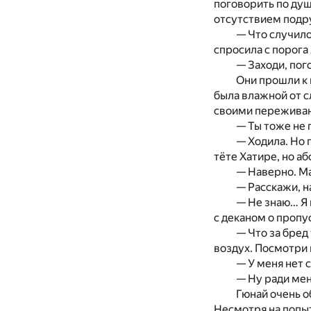
поговорить по душ
отсутствием подр
— Что случило
спросила с порога
— Заходи, пог
Они прошли к 
была влажной от с
своими пережива
— Ты тоже не 
— Ходила. Но 
тёте Хатире, но а
— Наверно. Ма
— Расскажи, н
— Не знаю… Я 
с деканом о пропу
— Что за бред
воздух. Посмотри 
— У меня нет с
— Ну ради мен
Гюнай очень о
Несмотря на попыт