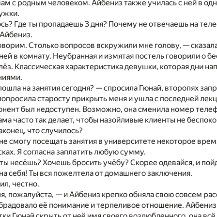
ам с родным человеком. Айбениз также училась с ней в од
ужки.
сь? Где ты пропадаешь 3 дня? Почему не отвечаешь на тел
 Айбениз.
оворим. Столько вопросов вскружили мне голову, — сказала
ней в комнату. Неубранная и измятая постель говорили о 
лёз. Классическая характеристика девушки, которая дни нап
ниями.
пошла на занятия сегодня? — спросила Гюнай, второпях запр
попросила старосту прикрыть меня и ушла с последней лекц
бонент был недоступен. Возможно, она сменила номер телеф
ма часто так делает, чтобы назойливые клиенты не беспокои
аконец, что случилось?
не смогу посещать занятия в университете некоторое время
сках. Я согласна заплатить любую сумму.
 ты несёшь? Хочешь бросить учёбу? Скорее одевайся, и по
на себя! Ты вся пожелтела от домашнего заключения.
ил, честно.
я, пожалуйста, — и Айбениз крепко обняла свою совсем ра
брадовало её понимание и терпеливое отношение. Айбениз
ки Гюнай скрыть от неё имя своего возлюбленного, она всё