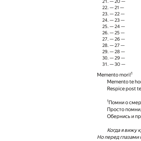
— 20 —
— 21 —
— 22 —
— 23 —
— 24 —
— 25 —
— 26 —
— 27 —
— 28 —
— 29 —
— 30 —
1
Memento mori!
Memento te ho
Respice post 
1
Помни о смер
Просто помни,
Обернись и пр
Когда я вижу 
Но перед глазами 