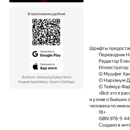
В приложении удобнее
Шрифты предоста
Переводчик Н
Редактор Еле
Иллюстратор 
© Мушфиг Хан
RuStore
·
Samsung Galaxy Store
© Нарханум Д
Huawei AppGallery
·
Xiaomi GetApps
© Теймур Фар
«Всё это я рас
и узнав о бывших 
человека по имени
18+
ISBN 978-5-4
Создано в инт