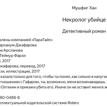
Мушфиг Хан
Некролог убийце
Детективный роман
влены компанией «ПараТайп»
арханум Джафарова
на Арсланова
Теймур Фарзи
, 2017
жафарова, перевод, 2017
зи, иллюстрации, 2017
сказала только для того, чтобы ты понял, как сильно я напуг
отношениях с Гафаром, ты, возможно, меня возненавидишь. Е
 Охтекин и прикажи убить его. Иначе он не оставит меня в ж
490-0488-8
еллектуальной издательской системе Ridero