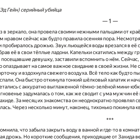
(Эд Гейн) серийный убийца
— 1 —
з в зеркало, она провела своими нежными пальцами от кра
м нравом сейчас как будто правила осенняя пора. Несмотря 
 пробиралось дрожью. Звук льющейся воды врезался в её с
брав её в свои тёплые ладони. Капельки скатились между гр
е посещавшие девушку, заставили вспомнить о нём. Сейчас, 
то опаздывает на самое важное свидание в своей жизни. Не 
рточку и вздохнула свежего воздуха. Всё тело как будто пы
спали. Она быстро откинула тонкий шёлковый халатик и нач
етались с аккуратно выглаженной тёмно-зелёной мини-юбко
 мгновенье задумалась о том, как же сводит с ума мужчин 
ахиде. За месяц их знакомства он неоднократно проявлял с
илась. Через несколько минут, наконец, тихонько покинула к
***
омнила, что забыла закрыть воду в ванной и где-то в комна
я дрожь. Но короткие сообщения, приходящие от Захида ве