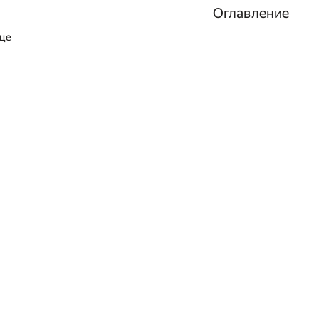
Оглавление
йце