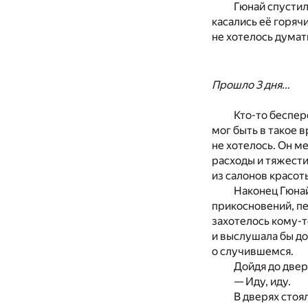
Гюнай спустил
касались её горяч
не хотелось думат
Прошло 3 дня…
Кто-то беспер
мог быть в такое 
не хотелось. Он м
расходы и тяжести
из салонов красот
Наконец Гюнай
прикосновений, пе
захотелось кому-т
и выслушала бы до
о случившемся.
Дойдя до двер
— Иду, иду.
В дверях стоя