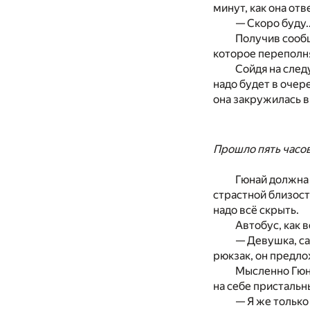
минут, как она отв
— Скоро буду
Получив сообщ
которое переполня
Сойдя на след
надо будет в очер
она закружилась в
Прошло пять часо
Гюнай должна 
страстной близост
надо всё скрыть.
Автобус, как 
— Девушка, са
рюкзак, он предло
Мысленно Гюна
на себе пристальн
— Я же только