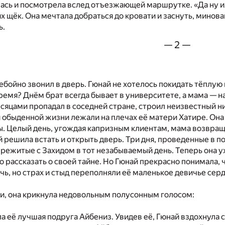
ась и посмотрела вслед отъезжающей маршрутке. «Да ну и
их щёк. Она мечтала добраться до кровати и заснуть, минова
ь.
— 2 —
ебойно звонил в дверь. Гюнай не хотелось покидать тёплую 
время? Днём брат всегда бывает в университете, а мама — н
есяцами пропадал в соседней стране, строил неизвестный ни
 обыденной жизни лежали на плечах её матери Хатире. Она 
ы. Целый день, угождая капризным клиентам, мама возвра
 решила встать и открыть дверь. Три дня, проведенные в п
режитые с Захидом в тот незабываемый день. Теперь она уж
о рассказать о своей тайне. Но Гюнай прекрасно понимала,
чь, но страх и стыд переполняли её маленькое девичье серд
и, она крикнула недовольным полусонным голосом:
ла её лучшая подруга Айбениз. Увидев её, Гюнай вздохнула