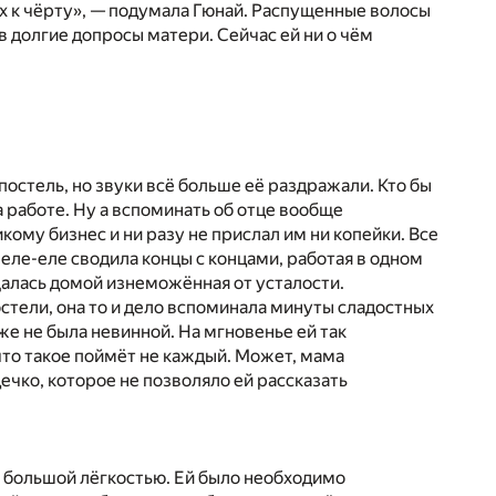
х к чёрту», — подумала Гюнай. Распущенные волосы
в долгие допросы матери. Сейчас ей ни о чём
постель, но звуки всё больше её раздражали. Кто бы
а работе. Ну а вспоминать об отце вообще
кому бизнес и ни разу не прислал им ни копейки. Все
еле-еле сводила концы с концами, работая в одном
щалась домой изнеможённая от усталости.
остели, она то и дело вспоминала минуты сладостных
е не была невинной. На мгновенье ей так
 что такое поймёт не каждый. Может, мама
ечко, которое не позволяло ей рассказать
 с большой лёгкостью. Ей было необходимо