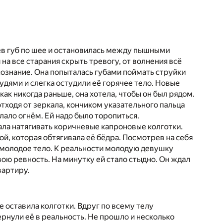
ёв губ по шее и остановилась между пышными
на все старания скрыть тревогу, от волнения всё
ознание. Она попыталась губами поймать струйки
удями и слегка остудили её горячее тело. Новые
как никогда раньше, она хотела, чтобы он был рядом.
отходя от зеркала, кончиком указательного пальца
лало огнём. Ей надо было торопиться.
ала натягивать коричневые капроновые колготки.
й, которая обтягивала её бёдра. Посмотрев на себя
её молодое тело. К реальности молодую девушку
вою ревность. На минутку ей стало стыдно. Он ждал
вартиру.
те оставила колготки. Вдруг по всему телу
рнули её в реальность. Не прошло и несколько