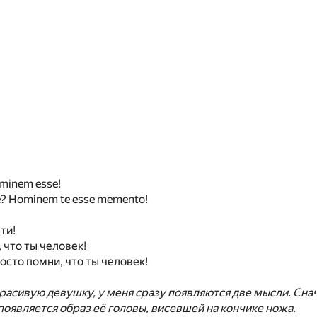
minem esse!
te? Hominem te esse memento!
ти!
 что ты человек!
осто помни, что ты человек!
красивую девушку, у меня сразу появляются две мысли. Снач
появляется образ её головы, висевшей на кончике ножа.