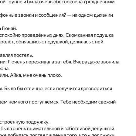
ной группе и была очень обеспокоена трёхдневным
ефонные звонки и сообщения? — на одном дыхании
 Гюнай.
беспокойно проведённых днях. Скомканная подушка
ролёт, обнявшись с подушкой, делилась с ней
авляя постель.
ии. Я очень переживала за тебя. Вчера даже звонила
она.
ли. Айка, мне очень плохо.
. Было бы отлично, если получится договориться
йдём немного прогуляемся. Тебе необходим свежий
сстроенную подружку.
 была очень внимательной и заботливой девушкой.
 же добилась подтверждения того, что у подружки