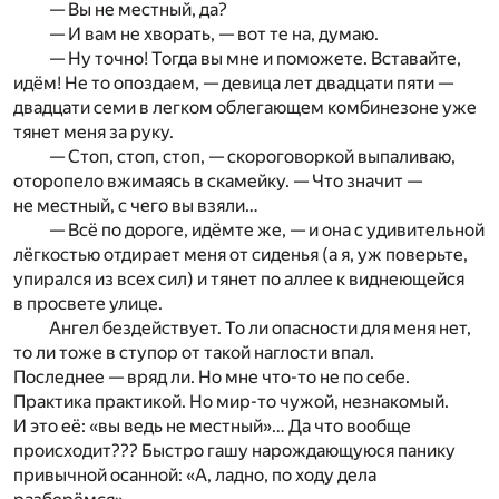
— Вы не местный, да?
— И вам не хворать, — вот те на, думаю.
— Ну точно! Тогда вы мне и поможете. Вставайте,
идём! Не то опоздаем, — девица лет двадцати пяти —
двадцати семи в легком облегающем комбинезоне уже
тянет меня за руку.
— Стоп, стоп, стоп, — скороговоркой выпаливаю,
оторопело вжимаясь в скамейку. — Что значит —
не местный, с чего вы взяли…
— Всё по дороге, идёмте же, — и она с удивительной
лёгкостью отдирает меня от сиденья (а я, уж поверьте,
упирался из всех сил) и тянет по аллее к виднеющейся
в просвете улице.
Ангел бездействует. То ли опасности для меня нет,
то ли тоже в ступор от такой наглости впал.
Последнее — вряд ли. Но мне что-то не по себе.
Практика практикой. Но мир-то чужой, незнакомый.
И это её: «вы ведь не местный»… Да что вообще
происходит??? Быстро гашу нарождающуюся панику
привычной осанной: «А, ладно, по ходу дела