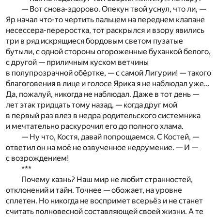
— Вот снова-здорово. Опекун твой уснул, что ли, —
Яр начал что-то чертить пальцем на переднем клапане
несессера-переростка, тот раскрылся и взору явились
три в ряд искрящиеся бордовым светом пузатые
бутыли, с одной стороны огороженные буханкой белого,
с другой — приличным куском ветчины
в полупрозрачной обёртке, — с самой Лигурии! — такого
благоговения в лице и голосе Ярика я не наблюдал уже…
Да, пожалуй, никогда не наблюдал. Даже в тот день —
лет этак тридцать тому назад, — когда друг мой
в первый раз влез в недра родительского системника
и мечтательно раскурочил его до полного хлама.
— Ну что, Костя, давай попрощаемся. С Костей, —
ответил он на моё не озвученное недоумение. — И —
с возрождением!
***
Почему казнь? Наш мир не любит странностей,
отклонений и тайн. Точнее — обожает, на уровне
сплетен. Но никогда не воспримет всерьёз и не станет
считать полновесной составляющей своей жизни. А те