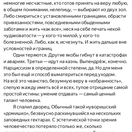
немногие несчастные, кто готов принять на веру любую,
в общем понимании, нелепицу, — выбирают из двух зол.
Либо смириться с установленными границами, обрасти
привязанностями, повседневными обыденными
заботами и жить «как все», неся на себе печать некой
чудаковатости — у кого-то милой, у кого-то
болезненной. Либо, как я, исчезнуть. И жить дальше вне
условностей и границ.
Одни теряются. Другие якобы гибнут в катастрофах
и авариях. Третьи — идут на казнь. Выпендрёж, конечно.
Нарциссизм в определенной степени, да. Но для меня
это был ещё и способ выматериться перед уходом.
На всё это чванство, безумную веру в «избранность»,
слепую жажду иметь всё и всех, тупое отрицание самой
простой истины: умение отдавать — самый ценный
талант человека.
Я спалил дворец. Обычный такой нуворишский
«домишко», безвкусно раскинувшийся на нескольких
заповедных гектарах. С эстетической точки зрения
человечество потеряло столько же, сколько