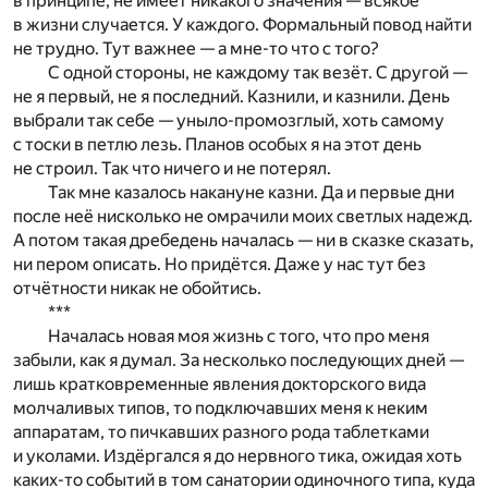
в принципе, не имеет никакого значения — всякое
в жизни случается. У каждого. Формальный повод найти
не трудно. Тут важнее — а мне-то что с того?
С одной стороны, не каждому так везёт. С другой —
не я первый, не я последний. Казнили, и казнили. День
выбрали так себе — уныло-промозглый, хоть самому
с тоски в петлю лезь. Планов особых я на этот день
не строил. Так что ничего и не потерял.
Так мне казалось накануне казни. Да и первые дни
после неё нисколько не омрачили моих светлых надежд.
А потом такая дребедень началась — ни в сказке сказать,
ни пером описать. Но придётся. Даже у нас тут без
отчётности никак не обойтись.
***
Началась новая моя жизнь с того, что про меня
забыли, как я думал. За несколько последующих дней —
лишь кратковременные явления докторского вида
молчаливых типов, то подключавших меня к неким
аппаратам, то пичкавших разного рода таблетками
и уколами. Издёргался я до нервного тика, ожидая хоть
каких-то событий в том санатории одиночного типа, куда