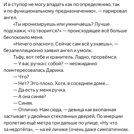
И в ступор не могу впадать как по определению, так
и по функциональному предназначению», — парировал
ангел.
«Ты иронизируешь или умничаешь? Лучше
подскажи, что творится?» — происходящее всё больше
беспокоило меня.
«Ничего опасного. Сейчас сам всё узнаешь», —
безапелляционно заявил ангел и умолк.
Тьфу, вот тебе и хранитель. Ладно, прорвёмся.
— У вас ручка с собой? — неожиданно
поинтересовалась Дарина.
— Что?
— Нет? Это плохо. Хотя, в соседнем доме…
— Да есть у меня ручка.
— А она синяя?
— Синяя.
— Отлично. Нам сюда, — девица как вкопанная
застывает у двойных стеклянных дверей. По инерции
пролетаю ещё метра три дальше по улице. «Ну что
за недотёпа», — на её личике (очень даже симпатичном.