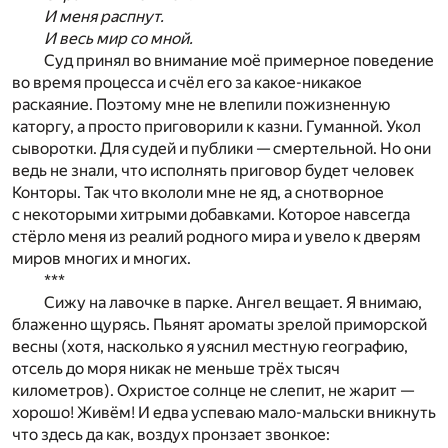
И меня распнут.
И весь мир со мной.
Суд принял во внимание моё примерное поведение
во время процесса и счёл его за какое-никакое
раскаяние. Поэтому мне не влепили пожизненную
каторгу, а просто приговорили к казни. Гуманной. Укол
сыворотки. Для судей и публики — смертельной. Но они
ведь не знали, что исполнять приговор будет человек
Конторы. Так что вкололи мне не яд, а снотворное
с некоторыми хитрыми добавками. Которое навсегда
стёрло меня из реалий родного мира и увело к дверям
миров многих и многих.
***
Сижу на лавочке в парке. Ангел вещает. Я внимаю,
блаженно щурясь. Пьянят ароматы зрелой приморской
весны (хотя, насколько я уяснил местную географию,
отсель до моря никак не меньше трёх тысяч
километров). Охристое солнце не слепит, не жарит —
хорошо! Живём! И едва успеваю мало-мальски вникнуть
что здесь да как, воздух пронзает звонкое: