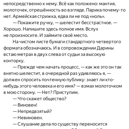
непосредственно к нему. Всё как положено: мантия,
молоточек, отрешённость во взгляде. Парика почему-то
нет. Армейская стрижка, едва ли не под «ноль».
— Покажите ручку, — шелестит бесстрастное. —
Хорошо. Напишите здесь полное имя. Вслух
не произносите. И займите своё место.
На чистом листе бумаги стандартного четвертого
формата обозначаюсь. И в сопровождении Дарины
встаю метрах в двух слева от судьи за высокую
конторку.
— Прежде чем начать процесс, — как же это он так
внятно шелестит, в очередной раз удивляюсь я, —
должен спросить почтенную публику: знает ли кто-
нибудь этого человека и его имя? — взмах молоточком
в мою сторону. — Нет? Приступим.
— Что скажет общество?
— Виновен!
— Непредвзятый?
— Невиновен.
— Слушание дела по существу переносится