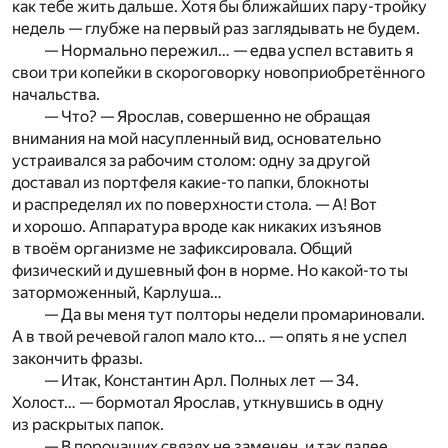
как тебе жить дальше. Хотя бы ближайших пару-тройку
недель — глубже на первый раз заглядывать не будем.
— Нормально пережил… — едва успел вставить я
свои три копейки в скороговорку новоприобретённого
начальства.
— Что? — Ярослав, совершенно не обращая
внимания на мой насупленный вид, основательно
устраивался за рабочим столом: одну за другой
доставал из портфеля какие-то папки, блокноты
и распределял их по поверхности стола. — А! Вот
и хорошо. Аппаратура вроде как никаких изъянов
в твоём организме не зафиксировала. Общий
физический и душевный фон в норме. Но какой-то ты
заторможенный, Карлуша…
— Да вы меня тут полторы недели промариновали.
А в твой речевой галоп мало кто… — опять я не успел
закончить фразы.
— Итак, Константин Арл. Полных лет — 34.
Холост… — бормотал Ярослав, уткнувшись в одну
из раскрытых папок.
— В порочащих связях не замечен, и так далее