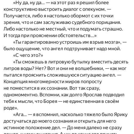
«Ну да, ну да… — на этот раз я решил более
конструктивно выстроить диалог с опекуном. —
Получается, либо я настолько обормот с их точки
зрения, что и сам заслуживаю судебного порицания.
Либо настолько не местный, что и подумать страшно.
И тогда при прояснении обстоятельств…»
«Ты гарантированно устроишь им взрыв мозга», —
было ощущение, что ангел подтрунивает надо мной.
«С чего это?»
«Ты сможешь в литровую бутылку вместить десять
литров воды? Нет? Вот и они не волшебники, — как мог
пытался прояснить сложившуюся ситуацию ангел. —
Концепция многомерности миров попросту
не поместится в их сознании. Вот так сразу,
одномоментно. Вспомни, как долго Ярослав подводил
тебя к мысли, что Борея — не единственная в своём
роде».
«Ага… — я вспомнил, насколько тяжело было Ярику
достучаться до моего сознания и открыть для него
истинное положение дел. — До меня далеко не сразу