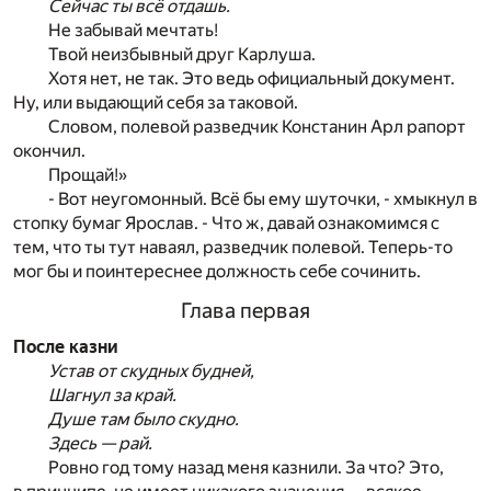
Сейчас ты всё отдашь.
Не забывай мечтать!
Твой неизбывный друг Карлуша.
Хотя нет, не так. Это ведь официальный документ.
Ну, или выдающий себя за таковой.
Словом, полевой разведчик Констанин Арл рапорт
окончил.
Прощай!»
- Вот неугомонный. Всё бы ему шуточки, - хмыкнул в
стопку бумаг Ярослав. - Что ж, давай ознакомимся с
тем, что ты тут наваял, разведчик полевой. Теперь-то
мог бы и поинтереснее должность себе сочинить.
Глава первая
После казни
Устав от скудных будней,
Шагнул за край.
Душе там было скудно.
Здесь — рай.
Ровно год тому назад меня казнили. За что? Это,