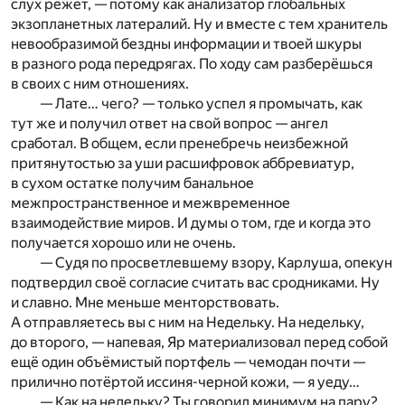
слух режет, — потому как анализатор глобальных
экзопланетных латералий. Ну и вместе с тем хранитель
невообразимой бездны информации и твоей шкуры
в разного рода передрягах. По ходу сам разберёшься
в своих с ним отношениях.
— Лате… чего? — только успел я промычать, как
тут же и получил ответ на свой вопрос — ангел
сработал. В общем, если пренебречь неизбежной
притянутостью за уши расшифровок аббревиатур,
в сухом остатке получим банальное
межпространственное и межвременное
взаимодействие миров. И думы о том, где и когда это
получается хорошо или не очень.
— Судя по просветлевшему взору, Карлуша, опекун
подтвердил своё согласие считать вас сродниками. Ну
и славно. Мне меньше менторствовать.
А отправляетесь вы с ним на Недельку. На недельку,
до второго, — напевая, Яр материализовал перед собой
ещё один объёмистый портфель — чемодан почти —
прилично потёртой иссиня-черной кожи, — я уеду…
— Как на недельку? Ты говорил минимум на пару?