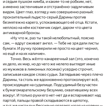
и седым пушком нимба, и каким-то не робким, нет,
а именно застенчивым и отстранённо-задумчивым
видом. Цвет глаз, взгляд у них совершенно разный:
пронзительный льдисто-серый Дарины против
безмятежно карего, успокаивающего её отца. Кстати,
неплохо на нём костюмчик сидит, даром что цвета
антикварной бронзы.
«Ну что ж, раз ты такой нелюбопытный, поясню
сам, — вдруг оживает ангел. — Тебе не зря дали листы
бумаги. И ручку проверили не просто на цвет чернил,
но ещё и на их наличие».
Точно. Весь жёлто-канареечный зал (это, конечно
их дело, их мир, но до чего же нелепо выглядят иные
из мужиков в лимонных лосинах) усердно строчит,
записывая каждое слово судьи. Заглядываю через плечо
Дарины, та столь же вдохновенно протоколирует всё,
происходящее на судилище. Подсудимый безучастен
к бумагомарательскому безумию, охватившему всех
вокруг. И только руки его нет-нет да и вспархивают над
партой, пальцы правой складываются в щепотку,
и тут же кисти рук бессильно опадают назад на колени —