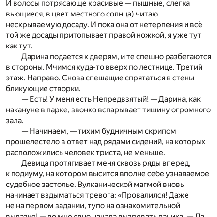
И волосы потрясающе красивые — пышные, слегка
вьющиеся, в цвет местного солнца) читаю
нескрываемую досаду. И пока она от нетерпения и всё
той же досады притопывает правой ножкой, я уже тут
как тут.
Дарина подается к дверям, и те спешно разбегаются
в стороны. Мчимся куда-то вверх по лестнице. Третий
этаж. Направо. Снова спешащие спрятаться в стены
бликующие створки.
— Есть! У меня есть Непредвзятый! — Дарина, как
накануне в парке, звонко вспарывает тишину огромного
зала.
— Начинаем, — тихим будничным скрипом
прошелестело в ответ над рядами сидений, на которых
расположились человек триста, не меньше.
Девица протягивает меня сквозь ряды вперед,
к подиуму, на котором высится вполне себе узнаваемое
судебное застолье. Вулканической магмой вновь
начинает вздыматься тревога: «Провалился! Даже
не на первом задании, тупо на ознакомительной
вылазке! — во мне явно начала вызревать паника. — Да