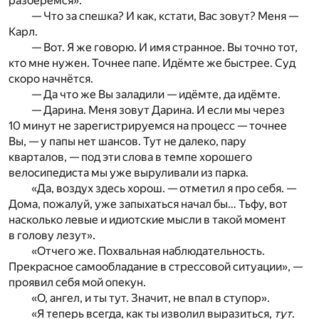
разберёмся».
— Что за спешка? И как, кстати, Вас зовут? Меня —
Карл.
— Вот. Я же говорю. И имя странное. Вы точно тот,
кто мне нужен. Точнее папе. Идёмте же быстрее. Суд
скоро начнётся.
— Да что же Вы заладили — идёмте, да идёмте.
— Дарина. Меня зовут Дарина. И если мы через
10 минут не зарегистрируемся на процесс — точнее
Вы, — у папы нет шансов. Тут не далеко, пару
кварталов, — под эти слова в темпе хорошего
велосипедиста мы уже выруливали из парка.
«Да, воздух здесь хорош. — отметил я про себя. —
Дома, пожалуй, уже запыхаться начал бы… Тьфу, вот
насколько левые и идиотские мысли в такой момент
в голову лезут».
«Отчего же. Похвальная наблюдательность.
Прекрасное самообладание в стрессовой ситуации», —
проявил себя мой опекун.
«О, ангел, и ты тут. Значит, не впал в ступор».
«Я теперь всегда, как ты изволил выразиться,
тут
.