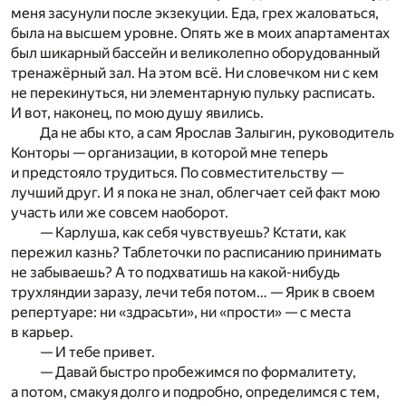
меня засунули после экзекуции. Еда, грех жаловаться,
была на высшем уровне. Опять же в моих апартаментах
был шикарный бассейн и великолепно оборудованный
тренажёрный зал. На этом всё. Ни словечком ни с кем
не перекинуться, ни элементарную пульку расписать.
И вот, наконец, по мою душу явились.
Да не абы кто, а сам Ярослав Залыгин, руководитель
Конторы — организации, в которой мне теперь
и предстояло трудиться. По совместительству —
лучший друг. И я пока не знал, облегчает сей факт мою
участь или же совсем наоборот.
— Карлуша, как себя чувствуешь? Кстати, как
пережил казнь? Таблеточки по расписанию принимать
не забываешь? А то подхватишь на какой-нибудь
трухляндии заразу, лечи тебя потом… — Ярик в своем
репертуаре: ни «здрасьти», ни «прости» — с места
в карьер.
— И тебе привет.
— Давай быстро пробежимся по формалитету,
а потом, смакуя долго и подробно, определимся с тем,