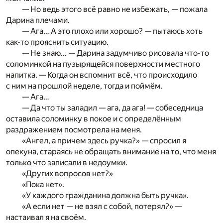
— Но ведь этого всё равно не избежать, — пожала
Дарина плечами.
— Ага… А это плохо или хорошо? — пытаюсь хоть
как-то прояснить ситуацию.
— Не знаю… — Дарина задумчиво рисовала что-то
соломинкой на пузырящейся поверхности местного
напитка. — Когда он вспомнит всё, что происходило
с ним на прошлой неделе, тогда и поймём.
— Ага…
— Да что ты заладил — ага, да ага! — собеседница
оставила соломинку в покое и с определённым
раздражением посмотрела на меня.
«Ангел, а причем здесь ручка?» — спросил я
опекуна, стараясь не обращать внимание на то, что меня
только что записали в недоумки.
«Других вопросов нет?»
«Пока нет».
«У каждого гражданина должна быть ручка».
«А если нет — не взял с собой, потерял?» —
настаивал я на своём.