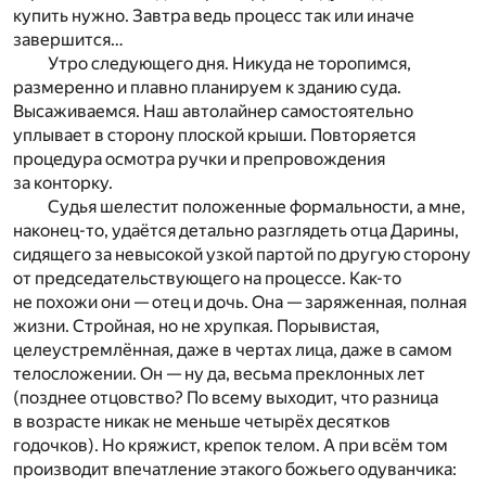
купить нужно. Завтра ведь процесс так или иначе
завершится…
Утро следующего дня. Никуда не торопимся,
размеренно и плавно планируем к зданию суда.
Высаживаемся. Наш автолайнер самостоятельно
уплывает в сторону плоской крыши. Повторяется
процедура осмотра ручки и препровождения
за конторку.
Судья шелестит положенные формальности, а мне,
наконец-то, удаётся детально разглядеть отца Дарины,
сидящего за невысокой узкой партой по другую сторону
от председательствующего на процессе. Как-то
не похожи они — отец и дочь. Она — заряженная, полная
жизни. Стройная, но не хрупкая. Порывистая,
целеустремлённая, даже в чертах лица, даже в самом
телосложении. Он — ну да, весьма преклонных лет
(позднее отцовство? По всему выходит, что разница
в возрасте никак не меньше четырёх десятков
годочков). Но кряжист, крепок телом. А при всём том
производит впечатление этакого божьего одуванчика: