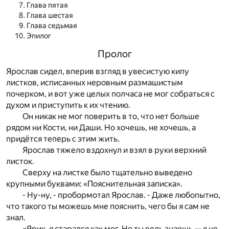
Глава пятая
Глава шестая
Глава седьмая
Эпилог
Пролог
Ярослав сидел, вперив взгляд в увесистую кипу
листков, исписанных неровным размашистым
почерком, и вот уже целых полчаса не мог собраться с
духом и приступить к их чтению.
Он никак не мог поверить в то, что нет больше
рядом ни Кости, ни Даши. Но хочешь, не хочешь, а
придётся теперь с этим жить.
Ярослав тяжело вздохнул и взял в руки верхний
листок.
Сверху на листке было тщательно выведено
крупными буквами: «Пояснительная записка».
- Ну-ну, - пробормотал Ярослав. - Даже любопытно,
что такого ты можешь мне пояснить, чего бы я сам не
знал.
«Ярик, я старался как мог. Но ты ведь знаешь — я не