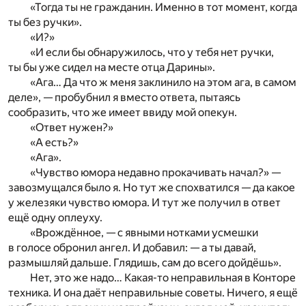
«Тогда ты не гражданин. Именно в тот момент, когда
ты без ручки».
«И?»
«И если бы обнаружилось, что у тебя нет ручки,
ты бы уже сидел на месте отца Дарины».
«Ага… Да что ж меня заклинило на этом ага, в самом
деле», — пробубнил я вместо ответа, пытаясь
сообразить, что же имеет ввиду мой опекун.
«Ответ нужен?»
«А есть?»
«Ага».
«Чувство юмора недавно прокачивать начал?» —
завозмущался было я. Но тут же спохватился — да какое
у железяки чувство юмора. И тут же получил в ответ
ещё одну оплеуху.
«Врождённое, — с явными нотками усмешки
в голосе обронил ангел. И добавил: — а ты давай,
размышляй дальше. Глядишь, сам до всего дойдёшь».
Нет, это же надо… Какая-то неправильная в Конторе
техника. И она даёт неправильные советы. Ничего, я ещё