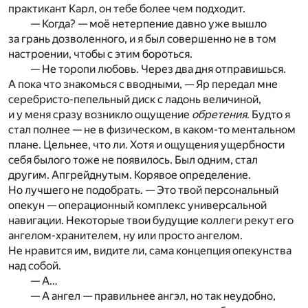
практикант Карл, он тебе более чем подходит.
— Когда? — моё нетерпение давно уже вышло
за грань дозволенного, и я был совершенно не в том
настроении, чтобы с этим бороться.
— Не торопи любовь. Через два дня отправишься.
А пока что знакомься с вводными, — Яр передал мне
серебристо-пепельный диск с ладонь величиной,
и у меня сразу возникло ощущение
обретения
. Будто я
стал полнее — не в физическом, в каком-то ментальном
плане. Цельнее, что ли. Хотя и ощущения ущербности
себя былого тоже не появилось. Был одним, стал
другим. Апгрейднутым. Корявое определение.
Но лучшего не подобрать. — Это твой персональный
опекун — операционный комплекс универсальной
навигации. Некоторые твои будущие коллеги рекут его
ангелом-хранителем, ну или просто ангелом.
Не нравится им, видите ли, сама концепция опекунства
над собой.
— А…
— А ангел — правильнее ангэл, но так неудобно,