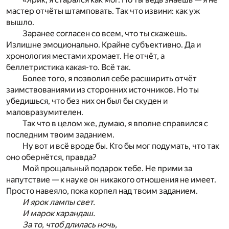
мастер отчёты штамповать. Так что извини: как уж
вышло.
Заранее согласен со всем, что ты скажешь.
Излишне эмоционально. Крайне субъективно. Да и
хронология местами хромает. Не отчёт, а
беллетристика какая-то. Всё так.
Более того, я позволил себе расширить отчёт
заимствованиями из сторонних источников. Но ты
убедишься, что без них он был бы скуден и
маловразумителен.
Так что в целом же, думаю, я вполне справился с
последним твоим заданием.
Ну вот и всё вроде бы. Кто бы мог подумать, что так
оно обернётся, правда?
Мой прощальный подарок тебе. Не прими за
напутствие — к науке он никакого отношения не имеет.
Просто навеяло, пока корпел над твоим заданием.
И ярок лампы свет.
И марок карандаш.
За то, чтоб длилась ночь,