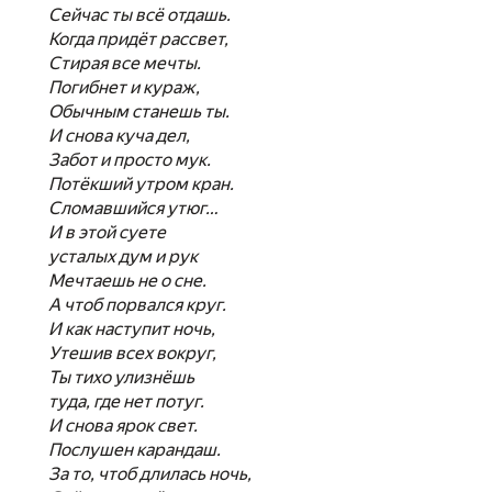
Сейчас ты всё отдашь.
Когда придёт рассвет,
Стирая все мечты.
Погибнет и кураж,
Обычным станешь ты.
И снова куча дел,
Забот и просто мук.
Потёкший утром кран.
Сломавшийся утюг…
И в этой суете
усталых дум и рук
Мечтаешь не о сне.
А чтоб порвался круг.
И как наступит ночь,
Утешив всех вокруг,
Ты тихо улизнёшь
туда, где нет потуг.
И снова ярок свет.
Послушен карандаш.
За то, чтоб длилась ночь,