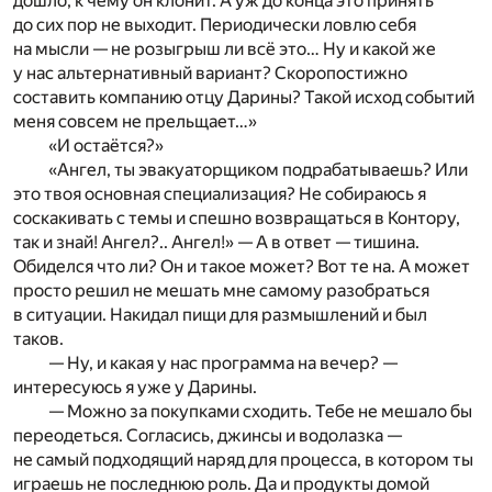
дошло, к чему он клонит. А уж до конца это принять
до сих пор не выходит. Периодически ловлю себя
на мысли — не розыгрыш ли всё это… Ну и какой же
у нас альтернативный вариант? Скоропостижно
составить компанию отцу Дарины? Такой исход событий
меня совсем не прельщает…»
«И остаётся?»
«Ангел, ты эвакуаторщиком подрабатываешь? Или
это твоя основная специализация? Не собираюсь я
соскакивать с темы и спешно возвращаться в Контору,
так и знай! Ангел?.. Ангел!» — А в ответ — тишина.
Обиделся что ли? Он и такое может? Вот те на. А может
просто решил не мешать мне самому разобраться
в ситуации. Накидал пищи для размышлений и был
таков.
— Ну, и какая у нас программа на вечер? —
интересуюсь я уже у Дарины.
— Можно за покупками сходить. Тебе не мешало бы
переодеться. Согласись, джинсы и водолазка —
не самый подходящий наряд для процесса, в котором ты
играешь не последнюю роль. Да и продукты домой