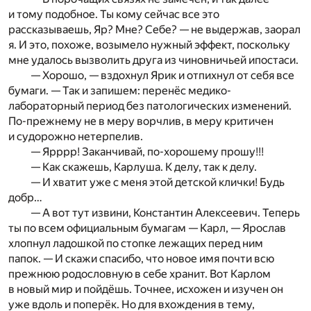
и тому подобное. Ты кому сейчас все это
рассказываешь, Яр? Мне? Себе? — не выдержав, заорал
я. И это, похоже, возымело нужный эффект, поскольку
мне удалось вызволить друга из чиновничьей ипостаси.
— Хорошо, — вздохнул Ярик и отпихнул от себя все
бумаги. — Так и запишем: перенёс медико-
лабораторный период без патологических изменений.
По-прежнему не в меру ворчлив, в меру критичен
и судорожно нетерпелив.
— Ярррр! Заканчивай, по-хорошему прошу!!!
— Как скажешь, Карлуша. К делу, так к делу.
— И хватит уже с меня этой детской клички! Будь
добр…
— А вот тут извини, Константин Алексеевич. Теперь
ты по всем официальным бумагам — Карл, — Ярослав
хлопнул ладошкой по стопке лежащих перед ним
папок. — И скажи спасибо, что новое имя почти всю
прежнюю родословную в себе хранит. Вот Карлом
в новый мир и пойдёшь. Точнее, исхожен и изучен он
уже вдоль и поперёк. Но для вхождения в тему,