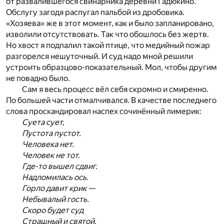
от развалившегося свинарника деревни Гадюкино.
Обслугу загодя распугал пальбой из дробовика.
«Хозяева» же в этот момент, как и было запланировано,
изволили отсутствовать. Так что обошлось без жертв.
Но хвост я подпалил такой птице, что медийный пожар
разгорелся нешуточный. И суд надо мной решили
устроить образцово-показательный. Мол, чтобы другим
не повадно было.
Сам я весь процесс вёл себя скромно и смиренно.
По большей части отмалчивался. В качестве последнего
слова проскандировал наспех сочинённый лимерик:
Суета сует,
Пустота пустот.
Человека нет.
Человек не тот.
Где-то вышел сдвиг.
Надломилась ось.
Горло давит крик —
Небывалый гость.
Скоро будет суд
Страшный и святой.