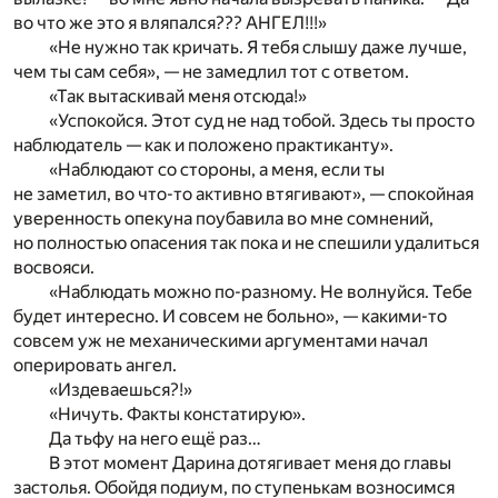
во что же это я вляпался??? АНГЕЛ!!!»
«Не нужно так кричать. Я тебя слышу даже лучше,
чем ты сам себя», — не замедлил тот с ответом.
«Так вытаскивай меня отсюда!»
«Успокойся. Этот суд не над тобой. Здесь ты просто
наблюдатель — как и положено практиканту».
«Наблюдают со стороны, а меня, если ты
не заметил, во что-то активно втягивают», — спокойная
уверенность опекуна поубавила во мне сомнений,
но полностью опасения так пока и не спешили удалиться
восвояси.
«Наблюдать можно по-разному. Не волнуйся. Тебе
будет интересно. И совсем не больно», — какими-то
совсем уж не механическими аргументами начал
оперировать ангел.
«Издеваешься?!»
«Ничуть. Факты констатирую».
Да тьфу на него ещё раз…
В этот момент Дарина дотягивает меня до главы
застолья. Обойдя подиум, по ступенькам возносимся