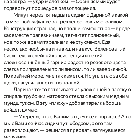
на завтра, — удар молотком. — Обвиняемый будет
подвергнут процедуре развоплощения.
Минут через пятнадцать сидим с Дариной в какой-
то местной кафушке за трёхлепестковым столиком.
Конструкция странная, но вполне комфортная — вроде
как вместе трапезничаем, тет-а-тет полновесный,
но в то же время тарелками не стукаемся. Еда
несколько необычна и на вид, и на вкус. Зеленоватый
бифштекс желейной консистенции и некий
сложносочинённый гарнир радостно розового цвета
слегка приправлены то ли анисом, то ли валерьянкой.
По крайней мере, мне так кажется. Но уплетаю за обе
щеки, нагулял аппетит по полной.
Дарина что-то потягивает из уложенной в плоскую
спираль трубочки матового стекла с высоким медным
мундштуком. В эту «плюху» добрая тарелка борща
войдёт, думаю.
— Уверены, что с Вашим отцом всё в порядке? А то
мы с Вами сейчас сидим тут, обедаем, а его там
развоплощают, — решился я прервать затянувшееся
молчание.