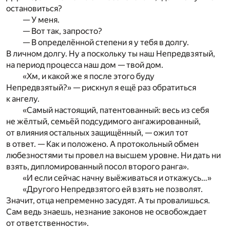
остановиться?
— У меня.
— Вот так, запросто?
— В определённой степени я у тебя в долгу.
В личном долгу. Ну а поскольку ты наш Непредвзятый,
на период процесса наш дом — твой дом.
«Хм, и какой же я после этого буду
Непредвзятый?» — рискнул я ещё раз обратиться
к ангелу.
«Самый настоящий, патентованный: весь из себя
не жёлтый, семьёй подсудимого ангажированный,
от влияния остальных защищённый, — ожил тот
в ответ. — Как и положено. А протокольный обмен
любезностями ты провел на высшем уровне. Ни дать ни
взять, дипломированный посол второго ранга».
«И если сейчас начну выёживаться и откажусь…»
«Другого Непредвзятого ей взять не позволят.
Значит, отца непременно засудят. А ты провалишься.
Сам ведь знаешь, незнание законов не освобождает
от ответственности».