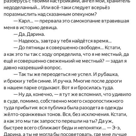
разберусь с твоими настройками, ангел мой, хранитель
недоделанный… Или всё-таки следует всерьёз
поразмыслить над сказанным опекуном?
— Карл… — прервала это самокопание втравившая
меня в историю девица.
— Да, Дарина.
— Надеюсь, завтра у тебя найдётся время…
— До пятницы я совершенно свободен… Кстати,
а как это ты так с ходу определила, что я не местный, да
ещё и совершенно свеженький не местный? — задал я
давно назревший вопрос.
— Так ты же переодеться не успел. И рубашка,
и брюки у тебя синие. И ручка. Многие после дороги
в нашем парке отдыхают. Вот я и бросилась туда.
— Ну да, конечно, — я тут же вспомнил, что удивило
в суде, помимо, собственно моего скоропостижного
туда прибытия: вся публика была разодета в одежды
жёлто-оранжевых тонов. Вся, без исключения. Кстати,
а как это мы так запросто перешли на ты? Да уж,
быстрее всего сближают беды и непонятки … — Э-э,
Дарина, а ты не могла бы посоветовать, где мне лучше