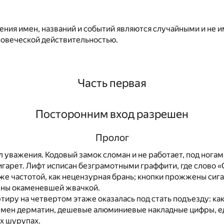
ния имен, названий и событий являются случайными и не 
ловеческой действительностью.
Часть первая
Посторонним вход разрешен
Пролог
 уважения. Кодовый замок сломан и не работает, под нога
гарет. Лифт исписан безграмотными граффити, где слово «
 же частотой, как нецензурная брань; кнопки прожжены сиг
ены окаменевшей жвачкой.
ртиру на четвертом этаже оказалась под стать подъезду: как
емен дерматин, дешевые алюминиевые накладные цифры, 
х шурупах.