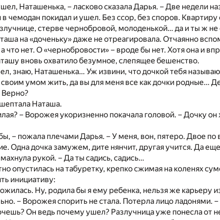
ушел, Наташенька, – ласково сказала Дарья. – Две недели на
 в чемодан покидал и ушел. Без ссор, без споров. Квартиру
азлучнице, стерве чернобровой, молоденькой… да и ты ж не 
аташа на «доченьку» даже не отреагировала. Отчаянно вспом
а что нет. О «чернобровости» – вроде бы нет. Хотя она и вп
ташу вновь охватило безумное, слепящее бешенство.
ел, знаю, Наташенька… Уж извини, что дочкой тебя называ
 своим умом жить, да вы для меня все как дочки родные… Де
. Верно?
ошептала Наташа.
милая? – Ворожея укоризненно покачала головой. – Дочку он 
бы, – пожала плечами Дарья. – У меня, вон, пятеро. Двое по
е. Одна дочка замужем, дите нянчит, другая учится. Да ещ
махнула рукой. – Да ты садись, садись…
но опустилась на табуретку, крепко сжимая на коленях сумо
ть инициативу:
ложилась. Ну, родила бы я ему ребенка, нельзя же карьеру и
ьно. – Ворожея спорить не стала. Потерла лицо ладонями. –
хочешь? Он ведь почему ушел? Разлучница уже понесла от не