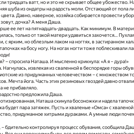
если тридцать ватт, но и это не скрывает общее убожество. 
яя шуба из ондатры на радость моли. Отстающий от пола л
 цвета. Давно, наверное, хозяйка собирается провести убор
 зовут, дочка? А меня Даша.
рше ее лет на пятнадцать-двадцать. Как минимум. В матер
илась, только от такой матери удавиться захочется… Пухла
, с ярким, но облезлым лаком на ногтях, в застиранном хал
апочках на босу ногу. На ногах ногти тоже поблескивали лак
поди!
я? – спросила Наташа. И мысленно крикнула: «А я – дура!»
. Нагнулась, извлекая из сваленной в беспорядке горы обу
диотские из придуманных человечеством – с множеством т
в. Мечта йога. Часть этих резиновых гвоздей давно отвалил
а не прибавляло.
 радостно предложила Даша.
отизированная, Наташа скинула босоножки и надела тапочк
ка будет пара затяжек. Пусть и хваленые «Омса» с хваленой 
ьство, придуманное хитрыми дураками. А умные люди поче
, – бдительно контролируя процесс обувания, сообщила Даша
ы. Все они ворожеями были, все людям помогали, семейное 