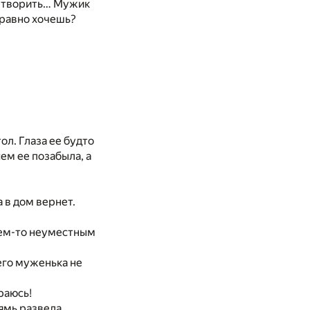
вытворить… Мужик
 равно хочешь?
тол. Глаза ее будто
ем ее позабыла, а
 в дом вернет.
чем-то неуместным
его муженька не
ираюсь!
рямь развела