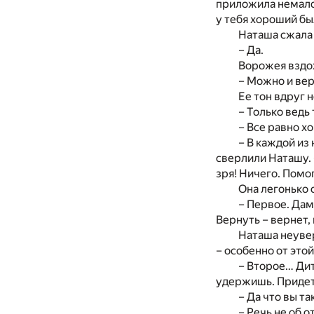
приложила немало.
у тебя хороший бы
Наташа сжала 
– Да.
Ворожея вздо
– Можно и ве
Ее тон вдруг 
– Только ведь
– Все равно хо
– В каждой из 
сверлили Наташу. 
зря! Ничего. Помог
Она легонько 
– Первое. Дам
Вернуть – вернет,
Наташа неувер
– особенно от это
– Второе… Дит
удержишь. Придет
– Да что вы та
– Речь не об 