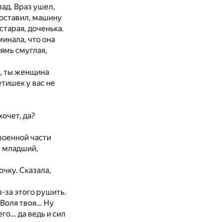
зад. Враз ушел,
 оставил, машину
старая, доченька.
инала, что она
рямь смуглая,
ю, ты женщина
тишек у вас не
хочет, да?
 военной части
е младший,
чку. Сказала,
з-за этого рушить.
 Воля твоя… Ну
го… да ведь и сил