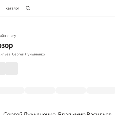
Каталог
айн книгу
озор
сильев
,
Сергей Лукьяненко
Сергей Лукьяненко, Владимир Васильев