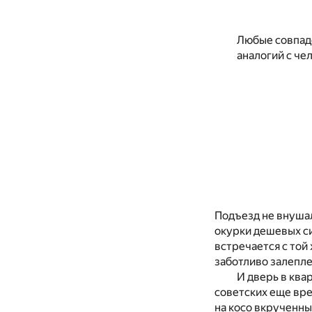
Любые совпаде
аналогий с че
Подъезд не внушал
окурки дешевых си
встречается с той
заботливо залепл
И дверь в ква
советских еще вр
на косо вкрученны