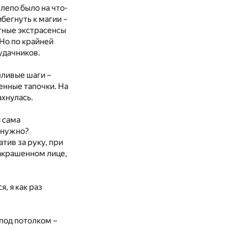
лепо было на что-
ибегнуть к магии –
ытные экстрасенсы
Но по крайней
удачников.
пливые шаги –
енные тапочки. На
ахнулась.
и сама
 нужно?
тив за руку, при
акрашенном лице,
я, я как раз
под потолком –