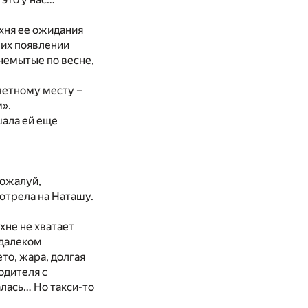
ухня ее ожидания
 их появлении
 немытые по весне,
очетному месту –
».
шала ей еще
пожалуй,
отрела на Наташу.
хне не хватает
едалеком
то, жара, долгая
одителя с
алась… Но такси-то