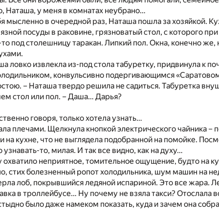
, Наташа, у меня в комнатах неубрано…
я мысленно в очередной раз, Наташа пошла за хозяйкой. К
рязной посуды в раковине, грязноватый стол, с которого при
-то под столешницу таракан. Липкий пол. Окна, конечно же,
ухами.
аша ловко извлекла из-под стола табуретку, придвинула к п
олодильником, конвульсивно подергивающимся «Саратовом
постою. – Наташа твердо решила не садиться. Табуретка вну
ем стол или пол. – Даша… Дарья?
бственно говоря, только хотела узнать…
ла плечами. Щелкнула кнопкой электрического чайника – 
 на кухне, что не выглядела подобранной на помойке. Посм
о узнавать-то, милая. И так все видно, как на духу…
 охватило неприятное, томительное ощущение, будто на ку
ло, стих болезненный ропот холодильника, шум машин на н
ерла лоб, покрывшийся ледяной испариной. Это все жара. Ле
давка в троллейбусе… Ну почему не взяла такси? Отослала в
стыдно было даже намеком показать, куда и зачем она собр