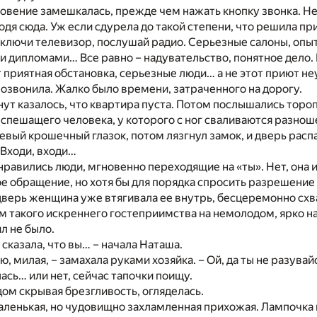
овение замешкалась, прежде чем нажать кнопку звонка. Не
одя сюда. Уж если сдурела до такой степени, что решила пр
 включи телевизор, послушай радио. Серьезные салоны, оп
 дипломами… Все равно – надувательство, понятное дело. 
 приятная обстановка, серьезные люди… а не этот приют не
позвонила. Жалко было времени, затраченного на дорогу.
ут казалось, что квартира пуста. Потом послышались торо
спешащего человека, у которого с ног сваливаются разнош
вый крошечный глазок, потом лязгнул замок, и дверь расп
 Входи, входи…
 нравились люди, мгновенно переходящие на «ты». Нет, она 
е обращение, но хотя бы для порядка спросить разрешение
верь женщина уже втягивала ее внутрь, бесцеремонно схва
м такого искреннего гостеприимства на немолодом, ярко н
л не было.
 сказала, что вы… – начала Наташа.
аю, милая, – замахала руками хозяйка. – Ой, да ты не разувайс
ась… или нет, сейчас тапочки поищу.
дом скрывая брезгливость, огляделась.
аленькая, но чудовищно захламленная прихожая. Лампочка 