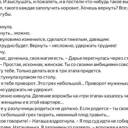
 И выслушать, и пожалеть, и в постели что-нибудь такое 
л, такого каждая заполучить норовит. Хочешь вернуть? Все
губы.
хнула.
рнуть… можно.
неуловимо изменился, сделался тяжелым, давящим:
 трудно будет. Вернуть – несложно, удержать труднее!
чу.
нас, доченька, своя магия есть. – Дарья перегнулась через с
– Простая, исконная, женская. Ты со своими амбициями совс
у тебе. Только делать все в три этапа придется.
стукнула кулаком по столу.
 я тебе приворот. Это грех небольшой… Приворот муженька
 но удержать не удержит.
енно кивнула. Деление ворожбы на «три этапа» казалось 
й женщины и в этой квартире…
е у разлучницы родиться не должно. Если родится – ты сво
ся большой грех творить, невинный плод травить…
кое говорите! – Наташа вздрогнула. – Я под суд идти не соб
отраве, Наташенька. Я ладонями-то разведу, – ворожея и вп