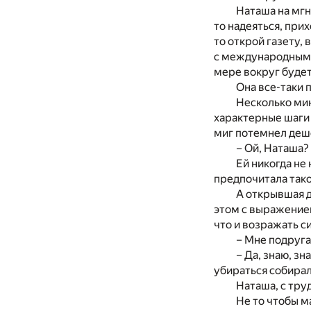
Наташа на мгн
то надеяться, прих
то открой газету,
с международными
мере вокруг будет
Она все-таки 
Несколько мин
характерные шаги 
миг потемнел деше
– Ой, Наташа?
Ей никогда не
предпочитала тако
А открывшая д
этом с выражение
что и возражать си
– Мне подруга
– Да, знаю, зн
убираться собирал
Наташа, с тру
Не то чтобы м