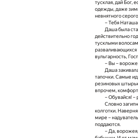
тусклая, дай Бог, 
одежды, даже зимн
невнятного серого
– Тебя Наташа
Даша была ста
действительно год
тусклыми волосами
разваливающихся т
вульгарность, Гос
– Вы – вороже
Даша закивала
тапочки. Самые и
резиновых штырько
впрочем, комфорт
– Обувайся! –
Словно загипн
колготки. Наверня
мире – надувател
поддаются.
– Да, ворожея
бабушки. И от мам