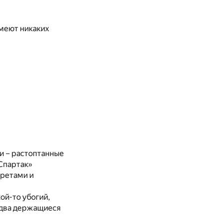
имеют никаких
ми – растоптанные
Спартак»
аретами и
ой-то убогий,
едва держащиеся