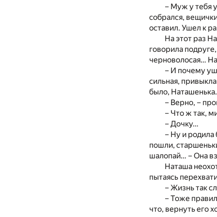
– Муж у тебя 
собрался, вещички
оставил. Ушел к р
На этот раз Н
говорила подруге, 
черноволосая… На
– И почему уш
сильная, привыкла
было, Наташенька
– Верно, – пр
– Что ж так, 
– Дочку…
– Ну и родила 
пошли, старшеньки
шалопай… – Она вз
Наташа неохот
пытаясь перехвати
– Жизнь так с
– Тоже правил
что, вернуть его 