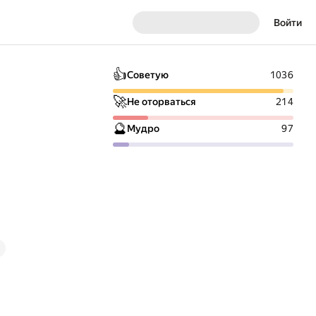
Войти
👍
Советую
1036
🚀
Не оторваться
214
🔮
Мудро
97