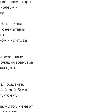
На вешалке – горы
инолеум –
ку.
и Наташе она
я, с немытыми
ате,
ом – ну что за
ви резиновые
орчащих вовнутрь
ась, что,
и. Прощайте,
лайкрой. Все в
му-то ему
. – Это у меня от
это у нас…