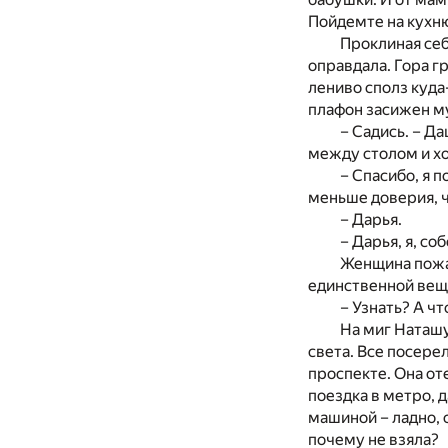
Пойдемте на кухню
Проклиная себ
оправдала. Гора г
лениво сполз куда
плафон засижен м
– Садись. – Д
между столом и х
– Спасибо, я 
меньше доверия, ч
– Дарья.
– Дарья, я, со
Женщина пожа
единственной вещи
– Узнать? А чт
На миг Наташу
света. Все посере
проспекте. Она от
поездка в метро, 
машиной – ладно, 
почему не взяла?