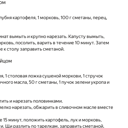
том
клубня картофеля, 1 морковь, 100 г сметаны, перец,
инат вымыть и крупно нарезать. Капусту вымыть,
рковь, посолить, варить в течение 10 минут. Затем
е к столу заправить сметаной.
яйцом
ля, 1 столовая ложка сушеной моркови, 1 стручок
чного масла, 50 г сметаны, 1 пучок зелени укропа и
тить и нарезать половинками.
 мелко нарезать, обжарить в сливочном масле вместе
е 15 минут, положить картофель, лук и морковь,
ти. Щи разлить по тарелкам, заправить сметаной,