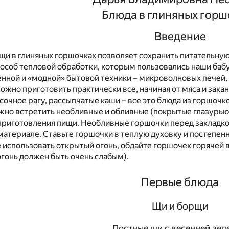
Блюда в глиняных горш
Введение
и в глиняных горшочках позволяет сохранить питательную 
особ тепловой обработки, которым пользовались наши бабу
нной и «модной» бытовой техники – микроволновых печей, а
ожно приготовить практически все, начиная от мяса и зака
сочное рагу, рассыпчатые каши – все это блюда из горшочк
но встретить необливные и обливные (покрытые глазурью)
приготовления пищи. Необливные горшочки перед закладкой
материале. Ставьте горшочки в теплую духовку и постепен
 использовать открытый огонь, обдайте горшочек горячей в
(огонь должен быть очень слабым).
Первые блюда
Щи и борщи
Постные щи с весенней зел