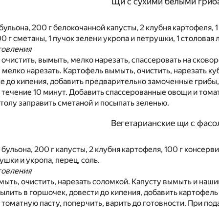
Щи с сухими белыми гриб
 бульона, 200 г белокочанной капусты, 2 клубня картофеля, 1
0 г сметаны, 1 пучок зелени укропа и петрушки, 1 столовая 
товления
 очистить, вымыть, мелко нарезать, спассеровать на сково
мелко нарезать. Картофель вымыть, очистить, нарезать ку
е до кипения, добавить предварительно замоченные грибы, 
в течение 10 минут. Добавить спассерованные овощи и томат
столу заправить сметаной и посыпать зеленью.
Вегетарианские щи с фас
 бульона, 200 г капусты, 2 клубня картофеля, 100 г консерв
ушки и укропа, перец, соль.
товления
ыть, очистить, нарезать соломкой. Капусту вымыть и наши
ылить в горшочек, довести до кипения, добавить картофель 
 томатную пасту, поперчить, варить до готовности. При под