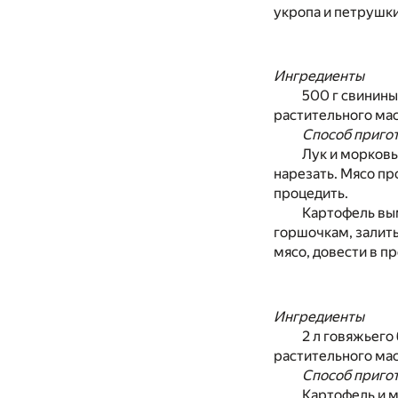
укропа и петрушки
Ингредиенты
500 г свинины
растительного масл
Способ приго
Лук и морковь
нарезать. Мясо про
процедить.
Картофель вым
горшочкам, залить
мясо, довести в п
Ингредиенты
2 л говяжьего 
растительного масл
Способ приго
Картофель и м