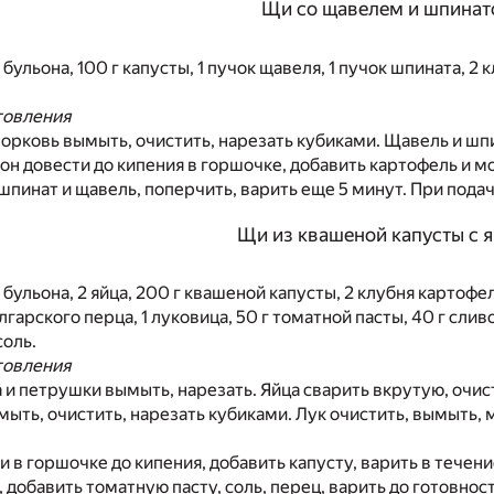
Щи со щавелем и шпина
 бульона, 100 г капусты, 1 пучок щавеля, 1 пучок шпината, 2 
товления
орковь вымыть, очистить, нарезать кубиками. Щавель и шп
он довести до кипения в горшочке, добавить картофель и мо
 шпинат и щавель, поперчить, варить еще 5 минут. При подач
Щи из квашеной капусты с 
 бульона, 2 яйца, 200 г квашеной капусты, 2 клубня картофе
арского перца, 1 луковица, 50 г томатной пасты, 40 г сливо
соль.
товления
 и петрушки вымыть, нарезать. Яйца сварить вкрутую, очис
ыть, очистить, нарезать кубиками. Лук очистить, вымыть,
и в горшочке до кипения, добавить капусту, варить в течени
 добавить томатную пасту, соль, перец, варить до готовнос