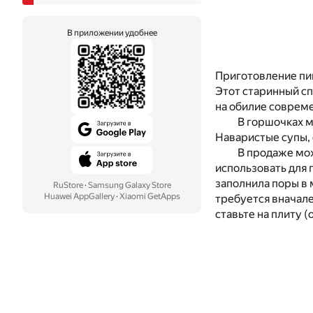
В приложении удобнее
Приготовление пищ
Этот старинный сп
на обилие совреме
В горшочках м
Наваристые супы, 
В продаже мож
использовать для 
заполнила поры в 
RuStore
·
Samsung Galaxy Store
Huawei AppGallery
·
Xiaomi GetApps
требуется вначале
ставьте на плиту 