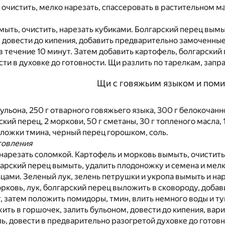
 очистить, мелко нарезать, спассеровать в растительном м
ыть, очистить, нарезать кубиками. Болгарский перец вымы
 довести до кипения, добавить предварительно замоченные 
в течение 10 минут. Затем добавить картофель, болгарский
ести в духовке до готовности. Щи разлить по тарелкам, запр
Щи с говяжьим языком и пом
бульона, 250 г отварного говяжьего языка, 300 г белокочанн
ский перец, 2 моркови, 50 г сметаны, 30 г топленого масла, 
й ложки тмина, черный перец горошком, соль.
товления
нарезать соломкой. Картофель и морковь вымыть, очистить
арский перец вымыть, удалить плодоножку и семена и мелк
цами. Зеленый лук, зелень петрушки и укропа вымыть и на
рковь, лук, болгарский перец выложить в сковороду, добав
, затем положить помидоры, тмин, влить немного воды и туш
ить в горшочек, залить бульоном, довести до кипения, вари
ль, довести в предварительно разогретой духовке до готовн