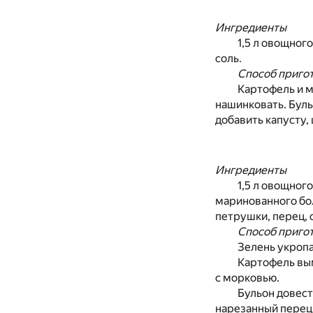
Ингредиенты
1,5 л овощного
соль.
Способ приго
Картофель и м
нашинковать. Буль
добавить капусту,
Ингредиенты
1,5 л овощного
маринованного болг
петрушки, перец, 
Способ приго
Зелень укропа
Картофель вым
с морковью.
Бульон довест
нарезанный перец,