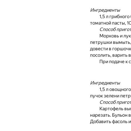
Ингредиенты
1,5 л грибного
томатной пасты, 10
Способ приго
Морковь и лук
петрушки вымыть, 
довести в горшочк
посолить, варить 
При подаче к 
Ингредиенты
1,5 л овощного
пучок зелени петр
Способ приго
Картофель вым
нарезать. Бульон в
Добавить фасоль и