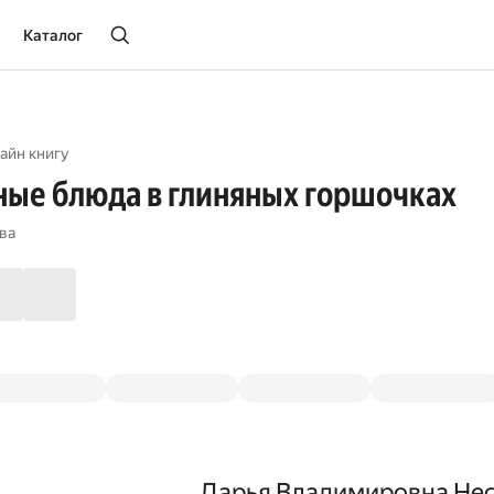
Каталог
айн книгу
ые блюда в глиняных горшочках
ва
Дарья Владимировна Не