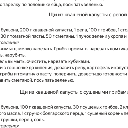
 тарелку по половинке яйца, посыпать зеленью.
Щи из квашеной капусты с репой
 бульона, 200 г квашеной капусты, 1 репа, 100 г грибов, 1 с
30 г томатной пасты, 50 г сметаны, 1 пучок зелени укропа и
товления
 вымыть, мелко нарезать. Грибы промыть, нарезать ломтик
, нарубить.
ель вымыть, очистить, нарезать кубиками.
и в горшочке до кипения, добавить репу, картофель и капуст
 грибы и томатную пасту, поперчить, довести до готовност
авить сметаной, посыпать зеленью.
Щи из квашеной капусты с сушеными грибам
 бульона, 100 г квашеной капусты, 30 г сушеных грибов, 2 кл
о масла, 1 стручок болгарского перца, 1 сушеный корень пе
етрушки, перец, соль.
товления