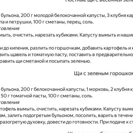
 бульона, 200 г молодой белокочанной капусты, 3 клубня кар
а и петрушки, 100 г сметаны, перец, соль.
товления
ыть, очистить, нарезать кубиками. Капусту вымыть и наши
и до кипения, разлить по горшочкам, добавить картофель и к
вить щавель и томатную пасту, поставить в предварительно
править щи сметаной и посыпать зеленью.
Щи с зеленым горошко
о бульона, 200 г белокочанной капусты, 1 морковь, 2 клубн
50 г томатной пасты, 100 г сметаны, соль.
товления
тофель вымыть, очистить, нарезать кубиками. Капусту вы
м, залить подогретым бульоном, посолить, варить в течен
в разогретую духовку, довести до готовности. При подаче к 