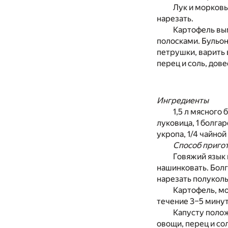
Лук и морковь
нарезать.
Картофель вым
полосками. Бульон
петрушки, варить 
перец и соль, дов
Ингредиенты
1,5 л мясного 
луковица, 1 болгар
укропа, 1/4 чайно
Способ приго
Говяжий язык 
нашинковать. Болг
нарезать полуколь
Картофель, мо
течение 3–5 минут
Капусту полож
овощи, перец и со