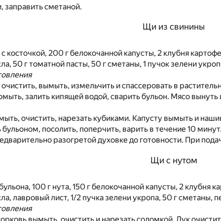
, заправить сметаной.
Щи из свинины
 с косточкой, 200 г белокочанной капусты, 2 клубня картофе
а, 50 г томатной пасты, 50 г сметаны, 1 пучок зелени укроп
товления
 очистить, вымыть, измельчить и спассеровать в растител
мыть, залить кипящей водой, сварить бульон. Мясо вынуть и
ыть, очистить, нарезать кубиками. Капусту вымыть и наши
 бульоном, посолить, поперчить, варить в течение 10 минут
редварительно разогретой духовке до готовности. При подач
Щи с нутом
бульона, 100 г нута, 150 г белокочанной капусты, 2 клубня к
а, лавровый лист, 1/2 пучка зелени укропа, 50 г сметаны, п
товления
орковь вымыть, очистить и нарезать соломкой. Лук очистит