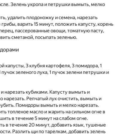
асле. Зелень укропа и петрушки вымыть, мелко
ть, удалить плодоножку и семена, нарезать
грибы, варить 15 минут, положить капусту, корень
 перец, пассерованные овощи, томатную пасту,
авить сметаной, посыпать зеленью.
идорами
ой капусты, 3 клубня картофеля, 3 помидора, 1
1 пучок зеленого лука, 1 пучок зелени петрушки и
 и нарезать кубиками. Капусту вымыть и
о нарезать. Репчатый лук очистить, вымыть и
рубить. Помидоры вымыть и мелко нарезать.
ить топленое масло и жарить на сильном огне в
ить в течение 5 минут на слабом огне.
ть в течение 20 минут, добавить язык, тушеные
ости. Разлить щи по тарелкам, добавить зелень