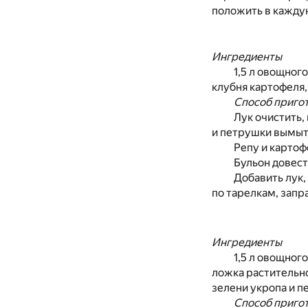
положить в каждую
Ингредиенты
1,5 л овощного
клубня картофеля, 
Способ приго
Лук очистить,
и петрушки вымыть
Репу и картоф
Бульон довест
Добавить лук,
по тарелкам, запр
Ингредиенты
1,5 л овощного
ложка растительног
зелени укропа и п
Способ приго