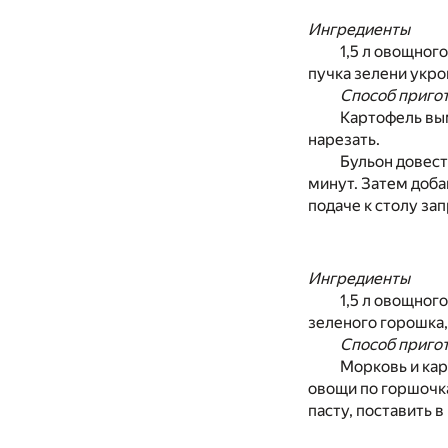
Ингредиенты
1,5 л овощного
пучка зелени укроп
Способ приго
Картофель вым
нарезать.
Бульон довест
минут. Затем доба
подаче к столу за
Ингредиенты
1,5 л овощног
зеленого горошка, 
Способ приго
Морковь и кар
овощи по горшочка
пасту, поставить 