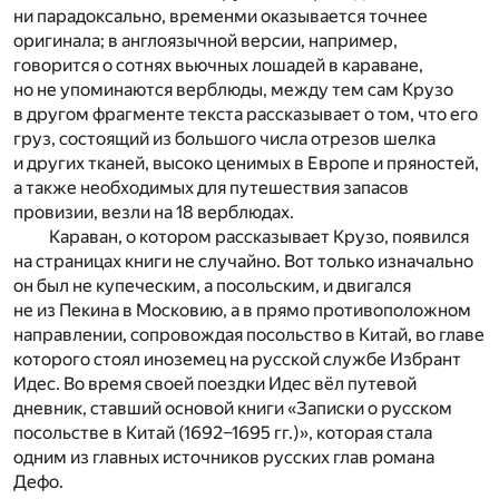
ни парадоксально, временми оказывается точнее
оригинала; в англоязычной версии, например,
говорится о сотнях вьючных лошадей в караване,
но не упоминаются верблюды, между тем сам Крузо
в другом фрагменте текста рассказывает о том, что его
груз, состоящий из большого числа отрезов шелка
и других тканей, высоко ценимых в Европе и пряностей,
а также необходимых для путешествия запасов
провизии, везли на 18 верблюдах.
Караван, о котором рассказывает Крузо, появился
на страницах книги не случайно. Вот только изначально
он был не купеческим, а посольским, и двигался
не из Пекина в Московию, а в прямо противоположном
направлении, сопровождая посольство в Китай, во главе
которого стоял иноземец на русской службе Избрант
Идес. Во время своей поездки Идес вёл путевой
дневник, ставший основой книги «Записки о русском
посольстве в Китай (1692−1695 гг.)», которая стала
одним из главных источников русских глав романа
Дефо.