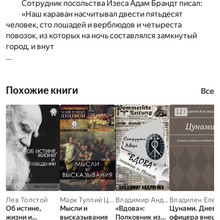
Сотрудник посольства Изеса Адам Брандт писал:
«Наш караван насчитывал двести пятьдесят
человек, сто лошадей и верблюдов и четыреста
повозок, из которых на ночь составлялся замкнутый
город, и внут
...
Похожие книги
Все
Лев Толстой
Марк Туллий Цицерон
Владимир Андриенко
Об истине,
Мысли и
«Вдова»:
Цунами. Днев
жизни и
высказывания
Полковник из
офицера внеш