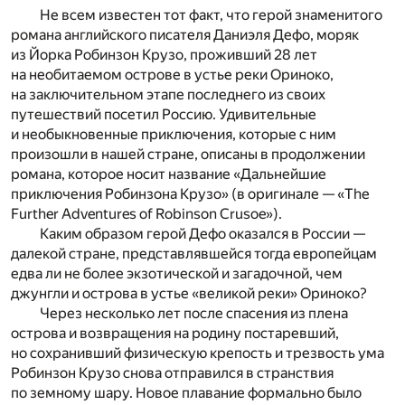
Не всем известен тот факт, что герой знаменитого
романа английского писателя Даниэля Дефо, моряк
из Йорка Робинзон Крузо, проживший 28 лет
на необитаемом острове в устье реки Ориноко,
на заключительном этапе последнего из своих
путешествий посетил Россию. Удивительные
и необыкновенные приключения, которые с ним
произошли в нашей стране, описаны в продолжении
романа, которое носит название «Дальнейшие
приключения Робинзона Крузо» (в оригинале — «The
Further Adventures of Robinson Crusoe»).
Каким образом герой Дефо оказался в России —
далекой стране, представлявшейся тогда европейцам
едва ли не более экзотической и загадочной, чем
джунгли и острова в устье «великой реки» Ориноко?
Через несколько лет после спасения из плена
острова и возвращения на родину постаревший,
но сохранивший физическую крепость и трезвость ума
Робинзон Крузо снова отправился в странствия
по земному шару. Новое плавание формально было