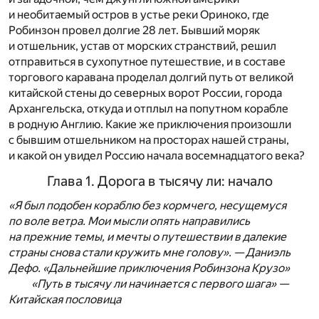
и необитаемый остров в устье реки Ориноко, где
Робинзон провел долгие 28 лет. Бывший моряк
и отшельник, устав от морских странствий, решил
отправиться в сухопутное путешествие, и в составе
торгового каравана проделал долгий путь от великой
китайской стены до северных ворот России, города
Архангельска, откуда и отплыл на попутном корабле
в родную Англию. Какие же приключения произошли
с бывшим отшельником на просторах нашей страны,
и какой он увидел Россию начала восемнадцатого века?
Глава 1. Дорога в тысячу ли: начало
«Я был подобен кораблю без кормчего, несущемуся
по воле ветра. Мои мысли опять направились
на прежние темы, и мечты о путешествии в далекие
страны снова стали кружить мне голову». — Даниэль
Дефо. «Дальнейшие приключения Робинзона Крузо»
«Путь в тысячу ли начинается с первого шага» —
Китайская пословица