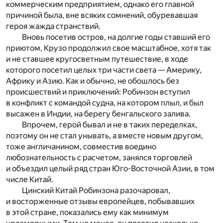
коммерческим предприятием, однако его главной
причиной была, вне всяких сомнений, обуревавшая
героя жажда странствий.
Вновь посетив остров, на долгие годы ставший его
приютом, Крузо продолжил свое масштабное, хотя так
и не ставшее кругосветным путешествие, в ходе
которого посетил целых три части света — Америку,
Африку и Азию. Как и обычно, не обошлось без
происшествий и приключений: Робинзон вступил
в конфликт с командой судна, на котором плыл, и был
высажен в Индии, на берегу бенгальского залива.
Впрочем, герой бывал и не в таких переделках,
поэтому он не стал унывать, а вместе новым другом,
тоже англичанином, совместив воедино
любознательность с расчетом, занялся торговлей
и объездил целый ряд стран Юго-Восточной Азии, в том
числе Китай.
Цинский Китай Робинзона разочаровал,
и восторженные отзывы европейцев, побывавших
в этой стране, показались ему как минимум