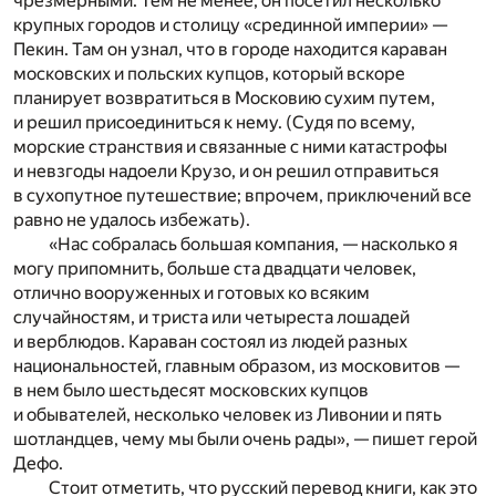
чрезмерными. Тем не менее, он посетил несколько
крупных городов и столицу «срединной империи» —
Пекин. Там он узнал, что в городе находится караван
московских и польских купцов, который вскоре
планирует возвратиться в Московию сухим путем,
и решил присоединиться к нему. (Судя по всему,
морские странствия и связанные с ними катастрофы
и невзгоды надоели Крузо, и он решил отправиться
в сухопутное путешествие; впрочем, приключений все
равно не удалось избежать).
«Нас собралась большая компания, — насколько я
могу припомнить, больше ста двадцати человек,
отлично вооруженных и готовых ко всяким
случайностям, и триста или четыреста лошадей
и верблюдов. Караван состоял из людей разных
национальностей, главным образом, из московитов —
в нем было шестьдесят московских купцов
и обывателей, несколько человек из Ливонии и пять
шотландцев, чему мы были очень рады», — пишет герой
Дефо.
Стоит отметить, что русский перевод книги, как это