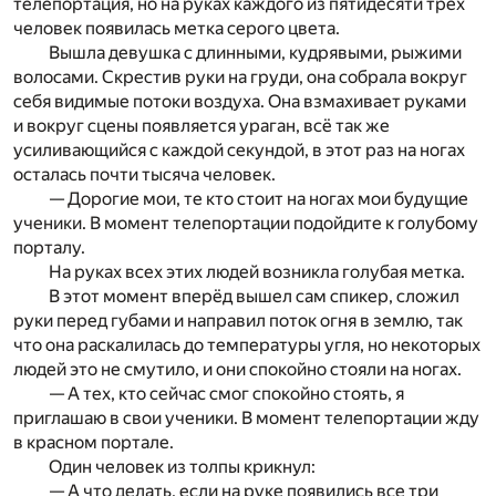
телепортация, но на руках каждого из пятидесяти трёх
человек появилась метка серого цвета.
Вышла девушка с длинными, кудрявыми, рыжими
волосами. Скрестив руки на груди, она собрала вокруг
себя видимые потоки воздуха. Она взмахивает руками
и вокруг сцены появляется ураган, всё так же
усиливающийся с каждой секундой, в этот раз на ногах
осталась почти тысяча человек.
— Дорогие мои, те кто стоит на ногах мои будущие
ученики. В момент телепортации подойдите к голубому
порталу.
На руках всех этих людей возникла голубая метка.
В этот момент вперёд вышел сам спикер, сложил
руки перед губами и направил поток огня в землю, так
что она раскалилась до температуры угля, но некоторых
людей это не смутило, и они спокойно стояли на ногах.
— А тех, кто сейчас смог спокойно стоять, я
приглашаю в свои ученики. В момент телепортации жду
в красном портале.
Один человек из толпы крикнул:
— А что делать, если на руке появились все три