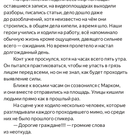
оставшиеся записи, на видеоплощадках выходили
разборы, писались статьи, дело дошло даже
до разоблачений, хотя неизвестно на чём они
строились, в общем дела кипели, а время шло. Наши
герои учились и ходили на работу, всё напоминало
обычную жизнь кроме ощущения, давящего сильнее
всего — ожидания. Но время пролетело и настал
долгожданный день.
Конт уже проснулся, хотя на часах всего пять утра.
Он пытался практиковаться, чтобы не упасть в грязь
лицом перед всеми, но он не знал, как будет проходить
выявление силы.
Ближе к восьми часам он созвонился с Марком,
и они вместе отправились на площадь. Улицы кишили
людьми прямо как в прошлый раз.
На сцене уже ходило несколько человек, которые
разглядывали каждого проходившего мимо, но среди
них не было прошлого спикера.
— Дорогие граждане!!!! — громкие слова
из неоткуда.