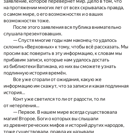
заявление, которое перевернет мир. Дело в том, что
на протяжении многих лет от всех скрывалась правда,
о самом мире, о его возможностях и о ваших
возможностях тоже.
После этого заявления вся публика внимательно
слушала презентовавших.
— Спустя многие годы нам наконец-то удалось
склонить «Верховных» к тому, чтобы всё рассказать. Мы
просим вас поверить в эту информацию, к словам мы
прибавим записи, которые нам удалось достать
из библиотеки Ватикана, из них вы сможете узнать
подлинную история времён.
Все уже сгорали от ожидания, какую же
информацию им скажут, что за записи и какая подлинная
история…
Конт уже светился то ли от радости, то ли
от нетерпения…
— Первое. В нашем мире всегда существовала
магия! Второе. Боги о которых вы слышали
из древнегреческих мифов и историй других народов,
тоже существовали, правда их называли