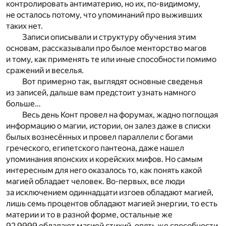
контролировать антиматерию, но их, по-видимому,
не осталось потому, что упоминаний про выживших
таких нет.
Записи описывали и структуру обучения этим
основам, рассказывали про былое менторство магов
и тому, как применять те или иные способности помимо
сражений и веселья.
Вот примерно так, выглядят основные сведенья
из записей, дальше вам предстоит узнать намного
больше…
Весь день Конт провел на форумах, жадно поглощая
информацию о магии, истории, он залез даже в списки
былых вознесённых и провел параллели с богами
греческого, египетского пантеона, даже нашел
упоминания японских и корейских мифов. Но самым
интересным для него оказалось то, как понять какой
магией обладает человек. Во-первых, все люди
за исключением одиннадцати изгоев обладают магией,
лишь семь процентов обладают магией энергии, то есть
материи и то в разной форме, остальные же
92.9999 обладают магией стихий, опять же способности