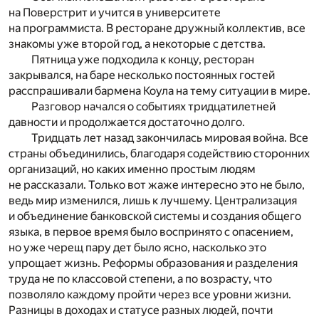
на Поверстрит и учится в университете
на программиста. В ресторане дружный коллектив, все
знакомы уже второй год, а некоторые с детства.
Пятница уже подходила к концу, ресторан
закрывался, на баре несколько постоянных гостей
расспрашивали бармена Коула на тему ситуации в мире.
Разговор начался о событиях тридцатилетней
давности и продолжается достаточно долго.
Тридцать лет назад закончилась мировая война. Все
страны объединились, благодаря содействию сторонних
организаций, но каких именно простым людям
не рассказали. Только вот жаже интересно это не было,
ведь мир изменился, лишь к лучшему. Централизация
и объединение банковской системы и создания общего
языка, в первое время было воспринято с опасением,
но уже черещ пару дет было ясно, насколько это
упрощает жизнь. Реформы образования и разделения
труда не по классовой степени, а по возрасту, что
позволяло каждому пройти через все уровни жизни.
Разницы в доходах и статусе разных людей, почти