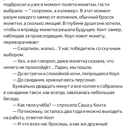
подбросил и уже в момент полета монетки, гости
выбрали: — “ скорпион, а я клевер». В этот момент
разум каждого замер от волнения, обычный бросок
монетки, а сколько эмоций. В глубине души они хотели,
чтобы и вправду монетка решала будущее. Конт замер,
наблюдая за происходящим. Коул ловит монету,
переворачивает
— Скорпион, жалко… У нас победитель со скучным
выбором.
— Хех, я же говорил, даже монетка сказала, что
ничего не произойдёт… Ладно, мы пошли.
— До встречи и спокойной ночи, попрощался Коул.
— До свидания, крикнул весь персонал.
Буквально двадцать минут и все коллеги собрались
в ожидании такси, как всегда, завязалась небольшая
беседа.
— Как твоя учёба? — спросила Саша у Конта
— Потихоньку, осталось два года и можно выходить
на работу, ответил Конт
— И что всех нас бросишь, а как же дружный