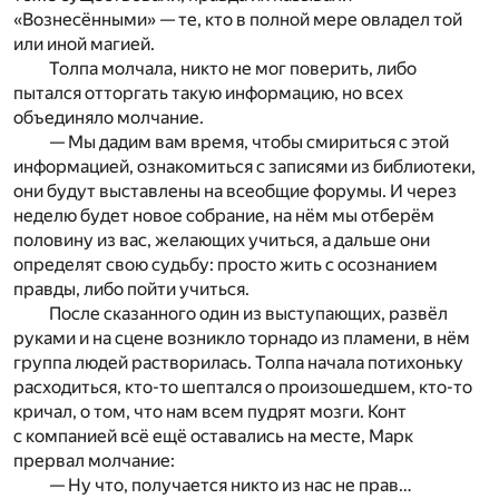
«Вознесёнными» — те, кто в полной мере овладел той
или иной магией.
Толпа молчала, никто не мог поверить, либо
пытался отторгать такую информацию, но всех
объединяло молчание.
— Мы дадим вам время, чтобы смириться с этой
информацией, ознакомиться с записями из библиотеки,
они будут выставлены на всеобщие форумы. И через
неделю будет новое собрание, на нём мы отберём
половину из вас, желающих учиться, а дальше они
определят свою судьбу: просто жить с осознанием
правды, либо пойти учиться.
После сказанного один из выступающих, развёл
руками и на сцене возникло торнадо из пламени, в нём
группа людей растворилась. Толпа начала потихоньку
расходиться, кто-то шептался о произошедшем, кто-то
кричал, о том, что нам всем пудрят мозги. Конт
с компанией всё ещё оставались на месте, Марк
прервал молчание:
— Ну что, получается никто из нас не прав…