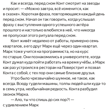
Как и всегда, перед сном Конт смотрит на звезды
и просит: — «Можно завтра, всё изменится, как
в сказке». Короткая фраза, повторяющаяся каждый день
перед сном. Начал он так говорить, когда услышал
фразу с выступления одного успешного актёра
прошлого и настолько влюбился в неё, что никогда
не пропускал этого ритуала перед сном.
Конт живёт недалеко от работы, примерно семь
кварталов, а его друг Марк ещё через один квартал.
Марк тоже учится на программиста, но на курс
по старше. Они познакомились в университете, когда
Конт думал куда пойти работать на время учёбы, а Марк
как раз устроился в ресторан на Поверстрит и позвал
Конта с собой, с тех пор они самые близкие друзья.
Утро было чрезвычайно шумное, не такое, как
всегда. Всюду гудели машины, толпы людей шли куда-то
в семь утра, необычайная редкость. Конта разбудил
звонок Марка.
— Ало, ты что спишь до сих пор?! —
с удивлением Марк