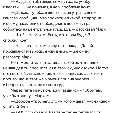
— Ну да, а что!, только семь утра, на учебу
к десяти… — не понимая, в чем проблема Конт
— Да какая учёба, в шесть часов утра по всем
каналам сообщили, что произошёл какой-то прорыв
и всему населению необходимо к восьми утра
собраться на центральной площади. — рассказал Марк
— Что?!!! Не может быть, и что там будет? —
спросил Конт
— Не знаю, за этим и иду на площадь. Давай
просыпайся и выходи, я жду внизу. — закончил
разговор Марк
Конт медлительно вставал, такой был человек,
ненавидел он просыпаться в этом скучном мире. Но тут
его светлый ум вспомнил, что сегодня, как раз что-то
произошло, в этот же момент прилив энергии
и бодрость возникли из неоткуда.
Через пять минут он, искупавшийся и побритый,
уже был внизу с Марком.
— Доброе утро, чего стоим кого ждём?! — с ехидной
улыбкой Конт
— ХАХ, только тебя. Раз тебе так не терпится, то