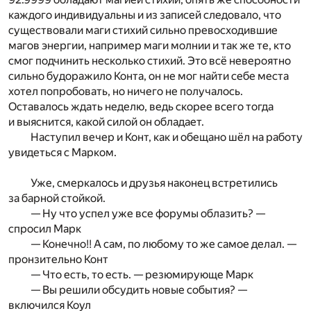
каждого индивидуальны и из записей следовало, что
существовали маги стихий сильно превосходившие
магов энергии, например маги молнии и так же те, кто
смог подчинить несколько стихий. Это всё невероятно
сильно будоражило Конта, он не мог найти себе места
хотел попробовать, но ничего не получалось.
Оставалось ждать неделю, ведь скорее всего тогда
и выяснится, какой силой он обладает.
Наступил вечер и Конт, как и обещано шёл на работу
увидеться с Марком.
Уже, смеркалось и друзья наконец встретились
за барной стойкой.
— Ну что успел уже все форумы облазить? —
спросил Марк
— Конечно!! А сам, по любому то же самое делал. —
пронзительно Конт
— Что есть, то есть. — резюмирующе Марк
— Вы решили обсудить новые события? —
включился Коул