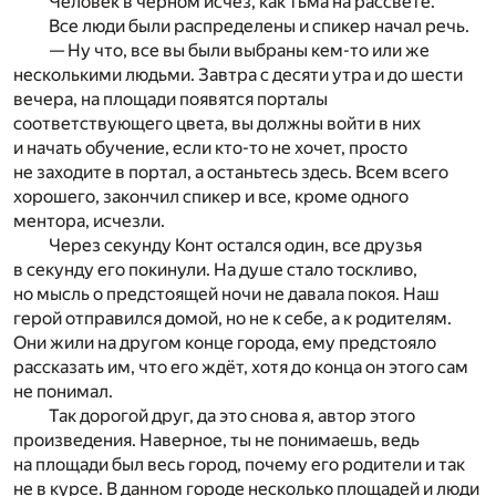
Человек в черном исчез, как тьма на рассвете.
Все люди были распределены и спикер начал речь.
— Ну что, все вы были выбраны кем-то или же
несколькими людьми. Завтра с десяти утра и до шести
вечера, на площади появятся порталы
соответствующего цвета, вы должны войти в них
и начать обучение, если кто-то не хочет, просто
не заходите в портал, а останьтесь здесь. Всем всего
хорошего, закончил спикер и все, кроме одного
ментора, исчезли.
Через секунду Конт остался один, все друзья
в секунду его покинули. На душе стало тоскливо,
но мысль о предстоящей ночи не давала покоя. Наш
герой отправился домой, но не к себе, а к родителям.
Они жили на другом конце города, ему предстояло
рассказать им, что его ждёт, хотя до конца он этого сам
не понимал.
Так дорогой друг, да это снова я, автор этого
произведения. Наверное, ты не понимаешь, ведь
на площади был весь город, почему его родители и так
не в курсе. В данном городе несколько площадей и люди