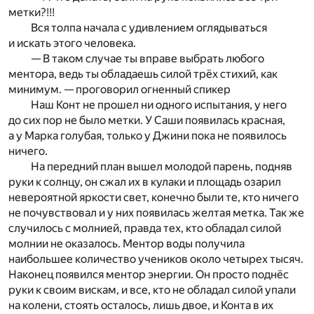
метки?!!!
Вся толпа начала с удивлением оглядываться
и искать этого человека.
— В таком случае ты вправе выбрать любого
ментора, ведь ты обладаешь силой трёх стихий, как
минимум. — проговорил огненный спикер
Наш Конт не прошел ни одного испытания, у него
до сих пор не было метки. У Саши появилась красная,
а у Марка голубая, только у Джини пока не появилось
ничего.
На передний план вышел молодой парень, подняв
руки к солнцу, он сжал их в кулаки и площадь озарил
невероятной яркости свет, конечно были те, кто ничего
не почувствовал и у них появилась желтая метка. Так же
случилось с молнией, правда тех, кто обладал силой
молнии не оказалось. Ментор воды получила
наибольшее количество учеников около четырех тысяч.
Наконец появился ментор энергии. Он просто поднёс
руки к своим вискам, и все, кто не обладал силой упали
на колени, стоять осталось, лишь двое, и Конта в их