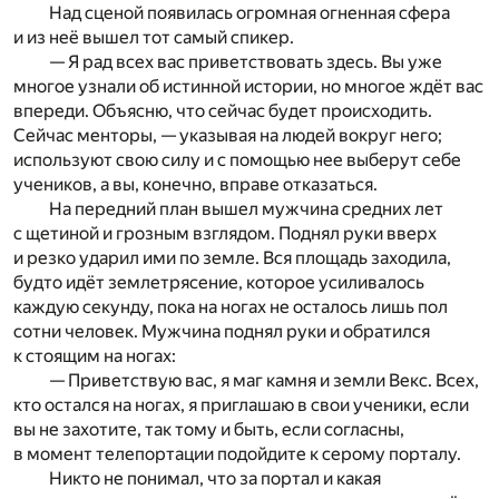
Над сценой появилась огромная огненная сфера
и из неё вышел тот самый спикер.
— Я рад всех вас приветствовать здесь. Вы уже
многое узнали об истинной истории, но многое ждёт вас
впереди. Объясню, что сейчас будет происходить.
Сейчас менторы, — указывая на людей вокруг него;
используют свою силу и с помощью нее выберут себе
учеников, а вы, конечно, вправе отказаться.
На передний план вышел мужчина средних лет
с щетиной и грозным взглядом. Поднял руки вверх
и резко ударил ими по земле. Вся площадь заходила,
будто идёт землетрясение, которое усиливалось
каждую секунду, пока на ногах не осталось лишь пол
сотни человек. Мужчина поднял руки и обратился
к стоящим на ногах:
— Приветствую вас, я маг камня и земли Векс. Всех,
кто остался на ногах, я приглашаю в свои ученики, если
вы не захотите, так тому и быть, если согласны,
в момент телепортации подойдите к серому порталу.
Никто не понимал, что за портал и какая