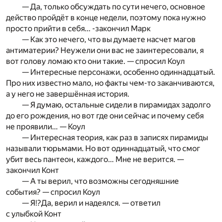
— Да, только обсуждать по сути нечего, основное
действо пройдёт в конце недели, поэтому пока нужно
просто прийти в себя… -закончил Марк
— Как это нечего, что вы думаете насчет магов
антиматерии? Неужели они вас не заинтересовали, я
вот голову ломаю кто они такие. — спросил Коул
— Интересные персонажи, особенно одиннадцатый.
Про них известно мало, но факты чем-то заканчиваются,
а у него не завершённая история.
— Я думаю, остальные сидели в пирамидах задолго
до его рождения, но вот где они сейчас и почему себя
не проявили… — Коул
— Интересная теория, как раз в записях пирамиды
называли тюрьмами. Но вот одиннадцатый, что смог
убит весь пантеон, каждого… Мне не верится. —
закончил Конт
— А ты верил, что возможны сегодняшние
события? — спросил Коул
— Я!?Да, верил и надеялся. — ответил
с улыбкой Конт