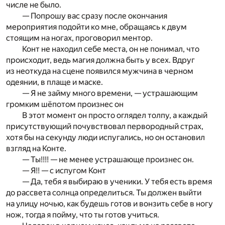
числе не было.
— Попрошу вас сразу после окончания
мероприятия подойти ко мне, обращаясь к двум
стоящим на ногах, проговорил ментор.
Конт не находил себе места, он не понимал, что
происходит, ведь магия должна быть у всех. Вдруг
из неоткуда на сцене появился мужчина в черном
одеянии, в плаще и маске.
— Я не займу много времени, — устрашающим
громким шёпотом произнес он
В этот момент он просто оглядел толпу, а каждый
присутствующий почувствовал первородный страх,
хотя бы на секунду люди испугались, но он остановил
взгляд на Конте.
— Ты!!!! — не менее устрашающе произнес он.
— Я!! — с испугом Конт
— Да, тебя я выбираю в ученики. У тебя есть время
до рассвета солнца определиться. Ты должен выйти
на улицу ночью, как будешь готов и вонзить себе в ногу
нож, тогда я пойму, что ты готов учиться.