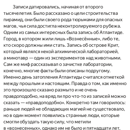
Записи датировались, начиная от второго
тысячелетия. Было рассказано о цели строительства
пирамид, они были своего рода тюрьмами для опасных
магов, чья сила достигла неконтролируемого рубежа.
Одним из самых интересных была запись об Атлантиде.
Город, в котором жили лишь «Вознесённые», либо те,
кто скоро должны ими стать. Запись об острове Крит,
который являлся некой алхимической лабораторией,
а минотавр — один из экспериментов над животными.
Сам же миф рассказывал о зачистке лаборатории,
конечно, многие факты были описаны подругому.
Именно день затопления Атлантиды считался отметкой
между прошлым и настоящим. Правда о том, как именно
это произошло сказано размыто и не очень
правдоподобно, на вряд ли про что-то из записей можно
сказать — «правдоподобно». Конкретно там говорилось:
раньше людей не обладающих магией не существовало,
но в один момент появились странные люди, которые
смогли обуздать такую силу, что метили
в «вознесенных», однако им не было и пятнадцати лет,