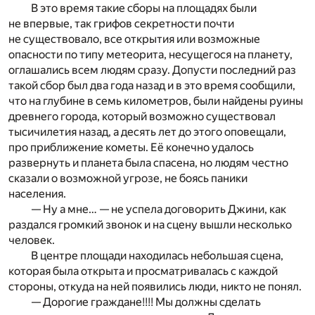
В это время такие сборы на площадях были
не впервые, так грифов секретности почти
не существовало, все открытия или возможные
опасности по типу метеорита, несущегося на планету,
оглашались всем людям сразу. Допусти последний раз
такой сбор был два года назад и в это время сообщили,
что на глубине в семь километров, были найдены руины
древнего города, который возможно существовал
тысичилетия назад, а десять лет до этого оповещали,
про приближение кометы. Её конечно удалось
развернуть и планета была спасена, но людям честно
сказали о возможной угрозе, не боясь паники
населения.
— Ну а мне… — не успела договорить Джини, как
раздался громкий звонок и на сцену вышли несколько
человек.
В центре площади находилась небольшая сцена,
которая была открыта и просматривалась с каждой
стороны, откуда на ней появились люди, никто не понял.
— Дорогие граждане!!!! Мы должны сделать