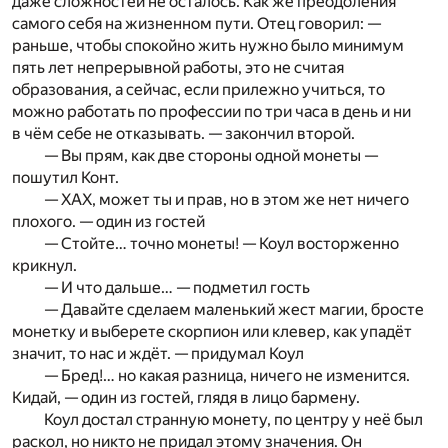
даже сложностей не осталось. Как же преодоления
самого себя на жизненном пути. Отец говорил: —
раньше, чтобы спокойно жить нужно было минимум
пять лет непрерывной работы, это не считая
образования, а сейчас, если прилежно учиться, то
можно работать по профессии по три часа в день и ни
в чём себе не отказывать. — закончил второй.
— Вы прям, как две стороны одной монеты —
пошутил Конт.
— ХАХ, может ты и прав, но в этом же нет ничего
плохого. — один из гостей
— Стойте… точно монеты! — Коул восторженно
крикнул.
— И что дальше… — подметил гость
— Давайте сделаем маленький жест магии, бросте
монетку и выберете скорпион или клевер, как упадёт
значит, то нас и ждёт. — придумал Коул
— Бред!… но какая разница, ничего не изменится.
Кидай, — один из гостей, глядя в лицо бармену.
Коул достал странную монету, по центру у неё был
раскол, но никто не придал этому значения. Он