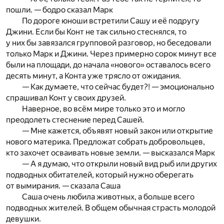
пошли. — бодро сказал Марк
По дороге юноши встретили Сашу и её подругу
Джини. Если бы Конт не так сильно стеснялся, то
у них бы завязался групповой разговор, но беседовали
только Марк и Джини. Через примерно сорок минут все
были на площади, до начала «нового» оставалось всего
десять минут, а Конта уже трясло от ожидания.
— Как думаете, что сейчас будет?! — эмоционально
спрашивал Конт у своих друзей.
Наверное, во всём мире только это и могло
преодолеть стеснение перед Сашей.
— Мне кажется, объявят новый закон или открытие
нового материка. Предложат собрать добровольцев,
кто захочет осваивать новые земли. — высказался Марк
— А я думаю, что открыли новый вид рыб или других
подводных обитателей, который нужно оберегать
от вымирания. — сказала Саша
Саша очень любила животных, а больше всего
подводных жителей. В общем обычная страсть молодой
девушки.