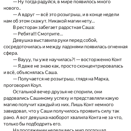
— Ну тогда радуйся, в мире появилось много
нового..
— А вдруг — всё это розыгрыш, и в конце недели
нам об этом скажут. Никакой магии нету…
В ресторан забегает радостная Саша:
— Ребята!!! Смотрите…
Девушка выставила руки перед собой,
сосредоточилась и между ладонями появилась огненная
сфера.
— Ваууу, ты уже научилась?! — восторженно Конт
— Я даже не знаю как, просто сконцентрировалась
и всё, объяснялась Саша.
— Получается не розыгрыш, глядя на Марка,
проговорил Коул.
Остальной вечер друзья не спорили, они
радовались Сашиному успеху и представляли какую
магию получит каждый из них. Лишь Конт немного
завидовал, что у Саши получилось проявить силу так
рано. А вот девушка наоборот хвалила Конта не за что,
только бы подбодрить его.
На протяжении недели весь мир поглощал