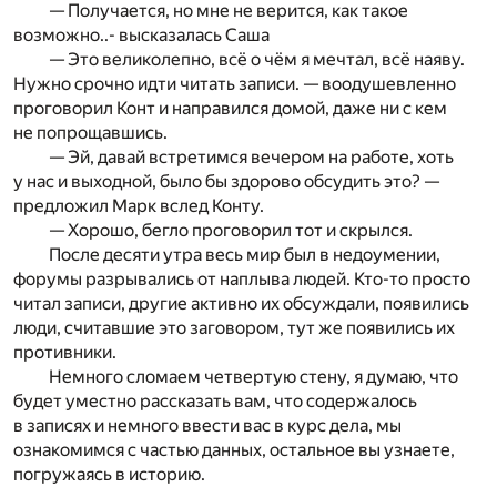
— Получается, но мне не верится, как такое
возможно..- высказалась Саша
— Это великолепно, всё о чём я мечтал, всё наяву.
Нужно срочно идти читать записи. — воодушевленно
проговорил Конт и направился домой, даже ни с кем
не попрощавшись.
— Эй, давай встретимся вечером на работе, хоть
у нас и выходной, было бы здорово обсудить это? —
предложил Марк вслед Конту.
— Хорошо, бегло проговорил тот и скрылся.
После десяти утра весь мир был в недоумении,
форумы разрывались от наплыва людей. Кто-то просто
читал записи, другие активно их обсуждали, появились
люди, считавшие это заговором, тут же появились их
противники.
Немного сломаем четвертую стену, я думаю, что
будет уместно рассказать вам, что содержалось
в записях и немного ввести вас в курс дела, мы
ознакомимся с частью данных, остальное вы узнаете,
погружаясь в историю.