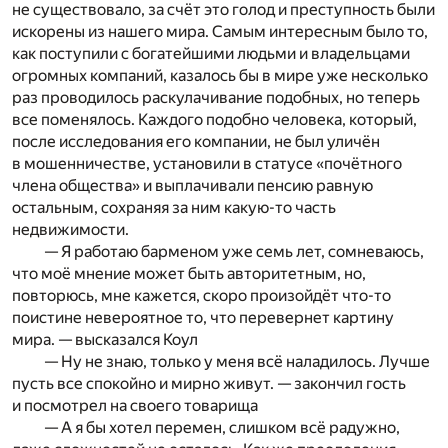
не существовало, за счёт это голод и преступность были
искорены из нашего мира. Самым интересным было то,
как поступили с богатейшими людьми и владельцами
огромных компаний, казалось бы в мире уже несколько
раз проводилось раскулачивание подобных, но теперь
все поменялось. Каждого подобно человека, который,
после исследования его компании, не был уличён
в мошенничестве, установили в статусе «почётного
члена общества» и выплачивали пенсию равную
остальным, сохраняя за ним какую-то часть
недвижимости.
— Я работаю барменом уже семь лет, сомневаюсь,
что моё мнение может быть авторитетным, но,
повторюсь, мне кажется, скоро произойдёт что-то
поистине невероятное то, что перевернет картину
мира. — высказался Коул
— Ну не знаю, только у меня всё наладилось. Лучше
пусть все спокойно и мирно живут. — закончил гость
и посмотрел на своего товарища
— А я бы хотел перемен, слишком всё радужно,