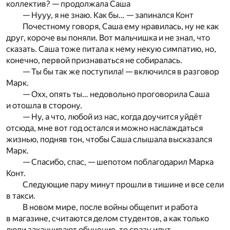
коллектив? — продолжала Саша
— Нууу, я не знаю. Как бы… — запинался Конт
Почестному говоря, Саша ему нравилась, ну не как
друг, короче вы поняли. Вот мальчишка и не знал, что
сказать. Саша тоже питала к нему некую симпатию, но,
конечно, первой признаваться не собиралась.
— Ты бы так же поступила! — включился в разговор
Марк.
— Охх, опять ты… недовольно проговорила Саша
и отошла в сторону.
— Ну, а что, любой из нас, когда доучится уйдёт
отсюда, мне вот год остался и можно наслаждаться
жизнью, подняв тон, чтобы Саша слышала высказался
Марк.
— Спасибо, спас, — шепотом поблагодарил Марка
Конт.
Следующие пару минут прошли в тишине и все сели
в такси.
В новом мире, после войны общепит и работа
в магазине, считаются делом студентов, а как только
люди заканчивают обучение, то сразу идут