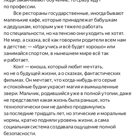
по профессии.
Все рестораны государственные, иногда бывают
маленькие кафе, которые принадлежат бабушкам
и дедушкам, которым уже тяжело работать
по специальности, но на пенсию они уходить не хотят.
Не мир, а сказка, всё как говорили родители всем нам
в детстве: — «Иди учись и всё будет хорошо» или
занимайся спортом, в нынешнем мире всё так
и работает.
Конт — юноша, который любит мечтать,
но не о будущей жизни, а о сказках, фантастических
фильмах. Он мечтает, что когда-нибудь его серые
и спокойные будни украсит магия и вымышленные
звери. Мальчик, родившийся уже в полной утопии, даже
не представлял какая жизнь была раньше, хоть
технологически они не далёко продвинулись
за последние тридцать лет, но этические и моральные
нормы, кратно подняли уровень жизни, а сама
социальная система создавала ощущение полной
безопасности.