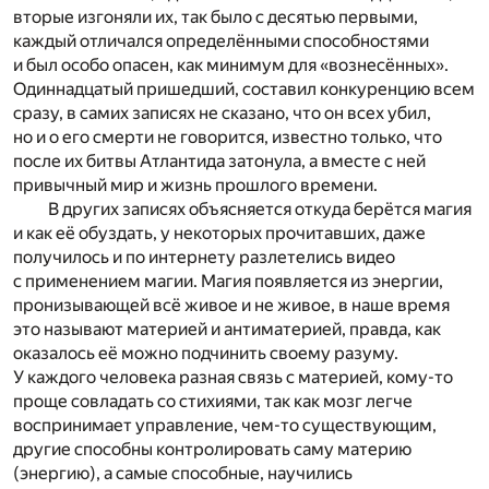
вторые изгоняли их, так было с десятью первыми,
каждый отличался определёнными способностями
и был особо опасен, как минимум для «вознесённых».
Одиннадцатый пришедший, составил конкуренцию всем
сразу, в самих записях не сказано, что он всех убил,
но и о его смерти не говорится, известно только, что
после их битвы Атлантида затонула, а вместе с ней
привычный мир и жизнь прошлого времени.
В других записях объясняется откуда берётся магия
и как её обуздать, у некоторых прочитавших, даже
получилось и по интернету разлетелись видео
с применением магии. Магия появляется из энергии,
пронизывающей всё живое и не живое, в наше время
это называют материей и антиматерией, правда, как
оказалось её можно подчинить своему разуму.
У каждого человека разная связь с материей, кому-то
проще совладать со стихиями, так как мозг легче
воспринимает управление, чем-то существующим,
другие способны контролировать саму материю
(энергию), а самые способные, научились