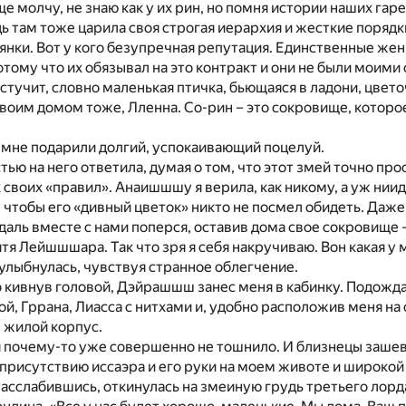
 молчу, не знаю как у их рин, но помня истории наших гаре
дь там тоже царила своя строгая иерархия и жесткие поряд
янки. Вот у кого безупречная репутация. Единственные же
отому что их обязывал на это контракт и они не были моим
 стучит, словно маленькая птичка, бьющаяся в ладони, цвето
твоим домом тоже, Лленна. Со-рин – это сокровище, котор
 мне подарили долгий, успокаивающий поцелуй.
тью на него ответила, думая о том, что этот змей точно про
своих «правил». Анаишшшу я верила, как никому, а уж нии
, чтобы его «дивный цветок» никто не посмел обидеть. Даже
 даль вместе с нами поперся, оставив дома свое сокровище –
тя Лейшшшара. Так что зря я себя накручиваю. Вон какая у
улыбнулась, чувствуя странное облегчение.
кивнув головой, Дэйрашшш занес меня в кабинку. Подожда
ой, Гррана, Лиасса с нитхами и, удобно расположив меня на 
в жилой корпус.
 почему-то уже совершенно не тошнило. И близнецы зашев
присутствию иссаэра и его руки на моем животе и широкой 
асслабившись, откинулась на змеиную грудь третьего лорд