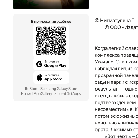
© Нигматулина Г.
В приложении удобнее
© ООО «Издат
Когда легкий флае
комплекса правяще
Укачало. Слишком 
наблюдая вид из 
прозрачной панель
сады и парки с ис
результат – тошно
RuStore
·
Samsung Galaxy Store
Huawei AppGallery
·
Xiaomi GetApps
всегда любила ско
подтверждением. П
несовместимые! Ку
потом всю жизнь с
невольно улыбнула
брата. Любимых с
«Вот черт!» –