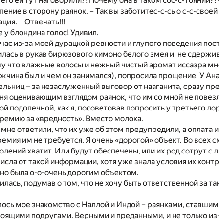
чего ей тут наговорили?! Почему она в таком сос-с-тоянии?
ние в сторону раянок. – Так вы заботитес-с-сь о с-с-своей
ция. – Отвечать!!!
е у блондина голос! Удивил.
йчас из-за моей дурацкой ревности и глупого поведения по
лась в рукав бирюзового кимоно белого змея и, не сдержив
у что влажные волосы и нежный чистый аромат иссаэра мн
ужчина был и чем он занимался), попросила прощение. У Ан
ельниц – за незаслуженный выговор от нааганита, сразу п
я оценивающим взглядом раянок, что им со мной не повезл
кой подопечной, как я, посоветовав попросить у третьего ло
ремию за «вредность». Вместо молока.
мне ответили, что их уже об этом предупредили, а оплата их
емия им не требуется. Я очень «дорогой» объект. Во всех с
колений хватит. Или будут обеспечены, или их род сотрут с 
исла от такой информации, хотя уже знала условия их контр
но была о-о-очень дорогим объектом.
илась, подумав о том, что не хочу быть ответственной за т
алось мое знакомство с Наллой и Индой – раянками, ставши
оящими подругами. Верными и преданными, и не только из-