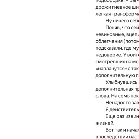
подбородке. – Вы 
дрожи гневное шипе
легкая трансформа
Ну ничего себ
Поняв, что се
невиновные, вцепи
облегчения (потом
подсказали, где м
недоверие. У воит
смотревших на мен
«наплачутся» с та
дополнительную п
Улыбнувшись, 
дополнительная пр
слова. На семь по
Ненадолго зав
Я действитель
Еще раз извин
жизней.
Вот так и нач
впоследствии наст