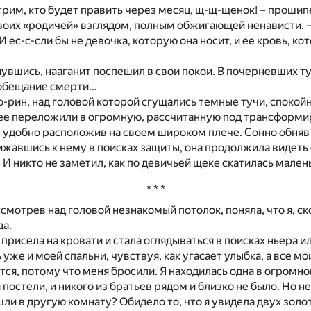
трим, кто будет править через месяц, щ-щ-щенок! – прошипе
воих «родичей» взглядом, полным обжигающей ненависти. 
 И ес-с-сли бы не девочка, которую она носит, и ее кровь, ко
увшись, нааганит поспешил в свои покои. В почерневших 
 обещание смерти…
о-рин, над головой которой сгущались темные тучи, спокойн
а ее переложили в огромную, рассчитанную под трансформи
, удобно расположив на своем широком плече. Сонно обня
жавшись к нему в поисках защиты, она продолжила видеть
 И никто не заметил, как по девичьей щеке скатилась мален
* * *
смотрев над головой незнакомый потолок, поняла, что я, ск
да.
присела на кровати и стала оглядываться в поисках ньера ил
уже и моей спальни, чувствуя, как угасает улыбка, а все м
ся, потому что меня бросили. Я находилась одна в огромно
постели, и никого из братьев рядом и близко не было. Но не
шли в другую комнату? Обидело то, что я увидела двух зол