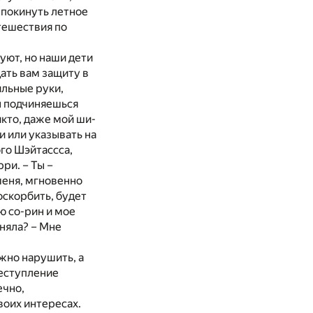
 покинуть летное
тешествия по
вуют, но наши дети
дать вам защиту в
ильные руки,
ы подчиняешься
икто, даже мой ши-
и или указывать на
ого Шэйтассса,
ри. – Ты –
меня, мгновенно
оскорбить, будет
ю со-рин и мое
оняла? – Мне
ожно нарушить, а
реступление
ечно,
воих интересах.