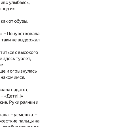
ливо улыбаясь,
 под их
как от обузы.
…» – Почувствовала
е-таки не выдержал
титься с высокого
е здесь туалет,
ие
Еще и огрызнулась
ознакомимся.
ачала падать с
– «Дети!!!»
кие. Руки раянки и
тала! – усмешка. –
 жесткие пальцы на