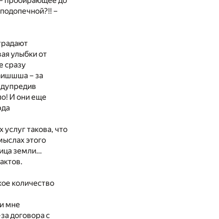
! – пробирающее до
 подопечной?!! –
страдают
ая улыбки от
е сразу
аишшша – за
редупредив
о! И они еще
рда
 услуг такова, что
мыслах этого
лица земли…
актов.
акое количество
ми мне
за договора с