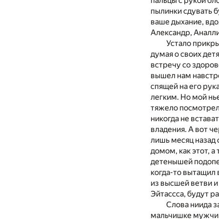
пальцы с рукой бл
пылинки сдувать б
ваше дыхание, вдох
Александр, Аналли
Устало прикры
думая о своих дет
встречу со здоро
вышел нам навстре
спящей на его рук
легким. Но мой нь
тяжело посмотрел 
никогда не встават
владения. А вот ч
лишь месяц назад 
домом, как этот, а
детенышей подопеч
когда-то вытащил 
из высшей ветви и 
Эйтассса, будут 
Слова ниида з
мальчишке мужчин