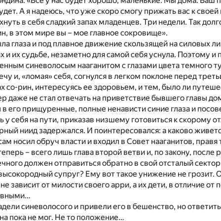
ондина. «Все у нас будет хорошо, маленькие. Мы дома. Ваш п
удет. А я надеюсь, что уже скоро смогу прижать вас к своей
нуть в себя сладкий запах младенцев. Три недели. Так долго
н, в этом мире вы – мое главное сокровище».
ла глаза и под плавное движение скользящей на силовых л
ях и их судьбе, незаметно для самой себя уснула. Поэтому и
венным синеволосым нааганитом с глазами цвета темного т
чу и, «ломая» себя, согнулся в легком поклоне перед трет
ах со-рин, интересуясь ее здоровьем, и тем, было ли пут
ер даже не стал отвечать на приветствие бывшего главы до
в его прищуренные, полные ненависти синие глаза и посо
ь у себя на пути, приказав низшему готовиться к скорому от
ерный ниид задержался. И поинтересовался: а каково живетс
сам носил обруч власти и входил в Совет нааганитов, правя
 теперь – всего лишь глава второй ветви и, по закону, после
ного должен отправиться обратно в свой отсталый сектор,
высокородный супруг? Ему вот такое унижение не грозит. 
не зависит от милости своего арри, а их дети, в отличие от
равными…
адели синеволосого и привели его в бешенство, но ответи
а пока не мог. Не то положение…