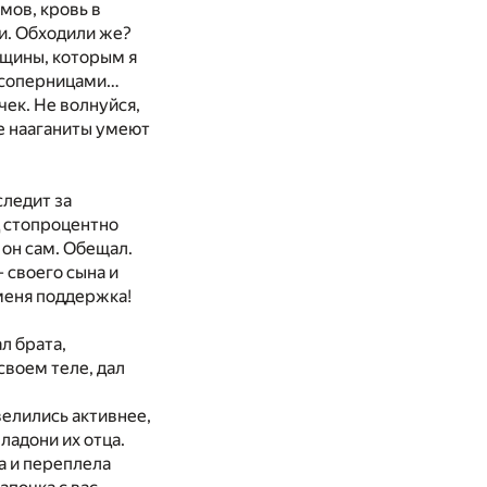
мов, кровь в
ки. Обходили же?
нщины, которым я
и соперницами…
чек. Не волнуйся,
ое нааганиты умеют
следит за
д стопроцентно
 он сам. Обещал.
 своего сына и
 меня поддержка!
л брата,
своем теле, дал
елились активнее,
ладони их отца.
а и переплела