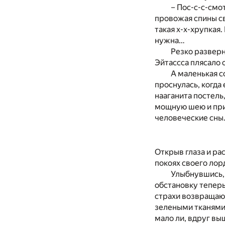
– Пос-с-с-смо
провожая спины с
такая х-х-хрупкая.
нужна…
Резко разверн
Эйтассса плясало
А маленькая с
проснулась, когд
нааганита постель
мощную шею и при
человеческие сны.
Открыв глаза и рас
покоях своего лор
Улыбнувшись, 
обстановку теперь 
страхи возвращают
зелеными тканями 
мало ли, вдруг вы