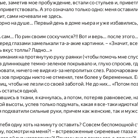
ые, заметив мое пробуждение, встали со стульев и, привет
приветствовать. А это означало только одно: меня оставили
т, сами ночевали не здесь.
орно на душе… Первый день в доме ньера и уже избавились, 
 сам… По рин своим соскучился?!! Вот и верь… после этого
перед глазами замелькали та-а-акие картинки. – «Значит, вс
ь вкус толлы? Ладно…»
имания на протянутую руку раянки (чтобы помочь мне спус
 в длиннющее темно-зеленое покрывало и, глухо спросив, гд
кровати, ничего не видя из-за непролитых слез. Разочарован
 зов природы никто не отменял, тем более у беременных. 
иц, чтобы не лезли со своей заботой. Не до них… «Потом п
остаться одной.
тавшись в ткани, я качнулась, а потом, потеряв равновесие, н
 высоты, успев только подумать, какая я все-таки идиотка! 
я подхватили сильные руки, причем как женские, так и мужс
ак тебя одну хоть на минуту оставить? Совсем беспомощной с
 ну, посмотри на меня?! – встревоженные сиреневые глаза и