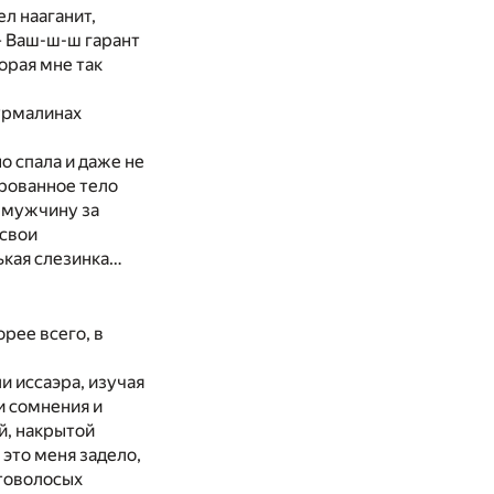
л нааганит,
– Ваш-ш-ш гарант
торая мне так
турмалинах
о спала и даже не
рованное тело
в мужчину за
 свои
ькая слезинка…
орее всего, в
и иссаэра, изучая
ои сомнения и
й, накрытой
 это меня задело,
отоволосых