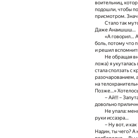
воительниц, котор
подошли, чтобы по
присмотром. Значи
Стало так мут
Даже Анаишшш…
«А говорил… А
боль, потому что 
и решил вспомнит
Не обращая вн
ложа) я укуталась
стала сползать с 
разочарованием, а
на телохранительн
Позже…» Хотелось 
– Ай!!! – Запу
довольно приличной
Не упала: мен
руки иссаэра…
– Ну вот, и к
Надин, ты чего? А