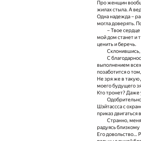
Про женщин вообще
жилах стыла. А ве
Одна надежда – ра
могла доверять. П
– Твое сердце
мой дом станет и 
ценить и беречь.
Склонившись,
С благодарнос
выполнением всех 
позаботится о том
Не зря же в такую
моего будущего зя
Кто тронет? Даже 
Одобрительно 
Шэйтассса с охран
приказ двигаться 
Странно, меня
радуясь близкому 
Его довольство… Р