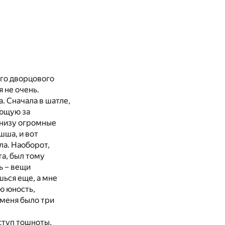
ого дворцового
 не очень.
. Сначала в шатле,
ающую за
внизу огромные
шша, и вот
ла. Наоборот,
та, был тому
ь – вещи
шься еще, а мне
ю юность,
 меня было три
ступ тошноты,