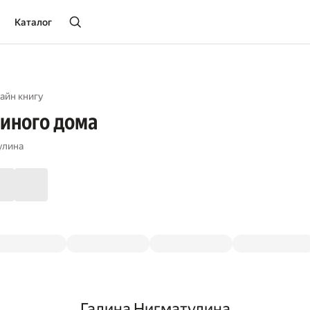
Каталог
айн книгу
иного дома
улина
Галина Нигматулина