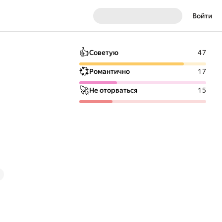
Войти
👍
Советую
47
💞
Романтично
17
🚀
Не оторваться
15