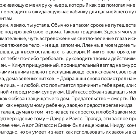
рживающую меня руку ньера, который как раз помогал мне
ы пересадить в ожидающую нас кабинку для дальнейшего пу
интам.
-рин, я знаю, ты устала. Обычно на таком сроке не путешест
ир под крышей своего дома. Таковы традиции. Здесь я могу 
имательные, чуть встревоженные светло-зеленые глаза и с
е тяжелое тело, – и еще, запомни, Лленна, в моем доме т
шшшу, для всех остальных ты ассиэри. И никто, повторяю, н
а от тебя что-либо требовать, руководить твоими действиям
и эн. – Кинул прищуренный, проницательный взгляд на хмур
нами и внимательно прислушивающегося к словам своего ар
а, дома зеленых нитхов, – Дэйрашшш снова посмотрел на 
 лица, – и любой, кто попытается причинить тебе вред или 
ной и перед моим супругом. Шэйтассс обязан защищать мо
 как я обязан защищать его дом. Предательство – смерть. П
я, как неразумному ребенку, заодно предостерегая ниида.
тала я, думая о том, что не все так просто, и любой закон м
одтверждение тому – Даирр и Раисс. Правда, эти за свое п
олее чем. А вот Эйтассс и Сианн были еще живы. Нииду, кон
годно, но он умеет и знает, как использовать их законы в с