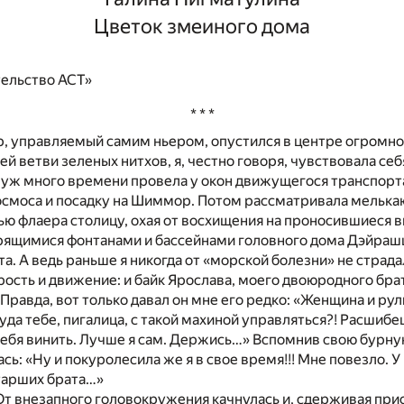
Цветок змеиного дома
ельство АСТ»
* * *
р, управляемый самим ньером, опустился в центре огромн
й ветви зеленых нитхов, я, честно говоря, чувствовала себя
уж много времени провела у окон движущегося транспорта
космоса и посадку на Шиммор. Потом рассматривала мельк
ю флаера столицу, охая от восхищения на проносившиеся 
крящимися фонтанами и бассейнами головного дома Дэйраш
та. А ведь раньше я никогда от «морской болезни» не страда
рость и движение: и байк Ярослава, моего двоюродного бра
равда, вот только давал он мне его редко: «Женщина и рул
да тебе, пигалица, с такой махиной управляться?! Расшибе
ебя винить. Лучше я сам. Держись…» Вспомнив свою бурну
сь: «Ну и покуролесила же я в свое время!!! Мне повезло. У
тарших брата…»
 От внезапного головокружения качнулась и, сдерживая при