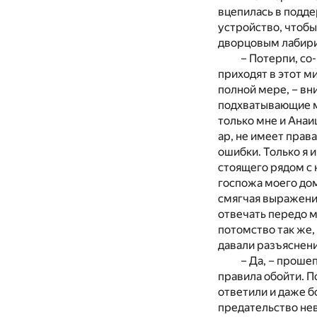
вцепилась в подде
устройство, чтоб
дворцовым лабир
– Потерпи, со
приходят в этот м
полной мере, – вн
подхватывающие мо
только мне и Анаи
ар, не имеет прав
ошибки. Только я 
стоящего рядом с 
госпожа моего дом
смягчая выражение
отвечать передо м
потомство так же,
давали разъяснени
– Да, – прошеп
правила обойти. П
ответили и даже б
предательство невы