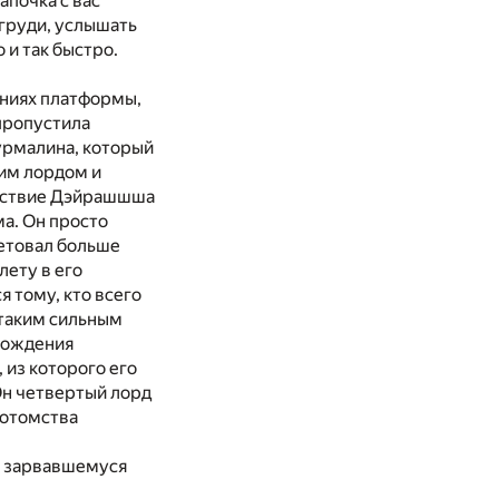
апочка с вас
 груди, услышать
 и так быстро.
иниях платформы,
 пропустила
урмалина, который
ьим лордом и
ешествие Дэйрашшша
ма. Он просто
ветовал больше
лету в его
я тому, кто всего
 таким сильным
 рождения
 из которого его
Он четвертый лорд
 потомства
ть зарвавшемуся