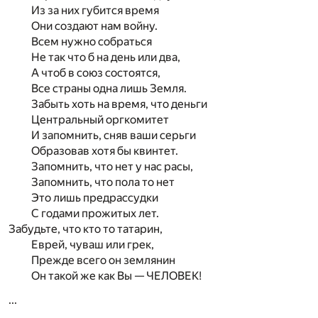
Из за них губится время
Они создают нам войну.
Всем нужно собраться
Не так что б на день или два,
А чтоб в союз состоятся,
Все страны одна лишь Земля.
Забыть хоть на время, что деньги
Центральный оргкомитет
И запомнить, сняв ваши серьги
Образовав хотя бы квинтет.
Запомнить, что нет у нас расы,
Запомнить, что пола то нет
Это лишь предрассудки
С годами прожитых лет.
Забудьте, что кто то татарин,
Еврей, чуваш или грек,
Прежде всего он землянин
Он такой же как Вы — ЧЕЛОВЕК!
...