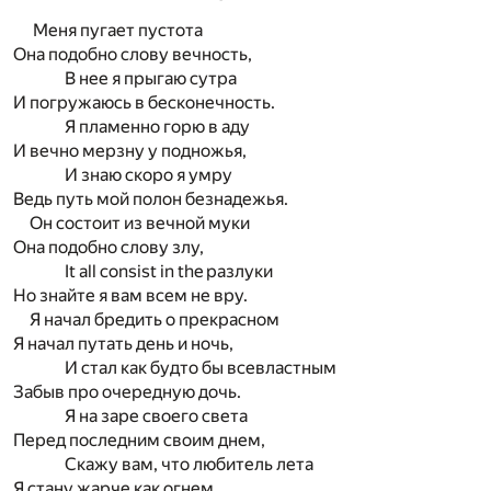
Меня пугает пустота
Она подобно слову вечность,
В нее я прыгаю сутра
И погружаюсь в бесконечность.
Я пламенно горю в аду
И вечно мерзну у подножья,
И знаю скоро я умру
Ведь путь мой полон безнадежья.
Он состоит из вечной муки
Она подобно слову злу,
It all consist in the разлуки
Но знайте я вам всем не вру.
Я начал бредить о прекрасном
Я начал путать день и ночь,
И стал как будто бы всевластным
Забыв про очередную дочь.
Я на заре своего света
Перед последним своим днем,
Скажу вам, что любитель лета
Я стану жарче как огнем.