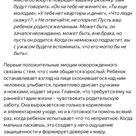
будут говорить: «Он на тебе не женится», «Ты еще
молодая», «У тебя нет квартиры и денег», «Что люди
скажут?..» Не отвечайте, не спорьте! Пусть ваш
ребенок родится желанным. Может быть, он
зачался неожиданно, может быть, вне брака, но
пусть он родится. Когда он немножко подрастет, вы
с ужасом будете вспоминать, что его могло бы не
быть».
Первые положительные эмоции новорожденного
связаны с тем, что с ним общается взрослый. Ребенок
останавливает взгляд на лице склонившегося над ним
человека, улыбается, приветливо двигает ручками
и ножками, издает звуки. Главное, что требуется ему на
ранней стадии жизни – чувствовать родительскую
заботу. Она выражается не только в кормлении
и элементарном уходе, но и в готовности помочь всякий
раз, когда ребенок испытывает что-то неприятное. Когда
малыша ласкаешь, это создает у него ощущение
защищенности и формирует доверие к миру.