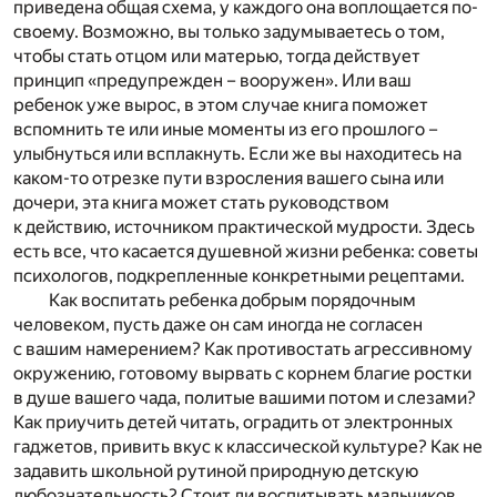
приведена общая схема, у каждого она воплощается по-
своему. Возможно, вы только задумываетесь о том,
чтобы стать отцом или матерью, тогда действует
принцип «предупрежден – вооружен». Или ваш
ребенок уже вырос, в этом случае книга поможет
вспомнить те или иные моменты из его прошлого –
улыбнуться или всплакнуть. Если же вы находитесь на
каком-то отрезке пути взросления вашего сына или
дочери, эта книга может стать руководством
к действию, источником практической мудрости. Здесь
есть все, что касается душевной жизни ребенка: советы
психологов, подкрепленные конкретными рецептами.
Как воспитать ребенка добрым порядочным
человеком, пусть даже он сам иногда не согласен
с вашим намерением? Как противостать агрессивному
окружению, готовому вырвать с корнем благие ростки
в душе вашего чада, политые вашими потом и слезами?
Как приучить детей читать, оградить от электронных
гаджетов, привить вкус к классической культуре? Как не
задавить школьной рутиной природную детскую
любознательность? Стоит ли воспитывать мальчиков