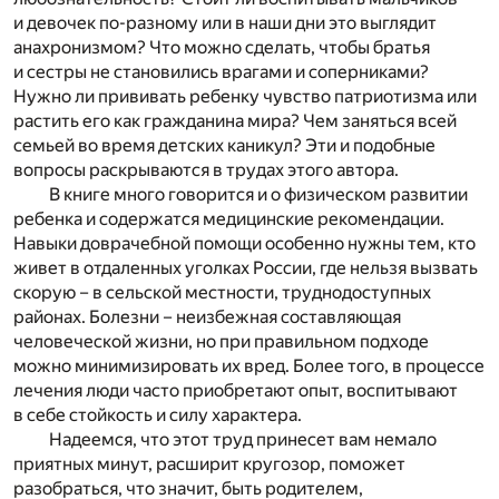
и девочек по-разному или в наши дни это выглядит
анахронизмом? Что можно сделать, чтобы братья
и сестры не становились врагами и соперниками?
Нужно ли прививать ребенку чувство патриотизма или
растить его как гражданина мира? Чем заняться всей
семьей во время детских каникул? Эти и подобные
вопросы раскрываются в трудах этого автора.
В книге много говорится и о физическом развитии
ребенка и содержатся медицинские рекомендации.
Навыки доврачебной помощи особенно нужны тем, кто
живет в отдаленных уголках России, где нельзя вызвать
скорую – в сельской местности, труднодоступных
районах. Болезни – неизбежная составляющая
человеческой жизни, но при правильном подходе
можно минимизировать их вред. Более того, в процессе
лечения люди часто приобретают опыт, воспитывают
в себе стойкость и силу характера.
Надеемся, что этот труд принесет вам немало
приятных минут, расширит кругозор, поможет
разобраться, что значит, быть родителем,