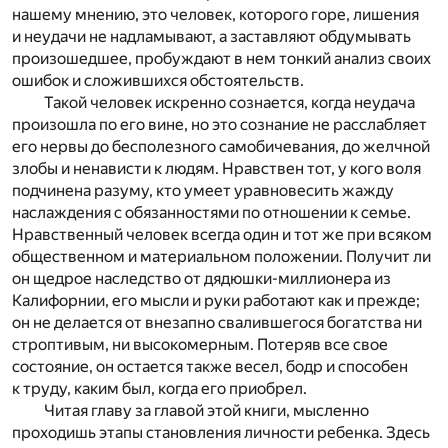
нашему мнению, это человек, которого горе, лишения
и неудачи не надламывают, а заставляют обдумывать
произошедшее, пробуждают в нем тонкий анализ своих
ошибок и сложившихся обстоятельств.
Такой человек искренно сознается, когда неудача
произошла по его вине, но это сознание не расслабляет
его нервы до бесполезного самобичевания, до желчной
злобы и ненависти к людям. Нравствен тот, у кого воля
подчинена разуму, кто умеет уравновесить жажду
наслаждения с обязанностями по отношении к семье.
Нравственный человек всегда один и тот же при всяком
общественном и материальном положении. Получит ли
он щедрое наследство от дядюшки-миллионера из
Калифорнии, его мысли и руки работают как и прежде;
он не делается от внезапно свалившегося богатства ни
строптивым, ни высокомерным. Потеряв все свое
состояние, он остается также весел, бодр и способен
к труду, каким был, когда его приобрел.
Читая главу за главой этой книги, мысленно
проходишь этапы становления личности ребенка. Здесь