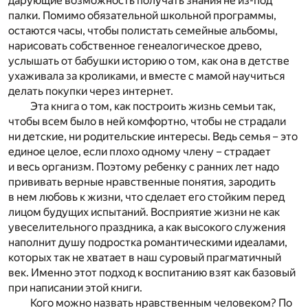
дарующие возможность получать знания не из-под
палки. Помимо обязательной школьной программы,
остаются часы, чтобы полистать семейные альбомы,
нарисовать собственное генеалогическое древо,
услышать от бабушки историю о том, как она в детстве
ухаживала за кроликами, и вместе с мамой научиться
делать покупки через интернет.
Эта книга о том, как построить жизнь семьи так,
чтобы всем было в ней комфортно, чтобы не страдали
ни детские, ни родительские интересы. Ведь семья – это
единое целое, если плохо одному члену – страдает
и весь организм. Поэтому ребенку с ранних лет надо
прививать верные нравственные понятия, зародить
в нем любовь к жизни, что сделает его стойким перед
лицом будущих испытаний. Восприятие жизни не как
увеселительного праздника, а как высокого служения
наполнит душу подростка романтическими идеалами,
которых так не хватает в наш суровый прагматичный
век. Именно этот подход к воспитанию взят как базовый
при написании этой книги.
Кого можно назвать нравственным человеком? По