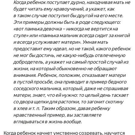
Когда ребенок поступает дурно, находчивая мать не
будет читать ему нравоучений, а укажет, как
в таком случае поступил бы другой на его месте.
Эти примеры должны быть в роде следующего:
«вот паинька девочка – никогда не вертится на
стуле» или «паинька мальчик всегда сидит за книгой
и всегда услуживает матери». Умная мать
предоставит ему идеал, но не такой, какого ребенок
не мог бы достичь, не какую-нибудь отвлеченную
добродетель, а укажет на самый простой случай из
жизни, на который обыкновенно не обращают
внимания. Ребенок, положим, отказывает матери
в пустой просьбе, она приводит в пример бедного
соседского мальчика, который, даже не спрашивая
матери, знает, что ей нужно: то целый день таскает
со двора щепки для растопки, то загонит скотину
в хлев и т. п. Таким образом, давая ребенку
нравственный пример, вы заставляете
вглядываться в жизнь вообще.
Когда ребенок начнет умственно созревать, научится