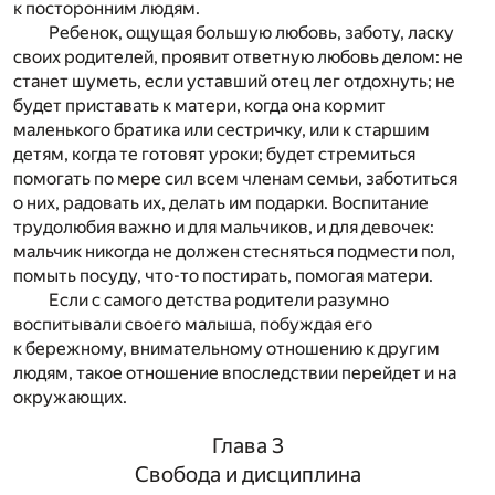
к посторонним людям.
Ребенок, ощущая большую любовь, заботу, ласку
своих родителей, проявит ответную любовь делом: не
станет шуметь, если уставший отец лег отдохнуть; не
будет приставать к матери, когда она кормит
маленького братика или сестричку, или к старшим
детям, когда те готовят уроки; будет стремиться
помогать по мере сил всем членам семьи, заботиться
о них, радовать их, делать им подарки. Воспитание
трудолюбия важно и для мальчиков, и для девочек:
мальчик никогда не должен стесняться подмести пол,
помыть посуду, что-то постирать, помогая матери.
Если с самого детства родители разумно
воспитывали своего малыша, побуждая его
к бережному, внимательному отношению к другим
людям, такое отношение впоследствии перейдет и на
окружающих.
Глава 3
Свобода и дисциплина