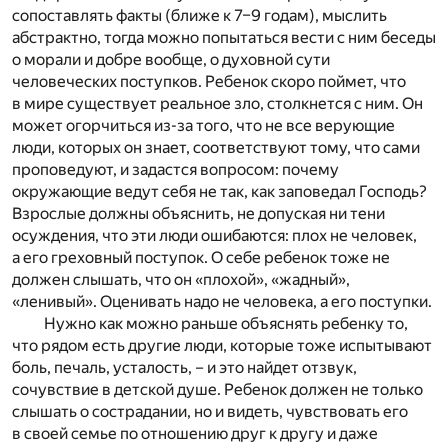
сопоставлять факты (ближе к 7–9 годам), мыслить
абстрактно, тогда можно попытаться вести с ним беседы
о морали и добре вообще, о духовной сути
человеческих поступков. Ребенок скоро поймет, что
в мире существует реальное зло, столкнется с ним. Он
может огорчиться из-за того, что не все верующие
люди, которых он знает, соответствуют тому, что сами
проповедуют, и задастся вопросом: почему
окружающие ведут себя не так, как заповедал Господь?
Взрослые должны объяснить, не допуская ни тени
осуждения, что эти люди ошибаются: плох не человек,
а его греховный поступок. О себе ребенок тоже не
должен слышать, что он «плохой», «жадный»,
«ленивый». Оценивать надо не человека, а его поступки.
Нужно как можно раньше объяснять ребенку то,
что рядом есть другие люди, которые тоже испытывают
боль, печаль, усталость, – и это найдет отзвук,
сочувствие в детской душе. Ребенок должен не только
слышать о сострадании, но и видеть, чувствовать его
в своей семье по отношению друг к другу и даже