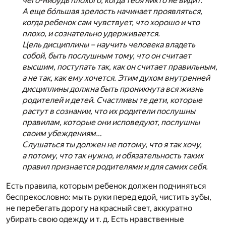
чего-нибудь плохого, когда тебя никто не видит.
А еще бо́льшая зрелость начинает проявляться,
когда ребенок сам чувствует, что хорошо и что
плохо, и сознательно удерживается.
Цель дисциплины – научить человека владеть
собой, быть послушным тому, что он считает
высшим, поступать так, как он считает правильным,
а не так, как ему хочется. Этим духом внутренней
дисциплины должна быть проникнута вся жизнь
родителей и детей. Счастливы те дети, которые
растут в сознании, что их родители послушны
правилам, которые они исповедуют, послушны
своим убеждениям…
Слушаться ты должен не потому, что я так хочу,
а потому, что так нужно, и обязательность таких
правил признается родителями и для самих себя.
Есть правила, которым ребенок должен подчиняться
беспрекословно: мыть руки перед едой, чистить зубы,
не перебегать дорогу на красный свет, аккуратно
убирать свою одежду и т. д. Есть нравственные