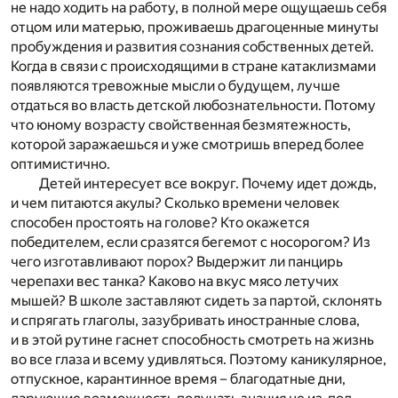
не надо ходить на работу, в полной мере ощущаешь себя
отцом или матерью, проживаешь драгоценные минуты
пробуждения и развития сознания собственных детей.
Когда в связи с происходящими в стране катаклизмами
появляются тревожные мысли о будущем, лучше
отдаться во власть детской любознательности. Потому
что юному возрасту свойственная безмятежность,
которой заражаешься и уже смотришь вперед более
оптимистично.
Детей интересует все вокруг. Почему идет дождь,
и чем питаются акулы? Сколько времени человек
способен простоять на голове? Кто окажется
победителем, если сразятся бегемот с носорогом? Из
чего изготавливают порох? Выдержит ли панцирь
черепахи вес танка? Каково на вкус мясо летучих
мышей? В школе заставляют сидеть за партой, склонять
и спрягать глаголы, зазубривать иностранные слова,
и в этой рутине гаснет способность смотреть на жизнь
во все глаза и всему удивляться. Поэтому каникулярное,
отпускное, карантинное время – благодатные дни,