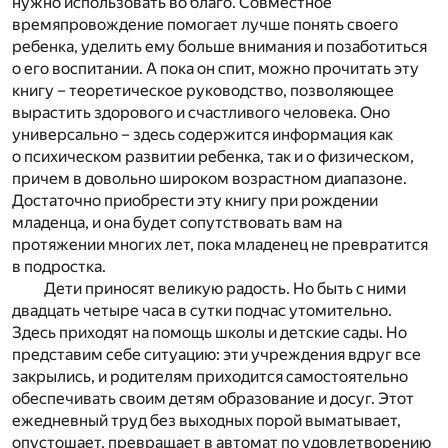
нужно использовать во благо. Совместное
времяпровождение помогает лучше понять своего
ребенка, уделить ему больше внимания и позаботиться
о его воспитании. А пока он спит, можно прочитать эту
книгу – теоретическое руководство, позволяющее
вырастить здорового и счастливого человека. Оно
универсально – здесь содержится информация как
о психическом развитии ребенка, так и о физическом,
причем в довольно широком возрастном диапазоне.
Достаточно приобрести эту книгу при рождении
младенца, и она будет сопутствовать вам на
протяжении многих лет, пока младенец не превратится
в подростка.
Дети приносят великую радость. Но быть с ними
двадцать четыре часа в сутки подчас утомительно.
Здесь приходят на помощь школы и детские сады. Но
представим себе ситуацию: эти учреждения вдруг все
закрылись, и родителям приходится самостоятельно
обеспечивать своим детям образование и досуг. Этот
ежедневный труд без выходных порой выматывает,
опустошает, превращает в автомат по удовлетворению