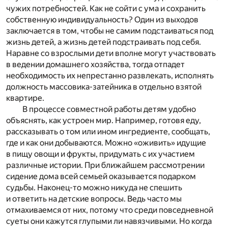
чужих потребностей. Как не сойти с ума и сохранить
собственную индивидуальность? Один из выходов
заключается в том, чтобы не самим подстаиваться под
жизнь детей, а жизнь детей подстраивать под себя.
Наравне со взрослыми дети вполне могут участвовать
в ведении домашнего хозяйства, тогда отпадет
необходимость их непрестанно развлекать, исполнять
должность массовика-затейника в отдельно взятой
квартире.
В процессе совместной работы детям удобно
объяснять, как устроен мир. Например, готовя еду,
рассказывать о том или ином ингредиенте, сообщать,
где и как они добываются. Можно «оживить» идущие
в пищу овощи и фрукты, придумать с их участием
различные истории. При ближайшем рассмотрении
сидение дома всей семьей оказывается подарком
судьбы. Наконец-то можно никуда не спешить
и ответить на детские вопросы. Ведь часто мы
отмахиваемся от них, потому что среди повседневной
суеты они кажутся глупыми ли навязчивыми. Но когда