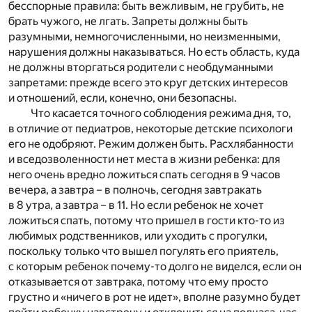
бесспорные правила: быть вежливым, не грубить, не
брать чужого, не лгать. Запреты должны быть
разумными, немногочисленными, но неизменными,
нарушения должны наказываться. Но есть область, куда
не должны вторгаться родители с необдуманными
запретами: прежде всего это круг детских интересов
и отношений, если, конечно, они безопасны.
Что касается точного соблюдения режима дня, то,
в отличие от педиатров, некоторые детские психологи
его не одобряют. Режим должен быть. Расхлябанности
и вседозволенности нет места в жизни ребенка: для
него очень вредно ложиться спать сегодня в 9 часов
вечера, а завтра – в полночь, сегодня завтракать
в 8 утра, а завтра – в 11. Но если ребенок не хочет
ложиться спать, потому что пришел в гости кто-то из
любимых родственников, или уходить с прогулки,
поскольку только что вышел погулять его приятель,
с которым ребенок почему-то долго не виделся, если он
отказывается от завтрака, потому что ему просто
грустно и «ничего в рот не идет», вполне разумно будет