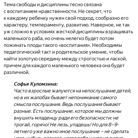
Тема свободы и дисциплины тесно связана
с воспитанием нравственности. Не секрет, что
к каждому ребенку нужен свой подход, сообразно его
характеру, темпераменту, развитию. Наверное, не так
уж сложно в условиях жесткой дисциплины взращивать
маленького раба, но очень нелегко будет потом
пожинать плоды такого «воспитания». Необходимы
педагогический такт и родительское умение, чтобы
найти золотую середину между строгостью и лаской,
причем для каждого маленького человека она будет
различной.
Софья Куломзина:
Часто взрослые жалуются на непослушание детей,
но в их жалобах бывает непонимание самого
смысла послушания. Ведь послушания бывают
разные. Есть послушание, которое мы должны
внушить младенцу ради его безопасности: не
трогай, горячо! Не лезь, упадешь! Но для 8–9-
летнего уже важно иное послушание – не сделать