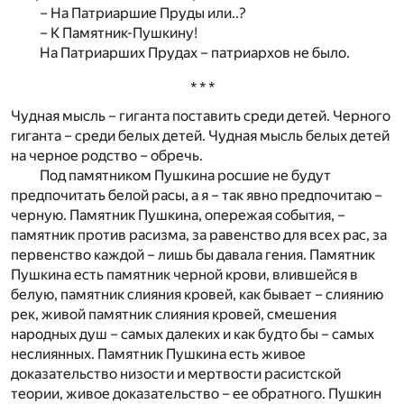
– На Патриаршие Пруды или..?
– К Памятник-Пушкину!
На Патриарших Прудах – патриархов не было.
* * *
Чудная мысль – гиганта поставить среди детей. Черного
гиганта – среди белых детей. Чудная мысль белых детей
на черное родство – обречь.
Под памятником Пушкина росшие не будут
предпочитать белой расы, а я – так явно предпочитаю –
черную. Памятник Пушкина, опережая события, –
памятник против расизма, за равенство для всех рас, за
первенство каждой – лишь бы давала гения. Памятник
Пушкина есть памятник черной крови, влившейся в
белую, памятник слияния кровей, как бывает – слиянию
рек, живой памятник слияния кровей, смешения
народных душ – самых далеких и как будто бы – самых
неслиянных. Памятник Пушкина есть живое
доказательство низости и мертвости расистской
теории, живое доказательство – ее обратного. Пушкин