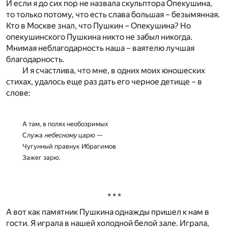
И если я до сих пор не назвала скульптора Опекушина,
то только потому, что есть слава большая – безымянная.
Кто в Москве знал, что Пушкин – Опекушина? Но
опекушинского Пушкина никто не забыл никогда.
Мнимая неблагодарность наша – ваятелю лучшая
благодарность.
И я счастлива, что мне, в одних моих юношеских
стихах, удалось еще раз дать его черное детище – в
слове:
А там, в полях необозримых
Служа
небесному
царю —
Чугунный правнук Ибрагимов
Зажег зарю.
* * *
А вот как памятник Пушкина однажды пришел к нам в
гости. Я играла в нашей холодной белой зале. Играла,