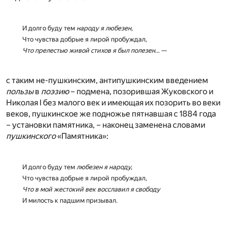
И долго буду тем
народу я любезен,
Что чувства добрые я лирой пробуждал,
Что прелестью живой стихов я был полезен
... —
с таким не-пушкинским, антипушкинским введением
пользы
в
поэзию
– подмена, позорившая Жуковского и
Николая I без малого век и имеющая их позорить во веки
веков, пушкинское же подножье пятнавшая с 1884 года
– установки памятника, – наконец заменена словами
пушкинского
«Памятника»:
И долго буду тем
любезен я народу,
Что чувства добрые я лирой пробуждал,
Что в мой жестокий век восславил я свободу
И милость к падшим призывал.