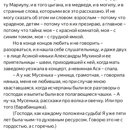
ту Мариулу, и в того цыгана, и в медведя, и в могилу, и в
странные слова, которыми все это рассказано. И не
могу сказать об этом ни словом: взрослым – потому что
краденое, детям – потому что я их презираю, а главное –
потому что тайна: моя – с красной комнатой, моя – с
синим томом, моя – с грудной ямкой.
Но в конце концов любить и не говорить –
разорваться, и я нашла себе слушательницу, и даже двух
– в лице Асиной няньки Александры Мухиной и ее
приятельницы – швеи, приходившей к ней, когда мать
заведомо уезжала в концерт, а невинная Ася – спала.
– А у нас Мусенька – умница, грамотная, – говорила
нянька, меня не любившая, но при случае мною
хваставшаяся, когда исчерпаны были все разговоры о
господах и выпиты были все полагающиеся чашки. – А
ну-ка, Мусенька, расскажи про волка и овечку. Или про
того (барабанщика).
(Господи, как каждому положена судьба! Я уже пяти
лет была чьим-то духовным ресурсом. Говорю это не с
гордостью, а с горечью.)