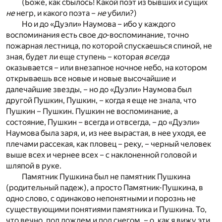
(Боже, как сбылось! Какой поэт из бывших и сущих
не
негр, и какого поэта –
не
убили?)
Но и до «Дуэли» Наумова – ибо у каждого
воспоминания есть свое
до
-воспоминание, точно
пожарная лестница, по которой спускаешься спиной, не
зная, будет ли еще ступень – которая
всегда
оказывается – или внезапное ночное небо, на котором
открываешь все новые и новые высочайшие и
далечайшие звезды, – но до «Дуэли» Наумова был
другой Пушкин, Пушкин, – когда я еще не знала, что
Пушкин – Пушкин. Пушкин не воспоминание, а
состояние, Пушкин – всегда и отвсегда, – до «Дуэли»
Наумова была заря, и, из нее вырастая, в нее уходя, ее
плечами рассекая, как пловец – реку, – черный человек
выше всех и чернее всех – с наклоненной головой и
шляпой в руке.
Памятник Пушкина был не памятник Пушкина
(родительный падеж), а просто Памятник-Пушкина, в
одно слово, с одинаково непонятными и порознь не
существующими понятиями памятника и Пушкина. То,
что вечно, под дождем и под снегом, – о, как я вижу эти