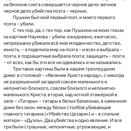
на белизне снега совершается черное дело: вечное
черное дело убийства поэта – чернью.
Пушкин был мой первый поэт, и моего первого
поэта – убили.
С тех пор, да, с тех пор, как Пушкина на моих глазах
на картине Наумова – убили, ежедневно, ежечасно,
непрерывно убивали всё мое младенчество, детство,
юность, – я поделила мир на поэта – и всех и выбрала –
поэта, в подзащитные выбрала поэта: защищать – поэта
– от всех, как бы эти все ни одевались и ни назывались.
Три таких картины были в нашем трехпрудном
доме: в столовой – «Явление Христа народу», с никогда
не разрешенной загадкой совсем маленького и
непонятно-близкого, совсем близкого и непонятно-
маленького Христа; вторая, над нотной этажеркой в
зале – «Татары» – татары в белых балахонах, в каменном
доме без окон, между белых столбов убивающие
главного татарина («Убийство Цезаря») и – в спальне
матери – «Дуэль». Два убийства и одно явление. И все
три были страшные, непонятные, угрожающие, и