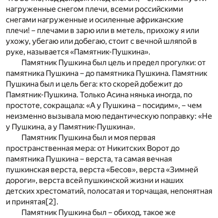
нагруженные снегом плечи, всеми российскими
снегами нагруженные и осиленные африканские
плечи! – плечами в зарю или в метель, прихожу я или
ухожу, убегаю или добегаю, стоит с вечной шляпой в
руке, называется «Памятник-Пушкина».
Памятник Пушкина был цель и предел прогулки: от
памятника Пушкина – до памятника Пушкина. Памятник
Пушкина был и цель бега: кто скорей добежит до
Памятник-Пушкина. Только Асина нянька иногда, по
простоте, сокращала: «А у Пушкина – посидим», – чем
неизменно вызывала мою педантическую поправку: «Не
у Пушкина, а у Памятник-Пушкина».
Памятник Пушкина был и моя первая
пространственная мера: от Никитских Ворот до
памятника Пушкина – верста, та самая вечная
пушкинская верста, верста «Бесов», верста «Зимней
дороги», верста всей пушкинской жизни и наших
детских хрестоматий, полосатая и торчащая, непонятная
и принятая
[2]
.
Памятник Пушкина был – обиход, такое же