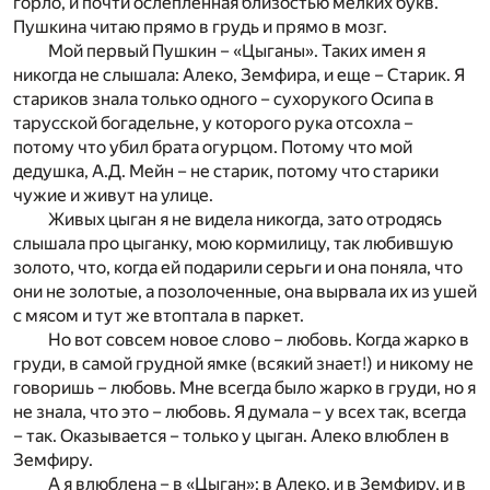
горло, и почти ослепленная близостью мелких букв.
Пушкина читаю прямо в грудь и прямо в мозг.
Мой первый Пушкин – «Цыганы». Таких имен я
никогда не слышала: Алеко, Земфира, и еще – Старик. Я
стариков знала только одного – сухорукого Осипа в
тарусской богадельне, у которого рука отсохла –
потому что убил брата огурцом. Потому что мой
дедушка, А.Д. Мейн – не старик, потому что старики
чужие и живут на улице.
Живых цыган я не видела никогда, зато отродясь
слышала про цыганку, мою кормилицу, так любившую
золото, что, когда ей подарили серьги и она поняла, что
они не золотые, а позолоченные, она вырвала их из ушей
с мясом и тут же втоптала в паркет.
Но вот совсем новое слово – любовь. Когда жарко в
груди, в самой грудной ямке (всякий знает!) и никому не
говоришь – любовь. Мне всегда было жарко в груди, но я
не знала, что это – любовь. Я думала – у всех так, всегда
– так. Оказывается – только у цыган. Алеко влюблен в
Земфиру.
А я влюблена – в «Цыган»: в Алеко, и в Земфиру, и в