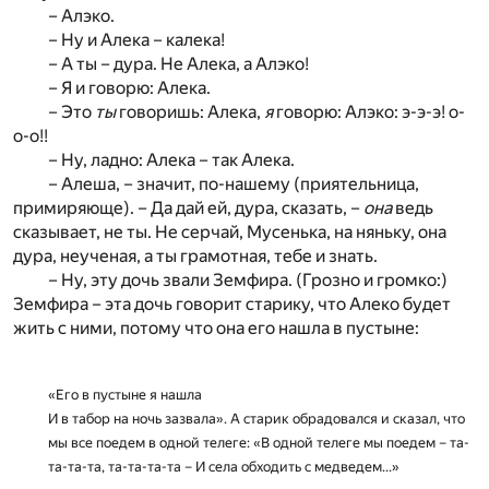
– Алэко.
– Ну и Алека – калека!
– А ты – дура. Не Алека, а Алэко!
– Я и говорю: Алека.
– Это
ты
говоришь: Алека,
я
говорю: Алэко: э-э-э! о-
о-о!!
– Ну, ладно: Алека – так Алека.
– Алеша, – значит, по-нашему (приятельница,
примиряюще). – Да дай ей, дура, сказать, –
она
ведь
сказывает, не ты. Не серчай, Мусенька, на няньку, она
дура, неученая, а ты грамотная, тебе и знать.
– Ну, эту дочь звали Земфира. (Грозно и громко:)
Земфира – эта дочь говорит старику, что Алеко будет
жить с ними, потому что она его нашла в пустыне:
«Его в пустыне я нашла
И в табор на ночь зазвала». А старик обрадовался и сказал, что
мы все поедем в одной телеге: «В одной телеге мы поедем – та-
та-та-та, та-та-та-та – И села обходить с медведем...»