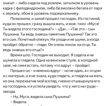
значит – либо сидела под роялем, затылком в уровень
кадке с филодендроном, либо безмолвно бегала от ларя
к зеркалу, лбом в уровень подзеркальнику.
Позвонили, и залой прошел господин. Из гостиной,
куда он прошел, сразу вышла мать, и мне, тихо: «Муся!
Ты видела этого господина?» – «Да». – «Так это – сын
Пушкина. Ты ведь знаешь памятник Пушкина? Так это
его сын. Почетный опекун. Не уходи и не шуми, а когда
пройдет обратно – гляди. Он очень похож на отца. Ты
ведь знаешь его отца?»
Время шло. Господин не выходил. Я сидела и не
шумела и глядела. Одна на венском стуле, в холодной
зале, не смея встать, потому что вдруг – пройдет.
Прошел он – и именно вдруг – но не один, а с отцом
и с матерью, и я не знала, куда глядеть, и глядела на мать,
но она, перехватив мой взгляд, гневно отшвырнула его
на господина, и я успела увидеть, что у него на груди –
звезда.
– Ну, Муся, видела сына Пушкина?
– Видела.