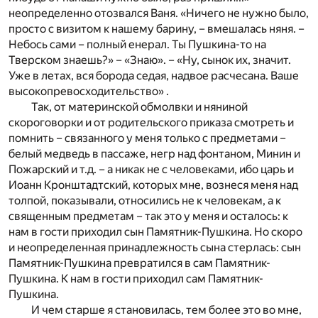
неопределенно отозвался Ваня. «Ничего не нужно было,
просто с визитом к нашему барину, – вмешалась няня. –
Небось сами – полный енерал. Ты Пушкина-то на
Тверском знаешь?» – «Знаю». – «Ну, сынок их, значит.
Уже в летах, вся борода седая, надвое расчесана. Ваше
высокопревосходительство» .
Так, от материнской обмолвки и няниной
скороговорки и от родительского приказа смотреть и
помнить – связанного у меня только с предметами –
белый медведь в пассаже, негр над фонтаном, Минин и
Пожарский и т.д. – а никак не с человеками, ибо царь и
Иоанн Кронштадтский, которых мне, вознеся меня над
толпой, показывали, относились не к человекам, а к
священным предметам – так это у меня и осталось: к
нам в гости приходил сын Памятник-Пушкина. Но скоро
и неопределенная принадлежность сына стерлась: сын
Памятник-Пушкина превратился в сам Памятник-
Пушкина. К нам в гости приходил сам Памятник-
Пушкина.
И чем старше я становилась, тем более это во мне,