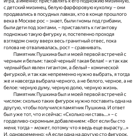
игра, а именно: приставлять к его подножию мизинную,
с детский мизинец, белую фарфоровую куколку – они
продавались в посудных лавках, кто в конце прошлого
века в Москве рос – знает, были гномы под грибами,
были дети под зонтами, – приставлять к гигантову
подножью такую фигурку и, постепенно проходя
взглядом снизу вверх весь гранитный отвес, пока
голова не отваливалась, рост – сравнивать.
Памятник Пушкина был и моей первой встречей с
черным и белым: такой черный! такая белая! – и так как
черный
был явлен гигантом, а
белый
– комической
фигуркой, и так как непременно нужно выбрать, я тогда
же и навсегда выбрала черного, а не белого, черное, а не
белое: черную думу, черную долю, черную жизнь.
Памятник Пушкина был и моей первой встречей с
числом: сколько таких фигурок нужно поставить одна на
другую, чтобы получился памятник Пушкина. И ответ
был уже тот, что и сейчас: «Сколько ни ставь...» – с
горделиво-скромным добавлением: «Вот если бы сто
меня
, тогда –
может
, потому что я ведь еще вырасту...»
И, одновременно: «А если одна на другую сто фигурок,