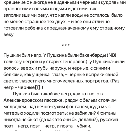
крещение с никогда не виденными черными кудрявыми
орлоносыми голыми людьми и детьми, так
заполнившими реку, что капли воды не осталось, было
не менее страшное тех двух, – и все они отлично
готовили ребенка к предназначенному ему страшному
веку.
* * *
Пушкин был негр. У Пушкина были бакенбарды (NB!
только у негров и у старых генералов), у Пушкина были
волосы вверх и губы наружу, и черные, с синими
белками, как у щенка, глаза, – черные вопреки явной
светлоглазости его многочисленных портретов. (Раз
негр – черные
[1]
.)
Пушкин был такой же негр, как тот негр в
Александровском пассаже, рядом с белым стоячим
медведем, над вечно-сухим фонтаном, куда мы с
матерью ходили посмотреть: не забил ли? Фонтаны
никогда не бьют (да как это они бы делали?), русский
поэт – негр, поэт – негр, и поэта – убили.