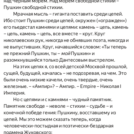
над Черным морем. Над морем свободной стихии –
Пушкин свободной стихии.
Мрачная мысль – гиганта поставить среди цепей.
Ибо стоит Пушкин среди цепей, окружен («огражден»)
его пьедестал камнями и цепями: камень – цепь, камень
– цепь, камень – цепь, все вместе – круг. Круг
николаевских рук, никогда не обнявших поэта, никогда и
не выпустивших. Круг, начавшийся словом: «Ты теперь
не прежний Пушкин, ты –
мой
Пушкин» и
разомкнувшийся только Дантесовым выстрелом.
На этих цепях я, со всей детской Москвой прошлой,
сущей, будущей, качалась – не подозревая, на чем. Это
были очень низкие качели, очень твердые, очень
железные. – «Ампир»? – Ампир. – Empire – Николая I
Империя.
Но с цепями и с камнями – чудный памятник.
Памятник свободе – неволе – стихии – судьбе – и
конечной победе гения: Пушкину, восставшему из
цепей. Мы это можем сказать теперь, когда
человечески-постыдная и поэтически-бездарная
подмена Жуковского: