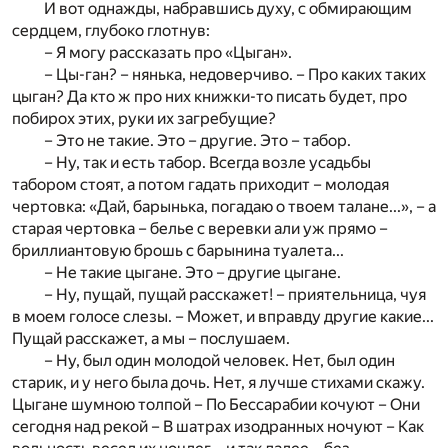
И вот однажды, набравшись духу, с обмирающим
сердцем, глубоко глотнув:
– Я могу рассказать про «Цыган».
– Цы-ган? – нянька, недоверчиво. – Про каких таких
цыган? Да кто ж про них книжки-то писать будет, про
побирох этих, руки их загребущие?
– Это не такие. Это – другие. Это – табор.
– Ну, так и есть табор. Всегда возле усадьбы
табором стоят, а потом гадать приходит – молодая
чертовка: «Дай, барынька, погадаю о твоем талане...», – а
старая чертовка – белье с веревки али уж прямо –
бриллиантовую брошь с барынина туалета...
– Не такие цыгане. Это – другие цыгане.
– Ну, пущай, пущай расскажет! – приятельница, чуя
в моем голосе слезы. – Может, и вправду другие какие...
Пущай расскажет, а мы – послушаем.
– Ну, был один молодой человек. Нет, был один
старик, и у него была дочь. Нет, я лучше стихами скажу.
Цыгане шумною толпой – По Бессарабии кочуют – Они
сегодня над рекой – В шатрах изодранных ночуют – Как