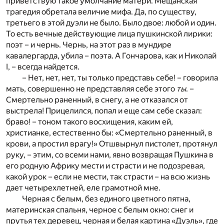
приветствую такое умолчание матери. Мещанская
трагедия обретала величие мифа. Да, по существу,
третьего в этой дуэли не было. Было двое: любой и один.
То есть вечные действующие лица пушкинской лирики:
поэт – и чернь. Чернь, на этот раз в мундире
кавалергарда, убила – поэта. А Гончарова, как и Николай
I, – всегда найдется.
– Нет, нет, нет, ты только представь себе! – говорила
мать, совершенно не представляя себе этого
ты
. –
Смертельно раненный, в снегу, а не отказался от
выстрела! Прицелился, попал и еще сам себе сказал:
браво! – тоном такого восхищения, каким ей,
христианке, естественно бы: «Смертельно раненный, в
крови, а простил врагу!» Отшвырнул пистолет, протянул
руку, – этим, со всеми нами, явно возвращая Пушкина в
его родную Африку мести и страсти и не подозревая,
какой урок – если не мести, так страсти – на всю жизнь
дает четырехлетней, еле грамотной мне.
Черная с белым, без единого цветного пятна,
материнская спальня, черное с белым окно: снег и
прутья тех деревец, черная и белая картина «Дуэль», где