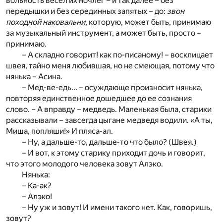
вольность весел их ночлег – и так далее – без
передышки и без серединных запятых – до:
звон
походной наковальни
, которую, может быть, принимаю
за музыкальный инструмент, а может быть, просто –
принимаю.
– А складно говорит! как по-писаному! – восклицает
швея, тайно меня любившая, но не смеющая, потому что
нянька – Асина.
– Мед-ве-едь... – осуждающе произносит нянька,
повторяя единственное дошедшее до ее сознания
слово. – А вправду – медведь. Маленькая была, старики
рассказывали – завсегда цыгане медведя водили. «А ты,
Миша, попляши!» И пляса-ал.
– Ну, а дальше-то, дальше-то что было? (Швея.)
– И вот, к этому старику приходит дочь и говорит,
что этого молодого человека зовут Алэко.
Нянька:
– Ка-ак?
– Алэко!
– Ну уж и зовут! И имени такого нет. Как, говоришь,
зовут?