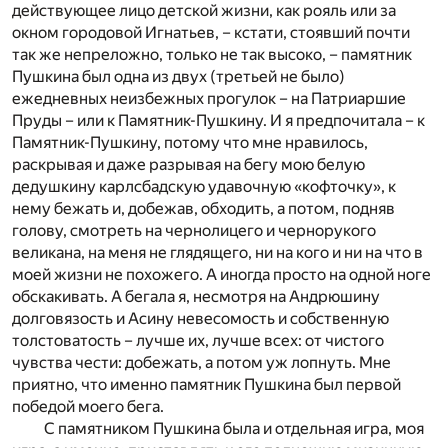
действующее лицо детской жизни, как рояль или за
окном городовой Игнатьев, – кстати, стоявший почти
так же непреложно, только не так высоко, – памятник
Пушкина был одна из двух (третьей не было)
ежедневных неизбежных прогулок – на Патриаршие
Пруды – или к Памятник-Пушкину. И я предпочитала – к
Памятник-Пушкину, потому что мне нравилось,
раскрывая и даже разрывая на бегу мою белую
дедушкину карлсбадскую удавочную «кофточку», к
нему бежать и, добежав, обходить, а потом, подняв
голову, смотреть на чернолицего и чернорукого
великана, на меня не глядящего, ни на кого и ни на что в
моей жизни не похожего. А иногда просто на одной ноге
обскакивать. А бегала я, несмотря на Андрюшину
долговязость и Асину невесомость и собственную
толстоватость – лучше их, лучше всех: от чистого
чувства чести: добежать, а потом уж лопнуть. Мне
приятно, что именно памятник Пушкина был первой
победой моего бега.
С памятником Пушкина была и отдельная игра, моя