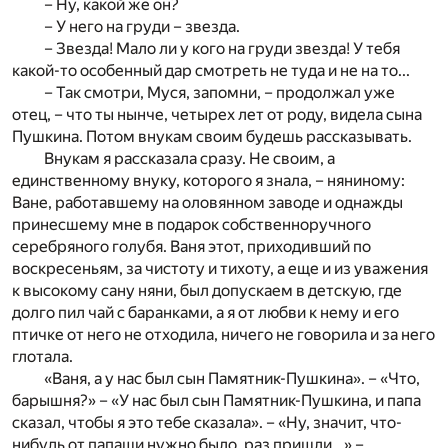
– Ну, какой же он?
– У него на груди – звезда.
– Звезда! Мало ли у кого на груди звезда! У тебя
какой-то особенный дар смотреть не туда и не на то...
– Так смотри, Муся, запомни, – продолжал уже
отец, – что ты нынче, четырех лет от роду, видела сына
Пушкина. Потом внукам своим будешь рассказывать.
Внукам я рассказала сразу. Не своим, а
единственному внуку, которого я знала, – няниному:
Ване, работавшему на оловянном заводе и однажды
принесшему мне в подарок собственноручного
серебряного голубя. Ваня этот, приходивший по
воскресеньям, за чистоту и тихоту, а еще и из уважения
к высокому сану няни, был допускаем в детскую, где
долго пил чай с баранками, а я от любви к нему и его
птичке от него не отходила, ничего не говорила и за него
глотала.
«Ваня, а у нас был сын Памятник-Пушкина». – «Что,
барышня?» – «У нас был сын Памятник-Пушкина, и папа
сказал, чтобы я это тебе сказала». – «Ну, значит, что-
нибудь от папаши нужно было, раз пришли...» –