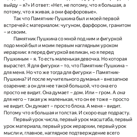
выйду – я?» И ответ: «Нет, не потому, что я большая, а
потому, что я живая, а они фарфоровые».
Так что Памятник-Пушкина был и моей первой
встречей с материалом: чугуном, фарфором, гранитом
– и своим.
Памятник Пушкина со мной под ним и фигуркой
подо мной был и моим первым наглядным уроком
иерархии: я перед фигуркой великан, но я перед
Пушкиным – я. То есть маленькая девочка. Но которая
вырастет. Я для фигурки – то, что Памятник-Пушкина –
для меня. Но что же тогда для фигурки – Памятник-
Пушкина? И после мучительного думанья – внезапное
озарение: а он для нее такой большой, что она его
просто не видит. Она думает – дом. Или – гром. А
она
для него – такая уж маленькая, что он ее тоже – просто
не видит. Он думает – просто блоха. А меня – видит.
Потому что я большая и толстая. И скоро еще подрасту.
Первый урок числа, первый урок масштаба, первый
урок материала, первый урок иерархии, первый урок
мысли и, главное, наглядное подтверждение всего