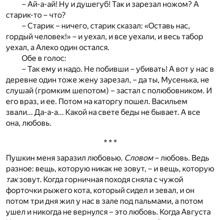
– Ай-а-ай! Ну и душегуб! Так и зарезал ножом? А
старик-то – что?
– Старик – ничего, старик сказал: «Оставь нас,
гордый человек!» – и уехал, и все уехали, и весь табор
уехал, а Алеко один остался.
Обе в голос:
– Так ему и надо. Не побивши – убивать! А вот у нас в
деревне один тоже жену зарезал, – да ты, Мусенька, не
слушай (громким шепотом) – застал с полюбовником. И
его враз, и ее. Потом на каторгу пошел. Васильем
звали... Да-а-а... Какой на свете беды не бывает. А все
она, любовь.
* * *
Пушкин меня заразил любовью.
Словом
– любовь. Ведь
разное: вещь, которую никак не зовут, – и вещь, которую
так
зовут. Когда горничная походя сняла с чужой
форточки рыжего кота, который сидел и зевал, и он
потом три дня жил у нас в зале под пальмами, а потом
ушел и никогда не вернулся – это любовь. Когда Августа