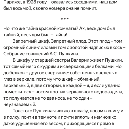
Париже, в 1928 году – оказались соседними, наш дом
был восьмой, своего номера она не помнит.
* * *
Но что же тайна красной комнаты? Ах, весь дом был
тайный, весь дом был – тайна!
Запретный шкаф. Запретный плод. Этот плод – том,
огромный сине-лиловый том с золотой надписью вкось –
Собрание сочинений А.С. Пушкина.
В шкафу у старшей сестры Валерии живет Пушкин,
тот самый негр с кудрями и сверкающими белками. Но
до белков – другое сверкание: собственных зеленых
глаз в зеркале, потому что шкаф – обманный,
зеркальный, в две створки, в каждой – я, а если удачно
поместиться – носом против зеркального водораздела,
то получается не то два носа, не то один –
неузнаваемый.
Толстого Пушкина я читаю в шкафу, носом в книгу и
в полку, почти в темноте и почти вплоть и немножко
даже удушенная его весом, приходящимся прямо в