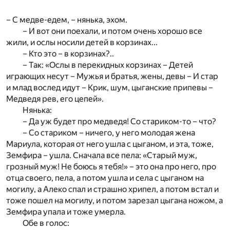
– С медве-едем, – нянька, эхом.
– И вот они поехали, и потом очень хорошо все
жили, и ослы носили детей в корзинах...
– Кто это – в корзинах?..
– Так: «Ослы в перекидных корзинах – Детей
играющих несут – Мужья и братья, жены, девы – И стар
и млад вослед идут – Крик, шум, цыганские припевы –
Медведя рев, его цепей».
Нянька:
– Да уж будет про медведя! Со стариком-то – что?
– Со стариком – ничего, у него молодая жена
Мариула, которая от него ушла с цыганом, и эта, тоже,
Земфира – ушла. Сначала все пела: «Старый муж,
грозный муж! Не боюсь я тебя!» – это она про него, про
отца своего, пела, а потом ушла и села с цыганом на
могилу, а Алеко спал и страшно хрипел, а потом встал и
тоже пошел на могилу, и потом зарезал цыгана ножом, а
Земфира упала и тоже умерла.
Обе в голос: