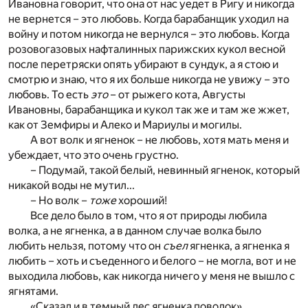
Ивановна говорит, что она от нас уедет в Ригу и никогда
не вернется – это любовь. Когда барабанщик уходил на
войну и потом никогда не вернулся – это любовь. Когда
розовогазовых нафталинных парижских кукол весной
после перетряски опять убирают в сундук, а я стою и
смотрю и знаю, что я их больше никогда не увижу – это
любовь. То есть
это
– от рыжего кота, Августы
Ивановны, барабанщика и кукол так же и там же жжет,
как от Земфиры и Алеко и Мариулы и могилы.
А вот волк и ягненок – не любовь, хотя мать меня и
убеждает, что это очень грустно.
– Подумай, такой белый, невинный ягненок, который
никакой воды не мутил...
– Но волк –
тоже
хороший!
Все дело было в том, что я от природы любила
волка, а не ягненка, а в данном случае волка было
любить нельзя, потому что он
съел
ягненка, а ягненка я
любить – хоть и съеденного и белого – не могла, вот и не
выходила любовь, как никогда ничего у меня не вышло с
ягнятами.
«Сказал и в темный лес ягненка поволок».