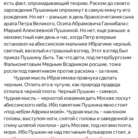
есть
факт
, опрокидывающий теорию. Расизм до своего
зарождения Пушкиным опрокинут в самую минуту его
рождения. Но нет – раньше: в день бракосочетания сына
арапа Петра Великого, Осипа Абрамовича Ганнибала с
Марьей Алексеевной Пушкиной. Но нет, еще раньше: в
неизвестный нам день и час, когда Петр впервые
остановил на абиссинском мальчике Ибрагиме черный,
светлый, веселый и страшный взгляд. Этот взгляд был
приказ Пушкину
быть
. Так что дети, под петербургским
Фальконетовым Медным Всадником росшие, тоже
росли под памятником против расизма – за гения.
Чудная мысль Ибрагимова правнука сделать
черным. Отлить его в чугуне, как природа прадеда
отлила в черной плоти. Черный Пушкин – символ.
Чудная мысль – чернотой изваяния дать Москве лоскут
абиссинского неба. Ибо памятник Пушкина явно стоит
«под небом Африки моей». Чудная мысль – наклоном
головы, выступом ноги, снятой с головы и заведенной за
спину шляпой
поклона
– дать Москве, под ногами поэта,
море. Ибо Пушкин не над песчаным бульваром стоит, а