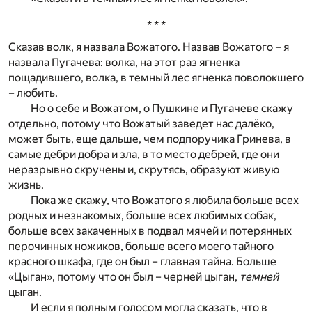
* * *
Сказав волк, я назвала Вожатого. Назвав Вожатого – я
назвала Пугачева: волка, на этот раз ягненка
пощадившего, волка, в темный лес ягненка поволокшего
– любить.
Но о себе и Вожатом, о Пушкине и Пугачеве скажу
отдельно, потому что Вожатый заведет нас далёко,
может быть, еще дальше, чем подпоручика Гринева, в
самые дебри добра и зла, в то место дебрей, где они
неразрывно скручены и, скрутясь, образуют живую
жизнь.
Пока же скажу, что Вожатого я любила больше всех
родных и незнакомых, больше всех любимых собак,
больше всех закаченных в подвал мячей и потерянных
перочинных ножиков, больше всего моего тайного
красного шкафа, где он был – главная тайна. Больше
«Цыган», потому что он был – черней цыган,
темней
цыган.
И если я полным голосом могла сказать, что в