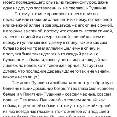
моего последующего опыта: из тысячи фигурок, даже
одна на другую поставленных, не сделаешь Пушкина.
...Потому что мне нравилось от него вниз по
песчаной или снежной аллее идти и к нему, по песчаной
или снежной аллее, возвращаться, – к его спине с рукой,
к его руке за спиной, потому что стоял он всегда спиной,
от
него – спиной и
к нему
– спиной, спиной ко всем и
всему, и гуляли мы всегда ему в спину, так же как сам
бульвар всеми тремя аллеями шел ему в спину, и
прогулка была такая долгая, что каждый раз мы с
бульваром забывали, какое у него лицо, и каждый раз
лицо было новое, хотя такое же черное. (С грустью
думаю, что последние деревья
до
него так и не узнали,
какое у него лицо.)
Памятник Пушкина я любила за черноту – обратную
белизне наших домашних богов. У тех глаза были совсем
белые, а у Памятник-Пушкина – совсем черные, совсем
полные. Памятник-Пушкина был совсем черный, как
собака, еще черней собаки, потому что у самой черной
из них всегда над глазами что-то желтое или под шеей