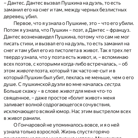
– Дантес. Дантес вызвал Пушкина на дуэль, то есть
заманил его на снег и там, между черных безлистных
деревец, убил.
Первое, что я узнала о Пушкине, это – что его убили.
Потом я узнала, что Пушкин – поэт, а Дантес – француз.
Дантес возненавидел Пушкина, потому что сам не мог
писать стихи, и вызвал его на дуэль, то есть заманил на
снег и там убил его из пистолета в живот. Так я трех лет
твердо узнала, что у поэта есть живот, и, – вспоминаю
всех поэтов, с которыми когда-либо встречалась, – об
этом
животе
поэта, который так часто не-сыт и в
который Пушкин был убит, пеклась не меньше, чем о его
душе. С пушкинской дуэли во мне началась
сестра
.
Больше скажу – в слове
живот
для меня что-то
священное, – даже простое «болит живот» меня
заливает волной содрогающегося сочувствия,
исключающего всякий юмор. Нас этим выстрелом всех
в живот ранили.
О Гончаровой не упоминалось вовсе, и я о ней
узнала только взрослой. Жизнь спустя горячо