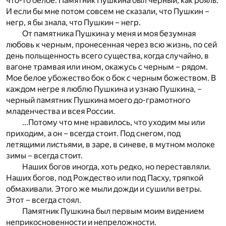
что-то белое. Памятник Пушкина был черный, как рояль.
И если бы мне потом совсем не сказали, что Пушкин –
негр, я бы знала, что Пушкин – негр.
От памятника Пушкина у меня и моя безумная
любовь к черным, пронесенная через всю жизнь, по сей
день польщенность всего существа, когда случайно, в
вагоне трамвая или ином, окажусь с черным – рядом.
Мое белое убожество бок о бок с черным божеством. В
каждом негре я люблю Пушкина и узнаю Пушкина, –
черный памятник Пушкина моего до-грамотного
младенчества и всея России.
...Потому что мне нравилось, что уходим мы или
приходим, а он – всегда стоит. Под снегом, под
летящими листьями, в заре, в синеве, в мутном молоке
зимы – всегда стоит.
Наших богов иногда, хоть редко, но переставляли.
Наших богов, под Рождество или под Пасху, тряпкой
обмахивали. Этого же мыли дожди и сушили ветры.
Этот – всегда стоял.
Памятник Пушкина был первым моим видением
неприкосновенности и непреложности.