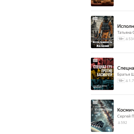
Исполн
Татьяна 
53
18
+
Спецна
Братья 
1.7
18
+
Космич
Сергей 
592