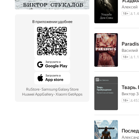
Усадьб
Алексей 
1.4
18
+
В приложении удобнее
Paradi
Василий
1.1
18
+
Тварь.
RuStore
·
Samsung Galaxy Store
Виктор З
Huawei AppGallery
·
Xiaomi GetApps
45
18
+
Послед
Алексан