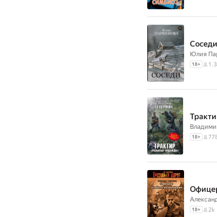
Сосед
Юлия Па
1.3
18
+
Тракти
Владими
77
18
+
Офицер
Алексан
2k
18
+