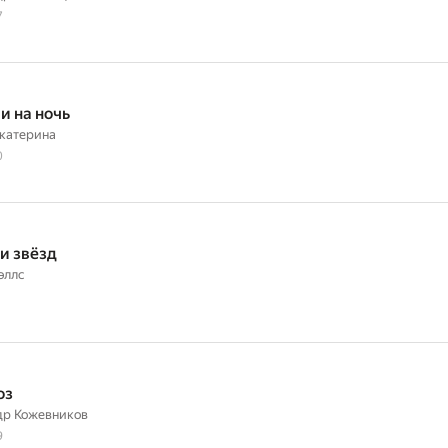
7
и на ночь
катерина
0
и звёзд
эллс
оз
др Кожевников
9