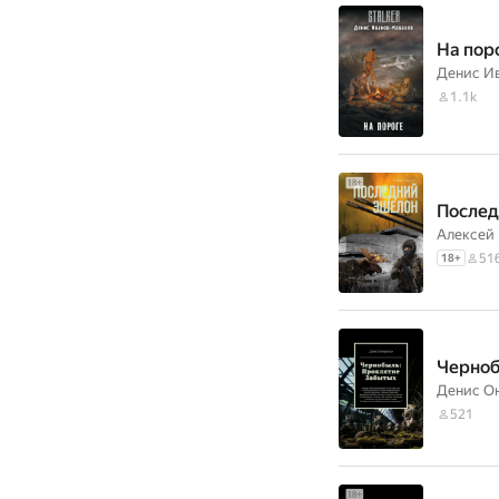
На пор
Денис И
1.1k
Послед
Алексей 
51
18
+
Черноб
Денис О
521