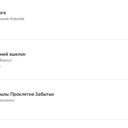
оге
ванов-Ковалёв
ний эшелон
Беркут
6
ыль: Проклятие Забытых
нищенко