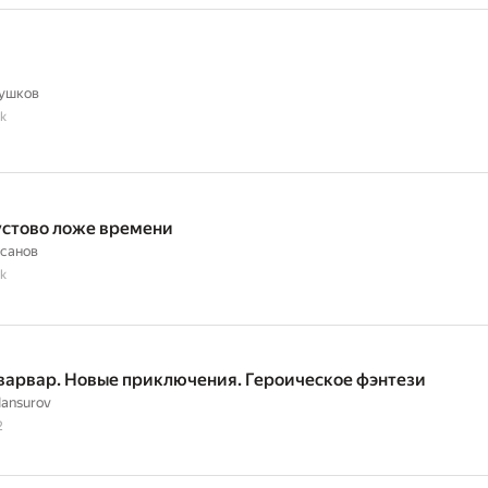
лушков
k
стово ложе времени
санов
k
варвар. Новые приключения. Героическое фэнтези
ansurov
2