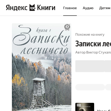
Главное
Аудио
Детям
Похожие на книгу
Записки ле
Автор
Виктор Стукал