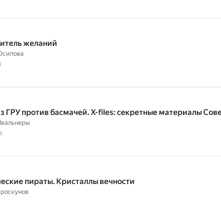
итель желаний
Осипова
4
з ГРУ против басмачей. X-files: секретные материалы Сов
Швальнеры
k
еские пираты. Кристаллы вечности
Проскунов