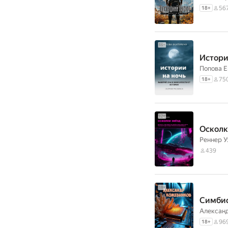
56
18
+
Истори
Попова Е
75
18
+
Осколк
Реннер У
439
Симби
Алексан
96
18
+