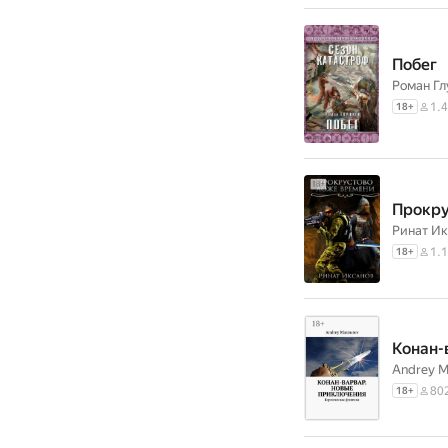
Побег
Роман Г
1.4
18
+
Прокру
Ринат Ик
1.1
18
+
Конан-
Andrey M
80
18
+