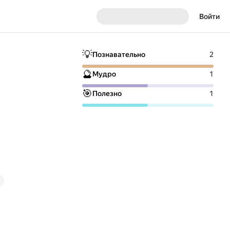
Войти
💡
Познавательно
2
🔮
Мудро
1
🎯
Полезно
1