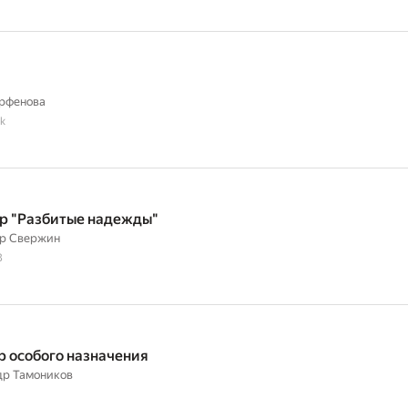
и
рфенова
k
р "Разбитые надежды"
р Свержин
8
 особого назначения
др Тамоников