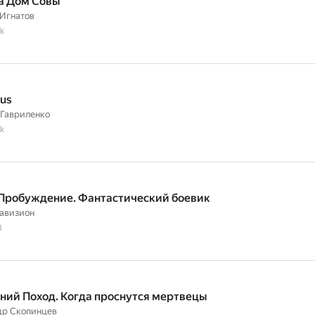
а Дом Совы
Игнатов
k
sus
 Гавриленко
k
 Пробуждение. Фантастический боевик
авизион
3
ний Поход. Когда проснутся мертвецы
др Скопинцев