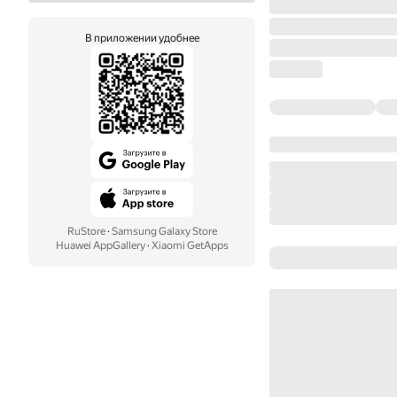
В приложении удобнее
RuStore
·
Samsung Galaxy Store
Huawei AppGallery
·
Xiaomi GetApps