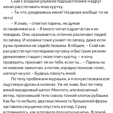
Скай с ехидной улыбкой подошел ближе и вдруг
начал расстегивать мою куртку.
– Ты что, раздеваешь меня? На дворе вообще-то не
лето!
– Я знаю, – ответил парень, не думая
останавливаться. – Я много читал о драггастах и их
повадках. Они, оказывается, отлично различают людей
по запаху. И хозяина тоже узнают по запаху, даже если
руны привязки не задействованы. В общем, – Скай как
раз расстегнул последнюю пуговку и быстрым резким
движением стащил с моих плеч куртку, – я хочу
проверить, признает ли он тебя, если ты… – Парень на
мгновение замолчал, а потом, изрядно понизив голос,
шепнул на ухо: – Будешь пахнуть мной.
По телу пробежали мурашки, и я почувствовала еле
ощутимую дрожь в коленях. Уж не знаю, был ли тому
виной вкрадчивый шепот Монтего, или внезапный
ветер, пронзивший тело сквозь тонкий хлопок рубашки.
Как бы то ни было, двусмысленность брошенной фразы
заставила смущенно опустить взгляд. Сразу
вспомнилось, как я провела прошедшую ночь. В одной