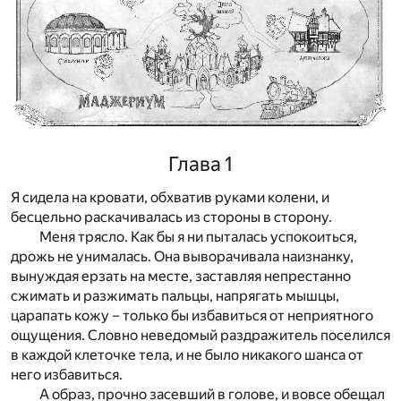
Глава 1
Я сидела на кровати, обхватив руками колени, и
бесцельно раскачивалась из стороны в сторону.
Меня трясло. Как бы я ни пыталась успокоиться,
дрожь не унималась. Она выворачивала наизнанку,
вынуждая ерзать на месте, заставляя непрестанно
сжимать и разжимать пальцы, напрягать мышцы,
царапать кожу – только бы избавиться от неприятного
ощущения. Словно неведомый раздражитель поселился
в каждой клеточке тела, и не было никакого шанса от
него избавиться.
А образ, прочно засевший в голове, и вовсе обещал