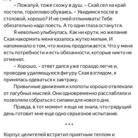
– Пожалуй, тоже схожу в душ. – Скай сел на край
постели, торопливо обуваясь. – Увидимся после в
столовой, хорошо? И не смей отлынивать! Тебе
обязательно надо поесть. А то одни глаза останутся.
Я невольно улыбнулась. Как ни крути, но желание
Ская накормить меня казалось жутко милым. И
напоминало о том, что жизнь продолжается. Что у меня
есть потребности и есть обязанности, которые никто не
отменял.
– Хорошо, – ответ дался уже гораздо легче и,
проводив удаляющуюся фигуру Ская взглядом, я
принялась одеваться к завтраку.
Привычные движения и хлопоты хорошо отвлекали
от пагубных мыслей. Они одновременно расслабляли и
позволяли собраться с силами для нового дня.
Правда, в тот момент я еще не знала, что грядущий
день готовит мне еще одно серьезное испытание.
* * *
Корпус целителей встретил приятным теплом и