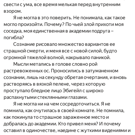
свести с ума, все время мелькая перед внутренним
взором.
Я не могла в это поверить. Не понимала, как такое
могло произойти. Почему? По чьей злой прихоти моя
соседка, моя единственная в академии подруга –
погибла?
Сознание рисовало множество вариантов ее
страшной смерти, и меня все с новой силой, будто
огромной тяжелой волной, накрывало паникой.
Мысли метались в голове словно рой
растревоженных ос. Проносились в затуманенном
сознании, лишь на секунду обретая очертания, и вновь
растворяясь в вязкой пелене, через которую
проступало бледное лицо Эбигейл с широко
распахнутыми стеклянными глазами.
Я не могла ни на чем сосредоточиться. Я не
помнила, как очутилась в своей комнате. Не помнила,
как покинула то страшное зараженное место и
добралась до академии. Кто привел меня? И почему
оставил в одиночестве, наедине с жуткими видениями и