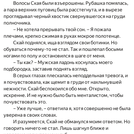
Волосы Ская были взъерошены. Рубашка помялась,
а пара верхних пуговиц была расстегнута, и в вырезе
проглядывал черный хвостик свернувшегося на груди
полночника.
– Не хотела прерывать твой сон. – Я пожала
плечами, крепко сжимая в руках мокрое полотенце.
Скай поднялся, ища взглядом свои ботинки. Но
обуваться почему-то не стал. Так и пошлепал босыми
ногами по полу и остановился в шаге от меня.
– Ты как? – Мужская ладонь коснулась моего
подбородка, заставив поднять взгляд.
В серых глазах плескалась неподдельная тревога, и
я почувствовала, как щемит в груди от нахлынувшей
нежности. Скай беспокоился обо мне. Открыто,
искренне. И не нужно было быть менталистом, чтобы
почувствовать это.
– Уже лучше, – ответила я, хотя совершенно не была
уверена в своих словах.
И разумеется, Скай не обманулся моим ответом. Но
говорить ничего не стал. Лишь шагнул ближе и