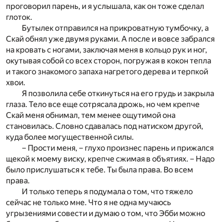
проговорил парень, и я услышала, как он тоже сделал
глоток.
Бутылек отправился на прикроватную тумбочку, а
Скай обнял уже двумя руками. А после и вовсе забрался
на кровать с ногами, заключая меня в кольцо рук и ног,
окутывая собой со всех сторон, погружая в кокон тепла
и такого знакомого запаха нагретого дерева и терпкой
хвои.
Я позволила себе откинуться на его грудь и закрыла
глаза. Тело все еще сотрясала дрожь, но чем крепче
Скай меня обнимал, тем менее ощутимой она
становилась. Словно сдавалась под натиском другой,
куда более могущественной силы.
– Прости меня, – глухо произнес парень и прижался
щекой к моему виску, крепче сжимая в объятиях. – Надо
было прислушаться к тебе. Ты была права. Во всем
права.
И только теперь я подумала о том, что тяжело
сейчас не только мне. Что я не одна мучаюсь
угрызениями совести и думаю о том, что Эбби можно