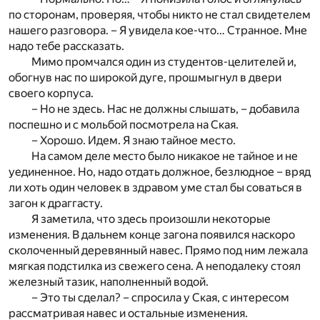
по сторонам, проверяя, чтобы никто не стал свидетелем
нашего разговора. – Я увидела кое-что… Странное. Мне
надо тебе рассказать.
Мимо промчался один из студентов-целителей и,
обогнув нас по широкой дуге, прошмыгнул в двери
своего корпуса.
– Но не здесь. Нас не должны слышать, – добавила
поспешно и с мольбой посмотрела на Ская.
– Хорошо. Идем. Я знаю тайное место.
На самом деле место было никакое не тайное и не
уединенное. Но, надо отдать должное, безлюдное – вряд
ли хоть один человек в здравом уме стал бы соваться в
загон к драггасту.
Я заметила, что здесь произошли некоторые
изменения. В дальнем конце загона появился наскоро
сколоченный деревянный навес. Прямо под ним лежала
мягкая подстилка из свежего сена. А неподалеку стоял
железный тазик, наполненный водой.
– Это ты сделал? – спросила у Ская, с интересом
рассматривая навес и остальные изменения.