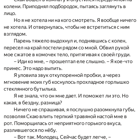
колени. Приподнял подбородок, пытаясь заглянуть в
лицо.
Но я не хотела ни на кого смотреть. Я вообще ничего
не хотела. И отвернулась, чтобы не встретиться с ним
взглядом.
Парень тяжело выдохнул и, поднявшись с колен,
пересел на край постели рядом со мной. Обвил рукой
мое сжатое в комочек тело, притягивая к своей груди.
– Иди ко мне, – прошептал еле слышно. – Я кое-что
принес. Это надо выпить.
Я уловила звук откупоренной пробки, а через
мгновение моих губ коснулось прохладное горлышко
стеклянного бутылька.
Я не знала, что он мне дает. И поможет ли это. Но
какая, в бездну, разница?
Ничего не спрашивая, я послушно разомкнула губы,
позволяя Скаю влить терпкий травяной настой мне в
рот. Поморщилась от неприятного горького вкуса,
разлившегося по нёбу.
– Вот так. Молодец. Сейчас будет легче, –