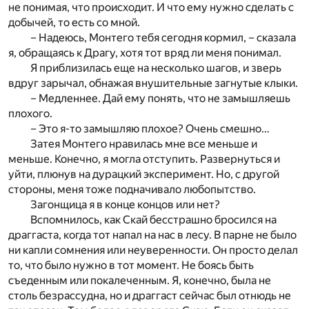
не понимая, что происходит. И что ему нужно сделать с
добычей, то есть со мной.
– Надеюсь, Монтего тебя сегодня кормил, – сказала
я, обращаясь к Драгу, хотя тот вряд ли меня понимал.
Я приблизилась еще на несколько шагов, и зверь
вдруг зарычал, обнажая внушительные загнутые клыки.
– Медленнее. Дай ему понять, что не замышляешь
плохого.
– Это я-то замышляю плохое? Очень смешно…
Затея Монтего нравилась мне все меньше и
меньше. Конечно, я могла отступить. Развернуться и
уйти, плюнув на дурацкий эксперимент. Но, с другой
стороны, меня тоже подначивало любопытство.
Загонщица я в конце концов или нет?
Вспомнилось, как Скай бесстрашно бросился на
драггаста, когда тот напал на нас в лесу. В парне не было
ни капли сомнения или неуверенности. Он просто делал
то, что было нужно в тот момент. Не боясь быть
съеденным или покалеченным. Я, конечно, была не
столь безрассудна, но и драггаст сейчас был отнюдь не