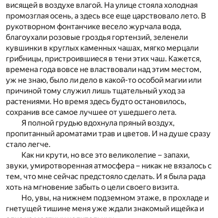
висящей в воздухе влагой. На улице стояла холодная
промозглая осень, а здесь все еще царствовало лето. В
рукотворном фонтанчике весело журчала вода,
благоухали розовые гроздья гортензий, зеленели
кувшинки в круглых каменных чашах, мягко мерцали
грибницы, пристроившиеся в тени этих чаш. Кажется,
времена года вовсе не властвовали над этим местом,
уж не знаю, было ли дело в какой-то особой магии или
причиной тому служил лишь тщательный уход за
растениями. Но время здесь будто остановилось,
сохранив все самое лучшее от ушедшего лета.
Я полной грудью вдохнула пряный воздух,
пропитанный ароматами трав и цветов. И на душе сразу
стало легче.
Как ни крути, но все это великолепие – запахи,
звуки, умиротворенная атмосфера – никак не вязалось с
тем, что мне сейчас предстояло сделать. И я была рада
хоть на мгновение забыть о цели своего визита.
Но, увы, на нижнем подземном этаже, в прохладе и
гнетущей тишине меня уже ждали знакомый ищейка и