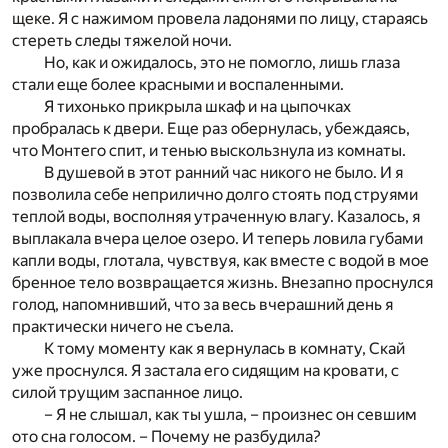
щеке. Я с нажимом провела ладонями по лицу, стараясь
стереть следы тяжелой ночи.
Но, как и ожидалось, это не помогло, лишь глаза
стали еще более красными и воспаленными.
Я тихонько прикрыла шкаф и на цыпочках
пробралась к двери. Еще раз обернулась, убеждаясь,
что Монтего спит, и тенью выскользнула из комнаты.
В душевой в этот ранний час никого не было. И я
позволила себе неприлично долго стоять под струями
теплой воды, восполняя утраченную влагу. Казалось, я
выплакала вчера целое озеро. И теперь ловила губами
капли воды, глотала, чувствуя, как вместе с водой в мое
бренное тело возвращается жизнь. Внезапно проснулся
голод, напомнивший, что за весь вчерашний день я
практически ничего не съела.
К тому моменту как я вернулась в комнату, Скай
уже проснулся. Я застала его сидящим на кровати, с
силой трущим заспанное лицо.
– Я не слышал, как ты ушла, – произнес он севшим
ото сна голосом. – Почему не разбудила?