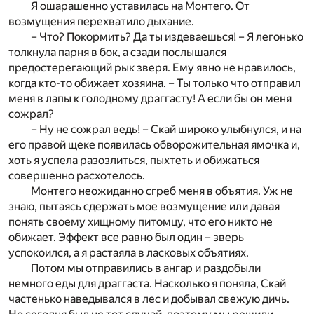
Я ошарашенно уставилась на Монтего. От
возмущения перехватило дыхание.
– Что? Покормить? Да ты издеваешься! – Я легонько
толкнула парня в бок, а сзади послышался
предостерегающий рык зверя. Ему явно не нравилось,
когда кто-то обижает хозяина. – Ты только что отправил
меня в лапы к голодному драггасту! А если бы он меня
сожрал?
– Ну не сожрал ведь! – Скай широко улыбнулся, и на
его правой щеке появилась обворожительная ямочка и,
хоть я успела разозлиться, пыхтеть и обижаться
совершенно расхотелось.
Монтего неожиданно сгреб меня в объятия. Уж не
знаю, пытаясь сдержать мое возмущение или давая
понять своему хищному питомцу, что его никто не
обижает. Эффект все равно был один – зверь
успокоился, а я растаяла в ласковых объятиях.
Потом мы отправились в ангар и раздобыли
немного еды для драггаста. Насколько я поняла, Скай
частенько наведывался в лес и добывал свежую дичь.