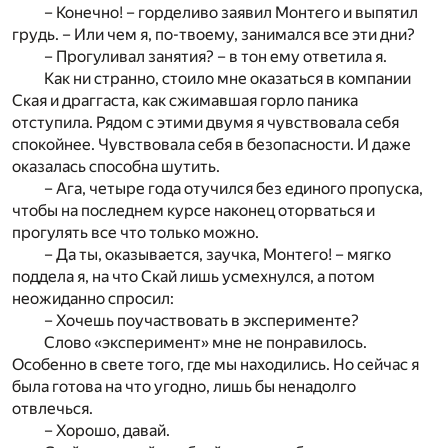
– Конечно! – горделиво заявил Монтего и выпятил
грудь. – Или чем я, по-твоему, занимался все эти дни?
– Прогуливал занятия? – в тон ему ответила я.
Как ни странно, стоило мне оказаться в компании
Ская и драггаста, как сжимавшая горло паника
отступила. Рядом с этими двумя я чувствовала себя
спокойнее. Чувствовала себя в безопасности. И даже
оказалась способна шутить.
– Ага, четыре года отучился без единого пропуска,
чтобы на последнем курсе наконец оторваться и
прогулять все что только можно.
– Да ты, оказывается, заучка, Монтего! – мягко
поддела я, на что Скай лишь усмехнулся, а потом
неожиданно спросил:
– Хочешь поучаствовать в эксперименте?
Слово «эксперимент» мне не понравилось.
Особенно в свете того, где мы находились. Но сейчас я
была готова на что угодно, лишь бы ненадолго
отвлечься.
– Хорошо, давай.