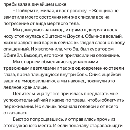
пребывала в дичайшем шоке.
– Пойдемте, милая, я вас провожу. – Женщина не
заметила моего состояния или же списала все на
потрясение от вида мертвого тела.
Мы двинулись на выход, и прямо в дверях я нос к
носу столкнулась с Эштоном Доусли. Обычно веселый,
жизнерадостный парень сейчас выглядел словно в воду
опущенный. И я вспомнила, что Эш был куратором
Эбигейл. Выходит, его тоже пригласили на опознание.
Мы с парнем обменялись одинаковыми
тревожными взглядами и так же одновременно отвели
глаза, пряча плещущуюся внутри боль. Они с ищейкой
зашли в «морозильник», а мы наконец покинули это
ледяное хранилище.
Целительница тут же принялась предлагать мне
успокоительный чай и какие-то травы, чтобы облегчить
переживания. Но я лишь покачала головой и от всего
отказалась.
Быстро попрощавшись, я отправилась прочь из
этого ужасного места. И если поначалу старалась идти