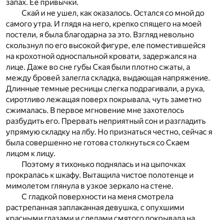
запах. Ее привычки.
Скай и не ушел, как оказалось. Остался со мной до
самого утра. И глядя на него, крепко спящего на моей
постели, я была благодарна за это. Взгляд невольно
скользнул по его высокой фигуре, еле поместившейся
на крохотной односпальной кровати, задержался на
лице. Даже во сне губы Ская были плотно сжаты, а
между бровей залегла складка, выдающая напряжение.
Длинные темные ресницы слегка подрагивали, а рука,
сиротливо лежащая поверх покрывала, чуть заметно
сжималась. В первое мгновение мне захотелось
разбудить его. Прервать неприятный сон и разгладить
упрямую складку на лбу. Но признаться честно, сейчас я
была совершенно не готова столкнуться со Скаем
лицом к лицу.
Поэтому я тихонько поднялась и на цыпочках
прокралась к шкафу. Вытащила чистое полотенце и
мимолетом глянула в узкое зеркало на стене.
С гладкой поверхности на меня смотрела
растрепанная заплаканная девушка, с опухшими
красными глазами и следами смятого покрывала на