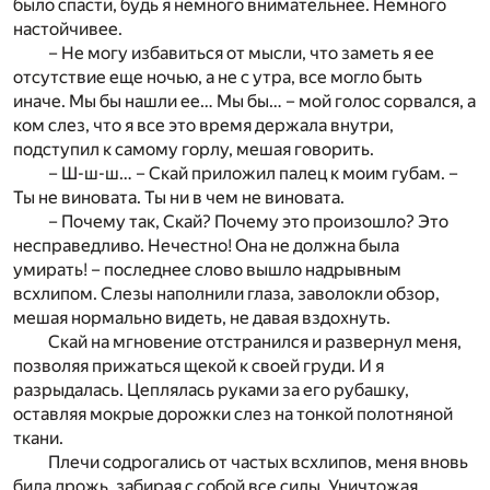
было спасти, будь я немного внимательнее. Немного
настойчивее.
– Не могу избавиться от мысли, что заметь я ее
отсутствие еще ночью, а не с утра, все могло быть
иначе. Мы бы нашли ее… Мы бы… – мой голос сорвался, а
ком слез, что я все это время держала внутри,
подступил к самому горлу, мешая говорить.
– Ш-ш-ш… – Скай приложил палец к моим губам. –
Ты не виновата. Ты ни в чем не виновата.
– Почему так, Скай? Почему это произошло? Это
несправедливо. Нечестно! Она не должна была
умирать! – последнее слово вышло надрывным
всхлипом. Слезы наполнили глаза, заволокли обзор,
мешая нормально видеть, не давая вздохнуть.
Скай на мгновение отстранился и развернул меня,
позволяя прижаться щекой к своей груди. И я
разрыдалась. Цеплялась руками за его рубашку,
оставляя мокрые дорожки слез на тонкой полотняной
ткани.
Плечи содрогались от частых всхлипов, меня вновь
била дрожь, забирая с собой все силы. Уничтожая