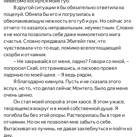
невесомо коснулся моих губ.
В другой ситуации я бы обязательно ответила на
поцелуй. Обняла бы его и погрузилась в
обволакивающую нежность его губ и рук. Но сейчас это
отчего-то казалось неправильным, неуместным. Словно
я не могла позволить себе даже мимолетного мига
счастья. Словно предавала Эбигейл тем, что
чувствовала что-то еще, помимо всепоглощающей
скорби и отчаяния.
– Не закрывайся от меня, ладно? Говори со мной, –
попросил Скай, отстранившись, и ласково провел
ладонью по моей щеке. – Я ведь рядом.
Я благодарно кивнула. Пусть и не сказала этого
вслух, но то, что делал сейчас Монтего, было для меня
очень ценно.
Он стал моей опорой в этом хаосе. В этом ужасе,
творящемся вокруг и в моей собственной душе. Я
погибла бы без этой опоры. Растворилась бы в горе и
отчаянии. Но он не позволял мне забыть о себе.
Вытаскивал из пучины, не давая захлебнуться и пойти ко
дну.