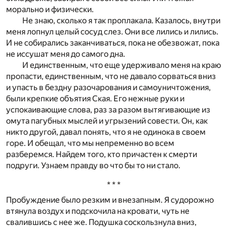
морально и физически.
Не знаю, сколько я так проплакала. Казалось, внутри
меня лопнул целый сосуд слез. Они все лились и лились.
И не собирались заканчиваться, пока не обезвожат, пока
не иссушат меня до самого дна.
И единственным, что еще удерживало меня на краю
пропасти, единственным, что не давало сорваться вниз
и упасть в бездну разочарования и самоуничтожения,
были крепкие объятия Ская. Его нежные руки и
успокаивающие слова, раз за разом вытягивающие из
омута пагубных мыслей и угрызений совести. Он, как
никто другой, давал понять, что я не одинока в своем
горе. И обещал, что мы непременно во всем
разберемся. Найдем того, кто причастен к смерти
подруги. Узнаем правду во что бы то ни стало.
* * *
Пробуждение было резким и внезапным. Я судорожно
втянула воздух и подскочила на кровати, чуть не
свалившись с нее же. Подушка соскользнула вниз,