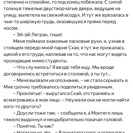
степенно и спокойно, то под конец побежала. С силой
толкнув тяжелые двустворчатые двери, ведущие на
улицу, вылетела на свежий воздух. И тут же врезалась в
чью-то широкую грудь, оказавшуюся прямо перед
носом.
– Эй-эй! Легран, тише!
Меня поймали знакомые ласковые руки, и, узнав в
стоящем передо мной парне Ская, я тут же прижалась
щекой к его груди, наплевав на то, что нас могут видеть
проходящие мимо студенты.
– Что случилось? Я везде тебя ищу. Мы вроде
договорились встретиться в столовой, а ты тут…
– Меня вызвали на опознание, – не стала скрывать я.
Мне срочно требовалось поделиться увиденным.
– Проклятье! – выругался Скай, отстраняясь и
всматриваясь в мое лицо. – Неужели они не могли найти
кого-то другого?
– Доусли тоже там, – сообщила я, а Монтего лишь
тяжело выдохнул и неодобрительно покачал головой.
– Понятно. Ты как?
– Нормально. Но… – Я понизила голос и оглянулась