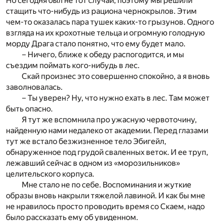
Но сегодня был не тот случай, поэтому мы решили
стащить что-нибудь из рациона чернокрылов. Этим
чем-то оказалась пара тушек каких-то грызунов. Одного
взгляда на их крохотные тельца и огромную голодную
морду Драга стало понятно, что ему будет мало.
– Ничего, ближе к обеду распогодится, и мы
съездим поймать кого-нибудь в лес.
Скай произнес это совершенно спокойно, а я вновь
заволновалась.
– Ты уверен? Ну, что нужно ехать в лес. Там может
быть опасно.
Я тут же вспомнила про ужасную червоточину,
найденную нами недалеко от академии. Перед глазами
тут же встало безжизненное тело Эбигейл,
обнаруженное под грудой сваленных веток. И ее труп,
лежавший сейчас в одном из «морозильников»
целительского корпуса.
Мне стало не по себе. Воспоминания и жуткие
образы вновь накрыли тяжелой лавиной. И как бы мне
не нравилось просто проводить время со Скаем, надо
было рассказать ему об увиденном.