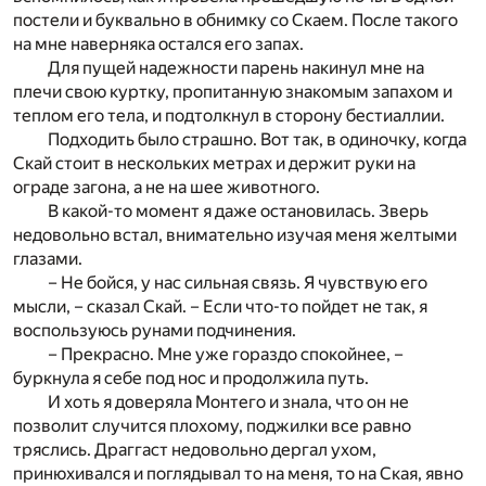
постели и буквально в обнимку со Скаем. После такого
на мне наверняка остался его запах.
Для пущей надежности парень накинул мне на
плечи свою куртку, пропитанную знакомым запахом и
теплом его тела, и подтолкнул в сторону бестиаллии.
Подходить было страшно. Вот так, в одиночку, когда
Скай стоит в нескольких метрах и держит руки на
ограде загона, а не на шее животного.
В какой-то момент я даже остановилась. Зверь
недовольно встал, внимательно изучая меня желтыми
глазами.
– Не бойся, у нас сильная связь. Я чувствую его
мысли, – сказал Скай. – Если что-то пойдет не так, я
воспользуюсь рунами подчинения.
– Прекрасно. Мне уже гораздо спокойнее, –
буркнула я себе под нос и продолжила путь.
И хоть я доверяла Монтего и знала, что он не
позволит случится плохому, поджилки все равно
тряслись. Драггаст недовольно дергал ухом,
принюхивался и поглядывал то на меня, то на Ская, явно