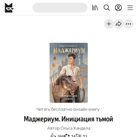
Читать бесплатно онлайн книгу
Маджериум. Инициация тьмой
Автор
Ольга Кандела
👍
💞
🚀
200
74
72