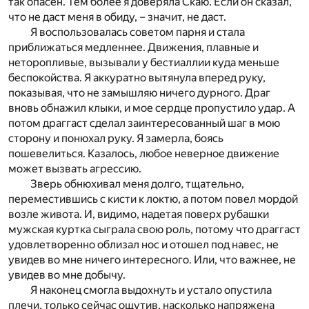
так опасен. Тем более я доверяла Скаю. Если он сказал,
что не даст меня в обиду, – значит, не даст.
Я воспользовалась советом парня и стала
приближаться медленнее. Движения, плавные и
неторопливые, вызывали у бестиаллии куда меньше
беспокойства. Я аккуратно вытянула вперед руку,
показывая, что не замышляю ничего дурного. Драг
вновь обнажил клыки, и мое сердце пропустило удар. А
потом драггаст сделал заинтересованный шаг в мою
сторону и понюхал руку. Я замерла, боясь
пошевелиться. Казалось, любое неверное движение
может вызвать агрессию.
Зверь обнюхивал меня долго, тщательно,
переместившись с кисти к локтю, а потом повел мордой
возле живота. И, видимо, надетая поверх рубашки
мужская куртка сыграла свою роль, потому что драггаст
удовлетворенно облизал нос и отошел под навес, не
увидев во мне ничего интересного. Или, что важнее, не
увидев во мне добычу.
Я наконец смогла выдохнуть и устало опустила
плечи, только сейчас ощутив, насколько напряжена