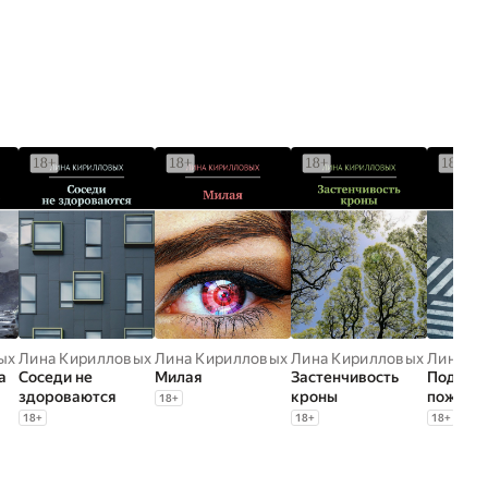
ых
Лина Кирилловых
Лина Кирилловых
Лина Кирилловых
Лина К
а
Соседи не
Милая
Застенчивость
Подвинь
здороваются
кроны
пожалу
18
+
18
+
18
+
18
+