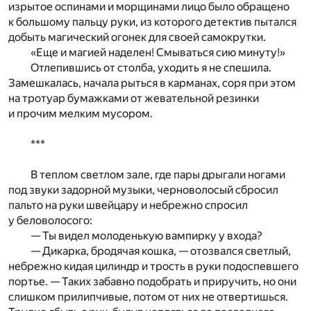
изрытое оспинами и морщинами лицо было обращено
к большому пальцу руки, из которого детектив пытался
добыть магический огонек для своей самокрутки.
«Еще и магией наделен! Смываться сию минуту!»
Отлепившись от столба, уходить я не спешила.
Замешкалась, начала рыться в карманах, соря при этом
на тротуар бумажками от жевательной резинки
и прочим мелким мусором.
***
В теплом светлом зале, где пары дрыгали ногами
под звуки задорной музыки, черноволосый сбросил
пальто на руки швейцару и небрежно спросил
у беловолосого:
— Ты видел молоденькую вампирку у входа?
— Дикарка, бродячая кошка, — отозвался светлый,
небрежно кидая цилиндр и трость в руки подоспевшего
портье. — Таких забавно подобрать и приручить, но они
слишком прилипчивые, потом от них не отвертишься.