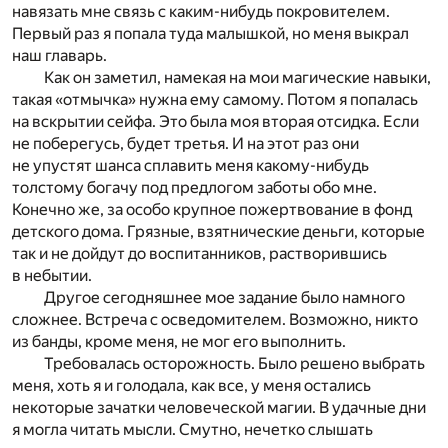
навязать мне связь с каким-нибудь покровителем.
Первый раз я попала туда малышкой, но меня выкрал
наш главарь.
Как он заметил, намекая на мои магические навыки,
такая «отмычка» нужна ему самому. Потом я попалась
на вскрытии сейфа. Это была моя вторая отсидка. Если
не поберегусь, будет третья. И на этот раз они
не упустят шанса сплавить меня какому-нибудь
толстому богачу под предлогом заботы обо мне.
Конечно же, за особо крупное пожертвование в фонд
детского дома. Грязные, взятнические деньги, которые
так и не дойдут до воспитанников, растворившись
в небытии.
Другое сегодняшнее мое задание было намного
сложнее. Встреча с осведомителем. Возможно, никто
из банды, кроме меня, не мог его выполнить.
Требовалась осторожность. Было решено выбрать
меня, хоть я и голодала, как все, у меня остались
некоторые зачатки человеческой магии. В удачные дни
я могла читать мысли. Смутно, нечетко слышать