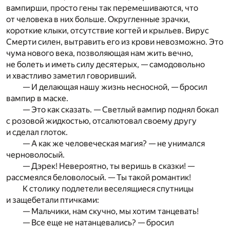
вампирши, просто гены так перемешиваются, что
от человека в них больше. Округленные зрачки,
короткие клыки, отсутствие когтей и крыльев. Вирус
Смерти силен, вытравить его из крови невозможно. Это
чума нового века, позволяющая нам жить вечно,
не болеть и иметь силу десятерых, — самодовольно
и хвастливо заметил говоривший.
— И делающая нашу жизнь несносной, — бросил
вампир в маске.
— Это как сказать. — Светлый вампир поднял бокал
с розовой жидкостью, отсалютовал своему другу
и сделал глоток.
— А как же человеческая магия? — не унимался
черноволосый.
— Дэрек! Невероятно, ты веришь в сказки! —
рассмеялся беловолосый. — Ты такой романтик!
К столику подлетели веселящиеся спутницы
и защебетали птичками:
— Мальчики, нам скучно, мы хотим танцевать!
— Все еще не натанцевались? — бросил