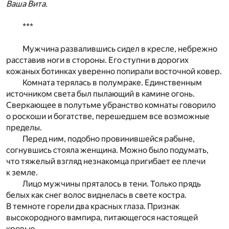
Ваша Вита.
***
Мужчина развалившись сидел в кресле, небрежно
расставив ноги в стороны. Его ступни в дорогих
кожаных ботинках уверенно попирали восточной ковер.
Комната терялась в полумраке. Единственным
источником света был пылающий в камине огонь.
Сверкающее в полутьме убранство комнаты говорило
о роскоши и богатстве, перешедшем все возможные
пределы.
Перед ним, подобно провинившейся рабыне,
согнувшись стояла женщина. Можно было подумать,
что тяжелый взгляд незнакомца пригибает ее плечи
к земле.
Лицо мужчины пряталось в тени. Только прядь
белых как снег волос виднелась в свете костра.
В темноте горели два красных глаза. Признак
высокородного вампира, питающегося настоящей
кровью.