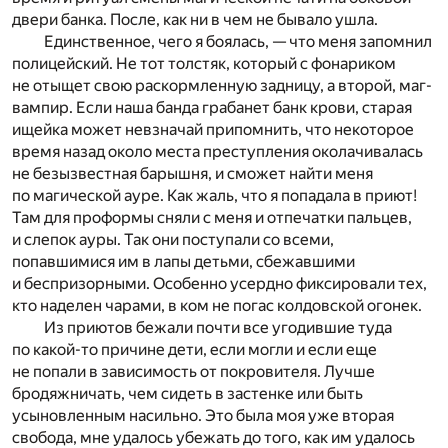
двери банка. После, как ни в чем не бывало ушла.
Единственное, чего я боялась, — что меня запомнил
полицейский. Не тот толстяк, который с фонариком
не отыщет свою раскормленную задницу, а второй, маг-
вампир. Если наша банда грабанет банк крови, старая
ищейка может невзначай припомнить, что некоторое
время назад около места преступления околачивалась
не безызвестная барышня, и сможет найти меня
по магической ауре. Как жаль, что я попадала в приют!
Там для проформы сняли с меня и отпечатки пальцев,
и слепок ауры. Так они поступали со всеми,
попавшимися им в лапы детьми, сбежавшими
и беспризорными. Особенно усердно фиксировали тех,
кто наделен чарами, в ком не погас колдовской огонек.
Из приютов бежали почти все угодившие туда
по какой-то причине дети, если могли и если еще
не попали в зависимость от покровителя. Лучше
бродяжничать, чем сидеть в застенке или быть
усыновленным насильно. Это была моя уже вторая
свобода, мне удалось убежать до того, как им удалось