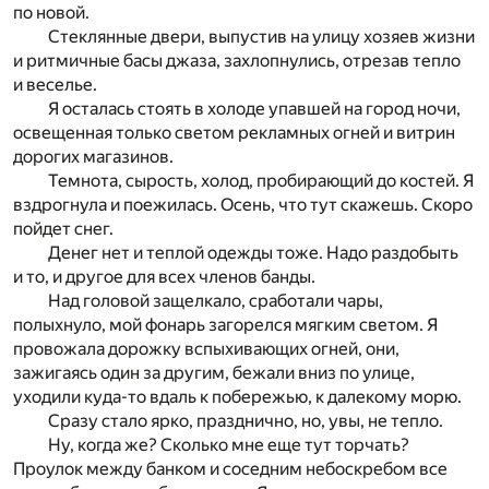
по новой.
Стеклянные двери, выпустив на улицу хозяев жизни
и ритмичные басы джаза, захлопнулись, отрезав тепло
и веселье.
Я осталась стоять в холоде упавшей на город ночи,
освещенная только светом рекламных огней и витрин
дорогих магазинов.
Темнота, сырость, холод, пробирающий до костей. Я
вздрогнула и поежилась. Осень, что тут скажешь. Скоро
пойдет снег.
Денег нет и теплой одежды тоже. Надо раздобыть
и то, и другое для всех членов банды.
Над головой защелкало, сработали чары,
полыхнуло, мой фонарь загорелся мягким светом. Я
провожала дорожку вспыхивающих огней, они,
зажигаясь один за другим, бежали вниз по улице,
уходили куда-то вдаль к побережью, к далекому морю.
Сразу стало ярко, празднично, но, увы, не тепло.
Ну, когда же? Сколько мне еще тут торчать?
Проулок между банком и соседним небоскребом все