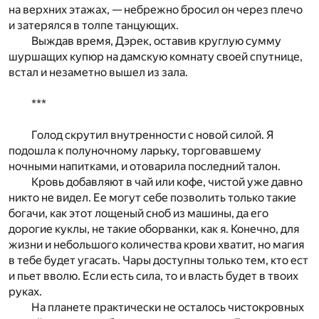
на верхних этажах, — небрежно бросил он через плечо
и затерялся в толпе танцующих.
Выждав время, Дэрек, оставив круглую сумму
шуршащих купюр на дамскую комнату своей спутнице,
встал и незаметно вышел из зала.
***
Голод скрутил внутренности с новой силой. Я
подошла к полуночному ларьку, торговавшему
ночными напитками, и отоварила последний талон.
Кровь добавляют в чай или кофе, чистой уже давно
никто не видел. Ее могут себе позволить только такие
богачи, как этот лощеный сноб из машины, да его
дорогие куклы, не такие оборванки, как я. Конечно, для
жизни и небольшого количества крови хватит, но магия
в тебе будет угасать. Чары доступны только тем, кто ест
и пьет вволю. Если есть сила, то и власть будет в твоих
руках.
На планете практически не осталось чистокровных