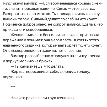
мурлыкнул вампир. — Если обменяешься кровью с кем-
то, значит, прикован навечно. Связь — это навсегда.
Разорвать ее невозможно. Ты принадлежишь хозяину
душой и телом. Сильный делает со слабым что хочет.
Подчинись добровольно, не сопротивляйся. Сделай, что
приказано, и освободишься.
Женщина молча в бессилии заплакала, признавая
поражение и понимая: она в его власти, в когтях этого
надменного хищника, который вытворяет то, что хочет.
От высокородных нет защиты, нет спасения.
Вампир расслабленно откинулся на спинку кресла
и дернул молнию на брюках.
— Ты сама знаешь, что делать.
Жертва, пересиливая себя, склонила голову,
подчиняясь.
***
Ночью в реке нашли труп женщины.