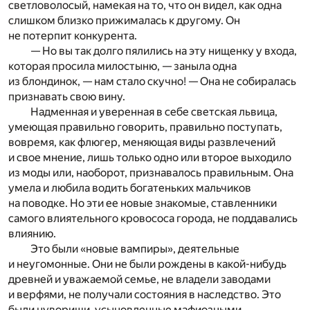
светловолосый, намекая на то, что он видел, как одна
слишком близко прижималась к другому. Он
не потерпит конкурента.
— Но вы так долго пялились на эту нищенку у входа,
которая просила милостыню, — заныла одна
из блондинок, — нам стало скучно! — Она не собиралась
признавать свою вину.
Надменная и уверенная в себе светская львица,
умеющая правильно говорить, правильно поступать,
вовремя, как флюгер, меняющая виды развлечений
и свое мнение, лишь только одно или второе выходило
из моды или, наоборот, признавалось правильным. Она
умела и любила водить богатеньких мальчиков
на поводке. Но эти ее новые знакомые, ставленники
самого влиятельного кровососа города, не поддавались
влиянию.
Это были «новые вампиры», деятельные
и неугомонные. Они не были рождены в какой-нибудь
древней и уважаемой семье, не владели заводами
и верфями, не получали состояния в наследство. Это
были нувориши, усыновленные мафиозными