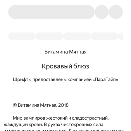
Витамина Мятная
Кровавый блюз
Шрифты предоставлены компанией «ПараТайп»
© Витамина Мятная, 2018
Мир вампиров жестокий и сладострастный,
жаждущий крови. В руках чистокровных сила
и могущество, они могут все. Я отказала одному из них.