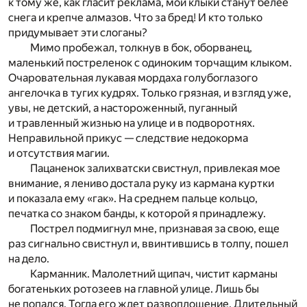
к тому же, как гласит реклама, мои клыки станут белее
снега и крепче алмазов. Что за бред! И кто только
придумывает эти слоганы?
Мимо пробежал, толкнув в бок, оборванец,
маленький постреленок с одиноким торчащим клыком.
Очаровательная лукавая мордаха голубоглазого
ангелочка в тугих кудрях. Только грязная, и взгляд уже,
увы, не детский, а настороженный, пуганный
и травленный жизнью на улице и в подворотнях.
Неправильной прикус — следствие недокорма
и отсутствия магии.
Пацаненок залихватски свистнул, привлекая мое
внимание, я лениво достала руку из кармана куртки
и показала ему «гак». На среднем пальце кольцо,
печатка со знаком банды, к которой я принадлежу.
Пострел подмигнул мне, признавая за свою, еще
раз сигнально свистнул и, ввинтившись в толпу, пошел
на дело.
Карманник. Малолетний щипач, чистит карманы
богатеньких ротозеев на главной улице. Лишь бы
не попался. Тогда его ждет развоплощение. Длительный