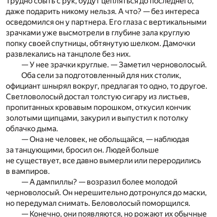
Трудно сбыть с рук, будут цепляться до последнего,
даже подарить никому нельзя. А что? — без интереса
осведомился он у партнера. Его глаза с вертикальными
зрачками уже высмотрели в глубине зала круглую
попку своей спутницы, обтянутую шелком. Дамочки
развлекались на танцполе без них.
— У нее зрачки круглые. — Заметил черноволосый.
Оба сели за подготовленный для них столик,
официант шнырял вокруг, предлагая то одно, то другое.
Светловолосый достал толстую сигару из листьев,
пропитанных кровавым порошком, откусил кончик
золотыми щипцами, закурил и выпустил к потолку
облачко дыма.
— Она не человек, не обольщайся, — наблюдая
за танцующими, бросил он. Людей больше
не существует, все давно вымерли или переродились
в вампиров.
— А дампиллы? — возразил более молодой
черноволосый. Он нерешительно дотронулся до маски,
но передумал снимать. Беловолосый поморщился.
— Конечно, они появляются, но рожают их обычные