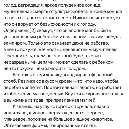
голод, деградация, яркое полуденное солнце,
мучительная смерть от ультрафиолета. В конце концов
от него останется только пепел. Никого не интересует,
что он ворует от безысходности и с голоду.
Олдермены
[2]
скажут, что он вполне мог бы быть
усыновленным ребенком и связанным с каким-нибудь
вампиром. Только это означает даже не рабство,
а нечто похуже. Вечность с ненавистным мучителем.
Покровитель, с кем несчастный будет скован
неразрывными цепями, может сделать с ребенком
нечто похуже, чем заморить голодом.
Все так же жуя жвачку, я подпирала фонарный
столб. Резинка со вкусом крови — то, что надо, чтобы
перебить аппетит. Поразительная гадость, но работает,
изобретение магов-ученых. Внутри не кровяные тельца,
а выжимка из трав, приправленная магией.
К зданию, на углу которого я торчала, плавно
подъехало длинное сверкающее авто. Черное,
глянцевое, похожее на большое хищное животное.
Обтекаемые формы, тонированные стекла.