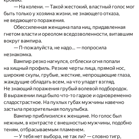
— На колени. — Такой жестокий, властный голос мог
быть только у хозяина жизни, не знающего отказа,
не ведающего поражения.
Обессиленная женщина пала ниц, придавленная
гнетом власти и ореолом вседозволенности, витавшим
вокруг вампира.
— П-пожалуйста, не надо… — попросила
незнакомка.
Вампир резко нагнулся, отблески огня попали
на хищный профиль. Резкие черты лица, прямой нос,
широкие скулы, грубые, жесткие, непрощающие глаза,
жаждущие обладать всем, на что упадет взгляд.
Не знающий поражения грубый волевой подбородок.
В выражении лица было что-то гадкое и одновременно
сладострастное. На пухлых губах мужчины навечно
застыла презрительная полуулыбка.
Вампир приблизился к женщине. Но голос был
нежным, в контрасте с внешностью мужчины, подобно
теням, отбрасываемым пламенем.
— У тебя нет выбора, не так ли? — словно тигр,