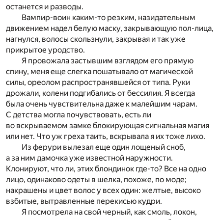
останется и разводы.
Вампир-воин каким-то резким, назидательным
движением надел белую маску, закрывающую пол-лица,
нагнулся, волосы скользнули, закрывая и так уже
прикрытое уродство.
Я провожала застывшим взглядом его прямую
спину, меня еще слегка пошатывало от магической
силы, ореолом распространявшейся от типа. Руки
дрожали, колени подгибались от бессилия. Я всегда
была очень чувствительна даже к малейшим чарам.
С детства могла почувствовать, есть ли
во вскрываемом замке блокирующая сигнальная магия
или нет. Что уж греха таить, вскрывала я их тоже лихо.
Из ферури вылезал еще один лощеный сноб,
а за ним дамочка уже известной наружности.
Клонируют, что ли, этих блондинок где-то? Все на одно
лицо, одинаково одеты в шелка, похоже, по моде;
накрашены и цвет волос у всех один: желтые, высоко
взбитые, вытравленные перекисью кудри.
Я посмотрела на свой черный, как смоль, локон,