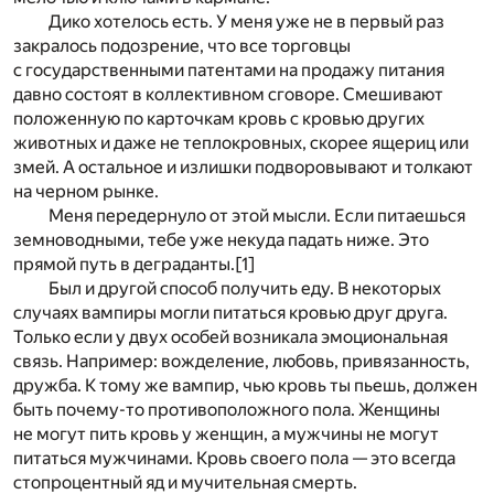
Дико хотелось есть. У меня уже не в первый раз
закралось подозрение, что все торговцы
с государственными патентами на продажу питания
давно состоят в коллективном сговоре. Смешивают
положенную по карточкам кровь с кровью других
животных и даже не теплокровных, скорее ящериц или
змей. А остальное и излишки подворовывают и толкают
на черном рынке.
Меня передернуло от этой мысли. Если питаешься
земноводными, тебе уже некуда падать ниже. Это
прямой путь в деграданты.
[1]
Был и другой способ получить еду. В некоторых
случаях вампиры могли питаться кровью друг друга.
Только если у двух особей возникала эмоциональная
связь. Например: вожделение, любовь, привязанность,
дружба. К тому же вампир, чью кровь ты пьешь, должен
быть почему-то противоположного пола. Женщины
не могут пить кровь у женщин, а мужчины не могут
питаться мужчинами. Кровь своего пола — это всегда
стопроцентный яд и мучительная смерть.