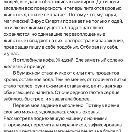
людей, все давно обратились в вампиров. Дети ночи
заселили всю поверхность и теперь питаются кровью
животных, но и ее не хватает. Потому что, мутируя,
магический Вирус Смерти поражает не только людей,
но и любых живых существ. Стада тщательно
охраняются, но одичавшие перевоплощенные
животные нападают на них, распространяя заражение,
превращая пищу в себе подобных. Отбирая и у себя,
и у нас.
Я отхлебнула кофе. Жидкий. Еле заметный солено-
железный привкус.
В бумажном стаканчике от силы пять процентов
крови, остальное вода. Тем не менее, от горячего питья
стало теплее, руки сжимали стаканчик, впитывая жар
обжигающего напитка. От очередного глотка сердце
забилось быстрее, и я зашагала бодрее.
Первое мое задание выполнено. Потянув время
сколько можно, я дождалась смены охраны.
Рассмотрела подъехавшую машину с ночными
сторожами, пересчитала охранников, зафиксировала
время и ритуал смены магической печати на боковой