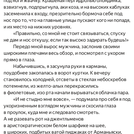
под ноги жвачку. Крашеная пергидролью блондинка,
взвизгнув, подпрыгнула, аки коза, и на высоких каблуках
засеменила к входу, презрительно бормоча себе под
нос про то, что на главные улицы пускают кого ни попадя,
и их место на нижних уровнях.
«Правильно, со мной не стоит связываться, спуску
не дам и нос откушу, если так высоко задирать будешь!»
Передо мной вырос мужчина, заслонив своими
широкими плечами весь обзор, и посмотрел с укором
прямо в глаза.
Набычившись, я засунула руки в карманы,
поудобнее закопалась в ворот куртки. К вечеру
становилось холодней, отсветы в стеклах небоскребов
потемнели, из желто-алых перекрасились
в фиолетовые, изо рта начали вырываться облачка пара.
«И не стыдно мне вовсе», — подумала про себя я под
укоризненным взглядом мужчины и скосила глаза
в проулок, куда мне и следовало смотреть.
А не разевать рот на джентльменов
в аристократическом белом шарфике на шее,
в широких, подбитых ватой пиджаках от Арманьяски,