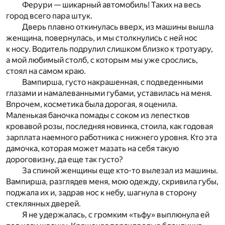
Ферури — шикарный автомобиль! Таких на весь
город всего пара штук.
Дверь плавно откинулась вверх, из машины вышла
женщина, повернулась, и мы столкнулись с ней нос
к носу. Водитель подрулил слишком близко к тротуару,
а мой любимый столб, с которым мы уже срослись,
стоял на самом краю.
Вампирша, густо накрашенная, с подведенными
глазами и намалеванными губами, уставилась на меня.
Впрочем, косметика была дорогая, я оценила.
Маленькая баночка помады с соком из лепестков
кровавой розы, последняя новинка, стоила, как годовая
зарплата наемного работника с нижнего уровня. Кто эта
дамочка, которая может мазать на себя такую
дороговизну, да еще так густо?
За спиной женщины еще кто-то вылезал из машины.
Вампирша, разглядев меня, мою одежду, скривила губы,
поджала их и, задрав нос к небу, шагнула в сторону
стеклянных дверей.
Я не удержалась, с громким «тьфу» выплюнула ей