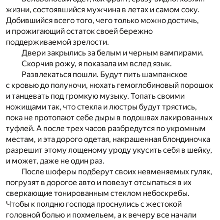
жизни, состоявшийся мужчина в летах и самом соку.
Добившийся всего того, чего только можно достичь,
и прожигающий остаток своей бережно
поддерживаемой зрелости.
Двери закрылись за белым и черным вампирами.
Скорчив рожу, я показала им вслед язык.
Развлекаться пошли. Будут пить шампанское
с кровью до полуночи, нюхать гемоглобиновый порошок
и танцевать под громкую музыку. Топать своими
ножищами так, что стекла и люстры будут трястись,
пока не протопают себе дыры в подошвах лакированных
туфлей. А после трех часов разбредутся по укромным
местам, и эта дорого одетая, накрашенная блондиночка
разрешит этому лощеному уроду укусить себя в шейку,
и может, даже не один раз.
После шоферы подберут своих невменяемых гуляк,
погрузят в дорогое авто и повезут отсыпаться в их
сверкающие тонированным стеклом небоскребы.
Чтобы к полдню господа проснулись с жестокой
головной болью и похмельем, а к вечеру все начали