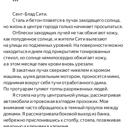
***
Сент-Блад Сити.
Сталь и бетон плавятся в лучах заходящего солнца,
но жизнь в центре города только начинает просыпаться.
Отблески заходящих лучей не так обжигают кожу,
как полуденное солнце, и жители Сити вылезают
на улицы из подземных уровней. На поверхности можно
находиться и днем под прикрытием тонированных
стекол, но солнце немилосердно обжигает кожу,
а в этом месяце паек крови вновь урезали.
В закатных лучах сверкают никелем и хромом
машины, шумя дизельным мотором, проносятся мимо,
поднимая вокруг себя тучи отработанного дыма.
По тротуарам гуляют толпы разряженных людей.
Я стояла на углу центральной улицы, рассматривая
автомобили и провожая взглядом прохожих. Мое
внимание часто обращалось в темный проулок между
домами. Я рассматривала боковой выход из банка,
небрежно прислонившись к столбу, стояла, позвякивая
мелочью и ключами в кармане.