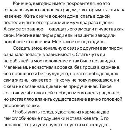
Конечно, выгодно иметь покровителя, но это
означало чужого человека рядом, с которым ты связана
навечно. Жить с ним в одном доме, спать в одной
постели и пить его кровь минимум два раза в день.
А самое страшное — ощущать его эмоции и чувства как
свои. Многие вампиры ради еды и защиты заводили
подобные отношения. Мне такое не подходило.
Создать эмоциональную связь с другим вампиром
означало попасть в зависимость. Стать чуть ли
не рабыней, а мое положение и так было незавидно.
Маленькая, несчастная воровка, без гроша в кармане,
без прошлого и без будущего, но зато свободная, как
сама жизнь, как ветер. Никому не подчиняющаяся, ни
с кем не связанная, дикая и не прирученная. Такое
состояние абсолютной свободы меня очень радовало,
но заставляло влачить существование вечно голодной
дворовой кошки.
Чтобы унять голод, я достала из кармана две
гемоглобиновые подушечки и стала жевать. Это
ненадолго притупит чувство пустоты в желудке,