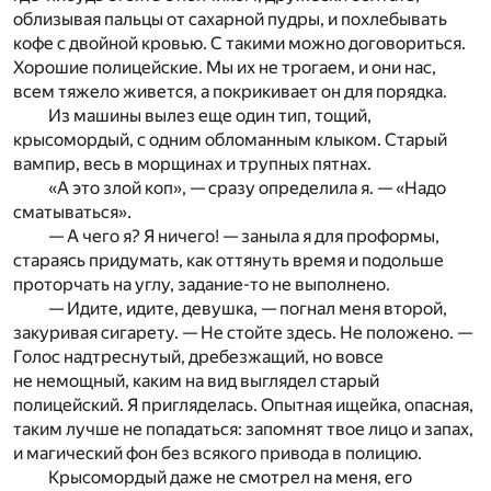
облизывая пальцы от сахарной пудры, и похлебывать
кофе с двойной кровью. С такими можно договориться.
Хорошие полицейские. Мы их не трогаем, и они нас,
всем тяжело живется, а покрикивает он для порядка.
Из машины вылез еще один тип, тощий,
крысомордый, с одним обломанным клыком. Старый
вампир, весь в морщинах и трупных пятнах.
«А это злой коп», — сразу определила я. — «Надо
сматываться».
— А чего я? Я ничего! — заныла я для проформы,
стараясь придумать, как оттянуть время и подольше
проторчать на углу, задание-то не выполнено.
— Идите, идите, девушка, — погнал меня второй,
закуривая сигарету. — Не стойте здесь. Не положено. —
Голос надтреснутый, дребезжащий, но вовсе
не немощный, каким на вид выглядел старый
полицейский. Я пригляделась. Опытная ищейка, опасная,
таким лучше не попадаться: запомнят твое лицо и запах,
и магический фон без всякого привода в полицию.
Крысомордый даже не смотрел на меня, его