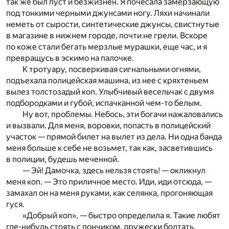
так же был пуст и безжизнен. Я почесала замерзающую
под тонкими черными джунсами ногу. Ляхи начинали
неметь от сырости, синтетические джунсы, свистнутые
в магазине в нижнем городе, почти не грели. Вскоре
по коже стали бегать мерзлые мурашки, еще час, и я
превращусь в эскимо на палочке.
К тротуару, посверкивая сигнальными огнями,
подъехала полицейская машина, из нее с кряхтеньем
вылез толстозадый коп. Улыбчивый весельчак с двумя
подбородками и губой, испачканной чем-то белым.
Ну вот, проблемы. Небось, эти богачи нажаловались
и вызвали. Для меня, воровки, попасть в полицейский
участок — прямой билет на вылет из дела. Ни одна банда
меня больше к себе не возьмет, так как, засветившись
в полиции, будешь меченной.
— Эй! Дамочка, здесь нельзя стоять! — окликнул
меня коп. — Это приличное место. Иди, иди отсюда, —
замахал он на меня руками, как селянка, прогоняющая
гуся.
«Добрый коп», — быстро определила я. Такие любят
где-нибудь стоять с пончиком, дружески болтать,