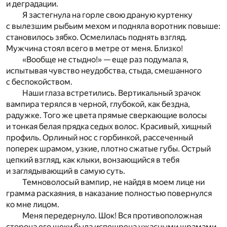
и деградации.
Я застегнула на горле свою драную куртенку
с вылезшим рыбьим мехом и подняла воротник повыше:
становилось зябко. Осмелилась поднять взгляд.
Мужчина стоял всего в метре от меня. Близко!
«Вообще не стыдно!» — еще раз подумала я,
испытывая чувство неудобства, стыда, смешанного
с беспокойством.
Наши глаза встретились. Вертикальный зрачок
вампира терялся в черной, глубокой, как бездна,
радужке. Того же цвета прямые сверкающие волосы
и тонкая белая прядка седых волос. Красивый, хищный
профиль. Орлиный нос с горбинкой, рассеченный
поперек шрамом, узкие, плотно сжатые губы. Острый
цепкий взгляд, как клыки, вонзающийся в тебя
и заглядывающий в самую суть.
Темноволосый вампир, не найдя в моем лице ни
грамма раскаяния, в наказание полностью повернулся
ко мне лицом.
Меня передернуло. Шок! Вся противоположная
сторона его щеки была испещрена ужасными шрамами,