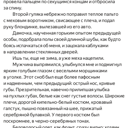
провела пальцем по секущимся концам и отбросила
за спину.
Второй гуляка небрежно поправил теплое пальто
с меховым воротником, свисающее с плеча, и подал
руку блондинке, вылезавшей из его авто.
Дамочка, наученная горьким опытом предыдущей
особы, подобрала полы своей длинной шубы, как будто
боясь испачкаться об меня, и зацокала каблуками
в направлении стеклянных дверей.
Ишь ты, еще не зима, а уже меха нацепили.
Мужчина выпрямился, улыбнулся мне и подмигнул
ярким голубым глазом с веселыми морщинками
в уголке. Этот сноб был еще более пафосным
и надменным, чем предыдущий: острый нос, кривые
губы. Презрительная, навечно прилипшая улыбка
на пухлых губах, белые как снег густые волосы. Широкие
плечи, дорогой кипельно-белый костюм, кровавый
галстук, пышно повязанный на шее, прижатый
серебряной булавкой. У первого костюм был
поскромнее, в черно-серебряных тонах.
Беловолосый одет, как франт, сразу видно: хозяин