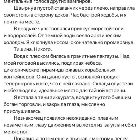
ментальные голоса других вампиров.
Швырнув пустой стаканчик через плечо, направила
свои стопы в сторону доков. Час быстрой ходьбы, и я
почти на месте.
В воздухе чувствовался привкус морской соли
и водорослей. От темной воды веяло арктическим
холодом. Я хлюпнула носом, окончательно промерзнув.
Тишина. Никого.
Вода с плеском билась в гранитные пакгаузы. Над
моей головой высились, подпирая небеса,
циклопические пирамиды ржавых корабельных
контейнеров. Они давно пусты, основной продукт
теперь кровь и все, что с ней связано. Склады опустели
и обезлюдели, идеальное место для тайной встречи.
Я встала в тени зиккурата, воздвигнутого бывшим
богам торговли, и закрыла глаза, мысленно
прислушиваясь.
Незнакомец появился неожиданно, плавным
незаметным глазу движением вылетел из-за угла и сбил
меня с ног.
Повалил, а потом еще и прижал к мокрому песку,