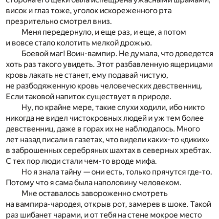
висок и глаз тоже, уголок искореженного рта
презрительно смотрел вниз.
Меня передернуло, и еще раз, и еще, а потом
и вовсе стало колотить мелкой дрожью.
Боевой маг! Воин-вампир. Не думала, что доведется
хоть раз такого увидеть. Этот разбавленную ящерицами
кровь лакать не станет, ему подавай чистую,
не разбодяженную кровь человеческих девственниц.
Если таковой напиток существует в природе.
Ну, по крайне мере, такие слухи ходили, ибо никто
никогда не видел чистокровных людей и уж тем более
девственниц, даже в горах их не наблюдалось. Много
лет назад писали в газетах, что видели каких-то «диких»
в заброшенных серебряных шахтах в северных хребтах.
С тех пор люди стали чем-то вроде мифа.
Но я знала тайну — они есть, только прячутся где-то.
Потому что я сама была наполовину человеком.
Мне оставалось завороженно смотреть
на вампира-чародея, открыв рот, замерев в шоке. Такой
раз шибанет чарами, и от тебя на стене мокрое место