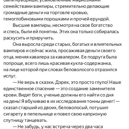
семействами вампиры, стремительно делающие
громадные деньги на торговле кровью,
гемоглобиновыми порошками и прочей ерундой.
Высшие вампиры, несмотря на свое богатство
и спесь, были ей понятны. Этих она только собиралась
раскусить и приручить.
Она выросла среди старых, богатых и влиятельных
вампиров и сейчас жила, просаживая деньги своего
отца, меняя кавалера за кавалером. Ее подруга была
попроще, всего лишь красивая кукла-содержанка,
на лице которой при словах беловолосого отразился
испуг.
— Не верь в сказки, Дэрек, это просто глупо! Наше
единственное спасение — это создание заменителя
крови. Видят боги, ученые должны его найти со дня
на день! Я вбухиваю в их исследования тонны денег! —
сказал старший из двоих, беловолосый, потушил
сигарету в пепельнице и повел свою капризную
спутницу танцевать.
— Не забудь, у нас встреча через два часа