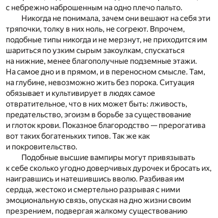
с небрежно наброшенным на одно плечо пальто.
Никогда не понимала, зачем они вешают на себя эти
тряпочки, толку в них ноль, не согреют. Впрочем,
подобные типы никогда и не мерзнут, не приходится им
шариться по узким сырым закоулкам, спускаться
на нижние, менее благополучные подземные этажи.
На самое дно и в прямом, и в переносном смысле. Там,
на глубине, невозможно жить без порока. Ситуация
обязывает и культивирует в людях самое
отвратительное, что в них может быть: лживость,
предательство, эгоизм в борьбе за существование
и глоток крови. Показное благородство — прерогатива
вот таких богатеньких типов. Так же как
и покровительство.
Подобные высшие вампиры могут привязывать
к себе сколько угодно доверчивых дурочек и бросать их,
наигравшись и натешившись вволю. Разбивая им
сердца, жестоко и смертельно разрывая с ними
эмоциональную связь, опуская на дно жизни своим
презрением, подвергая жалкому существованию