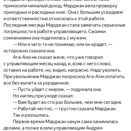
приносили немалый доход. Марджан вела проверку
приходных и расходных книг. Она с большим усердием
и ответственностью относилась к этой работе.
Последние месяцы Марджан стала замечать серьезные
погрешности в работе управляющего. Своими
сомнениями она поделилась с мужем.
— Или я чего-то не понимаю, или он крадет, —
осторожно сказала она.
Ага-Али не сказал жене, что уже говорил
с управляющим месяц назад, и, взяв с него слово,
оставил на работе, но, видно, напрасно. Надо уволить.
При увольнении Марджан попросила Ага-Али оплатить
все без вычета за украденное.
— Пусть уйдет с миром, — подумала она.
Но наглец при уходе сказал:
— Вам будет во сто раз больнее, чем мне сегодня.
— Работай честно, — грустно сказала Марджан.
Так и разошлись.
Первое время Марджан ханум сама занималась
делами, а позже взяли управляющим Андрея