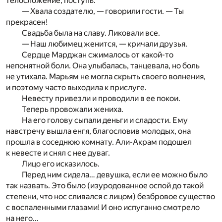
телосложение, поступь.
— Хвала создателю, — говорили гости. — Ты
прекрасен!
Свадьба была на славу. Ликовали все.
— Наш любимец женится, — кричали друзья.
Сердце Марджан сжималось от какой-то
непонятной боли. Она улыбалась, танцевала, но боль
не утихала. Марьям не могла скрыть своего волнения,
и поэтому часто выходила к прислуге.
Невесту привезли и проводили в ее покои.
Теперь провожали жениха.
На его голову сыпали деньги и сладости. Ему
навстречу вышла енгя, благословив молодых, она
прошла в соседнюю комнату. Али-Акрам подошел
к невесте и снял с нее дуваг.
Лицо его исказилось.
Перед ним сидела… девушка, если ее можно было
так назвать. Это было (изуродованное оспой до такой
степени, что нос сливался с лицом) безбровое существо
с воспаленными глазами! И оно испуганно смотрело
на него…