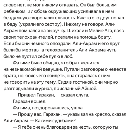
слово нет, не мог никому отказать. Он был большим
ребенком, и любовь окружающих усиливала в нем
бездумную скоропалительность. Как-то его друг попал
в беду (украли его сестру). Никому не говоря, Али-
Акрам помчался на выручку. Шихали и Мелик-Ага, взяв
своих телохранителей, поехали на помощь брату.
Если бы они немного опоздали, Али-Акрам и его друг
были бы мертвы, а телохранитель Али-Акрама чуть
было не пустил себе пулю в лоб.
Фатиме было обидно, что брат женится
на незнакомой ей девушке. Пугали разговоры о невесте
брата, но, боясь его обидеть, она старалась с ним
не говорить на эту тему. Сидя в гостиной, они мирно
разглядывали журнал, присланный Айшой.
— Пришел Гарахан, — сказал слуга.
Гарахан вошел.
Фатима, поздоровавшись, ушла.
— Прошу вас, Гарахан, — указывая на кресло, сказал
Али-Акрам. — Какими судьбами?
— Я тебе очень благодарен за честь, которую ты