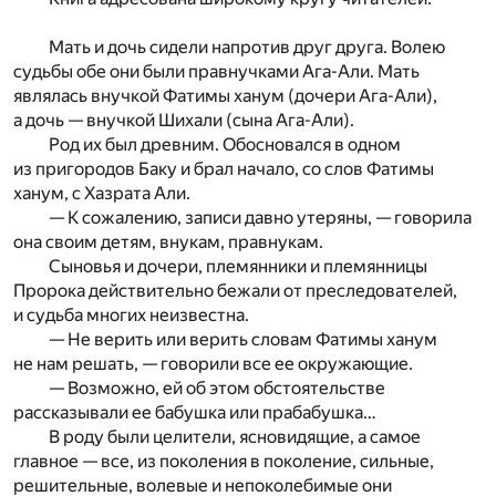
Мать и дочь сидели напротив друг друга. Волею
судьбы обе они были правнучками Ага-Али. Мать
являлась внучкой Фатимы ханум (дочери Ага-Али),
а дочь — внучкой Шихали (сына Ага-Али).
Род их был древним. Обосновался в одном
из пригородов Баку и брал начало, со слов Фатимы
ханум, с Хазрата Али.
— К сожалению, записи давно утеряны, — говорила
она своим детям, внукам, правнукам.
Сыновья и дочери, племянники и племянницы
Пророка действительно бежали от преследователей,
и судьба многих неизвестна.
— Не верить или верить словам Фатимы ханум
не нам решать, — говорили все ее окружающие.
— Возможно, ей об этом обстоятельстве
рассказывали ее бабушка или прабабушка…
В роду были целители, ясновидящие, а самое
главное — все, из поколения в поколение, сильные,
решительные, волевые и непоколебимые они