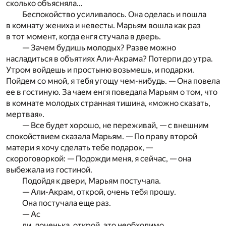
сколько объясняла…
Беспокойство усиливалось. Она оделась и пошла
в комнату жениха и невесты. Марьям вошла как раз
в тот момент, когда енгя стучала в дверь.
— Зачем будишь молодых? Разве можно
насладиться в объятиях Али-Акрама? Потерпи до утра.
Утром войдешь и простыню возьмешь, и подарки.
Пойдем со мной, я тебя угощу чем-нибудь. — Она повела
ее в гостиную. За чаем енгя поведала Марьям о том, что
в комнате молодых странная тишина, «можно сказать,
мертвая».
— Все будет хорошо, не переживай, — с внешним
спокойствием сказала Марьям. — По праву второй
матери я хочу сделать тебе подарок, —
скороговоркой: — Подожди меня, я сейчас, — она
выбежала из гостиной.
Подойдя к двери, Марьям постучала.
— Али-Акрам, открой, очень тебя прошу.
Она постучала еще раз.
— Ас
ли, доченька, открой, это необходимо,