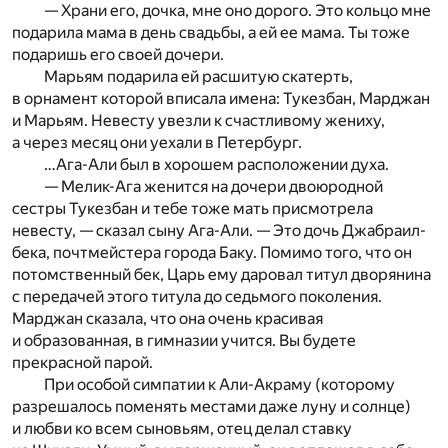
— Храни его, дочка, мне оно дорого. Это кольцо мне
подарила мама в день свадьбы, а ей ее мама. Ты тоже
подаришь его своей дочери.
Марьям подарила ей расшитую скатерть,
в орнамент которой вписала имена: Тукезбан, Марджан
и Марьям. Невесту увезли к счастливому жениху,
а через месяц они уехали в Петербург.
…Ага-Али был в хорошем расположении духа.
— Мелик-Ага женится на дочери двоюродной
сестры Тукезбан и тебе тоже мать присмотрела
невесту, — сказал сыну Ага-Али. — Это дочь Джабраил-
бека, почтмейстера города Баку. Помимо того, что он
потомственный бек, Царь ему даровал титул дворянина
с передачей этого титула до седьмого поколения.
Марджан сказала, что она очень красивая
и образованная, в гимназии учится. Вы будете
прекрасной парой.
При особой симпатии к Али-Акраму (которому
разрешалось поменять местами даже луну и солнце)
и любви ко всем сыновьям, отец делал ставку