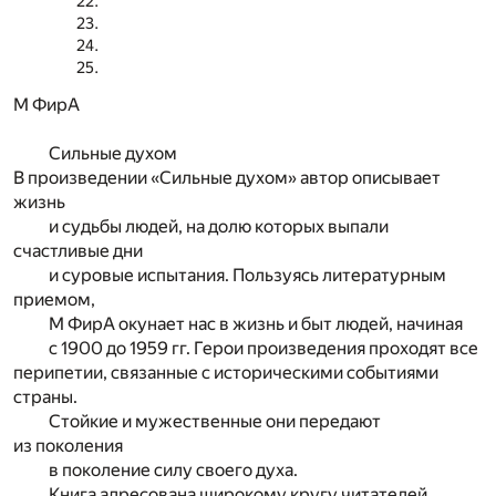
М ФирА
Сильные духом
В произведении «Сильные духом» автор описывает
жизнь
и судьбы людей, на долю которых выпали
счастливые дни
и суровые испытания. Пользуясь литературным
приемом,
М ФирА окунает нас в жизнь и быт людей, начиная
с 1900 до 1959 гг. Герои произведения проходят все
перипетии, связанные с историческими событиями
страны.
Стойкие и мужественные они передают
из поколения
в поколение силу своего духа.
Книга адресована широкому кругу читателей.