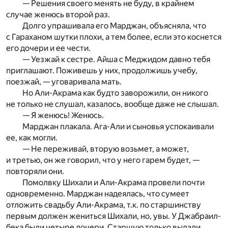
— Решения своего менять не буду, в крайнем
случае женюсь второй раз.
Долго упрашивала его Марджан, объясняла, что
с Гараханом шутки плохи, а тем более, если это коснется
его дочери и ее чести.
— Уезжай к сестре. Айша с Меджидом давно тебя
приглашают. Поживешь у них, продолжишь учебу,
поезжай, — уговаривала мать.
Но Али-Акрама как будто заворожили, он никого
не только не слушал, казалось, вообще даже не слышал.
— Я женюсь! Женюсь.
Марджан плакала. Ага-Али и сыновья успокаивали
ее, как могли.
— Не переживай, вторую возьмет, а может,
и третью, он же говорил, что у него гарем будет, —
повторяли они.
Помолвку Шихали и Али-Акрама провели почти
одновременно. Марджан надеялась, что сумеет
отложить свадьбу Али-Акрама, т.к. по старшинству
первым должен жениться Шихали, но, увы. У Джабраил-
бека были четыре дочери. Старшую только выдали