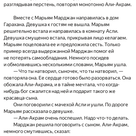
разглядывая перстень, повторял монотонно Али-Акрам.
Вместе с Марьям Марджан направилась в дом
Гарахана. Девушка к гостям не вышла. Марьям
решительно встала и направилась в комнату Асли.
Девушка смущенно встала, прикрывая лицо келагаем.
Марьям поцеловала ее и предложила сесть. Только
пример всегда выдержанной Марджан помог ей
не потерять самообладания. Немного посидев
и обмолвившись несколькими словами, Марьям ушла.
— Что ты натворил, сыночек, что ты натворил, —
повторяла она. Ее сердце готово было разорваться. Она
обожала Али-Акрама, и в тайне мечтала, что когда-
нибудь бог сжалится над ней и подарит такого же
красавца-сына.
Они поговорили с мачехой Асли и ушли. По дороге
Марьям рассказала о девушке.
— Али-Акрам очень поспешил. Надо что-то делать.
Марджан решила поговорить с сыном. Али-Акрам,
немного смутившись, сказал: