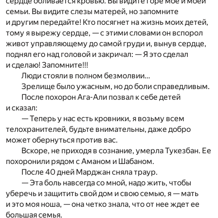
сердце обливается кровью. Вы видите горе мое и моей
семьи. Вы видите слезы матерей, но запомните
и другим передайте! Кто посягнет на жизнь моих детей,
тому я вырежу сердце, — с этими словами он вспорол
живот управляющему до самой груди и, вынув сердце,
поднял его над головой и закричал: — Я это сделал
и сделаю! Запомните!!!
Люди стояли в полном безмолвии…
Зрелище было ужасным, но до боли справедливым.
После похорон Ага-Али позвал к себе детей
и сказал:
— Теперь у нас есть кровники, я возьму всем
телохранителей, будьте внимательны, даже добро
может обернуться против вас.
Вскоре, не приходя в сознание, умерла Тукезбан. Ее
похоронили рядом с Аманом и Шабаном.
После 40 дней Марджан сняла траур.
— Эта боль навсегда со мной, надо жить, чтобы
уберечь и защитить свой дом и свою семью, я — мать
и это моя ноша, — она четко знала, что от нее ждет ее
большая семья.