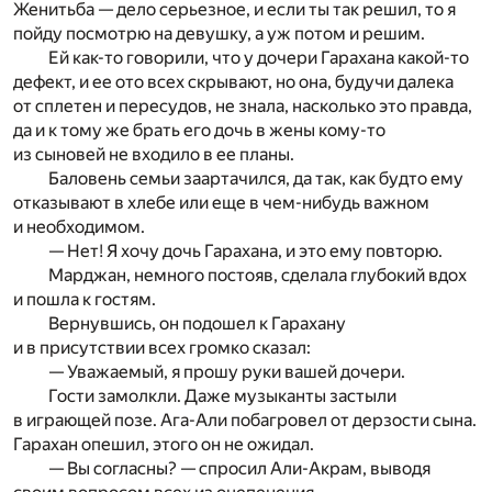
Женитьба — дело серьезное, и если ты так решил, то я
пойду посмотрю на девушку, а уж потом и решим.
Ей как-то говорили, что у дочери Гарахана какой-то
дефект, и ее ото всех скрывают, но она, будучи далека
от сплетен и пересудов, не знала, насколько это правда,
да и к тому же брать его дочь в жены кому-то
из сыновей не входило в ее планы.
Баловень семьи заартачился, да так, как будто ему
отказывают в хлебе или еще в чем-нибудь важном
и необходимом.
— Нет! Я хочу дочь Гарахана, и это ему повторю.
Марджан, немного постояв, сделала глубокий вдох
и пошла к гостям.
Вернувшись, он подошел к Гарахану
и в присутствии всех громко сказал:
— Уважаемый, я прошу руки вашей дочери.
Гости замолкли. Даже музыканты застыли
в играющей позе. Ага-Али побагровел от дерзости сына.
Гарахан опешил, этого он не ожидал.
— Вы согласны? — спросил Али-Акрам, выводя