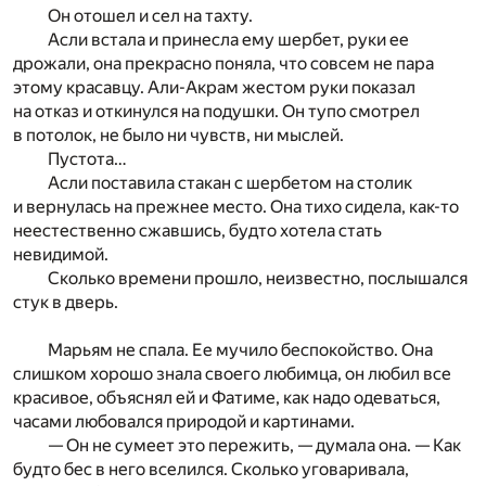
Он отошел и сел на тахту.
Асли встала и принесла ему шербет, руки ее
дрожали, она прекрасно поняла, что совсем не пара
этому красавцу. Али-Акрам жестом руки показал
на отказ и откинулся на подушки. Он тупо смотрел
в потолок, не было ни чувств, ни мыслей.
Пустота…
Асли поставила стакан с шербетом на столик
и вернулась на прежнее место. Она тихо сидела, как-то
неестественно сжавшись, будто хотела стать
невидимой.
Сколько времени прошло, неизвестно, послышался
стук в дверь.
Марьям не спала. Ее мучило беспокойство. Она
слишком хорошо знала своего любимца, он любил все
красивое, объяснял ей и Фатиме, как надо одеваться,
часами любовался природой и картинами.
— Он не сумеет это пережить, — думала она. — Как
будто бес в него вселился. Сколько уговаривала,