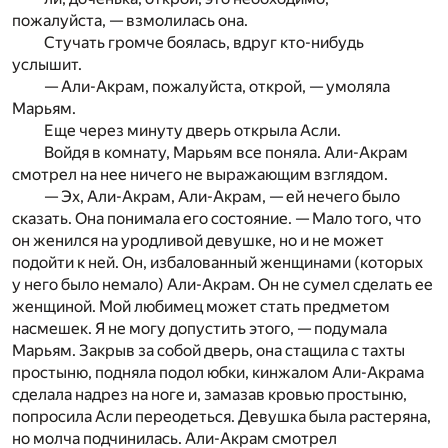
пожалуйста, — взмолилась она.
Стучать громче боялась, вдруг кто-нибудь
услышит.
— Али-Акрам, пожалуйста, открой, — умоляла
Марьям.
Еще через минуту дверь открыла Асли.
Войдя в комнату, Марьям все поняла. Али-Акрам
смотрел на нее ничего не выражающим взглядом.
— Эх, Али-Акрам, Али-Акрам, — ей нечего было
сказать. Она понимала его состояние. — Мало того, что
он женился на уродливой девушке, но и не может
подойти к ней. Он, избалованный женщинами (которых
у него было немало) Али-Акрам. Он не сумел сделать ее
женщиной. Мой любимец может стать предметом
насмешек. Я не могу допустить этого, — подумала
Марьям. Закрыв за собой дверь, она стащила с тахты
простыню, подняла подол юбки, кинжалом Али-Акрама
сделала надрез на ноге и, замазав кровью простыню,
попросила Асли переодеться. Девушка была растеряна,
но молча подчинилась. Али-Акрам смотрел