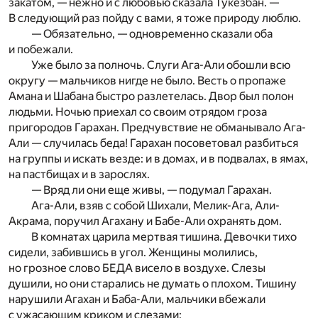
закатом, — нежно и с любовью сказала Тукезбан. —
В следующий раз пойду с вами, я тоже природу люблю.
— Обязательно, — одновременно сказали оба
и побежали.
Уже было за полночь. Слуги Ага-Али обошли всю
округу — мальчиков нигде не было. Весть о пропаже
Амана и Шабана быстро разлетелась. Двор был полон
людьми. Ночью приехал со своим отрядом гроза
пригородов Гарахан. Предчувствие не обманывало Ага-
Али — случилась беда! Гарахан посоветовал разбиться
на группы и искать везде: и в домах, и в подвалах, в ямах,
на пастбищах и в зарослях.
— Вряд ли они еще живы, — подумал Гарахан.
Ага-Али, взяв с собой Шихали, Мелик-Ага, Али-
Акрама, поручил Агахану и Бабе-Али охранять дом.
В комнатах царила мертвая тишина. Девочки тихо
сидели, забившись в угол. Женщины молились,
но грозное слово БЕДА висело в воздухе. Слезы
душили, но они старались не думать о плохом. Тишину
нарушили Агахан и Баба-Али, мальчики вбежали
с ужасающим криком и слезами: