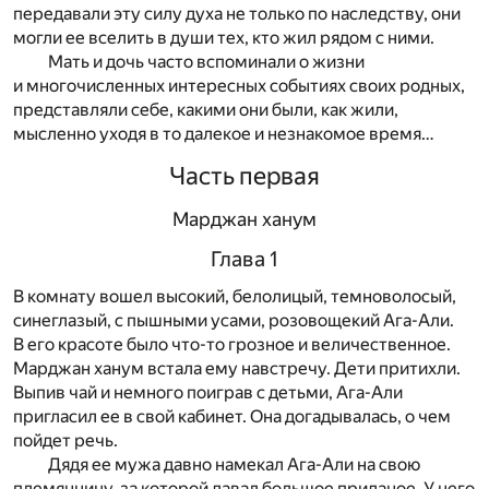
передавали эту силу духа не только по наследству, они
могли ее вселить в души тех, кто жил рядом с ними.
Мать и дочь часто вспоминали о жизни
и многочисленных интересных событиях своих родных,
представляли себе, какими они были, как жили,
мысленно уходя в то далекое и незнакомое время…
Часть первая
Марджан ханум
Глава 1
В комнату вошел высокий, белолицый, темноволосый,
синеглазый, с пышными усами, розовощекий Ага-Али.
В его красоте было что-то грозное и величественное.
Марджан ханум встала ему навстречу. Дети притихли.
Выпив чай и немного поиграв с детьми, Ага-Али
пригласил ее в свой кабинет. Она догадывалась, о чем
пойдет речь.
Дядя ее мужа давно намекал Ага-Али на свою
племянницу, за которой давал большое приданое. У него