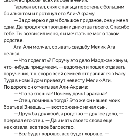
своим вопросом всех из оцепенения.
Гарахан встал, снял с пальца перстень с большим
брильянтом и протянул его Али-Акраму.
— За дочерью я дам большое приданое, она у меня
одна. Да продлятся твои дни и дни отца твоего. Спасибо
тебе. Ты возвысил меня, я и мечтать не мог о таком
родстве.
Ага-Али молчал, срывать свадьбу Мелик-Ага
нельзя.
— Что поделать? Поручу это дело Марджан ханум,
что-нибудь придумаем, — вздохнул и пошел отдавать
поручения, т.к. скоро всей семьей отправлялся в Баку.
Туда в новый дом привезут невесту Мелик-Аги.
По дороге он отчитывал Али-Акрама:
— Что за спешка? Почему дочь Гарахана?
— Отец, помнишь тогда? Это же он нашел моих
братьев! Знаешь… — восторженно начал сын.
— Дружба дружбой, а родство — другое дело, —
прервал его отец. — Да и мать своего слова еще
не сказала, все твое баловство.
— Все будет хорошо, все будет хорошо, —