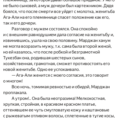
не было сыновей, а муж дочери был картежником. Дядя
боялся, что после смерти все уйдет с молотка, женитьба
Ага-Али на его племяннице спасет положение как его,
так и его дочери.
Разговор с мужем состоялся. Она спокойно
и с внешним равнодушием дала согласие на женитьбу и,
извинившись, ушла на свою половину. Марджан ханум
не могла возразить мужу, т.к. сама была второй женой,
но ей казалось, что после робкой и безграмотной
Тукезбан она, родившая шестерых сынов,
хозяйственная, грамотная, сможет противостоять его
новой женитьбе. Одно ее успокаивало.
— Ага-Али женится с моего согласия, это говорит
о многом!
Всю ночь, томимая ревностью и обидой, Марджан
проплакала.
А утром!.. Она была неотразима! Мелкокостная,
хрупкая, стройная, в красивом красном платье,
оттенявшем ее чуть смугловатую кожу и каштановые
с рыжеватым отливом волосы, сплетенные в тугие косы,