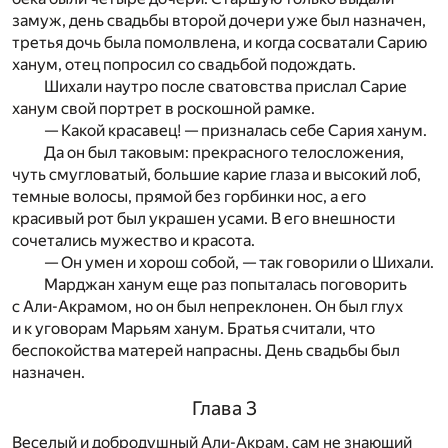
замуж, день свадьбы второй дочери уже был назначен,
третья дочь была помолвлена, и когда сосватали Сарию
ханум, отец попросил со свадьбой подождать.
Шихали наутро после сватовства прислал Сарие
ханум свой портрет в роскошной рамке.
— Какой красавец! — призналась себе Сария ханум.
Да он был таковым: прекрасного телосложения,
чуть смугловатый, большие карие глаза и высокий лоб,
темные волосы, прямой без горбинки нос, а его
красивый рот был украшен усами. В его внешности
сочетались мужество и красота.
— Он умен и хорош собой, — так говорили о Шихали.
Марджан ханум еще раз попыталась поговорить
с Али-Акрамом, но он был непреклонен. Он был глух
и к уговорам Марьям ханум. Братья считали, что
беспокойства матерей напрасны. День свадьбы был
назначен.
Глава 3
Веселый и добродушный Али-Акрам, сам не знающий