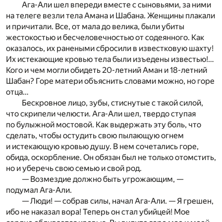
Ага-Али шел впереди вместе с сыновьями, за ними
на телеге везли тела Амана и Шабана. Женщины плакали
и причитали. Все, от мала до велика, были убиты
жестокостью и бесчеловечностью от содеянного. Как
оказалось, их ранеными сбросили в известковую шахту!
Их истекающие кровью тела были изъедены известью!…
Кого и чем могли обидеть 20-летний Аман и 18-летний
Шабан? Горе матери объяснить словами можно, но горе
отца…
Бескровное лицо, зубы, стиснутые с такой силой,
что скрипели челюсти. Ага-Али шел, твердо ступая
по булыжной мостовой. Как выдержать эту боль, что
сделать, чтобы остудить свою пылающую огнем
и истекающую кровью душу. В нем сочетались горе,
обида, оскорбление. Он обязан был не только отомстить,
но и уберечь свою семью и свой род.
— Возмездие должно быть угрожающим, —
подумал Ага-Али.
— Люди! — собрав силы, начал Ага-Али. — Я грешен,
ибо не наказал вора! Теперь он стал убийцей! Мое