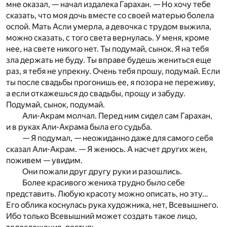
мне оказал, — начал издалека Гарахан. — Но хочу тебе
сказать, что моя дочь вместе со своей матерью болела
оспой. Мать Асли умерла, а девочка с трудом выжила,
можно сказать, с того света вернулась. У меня, кроме
нее, на свете никого нет. Ты подумай, сынок. Я на тебя
зла держать не буду. Ты вправе будешь жениться еще
раз, я тебя не упрекну. Очень тебя прошу, подумай. Если
ты после свадьбы прогонишь ее, я позора не переживу,
а если откажешься до свадьбы, прощу и забуду.
Подумай, сынок, подумай.
Али-Акрам молчал. Перед ним сидел сам Гарахан,
и в руках Али-Акрама была его судьба.
— Я подумал, — неожиданно даже для самого себя
сказал Али-Акрам. — Я женюсь. А насчет других жен,
поживем — увидим.
Они пожали друг другу руки и разошлись.
Более красивого жениха трудно было себе
представить. Любую красоту можно описать, но эту…
Его облика коснулась рука художника, нет, Всевышнего.
Ибо только Всевышний может создать такое лицо,