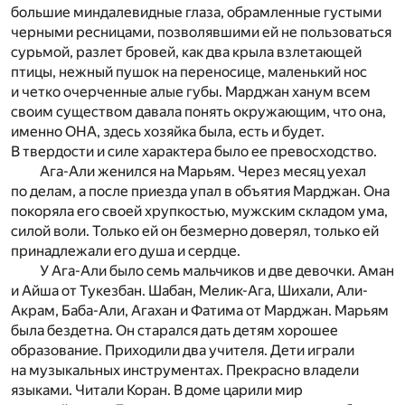
большие миндалевидные глаза, обрамленные густыми
черными ресницами, позволявшими ей не пользоваться
сурьмой, разлет бровей, как два крыла взлетающей
птицы, нежный пушок на переносице, маленький нос
и четко очерченные алые губы. Марджан ханум всем
своим существом давала понять окружающим, что она,
именно ОНА, здесь хозяйка была, есть и будет.
В твердости и силе характера было ее превосходство.
Ага-Али женился на Марьям. Через месяц уехал
по делам, а после приезда упал в объятия Марджан. Она
покоряла его своей хрупкостью, мужским складом ума,
силой воли. Только ей он безмерно доверял, только ей
принадлежали его душа и сердце.
У Ага-Али было семь мальчиков и две девочки. Аман
и Айша от Тукезбан. Шабан, Мелик-Ага, Шихали, Али-
Акрам, Баба-Али, Агахан и Фатима от Марджан. Марьям
была бездетна. Он старался дать детям хорошее
образование. Приходили два учителя. Дети играли
на музыкальных инструментах. Прекрасно владели
языками. Читали Коран. В доме царили мир