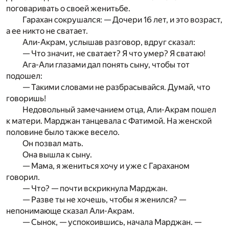
поговаривать о своей женитьбе.
Гарахан сокрушался: — Дочери 16 лет, и это возраст,
а ее никто не сватает.
Али-Акрам, услышав разговор, вдруг сказал:
— Что значит, не сватает? Я что умер? Я сватаю!
Ага-Али глазами дал понять сыну, чтобы тот
подошел:
— Такими словами не разбрасывайся. Думай, что
говоришь!
Недовольный замечанием отца, Али-Акрам пошел
к матери. Марджан танцевала с Фатимой. На женской
половине было также весело.
Он позвал мать.
Она вышла к сыну.
— Мама, я жениться хочу и уже с Гараханом
говорил.
— Что? — почти вскрикнула Марджан.
— Разве ты не хочешь, чтобы я женился? —
непонимающе сказал Али-Акрам.
— Сынок, — успокоившись, начала Марджан. —