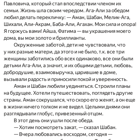
Павловича, который стал впоследствии членом их
семьи. Жизнь шла своим чередом. Ага-Али за обедом
любил делать перекличку: — Аман, Шабан, Мелик-Ага,
Шихали, Али-Акрам, Баба-Али, Агахан. Мои сила и опора!
Я горжусь вами! Айша, Фатима — вы украшения моего
дома, вы мои золото и бриллианты.
Окруженные заботой, дети не чувствовали, что
у них разные матери, да этого и не было, т.к. все три
женщины заботились обо всех одинаково, все они были
детьми Ага-Али, а значит, и их общими детьми, любовь,
добродушие, взаимовыручка, царившие в доме,
вызывали радость и приносили покой и уверенность.
Аман и Шабан любили уединяться. Строили планы
на будущее. Хотели путешествовать, поглядеть другие
страны. Аман сокрушался, что скоро его женят, а он еще
в жизни ничего толком и не видел. Целыми днями они
разглядывали глобус, привезенный отцом.
В этот день они ушли после обеда.
— Хотим посмотреть закат, — сказал Шабан.
— Вчера любовались восходом, сегодня —