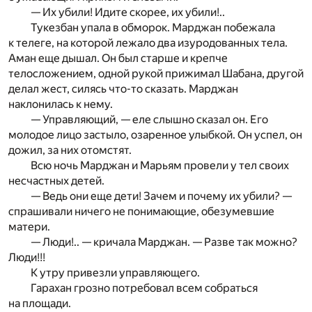
— Их убили! Идите скорее, их убили!..
Тукезбан упала в обморок. Марджан побежала
к телеге, на которой лежало два изуродованных тела.
Аман еще дышал. Он был старше и крепче
телосложением, одной рукой прижимал Шабана, другой
делал жест, силясь что-то сказать. Марджан
наклонилась к нему.
— Управляющий, — еле слышно сказал он. Его
молодое лицо застыло, озаренное улыбкой. Он успел, он
дожил, за них отомстят.
Всю ночь Марджан и Марьям провели у тел своих
несчастных детей.
— Ведь они еще дети! Зачем и почему их убили? —
спрашивали ничего не понимающие, обезумевшие
матери.
— Люди!.. — кричала Марджан. — Разве так можно?
Люди!!!
К утру привезли управляющего.
Гарахан грозно потребовал всем собраться
на площади.