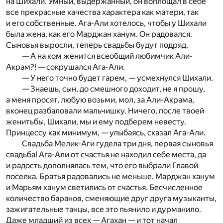
на Шихали. Умный, выдержанный, он воплощал в себе
все прекрасные качества характера как матери, так
и его собственные. Ага-Али хотелось, чтобы у Шихали
была жена, как его Марджан ханум. Он радовался.
Сыновья выросли, теперь свадьбы будут подряд.
— А на ком женится всеобщий любимчик Али-
Акрам?! — сокрушался Ага-Али.
— У него точно будет гарем, — усмехнулся Шихали.
— Знаешь, сын, до смешного доходит, не я прошу,
а меня просят, любую возьми, мол, за Али-Акрама,
вконец разбаловали мальчишку. Ничего, после твоей
женитьбы, Шихали, мы и ему подберем невесту.
Принцессу как минимум, — улыбаясь, сказал Ага-Али.
Свадьба Мелик-Аги гудела три дня, первая сыновья
свадьба! Ага-Али от счастья не находил себе места, да
и радость дополнялась тем, что его выбрали Главой
поселка. Братья радовались не меньше. Марджан ханум
и Марьям ханум светились от счастья. Бесчисленное
количество баранов, сменяющие друг друга музыканты,
зажигательные танцы, все это пьянило и дурманило.
Даже младший из всех — Агахан — и тот начал