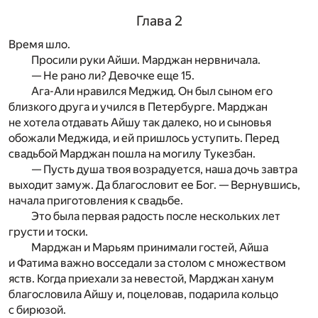
Глава 2
Время шло.
Просили руки Айши. Марджан нервничала.
— Не рано ли? Девочке еще 15.
Ага-Али нравился Меджид. Он был сыном его
близкого друга и учился в Петербурге. Марджан
не хотела отдавать Айшу так далеко, но и сыновья
обожали Меджида, и ей пришлось уступить. Перед
свадьбой Марджан пошла на могилу Тукезбан.
— Пусть душа твоя возрадуется, наша дочь завтра
выходит замуж. Да благословит ее Бог. — Вернувшись,
начала приготовления к свадьбе.
Это была первая радость после нескольких лет
грусти и тоски.
Марджан и Марьям принимали гостей, Айша
и Фатима важно восседали за столом с множеством
яств. Когда приехали за невестой, Марджан ханум
благословила Айшу и, поцеловав, подарила кольцо
с бирюзой.