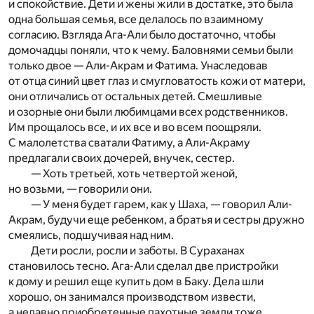
и спокойствие. Дети и жены жили в достатке, это была
одна большая семья, все делалось по взаимному
согласию. Взгляда Ага-Али было достаточно, чтобы
домочадцы поняли, что к чему. Баловнями семьи были
только двое — Али-Акрам и Фатима. Унаследовав
от отца синий цвет глаз и смугловатость кожи от матери,
они отличались от остальных детей. Смешливые
и озорные они были любимцами всех родственников.
Им прощалось все, и их все и во всем поощряли.
С малолетства сватали Фатиму, а Али-Акраму
предлагали своих дочерей, внучек, сестер.
— Хоть третьей, хоть четвертой женой,
но возьми, — говорили они.
— У меня будет гарем, как у Шаха, — говорил Али-
Акрам, будучи еще ребенком, а братья и сестры дружно
смеялись, подшучивая над ним.
Дети росли, росли и заботы. В Сураханах
становилось тесно. Ага-Али сделал две пристройки
к дому и решил еще купить дом в Баку. Дела шли
хорошо, он занимался производством извести,
а недавно приобретенные пахотные земли тоже