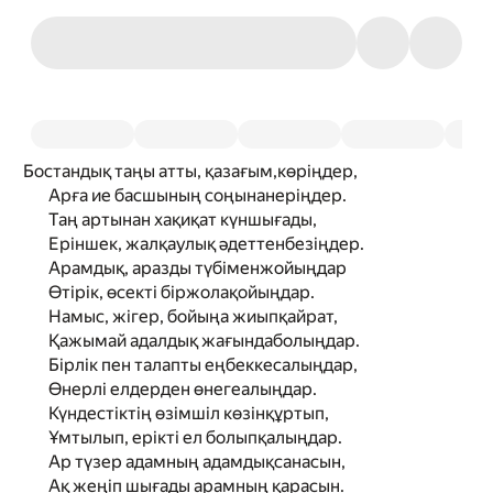
Бостандық таңы атты, қазағым,көріңдер,
Арға ие басшының соңынанеріңдер.
Таң артынан хақиқат күншығады,
Еріншек, жалқаулық әдеттенбезіңдер.
Арамдық, аразды түбіменжойыңдар
Өтірік, өсекті біржолақойыңдар.
Намыс, жігер, бойыңа жиыпқайрат,
Қажымай адалдық жағындаболыңдар.
Бірлік пен талапты еңбеккесалыңдар,
Өнерлі елдерден өнегеалыңдар.
Күндестіктің өзімшіл көзінқұртып,
Ұмтылып, ерікті ел болыпқалыңдар.
Ар түзер адамның адамдықсанасын,
Ақ жеңіп шығады арамның қарасын.