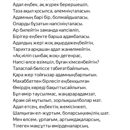
Адал еңбек, ақ жүрек берершешіп,
Таза ақыл қосылса, әлемніңталасын.
Адамның бәрі бір, болмайдыаласы,
Оларды бұзатын нәпсініңталасы.
Ар билейтін заманда нәпсіөліп,
Бірігер еңбекте барша адамбаласы.
Адалдың жері жоқ ақырдажеңбейтін,
Тарихта әрқашан адал жанөлмейтін.
«Ақ иіліп сынбақ жоқ» дегенрас,
Нәпсі өлсе өзімшіл, бұған кімсенбейтін?
Таласпай бөліссе табиғатбайлығын,
Қара жер тойғызар адамныңбарлығын.
Махаббатпен бірлесіп еңбекқылған
Өмірдің көреді бақыттысайлығын.
Бұл өмір таусылмас, жаңарарадамзат,
Арам ой мұтылып, зорлықшылболар мат.
Адал етсең, еңбектің жемісінжеп,
Шалқыған ел-жұртым, боларсыңкөңілің шат.
Мен өлсем, ұрпағым, артымдақаларсың,
Тілеген мақсұтты өмірденаларсың.