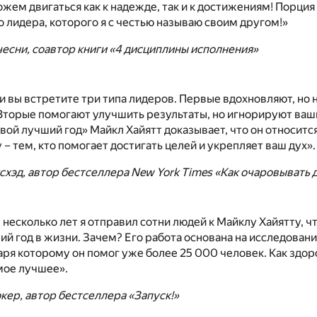
жем двигаться как к надежде, так и к достижениям! Порция
 лидера, которого я с честью называю своим другом!»
есни, соавтор книги «4 дисциплины исполнения»
и вы встретите три типа лидеров. Первые вдохновляют, но 
Вторые помогают улучшить результаты, но игнорируют ваш
Твой лучший год» Майкл Хайятт доказывает, что он относит
 – тем, кто помогает достигать целей и укрепляет ваш дух».
схэд, автор бестселлера New York Times «Как очаровывать 
 несколько лет я отправил сотни людей к Майклу Хайятту, ч
й год в жизни. Зачем? Его работа основана на исследовани
аря которому он помог уже более 25 000 человек. Как здор
амое лучшее».
ер, автор бестселлера «Запуск!»