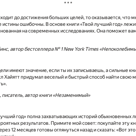
* * *
оходит до достижения больших целей, то оказывается, что м
истины ошибочны. В основе книги «Твой лучший год» лежи
нованная на современных исследованиях. Она поможет ва
инс, автор бестселлера № 1 New York Times «Непоколебим
ели имеют значение, если ты их записываешь, а сильные кни
л Хайятт придумал веселый и быстрый способ найти свою м
ь».
, писатель, автор книги «Незаменимый»
лучший год» полна захватывающих историй обыкновенных л
роятных результатов. Примите мой совет: покупайте эту кн
ерез 12 месяцев готовы оглянуться назад и сказать: «Вот эт