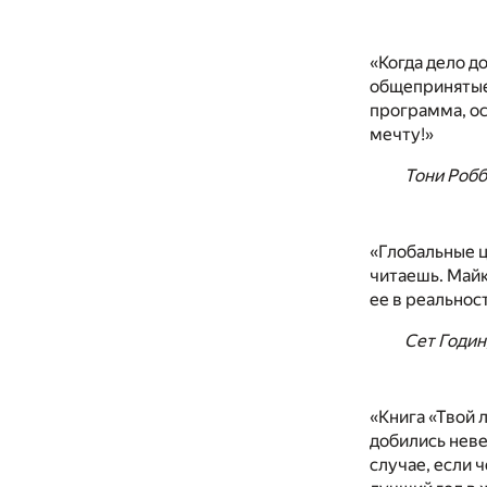
«Когда дело д
общепринятые 
программа, ос
мечту!»
Тони Робб
«Глобальные ц
читаешь. Майк
ее в реальност
Сет Годин
«Книга «Твой 
добились неве
случае, если ч