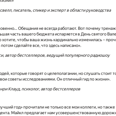
жизни!»
велл, писатель, спикер и эксперт в области руководства
ровенно… Обещания не всегда работают. Вот почему трена
́льшая часть вашего бюджета испаряется в День святого Вал
 хотите, чтобы ваша жизнь кардинально изменилась – проч
 потом сделайте все, что здесь написано».
и, автор бестселлеров, ведущий популярного радиошоу
юдей, которые говорят о целеполагании, но слушать стоит т
вои советы исследованиями. Он отличный гид по жизни».
нри Клауд, психолог, автор бестселлеров
лучший год» прочитали не только все мои коллеги, но также
дента. Майкл предлагает нам усовершенствованную дорожн