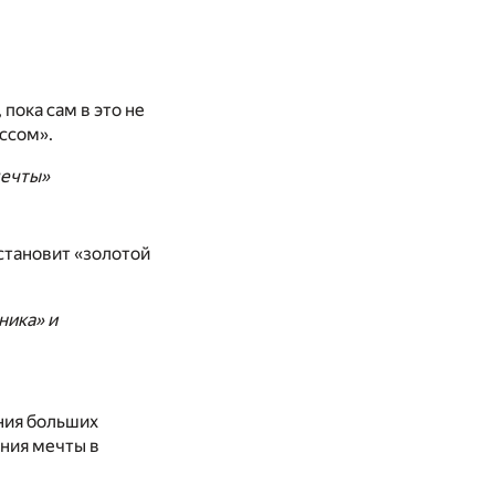
пока сам в это не
ссом».
мечты»
становит «золотой
ника» и
ения больших
ения мечты в