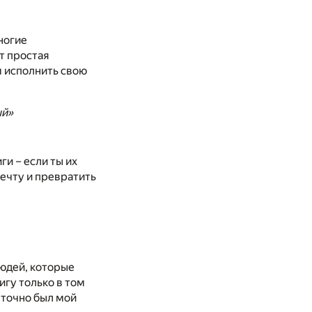
ногие
т простая
м исполнить свою
ый»
ги – если ты их
ечту и превратить
юдей, которые
игу только в том
о точно был мой