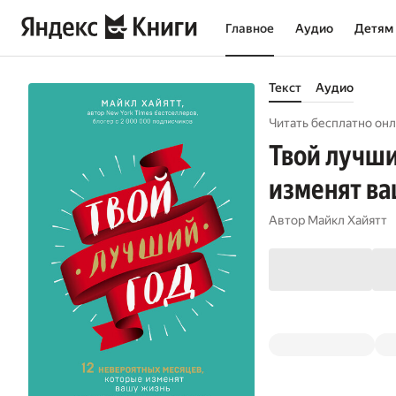
Главное
Аудио
Детям
Текст
Аудио
Читать бесплатно онл
Твой лучши
изменят в
Автор
Майкл Хайятт