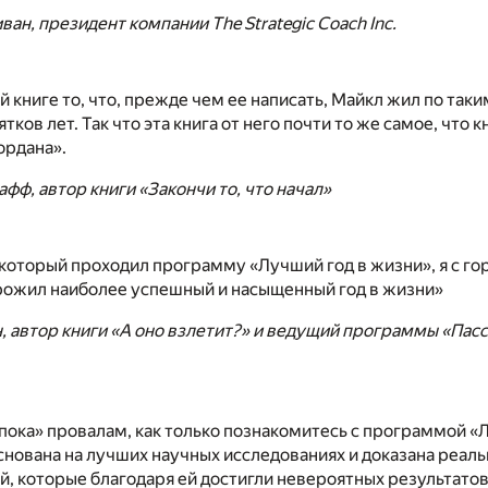
ван, президент компании The Strategic Coach Inc.
й книге то, что, прежде чем ее написать, Майкл жил по та
тков лет. Так что эта книга от него почти то же самое, что 
ордана».
фф, автор книги «Закончи то, что начал»
 который проходил программу «Лучший год в жизни», я с г
прожил наиболее успешный и насыщенный год в жизни»
, автор книги «А оно взлетит?» и ведущий программы «Па
пока» провалам, как только познакомитесь с программой «
снована на лучших научных исследованиях и доказана реа
, которые благодаря ей достигли невероятных результатов