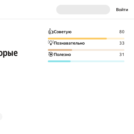
Войти
👍
Советую
80
💡
Познавательно
33
торые
🎯
Полезно
31