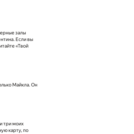
жерные залы
ентина. Если вы
итайте «Твой
олько Майкла. Он
 и три моих
ую карту, по