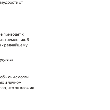
 мудрости от
не приводят к
и стремления. В
ся к редчайшему
других»
тобы они смогли
ях и личном
ово, что он вложил