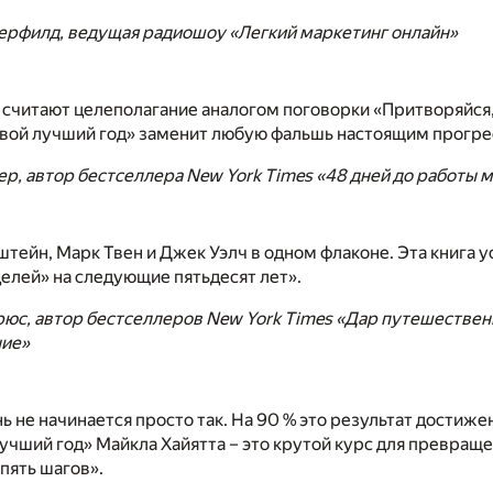
ерфилд, ведущая радиошоу «Легкий маркетинг онлайн»
считают целеполагание аналогом поговорки «Притворяйся, 
Твой лучший год» заменит любую фальшь настоящим прогре
р, автор бестселлера New York Times «48 дней до работы 
тейн, Марк Твен и Джек Уэлч в одном флаконе. Эта книга у
целей» на следующие пятьдесят лет».
юс, автор бестселлеров New York Times «Дар путешествен
ие»
ь не начинается просто так. На 90 % это результат достиж
лучший год» Майкла Хайятта – это крутой курс для превращ
 пять шагов».