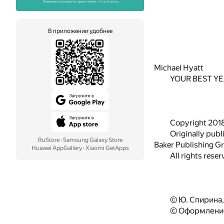
В приложении удобнее
Michael Hyatt
YOUR BEST Y
Copyright 2018
Originally publ
RuStore
·
Samsung Galaxy Store
Baker Publishing Gr
Huawei AppGallery
·
Xiaomi GetApps
All rights reser
© Ю. Спирина,
© Оформление