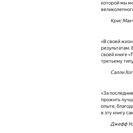
которой мы мо
великолепного
Крис Макч
«В своей жизн
результатам. 
своей книге «
третьему типу
Салли Хог
«За последние
прожить лучши
опыте, благод
в эту книгу с
Джефф Уок