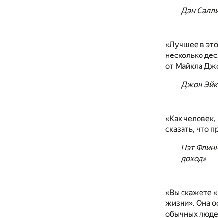
Дэн Салли
«Лучшее в это
несколько деся
от Майкла Дж
Джон Эйка
«Как человек,
сказать, что 
Пэт Флинн
доход»
«Вы скажете «
жизни». Она о
обычных людей