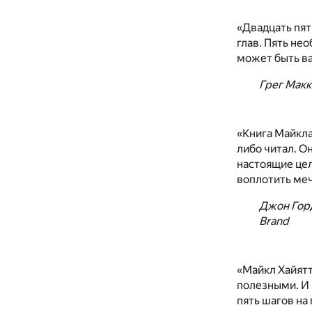
«Двадцать пят
глав. Пять нео
может быть в
Грег Макк
«Книга Майкла
либо читал. О
настоящие цел
воплотить меч
Джон Горд
Brand
«Майкл Хайятт
полезными. И 
пять шагов на 