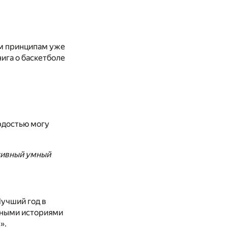
ким принципам уже
книга о баскетболе
ордостью могу
ссивный умный
Лучший год в
льными историями
».