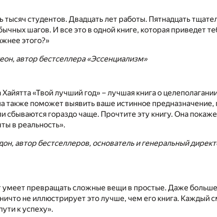
ь тысяч студентов. Двадцать лет работы. Пятнадцать тщат
бычных шагов. И все это в одной книге, которая приведет теб
ажнее этого?»
еон, автор бестселлера «Эссенциализм»
 Хайятта «Твой лучший год» – лучшая книга о целеполагании
на также поможет выявить ваше истинное предназначение,
и сбываются гораздо чаще. Прочтите эту книгу. Она покажет
ты в реальность».
он, автор бестселлеров, основатель и генеральный директ
 умеет превращать сложные вещи в простые. Даже больше 
ничто не иллюстрирует это лучше, чем его книга. Каждый 
пути к успеху».