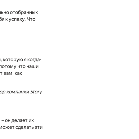
ельно отобранных
я к успеху. Что
, которую я когда-
 потому что наши
 вам, как
ор компании Story
– он делает их
сможет сделать эти