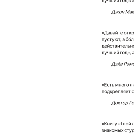
лучший год в 
Джон Макс
«Давайте отк
пустуют, а бо
действительно
лучший год», а
Дэйв Рэмс
«Есть много л
подкрепляет с
Доктор Ге
«Книгу «Твой 
знакомых сту