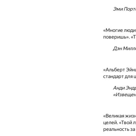
Эми Порт
«Многие люди 
поверишь». «
Дэн Милле
«Альберт Эйнш
стандарт для 
Анди Эндр
«Извещен
«Великая жизн
целей. «Твой 
реальность за