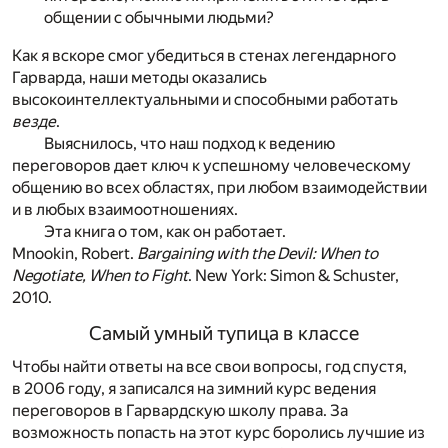
общении с обычными людьми?
Как я вскоре смог убедиться в стенах легендарного
Гарварда, наши методы оказались
высокоинтеллектуальными и способными работать
везде
.
Выяснилось, что наш подход к ведению
переговоров дает ключ к успешному человеческому
общению во всех областях, при любом взаимодействии
и в любых взаимоотношениях.
Эта книга о том, как он работает.
Mnookin, Robert.
Bargaining with the Devil: When to
Negotiate, When to Fight
. New York: Simon & Schuster,
2010.
Самый умный тупица в классе
Чтобы найти ответы на все свои вопросы, год спустя,
в 2006 году, я записался на зимний курс ведения
переговоров в Гарвардскую школу права. За
возможность попасть на этот курс боролись лучшие из