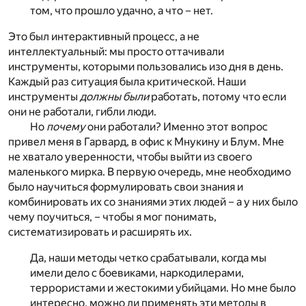
том, что прошло удачно, а что – нет.
Это был интерактивный процесс, а не
интеллектуальный: мы просто оттачивали
инструменты, которыми пользовались изо дня в день.
Каждый раз ситуация была критической. Наши
инструменты
должны были
работать, потому что если
они не работали, гибли люди.
Но
почему
они работали? Именно этот вопрос
привел меня в Гарвард, в офис к Мнукину и Блум. Мне
не хватало уверенности, чтобы выйти из своего
маленького мирка. В первую очередь, мне необходимо
было научиться формулировать свои знания и
комбинировать их со знаниями этих людей – а у них было
чему поучиться, – чтобы я мог понимать,
систематизировать и расширять их.
Да, наши методы четко срабатывали, когда мы
имели дело с боевиками, наркодилерами,
террористами и жестокими убийцами. Но мне было
интересно, можно ли применять эти методы в