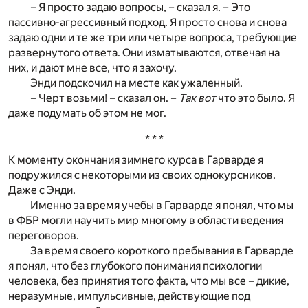
– Я просто задаю вопросы, – сказал я. – Это
пассивно-агрессивный подход. Я просто снова и снова
задаю одни и те же три или четыре вопроса, требующие
развернутого ответа. Они изматываются, отвечая на
них, и дают мне все, что я захочу.
Энди подскочил на месте как ужаленный.
– Черт возьми! – сказал он. –
Так вот
что это было. Я
даже подумать об этом не мог.
* * *
К моменту окончания зимнего курса в Гарварде я
подружился с некоторыми из своих однокурсников.
Даже с Энди.
Именно за время учебы в Гарварде я понял, что мы
в ФБР могли научить мир многому в области ведения
переговоров.
За время своего короткого пребывания в Гарварде
я понял, что без глубокого понимания психологии
человека, без принятия того факта, что мы все – дикие,
неразумные, импульсивные, действующие под