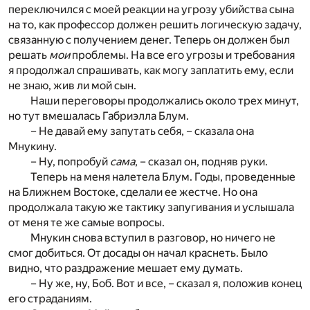
переключился с моей реакции на угрозу убийства сына
на то, как профессор должен решить логическую задачу,
связанную с получением денег. Теперь он должен был
решать
мои
проблемы. На все его угрозы и требования
я продолжал спрашивать, как могу заплатить ему, если
не знаю, жив ли мой сын.
Наши переговоры продолжались около трех минут,
но тут вмешалась Габриэлла Блум.
– Не давай ему запутать себя, – сказала она
Мнукину.
– Ну, попробуй
сама
, – сказал он, подняв руки.
Теперь на меня налетела Блум. Годы, проведенные
на Ближнем Востоке, сделали ее жестче. Но она
продолжала такую же тактику запугивания и услышала
от меня те же самые вопросы.
Мнукин снова вступил в разговор, но ничего не
смог добиться. От досады он начал краснеть. Было
видно, что раздражение мешает ему думать.
– Ну же, ну, Боб. Вот и все, – сказал я, положив конец
его страданиям.