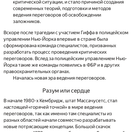
критической ситуации, и стало причиной создания
современных теорий, подготовки и методов
ведения переговоров об освобождении
заложников.
Вскоре после трагедии с участием Гиффа в полицейском
управлении Нью-Йорка впервые в стране была
сформирована команда специалистов, призванных
разработать процесс проведения критических
переговоров. Вслед за полицейским управлением Нью-
Йорка такие же команды появились в ФБР и в других
правоохранительных органах.
Началась новая эра ведения переговоров.
Разум или сердце
В начале 1980-х Кембридж, штат Массачусетс, стал
настоящей
«горячей точкой» в мире ведения
переговоров, так как именно там специалисты из
разных областей начали совместно разрабатывать
новые потрясающие концепции. Большой скачок