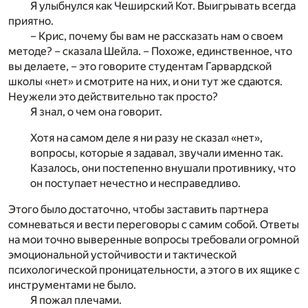
Я улыбнулся как Чеширский Кот. Выигрывать всегда
приятно.
– Крис, почему бы вам не рассказать нам о своем
методе? – сказала Шейла. – Похоже, единственное, что
вы делаете, – это говорите студентам Гарвардской
школы «нет» и смотрите на них, и они тут же сдаются.
Неужели это действительно так просто?
Я знал, о чем она говорит.
Хотя на самом деле я ни разу не сказал «нет»,
вопросы, которые я задавал, звучали именно так.
Казалось, они постепенно внушали противнику, что
он поступает нечестно и несправедливо.
Этого было достаточно, чтобы заставить партнера
сомневаться и вести переговоры с самим собой. Ответы
на мои точно выверенные вопросы требовали огромной
эмоциональной устойчивости и тактической
психологической проницательности, а этого в их ящике с
инструментами не было.
Я пожал плечами.