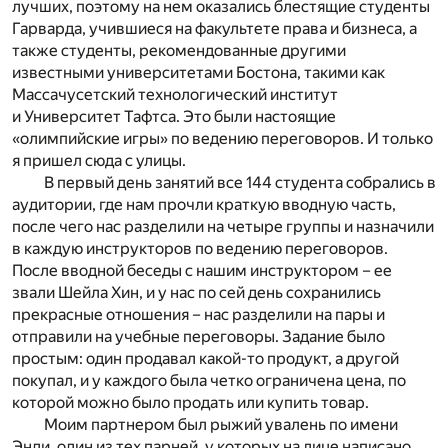
лучших, поэтому на нем оказались блестящие студенты
Гарварда, учившиеся на факультете права и бизнеса, а
также студенты, рекомендованные другими
известными университетами Бостона, такими как
Массачусетский технологический институт
и Университет Тафтса. Это были настоящие
«олимпийские игры» по ведению переговоров. И только
я пришел сюда с улицы.
В первый день занятий все 144 студента собрались в
аудитории, где нам прочли краткую вводную часть,
после чего нас разделили на четыре группы и назначили
в каждую инструкторов по ведению переговоров.
После вводной беседы с нашим инструктором – ее
звали Шейла Хин, и у нас по сей день сохранились
прекрасные отношения – нас разделили на пары и
отправили на учебные переговоры. Задание было
простым: один продавал какой-то продукт, а другой
покупал, и у каждого была четко ограничена цена, по
которой можно было продать или купить товар.
Моим партнером был рыжий увалень по имени
Энди, один из тех парней, у которых на лице написано