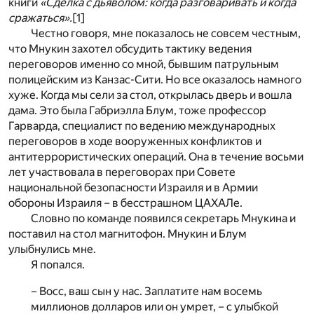
книги
«Сделка с дьяволом: когда разговаривать и когда
сражаться».
[1]
Честно говоря, мне показалось не совсем честным,
что Мнукин захотел обсудить тактику ведения
переговоров именно со мной, бывшим патрульным
полицейским из Канзас-Сити. Но все оказалось намного
хуже. Когда мы сели за стол, открылась дверь и вошла
дама. Это была Габриэлла Блум, тоже профессор
Гарварда, специалист по ведению международных
переговоров в ходе вооруженных конфликтов и
антитеррористических операций. Она в течение восьми
лет участвовала в переговорах при Совете
национальной безопасности Израиля и в Армии
обороны Израиля – в бесстрашном ЦАХАЛе.
Словно по команде появился секретарь Мнукина и
поставил на стол магнитофон. Мнукин и Блум
улыбнулись мне.
Я попался.
– Восс, ваш сын у нас. Заплатите нам восемь
миллионов долларов или он умрет, – с улыбкой