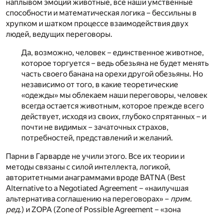
наплывом эмоций животные, все наши умственные
способности и математическая логика – бессильны в
хрупком и шатком процессе взаимодействия двух
людей, ведущих переговоры.
Да, возможно, человек – единственное животное,
которое торгуется – ведь обезьяна не будет менять
часть своего банана на орехи другой обезьяны. Но
независимо от того, в какие теоретические
«одежды» мы облекаем наши переговоры, человек
всегда остается животным, которое прежде всего
действует, исходя из своих, глубоко спрятанных – и
почти не видимых – зачаточных страхов,
потребностей, представлений и желаний.
Парни в Гарварде не учили этого. Все их теории и
методы связаны с силой интеллекта, логикой,
авторитетными анаграммами вроде BATNA (Best
Alternative to a Negotiated Agreement – «наилучшая
альтернатива соглашению на переговорах» –
прим.
ред
.) и ZOPA (Zone of Possible Agreement – «зона