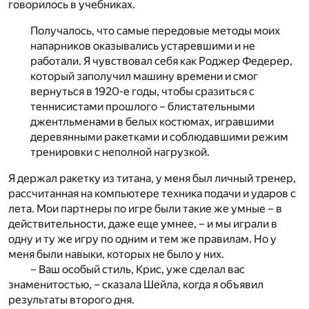
говорилось в учебниках.
Получалось, что самые передовые методы моих
напарников оказывались устаревшими и не
работали. Я чувствовал себя как Роджер Федерер,
который заполучил машину времени и смог
вернуться в 1920-е годы, чтобы сразиться с
теннисистами прошлого – блистательными
джентльменами в белых костюмах, игравшими
деревянными ракетками и соблюдавшими режим
тренировки с неполной нагрузкой.
Я держал ракетку из титана, у меня был личный тренер,
рассчитанная на компьютере техника подачи и ударов с
лета. Мои партнеры по игре были такие же умные – в
действительности, даже еще умнее, – и мы играли в
одну и ту же игру по одним и тем же правилам. Но у
меня были навыки, которых не было у них.
– Ваш особый стиль, Крис, уже сделал вас
знаменитостью, – сказала Шейла, когда я объявил
результаты второго дня.