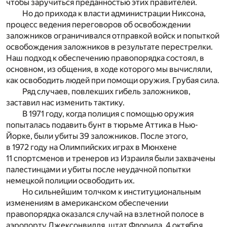
чтобы заручиться преданностью этих правителей.
Но до прихода к власти администрации Никсона,
процесс ведения переговоров об освобождении
заложников ограничивался отправкой войск и попыткой
освобождения заложников в результате перестрелки.
Наш подход к обеспечению правопорядка состоял, в
основном, из общения, в ходе которого мы вычисляли,
как освободить людей при помощи оружия. Грубая сила.
Ряд случаев, повлекших гибель заложников,
заставил нас изменить тактику.
В 1971 году, когда полиция с помощью оружия
попыталась подавить бунт в тюрьме Аттика в Нью-
Йорке, были убиты 39 заложников. После этого,
в 1972 году на Олимпийских играх в Мюнхене
11 спортсменов и тренеров из Израиля были захвачены
палестинцами и убиты после неудачной попытки
немецкой полиции освободить их.
Но сильнейшим толчком к институциональным
изменениям в американском обеспечении
правопорядка оказался случай на взлетной полосе в
аэропорту Джексонвилля, штат Флорида, 4 октября