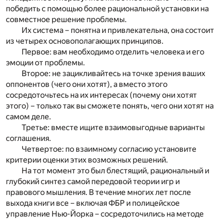
победить с помощью более рациональной установки на
совместное решение проблемы.
Их система – понятна и привлекательна, она состоит
из четырех основополагающих принципов.
Первое: вам необходимо отделить человека и его
эмоции от проблемы.
Второе: не зацикливайтесь на точке зрения ваших
оппонентов (чего они хотят), а вместо этого
сосредоточьтесь на их интересах (почему они хотят
этого) – только так вы сможете понять, чего они хотят на
самом деле.
Третье: вместе ищите взаимовыгодные варианты
соглашения.
Четвертое: по взаимному согласию установите
критерии оценки этих возможных решений.
На тот момент это был блестящий, рациональный и
глубокий синтез самой передовой теории игр и
правового мышления. В течение многих лет после
выхода книги все – включая ФБР и полицейское
управление Нью-Йорка – сосредоточились на методе