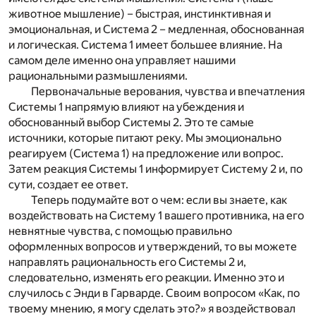
животное мышление) – быстрая, инстинктивная и
эмоциональная, и Система 2 – медленная, обоснованная
и логическая. Система 1 имеет большее влияние. На
самом деле именно она управляет нашими
рациональными размышлениями.
Первоначальные верования, чувства и впечатления
Системы 1 напрямую влияют на убеждения и
обоснованный выбор Системы 2. Это те самые
источники, которые питают реку. Мы эмоционально
реагируем (Система 1) на предложение или вопрос.
Затем реакция Системы 1 информирует Систему 2 и, по
сути, создает ее ответ.
Теперь подумайте вот о чем: если вы знаете, как
воздействовать на Систему 1 вашего противника, на его
невнятные чувства, с помощью правильно
оформленных вопросов и утверждений, то вы можете
направлять рациональность его Системы 2 и,
следовательно, изменять его реакции. Именно это и
случилось с Энди в Гарварде. Своим вопросом «Как, по
твоему мнению, я могу сделать это?» я воздействовал