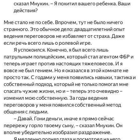
сказал Мнукин. – Я похитил вашего ребенка. Ваши
действия?
Мне стало не по себе. Впрочем, тут не было ничего
странного. Это обычное дело: двадцатилетний опыт
ведения переговоров не избавляет от страха. Даже
если речь всего лишь о ролевой игре.
Я успокоился. Конечно, я был всего лишь
патрульным полицейским, который стал агентом ФБР и
теперь играет против настоящих тяжеловесов. И я
вовсе не был гением. Но я оказался в этой комнате не
просто так. С годами у меня появились навыки, тактика и
собственный подход, который не только помогал мне
спасать чужие жизни, но и – теперь это очевидно –
изменил мою собственную. За годы ведения
переговоров у меня появился собственный метод
общения с людьми.
– Давай. Гони деньги, иначе я прямо сейчас
перережу горло твоему сыну, – сказал Мнукин. Он
вполне убедительно изобразил раздражение.
Я медленно поднял глаза и посмотрел на него