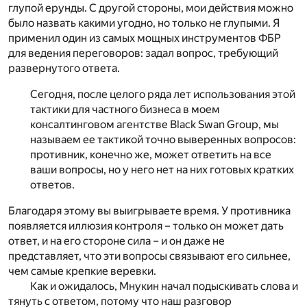
глупой ерунды. С другой стороны, мои действия можно
было назвать какими угодно, но только не глупыми. Я
применил один из самых мощных инструментов ФБР
для ведения переговоров: задал вопрос, требующий
развернутого ответа.
Сегодня, после целого ряда лет использования этой
тактики для частного бизнеса в моем
консалтинговом агентстве Black Swan Group, мы
называем ее тактикой точно выверенных вопросов:
противник, конечно же, может ответить на все
ваши вопросы, но у него нет на них готовых кратких
ответов.
Благодаря этому вы выигрываете время. У противника
появляется иллюзия контроля – только он может дать
ответ, и на его стороне сила – и он даже не
представляет, что эти вопросы связывают его сильнее,
чем самые крепкие веревки.
Как и ожидалось, Мнукин начал подыскивать слова и
тянуть с ответом, потому что наш разговор