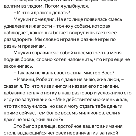
долгим взглядом. Потом я улыбнулся.
– И что я должен делать?
Мнукин помедлил. На его лице появилась смесь
удивления и жалости – точно у собаки, которая
наблюдает, как кошка бегает вокруг и пытается ее
раззадорить. Мы словно играли в разные игры по
разным правилам.
Мнукин справился с собой и посмотрел на меня,
подняв бровь, словно хотел напомнить, что игра еще не
закончилась.
– Так вам не жаль своего сына, мистер Восс?
– Извини, Роберт, но я даже не знаю, жив ли он, –
сказал я. То, что я извинился и назвал его по имени,
добавило теплую нотку в наш разговор и усложнило его
игру по запугиванию. «Мне действительно очень жаль,
что так получилось, но как я могу отдать тебе деньги
прямо сейчас, тем более восемь миллионов, если я
даже не знаю, жив ли он?»
Это было зрелище, достойное вашего внимания:
столь выдающийся человек нервничал из-за такой