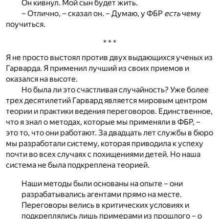
Он кивнул. Мой сын будет жить.
– Отлично, – сказал он. – Думаю, у ФБР
есть
чему
поучиться.
* * *
Я не просто выстоял против двух выдающихся ученых из
Гарварда. Я применил лучший из своих приемов и
оказался на высоте.
Но была ли это счастливая случайность? Уже более
трех десятилетий Гарвард является мировым центром
теории и практики ведения переговоров. Единственное,
что я знал о методах, которые мы применяли в ФБР, –
это то, что они работают. За двадцать лет службы в бюро
мы разработали систему, которая приводила к успеху
почти во всех случаях с похищениями детей. Но наша
система не была подкреплена теорией.
Наши методы были основаны на опыте – они
разрабатывались агентами прямо на месте.
Переговоры велись в критических условиях и
подкреплялись лишь примерами из прошлого – о