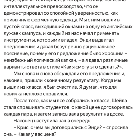
интеллектуальное превосходство, что он
демонстрировал со спокойной уверенностью, как
привычную форменную одежду. Мы с ним вошли в
пустой класс, выходивший окнами на одну из английских
лужаек кампуса, и каждый из нас начал применять
инструменты, которыми владел. Энди выдвигал
предложение и давал безупречно рациональное
пояснение, почему его предложение было хорошим –
неизбежный логический капкан, – а я давал различные
варианты ответа в стиле «Как я смогу это сделать?».
Мы снова и снова обсуждали его предложение и,
наконец, пришли к конечному результату. Когда мы
вышли из класса, я был счастлив. Я думал, что для
новичка неплохо справился.
После того, как мы все собрались в классе, Шейла
стала спрашивать студентов, о какой цене договорилась
каждая пара, и затем записывала результат на доске.
Наконец наступила наша очередь.
– Крис, о чем вы договорились с Энди? – спросила
она. – Какая у вас цена?