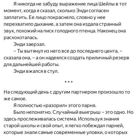
Я никогда не забуду выражение лица Шейлы в тот
момент, когда я сказал, сколько Энди согласен
заплатить. Ее лицо покраснело, словно у нее
перехватило дыхание, а затем она издала странный
звук, похожий на писк голодного птенца. Наконец она
расхохоталась.
Энди заерзал.
– Ты вытянул из него все до последнего цента, –
сказала она, – а он надеялся создать приличный резерв
для дальнейшей работы.
Энди вжался в стул.
* * *
На следующий день с другим партнером произошло то
же самое.
Я полностью «разорил» этого парня.
Было непонятно. Случайный выигрыш – это одно. Но
здесь прослеживалась система. Используя знания
старой школы и свой опыт, я легко побеждал парней,
которые знали самые современные уловки, о которых