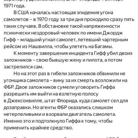
1971 года.
В США началась настоящая эпидемия угона
самолетов – в 1970 году за три дня проходило сразу пять
таких случаев. В обстановке такой напряженности
психически нездоровый человек по имени Джордж
Гифф – младший угнал самолет, летевший чартерным
рейсом из Нашвилла, чтобы улететь на Багамы.
К моменту завершения инцидента Гифф убил двоих
заложников – свою бывшую жену и пилота, а потом
застрелился сам.
Но на этот раз в гибели заложников обвинили не
угонщика самолета – вину за их смерть возложили на
ФБР. Двое заложников сумели уговорить Гиффа
разрешить им выйти на взлетную полосу
в Джексонвилле, штат Флорида, куда самолет сел для
дозаправки. Но агенты ФБР оказались слишком
нетерпеливыми и взорвали двигатель самолета.
Именно это и подтолкнуло Гиффа к тому, чтобы
применить крайнее средство.