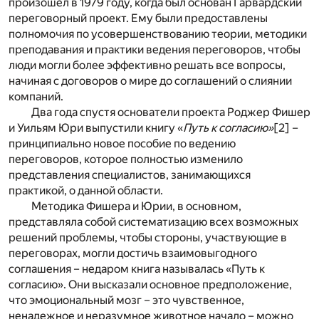
произошел в 1979 году, когда был основан Гарвардский
переговорный проект. Ему были предоставлены
полномочия по усовершенствованию теории, методики
преподавания и практики ведения переговоров, чтобы
люди могли более эффективно решать все вопросы,
начиная с договоров о мире до соглашений о слиянии
компаний.
Два года спустя основатели проекта Роджер Фишер
и Уильям Юри выпустили книгу «
Путь к согласию»
[2]
–
принципиально новое пособие по ведению
переговоров, которое полностью изменило
представления специалистов, занимающихся
практикой, о данной области.
Методика Фишера и Юрии, в основном,
представляла собой систематизацию всех возможных
решений проблемы, чтобы стороны, участвующие в
переговорах, могли достичь взаимовыгодного
соглашения – недаром книга называлась «Путь к
согласию». Они высказали основное предположение,
что эмоциональный мозг – это чувственное,
ненадежное и неразумное животное начало – можно