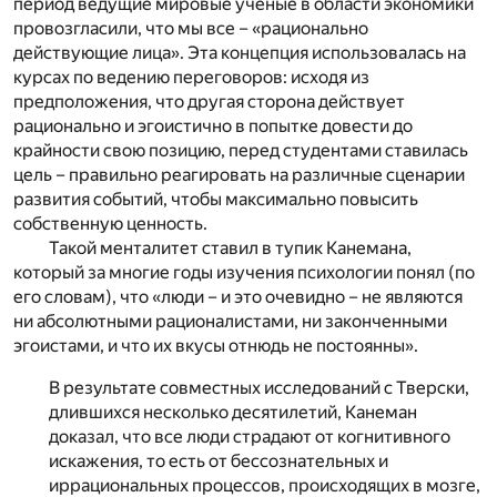
период ведущие мировые ученые в области экономики
провозгласили, что мы все – «рационально
действующие лица». Эта концепция использовалась на
курсах по ведению переговоров: исходя из
предположения, что другая сторона действует
рационально и эгоистично в попытке довести до
крайности свою позицию, перед студентами ставилась
цель – правильно реагировать на различные сценарии
развития событий, чтобы максимально повысить
собственную ценность.
Такой менталитет ставил в тупик Канемана,
который за многие годы изучения психологии понял (по
его словам), что «люди – и это очевидно – не являются
ни абсолютными рационалистами, ни законченными
эгоистами, и что их вкусы отнюдь не постоянны».
В результате совместных исследований с Тверски,
длившихся несколько десятилетий, Канеман
доказал, что все люди страдают от когнитивного
искажения, то есть от бессознательных и
иррациональных процессов, происходящих в мозге,