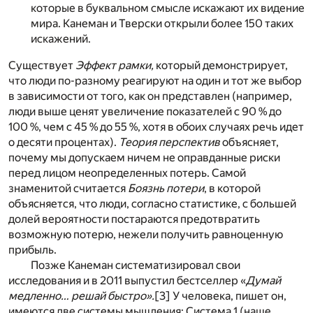
которые в буквальном смысле искажают их видение
мира. Канеман и Тверски открыли более 150 таких
искажений.
Существует
Эффект рамки,
который демонстрирует,
что люди по-разному реагируют на один и тот же выбор
в зависимости от того, как он представлен (например,
люди выше ценят увеличение показателей с 90 % до
100 %, чем с 45 % до 55 %, хотя в обоих случаях речь идет
о десяти процентах).
Теория перспектив
объясняет,
почему мы допускаем ничем не оправданные риски
перед лицом неопределенных потерь. Самой
знаменитой считается
Боязнь потери
, в которой
объясняется, что люди, согласно статистике, с большей
долей вероятности постараются предотвратить
возможную потерю, нежели получить равноценную
прибыль.
Позже Канеман систематизировал свои
исследования и в 2011 выпустил бестселлер «
Думай
медленно… решай быстро».
[3]
У человека, пишет он,
имеются две системы мышления: Система 1 (наше