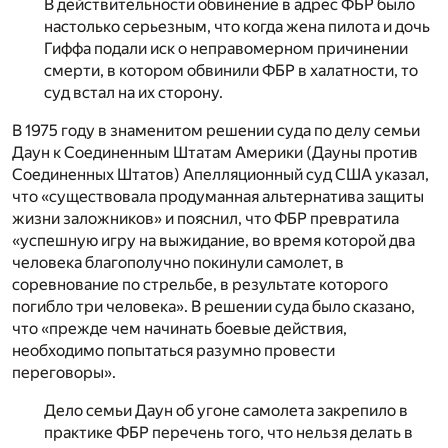
В действительности обвинение в адрес ФБР было
настолько серьезным, что когда жена пилота и дочь
Гиффа подали иск о неправомерном причинении
смерти, в котором обвинили ФБР в халатности, то
суд встал на их сторону.
В 1975 году в знаменитом решении суда по делу семьи
Даун к Соединенным Штатам Америки (Дауны против
Соединенных Штатов) Апелляционный суд США указал,
что «существовала продуманная альтернатива защиты
жизни заложников» и пояснил, что ФБР превратила
«успешную игру на выжидание, во время которой два
человека благополучно покинули самолет, в
соревнование по стрельбе, в результате которого
погибло три человека». В решении суда было сказано,
что «прежде чем начинать боевые действия,
необходимо попытаться разумно провести
переговоры».
Дело семьи Даун об угоне самолета закрепило в
практике ФБР перечень того, что нельзя делать в