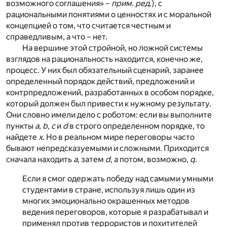
возможного соглашения» –
прим. ред
.), с
рациональными понятиями о ценностях и с моральной
концепцией о том, что считается честным и
справедливым, а что – нет.
На вершине этой стройной, но ложной системы
взглядов на рациональность находится, конечно же,
процесс. У них был обязательный сценарий, заранее
определенный порядок действий, предложений и
контрпредложений, разработанных в особом порядке,
который должен был привести к нужному результату.
Они словно имели дело с роботом: если вы выполните
пункты
a, b, c
и
d
в строго определенном порядке, то
найдете
x
. Но в реальном мире переговоры часто
бывают непредсказуемыми и сложными. Приходится
сначала находить
a
, затем
d
, а потом, возможно,
q.
Если я смог одержать победу над самыми умными
студентами в стране, используя лишь один из
многих эмоционально окрашенных методов
ведения переговоров, которые я разрабатывал и
применял против террористов и похитителей