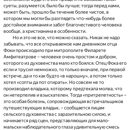
суеты, разумеется, было бы лучше; тогда перед нами,
может быть, прошло бы течение более чистое, в
котором мы могли бы разглядеть что-нибудь более
достойное внимания и забот благочестивого человека
вообще, а христианина в особенности.
Но и это не все, что можно сказать. Никак не надо
забывать, что все открываемое нам дневником отца
Фоки происходило при митрополите Филарете
Амфитеатрове – человеке очень простом и добром,
которого из духовенства мало кто боялся. Отец Фока его
если и трусил немножко, то только вначале, при первой
встрече, да и то как будто «в нарошну», а потом только
хотел «сопты да пот отирать». Но совсем не то
производил владыка, которому предтекала молва, что
он нетерпелив и взыскателен. Тогда «притрепетность» –
это особая болезнь, сопровождающая встречальщиков
путешествующих владык, – сообщается лицам
сельского духовенства с заразительною силою, и
начинается ряд сцен, представляющих для мало-
мальски наблюдательного глаза удивительную смесь