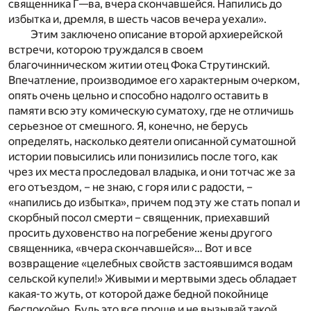
священника Г—ва, вчера скончавшейся. Напились до
избытка и, дремля, в шесть часов вечера уехали».
Этим заключено описание второй архиерейской
встречи, которою труждался в своем
благочинническом житии отец Фока Струтинский.
Впечатление, производимое его характерным очерком,
опять очень цельно и способно надолго оставить в
памяти всю эту комическую суматоху, где не отличишь
серьезное от смешного. Я, конечно, не берусь
определять, насколько деятели описанной суматошной
истории повысились или понизились после того, как
чрез их места проследовал владыка, и они тотчас же за
его отъездом, – не знаю, с горя или с радости, –
«напились до избытка», причем под эту же стать попал и
скорбный посол смерти – священник, приехавший
просить духовенство на погребение жены другого
священника, «вчера скончавшейся»… Вот и все
возвращение «целебных свойств застоявшимся водам
сельской купели!» Живыми и мертвыми здесь обладает
какая-то жуть, от которой даже бедной покойнице
беспокойно. Будь это все проще и не вызывай такой