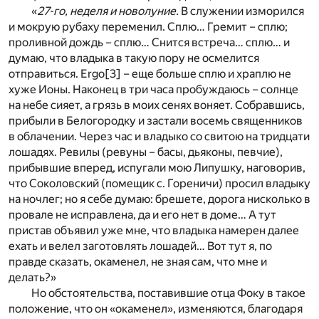
«
27-го, неделя и новолуние.
В служении изморился
и мокрую рубаху переменил. Сплю… Гремит – сплю;
проливной дождь – сплю… Снится встреча… сплю… и
думаю, что владыка в такую пору не осмелится
отправиться. Ergo
[3]
– еще больше сплю и храплю не
хуже Ионы. Наконец в три часа пробуждаюсь – солнце
на небе сияет, а грязь в моих сенях воняет. Собравшись,
прибыли в Белогородку и застали восемь священников
в облачении. Через час и владыко со свитою на тридцати
лошадях. Ревилы (ревуны – басы, дьяконы, певчие),
прибывшие вперед, испугали мою Липушку, наговорив,
что Соколовский (помещик с. Гореничи) просил владыку
на ночлег; но я себе думаю: брешете, дорога нисколько в
провале не исправлена, да и его нет в доме… А тут
пристав объявил уже мне, что владыка намерен далее
ехать и велел заготовлять лошадей… Вот тут я, по
правде сказать, окаменел, не зная сам, что мне и
делать?»
Но обстоятельства, поставившие отца Фоку в такое
положение, что он «окаменел», изменяются, благодаря