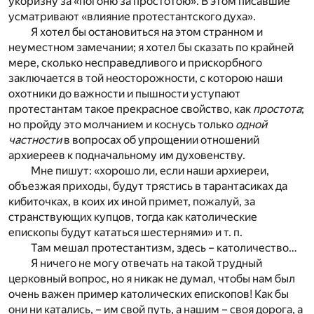
укоризну за «погоню за простотою». В этом писавшие
усматривают «влияние протестантского духа».
Я хотел бы остановиться на этом странном и
неуместном замечании; я хотел бы сказать по крайней
мере, сколько несправедливого и прискорбного
заключается в той неосторожности, с которою наши
охотники до важности и пышности уступают
протестантам такое прекрасное свойство, как
простота
;
но пройду это молчанием и коснусь только
одной
частности
в вопросах об упрощении отношений
архиереев к подначальному им духовенству.
Мне пишут: «хорошо ли, если наши архиереи,
объезжая приходы, будут трястись в тарантасиках да
кибиточках, в коих их иной примет, пожалуй, за
странствующих купцов, тогда как католические
епископы будут кататься шестернями» и т. п.
Там мешал протестантизм, здесь – католичество…
Я ничего не могу отвечать на такой трудный
церковный вопрос, но я никак не думал, чтобы нам был
очень важен пример католических епископов! Как бы
они ни катались, – им свой путь, а нашим – своя дорога, а