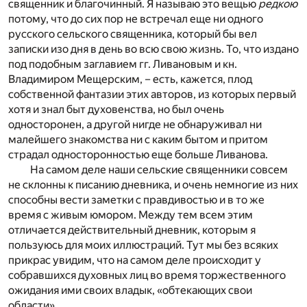
священник и благочинный. Я называю это вещью
редкою
потому, что до сих пор не встречал еще ни одного
русского сельского священника, который бы вел
записки изо дня в день во всю свою жизнь. То, что издано
под подобным заглавием гг. Ливановым и кн.
Владимиром Мещерским, – есть, кажется, плод
собственной фантазии этих авторов, из которых первый
хотя и знал быт духовенства, но был очень
односторонен, а другой нигде не обнаруживал ни
малейшего знакомства ни с каким бытом и притом
страдал односторонностью еще больше Ливанова.
На самом деле наши сельские священники совсем
не склонны к писанию дневника, и очень немногие из них
способны вести заметки с правдивостью и в то же
время с живым юмором. Между тем всем этим
отличается действительный дневник, которым я
пользуюсь для моих иллюстраций. Тут мы без всяких
прикрас увидим, что на самом деле происходит у
собравшихся духовных лиц во время торжественного
ожидания ими своих владык, «обтекающих свои
области».