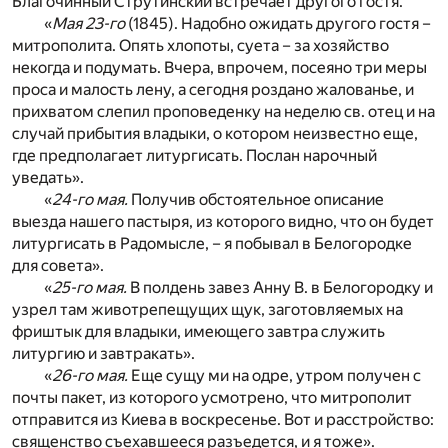
Благочинный Струтинский встречает другого гостя.
«
Мая 23-го
(1845). Надобно ожидать другого гостя –
митрополита. Опять хлопоты, суета – за хозяйство
некогда и подумать. Вчера, впрочем, посеяно три меры
проса и малость лену, а сегодня роздано жалованье, и
прихватом слепил проповеденку на неделю св. отец и на
случай прибытия владыки, о котором неизвестно еще,
где предполагает литургисать. Послан нарочный
уведать».
«
24-го мая.
Получив обстоятельное описание
выезда нашего пастыря, из которого видно, что он будет
литургисать в Радомысле, – я побывал в Белогородке
для совета».
«
25-го мая.
В полдень завез Анну В. в Белогородку и
узрел там животрепещущих щук, заготовляемых на
фриштык для владыки, имеющего завтра служить
литургию и завтракать».
«
26-го мая.
Еще сущу ми на одре, утром получен с
почты пакет, из которого усмотрено, что митрополит
отправится из Киева в воскресенье. Вот и расстройство:
священство съехавшееся разъедется, и я тоже».