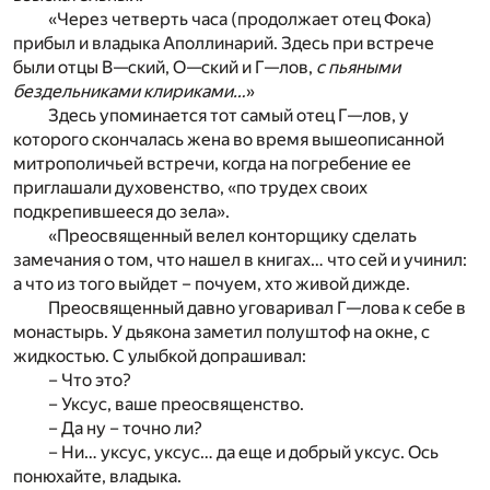
«Через четверть часа (продолжает отец Фока)
прибыл и владыка Аполлинарий. Здесь при встрече
были отцы В—ский, О—ский и Г—лов,
с пьяными
бездельниками клириками…
»
Здесь упоминается тот самый отец Г—лов, у
которого скончалась жена во время вышеописанной
митрополичьей встречи, когда на погребение ее
приглашали духовенство, «по трудех своих
подкрепившееся до зела».
«Преосвященный велел конторщику сделать
замечания о том, что нашел в книгах… что сей и учинил:
а что из того выйдет – почуем, хто живой дижде.
Преосвященный давно уговаривал Г—лова к себе в
монастырь. У дьякона заметил полуштоф на окне, с
жидкостью. С улыбкой допрашивал:
– Что это?
– Уксус, ваше преосвященство.
– Да ну – точно ли?
– Ни… уксус, уксус… да еще и добрый уксус. Ось
понюхайте, владыка.