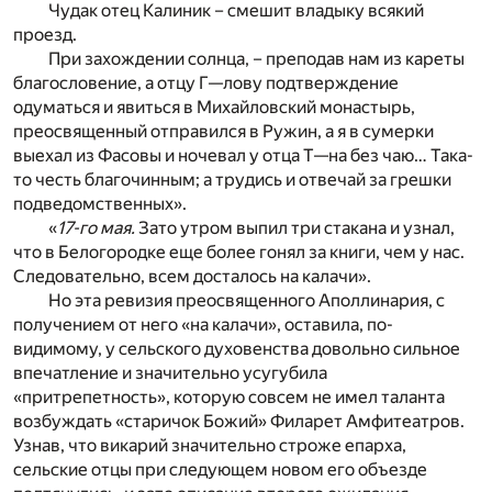
Чудак отец Калиник – смешит владыку всякий
проезд.
При захождении солнца, – преподав нам из кареты
благословение, а отцу Г—лову подтверждение
одуматься и явиться в Михайловский монастырь,
преосвященный отправился в Ружин, а я в сумерки
выехал из Фасовы и ночевал у отца Т—на без чаю… Така-
то честь благочинным; а трудись и отвечай за грешки
подведомственных».
«
17-го мая.
Зато утром выпил три стакана и узнал,
что в Белогородке еще более гонял за книги, чем у нас.
Следовательно, всем досталось на калачи».
Но эта ревизия преосвященного Аполлинария, с
получением от него «на калачи», оставила, по-
видимому, у сельского духовенства довольно сильное
впечатление и значительно усугубила
«притрепетность», которую совсем не имел таланта
возбуждать «старичок Божий» Филарет Амфитеатров.
Узнав, что викарий значительно строже епарха,
сельские отцы при следующем новом его объезде