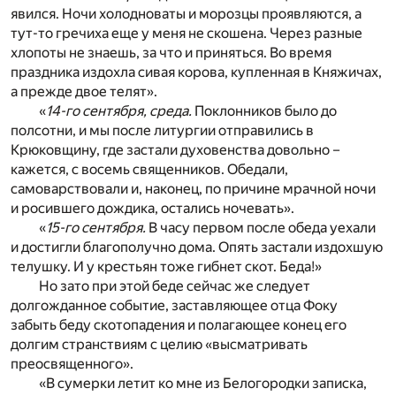
явился. Ночи холодноваты и морозцы проявляются, а
тут-то гречиха еще у меня не скошена. Через разные
хлопоты не знаешь, за что и приняться. Во время
праздника издохла сивая корова, купленная в Княжичах,
а прежде двое телят».
«
14-го сентября, среда.
Поклонников было до
полсотни, и мы после литургии отправились в
Крюковщину, где застали духовенства довольно –
кажется, с восемь священников. Обедали,
самоварствовали и, наконец, по причине мрачной ночи
и росившего дождика, остались ночевать».
«
15-го сентября.
В часу первом после обеда уехали
и достигли благополучно дома. Опять застали издохшую
телушку. И у крестьян тоже гибнет скот. Беда!»
Но зато при этой беде сейчас же следует
долгожданное событие, заставляющее отца Фоку
забыть беду скотопадения и полагающее конец его
долгим странствиям с целию «высматривать
преосвященного».
«В сумерки летит ко мне из Белогородки записка,