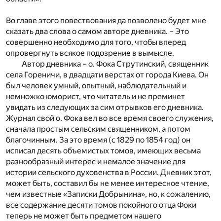
Во главе этого повествования да позволено будет мне
сказать два слова о самом авторе дневника. – Это
совершенно необходимо для того, чтобы вперед
опровергнуть всякое подозрение в вымысле.
Автор дневника – о. Фока Струтинский, священник
села Гореничи, в двадцати верстах от города Киева. Он
был человек умный, опытный, наблюдательный и
немножко юморист, что читатель и не преминет
увидать из следующих за сим отрывков его дневника.
Журнал свой о. Фока вел во все время своего служения,
сначала простым сельским священником, а потом
благочинным. За это время (с 1829 по 1854 год) он
исписал десять объемистых томов, имеющих весьма
разнообразный интерес и немалое значение для
истории сельского духовенства в России. Дневник этот,
может быть, составил бы не менее интересное чтение,
чем известные «Записки Добрынина», но, к сожалению,
все содержание десяти томов покойного отца Фоки
теперь не может быть предметом нашего