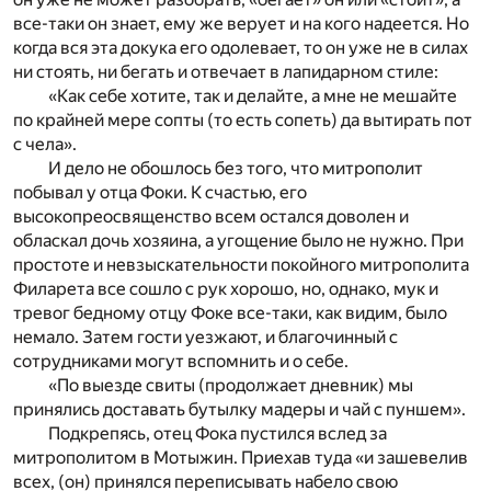
все-таки он знает, ему же верует и на кого надеется. Но
когда вся эта докука его одолевает, то он уже не в силах
ни стоять, ни бегать и отвечает в лапидарном стиле:
«Как себе хотите, так и делайте, а мне не мешайте
по крайней мере сопты (то есть сопеть) да вытирать пот
с чела».
И дело не обошлось без того, что митрополит
побывал у отца Фоки. К счастью, его
высокопреосвященство всем остался доволен и
обласкал дочь хозяина, а угощение было не нужно. При
простоте и невзыскательности покойного митрополита
Филарета все сошло с рук хорошо, но, однако, мук и
тревог бедному отцу Фоке все-таки, как видим, было
немало. Затем гости уезжают, и благочинный с
сотрудниками могут вспомнить и о себе.
«По выезде свиты (продолжает дневник) мы
принялись доставать бутылку мадеры и чай с пуншем».
Подкрепясь, отец Фока пустился вслед за
митрополитом в Мотыжин. Приехав туда «и зашевелив
всех, (он) принялся переписывать набело свою