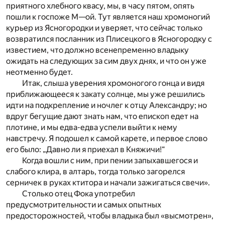
приятного хлебного квасу, мы, в часу пятом, опять
пошли к госпоже М—ой. Тут является наш хромоногий
курьер из Ясногородки и уверяет, что сейчас только
возвратился посланник из Плисецкого в Ясногородку с
известием, что должно всенепременно владыку
ожидать на следующих за сим двух днях, и что он уже
неотменно будет.
Итак, слыша уверения хромоногого гонца и видя
приближающееся к закату солнце, мы уже решились
идти на подкрепление и ночлег к отцу Александру; но
вдруг бегущие дают знать нам, что епископ едет на
плотине, и мы едва-едва успели выйти к нему
навстречу. Я подошел к самой карете, и первое слово
его было: „Давно ли я приехал в Княжичи!“
Когда вошли с ним, при пении запыхавшегося и
слабого клира, в алтарь, тогда только загорелся
серничек в руках ктитора и начали зажигаться свечи».
Столько отец Фока употребил
предусмотрительности и самых опытных
предосторожностей, чтобы владыка был «высмотрен»,