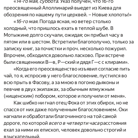
«
14-го мая, суббота
. Указ получен, что 16-го
преосвященный Аполлинарий выедет из Киева для
обозрения по нашему пути церквей. – Новые хлопоты!»
«
16-го мая.
Погода ясная, но ветер столько
холодный, что пришлось ехать в теплой шубе. В
Мотыжине долго скучали, ожидая; он прибыл часу в
пятом или в шестом. Встретили благополучно, только за
записку книг, за почистки и проч. несколько пожурил.
Впрочем, обходился довольно ласково. При встрече
были священники В—в, Р—ский и дядя Г—с с клирами».
«Когда его преосвященство изъявил согласие пить
чай, то я, испросив у него благословение, пустился во
всю прыть в Фасову, а за мною в погоню дьяконы и
певчие в двух экипажах, за обычным ялмужным
(нищенским) побором, которое и получили от меня».
Как шибко ни гнал отец Фока от этих обирох, но не
спасся от них даже полученным благословением. Оки
нагнали и обработали благочинного на той самой
дороге, по которой
всего в четверти часа
расстояния
ехал за ними их епископ, человек довольно строгий и
взыскательный.