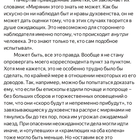
словами: «Мирянин этого знать не может. Как бы
искусно он ни наблюдал быт и нравы духовенства, он не
может дать оценки тому, что в этих случаях творится в
душе ожидающих. Это невозможно для стороннего
наблюдателя именно потому, что происходит
внутри
человека. Это знают только те, кто сам подобное
испытывал».
Может быть, все это правда. Вообще я не стану
опровергать моего корреспондента пункт за пунктом.
Хотя мне кажется, это не особенно трудно было бы
сделать, по крайней мере в отношении некоторых из его
доводов. Так, например, можно бы попытаться доказать
ему, что если бы епископы ездили почаще и попроще –
без больших сборов и торжественных оповещений о
том, что они «скоро будут и непременно прибудут», то
завязывающиеся у духовенства распри с мирянами не
тянулись бы до тех пор, пока им угрожал
ожидаемый
наезд. При опасении неожиданности дела могли идти
иначе, и «отупевших» и «храмлющих на оба колена»
тоже могло быть меньше. Но «оставим все это