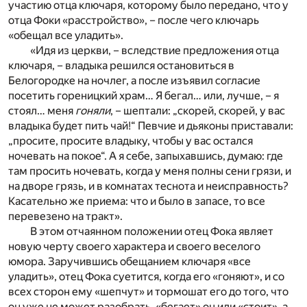
участию отца ключаря, которому было передано, что у
отца Фоки «расстройство», – после чего ключарь
«обещал все уладить».
«Идя из церкви, – вследствие предложения отца
ключаря, – владыка решился остановиться в
Белогородке на ночлег, а после изъявил согласие
посетить гореницкий храм… Я бегал… или, лучше, – я
стоял… меня
гоняли
, – шептали: „скорей, скорей, у вас
владыка будет пить чай!“ Певчие и дьяконы приставали:
„просите, просите владыку, чтобы у вас остался
ночевать на покое“. А я себе, запыхавшись, думаю: где
там просить ночевать, когда у меня полны сени грязи, и
на дворе грязь, и в комнатах теснота и неисправность?
Касательно же приема: что и было в запасе, то все
перевезено на тракт».
В этом отчаянном положении отец Фока являет
новую черту своего характера и своего веселого
юмора. Заручившись обещанием ключаря «все
уладить», отец Фока суетится, когда его «гоняют», и со
всех сторон ему «шепчут» и тормошат его до того, что
он уже не может разобрать, «бегает» он или «стоит», а