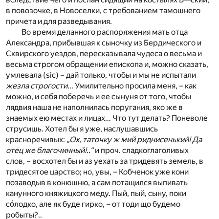
в повозочке, в Новоселки, с требованием тамошнего
причета и для разведывания.
Во время деланного распоряжения мать отца
Александра, прибывшая к сыночку из Бердического и
Сквирского уездов, пересказывала чудеса о весьма и
весьма строгом обращении епископа и, можно сказать,
умлевала (sic) – дай только, чтобы и мы не испытали
жезла строгости…
Умилительно просила меня, – как
можно, и себя поберечь и ее сынуня от того, чтобы
лядвия наша не наполнилась поругания, яко же в
знаемых ею местах и лицах… Что тут делать? Поневоле
струсишь. Хотел бы я уже, наслушавшись
красноречивых:
„Ох, таточку ж мий риднисенький! Да
отец же благочинный!..“
и проч. сладкоглаголивых
слов, – восхотел бы и аз уехать за тридевять земель, в
тридесятое царство; но, увы, – Кобченок уже кони
позаводыв в конюшню, а сам потащился выпивать
канунного княжицкого меду. Пый, пый, сыну, поки
сόлодко, але як буде гирко, – от тоди що будемо
робыты?..