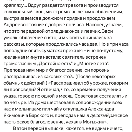
храпляху… Вдруг раздается тревога и производится
колокольный звон, мы стремглав летим к облачениям,
выстраиваемся в должном порядке и продолжаем
Андреево стояние с добрые полчаса. Наконец узнаем,
что это передовой отряд диаконов и певчих. Звон
умолк, облачение снято, и мы опять принялись за
рассказы, которые продолжались часа два. Но в три часа
пополудни опять суматоха прежняя – и не по-пустому,
желанная минута настала: святитель встречен
громогласным „Достойно есть“ и „Многие лета“.
Преподав нам мир и благословение, он порознь
расспрашивал: из каковых кто?» (После некоторых
обычных действий.) «Расспрашивал об урожае, говорим
ли проповеди? Я отвечал, что, со времени получения
указа, говорю по одной в месяц. Советовал составлять и
по четыре. Из дома шествовал в сопровождении всех
нас к мельницам: пил чай у откупщика Александра
Якимовича Барского и, преподав нам
в десятый раз
свое
пастырское благословение, уехал в Мотыжин».
В этой первой выписке, кажется, не видим ничего,