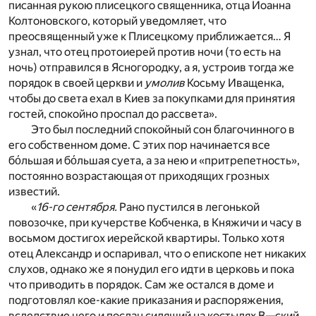
писанная рукою плисецкого священника, отца Иоанна
Колтоновского, который уведомляет, что
преосвященный уже к Плисецкому приближается… Я
узнал, что отец протоиерей против ночи (то есть на
ночь) отправился в Ясногородку, а я, устроив тогда же
порядок в своей церкви и
умолив
Косьму Иващенка,
чтобы до света ехал в Киев за покупками для принятия
гостей, спокойно проспал до рассвета».
Это был последний спокойный сон благочинного в
его собственном доме. С этих пор начинается все
бόльшая и бόльшая суета, а за нею и «притрепетность»,
постоянно возрастающая от приходящих грозных
известий.
«
16-го сентября.
Рано пустился в легонькой
повозочке, при кучерстве Кобченка, в Княжичи и часу в
восьмом достигох иерейской квартиры. Только хотя
отец Александр и оспаривал, что о епископе нет никаких
слухов, однако же я понудил его идти в церковь и пока
что приводить в порядок. Сам же остался в доме и
подготовлял кое-какие приказания и распоряжения,
вследствие чего и послан сидящий на костылях В—ский,