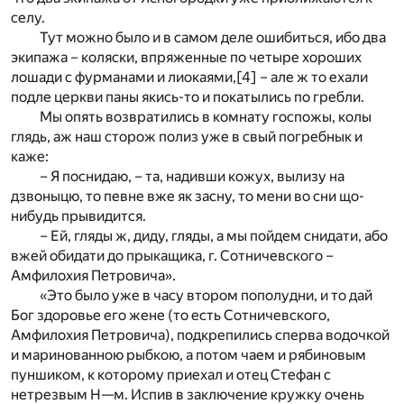
селу.
Тут можно было и в самом деле ошибиться, ибо два
экипажа – коляски, впряженные по четыре хороших
лошади с фурманами и лиокаями,
[4]
– але ж то ехали
подле церкви паны якись-то и покатылись по гребли.
Мы опять возвратились в комнату госпожы, колы
глядь, аж наш сторож полиз уже в свый погребнык и
каже:
– Я поснидаю, – та, надивши кожух, вылизу на
дзвоныцю, то певне вже як засну, то мени во сни що-
нибудь прывидится.
– Ей, гляды ж, диду, гляды, а мы пойдем снидати, або
вжей обидати до прыкащика, г. Сотничевского –
Амфилохия Петровича».
«Это было уже в часу втором пополудни, и то дай
Бог здоровье его жене (то есть Сотничевского,
Амфилохия Петровича), подкрепились сперва водочкой
и маринованною рыбкою, а потом чаем и рябиновым
пуншиком, к которому приехал и отец Стефан с
нетрезвым Н—м. Испив в заключение кружку очень