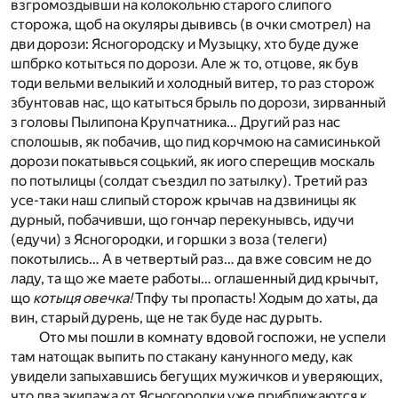
взгромоздывши на колокольню старого слипого
сторожа, щоб на окуляры дывивсь (в очки смотрел) на
дви дорози: Ясногородску и Музыцку, хто буде дуже
шпбрко котыться по дорози. Але ж то, отцове, як був
тоди вельми велыкий и холодный витер, то раз сторож
збунтовав нас, що катыться брыль по дорози, зирванный
з головы Пылипона Крупчатника… Другий раз нас
сполошыв, як побачив, що пид корчмою на самисинькой
дорози покатывься соцький, як иого сперещив москаль
по потылицы (солдат съездил по затылку). Третий раз
усе-таки наш слипый сторож крычав на дзвиницы як
дурный, побачивши, що гончар перекунывсь, идучи
(едучи) з Ясногородки, и горшки з воза (телеги)
покотылись… А в четвертый раз… да вже совсим не до
ладу, та що же маете работы… оглашенный дид крычыт,
що
котыця овечка!
Тпфу ты пропасть! Ходым до хаты, да
вин, старый дурень, ще не так буде нас дурыть.
Ото мы пошли в комнату вдовой госпожи, не успели
там натощак выпить по стакану канунного меду, как
увидели запыхавшись бегущих мужичков и уверяющих,
что два экипажа от Ясногородки уже приближаются к