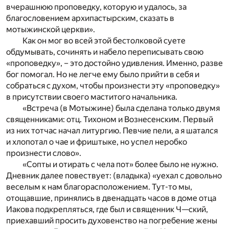
вчерашнюю проповедку, которую и удалось, за
благословением архипастырским, сказать в
мотыжинской церкви».
Как он мог во всей этой бестолковой суете
обдумывать, сочинять и набело переписывать свою
«проповедку», – это достойно удивления. Именно, разве
бог помогал. Но не легче ему было прийти в себя и
собраться с духом, чтобы произнести эту «проповедку»
в присутствии своего маститого начальника.
«Встреча (в Мотыжине) была сделана только двумя
священниками: отц. Тихоном и Вознесенским. Первый
из них тотчас начал литургию. Певчие пели, а я шатался
и хлопотал о чае и фриштыке, но успел неробко
произнести слово».
«Сопты и отирать с чела пот» более было не нужно.
Дневник далее повествует: (владыка) «уехал с довольно
веселым к нам благорасположением. Тут-то мы,
отощавшие, принялись в двенадцать часов в доме отца
Иакова подкрепляться, где был и священник Ч—ский,
приехавший просить духовенство на погребение жены