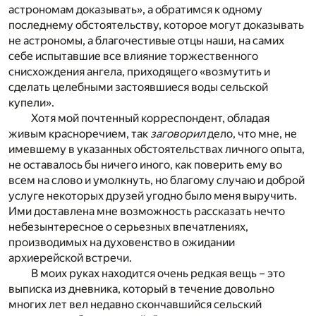
астрономам доказывать», а обратимся к одному
последнему обстоятельству, которое могут доказывать
не астрономы, а благочестивые отцы наши, на самих
себе испытавшие все влияние торжественного
снисхождения ангела, приходящего «возмутить и
сделать целебными застоявшиеся воды сельской
купели».
Хотя мой почтенный корреспондент, обладая
живым красноречием, так
заговорил
дело, что мне, не
имевшему в указанных обстоятельствах личного опыта,
не оставалось бы ничего иного, как поверить ему во
всем на слово и умолкнуть, но благому случаю и доброй
услуге некоторых друзей угодно было меня выручить.
Ими доставлена мне возможность рассказать нечто
небезынтересное о серьезных впечатлениях,
производимых на духовенство в ожидании
архиерейской встречи.
В моих руках находится очень редкая вещь – это
выписка из дневника, который в течение довольно
многих лет вел недавно скончавшийся сельский