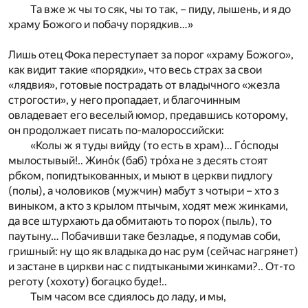
Та вже ж чы то сяк, чы то так, – пиду, лышень, и я до
храму Божого и побачу порядкив…»
Лишь отец Фока переступает за порог «храму Божого»,
как видит такие «порядки», что весь страх за свои
«лядвия», готовые пострадать от владычного «жезла
строгости», у него пропадает, и благочинным
овладевает его веселый юмор, предавшись которому,
он продолжает писать по-малороссийски:
«Колы ж я туды вийду (то есть в храм)… Гόсподы
мылостывый!.. Жинόк (баб) трόха не з десять стоят
рбком, попидтыкованных, и мыют в церкви пидлогу
(полы), а чоловиков (мужчин) мабут з чотыри – хто з
виныком, а кто з крылом птычым, ходят меж жинками,
да все штурхають да обмитають то порох (пыль), то
паутыну… Побачивши таке безладье, я подумав соби,
гришный: ну що як владыка до нас рум (сейчас нагрянет)
и застане в циркви нас с пидтыкаными жинками?.. От-то
реготу (хохоту) богацко буде!..
Тым часом все сдиялось до ладу, и мы,