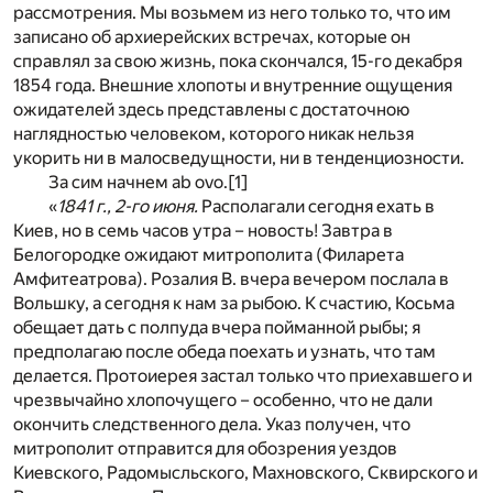
рассмотрения. Мы возьмем из него только то, что им
записано об архиерейских встречах, которые он
справлял за свою жизнь, пока скончался, 15-го декабря
1854 года. Внешние хлопоты и внутренние ощущения
ожидателей здесь представлены с достаточною
наглядностью человеком, которого никак нельзя
укорить ни в малосведущности, ни в тенденциозности.
За сим начнем ab ovo.
[1]
«
1841 г., 2-го июня.
Располагали сегодня ехать в
Киев, но в семь часов утра – новость! Завтра в
Белогородке ожидают митрополита (Филарета
Амфитеатрова). Розалия В. вчера вечером послала в
Вольшку, а сегодня к нам за рыбою. К счастию, Косьма
обещает дать с полпуда вчера пойманной рыбы; я
предполагаю после обеда поехать и узнать, что там
делается. Протоиерея застал только что приехавшего и
чрезвычайно хлопочущего – особенно, что не дали
окончить следственного дела. Указ получен, что
митрополит отправится для обозрения уездов
Киевского, Радомысльского, Махновского, Сквирского и