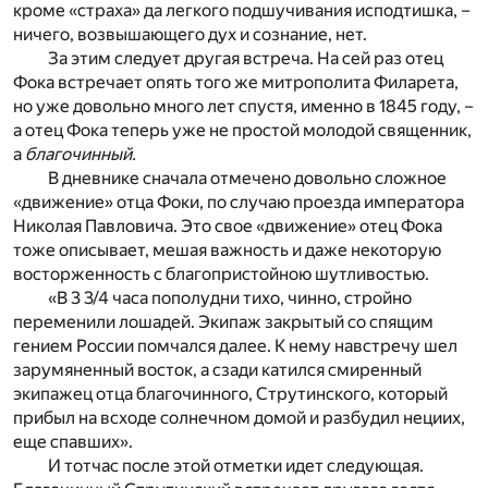
кроме «страха» да легкого подшучивания исподтишка, –
ничего, возвышающего дух и сознание, нет.
За этим следует другая встреча. На сей раз отец
Фока встречает опять того же митрополита Филарета,
но уже довольно много лет спустя, именно в 1845 году, –
а отец Фока теперь уже не простой молодой священник,
а
благочинный.
В дневнике сначала отмечено довольно сложное
«движение» отца Фоки, по случаю проезда императора
Николая Павловича. Это свое «движение» отец Фока
тоже описывает, мешая важность и даже некоторую
восторженность с благопристойною шутливостью.
«В 3 3/4 часа пополудни тихо, чинно, стройно
переменили лошадей. Экипаж закрытый со спящим
гением России помчался далее. К нему навстречу шел
зарумяненный восток, а сзади катился смиренный
экипажец отца благочинного, Струтинского, который
прибыл на всходе солнечном домой и разбудил нециих,
еще спавших».
И тотчас после этой отметки идет следующая.