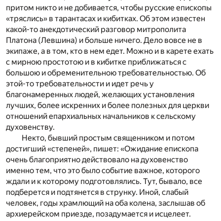
притом никто и не добивается, чтобы русские епископы
«тряслись» в тарантасах и кибитках. Об этом известен
какой-то анекдотический разговор митрополита
Платона (Левшина) и больше ничего. Дело вовсе не в
экипаже, а в том, кто в нем едет. Можно и в карете ехать
с мирною простотою и в кибитке приближаться с
большою и обременительною требовательностью. Об
этой-то требовательности и идет речь у
благонамеренных людей, желающих установления
лучших, более искренних и более полезных для церкви
отношений епархиальных начальников к сельскому
духовенству.
Некто, бывший простым священником и потом
достигший «степеней», пишет: «Ожидание епископа
очень благоприятно действовало на духовенство
именно тем, что это было событие важное, которого
ждали и к которому подготовлялись. Тут, бывало, все
подберется и подтянется в струнку. Иной, слабый
человек, годы храмлющий на оба колена, заслышав об
архиерейском приезде, позадумается и исцелеет.