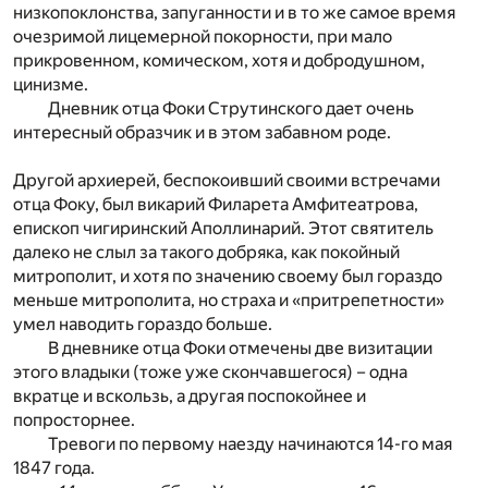
низкопоклонства, запуганности и в то же самое время
очезримой лицемерной покорности, при мало
прикровенном, комическом, хотя и добродушном,
цинизме.
Дневник отца Фоки Струтинского дает очень
интересный образчик и в этом забавном роде.
Другой архиерей, беспокоивший своими встречами
отца Фоку, был викарий Филарета Амфитеатрова,
епископ чигиринский Аполлинарий. Этот святитель
далеко не слыл за такого добряка, как покойный
митрополит, и хотя по значению своему был гораздо
меньше митрополита, но страха и «притрепетности»
умел наводить гораздо больше.
В дневнике отца Фоки отмечены две визитации
этого владыки (тоже уже скончавшегося) – одна
вкратце и вскользь, а другая поспокойнее и
попросторнее.
Тревоги по первому наезду начинаются 14-го мая
1847 года.