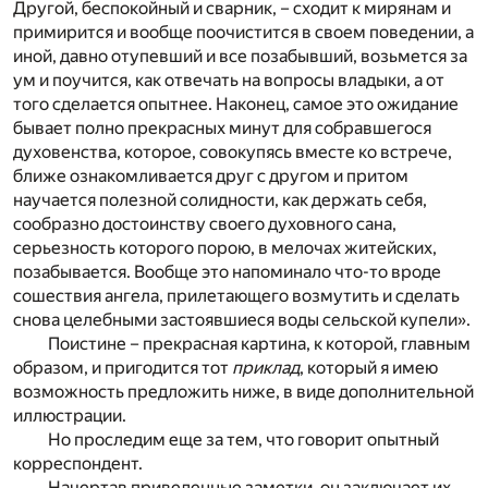
Другой, беспокойный и сварник, – сходит к мирянам и
примирится и вообще поочистится в своем поведении, а
иной, давно отупевший и все позабывший, возьмется за
ум и поучится, как отвечать на вопросы владыки, а от
того сделается опытнее. Наконец, самое это ожидание
бывает полно прекрасных минут для собравшегося
духовенства, которое, совокупясь вместе ко встрече,
ближе ознакомливается друг с другом и притом
научается полезной солидности, как держать себя,
сообразно достоинству своего духовного сана,
серьезность которого порою, в мелочах житейских,
позабывается. Вообще это напоминало что-то вроде
сошествия ангела, прилетающего возмутить и сделать
снова целебными застоявшиеся воды сельской купели».
Поистине – прекрасная картина, к которой, главным
образом, и пригодится тот
приклад
, который я имею
возможность предложить ниже, в виде дополнительной
иллюстрации.
Но проследим еще за тем, что говорит опытный
корреспондент.
Начертав приведенные заметки, он заключает их