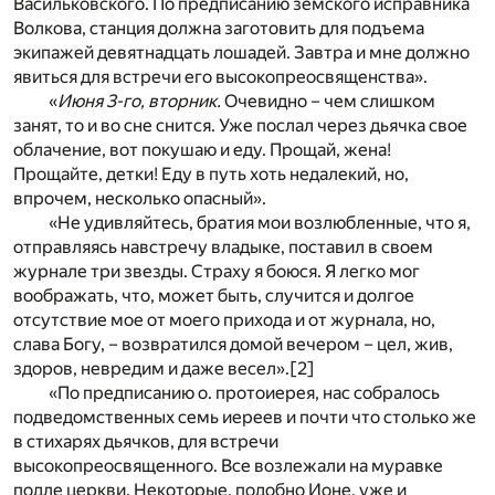
Васильковского. По предписанию земского исправника
Волкова, станция должна заготовить для подъема
экипажей девятнадцать лошадей. Завтра и мне должно
явиться для встречи его высокопреосвященства».
«
Июня 3-го, вторник.
Очевидно – чем слишком
занят, то и во сне снится. Уже послал через дьячка свое
облачение, вот покушаю и еду. Прощай, жена!
Прощайте, детки! Еду в путь хоть недалекий, но,
впрочем, несколько опасный».
«Не удивляйтесь, братия мои возлюбленные, что я,
отправляясь навстречу владыке, поставил в своем
журнале три звезды. Страху я боюся. Я легко мог
воображать, что, может быть, случится и долгое
отсутствие мое от моего прихода и от журнала, но,
слава Богу, – возвратился домой вечером – цел, жив,
здоров, невредим и даже весел».
[2]
«По предписанию о. протоиерея, нас собралось
подведомственных семь иереев и почти что столько же
в стихарях дьячков, для встречи
высокопреосвященного. Все возлежали на муравке
подле церкви. Некоторые, подобно Ионе, уже и