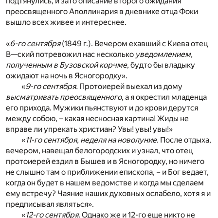
подтянулись, и зато описание второго ожидания
преосвященного Аполлинария в дневнике отца Фоки
вышло всех живее и интереснее.
«
6-го сентября
(1849 г.). Вечером ехавший с Киева отец
В—ский потревожил нас несколько
уведомлением,
полученным в Бузовской корчме
, будто бы владыку
ожидают на ночь в Ясногородку».
«
9-го сентября.
Протоиерей выехал из дому
высматривать преосвященного
, а я окрестил младенца
его прихода. Мужики пьянствуют и до крови дерутся
между собою, – какая несносная картина! Жиды не
вправе ли упрекать христиан? Увы! увы! увы!»
«
11-го сентября, неделя на новолуние.
После отдыха,
вечером, навещал белогородских и узнал, что отец
протоиерей ездил в Бышев и в Ясногородку, но ничего
не слышно там о приближении епископа, – и Бог ведает,
когда он будет в нашем ведомстве и когда мы сделаем
ему встречу? Чаяние наших духовных ослабело, хотя я и
предписывал являться».
«
12-го сентября.
Однако же и 12-го еще никто не