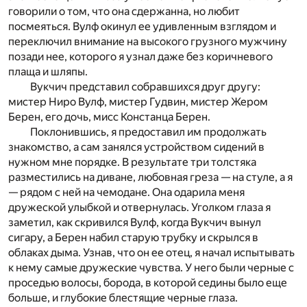
говорили о том, что она сдержанна, но любит
посмеяться. Вулф окинул ее удивленным взглядом и
переключил внимание на высокого грузного мужчину
позади нее, которого я узнал даже без коричневого
плаща и шляпы.
Вукчич представил собравшихся друг другу:
мистер Ниро Вулф, мистер Гудвин, мистер Жером
Берен, его дочь, мисс Констанца Берен.
Поклонившись, я предоставил им продолжать
знакомство, а сам занялся устройством сидений в
нужном мне порядке. В результате три толстяка
разместились на диване, любовная греза — на стуле, а я
— рядом c ней на чемодане. Она одарила меня
дружеской улыбкой и отвернулась. Уголком глаза я
заметил, как скривился Вулф, когда Вукчич вынул
сигару, а Берен набил старую трубку и скрылся в
облаках дыма. Узнав, что он ее отец, я начал испытывать
к нему самые дружеские чувства. У него были черные c
проседью волосы, борода, в которой седины было еще
больше, и глубокие блестящие черные глаза.