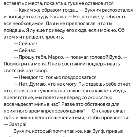
вставать c места, пока эта штука не остановится.
— Каким же образом тогда... — Вукчич расхохотался
и поглядел на груду багажа. — Но, похоже, у тебя есть
все необходимое. Да я и не предполагал, что ты
пойдешь. Я лучше приведу его сюда, если можно. Об
этом я и пришел спросить.
— Сейчас?
— Сейчас.
— Прошу тебя, Марко, — покачал головой Вулф. —
По­смотри на меня. Я не в состоянии поддерживать
светский разговор.
— Ненадолго, только поздороваться.
— Нет. Думаю, что не смогу. Ты отдаешь себе отчет,
что, если эта штуковина натолкнется на какое-нибудь
препятствие, мы полетим вперед со скоростью
восемьдесят миль в час? Разве это обстановка для
приятного времяпрепровождения? — Он снова сжал
губы и лишь слегка пошевелил ими, чтобы произнести:
— Завтра!
Вукчич, который почти так же, как Вулф, привык