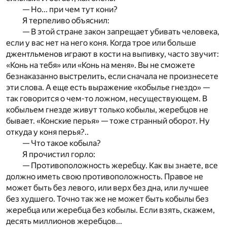
— Но... при чем тут кони?
Я терпеливо объяснил:
— В этой стране закон запрещает убивать человека,
если у вас нет на него коня. Когда трое или больше
джентльменов играют в кости на выпивку, часто звучит:
«Конь на тебя» или «Конь на меня». Вы не сможете
безнаказанно выстрелить, если сначала не произнесете
эти слова. А еще есть выражение «кобылье гнездо» —
так говорится о чем-то ложном, несуществующем. В
кобыльем гнезде живут только кобылы, жеребцов не
бывает. «Конские перья» — тоже странный оборот. Ну
откуда у коня перья?..
— Что такое кобыла?
Я прочистил горло:
— Противоположность жеребцу. Как вы знаете, все
должно иметь свою противоположность. Правое не
может быть без левого, или верх без дна, или лучшее
без худшего. Точно так же не может быть кобылы без
жеребца или жеребца без кобылы. Если взять, скажем,
десять миллионов жеребцов...