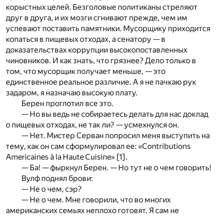
корыстных целей. Безголовые политиканы стреляют
друг в друга, и их мозги сгнивают прежде, чем им
успевают поставить памятники. Мусорщику приходится
копаться в пищевых отходах, а сенатору — в
доказательствах коррупции высокопоставленных
чиновников. И как знать, что грязнее? Дело только в
том, что мусорщик получает меньше, — это
единственное реальное различие. А я не пачкаю рук
задаром, я назначаю высокую плату.
Берен проглотил все это.
— Но вы ведь не собираетесь делать для нас доклад
о пищевых отходах, не так ли? — усмехнулся он.
— Нет. Мистер Серван попросил меня выступить на
тему, как он сам сформулировал ее: «Contributions
Americaines à la Haute Cuisine»
[1]
.
— Ба! — фыркнул Берен. — Но тут не о чем говорить!
Вулф поднял брови:
— Не о чем, сэр?
— Не о чем. Мне говорили, что во многих
американских семьях неплохо готовят. Я сам не