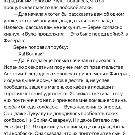
вкрадчивым голосом. Чувствовалось, что он
прощупывает место для лобовой атаки.
— Для начала я хотел бы рассказать вам об одном
уроке, который получил двадцать пять лет назад.
Надеюсь, рассказ вам не наскучит. — Берен согласно
кивнул, и Вулф продолжил: — Это было перед войной, в
Фигерасе.
Берен поправил трубку:
— Ха! Вот как?
— Да. Я тогда еще только начинал и приехал в
Испанию c секретным поручением от правительства
Австрии. След одного человека привел меня в Фигерас,
и однажды вечером, часов в десять, я, не успев
пообедать, зашел в маленькое кафе на площади и
спросил чего-нибудь поесть. Хозяйка ответила, что у
них почти ничего нет, и принесла мне домашнего вина,
хлеба и блюдо колбасок. — Вулф наклонился вперед. —
Сэр, даже Лукуллу не доводилось пробовать таких
колбасок. Ни Брийя-Саварену. Ни даже Вателю или
Эскофье
[2]
. Я спросил у женщины, где она раздобыла
эти колбаски. Она сказала, что их приготовил ее сын. Я