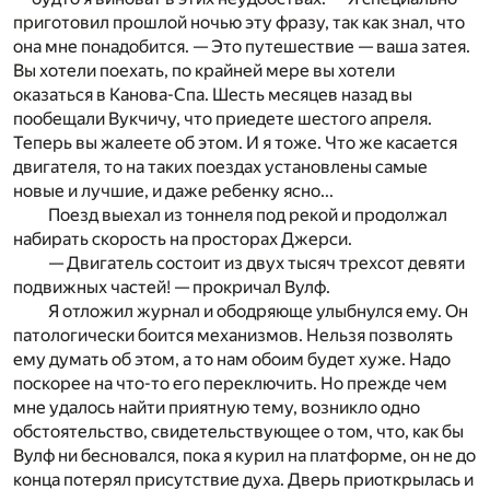
приготовил прошлой ночью эту фразу, так как знал, что
она мне понадобится. — Это путешествие — ваша затея.
Вы хотели поехать, по крайней мере вы хотели
оказаться в Канова-Спа. Шесть месяцев назад вы
пообещали Вукчичу, что приедете шестого апреля.
Теперь вы жалеете об этом. И я тоже. Что же касается
двигателя, то на таких поездах установлены самые
новые и лучшие, и даже ребенку ясно...
Поезд выехал из тоннеля под рекой и продолжал
набирать скорость на просторах Джерси.
— Двигатель состоит из двух тысяч трехсот девяти
подвижных частей! — прокричал Вулф.
Я отложил журнал и ободряюще улыбнулся ему. Он
патологически боится механизмов. Нельзя позволять
ему думать об этом, а то нам обоим будет хуже. Надо
поскорее на что-то его переключить. Но прежде чем
мне удалось найти приятную тему, возникло одно
обстоятельство, свидетельствующее о том, что, как бы
Вулф ни бесновался, пока я курил на платформе, он не до
конца потерял присутствие духа. Дверь приоткрылась и