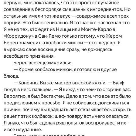
первую, мне показалось, что это просто случайное
совпадение в беспорядке смешанных ингредиентов. Но
остальные имели тот же вкус — содержимое всех трех
порций. Это было гениально. Я тотчас же распознал это.
Я не из тех, кто едет из Ниццы или Монте-Карло в
«Корридону» в Сан-Ремо только потому, что Жером
Берен знаменит, а колбаски минюи — его шедевр. Я
выражаю свое восхищение сразу, не дожидаясь
всеобщего признания.
Берен все еще хмурился:
— Кроме колбасок минюи, я готовлю и другие
блюда.
— Конечно. Вы же мастер высокой кухни. — Вулф
ткнул в него пальцем. — Я вижу, что чем-то огорчил вас.
Вероятно, я был бестактен. Дело в том, что все это было
предисловием к просьбе. Я не собираюсь доискиваться
причин, почему вы двадцать лет отказываетесь открыть
рецепт этих колбасок: шеф-повару есть чего опасаться.
Я знаю, что был сделан ряд попыток воспроизвести их —
и все неудачные.