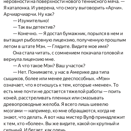
неровности на поверхности нового теннисного мяча. —
Я каталонка. И уверена, что смогу выговорить «Арчи».
Арчиарчиарчи. Ну как?
— Изумительно!
— Так вы детектив?
— Конечно. — Я достал бумажник, порылся в нем и
вы­тащил рыболовную лицензию, полученную прошлым
летом в штате Мэн. — Глядите. Видите мое имя?
Она стала читать, c сомнением покачала головой и
вернула лицензию мне.
— А что такое Мэн? Ваш участок?
— Нет. Понимаете, у нас в Америке два типа
сыщиков, более или менее дееспособных. «Мэн»
означает, что я отношусь к тем, которые «менее». То
есть мне почти не достается тяжелой работы — поить
коней, расстреливать пленных или смазывать
древопроводные желоба. Я всего лишь шевелю
мозгами — например, ко мне обращаются, когда не
знают, что делать. А вот наш мистер Вулф принадлежит
к тем, кто «более». Вы же видите, какой он крупный и
сильный. И бегает, как олень.