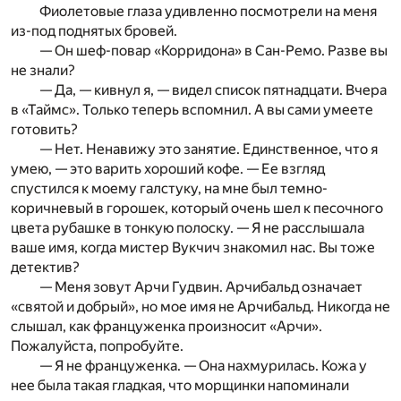
Фиолетовые глаза удивленно посмотрели на меня
из-под поднятых бровей.
— Он шеф-повар «Корридона» в Сан-Ремо. Разве вы
не знали?
— Да, — кивнул я, — видел список пятнадцати. Вчера
в «Таймс». Только теперь вспомнил. А вы сами умеете
готовить?
— Нет. Ненавижу это занятие. Единственное, что я
умею, — это варить хороший кофе. — Ее взгляд
спустился к моему галстуку, на мне был темно-
коричневый в горошек, который очень шел к песочного
цвета рубашке в тонкую полоску. — Я не расслышала
ваше имя, когда мистер Вукчич знакомил нас. Вы тоже
детектив?
— Меня зовут Арчи Гудвин. Арчибальд означает
«святой и добрый», но мое имя не Арчибальд. Никогда не
слышал, как француженка произносит «Арчи».
Пожалуйста, попробуйте.
— Я не француженка. — Она нахмурилась. Кожа у
нее была такая гладкая, что морщинки напоминали