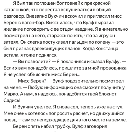
Я был так поглощен болтовней c прекрасной
каталонкой, что перестал вслушиваться в общий
разговор. Внезапно Вукчич вскочил и пригласил мисс
Берен в вагон-бар. Выяснилось, что Вулф выразил
желание поговорить c ее отцом наедине. Я внимательно
посмотрел на него, стараясь понять, что за игру он
затеял. Он слегка постукивал пальцем по колену — это
был признак далекоидущих планов. Когда Констанца
встала, я тоже поднялся.
— Вы позволите? — Я поклонился и сказал Вулфу: —
Если я вам понадоблюсь, пришлите за мной проводника.
Я не успел объяснить мисс Берен...
— Мисс Берен? — Вулф подозрительно посмотрел
на меня. — Любую информацию она сможет получить у
Марко. А нам, я надеюсь, понадобится твой блокнот.
Садись!
И Вукчич увел ее. Я снова сел, теперь уже на стул.
Мне очень хотелось попросить расчет, но движущийся
поезд — самое неподходящее для этого место на земле.
Берен опять набил трубку. Вулф заговорил