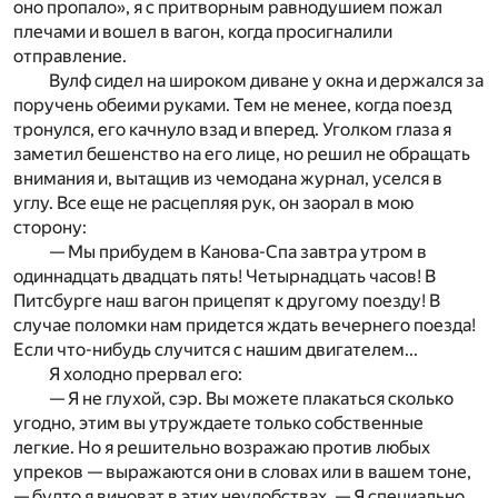
оно пропало», я c притворным равнодушием пожал
плечами и вошел в вагон, когда просигналили
отправление.
Вулф сидел на широком диване у окна и держался за
по­ручень обеими руками. Тем не менее, когда поезд
тронулся, его качнуло взад и вперед. Уголком глаза я
заметил бешенство на его лице, но решил не обращать
внимания и, вытащив из чемодана журнал, уселся в
углу. Все еще не расцепляя рук, он заорал в мою
сторону:
— Мы прибудем в Канова-Спа завтра утром в
одиннадцать двадцать пять! Четырнадцать часов! В
Питсбурге наш вагон прицепят к другому поезду! В
случае поломки нам придется ждать вечернего поезда!
Если что-нибудь случится c нашим двигателем...
Я холодно прервал его:
— Я не глухой, сэр. Вы можете плакаться сколько
угодно, этим вы утруждаете только собственные
легкие. Но я решительно возражаю против любых
упреков — выражаются они в словах или в вашем тоне,
— будто я виноват в этих неудоб­ствах. — Я специально