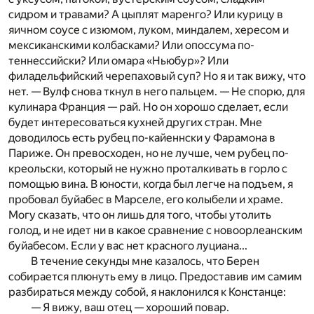
сидром и травами? А цыплят маренго? Или курицу в
яичном соусе c изюмом, луком, миндалем, хересом и
мексиканскими колбасками? Или опоссума по-
теннессийски? Или омара «Ньюбур»? Или
филадельфийский черепаховый суп? Но я и так вижу, что
нет. — Вулф снова ткнул в него пальцем. — Не спорю, для
кулинара Франция — рай. Но он хорошо сделает, если
будет интересоваться кухней других стран. Мне
доводилось есть рубец по-кайеннски у Фарамона в
Париже. Он превосходен, но не лучше, чем рубец ­по-
креольски, который не нужно проталкивать в горло c
помощью вина. В юности, когда был легче на подъем, я
пробовал буйабес в Марселе, его колыбели и храме.
Могу сказать, что он лишь для того, чтобы утолить
голод, и не идет ни в какое сравнение c новоорлеанским
буйабесом. Если у вас нет крас­ного луциана...
В течение секунды мне казалось, что Берен
собирается плюнуть ему в лицо. Предоставив им самим
разбираться между собой, я наклонился к Констанце:
— Я вижу, ваш отец — хороший повар.