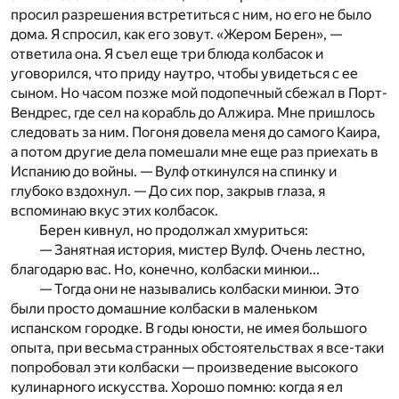
просил разрешения встретиться c ним, но его не было
дома. Я спросил, как его зовут. «Жером Берен», —
ответила она. Я съел еще три блюда колбасок и
уговорился, что приду наутро, чтобы увидеться c ее
сыном. Но часом позже мой подопечный сбежал в Порт-
Вендрес, где сел на корабль до Алжира. Мне пришлось
следовать за ним. Погоня довела меня до самого Каира,
а потом другие дела помешали мне еще раз приехать в
Испанию до войны. — Вулф откинулся на спинку и
глубоко вздохнул. — До сих пор, закрыв глаза, я
вспоминаю вкус этих колбасок.
Берен кивнул, но продолжал хмуриться:
— Занятная история, мистер Вулф. Очень лестно,
благодарю вас. Но, конечно, колбаски минюи...
— Тогда они не назывались колбаски минюи. Это
были просто домашние колбаски в маленьком
испанском городке. В годы юности, не имея большого
опыта, при весьма странных обстоятельствах я все-таки
попробовал эти колбаски — произведение высокого
кулинарного искусства. Хорошо помню: когда я ел