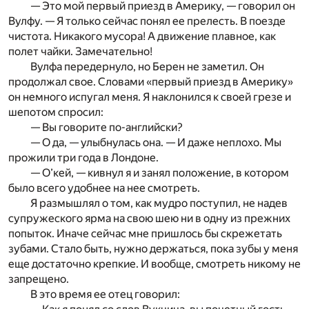
— Это мой первый приезд в Америку, — говорил он
Вулфу. — Я только сейчас понял ее прелесть. В поезде
чистота. Никакого мусора! А движение плавное, как
полет чайки. Замечательно!
Вулфа передернуло, но Берен не заметил. Он
продолжал свое. Словами «первый приезд в Америку»
он немного испугал меня. Я наклонился к своей грезе и
шепотом спросил:
— Вы говорите по-английски?
— О да, — улыбнулась она. — И даже неплохо. Мы
прожили три года в Лондоне.
— О’кей, — кивнул я и занял положение, в котором
было всего удобнее на нее смотреть.
Я размышлял о том, как мудро поступил, не надев
супружеского ярма на свою шею ни в одну из прежних
попыток. Иначе сейчас мне пришлось бы скрежетать
зубами. Стало быть, нужно держаться, пока зубы у меня
еще достаточно крепкие. И вообще, смотреть никому не
запрещено.
В это время ее отец говорил: