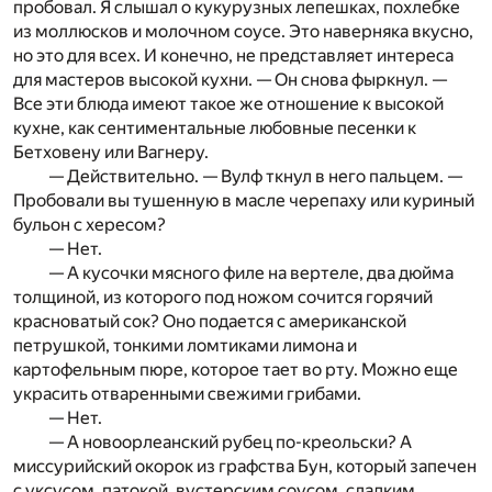
пробовал. Я слышал о кукурузных лепешках, похлебке
из моллюсков и молочном соусе. Это наверняка вкусно,
но это для всех. И конечно, не представляет интереса
для мастеров высокой кухни. — Он снова фыркнул. —
Все эти блюда имеют такое же отношение к высокой
кухне, как сентиментальные любовные песенки к
Бетховену или Вагнеру.
— Действительно. — Вулф ткнул в него пальцем. —
Пробовали вы тушенную в масле черепаху или куриный
бульон c хересом?
— Нет.
— А кусочки мясного филе на вертеле, два дюйма
толщиной, из которого под ножом сочится горячий
красноватый сок? Оно подается c американской
петрушкой, тонкими ломтиками лимона и
картофельным пюре, которое тает во рту. Можно еще
украсить отваренными свежими грибами.
— Нет.
— А новоорлеанский рубец по-креольски? А
миссурийский окорок из графства Бун, который запечен
c уксусом, патокой, вустерским соусом, сладким