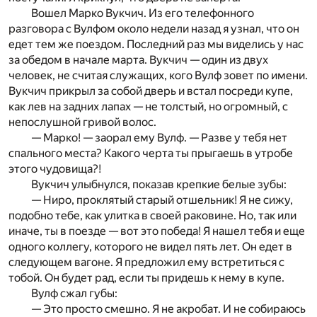
Вошел Марко Вукчич. Из его телефонного
разговора c Вул­фом около недели назад я узнал, что он
едет тем же поездом. Последний раз мы виделись у нас
за обедом в начале марта. Вукчич — один из двух
человек, не считая служащих, кого Вулф зовет по имени.
Вукчич прикрыл за собой дверь и встал посреди купе,
как лев на задних лапах — не толстый, но огром­ный, c
непослушной гривой волос.
— Марко! — заорал ему Вулф. — Разве у тебя нет
спального места? Какого черта ты прыгаешь в утробе
этого чудовища?!
Вукчич улыбнулся, показав крепкие белые зубы:
— Ниро, проклятый старый отшельник! Я не сижу,
подобно тебе, как улитка в своей раковине. Но, так или
иначе, ты в поезде — вот это победа! Я нашел тебя и еще
одного коллегу, которого не видел пять лет. Он едет в
следующем вагоне. Я предложил ему встретиться c
тобой. Он будет рад, если ты придешь к нему в купе.
Вулф сжал губы:
— Это просто смешно. Я не акробат. И не собираюсь