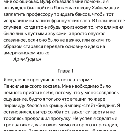
мне об ошибках. Вулф отказался мне помочь, и я
вынужден был пойти в Языковую школу Хайнемана и
заплатить профессору тридцать баксов, чтобы тот
исправил мои записи французских слов. В большинстве
случаев, когда кто-нибудь произносил то, что для меня
было лишь пус­тыми звуками, я просто опускал
сказанное, если оно было не важно, или каким-то
образом старался передать основную идею на
американском языке.
Арчи Гудвин
Глава 1
Я медленно прогуливался по платформе
Пенсильванского вокзала. Мне необходимо было
немного прийти в себя, потому что у меня создалось
ощущение, будто я только что втащил по жаре
пирамиду Хеопса на крышу Эмпайр-стейт-билдинг. Я
остановился, вытер со лба пот, зажег сигарету и не
торопясь продолжил прогулку. Не успел я сделать и
трех затяжек, как в окно, мимо которого я проходил,