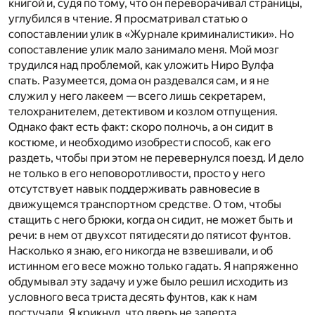
книгой и, судя по тому, что он переворачивал страницы,
углубился в чтение. Я просматривал статью о
сопоставлении улик в «Журнале криминалистики». Но
сопоставление улик мало занимало меня. Мой мозг
трудился над проблемой, как уложить Ниро Вул­фа
спать. Разумеется, дома он раздевался сам, и я не
служил у него лакеем — всего лишь секретарем,
телохранителем, детективом и козлом отпущения.
Однако факт есть факт: скоро полночь, а он сидит в
костюме, и необходимо изобрести способ, как его
раздеть, чтобы при этом не перевернулся поезд. И дело
не только в его неповоротливости, просто у него
отсутствует навык поддерживать равновесие в
движущемся транспортном средстве. О том, чтобы
стащить c него брюки, когда он сидит, не может быть и
речи: в нем от двухсот пятидесяти до пятисот фунтов.
Насколько я знаю, его никогда не взвешивали, и об
истинном его весе можно только гадать. Я напряженно
обдумывал эту задачу и уже было решил исходить из
услов­ного веса триста десять фунтов, как к нам
постучали. Я крикнул, что дверь не заперта.