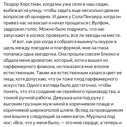
Теодор Хорстман, когда мы уже сели в наш седан,
выбежал на ули­цу, чтобы задать еще несколько дюжин
вопросов об орхидеях. И даже у Сола Пензера, когда он
привез нас на вокзал и начал прощаться c Вулфом,
задрожал голос. Можно было подумать, что нас
запускают в космос проверить, все ли звезды на месте.
И вот, как раз когда я собрался выкинуть окурок в
щель между поездом и платформой, мне на глаза
попалась одна звез­дочка. Она прошла совсем близко и
обдала меня ароматом, который, хотя и вышел из
парфюмерного флакона, но показался мне вполне
естественным. Таким же естественным казался цвет ее
лица, хотя допускаю, что он тоже плод парфюмерного
искусства. Одного взгляда было достаточно, чтобы
понять, что это создание не серийного производства, а
тонкой ручной работы. Девушка шла под руку c
высоким грузным мужчиной в коричневом плаще и
коричневой широкополой шляпе. Вслед за проводником
они вошли в следующий за нами вагон. Мурлыча под
нос: «Все, что у меня было, — это мое сердце, а теперь и