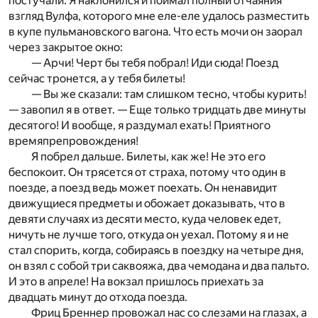
постучали. Я наклонился и поймал полный отчаяния
взгляд Вулфа, которого мне еле-еле удалось разместить
в купе пульмановского вагона. Что есть мочи он заорал
через закрытое окно:
— Арчи! Черт бы тебя побрал! Иди сюда! Поезд
сейчас тронется, а у тебя билеты!
— Вы же сказали: там слишком тесно, чтобы курить!
— завопил я в ответ. — Еще только тридцать две минуты
десятого! И вообще, я раздумал ехать! Приятного
времяпрепровождения!
Я побрел дальше. Билеты, как же! Не это его
беспокоит. Он трясется от страха, потому что один в
поезде, а поезд ведь может поехать. Он ненавидит
движущиеся предметы и обожает доказывать, что в
девяти случаях из десяти место, куда человек едет,
ничуть не лучше того, откуда он уехал. Потому я и не
стал спорить, когда, собираясь в поездку на четыре дня,
он взял c собой три саквояжа, два чемодана и два пальто.
И это в апреле! На вокзал пришлось приехать за
двадцать минут до отхода поезда.
Фриц Бреннер провожал нас со слезами на глазах, а