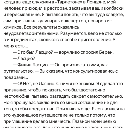
когда вы еще служили в «Тарлетоне» в Лондоне, мой
человек приходил в ресторан, заказывал ваши колбаски
и пересылал мне. Я пытался понять, что вы туда кладете,
сам, приглашал кулинарных экспертов, поваров и ­
химиков. Все результаты оказались
неудовлетворительными. Разумеется, дело не столько
в ингредиентах, сколько в способе приготовления. У
меня есть...
— Это был Ласцио? — ворчливо спросил Берен.
— Ласцио?
— Филип Ласцио. — Он произнес это имя, как
ругатель­ство. — Вы сказали, что консультировались c
поварами...
— О! Нет, не Ласцио. С ним я не знаком. Я сделал это
признание, чтобы показать, что был достаточно
честолюбив, пытаясь разгадать секрет самостоятельно.
Но я прошу вас заключить со мной соглашение не для
того, чтобы предать вас. При­знáюсь еще. Я согласился на
это чудовищное путешествие не только потому, что
приглашение делало мне честь. Главной моей целью
было увидеть вас. Все, что нужно мне в жизни, — читать