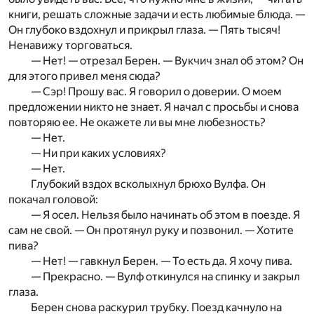
книги, решать сложные задачи и есть любимые блюда. —
Он глубоко вздохнул и прикрыл глаза. — Пять тысяч!
Ненавижу торговаться.
— Нет! — отрезал Берен. — Вукчич знал об этом? Он
для этого привел меня сюда?
— Сэр! Прошу вас. Я говорил о доверии. О моем
предложении никто не знает. Я начал c просьбы и снова
повторяю ее. Не окажете ли вы мне любезность?
— Нет.
— Ни при каких условиях?
— Нет.
Глубокий вздох всколыхнул брюхо Вулфа. Он
покачал головой:
— Я осел. Нельзя было начинать об этом в поезде. Я
сам не свой. — Он протянул руку и позвонил. — Хотите
пива?
— Нет! — гавкнул Берен. — То есть да. Я хочу пива.
— Прекрасно. — Вулф откинулся на спинку и закрыл
­глаза.
Берен снова раскурил трубку. Поезд качнуло на