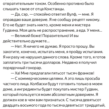
отвратительным тоном. Особенно противно было
слышать такое от отца Констанцы.
— Да, сэр, — спокойно ответил Вулф, — мне. Я
оправдаю ваше доверие. Я не сообщу рецепт никому.
Его не будет знать никто, кроме меня и мистера
Гудвина. Моя цель не распространение, а еда. У меня...
— Великий боже! Поразительно! И вы
действительно думаете...
— Нет. Я ничего не думаю. Я просто прошу. Вы
захотите, конечно, испытать меня, я пройду испытания.
Я ни разу не нарушил данного слова. Кроме того, я готов
заплатить три тысячи долларов. Недавно я получил
порядочный гонорар.
— Ха! Мне предлагали пятьсот тысяч франков!
— С коммерческими целями. А это лишь просьба
частного лица. Колбаски будут готовить только в моем
доме, а ингредиенты будет покупать мистер Гудвин,
который пользуется мо­им абсолютным доверием. Я
должен кое в чем вам признаться. С тысяча девятьсот
двадцать восьмого года по тысяча девятьсот тридцатый,