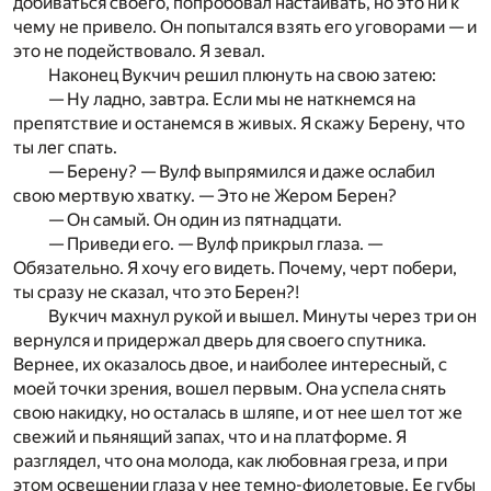
добиваться своего, попробовал настаивать, но это ни к
чему не привело. Он попытался взять его уговорами — и
это не подействовало. Я зевал.
Наконец Вукчич решил плюнуть на свою затею:
— Ну ладно, завтра. Если мы не наткнемся на
препятствие и останемся в живых. Я скажу Берену, что
ты лег спать.
— Берену? — Вулф выпрямился и даже ослабил
свою мерт­вую хватку. — Это не Жером Берен?
— Он самый. Он один из пятнадцати.
— Приведи его. — Вулф прикрыл глаза. —
Обязательно. Я хочу его видеть. Почему, черт побери,
ты сразу не сказал, что это Берен?!
Вукчич махнул рукой и вышел. Минуты через три он
вернулся и придержал дверь для своего спутника.
Вернее, их оказалось двое, и наиболее интересный, c
моей точки зрения, ­вошел первым. Она успела снять
свою накидку, но осталась в шля­пе, и от нее шел тот же
свежий и пьянящий запах, что и на платформе. Я
разглядел, что она молода, как любовная греза, и при
этом освещении глаза у нее темно-фиолетовые. Ее губы