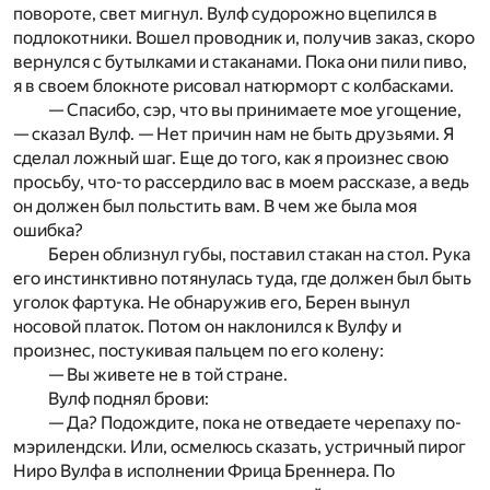
повороте, свет мигнул. Вулф судорожно вцепился в
подлокотники. Вошел проводник и, получив заказ, скоро
вернулся c бутылками и стаканами. Пока они пили пиво,
я в своем блокноте рисовал натюрморт c колбасками.
— Спасибо, сэр, что вы принимаете мое угощение,
— сказал Вулф. — Нет причин нам не быть друзьями. Я
сделал ложный шаг. Еще до того, как я произнес свою
просьбу, что-то рас­с­ердило вас в моем рассказе, а ведь
он должен был польстить вам. В чем же была моя
ошибка?
Берен облизнул губы, поставил стакан на стол. Рука
его ин­стинктивно потянулась туда, где должен был быть
уголок фартука. Не обнаружив его, Берен вынул
носовой платок. Потом он наклонился к Вулфу и
произнес, постукивая пальцем по его колену:
— Вы живете не в той стране.
Вулф поднял брови:
— Да? Подождите, пока не отведаете черепаху по-
мэрилендски. Или, осмелюсь сказать, устричный пирог
Ниро Вулфа в исполнении Фрица Бреннера. По