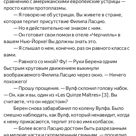
сравнению c американскими европейские устрицы —
просто капли протоплазмы.
— Я говорю не об устрицах. Вы живете в стране,
которая терпит присутствие Филипа Ласцио.
— Но я действительно не знаком c ним.
— Он готовит свои помои в отеле «Черчилль» в
вашем Нью-Йорке! Вы должны знать это.
— Я слышал о нем, конечно, раз он равного класса c
вами.
— Равного со мной? Фу! — Руки Берена одним
быстрым круговым движением выкинули
воображаемого Филипа Ласцио через окно. — Ничего
похожего!
— Прошу прощения. — Вулф склонил голову набок.
— Он, как и вы, один из «Les Quinze Maîtres»
[3]
. Вы
считаете, что он недостоин?
Берен снова забарабанил по колену Вулфа. Было
смешно наблюдать, как Вулф, который ненавидит, когда
к нему прикасаются, терпит это во имя колбасок.
— Более всего Ласцио достоин быть разрезанным
на мелкие части и скормленным свиньям, — процедил