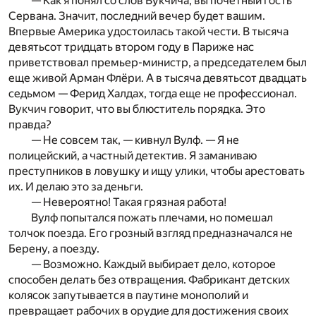
— Как я понял со слов Вукчича, вы почетный гость
Сервана. Значит, последний вечер будет вашим.
Впервые Америка удостоилась такой чести. В тысяча
девятьсот тридцать втором году в Париже нас
приветствовал премьер-министр, а председателем был
еще живой Арман Флёри. А в тысяча девятьсот двадцать
седьмом — Ферид Халдах, тогда еще не профессионал.
Вукчич говорит, что вы блюститель порядка. Это
правда?
— Не совсем так, — кивнул Вулф. — Я не
полицейский, а частный детектив. Я заманиваю
преступников в ловушку и ищу улики, чтобы арестовать
их. И делаю это за деньги.
— Невероятно! Такая грязная работа!
Вулф попытался пожать плечами, но помешал
толчок по­езда. Его грозный взгляд предназначался не
Берену, а поезду.
— Возможно. Каждый выбирает дело, которое
способен делать без отвращения. Фабрикант детских
колясок запутывается в паутине монополий и
превращает рабочих в орудие для достижения своих