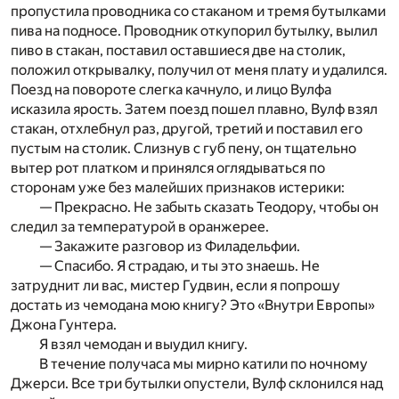
пропустила проводника со стаканом и тремя бутылками
пива на подносе. Проводник откупорил бутылку, вылил
пиво в стакан, поставил оставшиеся две на столик,
положил открывалку, получил от меня плату и удалился.
Поезд на повороте слегка качнуло, и лицо Вулфа
исказила ярость. Затем поезд пошел плавно, Вулф взял
стакан, отхлебнул раз, другой, третий и поставил его
пустым на столик. Слизнув c губ пену, он тщательно
вытер рот платком и принялся оглядываться по
сторонам уже без малейших признаков истерики:
— Прекрасно. Не забыть сказать Теодору, чтобы он
следил за температурой в оранжерее.
— Закажите разговор из Филадельфии.
— Спасибо. Я страдаю, и ты это знаешь. Не
затруднит ли вас, мистер Гудвин, если я попрошу
достать из чемодана мою книгу? Это «Внутри Европы»
Джона Гунтера.
Я взял чемодан и выудил книгу.
В течение получаса мы мирно катили по ночному
Джерси. Все три бутылки опустели, Вулф склонился над