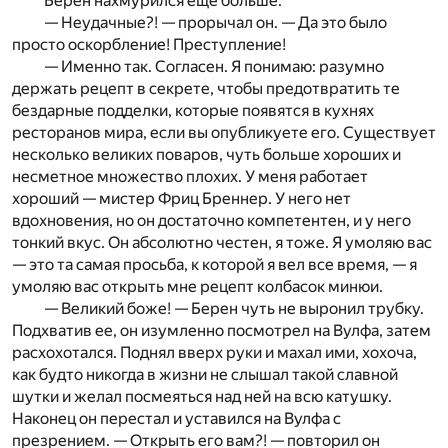
Берен нахмурился еще больше.
— Неудачные?! — прорычал он. — Да это было
просто оскорбление! Преступление!
— Именно так. Согласен. Я понимаю: разумно
держать рецепт в секрете, чтобы предотвратить те
бездарные подделки, которые появятся в кухнях
ресторанов мира, если вы опубликуете его. Существует
несколько великих поваров, чуть больше хороших и
несметное множество плохих. У меня работает
хороший — мистер Фриц Бреннер. У него нет
вдохновения, но он достаточно компетентен, и у него
тонкий вкус. Он абсолют­но честен, я тоже. Я умоляю вас
— это та самая просьба, к которой я вел все время, — я
умоляю вас открыть мне рецепт колбасок минюи.
— Великий боже! — Берен чуть не выронил трубку.
Подхватив ее, он изумленно посмотрел на Вулфа, затем
расхо­хотался. Поднял вверх руки и махал ими, хохоча,
как будто никогда в жизни не слышал такой славной
шутки и желал ­посмеяться над ней на всю катушку.
Наконец он перестал и уставился на Вулфа c
презрением. — Открыть его вам?! — повторил он