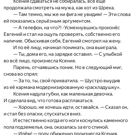
Ксения сдаваться не собиралась, всё ещё
продолжала смотреть на мужа, как кот из Шрека.
— Там темно, мы же ни фига не увидим! — Эти слова
ей показались серьёзным аргументом.
— А телефон, на что?! -Усмехнувшись произнёс
Евгений и стал на ощупь проверять, собственно его
наличие. Обыскивая себя, Евгений смотрел на жену.
И по её лицу, начинал понимать, она выиграла.
— Ты, дома его, на зарядке оставил. — С улыбкой
во всё лицо, произнесла Ксения.
Парень, отчаявшись поник. Но в следующий миг,
снова во спрял:
— За то, ты, свой прихватила. — Шустро выудив
из её кармана модернизированную «раскладушку».
Ксения надула губки, как маленькая девочка.
И сделала вид, что готова расплакаться.
— Хорошо, не хочешь идти, оставайся. — Сказал он,
и стал без опаски, спускаться вниз.
И естественно когда его ноги коснулись каменного
пола подземелья, она, оказалась за его спиной.
— Идём! — полу обиженно произнесла Ксения.