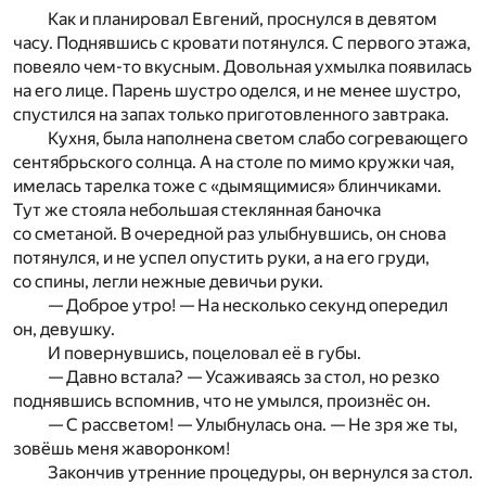
Как и планировал Евгений, проснулся в девятом
часу. Поднявшись с кровати потянулся. С первого этажа,
повеяло чем-то вкусным. Довольная ухмылка появилась
на его лице. Парень шустро оделся, и не менее шустро,
спустился на запах только приготовленного завтрака.
Кухня, была наполнена светом слабо согревающего
сентябрьского солнца. А на столе по мимо кружки чая,
имелась тарелка тоже с «дымящимися» блинчиками.
Тут же стояла небольшая стеклянная баночка
со сметаной. В очередной раз улыбнувшись, он снова
потянулся, и не успел опустить руки, а на его груди,
со спины, легли нежные девичьи руки.
— Доброе утро! — На несколько секунд опередил
он, девушку.
И повернувшись, поцеловал её в губы.
— Давно встала? — Усаживаясь за стол, но резко
поднявшись вспомнив, что не умылся, произнёс он.
— С рассветом! — Улыбнулась она. — Не зря же ты,
зовёшь меня жаворонком!
Закончив утренние процедуры, он вернулся за стол.