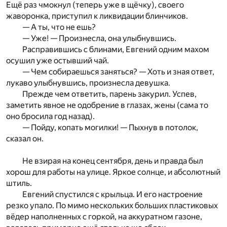
Ещё раз чмокнул (теперь уже в щёчку), своего
жаворонка, приступил к ликвидации блинчиков.
— А ты, что не ешь?
— Уже! — Произнесла, она улыбнувшись.
Расправившись с блинами, Евгений одним махом
осушил уже остывший чай.
— Чем собираешься заняться? — Хоть и зная ответ,
лукаво улыбнувшись, произнесла девушка.
Прежде чем ответить, парень закурил. Успев,
заметить явное не одобрение в глазах, жены (сама то
оно бросила год назад).
— Пойду, копать могилки! — Пыхнув в потолок,
сказал он.
Не взирая на конец сентября, день и правда был
хорош для работы на улице. Яркое солнце, и абсолютный
штиль.
Евгений спустился с крыльца. И его настроение
резко упало. По мимо нескольких больших пластиковых
вёдер наполненных с горкой, на аккуратном газоне,