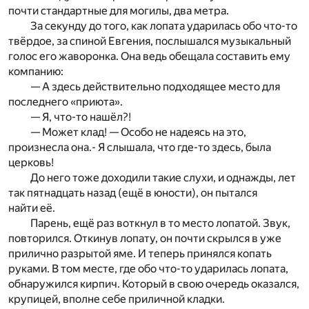
почти стандартные для могилы, два метра.
За секунду до того, как лопата ударилась обо что-то
твёрдое, за спиной Евгения, послышался музыкальный
голос его жаворонка. Она ведь обещала составить ему
компанию:
— А здесь действительно подходящее место для
последнего «приюта».
— Я, что-то нашёл?!
— Может клад! — Особо не надеясь на это,
произнесла она.- Я слышала, что где-то здесь, была
церковь!
До него тоже доходили такие слухи, и однажды, лет
так пятнадцать назад (ещё в юности), он пытался
найти её.
Парень, ещё раз воткнул в то место лопатой. Звук,
повторился. Откинув лопату, он почти скрылся в уже
прилично разрытой яме. И теперь принялся копать
руками. В том месте, где обо что-то ударилась лопата,
обнаружился кирпич. Который в свою очередь оказался,
крупицей, вполне себе приличной кладки.