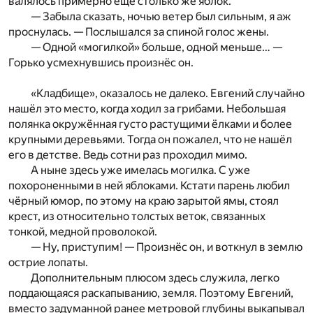
валялось примерно ещё столько же яблок.
— Забыла сказать, ночью ветер был сильным, я аж
проснулась. — Послышался за спиной голос жены.
— Одной «могилкой» больше, одной меньше… —
Горько усмехнувшись произнёс он.
«Кладбище», оказалось не далеко. Евгений случайно
нашёл это место, когда ходил за грибами. Небольшая
полянка окружённая густо растущими ёлками и более
крупными деревьями. Тогда он пожалел, что не нашёл
его в детстве. Ведь сотни раз проходил мимо.
А ныне здесь уже имелась могилка. С уже
похороненными в ней яблоками. Кстати парень любил
чёрный юмор, по этому на краю зарытой ямы, стоял
крест, из относительно толстых веток, связанных
тонкой, медной проволокой.
— Ну, приступим! — Произнёс он, и воткнул в землю
острие лопаты.
Дополнительным плюсом здесь служила, легко
поддающаяся раскапыванию, земля. Поэтому Евгений,
вместо задуманной ранее метровой глубины выкапывал