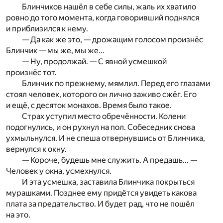
Блинчиков нашёл в себе силы, жаль их хватило
ровно до того момента, когда говоривший поднялся
и приблизился к нему.
— Да как же это, — дрожащим голосом произнёс
Блинчик — мы же, мы же…
— Ну, продолжай. — С явной усмешкой
произнёс тот.
Блинчик по прежнему, мямлил. Перед его глазами
стоял человек, которого он лично заживо сжёг. Его
и ещё, с десяток монахов. Время было такое.
Страх уступил место обречённости. Колени
подогнулись, и он рухнул на пол. Собеседник снова
ухмыльнулся. И не спеша отвернувшись от Блинчика,
вернулся к окну.
— Короче, будешь мне служить. А предашь… —
Человек у окна, усмехнулся.
И эта усмешка, заставила Блинчика покрыться
мурашками. Позднее ему придётся увидеть какова
плата за предательство. И будет рад, что не пошёл
на это.