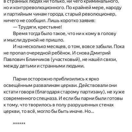
в странных людях ни только, ни чего криминального,
но и контрреволюционного. По крайней мере, народу
и партийным чинам города, старый революционер,
ничего не сообщил. Лишь коротко заявив:
— Трудяги, крестьяне!
Время тогда было такое, что ни к кому в голову
и мысли дурной не пришло.
И на несколько месяцев, о том, вовсе забыли. Пока
не пропал очередной ребёнок. И снова Дмитрий
Павлович Блинчиков (участковый), не нашёл связи,
между детьми и странными людьми.
Парни осторожно приблизились к ярко
освещённым развалинам церкви. Действовали они
кстати говоря (благодаря старому партизану), не хуже
современного спецназа. И если бы парни были готовы
к тому, что творилось в полу разрушенных стенах
церкви, то всё, могло бы быть иначе. Но…
******