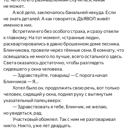
не может.
А всё дело, заключалось банальней некуда. Если
не знать деталей. А как говорится, ДЬЯВОЛ живёт
именно в них.
Встретили его без особого страха, и сразу отвели
к главному. На тот момент, «странные люди»,
расквартировались в давно брошенном доме лесника.
Блинчикова, провели через тёмные сени. В комнату, что
освещалась не много по лучше, всего остального здесь.
Света оказалось достаточно, чтобы разглядеть
сидевшего у окна человека.
— Здравствуйте, товарищ! — С порога начал
Блинчиков — Я…
Хотел было он, продолжить свою речь, вот только
человек, сидящий у окна, поднял руку с вытянутым
указательный палец вверх:
— Здравствовать я тебе, Блинчик, не желаю,
но увидеться, рад.
Участковый обомлел. Так с ним не разговаривал
никто. Никто, уже лет двадцать.