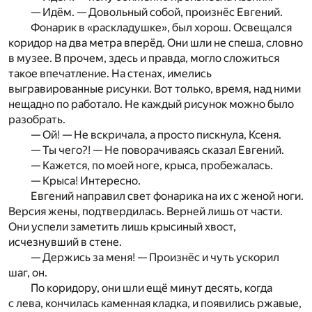
— Идём. — Довольный собой, произнёс Евгений.
Фонарик в «раскладушке», был хорош. Освещался
коридор на два метра вперёд. Они шли не спеша, словно
в музее. В прочем, здесь и правда, могло сложиться
такое впечатление. На стенах, имелись
выгравированные рисунки. Вот только, время, над ними
нещадно по работало. Не каждый рисунок можно было
разобрать.
— Ой! — Не вскричала, а просто пискнула, Ксеня.
— Ты чего?! — Не поворачиваясь сказал Евгений.
— Кажется, по моей ноге, крыса, пробежалась.
— Крыса! Интересно.
Евгений направил свет фонарика на их с женой ноги.
Версия жены, подтвердилась. Верней лишь от части.
Они успели заметить лишь крысиный хвост,
исчезнувший в стене.
— Держись за меня! — Произнёс и чуть ускорил
шаг, он.
По коридору, они шли ещё минут десять, когда
с лева, кончилась каменная кладка, и появились ржавые,