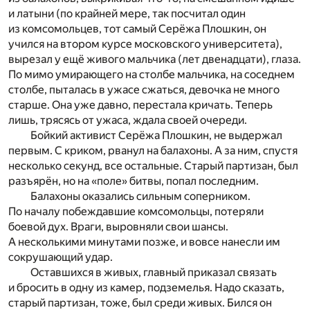
и латыни (по крайней мере, так посчитал один
из комсомольцев, тот самый Серёжа Плошкин, он
учился на втором курсе московского университета),
вырезал у ещё живого мальчика (лет двенадцати), глаза.
По мимо умирающего на столбе мальчика, на соседнем
столбе, пыталась в ужасе сжаться, девочка не много
старше. Она уже давно, перестала кричать. Теперь
лишь, трясясь от ужаса, ждала своей очереди.
Бойкий активист Серёжа Плошкин, не выдержал
первым. С криком, рванул на балахоны. А за ним, спустя
несколько секунд, все остальные. Старый партизан, был
разъярён, но на «поле» битвы, попал последним.
Балахоны оказались сильным соперником.
По началу побеждавшие комсомольцы, потеряли
боевой дух. Враги, выровняли свои шансы.
А несколькими минутами позже, и вовсе нанесли им
сокрушающий удар.
Оставшихся в живых, главный приказал связать
и бросить в одну из камер, подземелья. Надо сказать,
старый партизан, тоже, был среди живых. Бился он