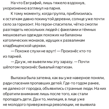
На что Евграфий, лишь тяжело вздохнув,
укоризненно взглянул на парня.
К тому моменту, когда группа, приблизилась
к остаткам давно покинутой деревни, солнце уже почти
село за горизонт. Но герои-спасители, чётко смогли
разглядеть нескольких людей с факелами и тёмных
мешковатых одеждах похожих на балахоны
католических монахов, идущих к развалинам
кладбищенской церкви.
— Похоже слухи не врут! — Произнёс кто-то
из парней.
— Да уж, не вывели мы эту заразу. — Почти
шёпотом произнёс бывалый партизан.
Вылазка была затеяна, как вы уже наверное поняли,
ради спасения пропавших детей. Где-то годом ранее,
не далеко от городка, объявились странные люди. На них
обратили внимание лишь после того, как стали
пропадать дети. Да и то, милиция, в лице уже
не молодого приверженца революции, не выявила