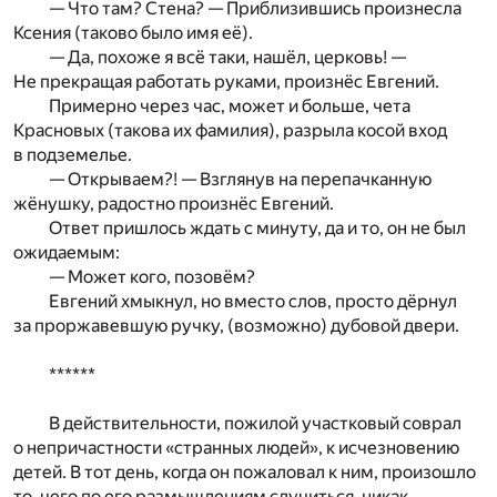
— Что там? Стена? — Приблизившись произнесла
Ксения (таково было имя её).
— Да, похоже я всё таки, нашёл, церковь! —
Не прекращая работать руками, произнёс Евгений.
Примерно через час, может и больше, чета
Красновых (такова их фамилия), разрыла косой вход
в подземелье.
— Открываем?! — Взглянув на перепачканную
жёнушку, радостно произнёс Евгений.
Ответ пришлось ждать с минуту, да и то, он не был
ожидаемым:
— Может кого, позовём?
Евгений хмыкнул, но вместо слов, просто дёрнул
за проржавевшую ручку, (возможно) дубовой двери.
******
В действительности, пожилой участковый соврал
о непричастности «странных людей», к исчезновению
детей. В тот день, когда он пожаловал к ним, произошло
то, чего по его размышлениям случиться, никак