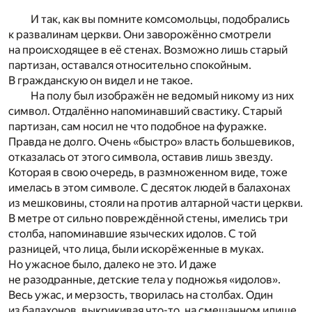
И так, как вы помните комсомольцы, подобрались
к развалинам церкви. Они заворожённо смотрели
на происходящее в её стенах. Возможно лишь старый
партизан, оставался относительно спокойным.
В гражданскую он видел и не такое.
На полу был изображён не ведомый никому из них
символ. Отдалённо напоминавший свастику. Старый
партизан, сам носил не что подобное на фуражке.
Правда не долго. Очень «быстро» власть большевиков,
отказалась от этого символа, оставив лишь звезду.
Которая в свою очередь, в размноженном виде, тоже
имелась в этом символе. С десяток людей в балахонах
из мешковины, стояли на против алтарной части церкви.
В метре от сильно повреждённой стены, имелись три
столба, напоминавшие языческих идолов. С той
разницей, что лица, были искорёженные в муках.
Но ужасное было, далеко не это. И даже
не разодранные, детские тела у подножья «идолов».
Весь ужас, и мерзость, творилась на столбах. Один
из балахонов, выкрикивая что-то, на смешанном идише