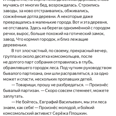
мучаясь от многих бед, возрождалась. Строились
заводы, за ново отстраивались, обживались,
сожжённые дотла деревни. А некоторые даже
превращались в маленькие города. Вот и эта деревня,
не отставала. Здесь на берегах одноимённой с городом
речки, вырос, больше похожий на готический замок,
завод. Что кормил городок, и близ лежащие
деревеньки.
В тот злосчастный, по своему, прекрасный вечер,
группа из около десятка комсомольцев, после
не долгого парт собрания отправилась в глубь,
обрамлявшего городок леса. Под чутким руководством
бывалого партизана, они шли расправляться, а за одно
может и спасти, нескольких пропавших детей.
— Товарищи, прошу не разбредаться. — Произнёс
бывалый партизан. — Скоро совсем стемнеет, можете
заплутать.
— Не бойтесь, Евграфий Васильевич, мы эти леса
знаем, как себя! — Произнёс молодой, и бойкий
комсомольский активист Серёжа Плошкин.