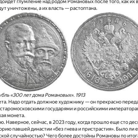
 дойдет глумление над родом Романовых после того, как их
ут уничтожены, а их власть — растоптана.
бль «300 лет дома Романовых». 1913
та. Надо отдать должное художнику — он прекрасно переда
старомосковскими государями и российскими императорам
кая монета.
. Наверное, сейчас, в 2023 году, когда прошло еще сто деся
орию павшей династии «без гнева и пристрастия». Было ли 
кой случайностью? Чего более достойны Романовы по итог