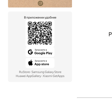
В приложении удобнее
Р
RuStore
·
Samsung Galaxy Store
Huawei AppGallery
·
Xiaomi GetApps