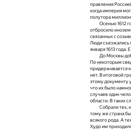
правления Россие
когда империя мог
полутора миллионо
Осенью 1612 г
отбросило иноземн
связанных с созыв
Люди съезжались 
января 1613 года.
До Москвы доб
По некоторым све
придерживается мн
нет. В итоговой г
этому документу у
что их было намно
случаев один чело
области. В таких 
Собрали тех, 
тому же страна б
всякого рода. А те
Худо им приходило