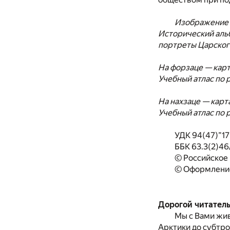
Изображение 
Исторический аль
портреты Царского
На форзаце — карт
Учебный атлас по р
На нахзаце — карт
Учебный атлас по р
УДК 94(47)”17
ББК 63.3(2)46
© Российское
© Оформление
Дорогой читатель
Мы с Вами жив
Арктики до субтр