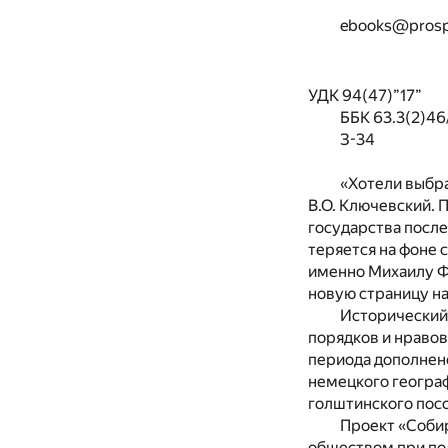
ebooks@prosp
УДК 94(47)”17”
ББК 63.3(2)46
З-34
«Хотели выбра
В.О. Ключевский. 
государства посл
теряется на фоне 
именно Михаилу Ф
новую страницу на
Исторический 
порядков и нраво
периода дополнен
немецкого геогра
голштинского пос
Проект «Соби
обществом при по