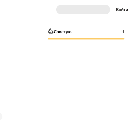
Войти
👍
Советую
1