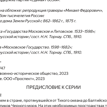
на обложке: репродукция гравюры «Михаил Федорович»,
бом тысячелетия России:
 дома Земли Русской с 862‒1862 г., 1875 г.
а «Государства Московское и Литовское. 1533–1598»;
усской истории / сост. Н.Н. Торнау. СПб., 1910.
а «Московское Государство. 1598–1682»;
усской истории / сост. Н.Н. Торнау. СПб., 1910.
”
/47
 военно-историческое общество, 2023
. ООО «Проспект», 2023
ПРЕДИСЛОВИЕ К СЕРИИ
!
ем в стране, протянувшейся от Тихого океана до Балтийско
опиков Черного моря. На этих необозримых пространствах 