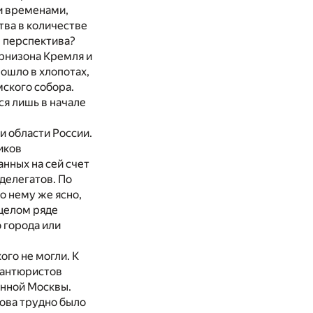
и временами,
тва в количестве
, перспектива?
арнизона Кремля и
ошло в хлопотах,
ского собора.
я лишь в начале
и области России.
иков
нных на сей счет
делегатов. По
о нему же ясно,
 целом ряде
 города или
ого не могли. К
вантюристов
оенной Москвы.
рова трудно было