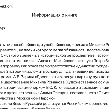
ekt.org
Информация о книге
/47
ть не способнейшего, а удобнейшего», – писал о Михаиле 
Правитель, на плечи которого легла обязанность восстанов
е Смутного времени, в исторической ретроспективе часто 
своих потомков: сына Алексея Михайловича и внука Петра В
едоровичу как основателю трехсотлетней династии сужде
шей истории и заложить основу для дальнейших великих д
роман А.Е. Зарина «Двоевластие» рисует картину русского
в в царствование Михаила Романова. Художественное осмы
о историческим очерком В.О. Ключевского и воспоминания
фа и путешественника Адама Олеария, составившего «Опис
ольства в Московию и Персию».
ратели Земли Русской» реализуется Российским военно-и
ддержке партии «Единая Россия».