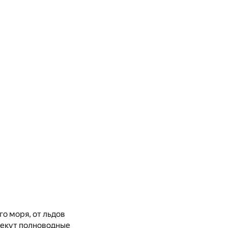
го моря, от льдов
текут полноводные