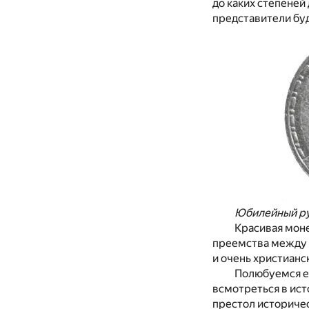
до каких степеней
представители буд
Юбилейный ру
Красивая моне
преемства между 
и очень христианс
Полюбуемся ею
всмотреться в ист
престол историчес