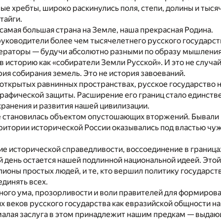
ные хребты, широко раскинулись поля, степи, долины и тыс
тайги.
 самая большая страна на Земле, наша прекрасная Родина.
уководители более чем тысячелетнего русского государст
мператоры — будучи абсолютно разными по образу мышления
в историю как «собиратели Земли Русской». И это не случа
рия собирания земель. Это не история завоеваний.
открытых равнинных пространствах, русское государство 
графической защиты. Расширение его границ стало единств
ранения и развития нашей цивилизации.
е становилась объектом опустошающих вторжений. Бывали 
ритории исторической России оказывались под властью ч
е исторической справедливости, воссоединение в граница
ей день остается нашей подлинной национальной идеей. Это
ионы простых людей, и те, кто вершил политику государст
­динять всех.
дного ума, прозорливости и воли правителей для формирова
 веков русского государства как евразийской общности н
малая заслуга в этом принадлежит нашим предкам — выда