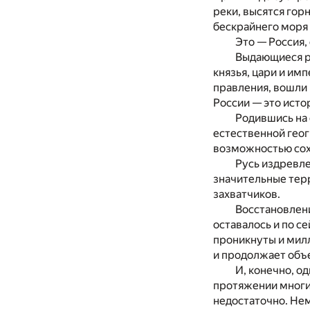
реки, высятся гор
бескрайнего моря 
Это — Россия,
Выдающиеся р
князья, цари и и
правления, вошли 
России — это исто
Родившись на 
естественной гео
возможностью сох
Русь издревл
значительные тер
захватчиков.
Восстановлени
оставалось и по с
проникнуты и милл
и продолжает объе
И, конечно, о
протяжении многих
недостаточно. Не