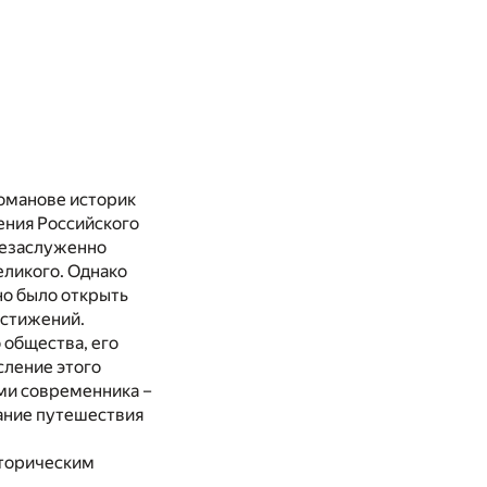
Романове историк
ления Российского
незаслуженно
еликого. Однако
но было открыть
остижений.
 общества, его
сление этого
ми современника –
ание путешествия
сторическим