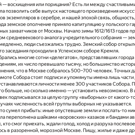
й — восхищения или порицания? Есть ли между счастливым
ла позволить себе выпуск настоящего произведения искусс
в экземпляров в серебре, и нашей эпохой связь, общность
ода земское ополчение приняло капитуляцию у польского г
ых захватчиков от Москвы. Начало зимы 1612/1613 годов пр
ом средневекового аналога учредительного собрания — зем
медленно, люди съезжались трудно. Земский собор открылс
 Его заседания проходили в Успенском соборе Кремля.
рались многие сотни «делегатов», представлявших города 
дениям, их число превышало тысячу, но большинство истор
ения, что в Москве собралось 500–700 человек. Точных да
рамоте Собора стоят подписи и упомянуты имена лишь части 
станавливаются личности менее 300 участников Собора. П
го больше, но сколько именно — установить невозможно. В
век подписывался за целую группу «выборных» от какого-то
случаях численность всей группы выборных не указывается.
кто сумел прибыть: иные опустевшие земли и послать-то ник
ыла переполнена шайками «воровских» казаков и бандами а
х, кто смог приехать, ждали голод, холод и разруха послев
сь в разоренной, морозной Москве. Пищу, жилье и даже д