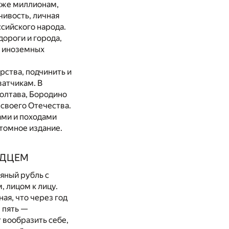
кже миллионам,
чивость, личная
ссийского народа.
ороги и города,
т иноземных
рства, подчинить и
ватчикам. В
Полтава, Бородино
своего Отечества.
ами и походами
томное издание.
РДЦЕМ
яный рубль с
 лицом к лицу.
ая, что через год
 пять —
 вообразить себе,