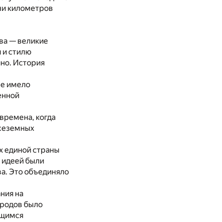
ячи километров
ва — великие
 и стилю
йно. История
не имело
енной
времена, когда
ужеземных
х единой страны
й идеей были
ва. Это объединяло
ния на
ародов было
ющимся