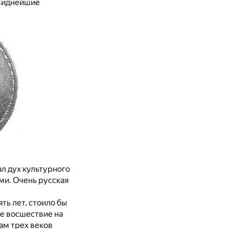
 виднейшие
л дух культурного
и. Очень русская
ть лет, стоило бы
ее восшествие на
ам трех веков