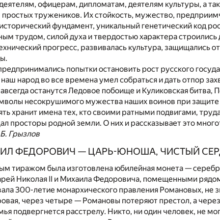
деятелям, офицерам, дипломатам, деятелям культуры, а та
 простых тружеников. Их стойкость, мужество, предприим
 исторический фундамент, уникальный генетический код ро
м трудом, силой духа и твердостью характера строились д
ехнический прогресс, развивалась культура, защищались о
ы.
редпринимались попытки остановить рост русского госуда
 наш народ во все времена умел собраться и дать отпор зах
авсегда останутся Ледовое побоище и Куликовская битва, 
имволы несокрушимого мужества наших воинов при защите 
ть хранит имена тех, кто своими ратными подвигами, труд
л просторы родной земли. О них и рассказывает это много
 Б. Грызлов
ИЛ ФЕДОРОВИЧ — ЦАРЬ-ЮНОША, ЧИСТЫЙ СЕ
овым тиражом была изготовлена юбилейная монета — серебр
рей Николая II и Михаила Федоровича, помещенными рядом,
ла 300-летие монархического правления Романовых, не зн
овая, через четыре — Романовы потеряют престол, а через
ья подвергнется расстрелу. Никто, ни один человек, не мог