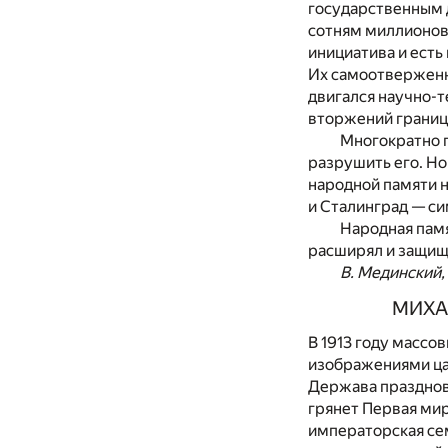
государственным 
сотням миллионов
инициатива и есть
Их самоотверженны
двигался научно-т
вторжений границ
Многократно п
разрушить его. Но
народной памяти н
и Сталинград — с
Народная памя
расширял и защища
В. Мединский,
МИХА
В 1913 году масс
изображениями ца
Держава празднова
грянет Первая мир
императорская сем