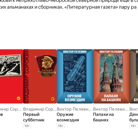
любви к неприхотливо-неброской северной природе еще в 
ких альманахах и сборниках. «Литературная газета» пару ра
Владимир Сорокин
Владимир Сорокин
Виктор Пелевин
,
Виктор Пелевин
Виктор Пелевин
,
Вик
ыв
Первый
Оружие
Папахи на
Ден
субботник
возмездия
башнях
бул
18
+
18
+
18
+