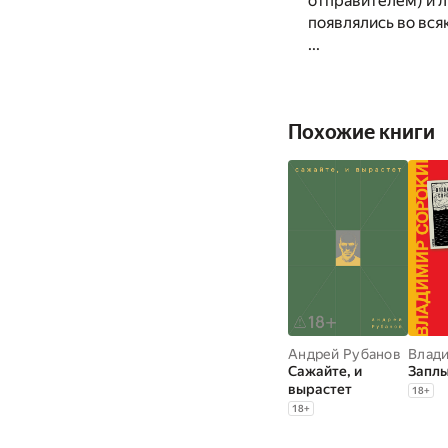
отправителем) и 
появлялись во вся
...
Похожие книги
Андрей Рубанов
Сажайте, и
Запл
вырастет
18
+
18
+