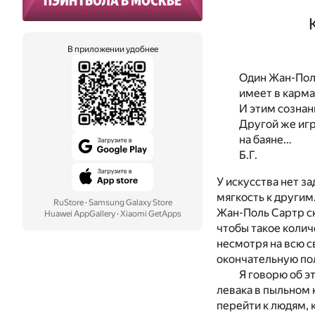
В приложении удобнее
Один Жан-Пол
имеет в карма
И этим сознан
Другой же иг
на баяне…
Б.Г.
У искусства нет з
мягкость к другим.
RuStore
·
Samsung Galaxy Store
Жан-Поль Сартр ск
Huawei AppGallery
·
Xiaomi GetApps
чтобы такое колич
несмотря на всю с
окончательную пол
Я говорю об э
левака в пыльном 
перейти к людям, 