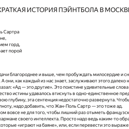
КРАТКАЯ ИСТОРИЯ ПЭЙНТБОЛА В МОСКВ
ь Сартра
не,
ием горд,
рает порой
адачи благороднее и выше, чем пробуждать милосердие и 
 А они, как каждый из нас знает, заслуживают этого далеко 
азал: «Ад — это другие». Это поистине удивительные слова
ество истины удавалось втиснуть в одно-единственное пре
вою глубину, эта сентенция недостаточно развернута. Чтоб
ноту, надо добавить, что Жан-Поль Сартр — это тоже ад.
том вовсе не для того, чтобы лишний раз отыметь французс
кармане своего интеллекта. Просто надо ведь каким-то обр
которые «играют на баяне», или, если перевести это выраже