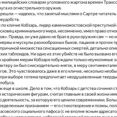
 милицейских словарях уголовного жаргона времен Трансс
руга из огнестрельного оружия.
ерешли — надеюсь, что занятый мыслями о Сартре читатель
неудобств.
 по кличке Кобзарь, лидер каменномостовской преступной
сковец криминального мира, несомненно, имел право относ
ов». Правда, он уже давно не брал в руки оружия сам — но и
нервы и мускулы разнообразных быков, пацанов и прочих 
 причиной множества сенсационных смертей, детально опи
ких таблоидов. Ни одно из этих убийств не было вызвано е
к крайним мерам Кобзаря побуждали только неумолимые з
актеру он был снисходительно-мягок, в меру сентиментале
гов. Это чувствовалось даже в его кличке, несколько необ
я при выборе тотема предпочитает неодушевленные тверд
глобуса.
к еще в школе. Дело в том, что Кобзарь с детства сочинял с
историческим фигурам, считал главным в своей жизни име
деятельность, за которую его ценили современники. Больш
пределенным признанием — его стихотворения и поэмы, по
асовского социального пафоса (с не вполне ясным адресато