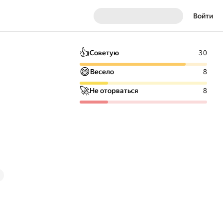
Войти
👍
Советую
30
😄
Весело
8
🚀
Не оторваться
8