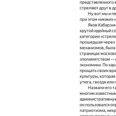
представленного в
стреляют друг в д
Ну вот мы и п
при этом никаких 
Яков Кабарзин
крутой идейный со
категории «стрелк
прошедшая через 
механизмов, была
страницах московс
злопамятством — 
экономики. По хар
прощать своих вра
культуры, котора
утюга, гвоздя или 
Назвали его та
многим известным 
административную 
он пользовался о
патриотизма, некр