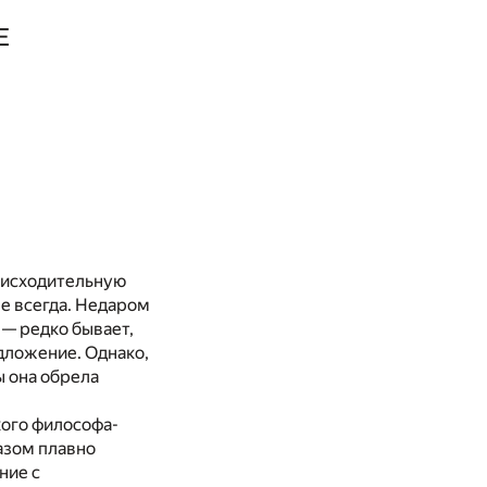
Е
снисходительную
не всегда. Недаром
 — редко бывает,
дложение. Однако,
ы она обрела
кого философа-
азом плавно
ние с