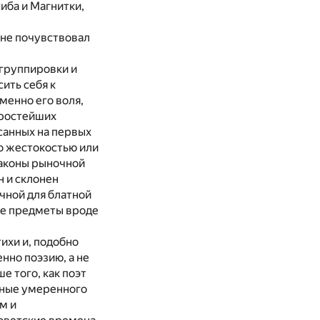
иба и Магнитки,
 не почувствовал
 группировки и
ить себя к
менно его воля,
простейших
санных на первых
го жестокостью или
аконы рыночной
н и склонен
ычной для блатной
ые предметы вроде
тихи и, подобно
нно поэзию, а не
е того, как поэт
лные умеренного
м и