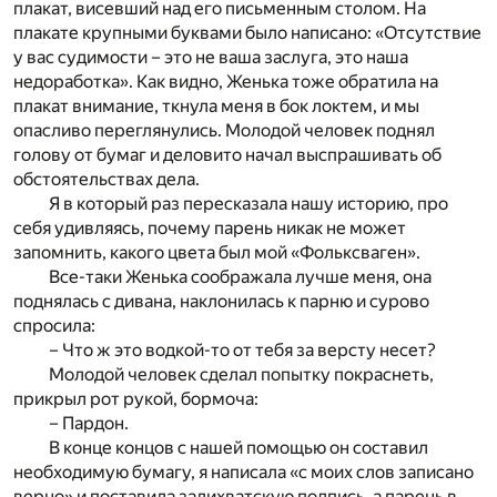
плакат, висевший над его письменным столом. На
плакате крупными буквами было написано: «Отсутствие
у вас судимости – это не ваша заслуга, это наша
недоработка». Как видно, Женька тоже обратила на
плакат внимание, ткнула меня в бок локтем, и мы
опасливо переглянулись. Молодой человек поднял
голову от бумаг и деловито начал выспрашивать об
обстоятельствах дела.
Я в который раз пересказала нашу историю, про
себя удивляясь, почему парень никак не может
запомнить, какого цвета был мой «Фольксваген».
Все-таки Женька соображала лучше меня, она
поднялась с дивана, наклонилась к парню и сурово
спросила:
– Что ж это водкой-то от тебя за версту несет?
Молодой человек сделал попытку покраснеть,
прикрыл рот рукой, бормоча:
– Пардон.
В конце концов с нашей помощью он составил
необходимую бумагу, я написала «с моих слов записано
верно» и поставила залихватскую подпись, а парень в