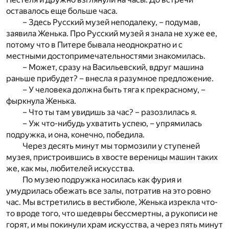
оставалось еще больше часа.
– Здесь Русский музей неподалеку, – подумав,
заявила Женька. Про Русский музей я знала не хуже ее,
потому что в Питере бывала неоднократно и с
местными достопримечательностями знакомилась.
– Может, сразу на Васильевский, вдруг машина
раньше прибудет? – внесла я разумное предложение.
– У человека должна быть тяга к прекрасному, –
фыркнула Женька.
– Что ты там увидишь за час? – разозлилась я.
– Уж что-нибудь ухватить успею, – упрямилась
подружка, и она, конечно, победила.
Через десять минут мы тормозили у ступеней
музея, пристроившись в хвосте вереницы машин таких
же, как мы, любителей искусства.
По музею подружка носилась как фурия и
умудрилась обежать все залы, потратив на это ровно
час. Мы встретились в вестибюле, Женька изрекла что-
то вроде того, что шедевры бессмертны, а рукописи не
горят, и мы покинули храм искусства, а через пять минут