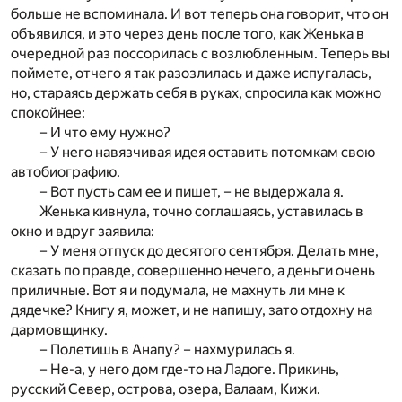
больше не вспоминала. И вот теперь она говорит, что он
объявился, и это через день после того, как Женька в
очередной раз поссорилась с возлюбленным. Теперь вы
поймете, отчего я так разозлилась и даже испугалась,
но, стараясь держать себя в руках, спросила как можно
спокойнее:
– И что ему нужно?
– У него навязчивая идея оставить потомкам свою
автобиографию.
– Вот пусть сам ее и пишет, – не выдержала я.
Женька кивнула, точно соглашаясь, уставилась в
окно и вдруг заявила:
– У меня отпуск до десятого сентября. Делать мне,
сказать по правде, совершенно нечего, а деньги очень
приличные. Вот я и подумала, не махнуть ли мне к
дядечке? Книгу я, может, и не напишу, зато отдохну на
дармовщинку.
– Полетишь в Анапу? – нахмурилась я.
– Не-а, у него дом где-то на Ладоге. Прикинь,
русский Север, острова, озера, Валаам, Кижи.