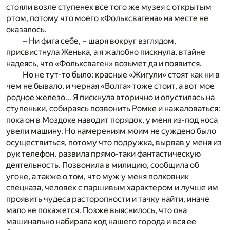
стояли возле ступенек все того же музея с открытым
ртом, потому что моего «Фольксвагена» на месте не
оказалось.
– Ни фига себе, – шаря вокруг взглядом,
присвистнула Женька, а я жалобно пискнула, втайне
надеясь, что «Фольксваген» возьмет да и появится.
Но не тут-то было: красные «Жигули» стоят как ни в
чем не бывало, и черная «Волга» тоже стоит, а вот мое
родное железо… Я пискнула вторично и опустилась на
ступеньки, собираясь позвонить Ромке и нажаловаться:
пока он в Моздоке наводит порядок, у меня из-под носа
увели машину. Но намерениям моим не суждено было
осуществиться, потому что подружка, вырвав у меня из
рук телефон, развила прямо-таки фантастическую
деятельность. Позвонила в милицию, сообщила об
угоне, а также о том, что муж у меня полковник
спецназа, человек с паршивым характером и лучше им
проявить чудеса расторопности и тачку найти, иначе
мало не покажется. Позже выяснилось, что она
машинально набирала код нашего города и вся ее