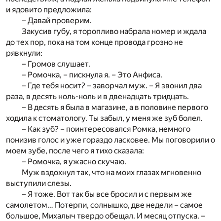
и ядовито предложила:
– Давай проверим.
Закусив губу, я торопливо набрала номер и ждала
до тех пор, пока на том конце провода грозно не
рявкнули:
– Громов слушает.
– Ромочка, – пискнула я. – Это Анфиса.
– Где тебя носит? – заворчал муж. – Я звонил два
раза, в десять ноль-ноль и в двенадцать тридцать.
– В десять я была в магазине, а в половине первого
ходила к стоматологу. Ты забыл, у меня же зуб болел.
– Как зуб? – поинтересовался Ромка, немного
понизив голос и уже гораздо ласковее. Мы поговорили о
моем зубе, после чего я тихо сказала:
– Ромочка, я ужасно скучаю.
Муж вздохнул так, что на моих глазах мгновенно
выступили слезы.
– Я тоже. Вот так бы все бросил и с первым же
самолетом… Потерпи, солнышко, две недели – самое
большое, Михалыч твердо обещал. И месяц отпуска. –