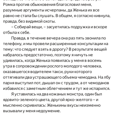
Ромка против обыкновения благословил меня,
разумные аргументы исчерпаны, да Женька их все
равно не стала бы слушать. В общем, я согласно кивнула,
правда, без видимой охоты.
– Собирай вещи, – засуетилась подружка и вскоре
отбыла к себе.
Правда, в течение вечера она раз пять звонила по
телефону, и мы провели расширенные консультации на
тему: что следует взять в дорогу? В результате вещей
набралось предостаточно, поэтому я ничуть не
удивилась, когда Женька появилась у меня в восемь
утра в сопровождении рослого молодого человека,
оказавшегося водителем такси, руки которого
оттягивали два устрашающего объема чемодана. На лбу
парня выступил пот, дышал он с трудом, а от чемоданов
избавился с заметным облегчением и тут же испарился.
Я уставилась на два кожаных монстра, один был
ядовито-зеленого цвета, другой ярко-желтого – и
мысленно скривилась: Женькины вкусы неизменно
вызывали у меня недоумение.