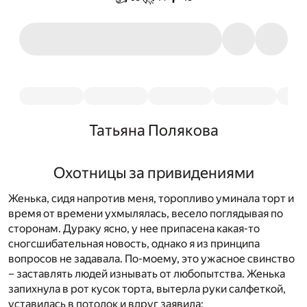
Татьяна Полякова
Охотницы за привидениями
Женька, сидя напротив меня, торопливо уминала торт и
время от времени ухмылялась, весело поглядывая по
сторонам. Дураку ясно, у нее припасена какая-то
сногсшибательная новость, однако я из принципа
вопросов не задавала. По-моему, это ужасное свинство
– заставлять людей изнывать от любопытства. Женька
запихнула в рот кусок торта, вытерла руки салфеткой,
уставилась в потолок и вдруг заявила: