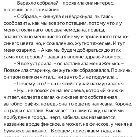
– Барахло собрала? – проявила она интерес,
включив электрочайник.
– Собрала, – кивнула я и вздохнула, пытаясь
сообразить, как мы все это потащим, потому что и у
меня стояли наготове два чемодана, правда,
значительно меньшие по объему и приличного темно-
синего цвета, но, к сожалению, жутко тяжелые. И тут
меня озарило. – А как мы будем добираться до этих
самых островов? – задала я вполне здравый вопрос.
– Я все устроила, – осчастливила меня Женька. –
Позвонила старичку, он жуть как обрадовался. Прикинь,
он твои книжки читал… ни за что бы не подумала…
– Почему это? – на всякий случай нахмурилась я.
– Ну… не похож он на человека, который книжки
читает, если эта самая книжка не его собственная
автобиография, но ведь она-то еще не написана. Короче,
он рад и счастлив. Высылает за нами тачку, на ней мы
прибудем в город… черт, забыла, как называется,
название вроде финское, а может, не финское, у меня на
бумажке записано… В общем, приезжаем туда, а на