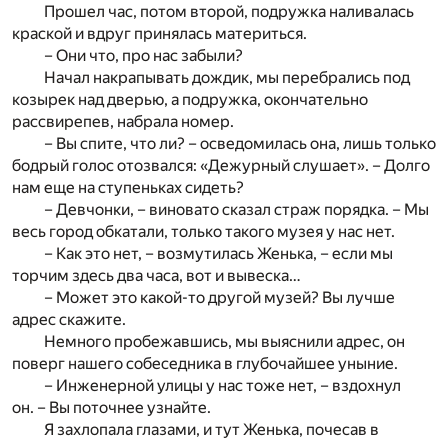
Прошел час, потом второй, подружка наливалась
краской и вдруг принялась материться.
– Они что, про нас забыли?
Начал накрапывать дождик, мы перебрались под
козырек над дверью, а подружка, окончательно
рассвирепев, набрала номер.
– Вы спите, что ли? – осведомилась она, лишь только
бодрый голос отозвался: «Дежурный слушает». – Долго
нам еще на ступеньках сидеть?
– Девчонки, – виновато сказал страж порядка. – Мы
весь город обкатали, только такого музея у нас нет.
– Как это нет, – возмутилась Женька, – если мы
торчим здесь два часа, вот и вывеска…
– Может это какой-то другой музей? Вы лучше
адрес скажите.
Немного пробежавшись, мы выяснили адрес, он
поверг нашего собеседника в глубочайшее уныние.
– Инженерной улицы у нас тоже нет, – вздохнул
он. – Вы поточнее узнайте.
Я захлопала глазами, и тут Женька, почесав в