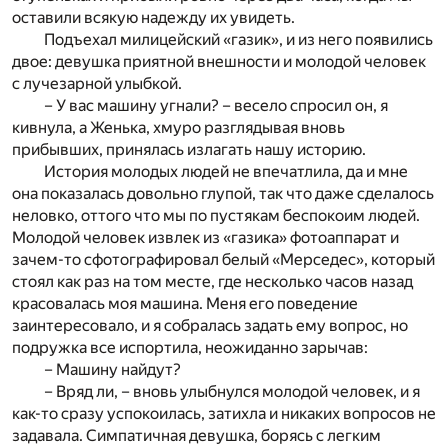
оставили всякую надежду их увидеть.
Подъехал милицейский «газик», и из него появились
двое: девушка приятной внешности и молодой человек
с лучезарной улыбкой.
– У вас машину угнали? – весело спросил он, я
кивнула, а Женька, хмуро разглядывая вновь
прибывших, принялась излагать нашу историю.
История молодых людей не впечатлила, да и мне
она показалась довольно глупой, так что даже сделалось
неловко, оттого что мы по пустякам беспокоим людей.
Молодой человек извлек из «газика» фотоаппарат и
зачем-то сфотографировал белый «Мерседес», который
стоял как раз на том месте, где несколько часов назад
красовалась моя машина. Меня его поведение
заинтересовало, и я собралась задать ему вопрос, но
подружка все испортила, неожиданно зарычав:
– Машину найдут?
– Вряд ли, – вновь улыбнулся молодой человек, и я
как-то сразу успокоилась, затихла и никаких вопросов не
задавала. Симпатичная девушка, борясь с легким