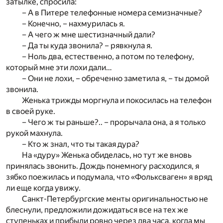
затылке, спросила:
– А в Питере телефонные номера семизначные?
– Конечно, – нахмурилась я.
– А чего ж мне шестизначный дали?
– Да ты куда звонила? – рявкнула я.
– Ноль два, естественно, а потом по телефону,
который мне эти лохи дали…
– Они не лохи, – обреченно заметила я, – ты домой
звонила.
Женька трижды моргнула и покосилась на телефон
в своей руке.
– Чего ж ты раньше?.. – прорычала она, а я только
рукой махнула.
– Кто ж знал, что ты такая дура?
На «дуру» Женька обиделась, но тут же вновь
принялась звонить. Дождь понемногу расходился, я
зябко поежилась и подумала, что «Фольксваген» я вряд
ли еще когда увижу.
Санкт-Петербургские менты оригинальностью не
блеснули, предложили дожидаться все на тех же
ступеньках и прибыли ровно через два часа, когда мы