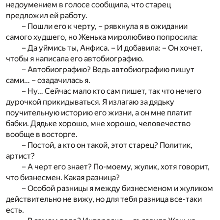
недоумением в голосе сообщила, что старец
предложил ей работу.
– Пошли его к черту, – рявкнула я в ожидании
самого худшего, но Женька миролюбиво попросила:
– Да уймись ты, Анфиса. – И добавила: – Он хочет,
чтобы я написала его автобиографию.
– Автобиографию? Ведь автобиографию пишут
сами… – озадачилась я.
– Ну… Сейчас мало кто сам пишет, так что нечего
дурочкой прикидываться. Я излагаю за дядьку
поучительную историю его жизни, а он мне платит
бабки. Дядьке хорошо, мне хорошо, человечество
вообще в восторге.
– Постой, а кто он такой, этот старец? Политик,
артист?
– А черт его знает? По-моему, жулик, хотя говорит,
что бизнесмен. Какая разница?
– Особой разницы я между бизнесменом и жуликом
действительно не вижу, но для тебя разница все-таки
есть.