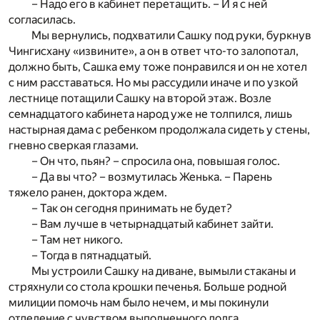
– Надо его в кабинет перетащить. – И я с ней
согласилась.
Мы вернулись, подхватили Сашку под руки, буркнув
Чингисхану «извините», а он в ответ что-то залопотал,
должно быть, Сашка ему тоже понравился и он не хотел
с ним расставаться. Но мы рассудили иначе и по узкой
лестнице потащили Сашку на второй этаж. Возле
семнадцатого кабинета народ уже не толпился, лишь
настырная дама с ребенком продолжала сидеть у стены,
гневно сверкая глазами.
– Он что, пьян? – спросила она, повышая голос.
– Да вы что? – возмутилась Женька. – Парень
тяжело ранен, доктора ждем.
– Так он сегодня принимать не будет?
– Вам лучше в четырнадцатый кабинет зайти.
– Там нет никого.
– Тогда в пятнадцатый.
Мы устроили Сашку на диване, вымыли стаканы и
стряхнули со стола крошки печенья. Больше родной
милиции помочь нам было нечем, и мы покинули
отделение с чувством выполненного долга.