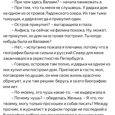
– При чем здесь Валаам? – начала паниковать я.
– При том, что ты меня не слушаешь. У дядьки дом
на одном из островов Ладожского озера. Их там тьма-
тьмущая, и дядя взял да и прикупил один.
– Остров прикупил? – вытаращила я глаза.
– Анфиса, ты сейчас на филина похожа. Ну, может,
не прикупил, но дом на острове построил. Ты когда-
нибудь была на Валааме?
– Нет, – испуганно пожала я плечами, потому что в
географии была не сильна и русский Север для меня
заканчивался в окрестностях Петербурга.
– Говорю, островов там полно, и дядька на одном из
них купил или построил дом. Пригласил в гости, мол,
поговорим по душам, он мне свою жизнь красочно
обрисует, а уж там решим: берусь я за его биографию
или нет.
– По-моему, это чушь какая-то, – не выдержала я.
– Почему чушь? – обиделась Женька. – Я что, по-
твоему, могу только про кошек и собак писать? Между
прочим, я журналист в родном городе не последний и
биографию любого хмыря состряпаю в лучшем виде.