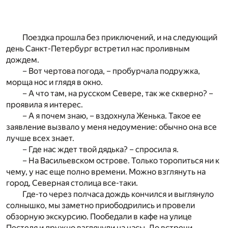
Поездка прошла без приключений, и на следующий
день Санкт-Петербург встретил нас проливным
дождем.
– Вот чертова погода, – пробурчала подружка,
морща нос и глядя в окно.
– А что там, на русском Севере, так же скверно? –
проявила я интерес.
– А я почем знаю, – вздохнула Женька. Такое ее
заявление вызвало у меня недоумение: обычно она все
лучше всех знает.
– Где нас ждет твой дядька? – спросила я.
– На Васильевском острове. Только торопиться ни к
чему, у нас еще полно времени. Можно взглянуть на
город, Северная столица все-таки.
Где-то через полчаса дождь кончился и выглянуло
солнышко, мы заметно приободрились и провели
обзорную экскурсию. Пообедали в кафе на улице
Пестеля и дружно взглянули на часы. До встречи