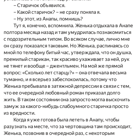
– Старичок объявился.
– Какой старичок? – не сразу поняла я.
– Ну этот, из Анапы, помнишь?
Тут я, конечно, вспомнила. Женька отдыхала в Анапе
полтора месяца назад и там умудрилась познакомиться
с подозрительным типом. Во всяком случае, лично мне
он сразу показался таковым. Но Женька, распинаясь со
мной по телефону битый час, утверждала, что он душка,
премилый старикан, так красиво ухаживает за ней, рук
не тянет и вообще – джентльмен. На мой же прямой
вопрос: «Сколько лет старцу?» – она отвечала весьма
туманно, и я всерьез забеспокоилась, потому что
Женька пребывала в затяжной депрессии в связи с тем,
что ее очередной любовный роман приказал долго
жить. В таком состоянии она запросто могла выскочить
замуж за какого-нибудь слабоумного старичка просто
из вредности.
Когда я уже готова была лететь в Анапу, чтобы
разузнать на месте, что за чертовщина там происходит,
Женька, позвонив в очередной раз, с некоторым