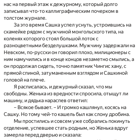
нас на первый этаж к дежурному, который долго
записывал что-то каллиграфическим почерком в
толстом журнале.
За это время Сашка успел уснуть, устроившись на
скамейке рядом с мужчиной монгольского типа, на
коленях которого стоял большой лоток с
разноцветными безделушками. Мужчину задержали на
Невском, по-русски он говорил плохо, милиционеры с
ним намучились и в конце концов незаметно смылись, а
он продолжал сидеть, точно памятник Чингис хану, с
прямой спиной, затуманенным взглядом и Сашкиной
головой на плече.
Я расписалась, и дежурный сказал, что мы
свободны. Женька из вредности спросила, отыщут ли
машину, и дядька нараспев ответил:
– Всякое бывает. – И громко кашлянул, косясь на
Сашку. Но тому чей-то кашель был как слону дробина.
Мы простились и совсем уже собрались покинуть
отделение, успевшее стать родным, но Женька вдруг
замерла перед дверью и сказала: