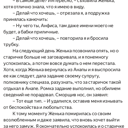
– В самом деле? Интересно, – съязвила Женька,
хотя отлично знала, что я имею в виду.
– Делай что хочешь, – отрезала я, а подружка
принялась канючить:
– Ну чего ты, Анфиса, там даже имени моего не
будет, а бабки приличные.
– Делай что хочешь, – повторила я и бросила
трубку.
На следующий день Женька позвонила опять, но о
старичке больше не заговаривала, и я понемногу
успокоилась, а потом вовсе думать о нем перестала.
Хотя, когда Женька вернулась из Анапы и я выспросила
ее как следует, дала задание своему супругу,
полковнику спецназа, разузнать, что за старичок такой
отдыхал в Анапе. Ромка задание выполнил, но обилием
сведений не порадовал. Сморщив нос, он заявил:
– Тот еще тип. – И удалился, оставив меня изнывать
от беспокойства и любопытства.
К тому моменту Женька помирилась со своим
возлюбленным и даже заявила, что вновь хочет выйти
за него замуж. Я окончательно успокоилась и о старичке