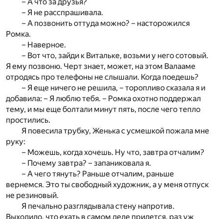
– А что за друзья?
– Я не расспрашивала.
– А позвонить оттуда можно? – насторожился
Ромка.
– Наверное.
– Вот что, зайди к Витальке, возьми у него сотовый.
Я ему позвоню. Черт знает, может, на этом Валааме
отродясь про телефоны не слышали. Когда поедешь?
– Я еще ничего не решила, – торопливо сказала я и
добавила: – Я люблю тебя. – Ромка охотно поддержал
тему, и мы еще болтали минут пять, после чего тепло
простились.
Я повесила трубку, Женька с усмешкой пожала мне
руку:
– Можешь, когда хочешь. Ну что, завтра отчалим?
– Почему завтра? – запаниковала я.
– А чего тянуть? Раньше отчалим, раньше
вернемся. Это ты свободный художник, а у меня отпуск
не резиновый.
Я печально разглядывала стену напротив.
Выходило, что ехать в самом деле придется, раз уж