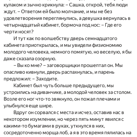
кулаком и зычно крикнула: – Сашка, открой, тебя люди
ждут. – Ответом ей было молчание, и мы не без
удовлетворения переглянулись, а девушка вернулась в
четырнадцатый кабинет, бормоча под нос: – Где его
черти носят?
И тут как по волшебству дверь семнадцатого
кабинета приоткрылась, и мы увидели физиономию
молодого человека, немного помятую, но веселую, я бы
даже сказала озорную.
– Вы ко мне? – заговорщицки прошептал он. Мы
опасливо кивнули, дверь распахнулась, и парень
предложил: – Заходите.
Кабинет был чуть больше предыдущего, мы
устроились на диванчике, а молодой человек за столом.
Возле его ног что-то звякнуло, он пожал плечами и
улыбнулся еще шире.
Вдруг он сорвался с места и исчез, оставив нас в
некотором изумлении, но через пять минут явился с
какими-то бумагами в руках, уткнулся в них,
сосредоточенно морща лоб, а я в это время пялилась на