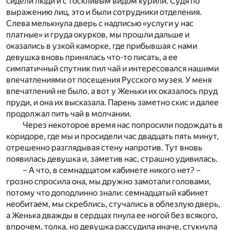
сидели люди и с тоскливым видом курили. Судя по
выражению лиц, это и были сотрудники отделения.
Слева мелькнула дверь с надписью «услуги у нас
платные» и груда окурков, мы прошли дальше и
оказались в узкой каморке, где прибывшая с нами
девушка вновь принялась что-то писать, а ее
симпатичный спутник пил чай и интересовался нашими
впечатлениями от посещения Русского музея. У меня
впечатлений не было, а вот у Женьки их оказалось пруд
пруди, и она их высказала. Парень заметно скис и далее
продолжал пить чай в молчании.
Через некоторое время нас попросили подождать в
коридоре, где мы и просидели час двадцать пять минут,
отрешенно разглядывая стену напротив. Тут вновь
появилась девушка и, заметив нас, страшно удивилась.
– А что, в семнадцатом кабинете никого нет? –
грозно спросила она, мы дружно замотали головами,
потому что доподлинно знали: семнадцатый кабинет
необитаем, мы скреблись, стучались в облезлую дверь,
а Женька дважды в сердцах пнула ее ногой без всякого,
впрочем, толка, но девушка рассудила иначе, стукнула