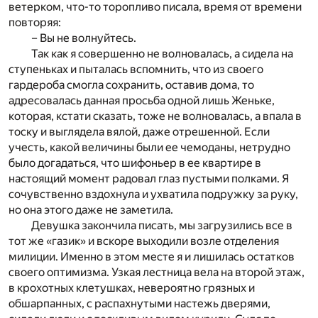
ветерком, что-то торопливо писала, время от времени
повторяя:
– Вы не волнуйтесь.
Так как я совершенно не волновалась, а сидела на
ступеньках и пыталась вспомнить, что из своего
гардероба смогла сохранить, оставив дома, то
адресовалась данная просьба одной лишь Женьке,
которая, кстати сказать, тоже не волновалась, а впала в
тоску и выглядела вялой, даже отрешенной. Если
учесть, какой величины были ее чемоданы, нетрудно
было догадаться, что шифоньер в ее квартире в
настоящий момент радовал глаз пустыми полками. Я
сочувственно вздохнула и ухватила подружку за руку,
но она этого даже не заметила.
Девушка закончила писать, мы загрузились все в
тот же «газик» и вскоре выходили возле отделения
милиции. Именно в этом месте я и лишилась остатков
своего оптимизма. Узкая лестница вела на второй этаж,
в крохотных клетушках, невероятно грязных и
обшарпанных, с распахнутыми настежь дверями,