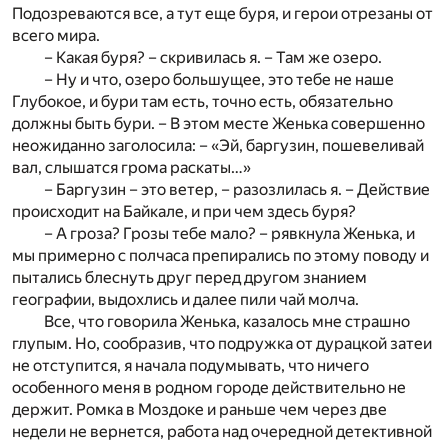
Подозреваются все, а тут еще буря, и герои отрезаны от
всего мира.
– Какая буря? – скривилась я. – Там же озеро.
– Ну и что, озеро большущее, это тебе не наше
Глубокое, и бури там есть, точно есть, обязательно
должны быть бури. – В этом месте Женька совершенно
неожиданно заголосила: – «Эй, баргузин, пошевеливай
вал, слышатся грома раскаты…»
– Баргузин – это ветер, – разозлилась я. – Действие
происходит на Байкале, и при чем здесь буря?
– А гроза? Грозы тебе мало? – рявкнула Женька, и
мы примерно с полчаса препирались по этому поводу и
пытались блеснуть друг перед другом знанием
географии, выдохлись и далее пили чай молча.
Все, что говорила Женька, казалось мне страшно
глупым. Но, сообразив, что подружка от дурацкой затеи
не отступится, я начала подумывать, что ничего
особенного меня в родном городе действительно не
держит. Ромка в Моздоке и раньше чем через две
недели не вернется, работа над очередной детективной