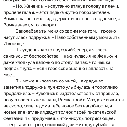
– Но, Женечка, – испуганно втянув голову в плечи,
пролепетала я, – этот дядька жутко подозрителен.
Ромка сказал: тебе надо держаться от него подальше, а
Ромка знает, что говорит.
– Заколебала ты меня со своим ментом, – грозно
насупилась подружка. – Надо собственным умом жить.
И вообще…
– Ты уедешь на этот русский Север, а я здесь
свихнусь от беспокойства, – накинулась я на Женьку и
даже хлопнула ладонью по столу, да так, что чашка
подпрыгнула. – Если тебе совершенно наплевать на
мое…
– Ты можешь поехать со мной, – вкрадчиво
заметила подружка, лучисто улыбнулась и торопливо
продолжила: – Рукопись в издательство ты отправила,
новую повесть не начала, Ромка твой в Моздоке и явится
не скоро, сидеть дома тебе вовсе без надобности, а
новые впечатления дадут толчок твоей писательской
фантазии, ты придумаешь что-нибудь потрясающее.
Представь: остров, одинокий дом – и вдруг убийство.