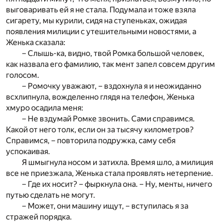
выговаривать ей я не стала. Подумала и тоже взяла
сигарету, мы курили, сидя на ступеньках, ожидая
появления милиции с утешительными новостями, а
Женька сказала:
– Слышь-ка, видно, твой Ромка большой человек,
как назвала его фамилию, так мент запел совсем другим
голосом.
– Ромочку уважают, – вздохнула я и неожиданно
всхлипнула, вожделенно глядя на телефон, Женька
хмуро осадила меня:
– Не вздумай Ромке звонить. Сами справимся.
Какой от него толк, если он за тысячу километров?
Справимся, – повторила подружка, саму себя
успокаивая.
Я шмыгнула носом и затихла. Время шло, а милиция
все не приезжала, Женька стала проявлять нетерпение.
– Где их носит? – фыркнула она. – Ну, менты, ничего
путью сделать не могут.
– Может, они машину ищут, – вступилась я за
стражей порядка.