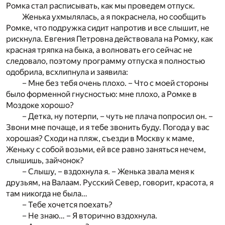
Ромка стал расписывать, как мы проведем отпуск.
Женька ухмылялась, а я покраснела, но сообщить
Ромке, что подружка сидит напротив и все слышит, не
рискнула. Евгения Петровна действовала на Ромку, как
красная тряпка на быка, а волновать его сейчас не
следовало, поэтому программу отпуска я полностью
одобрила, всхлипнула и заявила:
– Мне без тебя очень плохо. – Что с моей стороны
было форменной гнусностью: мне плохо, а Ромке в
Моздоке хорошо?
– Детка, ну потерпи, – чуть не плача попросил он. –
Звони мне почаще, и я тебе звонить буду. Погода у вас
хорошая? Сходи на пляж, съезди в Москву к маме,
Женьку с собой возьми, ей все равно заняться нечем,
слышишь, зайчонок?
– Слышу, – вздохнула я. – Женька звала меня к
друзьям, на Валаам. Русский Север, говорит, красота, я
там никогда не была…
– Тебе хочется поехать?
– Не знаю… – Я вторично вздохнула.