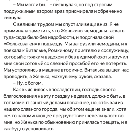
– Мы могли бы… – пискнула я, но под строгим
подружкиным взором враз присмирела и обреченно
кивнула.
С великим трудом мы спустили вещи вниз. Я не
приминула заметить, что Женькины чемоданы таскать
туда-сюда было без надобности, и подогнала свой
«Фольксваген» к подъезду. Мы загрузили чемоданы, и я
поехала к Витальке, Ромкиному приятелю и сослуживцу,
который с тяжким вздохом и без видимой охоты вручил
мне свой сотовый со слезной просьбой его не потерять.
Мы устроились в машине вторично, Виталька вышел нас
проводить, а Женька, махнув ему рукой, сказала:
– Ну, с богом.
Как выяснилось впоследствии, господь своего
благословения на эту поездку не давал, должно быть, в
тот момент занятый делами поважнее, но, отбывая из
нашего славного города, мы об этом еще не знали, хотя
нечто напоминающее предчувствие шевельнулось во
мне, но Женька по обыкновению принялась трещать, и я
как будто успокоилась.