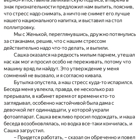
знак признательности предложил нам выпить, пояснив,
что стресс надо снимать, а ничто не снимет его лучше
нашего национального напитка, и выставил на стол
поллитровку.
Мы с Женькой, переглянувшись, дружно потянулись
за стаканами, решив, что с нашим стрессом
действительно надо что-то делать, и выпили.
Сашка оказался на редкость милым парнем, утешал
нас как мог и просил особо не переживать, потому что
машину вряд ли найдут. Это утверждение у меня
сомнений не вызвало, и я согласно кивала.
Бутылка опустела, а наш стресс куда-то испарился.
Беседа меня увлекла, правда, ее несколько раз
прерывали, в кабинет время от времени кто-то
заглядывал, особенно настойчивой была дама с
девочкой лет одиннадцати, у которой украли
фотоаппарат. Сашка вежливо просил подождать, и наша
беседа возобновлялась, но водка все-таки кончилась, и
Сашка загрустил.
– Придется работать, – сказал он обреченно и повел