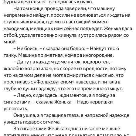
бурная деятельность сводилась к нулю.
На том конце провода заверили, что машину
непременно найдут, просили не волноваться и ждать на
ступеньках музея, где мы в настоящий момент
находимся, милиция к нам сейчас подъедет. Женька дала
отбой, удовлетворенно кивнула и устроилась рядом со
мной.
– Не боись, – сказала она бодро. – Найдут твою
тачку. Машина приметная, номера иногородние.
– Да тут в каждом доме пяток подворотен, –
жалобно возразила я, но скорее из вредности, потому
что на самом деле не могла смириться с мыслью, что
простилась с «Фольксвагеном» навсегда, и питала в
глубине души надежду, что его непременно отыщут.
– Ладно, сиди здесь, жди ментов, а я пойду за
сигаретами, – сказала Женька. – Надо нервишки
успокоить.
Она ушла, а я таращила глаза, в напрасной надежде
увидеть подарок отчима.
За сигаретами Женька ходила никак не меньше
пятнадцати минут, что меня, признаться, возмутило, но