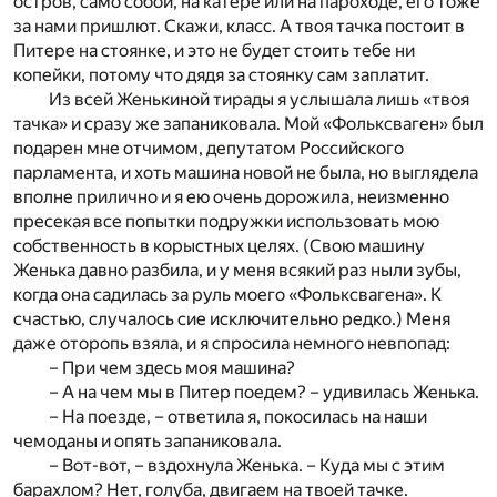
остров, само собой, на катере или на пароходе, его тоже
за нами пришлют. Скажи, класс. А твоя тачка постоит в
Питере на стоянке, и это не будет стоить тебе ни
копейки, потому что дядя за стоянку сам заплатит.
Из всей Женькиной тирады я услышала лишь «твоя
тачка» и сразу же запаниковала. Мой «Фольксваген» был
подарен мне отчимом, депутатом Российского
парламента, и хоть машина новой не была, но выглядела
вполне прилично и я ею очень дорожила, неизменно
пресекая все попытки подружки использовать мою
собственность в корыстных целях. (Свою машину
Женька давно разбила, и у меня всякий раз ныли зубы,
когда она садилась за руль моего «Фольксвагена». К
счастью, случалось сие исключительно редко.) Меня
даже оторопь взяла, и я спросила немного невпопад:
– При чем здесь моя машина?
– А на чем мы в Питер поедем? – удивилась Женька.
– На поезде, – ответила я, покосилась на наши
чемоданы и опять запаниковала.
– Вот-вот, – вздохнула Женька. – Куда мы с этим
барахлом? Нет, голуба, двигаем на твоей тачке.