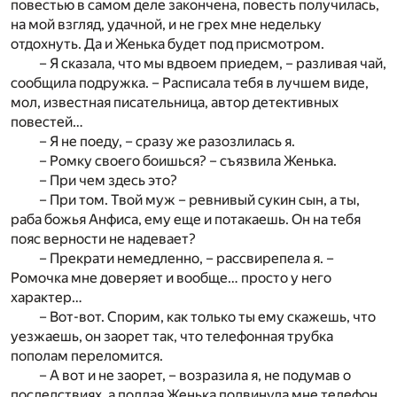
повестью в самом деле закончена, повесть получилась,
на мой взгляд, удачной, и не грех мне недельку
отдохнуть. Да и Женька будет под присмотром.
– Я сказала, что мы вдвоем приедем, – разливая чай,
сообщила подружка. – Расписала тебя в лучшем виде,
мол, известная писательница, автор детективных
повестей…
– Я не поеду, – сразу же разозлилась я.
– Ромку своего боишься? – съязвила Женька.
– При чем здесь это?
– При том. Твой муж – ревнивый сукин сын, а ты,
раба божья Анфиса, ему еще и потакаешь. Он на тебя
пояс верности не надевает?
– Прекрати немедленно, – рассвирепела я. –
Ромочка мне доверяет и вообще… просто у него
характер…
– Вот-вот. Спорим, как только ты ему скажешь, что
уезжаешь, он заорет так, что телефонная трубка
пополам переломится.
– А вот и не заорет, – возразила я, не подумав о
последствиях, а подлая Женька подвинула мне телефон