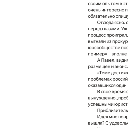
своим опытом в эт
очень интересно по
обязательно опишу
Отсюда ясно: 
перед глазами. Уж
процесс проиграл,
выгнали из прокур
юрсообществе пост
пример» – вполне 
А Павел, види
размещен и анонс:
«Теме достиже
проблемах россий
оказавшихся один 
В свое время 
вынужденно „проби
успешными юристам
Приблизительн
Идея мне понр
вышла? С удовольс