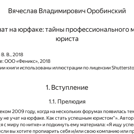
Вячеслав Владимирович Оробинский
чат на юрфаке: тайны профессионального 
юриста
В. В., 2018
: ООО «Феникс», 2018
и книги использованы иллюстрации по лицензии Shutterst
1. Вступление
1.1. Прелюдия
леком 2009 году, когда на нескольких форумах появилась те
у не учат на юрфаке. Как стать успешным юристом“». Автор
я с миру по нитке» и подкинуть ему материала: «Я ищу ус
о если вы хотите пропиарить себя и/или свою компанию или 