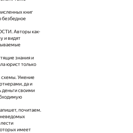
численных книг
о безбедное
ОСТИ. Авторы как-
у и видят
азываемые
тящие знания и
ла юрист только
 схемы. Умение
ртнерами, да и
ь деньги своими
еобходимую
 напишет, почитаем.
а неведомых
елести
которых имеет