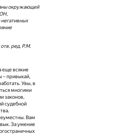
раны окружающей
ООН,
 негативных
ояние
отв. ред. Р.М.
а еще всякие
ы – привыкай,
работать. Увы, в
аться многими
ии законов,
ий судебной
тва.
 неуместны. Вам
авык. За умение
ногостраничных