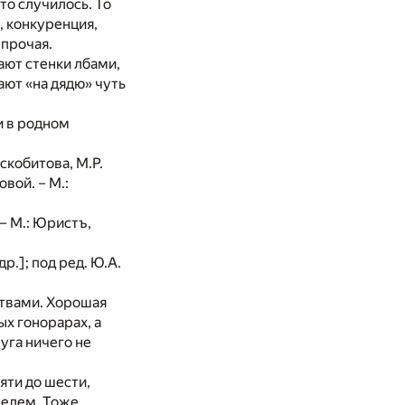
то случилось. То
, конкуренция,
 прочая.
ают стенки лбами,
ают «на дядю» чуть
и в родном
скобитова, М.Р.
овой. – М.:
– М.: Юристъ,
р.]; под ред. Ю.А.
ствами. Хорошая
ых гонорарах, а
луга ничего не
яти до шести,
телем. Тоже