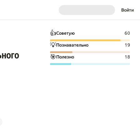
Войти
👍
Советую
60
💡
Познавательно
19
ьного
🎯
Полезно
18