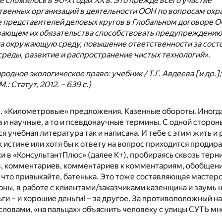
е сложилось в 90-х годах XX в. Это прежде всего участие
твенных организаций в деятельности ООН по вопросам ох
е представителей деловых кругов в Глобальном договоре 
ающем их обязательства способствовать предупреждению
на окружающую среду, повышение ответственности за сост
реды, развитие и распространение чистых технологий».
одное экологическое право: учебник / Т.Г. Авдеева [и др.]; 
М.: Статут, 2012. – 639 с.)
е. «Километровые» предложения. Казенные обороты. Иногд
 и научные, а то и псевдонаучные термины. С одной сторон
ся учебная литература так и написана. И тебе с этим жить и 
 истине или хотя бы к ответу на вопрос приходится продир
ки в «КонсультантПлюс» (далее К+), пробираясь сквозь терн
в, комментариев, комментариев к комментариям, обобщен
ак что привыкайте, батенька. Это тоже составляющая мастерс
оны, в работе с клиентами/заказчиками казенщина и заумь
ьги – и хорошие деньги! – за другое. За противоположный н
словами, «на пальцах» объяснить человеку с улицы СУТЬ м
.