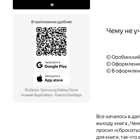
В приложении удобнее
Чему не у
© Оробинский 
© Оформление
© В оформлени
RuStore
·
Samsung Galaxy Store
Huawei AppGallery
·
Xiaomi GetApps
Все началось в да
выходу книга „Чем
просил «сброситьс
для книги, так чт