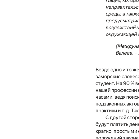
Наций, которо
неправительс
среды, а такж
предусматрив
воздействий 
окружающей с
(Междунар
Валеев. – 
Везде одно и то ж
заморские словеса
студент. На 90 % в
нашей профессии к
часами, ведя поис
подзаконных акто
практики и т. д. Т
С другой стор
будут платить ден
кратко, простыми 
положений закона