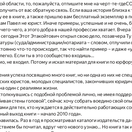
ой области, то, пожалуйста, отпишите мне на черт-те-гдеС
лучить от вас обратную связь. Если ваша история близка к 
 ее в книге, а также пришлю вам бесплатный экземпляр в п
сам Павел не юрист. Иначе примеры, успешные и не очень, б
 чего-чего, а этого добра в нашей профессии хватает. Вчера
 сегодня Этот Этакойтович открыл свою дело, позавчера Т
атуры (суда/администрации/нотариата – словом, отлучили 
оянно что-то происходит, так что найти пример – и даже 
легко. Если ты в это сообщество входишь…
мо, не входил. Потому и искал материал для книги по юрфо
ния успеха посвящено много книг, но ни одна из них не спе
ских юристов, молодых специалистов, закончивших юридич
на один с реалиями жизни.
столкнувшись с подобной проблемой лично, не имея поддер
вая стены головой“, сейчас хочу собрать воедино свой опы
и для тех, кто нуждается в действительно работающих со
ый выход книги – начало 2010 года».
авилась. Раз в год я просматривал каталоги издательств да
твием бы почитал, вдруг чего нового узнаю… Но книга так и