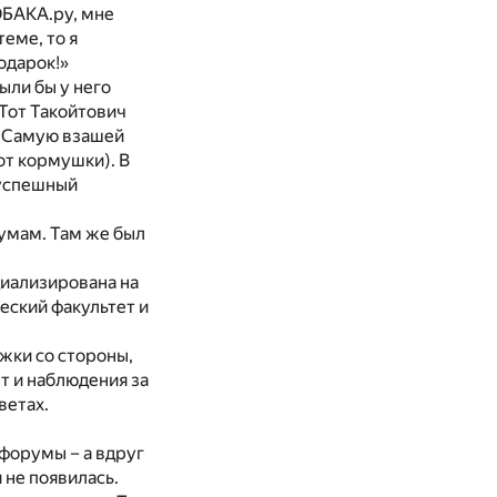
ОБАКА.ру, мне
теме, то я
одарок!»
ыли бы у него
 Тот Такойтович
у Самую взашей
от кормушки). В
«успешный
румам. Там же был
циализирована на
еский факультет и
жки со стороны,
т и наблюдения за
ветах.
 форумы – а вдруг
 не появилась.