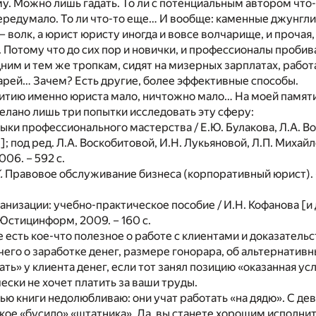
у. Можно лишь гадать. То ли с потенциальным автором что-
ередумало. То ли что-то еще… И вообще: каменные джунгли
– волк, а юрист юристу иногда и вовсе волчарище, и прочая,
. Потому что до сих пор и новички, и профессионалы пробив
дним и тем же тропкам, сидят на мизерных зарплатах, работ
харей… Зачем? Есть другие, более эффективные способы.
витию именно юриста мало, ничтожно мало… На моей памят
елано лишь три попытки исследовать эту сферу:
выки профессионального мастерства / Е.Ю. Булакова, Л.А. Во
]; под ред. Л.А. Воскобитовой, И.Н. Лукьяновой, Л.П. Михайл
06. – 592 с.
.
Правовое обслуживание бизнеса (корпоративный юрист). 
анизации: учебно-практическое пособие / И.Н. Кофанова [и д
 Юстицинформ, 2009. – 160 с.
е есть кое-что полезное о работе с клиентами и доказатель
чего о заработке денег, размере гонорара, об альтернативн
ать» у клиента денег, если тот занял позицию «оказанная ус
ески не хочет платить за ваши труды.
ью книги недолюбливаю: они учат работать «на дядю». С дев
ое «бусидо» «штатника». Да, вы станете хорошим исполни