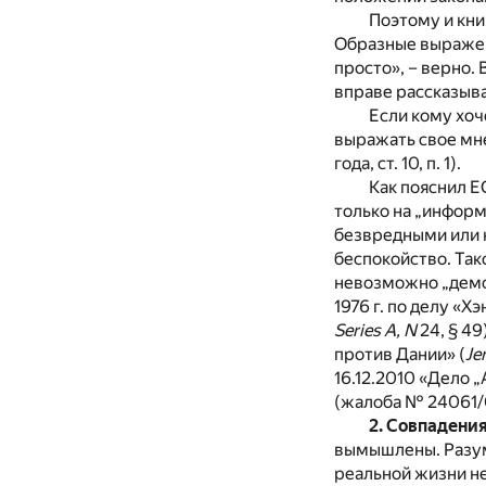
Поэтому и кни
Образные выражен
просто», – верно. 
вправе рассказыва
Если кому хоч
выражать свое мне
года, ст. 10, п. 1).
Как пояснил Е
только на „информ
безвредными или 
беспокойство. Так
невозможно „демо
1976 г. по делу «
Series A, N
24, § 49
против Дании» (
Je
16.12.2010 «Дело 
(жалоба № 24061/
2. Совпадения
вымышлены. Разум
реальной жизни не