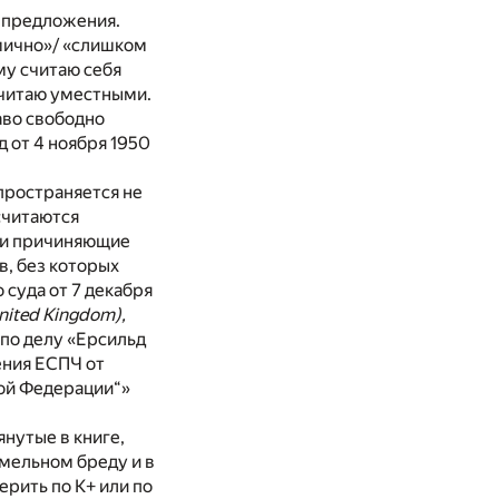
е предложения.
мично»/ «слишком
ему считаю себя
считаю уместными.
аво свободно
 от 4 ноября 1950
пространяется не
считаются
ли причиняющие
в, без которых
суда от 7 декабря
nited Kingdom),
 по делу «Ерсильд
ления ЕСПЧ от
кой Федерации“»
янутые в книге,
мельном бреду и в
ерить по К+ или по