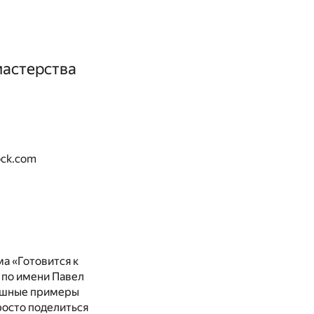
мастерства
ock.com
ма «Готовится к
 по имени Павел
пешные примеры
просто поделиться