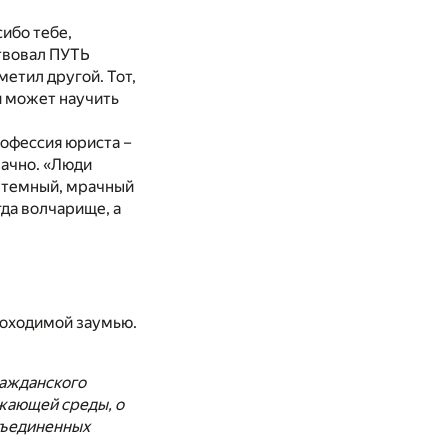
сибо тебе,
ствовал ПУТЬ
метил другой. Тот,
и может научить
рофессия юриста –
рачно. «Люди
 в темный, мрачный
гда волчарище, а
роходимой заумью.
ражданского
жающей среды, о
бъединенных