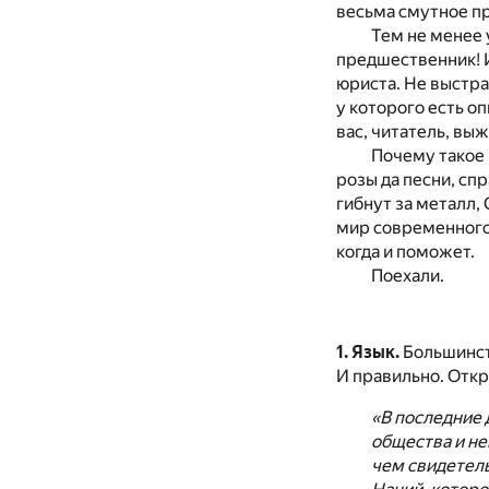
весьма смутное п
Тем не менее 
предшественник! И
юриста. Не выстра
у которого есть о
вас, читатель, выж
Почему такое 
розы да песни, сп
гибнут за металл,
мир современного 
когда и поможет.
Поехали.
1. Язык.
Большинст
И правильно. Откр
«В последние 
общества и н
чем свидетел