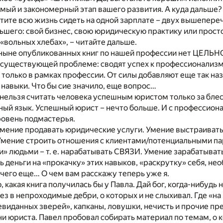
мый и закономерный этап вашего развития. А куда дальше?
отите всю жизнь сидеть на одной зарплате – двух вышепере
льшего: свой бизнес, свою юридическую практику или прост
«вольных хлебах», – читайте дальше.
 ныне опубликованных книг по нашей профессии нет ЦЕЛЬН
к существующей проблеме: сводят успех к профессионализм
только в рамках профессии. От силы добавляют еще так н
навыки. Что бы сие значило, еще вопрос…
нельзя считать человека успешным юристом только за блес
ый язык. Успешный юрист – нечто больше. И с профессиона
ровень подмастерья.
мение продавать юридические услуги. Умение выстраивать
Умение строить отношения с клиентами/потенциальными па
» людьми – т. е. нарабатывать СВЯЗИ. Умение зарабатыват
ь деньги на «прокачку» этих навыков, «раскрутку» себя, н
 чего еще… О чем вам расскажу теперь уже я.
, какая книга получилась бы у Павла. Дай бог, когда-нибудь
ез в непроходимые дебри, о которых и не слыхивал. Где «н
виданных зверей», капканы, ловушки, нечисть и прочие пр
и юриста. Павел пробовал собирать материал по темам, о 