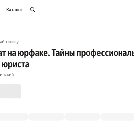
Каталог
айн книгу
ат на юрфаке. Тайны профессионал
 юриста
инский