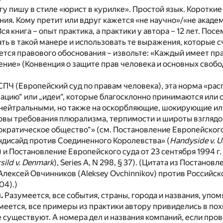
гу пишу в стиле «юрист в курилке». Простой язык. Коротки
ия. Кому претит или вдруг кажется «не научно»/«не акаде
Вся книга – опыт практика, а практики у автора – 12 лет. Пос
ть в такой манере и использовать те выражения, которые 
ется правового обоснования – извольте: «Каждый имеет пр
ние» (Конвенция о защите прав человека и основных свобод
СПЧ (Европейский суд по правам человека), эта норма «рас
ацию“ или „идеи“, которые благосклонно принимаются или 
нейтральными, но также на оскорбляющие, шокирующие и
овы требования плюрализма, терпимости и широты взглядо
кратическое общество“» (см. Постановление Европейского 
Хэндисайд против Соединенного Королевства» (
Handyside v. U
) и Постановление Европейского суда от 23 сентября 1994 г.
rsild v. Denmark
), Series A, N 298, § 37). (Цитата из Постанов
„Алексей Овчинников (Aleksey Ovchinnikov) против Российс
04).)
.
Разумеется, все события, страны, города и названия, упом
еется, все примеры из практики автору привиделись в пох
 существуют. А номера дел и названия компаний, если пров