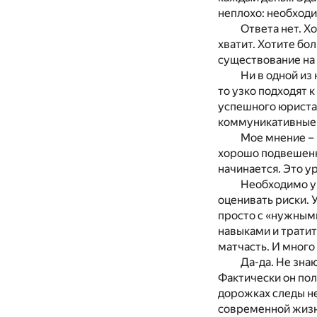
неплохо: необходи
Ответа нет. Х
хватит. Хотите бо
существование на 
Ни в одной из
то узко подходят 
успешного юриста 
коммуникативные 
Мое мнение – 
хорошо подвешенн
начинается. Это у
Необходимо у
оценивать риски. 
просто с «нужными
навыками и тратит
матчасть. И много
Да-да. Не знаю
Фактически он пол
дорожках следы не
современной жизн