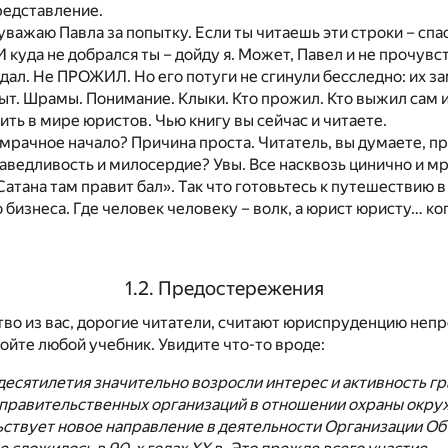
редставление.
уважаю Павла за попытку. Если ты читаешь эти строки – спа
 куда не добрался ты – дойду я. Может, Павел и не прочув
дал. Не ПРОЖИЛ. Но его потуги не сгинули бесследно: их за
пыт. Шрамы. Понимание. Клыки. Кто прожил. Кто выжил сам 
ить в мире юристов. Чью книгу вы сейчас и читаете.
мрачное начало? Причина проста. Читатель, вы думаете, п
раведливость и милосердие? Увы. Все насквозь цинично и м
 Сатана там правит бал». Так что готовьтесь к путешествию
бизнеса. Где человек человеку – волк, а юрист юристу… ко
1.2. Предостережения
во из вас, дорогие читатели, считают юриспруденцию неп
ойте любой учебник. Увидите что-то вроде:
десятилетия значительно возросли интерес и активность г
еправительственных организаций в отношении охраны окру
ьствует новое направление в деятельности Организации О