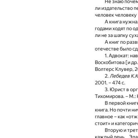
Не знаю почем
ли издательство п
человек человеку 
А книга нужна
годами ходят по о
ли не за шапку су
А книг по раз
отечестве было сд
1. Адвокат: на
Воскобитова [и др.
Волтерс Клувер, 20
2.
Лебедев К.К
2001. – 474 с.
3. Юрист в орг
Тихомирова. – М.:
В первой книг
книга. Но почти ни
главное – как «отж
стоит» и категорич
Вторую и трет
каждый день… Эдак