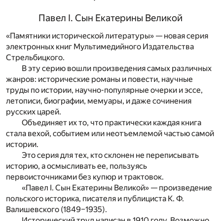
Павел I. Сын Екатерины Великой
«Памятники исторической литературы» — новая серия
электронных книг Мультимедийного Издательства
Стрельбицкого.
В эту серию вошли произведения самых различных
жанров: исторические романы и повести, научные
труды по истории, научно-популярные очерки и эссе,
летописи, биографии, мемуары, и даже сочинения
русских царей.
Объединяет их то, что практически каждая книга
стала вехой, событием или неотъемлемой частью самой
истории.
Это серия для тех, кто склонен не переписывать
историю, а осмысливать ее, пользуясь
первоисточниками без купюр и трактовок.
«Павел I. Сын Екатерины Великой» — произведение
польского историка, писателя и публициста К. Ф.
Валишевского (1849–1935).
Исторический труд написан в 1910 году. Возможно,