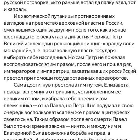
русской поговорке: «кто раньше встал да палку взял, тот
и капрал».
Из хаотической путаницы противоречивых
взглядов на преемство верховной власти в России,
сменявшихся один за другим после того, как в конце
шестнадцатого века угасла династия Рюрика, Петр
Великий извлек один решающий принцип: «правду воли
монаршей», т. е. произвольную власть государя
выбирать себе наследника. Но сам Петр не пожелал
воспользоваться этим правом, после него и пошел ряд
императоров и императриц, захватывавших российский
престол при помощи государственных переворотов.
Сама достигнув престола этим путем, Елизавета,
правда, вспомнила о принципе, установленном ее
великим отцом, и избрала себе преемником
племянника — отца Павла; но Петр III не подумал в свою
очередь воспользоваться тем же правом в интересах
своего сына. Таким образом после его смерти Павел
был с точки зрения закона — ничто, и между ним и
Екатериной была возможна борьба не прав, а
честолюбий. И, действительно, борьба эта и началась