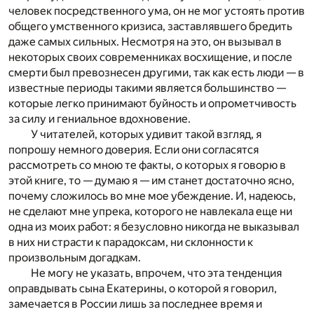
человек посредственного ума, он не мог устоять против
общего умственного кризиса, заставлявшего бредить
даже самых сильных. Несмотря на это, он вызывал в
некоторых своих современниках восхищение, и после
смерти был превознесен другими, так как есть люди — в
известные периоды такими является большинство —
которые легко принимают буйность и опрометчивость
за силу и гениальное вдохновение.
У читателей, которых удивит такой взгляд, я
попрошу немного доверия. Если они согласятся
рассмотреть со мною те факты, о которых я говорю в
этой книге, то — думаю я — им станет достаточно ясно,
почему сложилось во мне мое убеждение. И, надеюсь,
не сделают мне упрека, которого не навлекала еще ни
одна из моих работ: я безусловно никогда не выказывал
в них ни страсти к парадоксам, ни склонности к
произвольным догадкам.
Не могу не указать, впрочем, что эта тенденция
оправдывать сына Екатерины, о которой я говорил,
замечается в России лишь за последнее время и