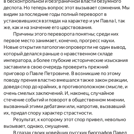
в бесконтрольной и безграничной власти безумного
деспота. Но теперь вопрос этот вызывает сомнения. Мы
видим за последние годы полный переворот в
установившихся взглядах на характер и ум Павла I, так
же, как и на значение его царствования.
Причины этого переворота понятны; среди них
первое место занимает, конечно, прогресс науки.
Новые открытия патологии опровергли не один вывод,
который делался раньше о нравственном складе
императора, а более глубокие исторические изыскания
заставили в свою очередь проверить прежний
приговор о Павле Петровиче. В возникшие по этому
поводу прения властно вмешался также закон реакции,
доведя спор до крайних, в противоположном смысле, и
очень смелых заключений. И, наконец, случайное
стечение событий и поворот в общественном мнении,
вызванный этими дебатами или, напротив, вызвавший
их, придал спору характер страстности.
Результат, к которому этот спор привел, невольно
вызывает, однако, смущение.
В глазах своих новейших русских биографов Павел