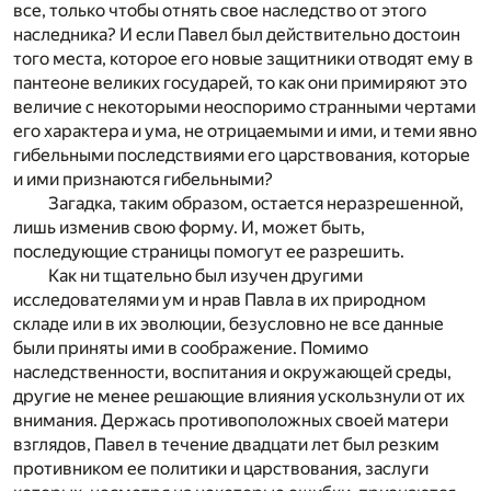
все, только чтобы отнять свое наследство от этого
наследника? И если Павел был действительно достоин
того места, которое его новые защитники отводят ему в
пантеоне великих государей, то как они примиряют это
величие с некоторыми неоспоримо странными чертами
его характера и ума, не отрицаемыми и ими, и теми явно
гибельными последствиями его царствования, которые
и ими признаются гибельными?
Загадка, таким образом, остается неразрешенной,
лишь изменив свою форму. И, может быть,
последующие страницы помогут ее разрешить.
Как ни тщательно был изучен другими
исследователями ум и нрав Павла в их природном
складе или в их эволюции, безусловно не все данные
были приняты ими в соображение. Помимо
наследственности, воспитания и окружающей среды,
другие не менее решающие влияния ускользнули от их
внимания. Держась противоположных своей матери
взглядов, Павел в течение двадцати лет был резким
противником ее политики и царствования, заслуги