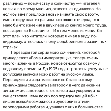
различных — по качеству и количеству — читателей,
нельзя, по моему мнению, относиться одинаково. Но
если бы мне пришлось вновь начинать свою работу,
имея в виду план и границы настоящего очерка, то я
мало бы что изменил в двух первых книгах моего труда,
посвященных Екатерине II. И я тем менее изменил бы
этот план, что читатели, которых я имел в виду, по-
видимому, отнеслись к нему с одобрением в различных
странах.
Переводы той серии моих сочинений, к которой
принадлежит «Роман императрицы», теперь очень
многочисленны в России, но все относятся к самому
недавнему времени. До 1905 года строгость цензуры не
допускала выпуска моих работ на русском языке.
Переводчики и издатели вовсе не были поэтому
принуждены следовать за автором в «его движении
зигзагами», за которое его столько раз укоряли; а по
существовавшему до сих пор порядку вещей я был
лишен всякой возможности руководить этими
переводными работами, узнавая о них в большинстве