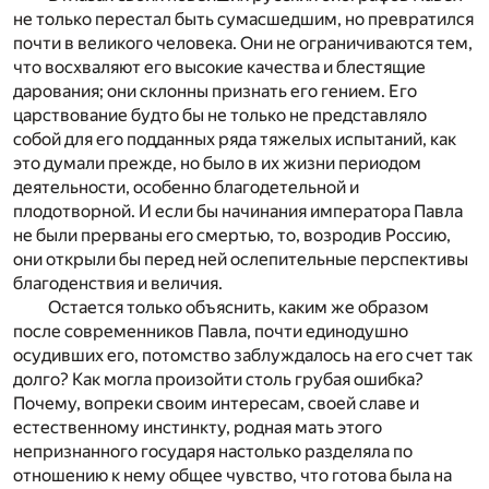
не только перестал быть сумасшедшим, но превратился
почти в великого человека. Они не ограничиваются тем,
что восхваляют его высокие качества и блестящие
дарования; они склонны признать его гением. Его
царствование будто бы не только не представляло
собой для его подданных ряда тяжелых испытаний, как
это думали прежде, но было в их жизни периодом
деятельности, особенно благодетельной и
плодотворной. И если бы начинания императора Павла
не были прерваны его смертью, то, возродив Россию,
они открыли бы перед ней ослепительные перспективы
благоденствия и величия.
Остается только объяснить, каким же образом
после современников Павла, почти единодушно
осудивших его, потомство заблуждалось на его счет так
долго? Как могла произойти столь грубая ошибка?
Почему, вопреки своим интересам, своей славе и
естественному инстинкту, родная мать этого
непризнанного государя настолько разделяла по
отношению к нему общее чувство, что готова была на