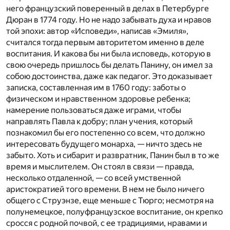
него французский поверенный в делах в Петербурге
Дюран в 1774 году. Но не надо забывать духа и нравов
той эпохи: автор «Исповеди», написав «Эмиля»,
считался тогда первым авторитетом именно в деле
воспитания. И какова бы ни была исповедь, которую в
свою очередь пришлось бы делать Панину, он имел за
собою достоинства, даже как педагог. Это доказывает
записка, составленная им в 1760 году: заботы о
физическом и нравственном здоровье ребенка;
намерение пользоваться даже играми, чтобы
направлять Павла к добру; план учения, который
познакомил бы его постепенно со всем, что должно
интересовать будущего монарха, — ничто здесь не
забыто. Хоть и сибарит и развратник, Панин был в то же
время и мыслителем. Он стоял в связи — правда,
несколько отдаленной, — со всей умственной
аристократией того времени. В нем не было ничего
общего с Струэнзе, еще меньше с Тюрго; несмотря на
полунемецкое, полуфранцузское воспитание, он крепко
сросся с родной почвой, с ее традициями, нравами и