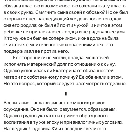
обязана властью и возможностью сохранить эту власть
в своих руках. Смягчить сына своей любовью? Но он был
оторван от нее на следующий же день после того, как
она его родила; он был ей почти чужой, и ничто в этом
ребенке не привлекало ее сердца и не радовало ее ума.
К тому же он был ее соперником, и она должна была
считаться с мнительностью и опасениями тех, кто
поддерживал ее против него.
Ее сторонники не могли, правда, мешать ей
исполнять материнский долг по отношению к сыну.
Однако уклонилась ли Екатерина от обязанностей
матери по собственному почину? Ее обвиняли в этом.
Но это вопрос, который следует рассмотреть отдельно.
II
Воспитание Павла вызывает во многих резкое
осуждение. Оно не было, разумеется, образцовым.
Однако трудно указать на пример образцового
воспитания в ту же эпоху и при аналогичных условиях.
Наследник Людовика XV и наследник великого