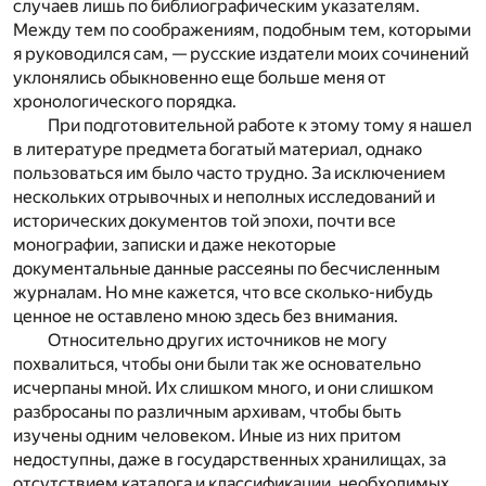
случаев лишь по библиографическим указателям.
Между тем по соображениям, подобным тем, которыми
я руководился сам, — русские издатели моих сочинений
уклонялись обыкновенно еще больше меня от
хронологического порядка.
При подготовительной работе к этому тому я нашел
в литературе предмета богатый материал, однако
пользоваться им было часто трудно. За исключением
нескольких отрывочных и неполных исследований и
исторических документов той эпохи, почти все
монографии, записки и даже некоторые
документальные данные рассеяны по бесчисленным
журналам. Но мне кажется, что все сколько-нибудь
ценное не оставлено мною здесь без внимания.
Относительно других источников не могу
похвалиться, чтобы они были так же основательно
исчерпаны мной. Их слишком много, и они слишком
разбросаны по различным архивам, чтобы быть
изучены одним человеком. Иные из них притом
недоступны, даже в государственных хранилищах, за
отсутствием каталога и классификации, необходимых