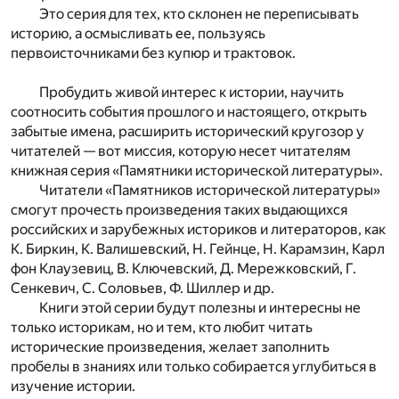
Это серия для тех, кто склонен не переписывать
историю, а осмысливать ее, пользуясь
первоисточниками без купюр и трактовок.
Пробудить живой интерес к истории, научить
соотносить события прошлого и настоящего, открыть
забытые имена, расширить исторический кругозор у
читателей — вот миссия, которую несет читателям
книжная серия «Памятники исторической литературы».
Читатели «Памятников исторической литературы»
смогут прочесть произведения таких выдающихся
российских и зарубежных историков и литераторов, как
К. Биркин, К. Валишевский, Н. Гейнце, Н. Карамзин, Карл
фон Клаузевиц, В. Ключевский, Д. Мережковский, Г.
Сенкевич, С. Соловьев, Ф. Шиллер и др.
Книги этой серии будут полезны и интересны не
только историкам, но и тем, кто любит читать
исторические произведения, желает заполнить
пробелы в знаниях или только собирается углубиться в
изучение истории.