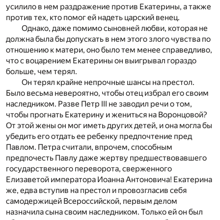
усилило в нем раздражение против Екатерины, а также
против тех, кто помог ей надеть царский венец.
Однако, даже помимо сыновней любви, которая не
должна была бы допускать в нем этого злого чувства по
отношению к матери, оно было тем менее справедливо,
что с воцарением Екатерины он выигрывал гораздо
больше, чем терял.
Он терял крайне непрочные шансы на престол.
Было весьма невероятно, чтобы отец избрал его своим
наследником. Разве Петр III не заводил речи о том,
чтобы прогнать Екатерину и жениться на Воронцовой?
От этой жены он мог иметь других детей, и она могла бы
убедить его отдать ее ребенку предпочтение пред
Павлом. Петра считали, впрочем, способным
предпочесть Павлу даже жертву предшествовавшего
государственного переворота, сверженного
Елизаветой императора Иоанна Антоновича! Екатерина
же, едва вступив на престол и провозгласив себя
самодержицей Всероссийской, первым делом
назначила сына своим наследником. Только ей он был