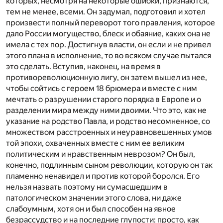
которых, несмотря на некоторые ошибки, признаются,
тем не менее, всеми. Он задумал, подготовил и хотел
произвести полный переворот того правления, которое
дало России могущество, блеск и обаяние, каких она не
имела с тех пор. Достигнув власти, он если и не привел
этого плана в исполнение, то во всяком случае пытался
это сделать. Вступив, наконец, на время в
противореволюционную лигу, он затем вышел из нее,
чтобы сойтись с героем 18 брюмера и вместе с ним
мечтать о разрушении старого порядка в Европе и о
разделении мира между ними двоими. Что это, как не
указание на родство Павла, и родство несомненное, со
множеством расстроенных и неуравновешенных умов
той эпохи, охваченных вместе с ним ее великим
политическим и нравственным неврозом? Он был,
конечно, подлинным сыном революции, которую он так
пламенно ненавидел и против которой боролся. Его
нельзя назвать поэтому ни сумасшедшим в
патологическом значении этого слова, ни даже
слабоумным, хотя он и был способен на явное
безрассудство и на последние глупости: просто, как