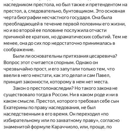
наследником престола, но был также и претендентом на
престол, а, следовательно, бунтовщиком. Это основная
черта биографии несчастного государя. Она была
преобладающей в течение первой половины его жизни,
но и во второй ее половине послужила отчасти
причиной ее кратких, но драматических событий. Тем не
менее, она до сих пор недостаточно принималась в
соображение.
Были ли основательны притязания цесаревича?
Вопрос этот считается спорным. Однако он
чрезвычайно прост, и его запутали только тем, что
ввели в него некстати, как это делал и сам Павел,
принцип законности, которому в нем нет места.
Закон о престолонаследии? Но такого закона не
существовало тогда в России. Ни в каком роде и ни в
каком смысле. Престол, которого требовал себе сын
Екатерины по праву наследования, не был
наследственным в его время. Он переходил «по
избирательному или по захватному праву», согласно
знаменитой формуле Караччиоло, или, проще, по