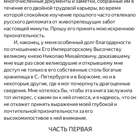
многочисленные документы и заметки, собранные им в
течение его двойной трудовой карьеры, во время
которой спокойное изучение прошлого часто отвлекало
русского дипломата от животрепещущих забот
настоящей минуты. Прошу его принять мою искреннюю
признательность.
И, наконец, у меня особенный долг благодарности
по отношению к Его Императорскому Высочеству
великому князю Николаю Михайловичу, доказавшему
мне еще раз свое великодушие и открывшему мне
доступ не только в его собственные столь богатые
хранилища в С.-Петербурге и в Боржоме, но и в
некоторые другие, где я мог почерпнуть драгоценные
сведения. Мне хотелось бы, чтобы эта книга заслужила
тот интерес, с каким он к ней отнесся, и я надеюсь, что он
не откажет принять выражения моей глубокой и
почтительной признательности за его
высокомилостивое к ней внимание.
ЧАСТЬ ПЕРВАЯ