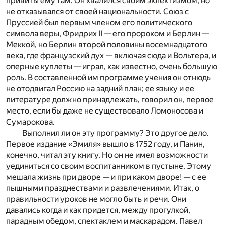
привиты ему там. Он хвалился своим эклектизмом, но
не отказывался от своей национальности. Союз с
Пруссией был первым членом его политического
символа веры, Фридрих II — его пророком и Берлин —
Меккой, но Берлин второй половины восемнадцатого
века, где французский дух — включая сюда и Вольтера, и
оперные куплеты — играл, как известно, очень большую
роль. В составленной им программе учения он отнюдь
не отодвигал Россию на задний план; ее языку и ее
литературе должно принадлежать, говорил он, первое
место, если бы даже не существовало Ломоносова и
Сумарокова.
Выполнил ли он эту программу? Это другое дело.
Первое издание «Эмиля» вышло в 1752 году, и Панин,
конечно, читал эту книгу. Но он не имел возможности
уединиться со своим воспитанником в пустыне. Этому
мешала жизнь при дворе — и при каком дворе! — с ее
пышными празднествами и развлечениями. Итак, о
правильности уроков не могло быть и речи. Они
давались когда и как придется, между прогулкой,
парадным обедом, спектаклем и маскарадом. Павел