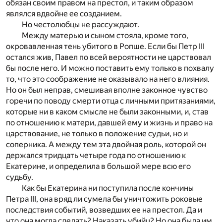
обязан своим правом на престол, и таким образом
являлся вдвойне ее созданием.
Но честолюбцы не рассуждают.
Между матерью и сыном стояла, кроме того,
окровавленная тень убитого в Ропше. Если бы Петр III
остался жив, Павел по всей вероятности не царствовал
бы после него. И можно поставить ему только в похвалу
то, что это соображение не оказывало на него влияния.
Но он был неправ, смешивая вполне законное чувство
горечи по поводу смерти отца с личными притязаниями,
которые ни в каком смысле не были законными, и, став
по отношению к матери, давшей ему и жизнь и право на
царствование, не только в положение судьи, но и
соперника. А между тем эта двойная роль, которой он
держался тридцать четыре года по отношению к
Екатерине, и определила в большой мере всю его
судьбу.
Как бы Екатерина ни поступила после кончины
Петра III, она вряд ли сумела бы уничтожить роковые
последствия событий, возведших ее на престол. Да и
что она могла сделать? Наказать убийц? Но она была им