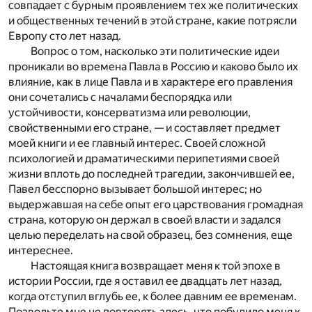
совпадает с бурным проявлением тех же политических
и общественных течений в этой стране, какие потрясли
Европу сто лет назад.
Вопрос о том, насколько эти политические идеи
проникали во времена Павла в Россию и каково было их
влияние, как в лице Павла и в характере его правления
они сочетались с началами беспорядка или
устойчивости, консерватизма или революции,
свойственными его стране, — и составляет предмет
моей книги и ее главный интерес. Своей сложной
психологией и драматическими перипетиями своей
жизни вплоть до последней трагедии, закончившей ее,
Павел бесспорно вызывает большой интерес; но
выдержавшая на себе опыт его царствования громадная
страна, которую он держал в своей власти и задался
целью переделать на свой образец, без сомнения, еще
интереснее.
Настоящая книга возвращает меня к той эпохе в
истории России, где я оставил ее двадцать лет назад,
когда отступил вглубь ее, к более давним ее временам.
Позвольте мне не повторять здесь, что побудило меня к