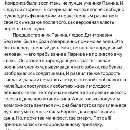
Фридриха были воспитаны не лучше ученика Панина. И,
с другой стороны, Екатерина не могла вполне свободно
руководить физическим и нравственным развитием
своего сына даже после того, как верховная власть
перешла в ее руки.
Предшественник Панина, Федор Дмитриевич
Бехтеев, был выбран совершенно помимо ее воли. Это
был посредственный дипломат, но вполне порядочный
человек, — его пребывание в Париже не принесло ему
славы. Он развил прирожденную страсть Павла к
военным учениям, выдумав для него азбуку, где буквы
изображались солдатиками. И развил также гордость
Павла, издавая и печатая газету, в которой сообщалось о
малейших поступках и событиях жизни молодого
великого князя. Екатерина не имела в то время никакого
голоса в деле воспитания сына. А как только получила
возможность заняться им, она была готова привлечь все
лучшие умственные силы Европы для образования
сына. Но, прочитав манифест, где смерть Петра III
приписывалась геморроидальному припадку,