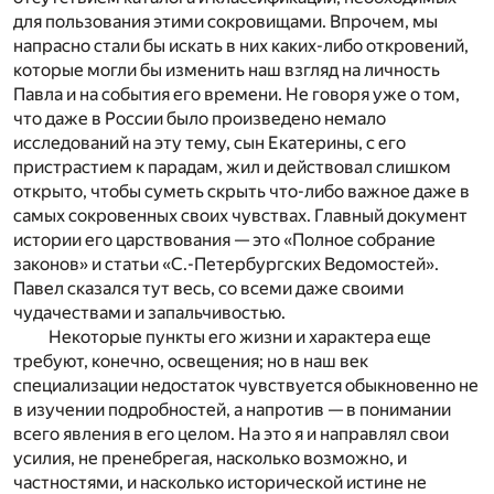
для пользования этими сокровищами. Впрочем, мы
напрасно стали бы искать в них каких-либо откровений,
которые могли бы изменить наш взгляд на личность
Павла и на события его времени. Не говоря уже о том,
что даже в России было произведено немало
исследований на эту тему, сын Екатерины, с его
пристрастием к парадам, жил и действовал слишком
открыто, чтобы суметь скрыть что-либо важное даже в
самых сокровенных своих чувствах. Главный документ
истории его царствования — это «Полное собрание
законов» и статьи «С.-Петербургских Ведомостей».
Павел сказался тут весь, со всеми даже своими
чудачествами и запальчивостью.
Некоторые пункты его жизни и характера еще
требуют, конечно, освещения; но в наш век
специализации недостаток чувствуется обыкновенно не
в изучении подробностей, а напротив — в понимании
всего явления в его целом. На это я и направлял свои
усилия, не пренебрегая, насколько возможно, и
частностями, и насколько исторической истине не