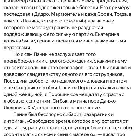
д’Аламбер отказался от сделанного ему предложения,
сказав, что он подвержен той же болезни. Его примеру
последовали Дидро, Мармонтель и даже Сорен. Тогда, в
помощь Панину, которого тоже выбрала не она и
которого не могла устранить, не раздражая
поддерживающую его сильную партию, Екатерина
должна была удовольствоваться менее знаменитыми
педагогами.
Но и сам Панин не заслуживает того
пренебрежения и строгого осуждения, с каким к нему
относится большинство биографов Павла. Они слишком
доверяют свидетельству одного из его сотрудников,
Порошина, доброго, но недалекого человека и притом
еще соперника в любви: Панин и Порошин ухаживали за
одной женщиной, и Порошин совмещал эту страсть с
любовью к сплетням. Он был в миниатюре Данжо
Людовика XIV, отданного на его попечение.
Панин был бесспорно сибарит, развратник и
интриган. «Свободное время, которое ему остается от
еды, игры, распутства и сна, он употребляет на то, чтобы
ссорить мать с сыном и сына с матерью», — писал про