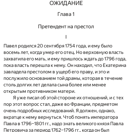
ОЖИДАНИЕ
Глава 1
Претендент на престол
I
Павел родился 20 сентября 1754 года, и ему было
восемь лет, когда умер его отец. Но верховную власть
захватила его мать, и ему пришлось ждать до 1796 года,
пока власть перешла к нему. Он находил, что Екатерина
завладела престолом в ущерб его праву, и это и
послужило основанием той драмы, которая в течение
столь долгих лет делала сына более или менее
открытым противником матери.
Я уже писал об этой стороне их отношений, и с тех
пор этот вопрос стал, даже во Франции, предметом
очень подробных исследований. Я должен, однако,
вкратце к нему вернуться. Чтоб понять императора
Павла в 1796–1801 гг., надо знать великого князя Павла
Петровича за период 1762–1796 гг., когда он был