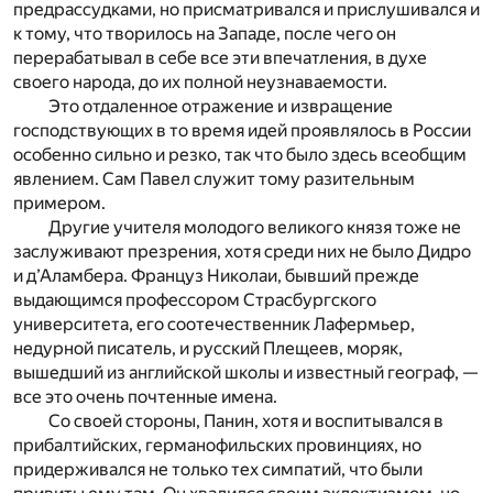
предрассудками, но присматривался и прислушивался и
к тому, что творилось на Западе, после чего он
перерабатывал в себе все эти впечатления, в духе
своего народа, до их полной неузнаваемости.
Это отдаленное отражение и извращение
господствующих в то время идей проявлялось в России
особенно сильно и резко, так что было здесь всеобщим
явлением. Сам Павел служит тому разительным
примером.
Другие учителя молодого великого князя тоже не
заслуживают презрения, хотя среди них не было Дидро
и д’Аламбера. Француз Николаи, бывший прежде
выдающимся профессором Страсбургского
университета, его соотечественник Лафермьер,
недурной писатель, и русский Плещеев, моряк,
вышедший из английской школы и известный географ, —
все это очень почтенные имена.
Со своей стороны, Панин, хотя и воспитывался в
прибалтийских, германофильских провинциях, но
придерживался не только тех симпатий, что были