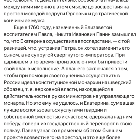
между ними именно в этом смысле до восшествия на
престол молодой подруги Орловых и до трагической
кончины ее мужа.
Еще в 1760 году, назначенный Елизаветой
воспитателем Павла, Никита Иванович Панин замышлял
то, что Екатерина осуществила впоследствии, — с той
разницей, что, устранив Петра, он хотел заменить его
сыном, а не супругой свергнутого императора. При
царившем в то время произволе он мог бы привести
свой план в исполнение. А план его заключался в том,
чтобы при помощи своего ученика осуществить в
России идеал конституционной монархии на шведский
образец, т. е. верховной власти, находящейся в
действительности в руках министров не управляющего
монарха. Но это ему не удалось, и Екатерина, сумевшая
лучше воспользоваться услугами гвардии и
собственной смелостью и счастьем, одержала над ним
победу, совершив государственный переворот в свою
пользу. Павел узнал со временем об этом бывшем
проекте возвести его на престол, и это еще более