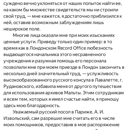
суждено вечно уклоняться от наших попыток найти ее,
на каком бы множестве свидетельств мы ни строили
свой труд, — мне кажется, я достаточно приблизился к
ней, оставив возможным заблуждениям лишь
неширокое поле.
Многие лица оказали мне при моих изысканиях
ценные услуги. Приведу только один пример: в то
время как в Лондонском Record Office любезность
выдающегося начальника этого несравненного
учреждения и разумная помощь его персонала
позволили мне при моем приезде в Лондон закончить в
несколько дней значительный труд, — услужливость
высокообразованного русского консула в Лавалетте, г.
Рудановского, избавила меня от другого путешествия
для использования архивов Мальты. Этим сотрудникам
и всем тем, которых я имел счастье найти, я приношу
здесь мою благодарность.
Уважаемый русский посол в Париже, А. И.
Извольский, сам разрешил мне считать его в числе
моих помощников, предоставив в мое распоряжение