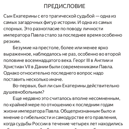
ПРЕДИСЛОВИЕ
Сын Екатерины с его трагической судьбой — одна из
самых загадочных фигур истории. И одна из самых
спорных. Это разногласие по поводу личности
императора Павла стало за последнее время особенно
резким.
Безумие на престоле, более или менее ярко
выраженное, наблюдалось не раз, особенно во второй
половине восемнадцатого века. Георг III в Англии и
Христиан VII в Дании были современниками Павла.
Однако относительно последнего вопрос надо
поставить несколько иначе.
Во-первых, был ли сын Екатерины действительно
душевнобольным?
Еще недавно это считалось вполне несомненным,
по крайней мере по отношению к последним годам
жизни императора Павла. Общепризнанным было и
мнение о гибельности и самодурстве его правления,
когда судьбы России в течение четырех лет находились