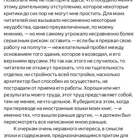
этому длительному отступлению, которое некоторые
критики до сих пор не могут мне простить. Для моих
читателей оно вызывало несомненно некоторые
неудобства, однако преувеличенные, по моему
мнению, — но мне самому угрожало несравненно более
серьезным риском: оставить — если бы я прервал свою
работу на полпути — нежелательный пробел между
основанием того здания, которое я возводил, и его
верхними ярусами. Но так как этого не случилось, то
читатели не откажут признать, что ни тщательность
отделки, ни стройность всей постройки, насколько
архитектор был способен их осуществить, не
пострадали от приема его работы. Хороши или нет
результаты моего труда, этот труд представляет собой,
тем не менее, нечто цельное. Я убедился в этом, когда
при переводе на иностранные языки моих книг, — и
именно тех, что вышли раньше других, — я должен был
пересмотреть все написанное мною раньше.
К очеркам очень неравного интереса, в смысле
эпохи и содержания, предназначающимся притом для