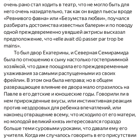
очень рано стал ходить в театр, что не могло быть для
него очень назидательно, так как он видел пьесы вроде
«Ревнивого фавна» или «Безумства любви», поучался
разбирать достоинства известных балерин и по поводу
одной преждевременно увядшей актрисы высказал
предположение, что «elle avait dû passer par trop be
mains».
То был двор Екатерины, и Северная Семирамида
была по отношению к сыну настолько гостеприимной
хозяйкой, что даже поощряла его преждевременные
ухаживания за самыми распущенными из своих
фрейлин. В этом она была неправа; но в общем
развращающее влияние ее двора мало отразилось на
Павле в его детские и юношеские годы. Говорили ли в
нем прирожденные вкусы, или инстинктивная реакция
против нездоровых для ребенка впечатлений, или
наконец отвращение всему, что исходило от его матери,
но молодой великий князь интересовался гораздо
больше теми суровыми уроками, что давали ему его
учителя. Когда им случалось говорить в его присутствии