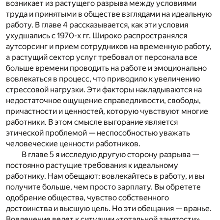
возникает из растущего разрыва между условиями
труда и принятыми в обществе взглядами на идеальную
работу. В главе 4 рассказывается, как эти условия
ухудшались с 1970-х гг. Широко распространялся
аутсорсинг и прием сотрудников на временную работу,
а растущий сектор услуг требовал от персонала все
больше времени проводить на работе и эмоционально
вовлекаться в процесс, что приводило к увеличению
стрессовой нагрузки. Эти факторы накладываются на
недостаточное ощущение справедливости, свободы,
причастности и ценностей, которую чувствуют многие
работники. В этом смысле выгорание является
этической проблемой — неспособностью уважать
человеческие ценности работников.
В главе 5 я исследую другую сторону разрыва —
постоянно растущие требования к идеальному
работнику. Нам обещают: вовлекайтесь в работу, и вы
получите больше, чем просто зарплату. Вы обретете
одобрение общества, чувство собственного
достоинства и высшую цель. Но эти обещания — вранье.
Вовлечение ведет к ситуации «тотальной занятости»,