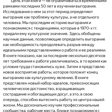
Цель этой книги — не ограничиваться временными
рамками последних 50 лет в изучении выгорания.
Исследования о нем за этот период определяют
выгорание как проблему культуры, а не отдельного
человека. Мы проследим историю выгорания и
познакомимся с тенденциями, которые в 1970-х гг.
придали ему культурное значение. Здесь обобщены
научные данные, позволяющие определить выгорание
как необходимость преодолевать разрыв между
идеальными представлениями о работе и ее реалиями.
В книге показано, как за последние несколько десятков
лет требования к работе увеличивались, в то время как
условия труда становились хуже. Затем я представлю
новое восприятие работы, которое положит конец
выгоранию как культурному явлению. В книге
представлен новый набор идеалов, превозносящих
человеческое достоинство, взращивающих
сострадание и обогащающих досуг, а это, в свою
очередь, способно вытеснить работу из центра нашей
жизни. Мы досконально изучим профессиональные
сообщества, рабочие места, ближе познакомимся с