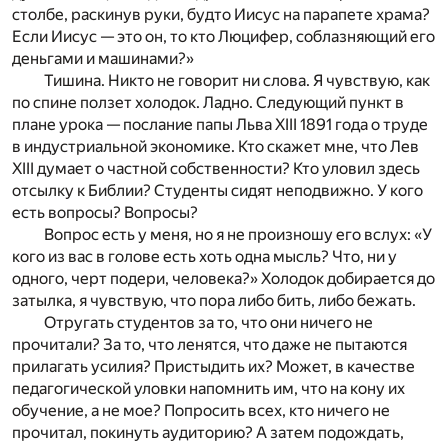
столбе, раскинув руки, будто Иисус на парапете храма?
Если Иисус — это он, то кто Люцифер, соблазняющий его
деньгами и машинами?»
Тишина. Никто не говорит ни слова. Я чувствую, как
по спине ползет холодок. Ладно. Следующий пункт в
плане урока — послание папы Льва XIII 1891 года о труде
в индустриальной экономике. Кто скажет мне, что Лев
XIII думает о частной собственности? Кто уловил здесь
отсылку к Библии? Студенты сидят неподвижно. У кого
есть вопросы? Вопросы?
Вопрос есть у меня, но я не произношу его вслух: «У
кого из вас в голове есть хоть одна мысль? Что, ни у
одного, черт подери, человека?» Холодок добирается до
затылка, я чувствую, что пора либо бить, либо бежать.
Отругать студентов за то, что они ничего не
прочитали? За то, что ленятся, что даже не пытаются
прилагать усилия? Пристыдить их? Может, в качестве
педагогической уловки напомнить им, что на кону их
обучение, а не мое? Попросить всех, кто ничего не
прочитал, покинуть аудиторию? А затем подождать,