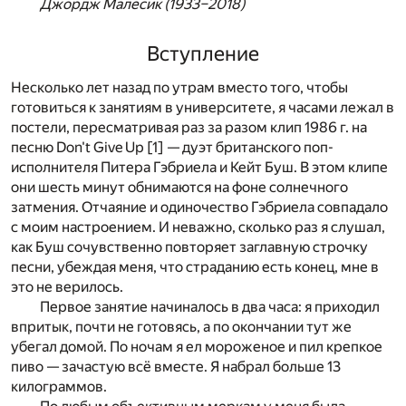
Джордж Малесик (1933–2018)
Вступление
Несколько лет назад по утрам вместо того, чтобы
готовиться к занятиям в университете, я часами лежал в
постели, пересматривая раз за разом клип 1986 г. на
песню Don't Give Up
[1]
— дуэт британского поп-
исполнителя Питера Гэбриела и Кейт Буш. В этом клипе
они шесть минут обнимаются на фоне солнечного
затмения. Отчаяние и одиночество Гэбриела совпадало
с моим настроением. И неважно, сколько раз я слушал,
как Буш сочувственно повторяет заглавную строчку
песни, убеждая меня, что страданию есть конец, мне в
это не верилось.
Первое занятие начиналось в два часа: я приходил
впритык, почти не готовясь, а по окончании тут же
убегал домой. По ночам я ел мороженое и пил крепкое
пиво — зачастую всё вместе. Я набрал больше 13
килограммов.