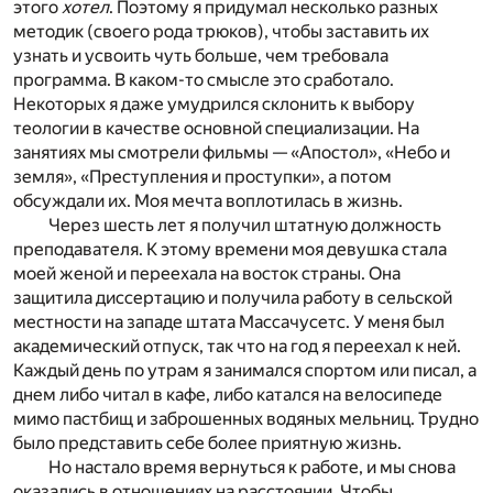
этого
хотел
. Поэтому я придумал несколько разных
методик (своего рода трюков), чтобы заставить их
узнать и усвоить чуть больше, чем требовала
программа. В каком-то смысле это сработало.
Некоторых я даже умудрился склонить к выбору
теологии в качестве основной специализации. На
занятиях мы смотрели фильмы — «Апостол», «Небо и
земля», «Преступления и проступки», а потом
обсуждали их. Моя мечта воплотилась в жизнь.
Через шесть лет я получил штатную должность
преподавателя. К этому времени моя девушка стала
моей женой и переехала на восток страны. Она
защитила диссертацию и получила работу в сельской
местности на западе штата Массачусетс. У меня был
академический отпуск, так что на год я переехал к ней.
Каждый день по утрам я занимался спортом или писал, а
днем либо читал в кафе, либо катался на велосипеде
мимо пастбищ и заброшенных водяных мельниц. Трудно
было представить себе более приятную жизнь.
Но настало время вернуться к работе, и мы снова
оказались в отношениях на расстоянии. Чтобы