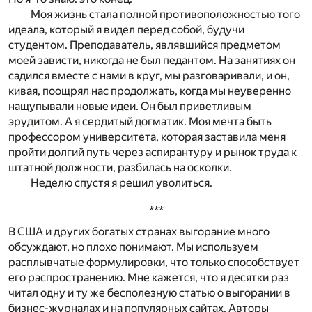
Моя жизнь стала полной противоположностью того
идеала, который я видел перед собой, будучи
студентом. Преподаватель, являвшийся предметом
моей зависти, никогда не был педантом. На занятиях он
садился вместе с нами в круг, мы разговаривали, и он,
кивая, поощрял нас продолжать, когда мы неуверенно
нащупывали новые идеи. Он был приветливым
эрудитом. А я сердитый догматик. Моя мечта быть
профессором университета, которая заставила меня
пройти долгий путь через аспирантуру и рынок труда к
штатной должности, разбилась на осколки.
Неделю спустя я решил уволиться.
***
В США и других богатых странах выгорание много
обсуждают, но плохо понимают. Мы используем
расплывчатые формулировки, что только способствует
его распространению. Мне кажется, что я десятки раз
читал одну и ту же бесполезную статью о выгорании в
бизнес-журналах и на популярных сайтах. Авторы