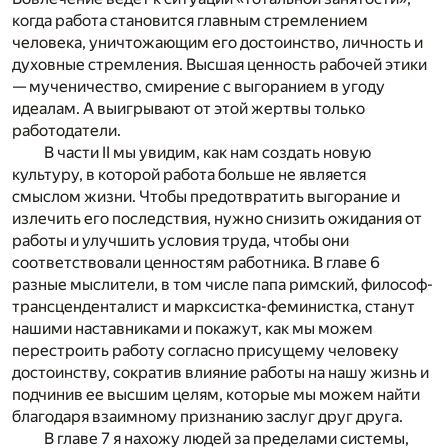
когда работа становится главным стремлением
человека, уничтожающим его достоинство, личность и
духовные стремления. Высшая ценность рабочей этики
— мученичество, смирение с выгоранием в угоду
идеалам. А выигрывают от этой жертвы только
работодатели.
В части II мы увидим, как нам создать новую
культуру, в которой работа больше не является
смыслом жизни. Чтобы предотвратить выгорание и
излечить его последствия, нужно снизить ожидания от
работы и улучшить условия труда, чтобы они
соответствовали ценностям работника. В главе 6
разные мыслители, в том числе папа римский, философ-
трансценденталист и марксистка-феминистка, станут
нашими наставниками и покажут, как мы можем
перестроить работу согласно присущему человеку
достоинству, сократив влияние работы на нашу жизнь и
подчинив ее высшим целям, которые мы можем найти
благодаря взаимному признанию заслуг друг друга.
В главе 7 я нахожу людей за пределами системы,