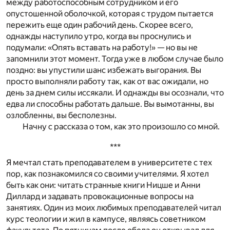
между работоспособным сотрудником и его
опустошенной оболочкой, которая с трудом пытается
пережить еще один рабочий день. Скорее всего,
однажды наступило утро, когда вы проснулись и
подумали: «Опять вставать на работу!» — но вы не
запомнили этот момент. Тогда уже в любом случае было
поздно: вы упустили шанс избежать выгорания. Вы
просто выполняли работу так, как от вас ожидали, но
день за днем силы иссякали. И однажды вы осознали, что
едва ли способны работать дальше. Вы вымотанны, вы
озлобленны, вы бесполезны.
Начну с рассказа о том, как это произошло со мной.
***
Я мечтал стать преподавателем в университете с тех
пор, как познакомился со своими учителями. Я хотел
быть как они: читать странные книги Ницше и Анни
Диллард и задавать провокационные вопросы на
занятиях. Один из моих любимых преподавателей читал
курс теологии и жил в кампусе, являясь советником