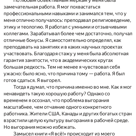
По любым объективным меркам у меня была
замечательная работа. Я мог похвастаться
профессиональными навыками и занимался тем, что у
меня отлично получалось: преподавал религиоведение,
этику и теологию. Я работал с умными и отзывчивыми
коллегами. Зарабатывал более чем достаточно, получал
отличные бонусы. Я самостоятельно определял, как
преподавать на занятиях и в каких научных проектах
участвовать. Благодаря стажу у меня была абсолютная
гарантия занятости, что в академических кругах
большая редкость. Тем не менее я чувствовал себя
ужасно: было ясно, что причина тому — работа. Я был
готов сдаться. Я выгорел.
Тогда я думал, что причина именно во мне. Как я мог
ненавидеть такую хорошую работу? Однако со
временем я осознал, что проблема выгорания
масштабнее, чем отчаяние одного конкретного
работника. Жители США, Канады и других богатых стран
взрастили целую культуру выгорания в рабочей среде.
Но выгорания можно избежать.
Замысел книги «Я всё!» происходит из моего