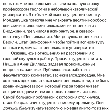
попыток мне повезло: меня взяли на полную ставку
профессором теологии в небольшой католический
университет. Это был мой шанс осуществить мечту.
Моя девушка помогла мне упаковать десятки коробок с
книгами и твидовыми пиджаками, и я переехал из
Вирджинии, где учился в аспирантуре, в северо-
восточную Пенсильванию. Моя девушка переехала в
Беркли, штат Калифорния, чтобы пойти в аспирантуру:
она, как и я, мечтала преподавать в университете.
Оказавшись в отношениях на расстоянии, я с
головой окунулся в работу. Просил студентов читать
Ницше и Анни Диллард, задавал провокационные
вопросы на занятиях. Публиковался, работал в
факультетских комитетах, засиживался допоздна. Мне
хотелось вдохновлять, как мои преподаватели, а не быть
древним динозавром, который год за годом читает
лекции по одним и тем же пожелтевшим листкам.
Самой большой проблемой, с которой я столкнулся,
стало безразличие студентов к моему предмету. Они
должны были
изучать теологию, но едва ли кто-то из них