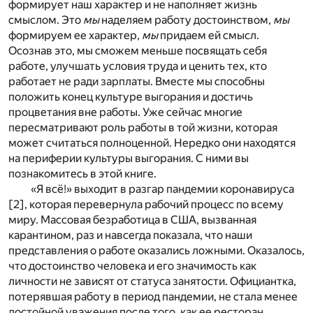
формирует наш характер и не наполняет жизнь
смыслом. Это
мы
наделяем работу достоинством,
мы
формируем ее характер,
мы
придаем ей смысл.
Осознав это, мы сможем меньше посвящать себя
работе, улучшать условия труда и ценить тех, кто
работает не ради зарплаты. Вместе мы способны
положить конец культуре выгорания и достичь
процветания вне работы. Уже сейчас многие
пересматривают роль работы в той жизни, которая
может считаться полноценной. Нередко они находятся
на периферии культуры выгорания. С ними вы
познакомитесь в этой книге.
«Я всё!» выходит в разгар пандемии коронавируса
[2]
, которая перевернула рабочий процесс по всему
миру. Массовая безработица в США, вызванная
карантином, раз и навсегда показала, что наши
представления о работе оказались ложными. Оказалось,
что достоинство человека и его значимость как
личности не зависят от статуса занятости. Официантка,
потерявшая работу в период пандемии, не стала менее
достойной уважения после того, как ее ресторан