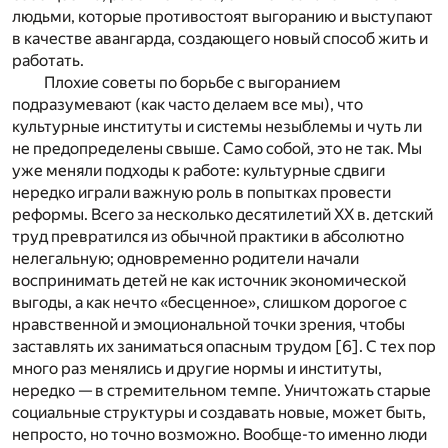
людьми, которые противостоят выгоранию и выступают
в качестве авангарда, создающего новый способ жить и
работать.
Плохие советы по борьбе с выгоранием
подразумевают (как часто делаем все мы), что
культурные институты и системы незыблемы и чуть ли
не предопределены свыше. Само собой, это не так. Мы
уже меняли подходы к работе: культурные сдвиги
нередко играли важную роль в попытках провести
реформы. Всего за несколько десятилетий XX в. детский
труд превратился из обычной практики в абсолютно
нелегальную; одновременно родители начали
воспринимать детей не как источник экономической
выгоды, а как нечто «бесценное», слишком дорогое с
нравственной и эмоциональной точки зрения, чтобы
заставлять их заниматься опасным трудом
[6]
. С тех пор
много раз менялись и другие нормы и институты,
нередко — в стремительном темпе. Уничтожать старые
социальные структуры и создавать новые, может быть,
непросто, но точно возможно. Вообще-то именно люди