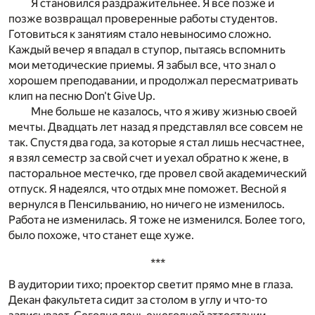
Я становился раздражительнее. Я все позже и
позже возвращал проверенные работы студентов.
Готовиться к занятиям стало невыносимо сложно.
Каждый вечер я впадал в ступор, пытаясь вспомнить
мои методические приемы. Я забыл все, что знал о
хорошем преподавании, и продолжал пересматривать
клип на песню Don't Give Up.
Мне больше не казалось, что я живу жизнью своей
мечты. Двадцать лет назад я представлял все совсем не
так. Спустя два года, за которые я стал лишь несчастнее,
я взял семестр за свой счет и уехал обратно к жене, в
пасторальное местечко, где провел свой академический
отпуск. Я надеялся, что отдых мне поможет. Весной я
вернулся в Пенсильванию, но ничего не изменилось.
Работа не изменилась. Я тоже не изменился. Более того,
было похоже, что станет еще хуже.
***
В аудитории тихо; проектор светит прямо мне в глаза.
Декан факультета сидит за столом в углу и что-то