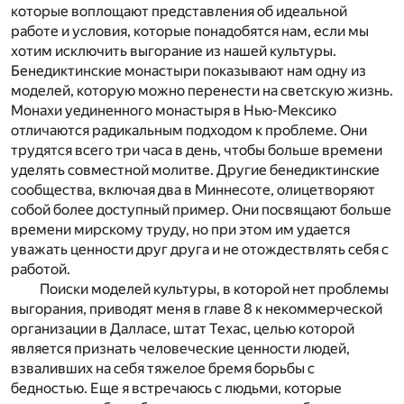
которые воплощают представления об идеальной
работе и условия, которые понадобятся нам, если мы
хотим исключить выгорание из нашей культуры.
Бенедиктинские монастыри показывают нам одну из
моделей, которую можно перенести на светскую жизнь.
Монахи уединенного монастыря в Нью-Мексико
отличаются радикальным подходом к проблеме. Они
трудятся всего три часа в день, чтобы больше времени
уделять совместной молитве. Другие бенедиктинские
сообщества, включая два в Миннесоте, олицетворяют
собой более доступный пример. Они посвящают больше
времени мирскому труду, но при этом им удается
уважать ценности друг друга и не отождествлять себя с
работой.
Поиски моделей культуры, в которой нет проблемы
выгорания, приводят меня в главе 8 к некоммерческой
организации в Далласе, штат Техас, целью которой
является признать человеческие ценности людей,
взваливших на себя тяжелое бремя борьбы с
бедностью. Еще я встречаюсь с людьми, которые