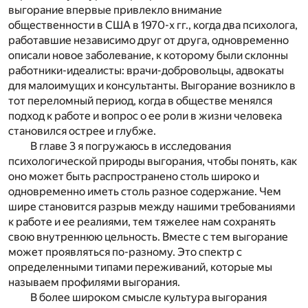
выгорание впервые привлекло внимание
общественности в США в 1970-х гг., когда два психолога,
работавшие независимо друг от друга, одновременно
описали новое заболевание, к которому были склонны
работники-идеалисты: врачи-добровольцы, адвокаты
для малоимущих и консультанты. Выгорание возникло в
тот переломный период, когда в обществе менялся
подход к работе и вопрос о ее роли в жизни человека
становился острее и глубже.
В главе 3 я погружаюсь в исследования
психологической природы выгорания, чтобы понять, как
оно может быть распространено столь широко и
одновременно иметь столь разное содержание. Чем
шире становится разрыв между нашими требованиями
к работе и ее реалиями, тем тяжелее нам сохранять
свою внутреннюю цельность. Вместе с тем выгорание
может проявляться по-разному. Это спектр с
определенными типами переживаний, которые мы
называем профилями выгорания.
В более широком смысле культура выгорания