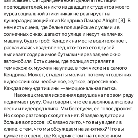
записывает. Сегодня день ежегодной аттестации
преподавателей, и никто из двадцати студентов моего
курса социальной этики никак не реагирует на
душераздирающий клип Кендрика Ламара Alright
[3]
. В
нем есть сцена, где белые полицейские с усами и в
солнечных очках шагают по улице и несут на плечах
машину, будто гроб: Кендрик на месте водителя поет,
раскачиваясь взад-вперед, кто-то из его друзей
выливает содержимое бутылки через заднее окно
автомобиля. Есть сцены, где полиция стреляет в
темнокожих мужчин на улице, в том числе и в самого
Кендрика. Может, студенты молчат, потому что для них
видео слишком необычное, жуткое, агрессивное.
Каждая секунда тишины — эмоциональная пытка.
Наконец смелая искренняя девушка на первом ряду
поднимает руку. Она говорит, что ее взволновали слова
песни и видеоряд клипа. Мы беседуем, ее голос дрожит.
Но скоро разговор сходит на нет. Я задаю аудитории
больше вопросов: «Связано ли то, что вы увидели в
клипе, с тем, что мы обсуждаем на занятиях? Что вы
думаете о сцене, где Кендрик стоит на телефонном