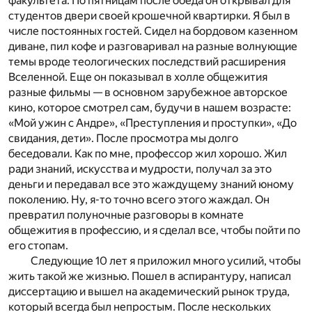
факультета. По пятницам после обеда он открывал для
студентов двери своей крошечной квартирки. Я был в
числе постоянных гостей. Сидел на бордовом казенном
диване, пил кофе и разговаривал на разные волнующие
темы вроде теологических последствий расширения
Вселенной. Еще он показывал в холле общежития
разные фильмы — в основном зарубежное авторское
кино, которое смотрел сам, будучи в нашем возрасте:
«Мой ужин с Андре», «Преступления и проступки», «До
свидания, дети». После просмотра мы долго
беседовали. Как по мне, профессор жил хорошо. Жил
ради знаний, искусства и мудрости, получал за это
деньги и передавал все это жаждущему знаний юному
поколению. Ну, я-то точно всего этого жаждал. Он
превратил полуночные разговоры в комнате
общежития в профессию, и я сделал все, чтобы пойти по
его стопам.
Следующие 10 лет я приложил много усилий, чтобы
жить такой же жизнью. Пошел в аспирантуру, написал
диссертацию и вышел на академический рынок труда,
который всегда был непростым. После нескольких