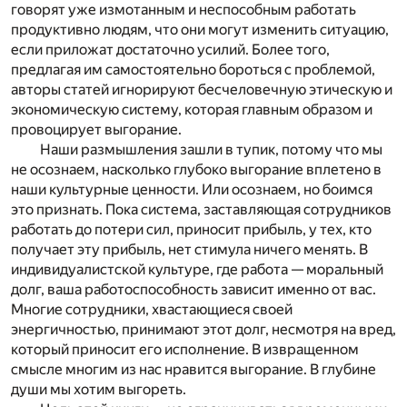
говорят уже измотанным и неспособным работать
продуктивно людям, что они могут изменить ситуацию,
если приложат достаточно усилий. Более того,
предлагая им самостоятельно бороться с проблемой,
авторы статей игнорируют бесчеловечную этическую и
экономическую систему, которая главным образом и
провоцирует выгорание.
Наши размышления зашли в тупик, потому что мы
не осознаем, насколько глубоко выгорание вплетено в
наши культурные ценности. Или осознаем, но боимся
это признать. Пока система, заставляющая сотрудников
работать до потери сил, приносит прибыль, у тех, кто
получает эту прибыль, нет стимула ничего менять. В
индивидуалистской культуре, где работа — моральный
долг, ваша работоспособность зависит именно от вас.
Многие сотрудники, хвастающиеся своей
энергичностью, принимают этот долг, несмотря на вред,
который приносит его исполнение. В извращенном
смысле многим из нас нравится выгорание. В глубине
души мы хотим выгореть.