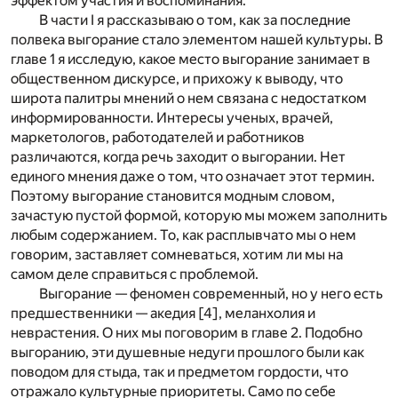
эффектом участия и воспоминания.
В части I я рассказываю о том, как за последние
полвека выгорание стало элементом нашей культуры. В
главе 1 я исследую, какое место выгорание занимает в
общественном дискурсе, и прихожу к выводу, что
широта палитры мнений о нем связана с недостатком
информированности. Интересы ученых, врачей,
маркетологов, работодателей и работников
различаются, когда речь заходит о выгорании. Нет
единого мнения даже о том, что означает этот термин.
Поэтому выгорание становится модным словом,
зачастую пустой формой, которую мы можем заполнить
любым содержанием. То, как расплывчато мы о нем
говорим, заставляет сомневаться, хотим ли мы на
самом деле справиться с проблемой.
Выгорание — феномен современный, но у него есть
предшественники — акедия
[4]
, меланхолия и
неврастения. О них мы поговорим в главе 2. Подобно
выгоранию, эти душевные недуги прошлого были как
поводом для стыда, так и предметом гордости, что
отражало культурные приоритеты. Само по себе