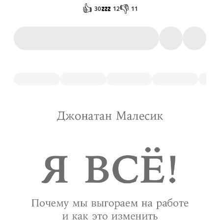
👍
💤
👎
30
12
11