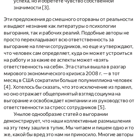
успеха, но и обретете чувство собственной
значимости
[3]
.
Эти предложения до смешного оторваны от реальности
и выдают незнание как литературы о психологии
выгорания, так и рабочих реалий. Подобные авторы не
просто перекладывают всю ответственность за
выгорание на плечи сотрудников, но еще и утверждают,
что человек сам определяет, куда он может устроиться
на работу и за какие ее аспекты может «взять
ответственность на себя». Эта статья вышла в разгар
мирового экономического кризиса 2008 г. — в тот
месяц в США сократили больше полумиллиона человек
[4]
. Хотелось бы сказать, что это исключение из правил,
но оно отражает общепринятый взгляд социума на
выгорание и освобождает компании и их руководство от
ответственности за стресс сотрудников
[5]
.
Унылое однообразие статей о выгорании
демонстрирует, что наши коллективные размышления
на эту тему зашли в тупик. Мы читаем и пишем одно и то
же, какой бы вред это нам ни приносило. Многие авторы