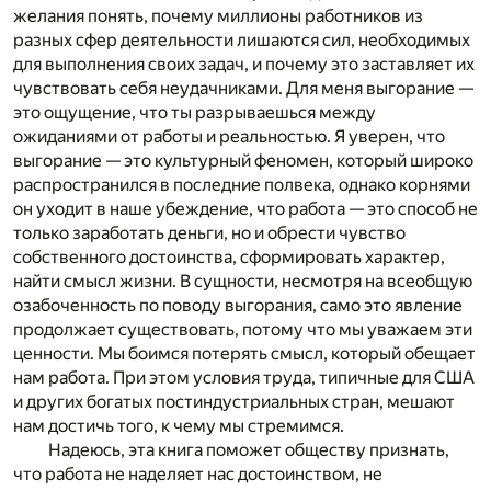
желания понять, почему миллионы работников из
разных сфер деятельности лишаются сил, необходимых
для выполнения своих задач, и почему это заставляет их
чувствовать себя неудачниками. Для меня выгорание —
это ощущение, что ты разрываешься между
ожиданиями от работы и реальностью. Я уверен, что
выгорание — это культурный феномен, который широко
распространился в последние полвека, однако корнями
он уходит в наше убеждение, что работа — это способ не
только заработать деньги, но и обрести чувство
собственного достоинства, сформировать характер,
найти смысл жизни. В сущности, несмотря на всеобщую
озабоченность по поводу выгорания, само это явление
продолжает существовать, потому что мы уважаем эти
ценности. Мы боимся потерять смысл, который обещает
нам работа. При этом условия труда, типичные для США
и других богатых постиндустриальных стран, мешают
нам достичь того, к чему мы стремимся.
Надеюсь, эта книга поможет обществу признать,
что работа не наделяет нас достоинством, не