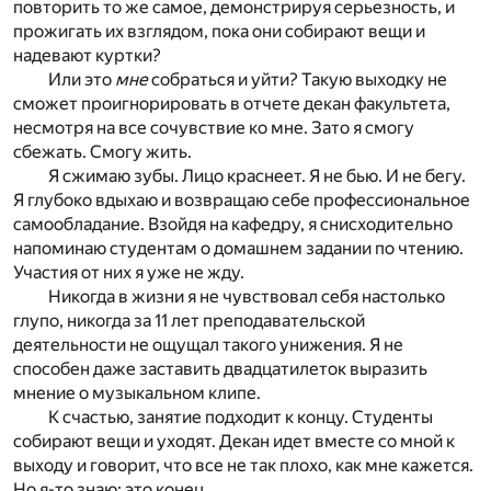
повторить то же самое, демонстрируя серьезность, и
прожигать их взглядом, пока они собирают вещи и
надевают куртки?
Или это
мне
собраться и уйти? Такую выходку не
сможет проигнорировать в отчете декан факультета,
несмотря на все сочувствие ко мне. Зато я смогу
сбежать. Смогу жить.
Я сжимаю зубы. Лицо краснеет. Я не бью. И не бегу.
Я глубоко вдыхаю и возвращаю себе профессиональное
самообладание. Взойдя на кафедру, я снисходительно
напоминаю студентам о домашнем задании по чтению.
Участия от них я уже не жду.
Никогда в жизни я не чувствовал себя настолько
глупо, никогда за 11 лет преподавательской
деятельности не ощущал такого унижения. Я не
способен даже заставить двадцатилеток выразить
мнение о музыкальном клипе.
К счастью, занятие подходит к концу. Студенты
собирают вещи и уходят. Декан идет вместе со мной к
выходу и говорит, что все не так плохо, как мне кажется.
Но я-то знаю: это конец.