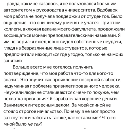
Правда, как мне казалось, я не пользовался большим
авторитетом у руководства университета. Вдобавок
моя работа не получала поддержки от студентов. Было
ощущение, что они ничему у меня не учатся. При этом
коллеги, включая декана моего факультета, продолжали
восхищаться моими преподавательскими навыками. Я
им не верил: я ежедневно видел собственные неудачи,
глядя на безразличные лица студентов, которые
предпочитали находиться где угодно, только не на моих
занятиях.
Больше всего мне хотелось получить
подтверждение, что моя работа что-то для кого-то
значит. Это звучит как проявление позорной слабости,
надуманная проблема привилегированного человека.
Неужели люди не сталкиваются с чем-то похуже, чем
нехватка признания? Я зарабатывал хорошие деньги.
Занимался интересным делом. За моей спиной не
стояло строгое начальство. Почему я не мог просто
заткнуться и работать так же, как остальные? Что со
мной было
не так
?