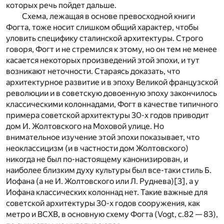
которых речь пойдет дальше.
Схема, лежащая в основе превосходной книги
Фогта, тоже носит слишком общий характер, чтобы
уловить специфику сталинской архитектуры. Строго
говоря, Фогт и не стремился к этому, но он тем не менее
касается некоторых произведений этой эпохи, и тут
возникают неточности. Стараясь доказать, что
архитектурное развитие и в эпоху Великой французской
революции и в советскую довоенную эпоху закончилось
классическими колоннадами, Фогт в качестве типичного
примера советской архитектуры 30-х годов приводит
дом И. Жолтовского на Моховой улице. Но
внимательное изучение этой эпохи показывает, что
неоклассицизм (и в частности дом Жолтовского)
никогда не был по-настоящему канонизирован, и
наиболее близким духу культуры был все-таки стиль Б.
Иофана (а не И. Жолтовского или Л. Руднева)
[3]
, а у
Иофана классических колоннад нет. Такие важные для
советской архитектуры 30-х годов сооружения, как
метро и ВСХВ, в основную схему Фогта (Vogt, с.82 — 83),