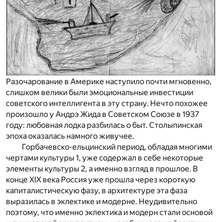
Разочарование в Америке наступило почти мгновенно,
слишком велики были эмоциональные инвестиции
советского интеллигента в эту страну. Нечто похожее
произошло у Андрэ Жида в Советском Союзе в 1937
году: любовная лодка разбилась о быт. Столыпинская
эпоха оказалась намного живучее.
Горбачевско-ельцинский период, обладая многими
чертами культуры 1, уже содержал в себе некоторые
элементы культуры 2, а именно взгляд в прошлое. В
конце XIX века Россия уже прошла через короткую
капиталистическую фазу, в архитектуре эта фаза
выразилась в эклектике и модерне. Неудивительно
поэтому, что именно эклектика и модерн стали основой