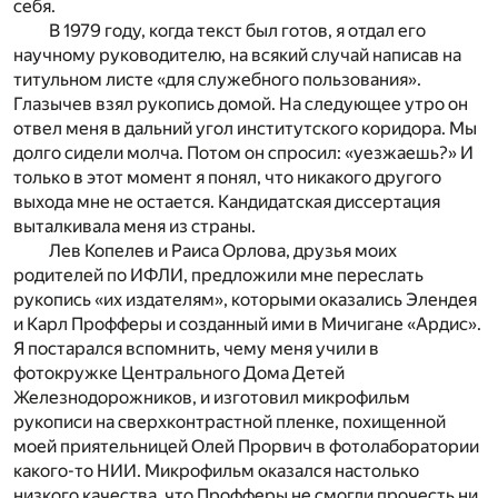
себя.
В 1979 году, когда текст был готов, я отдал его
научному руководителю, на всякий случай написав на
титульном листе «для служебного пользования».
Глазычев взял рукопись домой. На следующее утро он
отвел меня в дальний угол институтского коридора. Мы
долго сидели молча. Потом он спросил: «уезжаешь?» И
только в этот момент я понял, что никакого другого
выхода мне не остается. Кандидатская диссертация
выталкивала меня из страны.
Лев Копелев и Раиса Орлова, друзья моих
родителей по ИФЛИ, предложили мне переслать
рукопись «их издателям», которыми оказались Элендея
и Карл Профферы и созданный ими в Мичигане «Ардис».
Я постарался вспомнить, чему меня учили в
фотокружке Центрального Дома Детей
Железнодорожников, и изготовил микрофильм
рукописи на сверхконтрастной пленке, похищенной
моей приятельницей Олей Прорвич в фотолаборатории
какого-то НИИ. Микрофильм оказался настолько
низкого качества, что Профферы не смогли прочесть ни