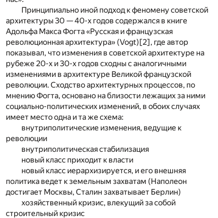
Принципиально иной подход к феномену советской
архитектуры 30 — 40-х годов содержался в книге
Адольфа Макса Фогта «Русская и французская
революционная архитектура» (Vogt)
[2]
, где автор
показывал, что изменения в советской архитектуре на
рубеже 20-х и 30-х годов сходны с аналогичными
изменениями в архитектуре Великой французской
революции. Сходство архитектурных процессов, по
мнению Фогта, основано на близости лежащих за ними
социально-политических изменений, в обоих случаях
имеет место одна и та же схема:
внутриполитические изменения, ведущие к
революции
внутриполитическая стабилизация
новый класс приходит к власти
новый класс иерархизируется, и его внешняя
политика ведет к земельным захватам (Наполеон
достигает Москвы, Сталин захватывает Берлин)
хозяйственный кризис, влекущий за собой
строительный кризис