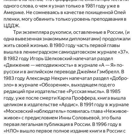
одного слова, о чем я узнал только в 1981 году уже в
Америке. Не сомневаясь в качестве похищенной Олей
пленки, могу обвинить только уровень преподавания в
ЦДДЖ.
Три экземпляра рукописи, оставленные в России, (и
одна вывезенная знакомыми дипломатами) продолжали
жить своей жизнью. В 1980 году часть первой главы
вышла в ленинградском самиздатовском журнале «37».
В 1982 году Игорь Шелковский напечатал раздел
«Движение — неподвижность» в журнале «А — Я» по-
русски и в английском переводе Джейми Гэмбрелл. В
1983 году Александр Некрич напечатал раздел «Добро-
зло» в журнале «Обозрение», выходящем под его
редакций при издательстве «Русская мысль». В 1985
году, уже после смерти Карла Проффера, книга вышла
целиком в издательстве «Ардис». В 1991 году в журнале
«Московский наблюдатель» появилась глава «Неживое-
живое» с предисловием Инны Соловьевой, это была
первая легальная публикация в России. В 1996 году в
«НЛО» вышло первое полное издание книги в России с