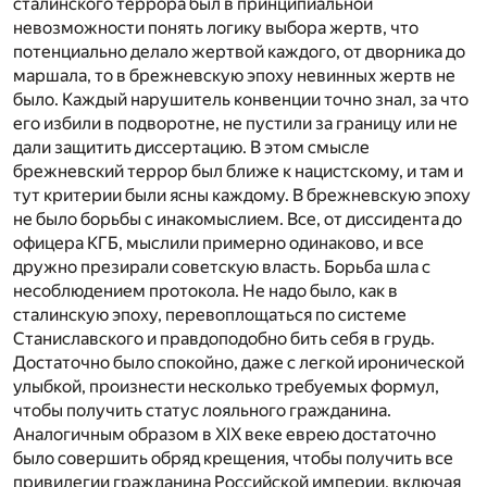
сталинского террора был в принципиальной
невозможности понять логику выбора жертв, что
потенциально делало жертвой каждого, от дворника до
маршала, то в брежневскую эпоху невинных жертв не
было. Каждый нарушитель конвенции точно знал, за что
его избили в подворотне, не пустили за границу или не
дали защитить диссертацию. В этом смысле
брежневский террор был ближе к нацистскому, и там и
тут критерии были ясны каждому. В брежневскую эпоху
не было борьбы с инакомыслием. Все, от диссидента до
офицера КГБ, мыслили примерно одинаково, и все
дружно презирали советскую власть. Борьба шла с
несоблюдением протокола. Не надо было, как в
сталинскую эпоху, перевоплощаться по системе
Станиславского и правдоподобно бить себя в грудь.
Достаточно было спокойно, даже с легкой иронической
улыбкой, произнести несколько требуемых формул,
чтобы получить статус лояльного гражданина.
Аналогичным образом в XIX веке еврею достаточно
было совершить обряд крещения, чтобы получить все
привилегии гражданина Российской империи, включая