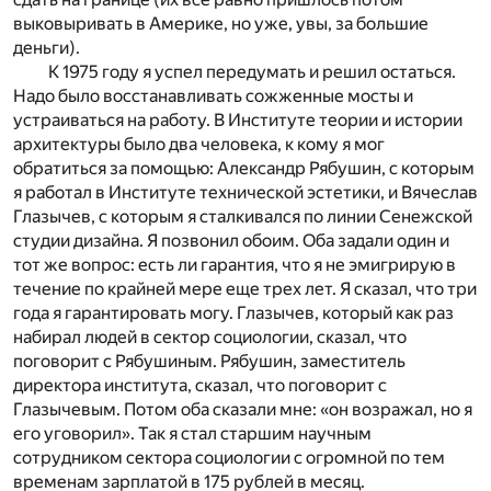
выковыривать в Америке, но уже, увы, за большие
деньги).
К 1975 году я успел передумать и решил остаться.
Надо было восстанавливать сожженные мосты и
устраиваться на работу. В Институте теории и истории
архитектуры было два человека, к кому я мог
обратиться за помощью: Александр Рябушин, с которым
я работал в Институте технической эстетики, и Вячеслав
Глазычев, с которым я сталкивался по линии Сенежской
студии дизайна. Я позвонил обоим. Оба задали один и
тот же вопрос: есть ли гарантия, что я не эмигрирую в
течение по крайней мере еще трех лет. Я сказал, что три
года я гарантировать могу. Глазычев, который как раз
набирал людей в сектор социологии, сказал, что
поговорит с Рябушиным. Рябушин, заместитель
директора института, сказал, что поговорит с
Глазычевым. Потом оба сказали мне: «он возражал, но я
его уговорил». Так я стал старшим научным
сотрудником сектора социологии с огромной по тем
временам зарплатой в 175 рублей в месяц.