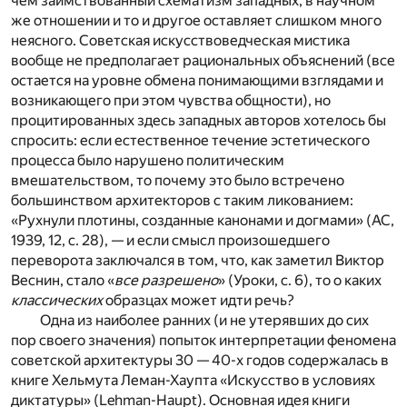
чем заимствованный схематизм западных, в научном
же отношении и то и другое оставляет слишком много
неясного. Советская искусствоведческая мистика
вообще не предполагает рациональных объяснений (все
остается на уровне обмена понимающими взглядами и
возникающего при этом чувства общности), но
процитированных здесь западных авторов хотелось бы
спросить: если естественное течение эстетического
процесса было нарушено политическим
вмешательством, то почему это было встречено
большинством архитекторов с таким ликованием:
«Рухнули плотины, созданные канонами и догмами» (АС,
1939, 12, с. 28), — и если смысл произошедшего
переворота заключался в том, что, как заметил Виктор
Веснин, стало «
все разрешено
» (Уроки, с. 6), то о каких
классических
образцах может идти речь?
Одна из наиболее ранних (и не утерявших до сих
пор своего значения) попыток интерпретации феномена
советской архитектуры 30 — 40-х годов содержалась в
книге Хельмута Леман-Хаупта «Искусство в условиях
диктатуры» (Lehman-Haupt). Основная идея книги