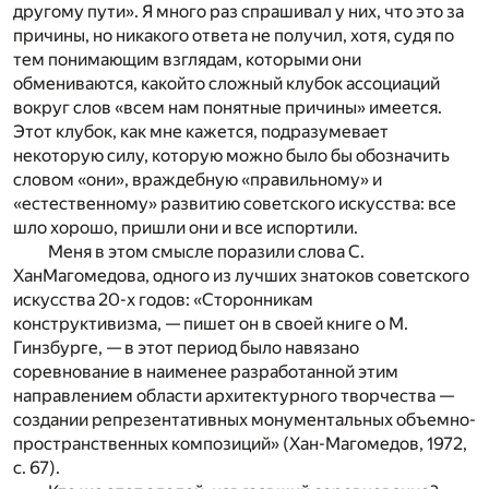
другому пути». Я много раз спрашивал у них, что это за
причины, но никакого ответа не получил, хотя, судя по
тем понимающим взглядам, которыми они
обмениваются, какойто сложный клубок ассоциаций
вокруг слов «всем нам понятные причины» имеется.
Этот клубок, как мне кажется, подразумевает
некоторую силу, которую можно было бы обозначить
словом «они», враждебную «правильному» и
«естественному» развитию советского искусства: все
шло хорошо, пришли они и все испортили.
Меня в этом смысле поразили слова С.
ХанМагомедова, одного из лучших знатоков советского
искусства 20-х годов: «Сторонникам
конструктивизма, — пишет он в своей книге о М.
Гинзбурге, — в этот период было навязано
соревнование в наименее разработанной этим
направлением области архитектурного творчества —
создании репрезентативных монументальных объемно-
пространственных композиций» (Хан-Магомедов, 1972,
с. 67).