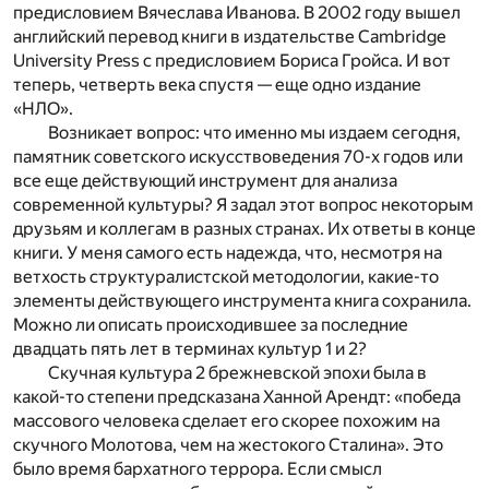
предисловием Вячеслава Иванова. В 2002 году вышел
английский перевод книги в издательстве Cambridge
University Press с предисловием Бориса Гройса. И вот
теперь, четверть века спустя — еще одно издание
«НЛО».
Возникает вопрос: что именно мы издаем сегодня,
памятник советского искусствоведения 70-х годов или
все еще действующий инструмент для анализа
современной культуры? Я задал этот вопрос некоторым
друзьям и коллегам в разных странах. Их ответы в конце
книги. У меня самого есть надежда, что, несмотря на
ветхость структуралистской методологии, какие-то
элементы действующего инструмента книга сохранила.
Можно ли описать происходившее за последние
двадцать пять лет в терминах культур 1 и 2?
Скучная культура 2 брежневской эпохи была в
какой-то степени предсказана Ханной Арендт: «победа
массового человека сделает его скорее похожим на
скучного Молотова, чем на жестокого Сталина». Это
было время бархатного террора. Если смысл