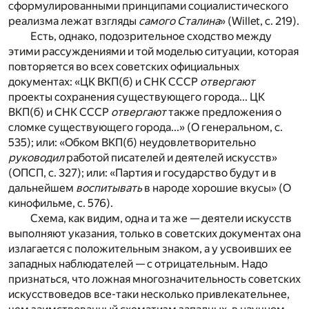
сформулированными принципами социалистического
реализма лежат взгляды
самого Сталина
» (Willet, с. 219).
Есть, однако, подозрительное сходство между
этими рассуждениями и той моделью ситуации, которая
повторяется во всех советских официальных
документах: «ЦК ВКП(б) и СНК СССР
отвергают
проекты сохранения существующего города... ЦК
ВКП(б) и СНК СССР
отвергают
также предложения о
сломке существующего города...» (О генеральном, с.
535); или: «Обком ВКП(б) неудовлетворительно
руководил
работой писателей и деятелей искусств»
(ОПСП, с. 327); или: «Партия и государство будут и в
дальнейшем
воспитывать
в народе хорошие вкусы» (О
кинофильме, с. 576).
Схема, как видим, одна и та же — деятели искусств
выполняют указания, только в советских документах она
излагается с положительным знаком, а у усвоивших ее
западных наблюдателей — с отрицательным. Надо
признаться, что ложная многозначительность советских
искусствоведов все-таки несколько привлекательнее,