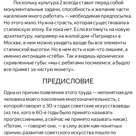
Поскольку культура 2 всегда ставит перед собой
монументальные задачи, способность и желание части
населения много работать — необходимая предпосылка.
Но этого мало. Нужна страсть, которая существовала в
сталинскую эпоху. Ее пока нет. Если взглянуть на новую
архитектуру, например на жилой дом «Патриарх» в
Москве, в нем можно увидеть вроде бы все элементы
сталинской высотки. Но в нем есть и кое-что лишнее, а
именно интонация «стёба». Так и видишь иронически
скривленные губы: «мы с ребятами посмеемся, а быдло
все примет за чистую монету».
ПРЕДИСЛОВИЕ
Одна из причин появления этого труда — непонятная для
человека моего поколения многозначительность, с
которой говорят о 30-х годах советские искусствоведы
(из тех, кого в 60-е годы было принято называть
прогрессивными, а сейчас не принято называть никак).
«Потом, — говорят они, — в силу
всем нам понятных
причин,
развитие советского искусства пошло по