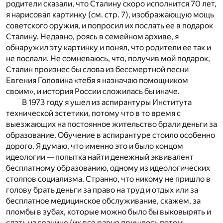
родители сказали, что Сталину скоро исполнится 70 лет,
я нарисовал картинку (см. стр. 7), изображающую мощь
советского оружия, и попросил их послать ее в подарок
Сталину. Недавно, роясь в семейном архиве, я
обнаружил эту картинку и понял, что родители ее так и
не послали. Не сомневаюсь, что, получив мой подарок,
Сталин произнес бы слова из бессмертной песни
Евгения Головина «тебя я назначаю помощником
своим», и история России сложилась бы иначе.
В 1973 году я ушел из аспирантуры Института
технической эстетики, потому что в то время с
выезжающих на постоянное жительство брали деньги за
образование. Обучение в аспирантуре стоило особенно
дорого. Я думаю, что именно это и было концом
идеологии — попытка найти денежный эквивалент
бесплатному образованию, одному из идеологических
столпов социализма. Странно, что никому не пришло в
голову брать деньги за право на труд и отдых или за
бесплатное медицинское обслуживание, скажем, за
пломбы в зубах, которые можно было бы выковырять и
сдать на границе (их все равно пришлось потом