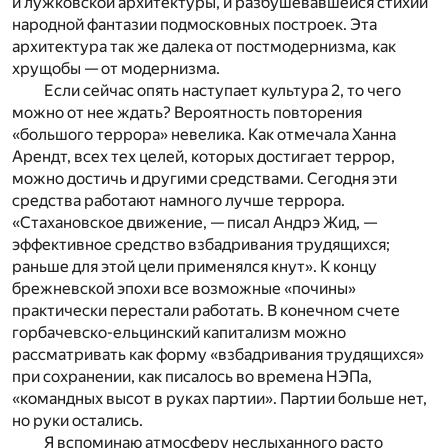
и лужковской архитектуры, и разбушевавшейся стихии
народной фантазии подмосковных построек. Эта
архитектура так же далека от постмодернизма, как
хрущобы — от модернизма.
Если сейчас опять наступает культура 2, то чего
можно от нее ждать? Вероятность повторения
«большого террора» невелика. Как отмечала Ханна
Арендт, всех тех целей, которых достигает террор,
можно достичь и другими средствами. Сегодня эти
средства работают намного лучше террора.
«Стахановское движение, — писал Андрэ Жид, —
эффективное средство взбадривания трудящихся;
раньше для этой цели применялся кнут». К концу
брежневской эпохи все возможные «почины»
практически перестали работать. В конечном счете
горбачевско-ельцинский капитализм можно
рассматривать как форму «взбадривания трудящихся»
при сохранении, как писалось во времена НЭПа,
«командных высот в руках партии». Партии больше нет,
но руки остались.
Я вспоминаю атмосферу неслыханного расто