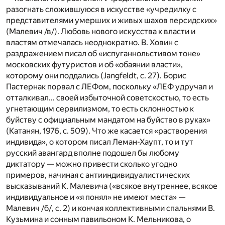
разогнать сложившуюся в искусстве «учредилку с
представителями умерших и живых шахов персидских»
(Малевич /в/). Любовь нового искусства к власти и
властям отмечалась неоднократно. В. Ховин с
раздражением писал об «испуганнольстивом тоне»
московских футуристов и об «обаянии власти»,
которому они поддались (Jangfeldt, с. 27). Борис
Пастернак порвал с ЛЕФом, поскольку «ЛЕФ удручал и
отталкивал... своей избыточной советскостью, то есть
угнетающим сервилизмом, то есть склонностью к
буйству с официальным мандатом на буйство в руках»
(Катанян, 1976, с. 509). Что же касается «растворения
индивида», о котором писал Леман-Хаупт, то и тут
русский авангард вполне подошел бы любому
диктатору — можно привести сколько угодно
примеров, начиная с антииндивидуалистических
высказываний К. Малевича («всякое внутреннее, всякое
индивидуальное и «я понял» не имеют места» —
Малевич /б/, с. 2) и кончая коллективными спальнями В.
Кузьмина и сонным павильоном К. Мельникова, о