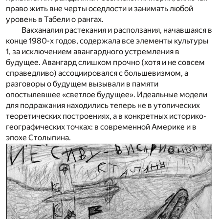
право жить вне черты оседлости и занимать любой
уровень в Табели о рангах.
Вакханалия растекания и расползания, начавшаяся в
конце 1980-х годов, содержала все элементы культуры
1, за исключением авангардного устремления в
будущее. Авангард слишком прочно (хотя и не совсем
справедливо) ассоциировался с большевизмом, а
разговоры о будущем вызывали в памяти
опостылевшее «светлое будущее». Идеальные модели
для подражания находились теперь не в утопических
теоретических построениях, а в конкретных историко-
географических точках: в современной Америке и в
эпохе Столыпина.