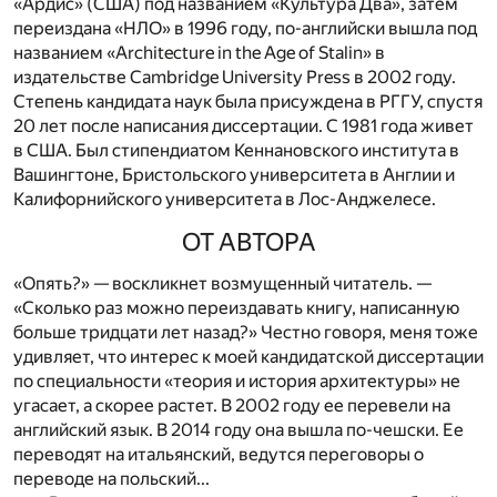
«Ардис» (США) под названием «Культура Два», затем
переиздана «НЛО» в 1996 году, по-английски вышла под
названием «Architecture in the Age of Stalin» в
издательстве Cambridge University Press в 2002 году.
Степень кандидата наук была присуждена в РГГУ, спустя
20 лет после написания диссертации. С 1981 года живет
в США. Был стипендиатом Кеннановского института в
Вашингтоне, Бристольского университета в Англии и
Калифорнийского университета в Лос-Анджелесе.
ОТ АВТОРА
«Опять?» — воскликнет возмущенный читатель. —
«Сколько раз можно переиздавать книгу, написанную
больше тридцати лет назад?» Честно говоря, меня тоже
удивляет, что интерес к моей кандидатской диссертации
по специальности «теория и история архитектуры» не
угасает, а скорее растет. В 2002 году ее перевели на
английский язык. В 2014 году она вышла по-чешски. Ее
переводят на итальянский, ведутся переговоры о
переводе на польский...