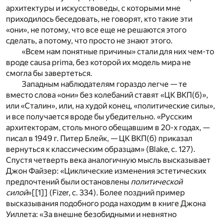
архитектуры и искусствоведы, с которыми мне
приходилось беседовать, не говорят, кто такие эти
«они», не потому, что все еще не решаются этого
сделать, а потому, что просто не знают этого.
«Всем нам понятные причины» стали для них чем-то
вроде causa prima, без которой их модель мира не
смогла бы завертеться.
Западным наблюдателям гораздо легче — те
вместо слова «они» без колебаний ставят «ЦК ВКП(б)»,
или «Сталин», или, на худой конец, «политические силы»,
и все получается вроде бы убедительно. «Русским
архитекторам, столь много обещавшим в 20-х годах, —
писал в 1949 г. Питер Блейк, — ЦК ВКП(б) приказал
вернуться к классическим образцам» (Blake, с. 127).
Спустя четверть века аналогичную мысль высказывает
Джон Файзер: «Циклические изменения эстетических
предпочтений были остановлены
политической
силой
»
[[1]]
(Fizer, с. 334). Более поздний пример
высказывания подобного рода находим в книге Джона
Уиллета: «За внешне безобидными и невнятно