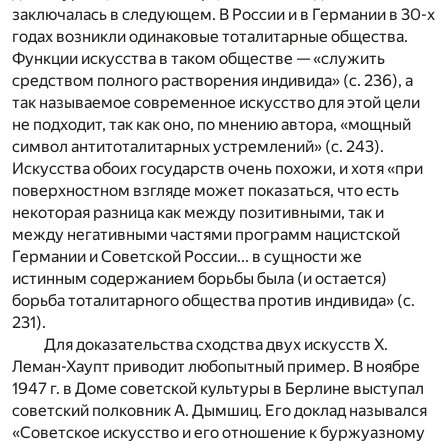
заключалась в следующем. В России и в Германии в 30-х
годах возникли одинаковые тоталитарные общества.
Функции искусства в таком обществе — «служить
средством полного растворения индивида» (с. 236), а
так называемое современное искусство для этой цели
не подходит, так как оно, по мнению автора, «мощный
символ антитоталитарных устремлений» (с. 243).
Искусства обоих государств очень похожи, и хотя «при
поверхностном взгляде может показаться, что есть
некоторая разница как между позитивными, так и
между негативными частями программ нацистской
Германии и Советской России... в сущности же
истинным содержанием борьбы была (и остается)
борьба тоталитарного общества против индивида» (с.
231).
Для доказательства сходства двух искусств Х.
Леман-Хаупт приводит любопытный пример. В ноябре
1947 г. в Доме советской культуры в Берлине выступал
советский полковник А. Дымшиц. Его доклад назывался
«Советское искусство и его отношение к буржуазному