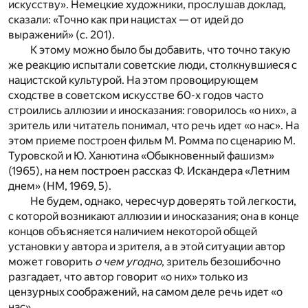
искусству». Немецкие художники, прослушав доклад,
сказали: «Точно как при нацистах — от идей до
выражений» (с. 201).
К этому можно было бы добавить, что точно такую
же реакцию испытали советские люди, столкнувшиеся с
нацистской культурой. На этом провоцирующем
сходстве в советском искусстве 60-х годов часто
строились аллюзии и иносказания: говорилось «о них», а
зритель или читатель понимал, что речь идет «о нас». На
этом приеме построен фильм М. Ромма по сценарию М.
Туровской и Ю. Ханютина «Обыкновенный фашизм»
(1965), на нем построен рассказ Ф. Искандера «Летним
днем» (НМ, 1969, 5).
Не будем, однако, чересчур доверять той легкости,
с которой возникают аллюзии и иносказания; она в конце
концов объясняется наличием некоторой общей
установки у автора и зрителя, а в этой ситуации автор
может говорить
о чем угодно
, зритель безошибочно
разгадает, что автор говорит «о них» только из
цензурных соображений, на самом деле речь идет «о
нас».