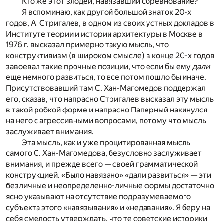
Кто же этот злодей, навязавший соревнование?
Я вспоминаю, как другой большой знаток 20-х
годов, А. Стригалев, в одном из своих устных докладов в
Институте теории и истории архитектуры в Москве в
1976 г. высказал примерно такую мысль, что
конструктивизм (в широком смысле) в конце 20-х годов
завоевал такие прочные позиции, что если бы ему
дали
еще немного развиться, то все потом пошло бы иначе.
Присутствовавший там С. Хан-Магомедов поддержал
его, сказав, что напрасно Стригалев высказал эту мысль
в такой робкой форме и напрасно Паперный накинулся
на него с агрессивными вопросами, потому что мысль
заслуживает внимания.
Эта мысль, как и уже процитированная мысль
самого С. Хан-Магомедова, безусловно заслуживает
внимания, и прежде всего — своей грамматической
конструкцией. «Было навязано» «дали развиться» — эти
безличные и неопределенно-личные формы достаточно
ясно указывают на отсутствие подразумеваемого
субъекта этого «навязывания» и «недавания». Я беру на
себя смелость утверждать, что те советские историки