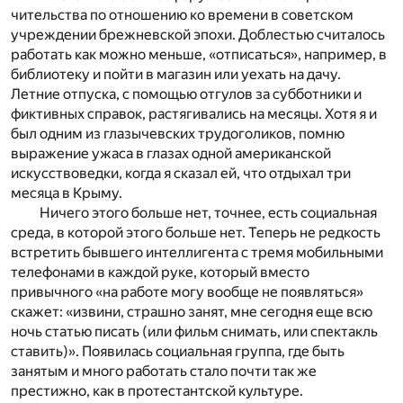
чительства по отношению ко времени в советском
учреждении брежневской эпохи. Доблестью считалось
работать как можно меньше, «отписаться», например, в
библиотеку и пойти в магазин или уехать на дачу.
Летние отпуска, с помощью отгулов за субботники и
фиктивных справок, растягивались на месяцы. Хотя я и
был одним из глазычевских трудоголиков, помню
выражение ужаса в глазах одной американской
искусствоведки, когда я сказал ей, что отдыхал три
месяца в Крыму.
Ничего этого больше нет, точнее, есть социальная
среда, в которой этого больше нет. Теперь не редкость
встретить бывшего интеллигента с тремя мобильными
телефонами в каждой руке, который вместо
привычного «на работе могу вообще не появляться»
скажет: «извини, страшно занят, мне сегодня еще всю
ночь статью писать (или фильм снимать, или спектакль
ставить)». Появилась социальная группа, где быть
занятым и много работать стало почти так же
престижно, как в протестантской культуре.