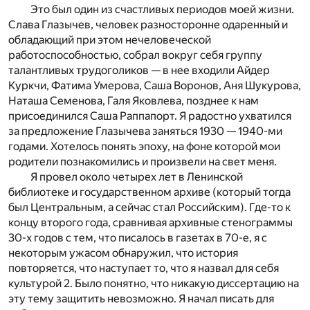
Это был один из счастливых периодов моей жизни.
Слава Глазычев, человек разносторонне одаренный и
обладающий при этом нечеловеческой
работоспособностью, собрал вокруг себя группу
талантливых трудоголиков — в нее входили Айдер
Куркчи, Фатима Умерова, Саша Воронов, Аня Шукурова,
Наташа Семенова, Галя Яковлева, позднее к нам
присоединился Саша Раппапорт. Я радостно ухватился
за предложение Глазычева заняться 1930 — 1940-ми
годами. Хотелось понять эпоху, на фоне которой мои
родители познакомились и произвели на свет меня.
Я провел около четырех лет в Ленинской
библиотеке и государственном архиве (который тогда
был Центральным, а сейчас стал Российским). Где-то к
концу второго года, сравнивая архивные стенограммы
30-х годов с тем, что писалось в газетах в 70-е, я с
некоторым ужасом обнаружил, что история
повторяется, что наступает то, что я назвал для себя
культурой 2. Было понятно, что никакую диссертацию на
эту тему защитить невозможно. Я начал писать для