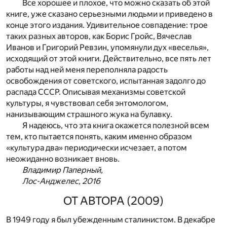
Все хорошее и плохое, что можно сказать об этой
книге, уже сказано серьезными людьми и приведено в
конце этого издания. Удивительное совпадение: трое
таких разных авторов, как Борис Гройс, Вячеслав
Иванов и Григорий Ревзин, упомянули дух «веселья»,
исходящий от этой книги. Действительно, все пять лет
работы над ней меня переполняла радость
освобождения от советского, испытанная задолго до
распада СССР. Описывая механизмы советской
культуры, я чувствовал себя энтомологом,
нанизывающим страшного жука на булавку.
Я надеюсь, что эта книга окажется полезной всем
тем, кто пытается понять, каким именно образом
«культура два» периодически исчезает, а потом
неожиданно возникает вновь.
Владимир Паперный,
Лос-Анджелес, 2016
ОТ АВТОРА (2009)
В 1949 году я был убежденным сталинистом. В декабре