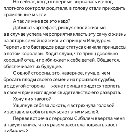
Но сейчас, когда я впервые вырвалась из-под
плотного контроля родителя, в голову стали приходить
крамольные мысли.
А так ли мне все это надо?
Добывать артефакт, рискуя своей жизнью,
а в случае успеха мероприятия класть эту самую жизнь
на алтарь семейной жизни с принцем Ильдуром.
Терпеть его бастардов ради статуса сначала принцессы,
а потом королевы. Ходят слухи, что принц довольно
хороший отец и приближает к себе детей. Общается,
обеспечивает их будущее.
С одной стороны, это, наверное, лучше, чем
бросать плоды своего семени на произвол судьбы,
а с другой стороны — жене принца придется терпеть
в своем доме наглядное свидетельство его разврата.
Хочу ли я такого?
Ущипнув себя за локоть, я встряхнула головой
и заставила себя отвлечься от этих мыслей.
Первая встреча с герцогом Сибэлем ввергла меня
в такую панику, что я разом захотела поджать хвост
и сбежать?