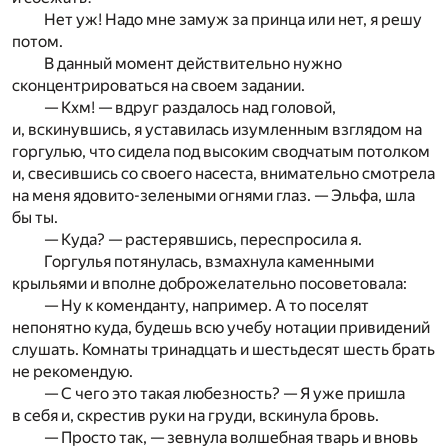
Нет уж! Надо мне замуж за принца или нет, я решу
потом.
В данный момент действительно нужно
сконцентрироваться на своем задании.
— Кхм! — вдруг раздалось над головой,
и, вскинувшись, я уставилась изумленным взглядом на
горгулью, что сидела под высоким сводчатым потолком
и, свесившись со своего насеста, внимательно смотрела
на меня ядовито-зелеными огнями глаз. — Эльфа, шла
бы ты.
— Куда? — растерявшись, переспросила я.
Горгулья потянулась, взмахнула каменными
крыльями и вполне доброжелательно посоветовала:
— Ну к коменданту, например. А то поселят
непонятно куда, будешь всю учебу нотации привидений
слушать. Комнаты тринадцать и шестьдесят шесть брать
не рекомендую.
— С чего это такая любезность? — Я уже пришла
в себя и, скрестив руки на груди, вскинула бровь.
— Просто так, — зевнула волшебная тварь и вновь