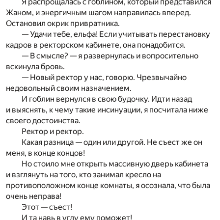
Я распрощалась с гоблином, который представился
Жаном, и энергичным шагом направилась вперед.
Остановил окрик привратника.
— Удачи тебе, ельфа! Если учитывать перестановку
кадров в ректорском кабинете, она понадобится.
— В смысле? — я развернулась и вопросительно
вскинула бровь.
— Новый ректор у нас, говорю. Чрезвычайно
недовольный своим назначением.
И гоблин вернулся в свою будочку. Идти назад
и выяснять, к чему такие инсинуации, я посчитала ниже
своего достоинства.
Ректор и ректор.
Какая разница — один или другой. Не съест же он
меня, в конце концов!
Но стоило мне открыть массивную дверь кабинета
и взглянуть на того, кто занимал кресло на
противоположном конце комнаты, я осознала, что была
очень неправа!
Этот — съест!
И та навь в углу ему поможет!