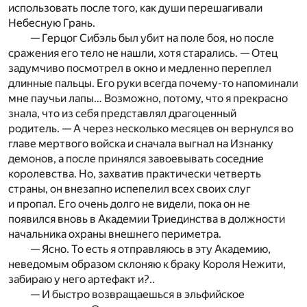
использовать после того, как души перешагивали
Небесную Грань.
— Герцог Сибэль был убит на поле боя, но после
сражения его тело не нашли, хотя старались. — Отец
задумчиво посмотрел в окно и медленно переплел
длинные пальцы. Его руки всегда почему-то напоминали
мне паучьи лапы… Возможно, потому, что я прекрасно
знала, что из себя представлял драгоценный
родитель. — А через несколько месяцев он вернулся во
главе мертвого войска и сначала выгнал на Изнанку
демонов, а после принялся завоевывать соседние
королевства. Но, захватив практически четверть
страны, он внезапно испепелил всех своих слуг
и пропал. Его очень долго не видели, пока он не
появился вновь в Академии Триединства в должности
начальника охраны внешнего периметра.
— Ясно. То есть я отправляюсь в эту Академию,
неведомым образом склоняю к браку Короля Нежити,
забираю у него артефакт и?..
— И быстро возвращаешься в эльфийское