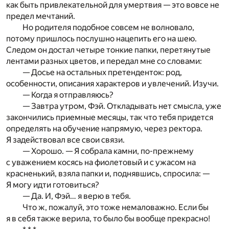
как быть привлекательной для умертвия — это вовсе не
предел мечтаний.
Но родителя подобное совсем не волновало,
потому пришлось послушно нацепить его на шею.
Следом он достал четыре тонкие папки, перетянутые
лентами разных цветов, и передал мне со словами:
— Досье на остальных претенденток: род,
особенности, описания характеров и увлечений. Изучи.
— Когда я отправляюсь?
— Завтра утром, Фэй. Откладывать нет смысла, уже
закончились приемные месяцы, так что тебя придется
определять на обучение напрямую, через ректора.
Я задействовал все свои связи.
— Хорошо. — Я собрала камни, по-прежнему
с уважением косясь на фиолетовый и с ужасом на
красненький, взяла папки и, поднявшись, спросила: —
Я могу идти готовиться?
— Да. И, Фэй… я верю в тебя.
Что ж, пожалуй, это тоже немаловажно. Если бы
я в себя также верила, то было бы вообще прекрасно!