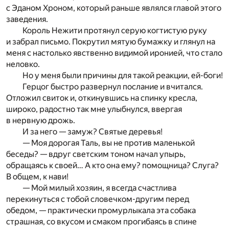
с Эданом Хроном, который раньше являлся главой этого
заведения.
Король Нежити протянул серую когтистую руку
и забрал письмо. Покрутил мятую бумажку и глянул на
меня с настолько явственно видимой иронией, что стало
неловко.
Но у меня были причины для такой реакции, ей-боги!
Герцог быстро развернул послание и вчитался.
Отложил свиток и, откинувшись на спинку кресла,
широко, радостно так мне улыбнулся, ввергая
в нервную дрожь.
И за него — замуж? Святые деревья!
— Моя дорогая Таль, вы не против маленькой
беседы? — вдруг светским тоном начал упырь,
обращаясь к своей… А кто она ему? помощница? Слуга?
В общем, к нави!
— Мой милый хозяин, я всегда счастлива
перекинуться с тобой словечком-другим перед
обедом, — практически промурлыкала эта собака
страшная, со вкусом и смаком прогибаясь в спине