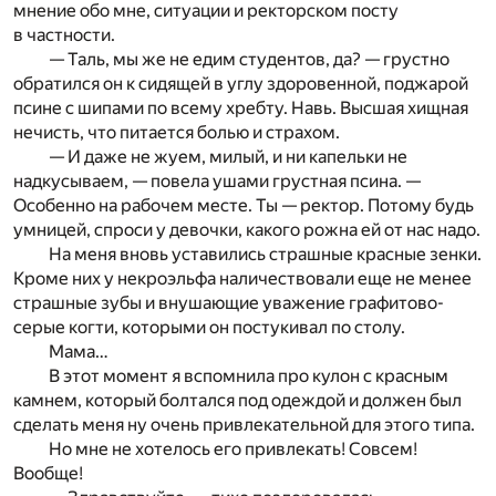
мнение обо мне, ситуации и ректорском посту
в частности.
— Таль, мы же не едим студентов, да? — грустно
обратился он к сидящей в углу здоровенной, поджарой
псине с шипами по всему хребту. Навь. Высшая хищная
нечисть, что питается болью и страхом.
— И даже не жуем, милый, и ни капельки не
надкусываем, — повела ушами грустная псина. —
Особенно на рабочем месте. Ты — ректор. Потому будь
умницей, спроси у девочки, какого рожна ей от нас надо.
На меня вновь уставились страшные красные зенки.
Кроме них у некроэльфа наличествовали еще не менее
страшные зубы и внушающие уважение графитово-
серые когти, которыми он постукивал по столу.
Мама…
В этот момент я вспомнила про кулон с красным
камнем, который болтался под одеждой и должен был
сделать меня ну очень привлекательной для этого типа.
Но мне не хотелось его привлекать! Совсем!
Вообще!