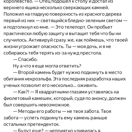
королевство. — Отец подошел к столу и достал из
верхнего ящика несколько сверкающих камней.
Положил на гладкую поверхность из красного дерева
первый из них — светящийся бледно-зеленым светом —
и подтолкнул ко мне. — Это телепорт. Он пробьет
практически любую защиту и вытащит тебя что бы ни
случилось. Активируй сразу же, как поймешь, что твоей
жизни угрожает опасность. Ты — моя дочь, и я не
собираюсь тебя терять из-за нужд престола.
— Спасибо.
Ну а что я еще могла ответить?
— Второй камень будет нужно подкинуть в место
обитания некроэльфа. Эта последняя разработка наших
ученых позволит его несколько… оживить.
— Как?! — Я квадратными глазами уставилась на
фиолетовый камешек, который, судя по анонсу, должен
был совершить невозможное.
— Методы его работы — не твоя забота. Твоя
забота — успеть подкинуть ему камень раньше
остальных претенденток.
— Будут еще? — неприятно удивилась я.