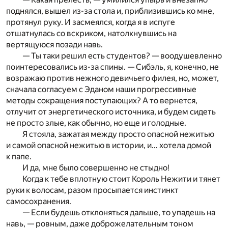
поднялся, вышел из-за стола и, приблизившись ко мне,
протянул руку. И засмеялся, когда я в испуге
отшатнулась со вскриком, натолкнувшись на
вертящуюся позади навь.
— Ты таки решил есть студентов? — воодушевленно
поинтересовались из-за спины. — Сибэль, я, конечно, не
возражаю против нежного девичьего филея, но, может,
сначала согласуем с Эданом наши прогрессивные
методы сокращения поступающих? А то вернется,
отлучит от энергетического источника, и будем сидеть
не просто злые, как обычно, но еще и голодные.
Я стояла, зажатая между просто опасной нежитью
и самой опасной нежитью в истории, и… хотела домой
к папе.
И да, мне было совершенно не стыдно!
Когда к тебе вплотную стоит Король Нежити и тянет
руки к волосам, разом просыпается инстинкт
самосохранения.
— Если будешь отклоняться дальше, то упадешь на
навь, — ровным, даже доброжелательным тоном