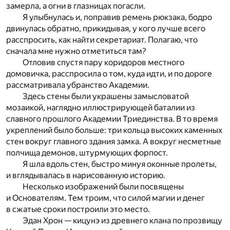
замерла, а огни в глазницах погасли.
Я улыбнулась и, поправив ремень рюкзака, бодро
двинулась обратно, прикидывая, у кого лучше всего
расспросить, как найти секретариат. Полагаю, что
сначала мне нужно отметиться там?
Отловив спустя пару коридоров местного
домовичка, расспросила о том, куда идти, и по дороге
рассматривала убранство Академии.
Здесь стены были украшены замысловатой
мозаикой, наглядно иллюстрирующей баталии из
славного прошлого Академии Триединства. В то время
укреплений было больше: три кольца высоких каменных
стен вокруг главного здания замка. А вокруг несметные
полчища демонов, штурмующих форпост.
Я шла вдоль стен, быстро минуя оконные пролеты,
и вглядывалась в нарисованную историю.
Несколько изображений были посвящены
и Основателям. Тем троим, что силой магии и денег
в сжатые сроки построили это место.
Эдан Хрон — кицунэ из древнего клана по прозвищу