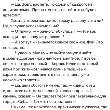
— Да. Всего вас пять. По одной от каждого из
великих домов. Принц женится на той, кто добудет
артефакт.
Хм, а с упырем нас по-быстрому разведут, что ли?
Ну, в случае успеха кампании?
— Отлично, — мрачно улыбнулась я. — Ну и как
выглядит пресловутая реликвия?
— А вот тут и начинается самое сложное, Фэй! Это
неизвестно.
— Чудесно. Мне нужно выйти замуж и найти
в склепе драгоценного нечто непонятное. И все бы
ничего, но драгоценный — Король Нежити, который
даже при жизни отличался крайне паршивым
характером, а вещь никто в глаза не видел уже
несколько столетий.
— Да, дела обстоят именно так, — кивнул отец
и, положив на стол последний, кроваво-красный,
камень, сказал: — Он сделает тебя привлекательной для
герцога Сибэля. Так что носи постоянно.
На камешек я покосилась практически с ужасом, так