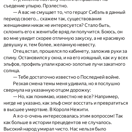
съедение упырю. Прэлестно.
— А вас не смущает то, что герцог Сибэль в данный
период своего… скажем так, существования
женщинами никак не интересуется? Стало быть,
склонить его к женитьбе вряд ли получится. Боюсь, он
во мне увидит скорее отличную закуску, а не красивую
девушку и, тем более, желанную невесту.
Отец встал, прошелся по кабинету, заложив руки за
спину. Остановился у окна, и на его изящный, как и у всех
эльфов, профиль упали красно-золотые лучи закатного
солнца.
— Тебе достаточно известно о Последней войне.
Резкая смена темы меня удивила, но я послушно
свернула на указанную отцом дорожку:
— Но, как понимаю, известно не все? Например,
нигде не указано, как эльф смог восстать и превратиться
в высшее умертвие. В Короля Нежити.
А я о-о-очень интересовалась этим вопросом! Так
как больше в истории прецедентов не случалось.
Высокий народ умирал чисто. Нас нельзя было