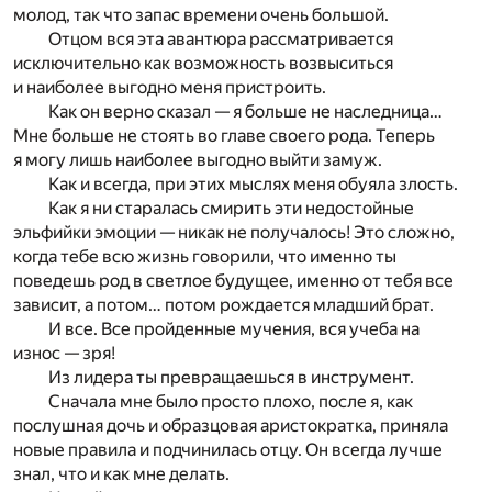
молод, так что запас времени очень большой.
Отцом вся эта авантюра рассматривается
исключительно как возможность возвыситься
и наиболее выгодно меня пристроить.
Как он верно сказал — я больше не наследница…
Мне больше не стоять во главе своего рода. Теперь
я могу лишь наиболее выгодно выйти замуж.
Как и всегда, при этих мыслях меня обуяла злость.
Как я ни старалась смирить эти недостойные
эльфийки эмоции — никак не получалось! Это сложно,
когда тебе всю жизнь говорили, что именно ты
поведешь род в светлое будущее, именно от тебя все
зависит, а потом… потом рождается младший брат.
И все. Все пройденные мучения, вся учеба на
износ — зря!
Из лидера ты превращаешься в инструмент.
Сначала мне было просто плохо, после я, как
послушная дочь и образцовая аристократка, приняла
новые правила и подчинилась отцу. Он всегда лучше
знал, что и как мне делать.