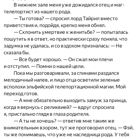
В нижнем зале меня уже дожидался отец и маг-
телепортист из нашего рода.
— Ты готова? — спросил лорд Тайрил вместо
приветствия и, подойдя, крепко меня обнял.
— Склонить умертвие к женитьбе? — попыталась
пошутить я в ответ, но практически сразу поняла, что
задумка не удалась, и со вздохом призналась: — Не
сказала бы.
— Все будет хорошо. — Он сжал мои плечи
и отступил. — Помни о нашей цели.
Пока мы разговаривали, за спинами раздался
мелодичный напев, и лицо отца осветили зеленые
всполохи эльфийской телепортационной магии. Мой
переход готов.
— А мне обязательно выходить замуж за принца,
когда я вернусь с реликвией? — вдруг спросила
я, пристально глядя в глаза родителя.
— А ты не хочешь? — ответив мне таким же
внимательным взором, тут же проговорил отец. — Фэй,
ты же понимаешь, что уже не наследница рода. У тебя