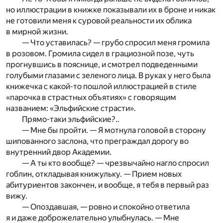
но иллюстрации в книжке показывали их в броне и никак
не готовили меня к суровой реальности их облика
в мирной жизни.
— Что уставилась? — грубо спросил меня громила
в розовом. Громила сидел в грациозной позе, чуть
прогнувшись в пояснице, и смотрел подведенными
голубыми глазами с зеленого лица. В руках у него была
книжечка с какой-то пошлой иллюстрацией в стиле
«парочка в страстных объятиях» с говорящим
названием: «Эльфийские страсти».
Прямо-таки эльфийские?..
— Мне бы пройти. — Я мотнула головой в сторону
шипованного заслона, что преграждал дорогу во
внутренний двор Академии.
— А ты кто вообще? — чрезвычайно нагло спросил
гоблин, откладывая книжульку. — Прием новых
абитуриентов закончен, и вообще, я тебя в первый раз
вижу.
— Опоздавшая, — ровно и спокойно ответила
я и даже доброжелательно улыбнулась. — Мне