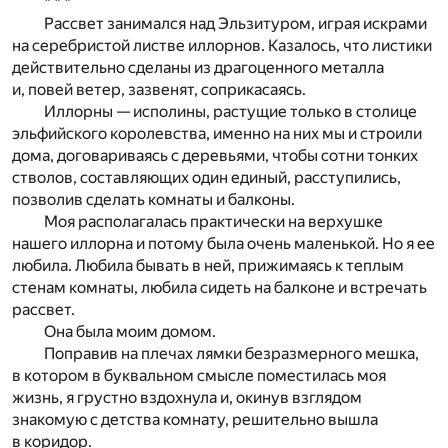
* * *
Рассвет занимался над Эльзитуром, играя искрами
на серебристой листве иллорнов. Казалось, что листики
действительно сделаны из драгоценного металла
и, повей ветер, зазвенят, соприкасаясь.
Иллорны — исполины, растущие только в столице
эльфийского королевства, именно на них мы и строили
дома, договариваясь с деревьями, чтобы сотни тонких
стволов, составляющих один единый, расступились,
позволив сделать комнаты и балконы.
Моя располагалась практически на верхушке
нашего иллорна и потому была очень маленькой. Но я ее
любила. Любила бывать в ней, прижимаясь к теплым
стенам комнаты, любила сидеть на балконе и встречать
рассвет.
Она была моим домом.
Поправив на плечах лямки безразмерного мешка,
в котором в буквальном смысле поместилась моя
жизнь, я грустно вздохнула и, окинув взглядом
знакомую с детства комнату, решительно вышла
в коридор.