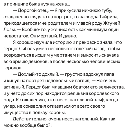
в принципе была нужна жена…
— Дорогой отец. — Я прикусила нижнюю губу,
озадаченно глядя то на портрет, то на лорда Тайрила,
приходящегося мне родителем и главой роду Жгучей
Лозы. — Вообще-то, у жениха есть как минимум один
недостаток. Он мертвый. И давно.
Я хорошо изучила историю и прекрасно знала, что
герцог Сибэль умер несколько столетий назад, чтобы
возродиться высшим умертвием и выкосить сначала
всю армию демонов, а после несколько человеческих
городов.
— Дохлый-то дохлый, — грустно вздохнул папа
и кинул на портрет недовольный взгляд. — Но очень
активный. Герцог был младшим братом его величества,
и у него до сих пор находится реликвия королевского
рода. К сожалению, этот несознательный эльф, когда
умер, не соизволил отказаться от всего своего
имущества в пользу короны.
Действительно, очень несознательный. Как так
можно вообще было?!