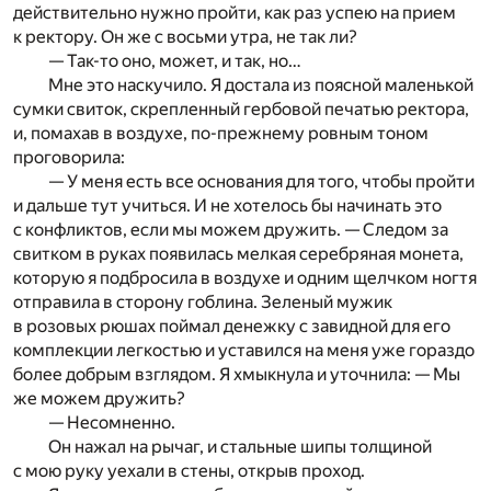
действительно нужно пройти, как раз успею на прием
к ректору. Он же с восьми утра, не так ли?
— Так-то оно, может, и так, но…
Мне это наскучило. Я достала из поясной маленькой
сумки свиток, скрепленный гербовой печатью ректора,
и, помахав в воздухе, по-прежнему ровным тоном
проговорила:
— У меня есть все основания для того, чтобы пройти
и дальше тут учиться. И не хотелось бы начинать это
с конфликтов, если мы можем дружить. — Следом за
свитком в руках появилась мелкая серебряная монета,
которую я подбросила в воздухе и одним щелчком ногтя
отправила в сторону гоблина. Зеленый мужик
в розовых рюшах поймал денежку с завидной для его
комплекции легкостью и уставился на меня уже гораздо
более добрым взглядом. Я хмыкнула и уточнила: — Мы
же можем дружить?
— Несомненно.
Он нажал на рычаг, и стальные шипы толщиной
с мою руку уехали в стены, открыв проход.