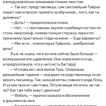
и воодушевленно помахивая тонким хвостом.
— Так вот, представляешь, сам светлейший Тайрил
пишет нам и просит принять на обучение… кого, как ты
думаешь?
— Дочь? — предположила псина.
— Нет, — с противным звуком скребанул когтем по
столу некроэльф, снимая тонкую стружку лака и по-
прежнему пристально глядя на меня. — Еще варианты?
— Мм-м-м… помня паука Тайрила… внебрачная
дочь?
Я уж не знала, чего во мне сейчас было больше —
возмущения или удивления. Она знала моего отца…
и предположила, что у него есть бастард!
— И снова нет, моя милая Таль. Опережая
дальнейшие гадания — она даже не родственница, если
верить письмецу. Так, низшая ветвь славного рода Лозы.
И за нее просит сам глава. Потрясающе логично, не так
ли? Как там тебя зовут, девочка?
— Фэйэль, — мрачно назвала я обозначенное
в документах имя.
— Какая прелесть, — умилился упырь и внезапно