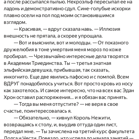
а после рассыпался пылью. Некроэльф пересыпал ее на
ладонь и демонстративно сдул. Сине-голубые искорки
плавно осели на пол под моим остановившимся
взглядом.
— Красивая, — вдруг сказала навь. — Иллюзия
внешность не прятала, а скорее упрощала.
— Вот и выяснили, вот и молодцы. — От показного
дружелюбия в тоне умертвия меня мороз по коже
пробирал. — Чрезвычайно интересные дела творятся
в Академии Триединства. Ты — третья знатная
эльфийская девушка, прибывшая, так сказать,
инкогнито. Еще две явились пафосно и с помпой. Всем
ВДРУГ понадобилось учиться. Вот просто кровь из носу
как захотелось. И самое интересно, что на всех вас Эдан
Хрон оставил распоряжения… и я обязан вас принять.
— Тогда вы меня отпустите? — не веря в свое
счастье, поинтересовалась я.
— Обязательно, — кивнул Король Нежити,
возвращаясь к столу, и, выудив оттуда один лист,
передал мне. — Ты зачислена на третий курс факультета
Долга и Чести. Повезло, что успела до начала занятий —