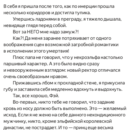
В себя я пришла после того, как по инерции прошла
несколько коридоров и достигла тупика.
Упершись ладонями в преграду, я тяжело дышала,
невидяще глядя перед собой.
Вот за НЕГО мне надо замуж?!
Как?! Да меня заранее потряхивает от одного
воображения сцен возможной загробной романтики
в исполнении этого умертвия!
Плюс папа не говорил, что у некроэльфа настолько
паршивый характер. А это было видно сразу
и невооруженным взглядом: новый ректор отличался
очень своеобразным нравом.
Прижавшись лбом к прохладной стене, я прикусила
губу и заставила себя медленно вдохнуть и выдохнуть.
Так, все хорошо, Фэй.
Во-первых, никто тебе не говорил, что задание
кровь из носу должно быть выполнено. Это — желаемый
исход. Если я не женю на себе данного некондиционного
мужчинку, никто, кроме эльфийской королевской
династии, не пострадает. И то — принц еще весьма