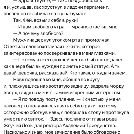
— Здравствуйте, — тихо поздоровалась
я и, услышав, как хрустнул в ладони пергамент,
поспешно ослабила хватку на бумаге.
Так, Фэй, возьми себя в руки!
— И вам злобного утра, — мрачно ответил мне.
— А почему злобного?
Мужчина дернул уголком рта и промолчал.
Ответила словоохотливая нежить, которая
заинтересованно посверкивала на меня глазками.
— Потому что его дохлейшество Сибэль не далее
как вчера был вынужден принять новый статус. А ты
давай, девочка, рассказывай. Кто такая, откуда и зачем.
Навь подошла ко мне, обошла по кругу
и, плюхнувшись на хвостатую задницу, задрала морду
вверх, глядя на меня с самым искренним интересом.
— Я по поводу поступления. — К счастью, у меня
наконец-то получилось взять себя в руки, поэтому,
осторожно обогнув навь, я подошла к столу и протянула
умертвию свиток. — Здесь послание от главы рода
Жгучей Лозы для ректора Академии Триединства.
Насколько я знаю, мое зачисление было обговорено