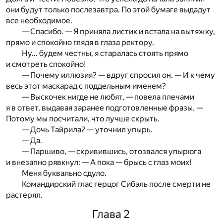
они будут только послезавтра. По этой бумаге выдадут
все необходимое.
— Спасибо. — Я приняла листик и встала на вытяжку,
прямо и спокойно глядя в глаза ректору.
Ну… будем честны, я старалась стоять прямо
и смотреть спокойно!
— Почему иллюзия? — вдруг спросил он. — И к чему
весь этот маскарад с поддельным именем?
— Выскочек нигде не любят, — повела плечами
я в ответ, выдавая заранее подготовленные фразы. —
Потому мы посчитали, что лучше скрыть.
— Дочь Тайрила? — уточнил упырь.
— Да.
— Паршиво, — скривившись, отозвался упырюга
и внезапно рявкнул: — А пока — брысь с глаз моих!
Меня буквально сдуло.
Командирский глас герцог Сибэль после смерти не
растерял.
Глава 2