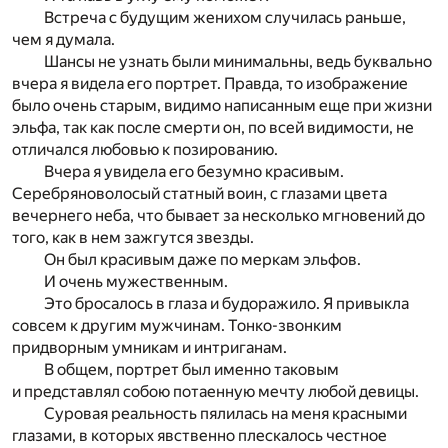
Встреча с будущим женихом случилась раньше,
чем я думала.
Шансы не узнать были минимальны, ведь буквально
вчера я видела его портрет. Правда, то изображение
было очень старым, видимо написанным еще при жизни
эльфа, так как после смерти он, по всей видимости, не
отличался любовью к позированию.
Вчера я увидела его безумно красивым.
Серебряноволосый статный воин, с глазами цвета
вечернего неба, что бывает за несколько мгновений до
того, как в нем зажгутся звезды.
Он был красивым даже по меркам эльфов.
И очень мужественным.
Это бросалось в глаза и будоражило. Я привыкла
совсем к другим мужчинам. Тонко-звонким
придворным умникам и интриганам.
В общем, портрет был именно таковым
и представлял собою потаенную мечту любой девицы.
Суровая реальность пялилась на меня красными
глазами, в которых явственно плескалось честное