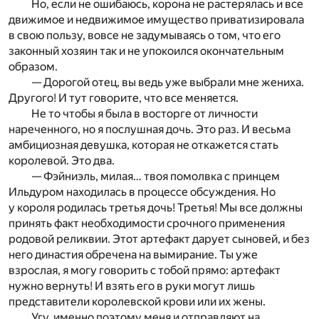
Но, если не ошибаюсь, корона не растерялась и все
движимое и недвижимое имущество приватизировала
в свою пользу, вовсе не задумываясь о том, что его
законный хозяин так и не упокоился окончательным
образом.
— Дорогой отец, вы ведь уже выбрали мне жениха.
Другого! И тут говорите, что все меняется.
Не то чтобы я была в восторге от личности
нареченного, но я послушная дочь. Это раз. И весьма
амбициозная девушка, которая не откажется стать
королевой. Это два.
— Фэйниэль, милая… твоя помолвка с принцем
Ильдуром находилась в процессе обсуждения. Но
у короля родилась третья дочь! Третья! Мы все должны
принять факт необходимости срочного применения
родовой реликвии. Этот артефакт дарует сыновей, и без
него династия обречена на вымирание. Ты уже
взрослая, я могу говорить с тобой прямо: артефакт
нужно вернуть! И взять его в руки могут лишь
представители королевской крови или их жены.
Угу, именно поэтому меня и отправляют на