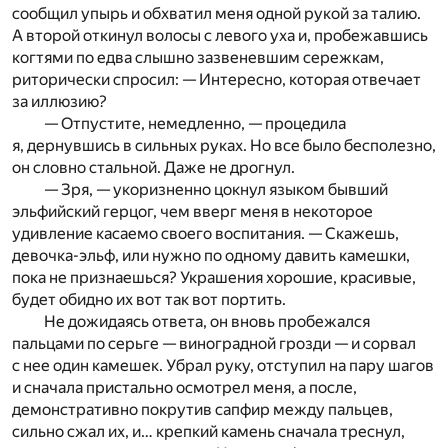
сообщил упырь и обхватил меня одной рукой за талию.
А второй откинул волосы с левого уха и, пробежавшись
когтями по едва слышно зазвеневшим сережкам,
риторически спросил: — Интересно, которая отвечает
за иллюзию?
— Отпустите, немедленно, — процедила
я, дернувшись в сильных руках. Но все было бесполезно,
он словно стальной. Даже не дрогнул.
— Зря, — укоризненно цокнул языком бывший
эльфийский герцог, чем вверг меня в некоторое
удивление касаемо своего воспитания. — Скажешь,
девочка-эльф, или нужно по одному давить камешки,
пока не признаешься? Украшения хорошие, красивые,
будет обидно их вот так вот портить.
Не дожидаясь ответа, он вновь пробежался
пальцами по серьге — виноградной грозди — и сорвал
с нее один камешек. Убрал руку, отступил на пару шагов
и сначала пристально осмотрел меня, а после,
демонстративно покрутив сапфир между пальцев,
сильно сжал их, и… крепкий камень сначала треснул,