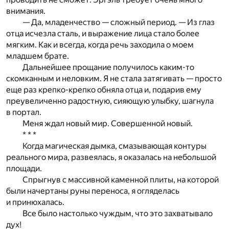
внимания.
— Да, младенчество — сложный период. — Из глаз
отца исчезла сталь, и выражение лица стало более
мягким. Как и всегда, когда речь заходила о моем
младшем брате.
Дальнейшее прощание получилось каким-то
скомканным и неловким. Я не стала затягивать — просто
еще раз крепко-крепко обняла отца и, подарив ему
преувеличенно радостную, сияющую улыбку, шагнула
в портал.
Меня ждал новый мир. Совершенной новый.
* * *
Когда магическая дымка, смазывающая контуры
реального мира, развеялась, я оказалась на небольшой
площади.
Спрыгнув с массивной каменной плиты, на которой
были начертаны руны переноса, я огляделась
и принюхалась.
Все было настолько чуждым, что это захватывало
дух!