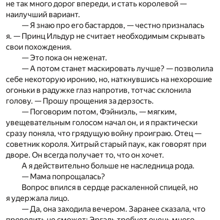
не так много дорог впереди, и стать королевой —
наилучший вариант.
— Я знаю про его бастардов, — честно призналась
я. — Принц Ильдур не считает необходимым скрывать
свои похождения.
— Это пока он неженат.
— А потом станет маскировать лучше? — позволила
себе некоторую иронию, но, наткнувшись на нехорошие
огоньки в радужке глаз напротив, тотчас склонила
голову. — Прошу прощения за дерзость.
— Поговорим потом, Фэйниэль, — мягким,
увещевательным голосом начал он, и я практически
сразу поняла, что грядущую войну проиграю. Отец —
советник короля. Хитрый старый паук, как говорят при
дворе. Он всегда получает то, что он хочет.
А я действительно больше не наследница рода.
— Мама попрощалась?
Вопрос впился в сердце раскаленной спицей, но
я удержала лицо.
— Да, она заходила вечером. Заранее сказала, что
проводить не сможет: Эргэль требует очень много