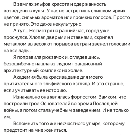
В землях эльфов красота и сдержанность
возведены в культ. У нас не встретишь слишком ярких
цветов, сильных ароматов или громких голосов. Просто
не принято. Это даже некультурно.
А тут… Несмотря на ранний час, город уже
проснулся. Хлопал дверьми и ставнями, скрипел
металлом вывесок от порывов ветра и звенел голосами
на все лады.
Я поправила рюкзачок и, оглядевшись,
безошибочно нашла взглядом грандиозный
архитектурный комплекс на холме.
Академия была красива даже для моего
притязательного эльфийского взгляда. И это странно,
если учитывать ее историю.
Изначально она являлась форпостом. Замком, что
построили трое Основателей во время Последней
войны, а потом стала учебным заведением. И не только
им.
Вспомнить того же несчастного упыря, которому
предстоит на мне жениться.