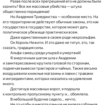
Разве после всех прегрешений его не должны были
казнить? Все же массовые убийства — штука
общественно порицаемая!
Но Академия Триединства — особенное место. На
его территории не действуют обычные законы, это как
государство в государстве, которое может дать
политическое убежище практически всем.
Даже единственным в своем роде некроэльфам.
Он Король Нежити. И это даже не титул, это, так
сказать, градация силы.
Альфа-самец среди упырей и умертвий!
Я энергичным шагом шла к Академии
и заинтересованно крутила головой по сторонам,
подмечая вывески трактиров и чайных. Также весьма
воодушевили книжные магазины и лавки с травами
и ингредиентами, которых оказалось на удивление
много.
Достигнув массивных ворот, я подошла
к контрольно-пропускному пункту и… обомлела.
В небольшой будочке сидело… нечто.
Не то чтобы я никогда раньше не видела гоблинов,