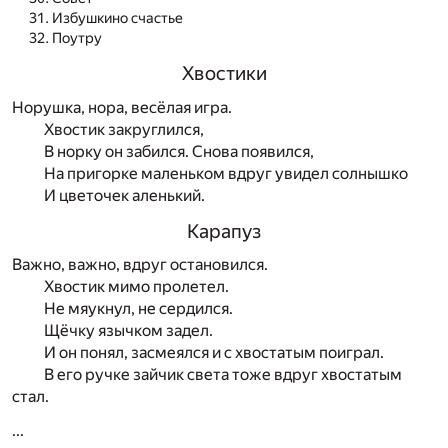
Избушкино счастье
Поутру
Хвостики
Норушка, нора, весёлая игра.
Хвостик закруглился,
В норку он забился. Снова появился,
На пригорке маленьком вдруг увидел солнышко
И цветочек аленький.
Карапуз
Важно, важно, вдруг остановился.
Хвостик мимо пролетел.
Не мяукнул, не сердился.
Щёчку язычком задел.
И он понял, засмеялся и с хвостатым поиграл.
В его ручке зайчик света тоже вдруг хвостатым
стал.
...