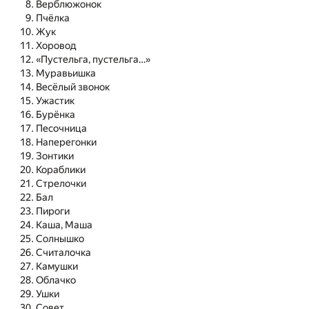
Верблюжонок
Пчёлка
Жук
Хоровод
«Пустельга, пустельга…»
Муравьишка
Весёлый звонок
Ужастик
Бурёнка
Песочница
Наперегонки
Зонтики
Кораблики
Стрелочки
Бал
Пироги
Каша, Маша
Солнышко
Считалочка
Камушки
Облачко
Ушки
Совет