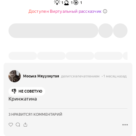
💡
🔮
🎯
1
1
1
Доступен Виртуальный рассказчик
Моська Мяуухнутая
делится впечатлением
1 месяц назад
👎
НЕ СОВЕТУЮ
Кринжатина
3 НРАВИТСЯ
1 КОММЕНТАРИЙ