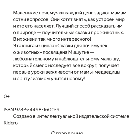
Маленькие почемучки каждый день задают мамам
сотни вопросов. Они хотят знать, как устроен мир
и кто его населяет. Лучший способ рассказать им
о природе — поучительные сказки про животных.
В их жизни так много интересного!
Эта книга из цикла «Сказки для почемучек
о животных» посвящена Мишутке —
любознательному и наблюдательному малышу,
который смело исследует все вокруг, получает
первые уроки вежливости от мамы-медведицы
и с энтузиазмом учится новому!
0+
ISBN 978-5-4498-1600-9
Создано в интеллектуальной издательской системе
Ridero
Оглавление