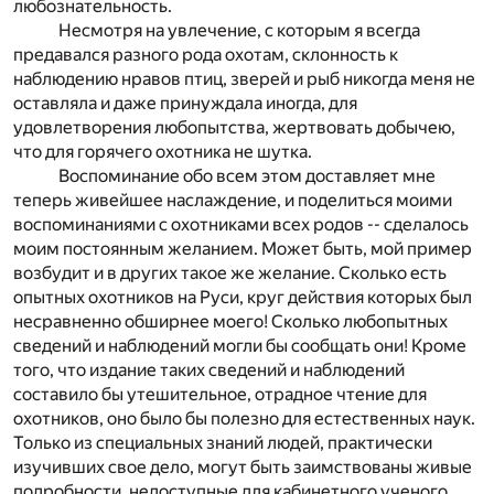
любознательность.
Несмотря на увлечение, с которым я всегда
предавался разного рода охотам, склонность к
наблюдению нравов птиц, зверей и рыб никогда меня не
оставляла и даже принуждала иногда, для
удовлетворения любопытства, жертвовать добычею,
что для горячего охотника не шутка.
Воспоминание обо всем этом доставляет мне
теперь живейшее наслаждение, и поделиться моими
воспоминаниями с охотниками всех родов -- сделалось
моим постоянным желанием. Может быть, мой пример
возбудит и в других такое же желание. Сколько есть
опытных охотников на Руси, круг действия которых был
несравненно обширнее моего! Сколько любопытных
сведений и наблюдений могли бы сообщать они! Кроме
того, что издание таких сведений и наблюдений
составило бы утешительное, отрадное чтение для
охотников, оно было бы полезно для естественных наук.
Только из специальных знаний людей, практически
изучивших свое дело, могут быть заимствованы живые
подробности, недоступные для кабинетного ученого.