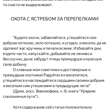
то снасти не выдерживают.
ОХОТА С ЯСТРЕБОМ ЗА ПЕРЕПЕЛКАМИ
"Будите охочи, забавляйтеся, утешайтеся сею
доброю потехою, зело потешно, и угодно, и весело, да не
одолеют вас кручины и печали всякие. Избирайте дни,
ездите часто, напускайте, добывайте не лениво и
бесскучно, да не забудут птицы премудрую и красную
свою добычу.
О славные мои советники и достоверные и
премудрые охотники! Радуйтеся и веселитеся,
утешайтеся и наслаждайтеся сердцами своими добрым
и веселым сим утешением в предыдущие лета!"
(Древ. росс. Вивлиофика, ч. III, книга "Урядник
сокольничья пути").
Хотя содержание сей статьи положительно