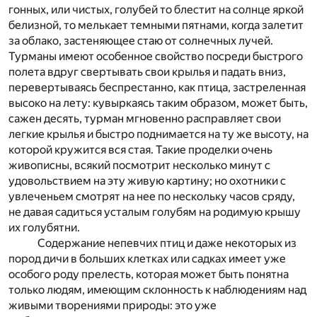
гонных, или чистых, голубей то блестит на солнце яркой
белизной, то мелькает темными пятнами, когда залетит
за облако, застеняющее стаю от солнечных лучей.
Турманы имеют особенное свойство посреди быстрого
полета вдруг свертывать свои крылья и падать вниз,
перевертываясь беспрестанно, как птица, застреленная
высоко на лету: кувыркаясь таким образом, может быть,
сажен десять, турман мгновенно расправляет свои
легкие крылья и быстро поднимается на ту же высоту, на
которой кружится вся стая. Такие проделки очень
живописны, всякий посмотрит несколько минут с
удовольствием на эту живую картину; но охотники с
увлеченьем смотрят на нее по нескольку часов сряду,
не давая садиться усталым голубям на родимую крышу
их голубятни.
Содержание непевчих птиц и даже некоторых из
пород дичи в больших клетках или садках имеет уже
особого роду прелесть, которая может быть понятна
только людям, имеющим склонность к наблюдениям над
живыми творениями природы: это уже