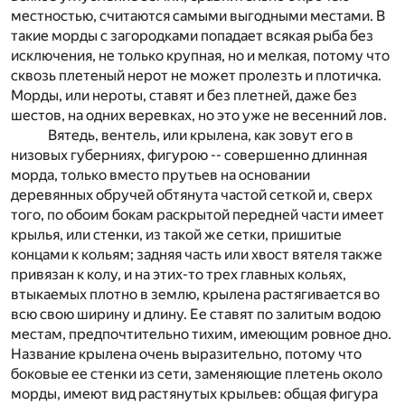
местностью, считаются самыми выгодными местами. В
такие морды с загородками попадает всякая рыба без
исключения, не только крупная, но и мелкая, потому что
сквозь плетеный нерот не может пролезть и плотичка.
Морды, или нероты, ставят и без плетней, даже без
шестов, на одних веревках, но это уже не весенний лов.
Вятедь, вентель, или крылена, как зовут его в
низовых губерниях, фигурою -- совершенно длинная
морда, только вместо прутьев на основании
деревянных обручей обтянута частой сеткой и, сверх
того, по обоим бокам раскрытой передней части имеет
крылья, или стенки, из такой же сетки, пришитые
концами к кольям; задняя часть или хвост вятеля также
привязан к колу, и на этих-то трех главных кольях,
втыкаемых плотно в землю, крылена растягивается во
всю свою ширину и длину. Ее ставят по залитым водою
местам, предпочтительно тихим, имеющим ровное дно.
Название крылена очень выразительно, потому что
боковые ее стенки из сети, заменяющие плетень около
морды, имеют вид растянутых крыльев: общая фигура