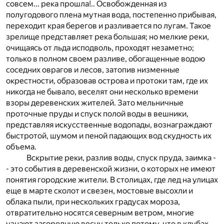
совсем... река прошла!.. Освобожденная из
полугодового плена мутная вода, постепенно прибывая,
переходит края берегов и разливается по лугам. Такое
зрелище представляет река большая; но мелкие реки,
очищаясь от льда исподволь, проходят незаметно;
только в полном своем разливе, обогащенные водою
соседних оврагов и лесов, затопив низменные
окрестности, образовав острова и протоки там, где их
никогда не бывало, веселят они несколько времени
взоры деревенских жителей. Зато мельничные
проточные пруды и спуск полой воды в вешники,
представляя искусственные водопады, вознаграждают
быстротой, шумом и пеной падающих вод скудность их
объема.
Вскрытие реки, разлив воды, спуск пруда, заимка -
- это события в деревенской жизни, о которых не имеют
понятия городские жители. В столицах, где лед на улицах
еще в марте сколот и свезен, мостовые высохли и
облака пыли, при нескольких градусах мороза,
отвратительно носятся северным ветром, многие
узнают загородную весну только потому, что в клубах