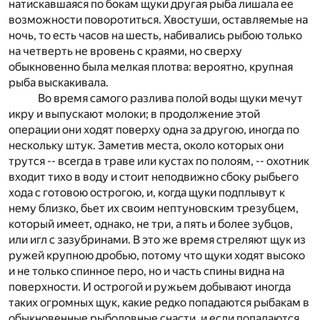
натискавшаяся по бокам щуки другая рыба лишала ее
возможности поворотиться. Хвостуши, оставляемые на
ночь, то есть часов на шесть, набивались рыбою только
на четверть не вровень с краями, но сверху
обыкновенно была мелкая плотва: вероятно, крупная
рыба выскакивала.
Во время самого разлива полой воды щуки мечут
икру и выпускают молоки; в продолжение этой
операции они ходят поверху одна за другою, иногда по
нескольку штук. Заметив места, около которых они
трутся -- всегда в траве или кустах по полоям, -- охотник
входит тихо в воду и стоит неподвижно сбоку рыбьего
хода с готовою острогою, и, когда щуки подплывут к
нему близко, бьет их своим нептуновским трезубцем,
который имеет, однако, не три, а пять и более зубцов,
или игл с зазубринами. В это же время стреляют щук из
ружей крупною дробью, потому что щуки ходят высоко
и не только спинное перо, но и часть спины видна на
поверхности. И острогой и ружьем добывают иногда
таких огромных щук, какие редко попадаются рыбакам в
обыкновенные рыболовные снасти, и если попадаются,