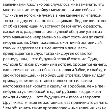
мальчиками. Сколько раз случалось мне замечать, что
многие из них не пройдут мимо кошки или собаки, не
толкнув ее ногой, не лукнув в нее камнем или палкой,
тогда как другие, напротив, защищают бедное животное
от обид товарищей, чувствуют безотчетную радость,
лаская его, разделяя с ним скудный обед или ужин; из
этих мальчиков непременно выйдут охотники до какой-
нибудь охоты. Один, заслышав охотничий рог или лай
гончих, вздрагивает, изменяется в лице, весь
превращается в слух, тогда как другие остаются
равнодушны, -- это будущий псовый охотник. Один,
услыхав близкий ружейный выстрел, бросается на него,
как горячая легавая собака, оставляя и бабки, и свайку, и
своих товарищей, -- это будущий стрелок. Один кладет
приваду из мякины, ставит волосяные силья или
настораживает корыто и караулит воробьев, лежа где-
нибудь за углом, босой, в одной рубашонке, дрожа от
дождя и холода, -- это будущий птицелов и зверолов.
Других мальчиков не заставишь и за пряники это делать.
Чем объяснить такие противоположные явления, как не