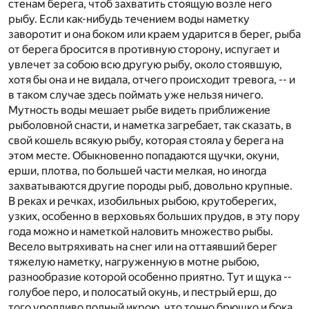
стенам берега, чтоб захватить стоящую возле него
рыбу. Если как-нибудь течением воды наметку
заворотит и она боком или краем ударится в берег, рыба
от берега бросится в противную сторону, испугает и
увлечет за собою всю другую рыбу, около стоявшую,
хотя бы она и не видала, отчего происходит тревога, -- и
в таком случае здесь поймать уже нельзя ничего.
Мутность воды мешает рыбе видеть приближение
рыболовной снасти, и наметка загребает, так сказать, в
свой кошель всякую рыбу, которая стояла у берега на
этом месте. Обыкновенно попадаются щучки, окуни,
ерши, плотва, по большей части мелкая, но иногда
захватываются другие породы рыб, довольно крупные.
В реках и речках, изобильных рыбою, крутоберегих,
узких, особенно в верховьях больших прудов, в эту пору
года можно и наметкой наловить множество рыбы.
Весело вытряхивать на снег или на оттаявший берег
тяжелую наметку, нагруженную в мотне рыбою,
разнообразие которой особенно приятно. Тут и щука --
голубое перо, и полосатый окунь, и пестрый ерш, до
того уродливо полный икрою, что точно брюшко и бока