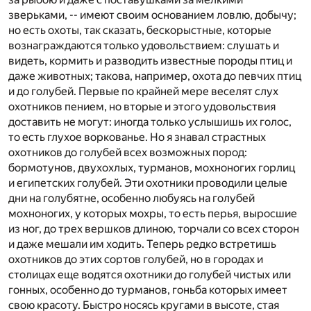
зверьками, -- имеют своим основанием ловлю, добычу;
но есть охоты, так сказать, бескорыстные, которые
вознаграждаются только удовольствием: слушать и
видеть, кормить и разводить известные породы птиц и
даже животных; такова, например, охота до певчих птиц
и до голубей. Первые по крайней мере веселят слух
охотников пением, но вторые и этого удовольствия
доставить не могут: иногда только услышишь их голос,
то есть глухое воркованье. Но я знавал страстных
охотников до голубей всех возможных пород:
бормотунов, двухохлых, турманов, мохноногих горлиц
и египетских голубей. Эти охотники проводили целые
дни на голубятне, особенно любуясь на голубей
мохноногих, у которых мохры, то есть перья, выросшие
из ног, до трех вершков длиною, торчали со всех сторон
и даже мешали им ходить. Теперь редко встретишь
охотников до этих сортов голубей, но в городах и
столицах еще водятся охотники до голубей чистых или
гонных, особенно до турманов, гоньба которых имеет
свою красоту. Быстро носясь кругами в высоте, стая