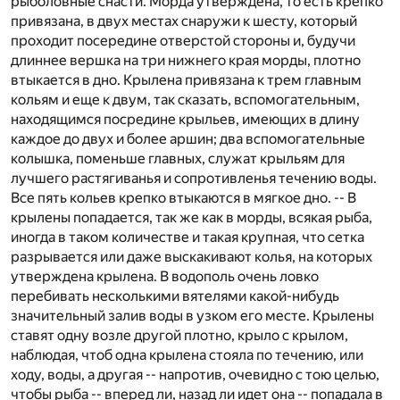
рыболовные снасти. Морда утверждена, то есть крепко
привязана, в двух местах снаружи к шесту, который
проходит посередине отверстой стороны и, будучи
длиннее вершка на три нижнего края морды, плотно
втыкается в дно. Крылена привязана к трем главным
кольям и еще к двум, так сказать, вспомогательным,
находящимся посредине крыльев, имеющих в длину
каждое до двух и более аршин; два вспомогательные
колышка, поменьше главных, служат крыльям для
лучшего растягиванья и сопротивленья течению воды.
Все пять кольев крепко втыкаются в мягкое дно. -- В
крылены попадается, так же как в морды, всякая рыба,
иногда в таком количестве и такая крупная, что сетка
разрывается или даже выскакивают колья, на которых
утверждена крылена. В водополь очень ловко
перебивать несколькими вятелями какой-нибудь
значительный залив воды в узком его месте. Крылены
ставят одну возле другой плотно, крыло с крылом,
наблюдая, чтоб одна крылена стояла по течению, или
ходу, воды, а другая -- напротив, очевидно с тою целью,
чтобы рыба -- вперед ли, назад ли идет она -- попадала в