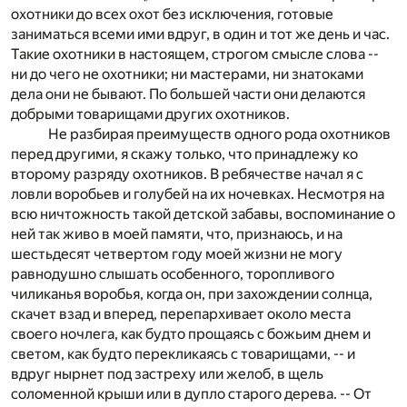
охотники до всех охот без исключения, готовые
заниматься всеми ими вдруг, в один и тот же день и час.
Такие охотники в настоящем, строгом смысле слова --
ни до чего не охотники; ни мастерами, ни знатоками
дела они не бывают. По большей части они делаются
добрыми товарищами других охотников.
Не разбирая преимуществ одного рода охотников
перед другими, я скажу только, что принадлежу ко
второму разряду охотников. В ребячестве начал я с
ловли воробьев и голубей на их ночевках. Несмотря на
всю ничтожность такой детской забавы, воспоминание о
ней так живо в моей памяти, что, признаюсь, и на
шестьдесят четвертом году моей жизни не могу
равнодушно слышать особенного, торопливого
чиликанья воробья, когда он, при захождении солнца,
скачет взад и вперед, перепархивает около места
своего ночлега, как будто прощаясь с божьим днем и
светом, как будто перекликаясь с товарищами, -- и
вдруг нырнет под застреху или желоб, в щель
соломенной крыши или в дупло старого дерева. -- От