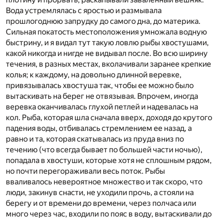
Вода устремлялась с яростью и размывала
прошлогоднюю запрудку до самого дна, до материка.
Сильная покатость местоположения умножала водную
быстрину, и я видал тут такую ловлю рыбы хвостушами,
какой никогда и нигде не видывал после. Во всю ширину
течения, в разных местах, вколачивали заранее крепкие
колья; к каждому, на довольно длинной веревке,
привязывалась хвостуша так, чтобы ее можно было
вытаскивать на берег не отвязывая. Впрочем, иногда
веревка оканчивалась глухой петлей и надевалась на
кол. Рыба, которая шла сначала вверх, доходя до крутого
падения воды, отбивалась стремлением ее назад, а
равно и та, которая скатывалась из пруда вниз по
течению (что всегда бывает по большей части ночью),
попадала в хвостуши, которые хотя не сплошным рядом,
но почти перегораживали весь поток. Рыбы
вваливалось невероятное множество и так скоро, что
люди, закинув снасти, не уходили прочь, а стояли на
берегу и от времени до времени, через полчаса или
много через час, входили по пояс в воду, вытаскивали до