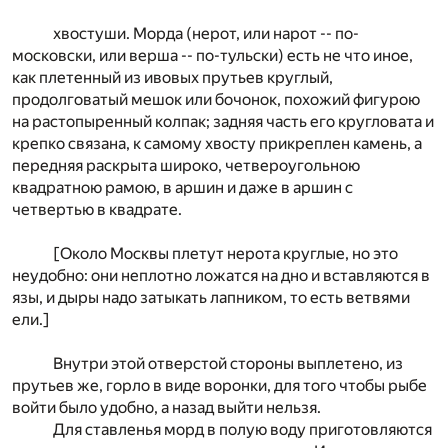
хвостуши. Морда (нерот, или нарот -- по-
московски, или верша -- по-тульски) есть не что иное,
как плетенный из ивовых прутьев круглый,
продолговатый мешок или бочонок, похожий фигурою
на растопыренный колпак; задняя часть его кругловата и
крепко связана, к самому хвосту прикреплен камень, а
передняя раскрыта широко, четвероугольною
квадратною рамою, в аршин и даже в аршин с
четвертью в квадрате.
[Около Москвы плетут нерота круглые, но это
неудобно: они неплотно ложатся на дно и вставляются в
язы, и дыры надо затыкать лапником, то есть ветвями
ели.]
Внутри этой отверстой стороны выплетено, из
прутьев же, горло в виде воронки, для того чтобы рыбе
войти было удобно, а назад выйти нельзя.
Для ставленья морд в полую воду приготовляются