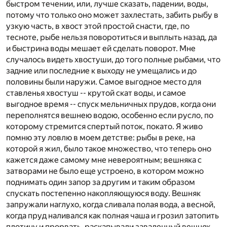
быстром течении, или, лучше сказать, падении, воды,
потому что только оно может захлестать, забить рыбу в
узкую часть, в хвост этой простой снасти, где, по
тесноте, рыбе нельзя поворотиться и выплыть назад, да
и быстрина воды мешает ей сделать поворот. Мне
случалось видеть хвостуши, до того полные рыбами, что
задние или последние к выходу не умещались и до
половины были наружи. Самое выгодное место для
ставленья хвостуш -- крутой скат воды, и самое
выгодное время -- спуск мельничных прудов, когда они
переполнятся вешнею водою, особенно если русло, по
которому стремится спертый поток, покато. Я живо
помню эту ловлю в моем детстве: рыбы в реке, на
которой я жил, было такое множество, что теперь оно
кажется даже самому мне невероятным; вешняка с
затворами не было еще устроено, в котором можно
поднимать один запор за другим и таким образом
спускать постепенно накопляющуюся воду. Вешняк
запружали наглухо, когда сливала полая вода, а весной,
когда пруд наливался как полная чаша и грозил затопить
плотину и прорвать, раскапывали заваленный вешняк.