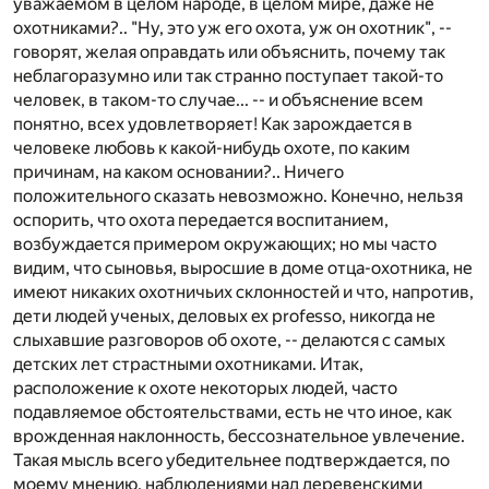
уважаемом в целом народе, в целом мире, даже не
охотниками?.. "Ну, это уж его охота, уж он охотник", --
говорят, желая оправдать или объяснить, почему так
неблагоразумно или так странно поступает такой-то
человек, в таком-то случае... -- и объяснение всем
понятно, всех удовлетворяет! Как зарождается в
человеке любовь к какой-нибудь охоте, по каким
причинам, на каком основании?.. Ничего
положительного сказать невозможно. Конечно, нельзя
оспорить, что охота передается воспитанием,
возбуждается примером окружающих; но мы часто
видим, что сыновья, выросшие в доме отца-охотника, не
имеют никаких охотничьих склонностей и что, напротив,
дети людей ученых, деловых ex professo, никогда не
слыхавшие разговоров об охоте, -- делаются с самых
детских лет страстными охотниками. Итак,
расположение к охоте некоторых людей, часто
подавляемое обстоятельствами, есть не что иное, как
врожденная наклонность, бессознательное увлечение.
Такая мысль всего убедительнее подтверждается, по
моему мнению, наблюдениями над деревенскими