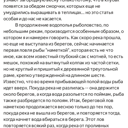
появятся за обедом сморчки, которых еще не
умудрились выращивать в теплицах... но это статья
особая и до нас не касается.
В продолжение водополья рыболовство, по
небольшим рекам, производится особенным образом, о
котором я и намерен говорить. Как скоро река прошла,
но еще не выступала из берегов, сейчас начинается
первая ловля рыбы "наметкой", которая есть не что
иное, как всем известный глубокий сак с мотней, то есть
мешок, похожий на вытянутый колпак из частой сетки,
но не круглый и пришитый к деревянной треугольной
раме, крепко утвержденной на длинном шесте.
Известно, что во время прибывающей полой воды рыба
идет вверх. Покуда река не разлилась -- она держится
около берегов, а когда вода разольется по поймам, рыба
также разбредется по полоям. Итак, береговой лов
наметкою продолжается весною только до тех пор,
покуда река не вышла из берегов, и повторяется тогда,
когда начнет вода вбираться в берега. Этот лов
повторяется всякий раз, когда река от проливных