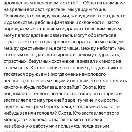
врожденным влечением к охоте? -- Обратив внимание
на зрелый возраст крестьян, мы увидим то же.
Положим, что между людьми, живущими в праздности
и довольстве, ребячьи фантазии и склонности, часто
порождаемые желанием подражать большим людям,
могут впоследствии развиться, могут обратиться в
страсть к охоте в года зрелого возраста; но мы найдем
между крестьянами и, всего чаще, между небогатыми,
которым некогда фантазировать, некому подражать,
страстных, безумных охотников: я знавал их много на
своем веку. Кто заставляет в осенние дождь и слякоть
таскаться с ружьем (иногда очень немолодого
человека) по лесным чащам и оврагам, чтоб застрелить
какого-нибудь побелевшего зайца? Охота. Кто
поднимает с теплого ночлега этого хворого старика и
заставляет его на утренней заре, тумане и сырости,
сидеть на мокром берегу реки, чтоб поймать какого-
нибудь язя или головля? Охота. Кто заставляет этого
молодого человека, отлагая только на время
неизбежную работу или пользуясь полдневным