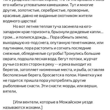
его набиты угловатыми камешками. Тут и многие
другие, золотистые, серебристые, проворные,
красивые, давно не виданные охотником жители
водяного царства!
Но вот летняя теплая туча засинела на юго-
западном крае горизонта, брызнули дождевые капли...
гром... и полился дождь... Пора обмыть землю,
выходящую из-под снега, опутанную тенетниками, или
паутинами, пора растопить и согнать последние
снежные, обледенелые сугробы! Тронулись большие
овраги, подошла лесная вода, бегут потоки, журчат
ручьи со всех сторон в реку -- и река выходит из
берегов, затопляет низменные места, и рыба, оставляя
бесполезные берега, бросается в полои. Наметка уже
не годится: пришла пора употреблять другие
рыболовные снасти. Эти снасти: морды, или верши,
вятели,
[Или вентели, которые в Можайском уезде
называются жохами.]