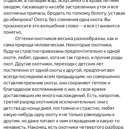
отдыхом, в палящий жар, искусанного в кровь летним
оводом, таскающего на себе застреленных уток и все
охотничьи припасы, бродить по топкому болоту, уставая
до обморока? Охота, без сомнения одна охота. Вы
произносите это волшебное слово -- и все становится
понятно.
Оттенки охотников весьма разнообразны, как и
сама природа человеческая. Некоторые охотники,
будучи страстно привязаны предпочтительно к одной
охоте, любят, однако, хотя не так горячо, и прочие роды
охот. Другие охотники, переходя с детских лет
постепенно от одной охоты к другой, предпочитают
всегда последнюю всем предыдущим; но совершенно
оставляя прежние охоты, они сохраняют теплое и
благодарное воспоминание о них, в свое время
доставлявших им много наслаждений. Есть, напротив,
третий разряд охотников исключительных: они с
детства до конца дней, постоянно и страстно, любят
какую-нибудь одну охоту и не только равнодушны к
другим, но даже питают к ним отвращение и какую-то
ненависть. Наконец, есть охотники четвертого разбора: