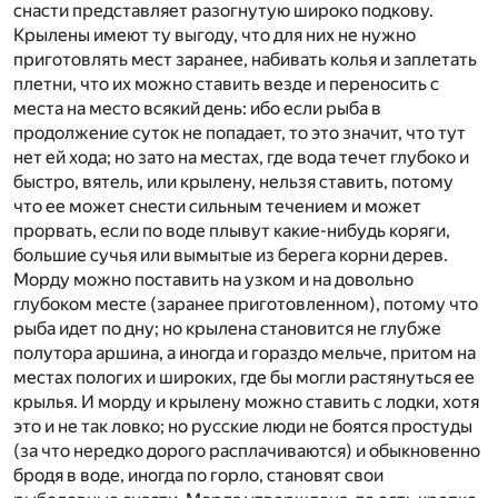
снасти представляет разогнутую широко подкову.
Крылены имеют ту выгоду, что для них не нужно
приготовлять мест заранее, набивать колья и заплетать
плетни, что их можно ставить везде и переносить с
места на место всякий день: ибо если рыба в
продолжение суток не попадает, то это значит, что тут
нет ей хода; но зато на местах, где вода течет глубоко и
быстро, вятель, или крылену, нельзя ставить, потому
что ее может снести сильным течением и может
прорвать, если по воде плывут какие-нибудь коряги,
большие сучья или вымытые из берега корни дерев.
Морду можно поставить на узком и на довольно
глубоком месте (заранее приготовленном), потому что
рыба идет по дну; но крылена становится не глубже
полутора аршина, а иногда и гораздо мельче, притом на
местах пологих и широких, где бы могли растянуться ее
крылья. И морду и крылену можно ставить с лодки, хотя
это и не так ловко; но русские люди не боятся простуды
(за что нередко дорого расплачиваются) и обыкновенно
бродя в воде, иногда по горло, становят свои