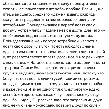
объясняется ее названием, но я хочу предварительно
сказать несколько слов о ястребах вообще. Все хищные
птицы высшего, среднего и даже низшего разряда
могут быть разделены на две породы: соколиную и
ястребиную. Принадлежащие к первой ловят свою
добычу, устремляясь, падая на нее с высоты, для чего им
необходимо подняться на известную меру вверх.
Принадлежащие же к породе ястребиной, напротив,
ловят свою добычу в угон, то есть находясь с ней в
одинаковом горизонтальном положении, гонятся за ней
и, по резвости своего полета, догоняют. У нас речь идет
о последних. -- Ястреба разделяются, по их величине, на
три рода. Самые большие, достигающие величины
крупной индейки, называются гусятниками, потому что
берут, то есть ловят, диких гусей. Такими ястребами,
попадающимися довольно редко, можно травить зайцев
и даже лисиц. Я имел одного такого ястреба уже двух
осеней, которого, как диковинку, привез моему отцу
один башкирец. Он рассказывал, что затравил им двух
лис, чему очень можно было поверить, судя по силе и