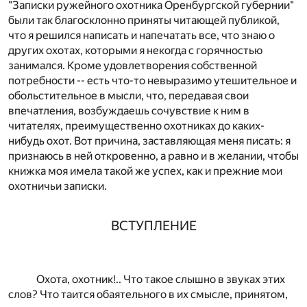
"Записки ружейного охотника Оренбургской губернии"
были так благосклонно приняты читающей публикой,
что я решился написать и напечатать все, что знаю о
других охотах, которыми я некогда с горячностью
занимался. Кроме удовлетворения собственной
потребности -- есть что-то невыразимо утешительное и
обольстительное в мысли, что, передавая свои
впечатления, возбуждаешь сочувствие к ним в
читателях, преимущественно охотниках до каких-
нибудь охот. Вот причина, заставляющая меня писать: я
признаюсь в ней откровенно, а равно и в желании, чтобы
книжка моя имела такой же успех, как и прежние мои
охотничьи записки.
ВСТУПЛЕНИЕ
Охота, охотник!.. Что такое слышно в звуках этих
слов? Что таится обаятельного в их смысле, принятом,