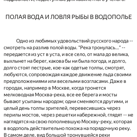
ПОЛАЯ ВОДА И ЛОВЛЯ РЫБЫ В ВОДОПОЛЬЕ
Одно из любимых удовольствий русского народа --
смотреть на разлив полой воды. "Река тронулась..." --
передается из уст в уста, и все село, от мала до велика,
выхлынет на берег, какова бы ни была погода, и долго,
долго стоят пестрые, кое-как одетые толпы, смотрят,
любуются, сопровождая каждое движение льда своими
предположениями или веселыми возгласами. Даже в
городах, например в Москве, когда тронется
мелководная Москва-река, все ее берега и мосты
бывают усыпаны народом; одни сменяются другими, и
целый день толпы зрителей, перевесившись через
перилы мостов, через решетки набережной, глядят -- не
наглядятся на свою пополневшую Москву-реку, которая
в водополь действительно похожа на порядочную реку.
В самом деле, вид большой тронувшейся реки