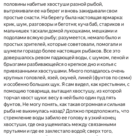
половины набитые хвостуши разной рыбой,
вытряхивали ее на берег и вновь закидывали свои
простые снасти. На берегу была настоящая ярмарка:
крик, шум, разговоры и беготня; куча баб, стариков и
мальчишек таскали домой лукошками, мешками и
подолами всякую рыбу; разумеется, немало было и
простых зрителей, которые советовали, помогали и
шумели гораздо более настоящих рыбаков. Все это
довершалось ревом падающей воды, с шумом, пеной и
брызгами разбивающейся о крепкое дно и колья с
привязанными хвостушами. Много попадалось очень
крупных головлей, язей, окуней, линей (фунтов по семи)
и особенно больших щук. Я сам видел, как крестьянин, с
помощию товарища, вытащил хвостушу, из которой
торчал хвост щуки: весу в ней было один пуд пять
фунтов, Не могу понять, как такая огромная и сильная
рыба не выкинулась назад? Должно предположить, что
стремление воды забило ее голову в узкий конец
хвостуши, где она ущемилась между связанными
прутьями и где ее захлестало водой; сверх того,