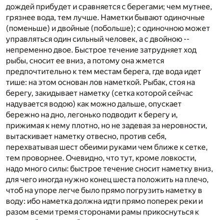
дождей прибудет и сравняется с берегами; чем мутнее,
грязнее вода, тем лучше. Наметки бывают одиночные
(поменьше) и двойные (побольше); с одиночною может
управляться один сильный человек, а с двойною --
непременно двое. Быстрое течение затрудняет ход
рыбы, сносит ее вниз, а потому она жмется
предпочтительно к тем местам берега, где вода идет
тише: на этом основан лов наметкой. Рыбак, стоя на
берегу, закидывает наметку (сетка которой сейчас
надувается водою) как можно дальше, опускает
бережно на дно, легонько подводит к берегу и,
прижимая к нему плотно, но не задевая за неровности,
вытаскивает наметку отвесно, против себя,
перехватывая шест обеими руками чем ближе к сетке,
тем проворнее. Очевидно, что тут, кроме ловкости,
надо много силы: быстрое течение сносит наметку вниз,
для чего иногда нужно конец шеста положить на плечо,
чтоб на упоре легче было прямо погрузить наметку в
воду: ибо наметка должна идти прямо поперек реки и
разом всеми тремя сторонами рамы прикоснуться к