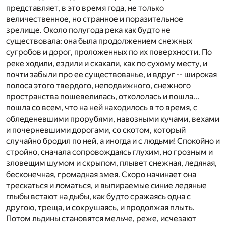
представляет, в это время года, не только
величественное, но странное и поразительное
зрелище. Около полугода река как будто не
существовала: она была продолжением снежных
сугробов и дорог, проложенных по их поверхности. По
реке ходили, ездили и скакали, как по сухому месту, и
почти забыли про ее существованье, и вдруг -- широкая
полоса этого твердого, неподвижного, снежного
пространства пошевелилась, откололась и пошла...
пошла со всем, что на ней находилось в то время, с
обледеневшими прорубями, навозными кучами, вехами
и почерневшими дорогами, со скотом, который
случайно бродил по ней, а иногда и с людьми! Спокойно и
стройно, сначала сопровождаясь глухим, но грозным и
зловещим шумом и скрыпом, плывет снежная, ледяная,
бесконечная, громадная змея. Скоро начинает она
трескаться и ломаться, и выпираемые синие ледяные
глыбы встают на дыбы, как будто сражаясь одна с
другою, треща, и сокрушаясь, и продолжая плыть.
Потом льдины становятся мельче, реже, исчезают