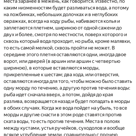
места заранее в межень, как говорится. Известно, по
каким низменностям будет разливаться вода, а потому
на ложбинках, небольших долочках и в неглубоких
овражках, всегда на ходу рыбы, набиваются колья и
заплетаются плетнем, шириною от одной сажени до
двух и более, смотря по местности, поверх которого и
сквозь который вода проходит, но рыба, кроме малявки,
то есть самой мелкой, сквозь пройти не может. В
середине этого плетня оставляются одни, иногда двое
ворот, или дверей (в аршин или аршин с четвертью
шириною), в которые вставляются морды,
прикрепленные к шестам; два хода, или отверстия,
оставляются иногда для того, чтобы можно было ставить
одну морду по течению, а другую против течения воды:
рыба идет сначала вверх, а потом, дойдя до края
разлива, возвращается назад и будет попадать в морды
в обоих случаях. Когда же вода пойдет на убыль, то все
морды и другие снасти в этом роде ставятся против
ската воды, то есть против течения. Места в полоях
между кустами, устья ручейков, суходолов и вообще
всякое углубление земли, сравнительно с прочею