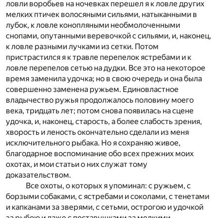
ловли воробьев на ночевках перешел я к ловле других
мелких птичек волосяными сильями, натыканными в
лубок, к ловле конопляными необмолоченными
снопами, опутанными веревочкой с сильями, и, наконец,
к ловле разными лучками из сетки. Потом
пристрастился я к травле перепелок ястребами и к
ловле перепелов сетью на дудки. Все это на некоторое
время заменила удочка; но в свою очередь и она была
совершенно заменена ружьем. Единовластное
владычество ружья продолжалось половину моего
века, тридцать лет; потом снова появилась на сцене
удочка, и, наконец, старость, а более слабость зрения,
хворость и леность окончательно сделали из меня
исключительного рыбака. Но я сохраняю живое,
благодарное воспоминание обо всех прежних моих
охотах, и мои статьи о них служат тому
доказательством.
Все охоты, о которых я упоминал: с ружьем, с
борзыми собаками, с ястребами и соколами, с тенетами
и капканами за зверями, с сетьми, острогою и удочкой
за рыбою и даже с поставушками за мелкими