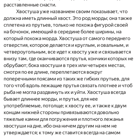
расставленные снасти.
Хвостуша уже названием своим показывает, что
должна иметь длинный хвост. Это род морды; она также
сплетена из прутьев, только не похожа фигурой своей
на бочонок, имеющий в середине более ширины, на
который похожа морда. Хвостуша от самого переднего
отверстия, которое делается и круглым, и овальным, и
четвероугольным, все идет к хвосту уже и связывается
внизу там, где оканчиваются прутья, кончики которых не
обрубают; бока хвостуши в трех или четырех местах,
смотря по ее длине, переплетаются вокруг
поперечными поясами из таких же гибких прутьев, для
того чтоб вдоль лежащие прутья связать плотнее и чтоб
рыба не могла раздвинуть их и уйти. Хвостуша всегда
бывает длиннее морды, и прутья, для нее
употребляемые, потолще; к хвосту ее, и также к двум
концам нижней стороны привязываются довольно
тяжелые камни для погружения и плотного лежанья
хвостуши на дне, ибо она ничем другим на нем не
утверждается; к тому же ставится всегда на самом