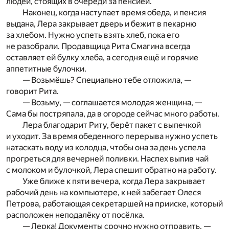
людей, стоящих в очереди за пенсией.
Наконец, когда наступает время обеда, и пенсия
выдана, Лера закрывает дверь и бежит в пекарню
за хлебом. Нужно успеть взять хлеб, пока его
не разобрали. Продавщица Рита Смагина всегда
оставляет ей булку хлеба, а сегодня ещё и горячие
аппетитные булочки.
— Возьмёшь? Специально тебе отложила, —
говорит Рита.
— Возьму, — соглашается молодая женщина, —
Сама бы постряпала, да в огороде сейчас много работы.
Лера благодарит Риту, берёт пакет с выпечкой
и уходит. За время обеденного перерыва нужно успеть
натаскать воду из колодца, чтобы она за день успела
прогреться для вечерней поливки. Наспех выпив чай
с молоком и булочкой, Лера спешит обратно на работу.
Уже ближе к пяти вечера, когда Лера закрывает
рабочий день на компьютере, к ней забегает Олеся
Петрова, работающая секретаршей на прииске, который
расположен неподалёку от посёлка.
— Лерка! Документы срочно нужно отправить, —