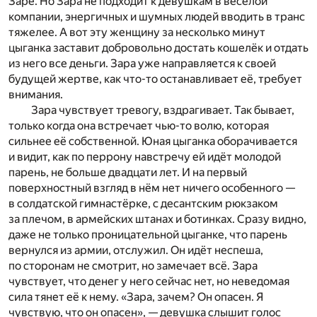
Заре. Но Зара не подходит к девушкам в весёлой
компании, энергичных и шумных людей вводить в транс
тяжелее. А вот эту женщину за несколько минут
цыганка заставит добровольно достать кошелёк и отдать
из него все деньги. Зара уже направляется к своей
будущей жертве, как что-то останавливает её, требует
внимания.
Зара чувствует тревогу, вздрагивает. Так бывает,
только когда она встречает чью-то волю, которая
сильнее её собственной. Юная цыганка оборачивается
и видит, как по перрону навстречу ей идёт молодой
парень, не больше двадцати лет. И на первый
поверхностный взгляд в нём нет ничего особенного —
в солдатской гимнастёрке, с десантским рюкзаком
за плечом, в армейских штанах и ботинках. Сразу видно,
даже не только проницательной цыганке, что парень
вернулся из армии, отслужил. Он идёт неспеша,
по сторонам не смотрит, но замечает всё. Зара
чувствует, что денег у него сейчас нет, но неведомая
сила тянет её к нему. «Зара, зачем? Он опасен. Я
чувствую, что он опасен», — девушка слышит голос