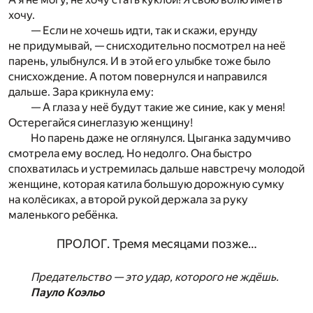
хочу.
— Если не хочешь идти, так и скажи, ерунду
не придумывай, — снисходительно посмотрел на неё
парень, улыбнулся. И в этой его улыбке тоже было
снисхождение. А потом повернулся и направился
дальше. Зара крикнула ему:
— А глаза у неё будут такие же синие, как у меня!
Остерегайся синеглазую женщину!
Но парень даже не оглянулся. Цыганка задумчиво
смотрела ему вослед. Но недолго. Она быстро
спохватилась и устремилась дальше навстречу молодой
женщине, которая катила большую дорожную сумку
на колёсиках, а второй рукой держала за руку
маленького ребёнка.
ПРОЛОГ. Тремя месяцами позже…
Предательство — это удар, которого не ждёшь.
Пауло Коэльо