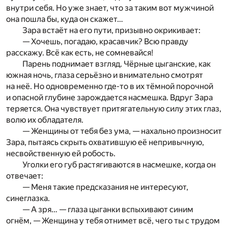
внутри себя. Но уже знает, что за таким вот мужчиной
она пошла бы, куда он скажет…
Зара встаёт на его пути, призывно окрикивает:
— Хочешь, погадаю, красавчик? Всю правду
расскажу. Всё как есть, не сомневайся!
Парень поднимает взгляд. Чёрные цыганские, как
южная ночь, глаза серьёзно и внимательно смотрят
на неё. Но одновременно где-то в их тёмной порочной
и опасной глубине зарождается насмешка. Вдруг Зара
теряется. Она чувствует притягательную силу этих глаз,
волю их обладателя.
— Женщины от тебя без ума, — нахально произносит
Зара, пытаясь скрыть охватившую её непривычную,
несвойственную ей робость.
Уголки его губ растягиваются в насмешке, когда он
отвечает:
— Меня такие предсказания не интересуют,
синеглазка.
— А зря… — глаза цыганки вспыхивают синим
огнём, — Женщина у тебя отнимет всё, чего ты с трудом