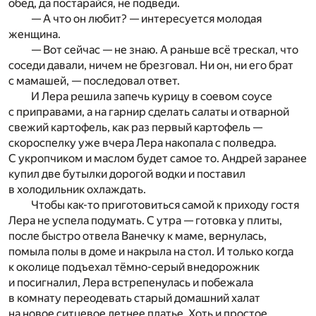
обед, да постарайся, не подведи.
— А что он любит? — интересуется молодая
женщина.
— Вот сейчас — не знаю. А раньше всё трескал, что
соседи давали, ничем не брезговал. Ни он, ни его брат
с мамашей, — последовал ответ.
И Лера решила запечь курицу в соевом соусе
с приправами, а на гарнир сделать салаты и отварной
свежий картофель, как раз первый картофель —
скороспелку уже вчера Лера накопала с полведра.
С укропчиком и маслом будет самое то. Андрей заранее
купил две бутылки дорогой водки и поставил
в холодильник охлаждать.
Чтобы как-то приготовиться самой к приходу гостя
Лера не успела подумать. С утра — готовка у плиты,
после быстро отвела Ванечку к маме, вернулась,
помыла полы в доме и накрыла на стол. И только когда
к околице подъехал тёмно-серый внедорожник
и посигналил, Лера встрепенулась и побежала
в комнату переодевать старый домашний халат
на новое ситцевое летнее платье. Хоть и простое,