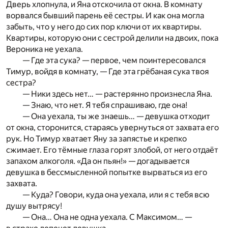
Дверь хлопнула, и Яна отскочила от окна. В комнату
ворвался бывший парень её сестры. И как она могла
забыть, что у него до сих пор ключи от их квартиры.
Квартиры, которую они с сестрой делили на двоих, пока
Вероника не уехала.
— Где эта сука? — первое, чем поинтересовался
Тимур, войдя в комнату, — Где эта грёбаная сука твоя
сестра?
— Ники здесь нет… — растерянно произнесла Яна.
— Знаю, что нет. Я тебя спрашиваю, где она!
— Она уехала, ты же знаешь… — девушка отходит
от окна, сторонится, стараясь увернуться от захвата его
рук. Но Тимур хватает Яну за запястье и крепко
сжимает. Его тёмные глаза горят злобой, от него отдаёт
запахом алкоголя. «Да он пьян!» — догадывается
девушка в бессмысленной попытке вырваться из его
захвата.
— Куда? Говори, куда она уехала, или я с тебя всю
душу вытрясу!
— Она… Она не одна уехала. С Максимом… —