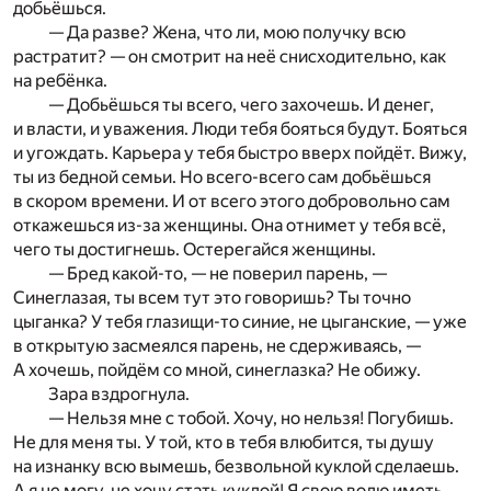
добьёшься.
— Да разве? Жена, что ли, мою получку всю
растратит? — он смотрит на неё снисходительно, как
на ребёнка.
— Добьёшься ты всего, чего захочешь. И денег,
и власти, и уважения. Люди тебя бояться будут. Бояться
и угождать. Карьера у тебя быстро вверх пойдёт. Вижу,
ты из бедной семьи. Но всего-всего сам добьёшься
в скором времени. И от всего этого добровольно сам
откажешься из-за женщины. Она отнимет у тебя всё,
чего ты достигнешь. Остерегайся женщины.
— Бред какой-то, — не поверил парень, —
Синеглазая, ты всем тут это говоришь? Ты точно
цыганка? У тебя глазищи-то синие, не цыганские, — уже
в открытую засмеялся парень, не сдерживаясь, —
А хочешь, пойдём со мной, синеглазка? Не обижу.
Зара вздрогнула.
— Нельзя мне с тобой. Хочу, но нельзя! Погубишь.
Не для меня ты. У той, кто в тебя влюбится, ты душу
на изнанку всю вымешь, безвольной куклой сделаешь.
А я не могу, не хочу стать куклой! Я свою волю иметь