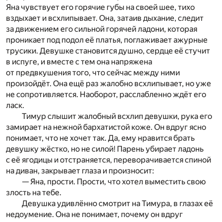
Яна чувствует его горячие губы на своей шее, тихо
вздыхает и всхлипывает. Она, затаив дыхание, следит
за движением его сильной горячей ладони, которая
проникает под подол её платья, поглаживает ажурные
трусики. Девушке становится душно, сердце её стучит
в испуге, и вместе с тем она напряжена
от предвкушения того, что сейчас между ними
произойдёт. Она ещё раз жалобно всхлипывает, но уже
не сопротивляется. Наоборот, расслабленно ждёт его
ласк.
Тимур слышит жалобный всхлип девушки, рука его
замирает на нежной бархатистой коже. Он вдруг ясно
понимает, что не хочет так. Да, ему нравится брать
девушку жёстко, но не силой! Парень убирает ладонь
с её ягодицы и отстраняется, переворачивается спиной
на диван, закрывает глаза и произносит:
— Яна, прости. Прости, что хотел выместить свою
злость на тебе.
Девушка удивлённо смотрит на Тимура, в глазах её
недоумение. Она не понимает, почему он вдруг