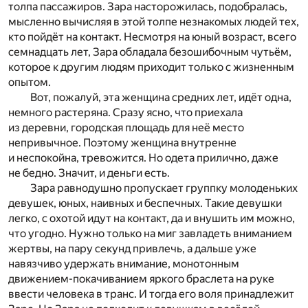
толпа пассажиров. Зара насторожилась, подобралась,
мысленно вычисляя в этой толпе незнакомых людей тех,
кто пойдёт на контакт. Несмотря на юный возраст, всего
семнадцать лет, Зара обладала безошибочным чутьём,
которое к другим людям приходит только с жизненным
опытом.
Вот, пожалуй, эта женщина средних лет, идёт одна,
немного растеряна. Сразу ясно, что приехала
из деревни, городская площадь для неё место
непривычное. Поэтому женщина внутренне
и неспокойна, тревожится. Но одета прилично, даже
не бедно. Значит, и деньги есть.
Зара равнодушно пропускает группку молоденьких
девушек, юных, наивных и беспечных. Такие девушки
легко, с охотой идут на контакт, да и внушить им можно,
что угодно. Нужно только на миг завладеть вниманием
жертвы, на пару секунд привлечь, а дальше уже
навязчиво удержать внимание, монотонным
движением-покачиванием яркого браслета на руке
ввести человека в транс. И тогда его воля принадлежит