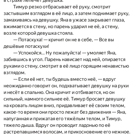
в страхе лепечет девушка.
Тимур резко отбрасывает её руку, смотрит
застывшим взглядом в её лицо, а затем поднимает руку,
замахиваясь на девушку. Яна в ужасе закрывает глаза,
вжимается в стену, но парень ударил не её, а стену,
возле которой девушка стояла.
— Потаскуха! — кричит он не в себе, — Все вы
дешёвые потаскухи!
— Успокойся… Ну пожалуйста! — умоляет Яна,
забившись в угол. Парень нависает над ней, опирается
руками о стену, смотрит в её лицо горящим ненавистью
взглядом.
— Если её нет, ты будешь вместо неё, — вдруг
неожиданно говорит он, подхватывает девушку на руки
и несёт в спальню. Она кричит и отбивается, но он
сильный, намного сильнее её. Тимур бросает девушку
на кровать лицом вниз, придавливает её своим телом,
какое-то время они просто лежат без движения — Яна,
напуганная и прижатая его тяжёлым телом, и Тимур,
тяжело дыша. Вдруг он проводит ладонью по её
растрепавшимся волосам, и прикосновение его нежное.