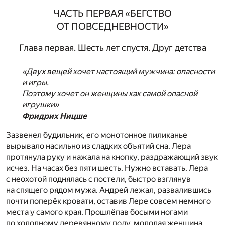
ЧАСТЬ ПЕРВАЯ «БЕГСТВО
ОТ ПОВСЕДНЕВНОСТИ»
Глава первая. Шесть лет спустя. Друг детства
«Двух вещей хочет настоящий мужчина: опасности
и игры.
Поэтому хочет он женщины как самой опасной
игрушки»
Фридрих Ницше
Зазвенел будильник, его монотонное пиликанье
вырывало насильно из сладких объятий сна. Лера
протянула руку и нажала на кнопку, раздражающий звук
исчез. На часах без пяти шесть. Нужно вставать. Лера
с неохотой поднялась с постели, быстро взглянув
на спящего рядом мужа. Андрей лежал, развалившись
почти поперёк кровати, оставив Лере совсем немного
места у самого края. Прошлёпав босыми ногами
по холодному деревянному полу, молодая женщина