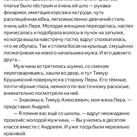
платье было пёстрым и очень ей шло — рукава-
фонарики, имитация корсажа на груди, чуть
расклешённая юбка, легкомысленно-девчачий стиль
очень шёл Лере. Молодая женщина переоделась, наспех
причесалась и подобрала волосы в пучок на затылке,
но когда вышла навстречу гостю, вдруг спохватилась,
что не обулась. Так и стояла босая на крыльце, смущённо
посматривая на нового начальника мужа. И его давнего
друга…
Мужчины встретились шумно, со смехом
переговариваясь, зашли во двор, и тут Тимур
Крушинский повернулся в сторону Леры. Его тёмные,
почти чёрные глаза, немного по-восточному раскосые,
внимательно посмотрели на неё.
— Знакомься, Тимур Алексеевич, моя жена Лера, —
представил Андрей.
— Я помню вас ещё со школы, — вдруг неожиданно
произнёс молодой мужчина, — Вы учились в десятом
классе вместе с Андреем. И уже тогда были нереально
красивой.