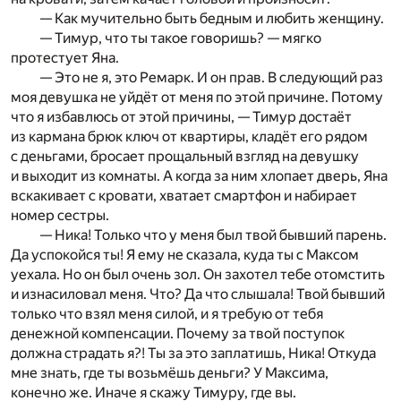
— Как мучительно быть бедным и любить женщину.
— Тимур, что ты такое говоришь? — мягко
протестует Яна.
— Это не я, это Ремарк. И он прав. В следующий раз
моя девушка не уйдёт от меня по этой причине. Потому
что я избавлюсь от этой причины, — Тимур достаёт
из кармана брюк ключ от квартиры, кладёт его рядом
с деньгами, бросает прощальный взгляд на девушку
и выходит из комнаты. А когда за ним хлопает дверь, Яна
вскакивает с кровати, хватает смартфон и набирает
номер сестры.
— Ника! Только что у меня был твой бывший парень.
Да успокойся ты! Я ему не сказала, куда ты с Максом
уехала. Но он был очень зол. Он захотел тебе отомстить
и изнасиловал меня. Что? Да что слышала! Твой бывший
только что взял меня силой, и я требую от тебя
денежной компенсации. Почему за твой поступок
должна страдать я?! Ты за это заплатишь, Ника! Откуда
мне знать, где ты возьмёшь деньги? У Максима,
конечно же. Иначе я скажу Тимуру, где вы.