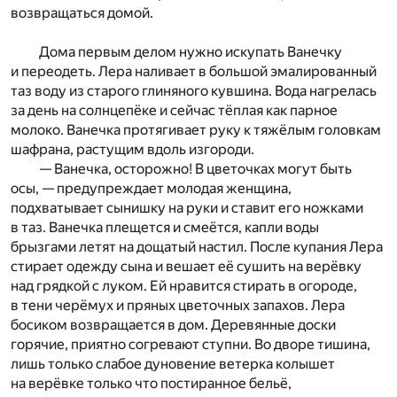
возвращаться домой.
Дома первым делом нужно искупать Ванечку
и переодеть. Лера наливает в большой эмалированный
таз воду из старого глиняного кувшина. Вода нагрелась
за день на солнцепёке и сейчас тёплая как парное
молоко. Ванечка протягивает руку к тяжёлым головкам
шафрана, растущим вдоль изгороди.
— Ванечка, осторожно! В цветочках могут быть
осы, — предупреждает молодая женщина,
подхватывает сынишку на руки и ставит его ножками
в таз. Ванечка плещется и смеётся, капли воды
брызгами летят на дощатый настил. После купания Лера
стирает одежду сына и вешает её сушить на верёвку
над грядкой с луком. Ей нравится стирать в огороде,
в тени черёмух и пряных цветочных запахов. Лера
босиком возвращается в дом. Деревянные доски
горячие, приятно согревают ступни. Во дворе тишина,
лишь только слабое дуновение ветерка колышет
на верёвке только что постиранное бельё,