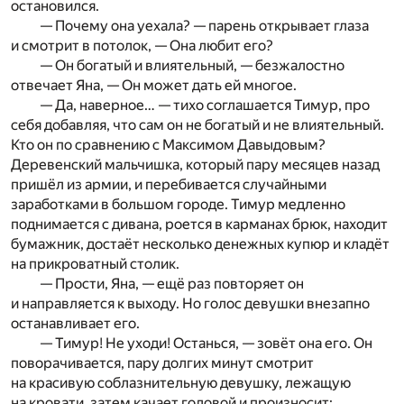
остановился.
— Почему она уехала? — парень открывает глаза
и смотрит в потолок, — Она любит его?
— Он богатый и влиятельный, — безжалостно
отвечает Яна, — Он может дать ей многое.
— Да, наверное… — тихо соглашается Тимур, про
себя добавляя, что сам он не богатый и не влиятельный.
Кто он по сравнению с Максимом Давыдовым?
Деревенский мальчишка, который пару месяцев назад
пришёл из армии, и перебивается случайными
заработками в большом городе. Тимур медленно
поднимается с дивана, роется в карманах брюк, находит
бумажник, достаёт несколько денежных купюр и кладёт
на прикроватный столик.
— Прости, Яна, — ещё раз повторяет он
и направляется к выходу. Но голос девушки внезапно
останавливает его.
— Тимур! Не уходи! Останься, — зовёт она его. Он
поворачивается, пару долгих минут смотрит
на красивую соблазнительную девушку, лежащую
на кровати, затем качает головой и произносит: