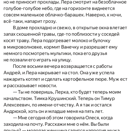
но не приносит прохлады. Лера смотрит на безоблачное
голубое-голубое небо, где на горизонте виднеется
совсем маленькое облачко-барашек. Наверно, к ночи,
всё-таки, напарит грозу.
В доме прохладно и свежо, в открытые окна влетает
запах скошенной травы, где-то поблизости у соседей
косят траву. Лера подогревает молоко и булочку
в микроволновке, кормит Ванечку и разрешает ему
немного посмотреть мультики, пока его друзья
не позвали его играть на улицу.
После восьми вечера возвращается с работы
Андрей, и Лера накрывает на стол. Она уже успела
нажарить котлет и сделать картофельное пюре. Муж ест
и рассказывает новости.
— Ты не поверишь, Лерка, кто будет теперь моим
начальством. Тимка Крушинский. Теперь он Тимур
Алексеевич, по имени-отчеству. А я так и остался
Андрюхой, хоть он и младше меня на пять лет.
— Мне сегодня об этом говорила Олеся, когда
заходила на почту. Расскажи мне о нём. Вы были
друзья? — молодая женщина садится напротив мужа