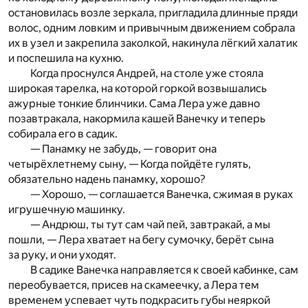
остановилась возле зеркала, пригладила длинные пряди
волос, одним ловким и привычным движением собрала
их в узел и закрепила заколкой, накинула лёгкий халатик
и поспешила на кухню.
Когда проснулся Андрей, на столе уже стояла
широкая тарелка, на которой горкой возвышались
ажурные тонкие блинчики. Сама Лера уже давно
позавтракала, накормила кашей Ванечку и теперь
собирала его в садик.
— Панамку не забудь, — говорит она
четырёхлетнему сыну, — Когда пойдёте гулять,
обязательно надень панамку, хорошо?
— Хорошо, — соглашается Ванечка, сжимая в руках
игрушечную машинку.
— Андрюш, ты тут сам чай пей, завтракай, а мы
пошли, — Лера хватает на бегу сумочку, берёт сына
за руку, и они уходят.
В садике Ванечка направляется к своей кабинке, сам
переобувается, присев на скамеечку, а Лера тем
временем успевает чуть подкрасить губы неяркой