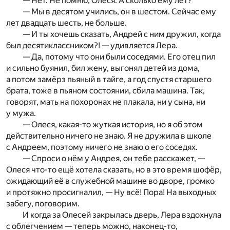
— Нет. Не помню, Олеся. А сколько ему лет?
— Мы в десятом учились, он в шестом. Сейчас ему
лет двадцать шесть, не больше.
— И ты хочешь сказать, Андрей с ним дружил, когда
был десятиклассником?! — удивляется Лера.
— Да, потому что они были соседями. Его отец пил
и сильно буянил, бил жену, выгонял детей из дома,
а потом замёрз пьяный в тайге, а год спустя старшего
брата, тоже в пьяном состоянии, сбила машина. Так,
говорят, мать на похоронах не плакала, ни у сына, ни
у мужа.
— Олеся, какая-то жуткая история, но я об этом
действительно ничего не знаю. Я не дружила в школе
с Андреем, поэтому ничего не знаю о его соседях.
— Спроси о нём у Андрея, он тебе расскажет, —
Олеся что-то ещё хотела сказать, но в это время шофёр,
ожидающий её в служебной машине во дворе, громко
и протяжно просигналил, — Ну всё! Пора! На выходных
забегу, поговорим.
И когда за Олесей закрылась дверь, Лера вздохнула
с облегчением — теперь можно, наконец-то,