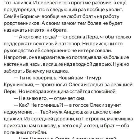
тот напился. И перевёл его в простые рабочие, а ещё
предупредил, что в следующий раз вообще уволит.
Семён Борисыч вообще не любит брать на работу
родственников. А своим замом тем более не будет
назначать ни зятя, ни брата.
— А кого же тогда? — спросила Лера, чтобы только
поддержать вежливый разговор. Ни прииск, ни его
руководство её совершенно не интересовали.
Напротив, она выразительно поглядывала на большие
настенные часы, висящие над входной дверью. Нужно
забирать Ванечку из садика.
— Ты не поверишь. Новый зам -Тимур
Крушинский, — произносит Олеся и следит за реакцией
Леры. Но молодая женщина остаётся спокойной.
— Не знаю его, — отвечает она.
— Как? Не помнишь?! — в голосе Олеси звучит
недоумение, — Твой муж Андрюшка в школе с ним
дружил. Из соседней деревни, из Петровки, мальчишка
приехал к нам в школу, у него ещё и отец, и брат — оба
по пьянки погибли.