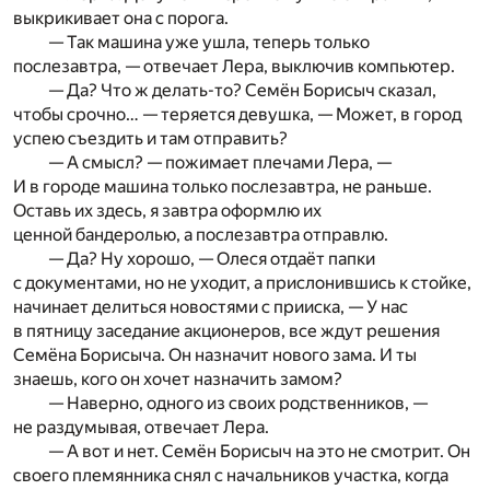
выкрикивает она с порога.
— Так машина уже ушла, теперь только
послезавтра, — отвечает Лера, выключив компьютер.
— Да? Что ж делать-то? Семён Борисыч сказал,
чтобы срочно… — теряется девушка, — Может, в город
успею съездить и там отправить?
— А смысл? — пожимает плечами Лера, —
И в городе машина только послезавтра, не раньше.
Оставь их здесь, я завтра оформлю их
ценной бандеролью, а послезавтра отправлю.
— Да? Ну хорошо, — Олеся отдаёт папки
с документами, но не уходит, а прислонившись к стойке,
начинает делиться новостями с прииска, — У нас
в пятницу заседание акционеров, все ждут решения
Семёна Борисыча. Он назначит нового зама. И ты
знаешь, кого он хочет назначить замом?
— Наверно, одного из своих родственников, —
не раздумывая, отвечает Лера.
— А вот и нет. Семён Борисыч на это не смотрит. Он
своего племянника снял с начальников участка, когда