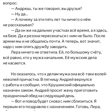
вопрос:
— Андрюш, ты же говорил, вы друзья?
— Ну да…
— А почему за эти пять лет ты ничего о нём
не рассказывал?
— Да он же на дальних участках всё время, а я здесь,
на базе. Да и резона пересекаться с ним не было. После
армии мы и не общались почти. А теперь, вот значит,
надо с ним опять дружбу заводить.
Лера ничего не ответила. Ей, по большому счёту,
всё равно, кто у мужа начальник. Её мужские дела
не касаются.
Но оказалось, что к делам мужа она всё-таки волей-
неволей причастна. В пятницу Андрей вернулся
с работы и сообщил, что Крушинский официально
назначен замом. Андрей просит жену приготовить
праздничный обед на следующий день.
— Вот и повод будет снова с ним сблизиться. Я
первым его поздравлю с назначением. Готовь, Лера,