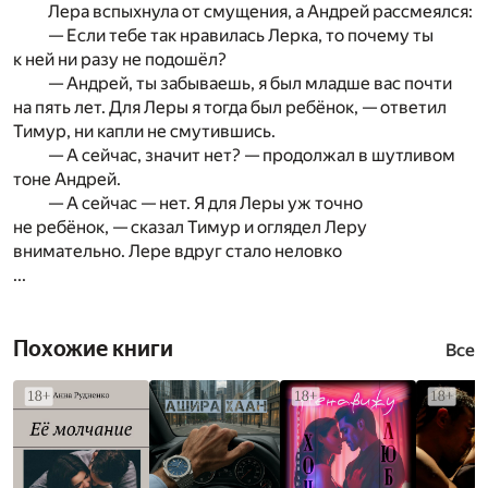
Лера вспыхнула от смущения, а Андрей рассмеялся:
— Если тебе так нравилась Лерка, то почему ты
к ней ни разу не подошёл?
— Андрей, ты забываешь, я был младше вас почти
на пять лет. Для Леры я тогда был ребёнок, — ответил
Тимур, ни капли не смутившись.
— А сейчас, значит нет? — продолжал в шутливом
тоне Андрей.
— А сейчас — нет. Я для Леры уж точно
не ребёнок, — сказал Тимур и оглядел Леру
внимательно. Лере вдруг стало неловко
...
Похожие книги
Все