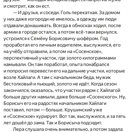
и смотрит, как он ест.
— И друзья, и соседи. Голь перекатная. За домом
у них даже изгороди не имелось, а одежду им люди
отдавали донашивать. Всегда в обносках ходил, после
армии в городе остался, а потом всё-таки вернулся,
устроился к Семёну Борисовичу шофёром. Год
проработал его личным водителем, выслужился, его
на учёбу отправили, а потом на «Сосенское»,
перспективный участок, где золото килограммами
намывали. Он там поработал, опыта понабрался
и попросил перевести его на дальние участки, которые
возле Хайлаги. А там с начальником беда, мужик
бестолковый и пьющий, золото не идёт. Когда сезон
закончился, оказалось, что участки рядом с Хайлагой
больше других намыли, даже больше «Сосенского». Ну,
Борисыч его на радостях начальником Хайлаги
поставил, потом — больше. Крушинский уже
и «Сосенское» курирует. Вот так, выслужился, и за пять
лет дошёл до зама. Так и Борисыча подсидит.
Лера слушала очень внимательно, а потом задала