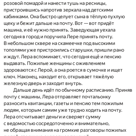
розовой помадой и нанести тушь на ресницы,
пристроившись напротив зеркала над детскими
кабинками. Она быстро целует сына в тёплую пухлую
щеку и бежит дальше на почту. Вот — вот придёт
машина, и её нужно принять. Заведующая уехала
сегодня в город и поручила Лере принять почту.
В небольшом сквере на скамеечке под высокими
тополями уже пристроились старушки, пришли рано
и ждут. Лера вспоминает, что сегодня ещё и пенсию
выдавать. Пожилые женщины с оживлением
здороваются с Лерой, а она роется в сумочке и ищет
ключ. Наконец, находит его, открывает тяжёлую
железную дверь и заходит внутрь.
Дальше день идёт по обычному расписанию. Приняв
почту с машины, Лера отправляет почтальонку
разносить квитанции, газеты и пенсию тем пожилым
людям, которым самим уже трудно ходить на почту.
Лера отсчитывает деньги и сверяет сумму
с ведомостью сосредоточенно и внимательно,
не обращая внимания на громкие разговоры пожилых