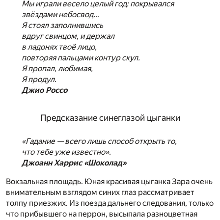
Мы играли весело целый год: покрывался
звёздами небосвод…
Я стоял заполнившись
вдруг свинцом, и держал
в ладонях твоё лицо,
повторяя пальцами контур скул.
Я пропал, любимая,
Я продул.
Джио Россо
Предсказание синеглазой цыганки
«Гадание — всего лишь способ открыть то,
что тебе уже известно».
Джоанн Харрис «Шоколад»
Вокзальная площадь. Юная красивая цыганка Зара очень
внимательным взглядом синих глаз рассматривает
толпу приезжих. Из поезда дальнего следования, только
что прибывшего на перрон, высыпала разноцветная