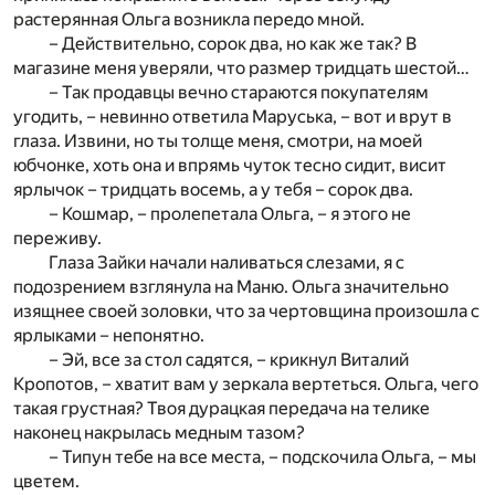
растерянная Ольга возникла передо мной.
– Действительно, сорок два, но как же так? В
магазине меня уверяли, что размер тридцать шестой…
– Так продавцы вечно стараются покупателям
угодить, – невинно ответила Маруська, – вот и врут в
глаза. Извини, но ты толще меня, смотри, на моей
юбчонке, хоть она и впрямь чуток тесно сидит, висит
ярлычок – тридцать восемь, а у тебя – сорок два.
– Кошмар, – пролепетала Ольга, – я этого не
переживу.
Глаза Зайки начали наливаться слезами, я с
подозрением взглянула на Маню. Ольга значительно
изящнее своей золовки, что за чертовщина произошла с
ярлыками – непонятно.
– Эй, все за стол садятся, – крикнул Виталий
Кропотов, – хватит вам у зеркала вертеться. Ольга, чего
такая грустная? Твоя дурацкая передача на телике
наконец накрылась медным тазом?
– Типун тебе на все места, – подскочила Ольга, – мы
цветем.