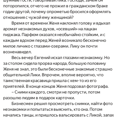
шумные гости, говорливая Лика. Господи, зачем он
поторопился, отчего не прожил в гражданском браке
годик-другой, почему опрометью бросился оформлять
отношения с чужой ему женщиной?
Время от времени Женя наклонял голову и вдыхал
аромат незнакомых духов, «осевший» на лацкан
пиджака. Парфюм оказался необычайно стойким, и с
каждым вдохом перед Женей возникало бесконечно
милое личико с глазами-озерами. Лику он почти
возненавидел.
Весь вечер Евгений искал глазами незнакомку. Но
за столом сидела прорва народа, большую половину
Женя не знал, это были бесконечные знакомые страшно
общительной Лики. Впрочем, вполне вероятно, что
таинственная красавица пришла с кем-то из его
приятелей. В конце концов Женя подозвал фотографа.
– Сними каждого, смотри не пропусти, потом
разошлю людям в подарок карточки.
Бизнесмен решил просмотреть снимки, найти фото
незнакомки и попытаться выяснить, кто она. Потом
начались танцы, и пришлось вальсировать с Ликой, запах