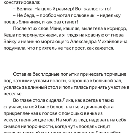
констатировала:
– Велика! На целый размер! Вот жалость-то!
– Не беда, – пробормотал полковник, – недельку
поешь блинчики, и как раз станет!
После этих слов Маня, кашляя, вылетела в коридор,
Кеша поперхнулся чаем, а я, глядя на красную от гнева
Зайку и невинно моргающего Александра Михайловича,
подумала, что приятель не так прост, как кажется.
Оставив бесплодные попытки причесать торчащие
под разными углами волосы, я прошла в большой зал,
уселась за длинный стол и попыталась принять участие в
веселье.
Во главе стола сидела Лика, как всегда в таких
случаях, на ней было белое платье и длинная фата,
прикрепленная к голове с помощью венка из
искусственных цветов. На мой взгляд, надевать на себя
символ непорочности, когда чуть поодаль сидит
двадцатилетний сын, немного нелепо, но Лика любит,