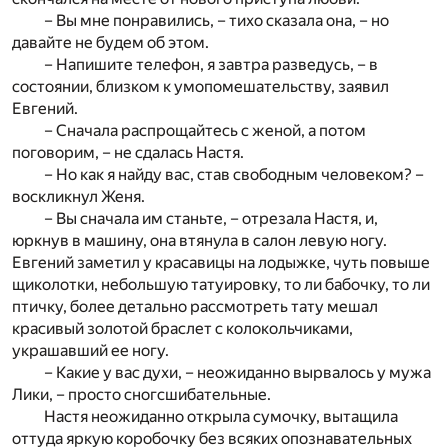
– Вы мне понравились, – тихо сказала она, – но
давайте не будем об этом.
– Напишите телефон, я завтра разведусь, – в
состоянии, близком к умопомешательству, заявил
Евгений.
– Сначала распрощайтесь с женой, а потом
поговорим, – не сдалась Настя.
– Но как я найду вас, став свободным человеком? –
воскликнул Женя.
– Вы сначала им станьте, – отрезала Настя, и,
юркнув в машину, она втянула в салон левую ногу.
Евгений заметил у красавицы на лодыжке, чуть повыше
щиколотки, небольшую татуировку, то ли бабочку, то ли
птичку, более детально рассмотреть тату мешал
красивый золотой браслет с колокольчиками,
украшавший ее ногу.
– Какие у вас духи, – неожиданно вырвалось у мужа
Лики, – просто сногсшибательные.
Настя неожиданно открыла сумочку, вытащила
оттуда яркую коробочку без всяких опознавательных