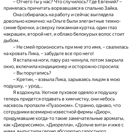
– Отчего ты у нас? Что случилось? Где Евгений? –
принялась причитать ворвавшаяся в спальню Зайка.
Она собиралась на работу и сейчас выглядела
довольно комично: на Ольге были элегантные темно-
синие брючки, а сверху пижамная куртка, один глаз
накрашен, второй нет, и облако белокурых волос стоит
дыбом.
– Не смей произносить при мне это имя, – свалилась
на кровать Лика, – забудьте все про него!
Я встала на ноги, пару раз чихнула, потом закрыла
окно, включила кондиционер и осторожно спросила:
– Вы поругались?
– Кретин, – взвыла Лика, зарываясь лицом в мою
подушку, – урод…
Я вздохнула. Уютное пуховое одеяло и подушку
теперь придется отдавать в химчистку, они небось
насквозь пропахли «Пуазоном». Странно, однако, что
сотрудники всемирно известной фирмы «Диор»,
придумавшие когда-то такие замечательные ароматы,
как «Диориссимо», «Диорелла», «Дольче вита» и иже с
ними, выпустили серию абсолютно гадостного