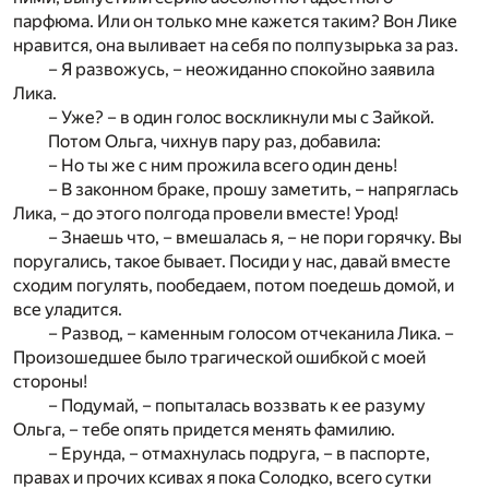
парфюма. Или он только мне кажется таким? Вон Лике
нравится, она выливает на себя по полпузырька за раз.
– Я развожусь, – неожиданно спокойно заявила
Лика.
– Уже? – в один голос воскликнули мы с Зайкой.
Потом Ольга, чихнув пару раз, добавила:
– Но ты же с ним прожила всего один день!
– В законном браке, прошу заметить, – напряглась
Лика, – до этого полгода провели вместе! Урод!
– Знаешь что, – вмешалась я, – не пори горячку. Вы
поругались, такое бывает. Посиди у нас, давай вместе
сходим погулять, пообедаем, потом поедешь домой, и
все уладится.
– Развод, – каменным голосом отчеканила Лика. –
Произошедшее было трагической ошибкой с моей
стороны!
– Подумай, – попыталась воззвать к ее разуму
Ольга, – тебе опять придется менять фамилию.
– Ерунда, – отмахнулась подруга, – в паспорте,
правах и прочих ксивах я пока Солодко, всего сутки