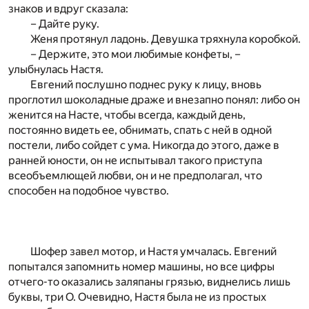
знаков и вдруг сказала:
– Дайте руку.
Женя протянул ладонь. Девушка тряхнула коробкой.
– Держите, это мои любимые конфеты, –
улыбнулась Настя.
Евгений послушно поднес руку к лицу, вновь
проглотил шоколадные драже и внезапно понял: либо он
женится на Насте, чтобы всегда, каждый день,
постоянно видеть ее, обнимать, спать с ней в одной
постели, либо сойдет с ума. Никогда до этого, даже в
ранней юности, он не испытывал такого приступа
всеобъемлющей любви, он и не предполагал, что
способен на подобное чувство.
Шофер завел мотор, и Настя умчалась. Евгений
попытался запомнить номер машины, но все цифры
отчего-то оказались заляпаны грязью, виднелись лишь
буквы, три О. Очевидно, Настя была не из простых