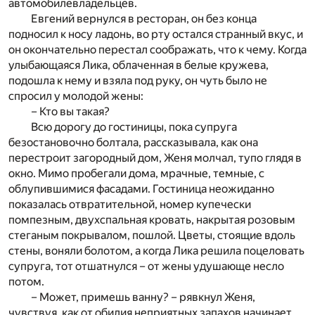
автомобилевладельцев.
Евгений вернулся в ресторан, он без конца
подносил к носу ладонь, во рту остался странный вкус, и
он окончательно перестал соображать, что к чему. Когда
улыбающаяся Лика, облаченная в белые кружева,
подошла к нему и взяла под руку, он чуть было не
спросил у молодой жены:
– Кто вы такая?
Всю дорогу до гостиницы, пока супруга
безостановочно болтала, рассказывала, как она
перестроит загородный дом, Женя молчал, тупо глядя в
окно. Мимо пробегали дома, мрачные, темные, с
облупившимися фасадами. Гостиница неожиданно
показалась отвратительной, номер купечески
помпезным, двухспальная кровать, накрытая розовым
стеганым покрывалом, пошлой. Цветы, стоящие вдоль
стены, воняли болотом, а когда Лика решила поцеловать
супруга, тот отшатнулся – от жены удушающе несло
потом.
– Может, примешь ванну? – рявкнул Женя,
чувствуя, как от обилия неприятных запахов начинает