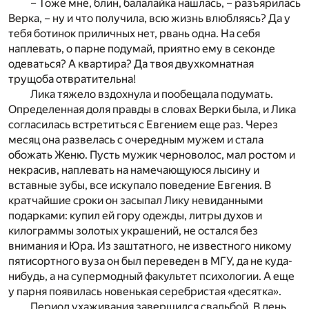
– Тоже мне, блин, балалайка нашлась, – разъярилась
Верка, – ну и что получила, всю жизнь влюбляясь? Да у
тебя ботинок приличных нет, рвань одна. На себя
наплевать, о парне подумай, приятно ему в секонде
одеваться? А квартира? Да твоя двухкомнатная
трущоба отвратительна!
Лика тяжело вздохнула и пообещала подумать.
Определенная доля правды в словах Верки была, и Лика
согласилась встретиться с Евгением еще раз. Через
месяц она развелась с очередным мужем и стала
обожать Женю. Пусть мужик черноволос, мал ростом и
некрасив, наплевать на намечающуюся лысину и
вставные зубы, все искупало поведение Евгения. В
кратчайшие сроки он засыпал Лику невиданными
подарками: купил ей гору одежды, литры духов и
килограммы золотых украшений, не остался без
внимания и Юра. Из заштатного, не известного никому
пятисортного вуза он был переведен в МГУ, да не куда-
нибудь, а на супермодный факультет психологии. А еще
у парня появилась новенькая серебристая «десятка».
Период ухаживания завершился свадьбой. В день