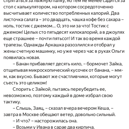
спрятаться за лыжную палку, но тем не менее садится за
стол с калькулятором, на котором сосредоточенно
высчитывает количество потребленных калорий. Два
листочка салата – это двадцать, чашка кофе без сахара –
ноль, тостик с джемом… О, это ни за что! Тостик с
джемом! Целых сто пятьдесят килокалорий, а в джоулях
еще страшнее – почти пятьсот! И так во время каждой
трапезы. Однажды Аркашка разозлился и отобрал у
жены счетную машинку, но уже через час в руках Ольги
появилась новая.
– Банан прибавляет десять кило, – бормочет Зайка,
отщипывая микроскопический кусочек от банана, – мм-
м, как вкусно. Бывают же счастливчики, которые могут
съесть это целиком!
Спорить с Зайкой, пытаясь переубедить ее,
невозможно, поэтому каждый в доме избрал свою
тактику.
– Слышь, Заяц, – сказал вчера вечером Кеша, –
завтра в Москве обещают ветер, довольно сильный.
– И что? – насторожилась она.
– Возьми у Ивана в сарае два кирпича.