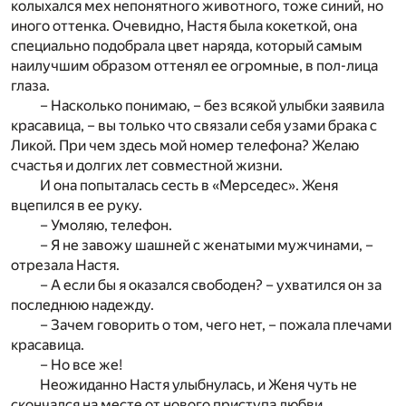
колыхался мех непонятного животного, тоже синий, но
иного оттенка. Очевидно, Настя была кокеткой, она
специально подобрала цвет наряда, который самым
наилучшим образом оттенял ее огромные, в пол-лица
глаза.
– Насколько понимаю, – без всякой улыбки заявила
красавица, – вы только что связали себя узами брака с
Ликой. При чем здесь мой номер телефона? Желаю
счастья и долгих лет совместной жизни.
И она попыталась сесть в «Мерседес». Женя
вцепился в ее руку.
– Умоляю, телефон.
– Я не завожу шашней с женатыми мужчинами, –
отрезала Настя.
– А если бы я оказался свободен? – ухватился он за
последнюю надежду.
– Зачем говорить о том, чего нет, – пожала плечами
красавица.
– Но все же!
Неожиданно Настя улыбнулась, и Женя чуть не
скончался на месте от нового приступа любви.