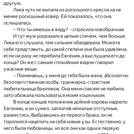
другую.
Лика чуть не выпала из роскошного кресла на не
менее роскошный ковер. Ей показалось, что она
ослышалась.
– Что ты имеешь в виду? – спросила новобрачная.
И тут муж разразился целым спичем, чем больше
Лика его слушала, тем сильнее обалдевала. Можете
себе представить, до какой степени она была удивлена,
если ни разу не перебила Евгения, а выслушала его до
конца? Он же с самым спокойным видом говорил
ужасные вещи.
– Понимаешь, у меня до тебя была жена, абсолютно
безответственная особа, транжирка, страстная
любительница брюликов. Она меня совсем не любила,
зато обожала пользоваться моим кошельком.
В конце концов положение дойной коровы надоело
Евгению, и он сумел, заплатив немалые отступные,
развестись. Выбравшись из первого брака, он не
торопился нацепить на себя новые узы. Естественно, у
него были любовницы, но все они как одна в первую