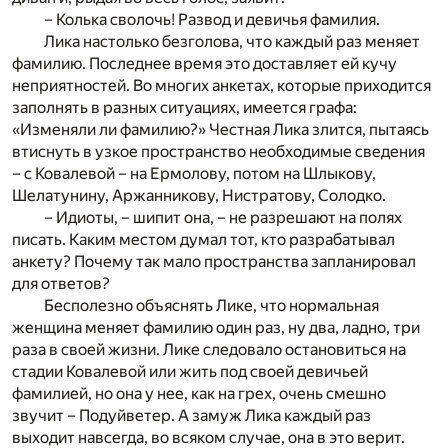
– Колька сволочь! Развод и девичья фамилия.
Лика настолько безголова, что каждый раз меняет
фамилию. Последнее время это доставляет ей кучу
неприятностей. Во многих анкетах, которые приходится
заполнять в разных ситуациях, имеется графа:
«Изменяли ли фамилию?» Честная Лика злится, пытаясь
втиснуть в узкое пространство необходимые сведения
– с Ковалевой – на Ермолову, потом на Шлыкову,
Шелатунину, Аржанникову, Нистратову, Солодко.
– Идиоты, – шипит она, – не разрешают на полях
писать. Каким местом думал тот, кто разрабатывал
анкету? Почему так мало пространства запланировал
для ответов?
Бесполезно объяснять Лике, что нормальная
женщина меняет фамилию один раз, ну два, ладно, три
раза в своей жизни. Лике следовало остановиться на
стадии Ковалевой или жить под своей девичьей
фамилией, но она у нее, как на грех, очень смешно
звучит – Подуйветер. А замуж Лика каждый раз
выходит навсегда, во всяком случае, она в это верит.