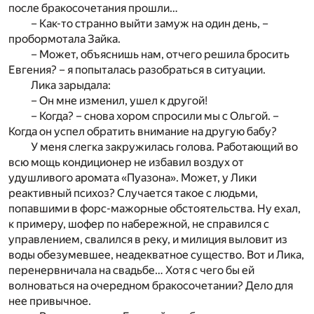
после бракосочетания прошли…
– Как-то странно выйти замуж на один день, –
пробормотала Зайка.
– Может, объяснишь нам, отчего решила бросить
Евгения? – я попыталась разобраться в ситуации.
Лика зарыдала:
– Он мне изменил, ушел к другой!
– Когда? – снова хором спросили мы с Ольгой. –
Когда он успел обратить внимание на другую бабу?
У меня слегка закружилась голова. Работающий во
всю мощь кондиционер не избавил воздух от
удушливого аромата «Пуазона». Может, у Лики
реактивный психоз? Случается такое с людьми,
попавшими в форс-мажорные обстоятельства. Ну ехал,
к примеру, шофер по набережной, не справился с
управлением, свалился в реку, и милиция выловит из
воды обезумевшее, неадекватное существо. Вот и Лика,
перенервничала на свадьбе… Хотя с чего бы ей
волноваться на очередном бракосочетании? Дело для
нее привычное.