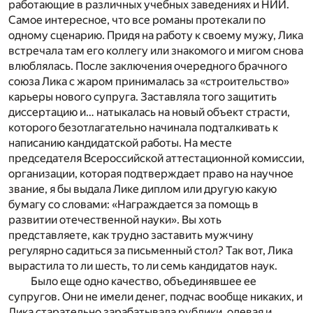
работающие в различных учебных заведениях и НИИ.
Самое интересное, что все романы протекали по
одному сценарию. Придя на работу к своему мужу, Лика
встречала там его коллегу или знакомого и мигом снова
влюблялась. После заключения очередного брачного
союза Лика с жаром принималась за «строительство»
карьеры нового супруга. Заставляла того защитить
диссертацию и… натыкалась на новый объект страсти,
которого безотлагательно начинала подталкивать к
написанию кандидатской работы. На месте
председателя Всероссийской аттестационной комиссии,
организации, которая подтверждает право на научное
звание, я бы выдала Лике диплом или другую какую
бумагу со словами: «Награждается за помощь в
развитии отечественной науки». Вы хоть
представляете, как трудно заставить мужчину
регулярно садиться за письменный стол? Так вот, Лика
вырастила то ли шесть, то ли семь кандидатов наук.
Было еще одно качество, объединявшее ее
супругов. Они не имели денег, подчас вообще никаких, и
Лика старательно зарабатывала рублики, одевая и