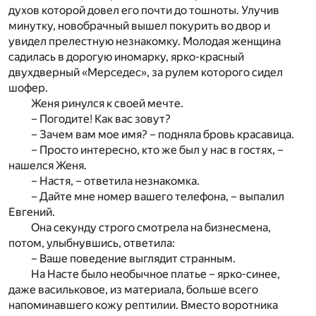
духов которой довел его почти до тошноты. Улучив
минутку, новобрачный вышел покурить во двор и
увидел прелестную незнакомку. Молодая женщина
садилась в дорогую иномарку, ярко-красный
двухдверный «Мерседес», за рулем которого сидел
шофер.
Женя ринулся к своей мечте.
– Погодите! Как вас зовут?
– Зачем вам мое имя? – подняла бровь красавица.
– Просто интересно, кто же был у нас в гостях, –
нашелся Женя.
– Настя, – ответила незнакомка.
– Дайте мне номер вашего телефона, – выпалил
Евгений.
Она секунду строго смотрела на бизнесмена,
потом, улыбнувшись, ответила:
– Ваше поведение выглядит странным.
На Насте было необычное платье – ярко-синее,
даже васильковое, из материала, больше всего
напоминавшего кожу рептилии. Вместо воротника