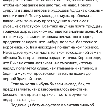
чтобы на празднике все шло так, как надо. Нового
супруга я видела впервые: худощавый дядька с красным
лицом и шеей. То ли у молодого мужа проблема с
давлением, то ли ему просто душно в костюме и
рубашке с галстуком. Все-таки на улице почти тридцать
градусов жары, за окном колышется знойный июль. Я бы
в таком случае амнистировала несчастного парня,
предложила надеть что-нибудь полегче, без тесного
воротника, но Лика никогда не пойдет на компромисс.
На свадьбе мужская часть только что созданной семьи
обязана быть при полном параде, и точка. Хорошо еще,
что Лика не стала настаивать на смокинге, к этому
наряду полагается кушак, наматываемый на талию, и
бедняга муж мог просто скончаться, не дожив до
первой брачной ночи.
Если вы когда-нибудь бывали на свадьбах, то
представляете, как разворачивалось действие:
бесконечные крики «горько!», тосты, вручение
подарков, танцы…
Под конец я безумно устала и мечтала лишь об