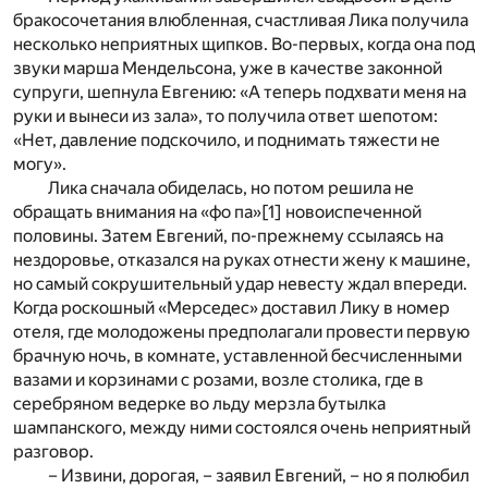
бракосочетания влюбленная, счастливая Лика получила
несколько неприятных щипков. Во-первых, когда она под
звуки марша Мендельсона, уже в качестве законной
супруги, шепнула Евгению: «А теперь подхвати меня на
руки и вынеси из зала», то получила ответ шепотом:
«Нет, давление подскочило, и поднимать тяжести не
могу».
Лика сначала обиделась, но потом решила не
обращать внимания на «фо па»
[1]
новоиспеченной
половины. Затем Евгений, по-прежнему ссылаясь на
нездоровье, отказался на руках отнести жену к машине,
но самый сокрушительный удар невесту ждал впереди.
Когда роскошный «Мерседес» доставил Лику в номер
отеля, где молодожены предполагали провести первую
брачную ночь, в комнате, уставленной бесчисленными
вазами и корзинами с розами, возле столика, где в
серебряном ведерке во льду мерзла бутылка
шампанского, между ними состоялся очень неприятный
разговор.
– Извини, дорогая, – заявил Евгений, – но я полюбил