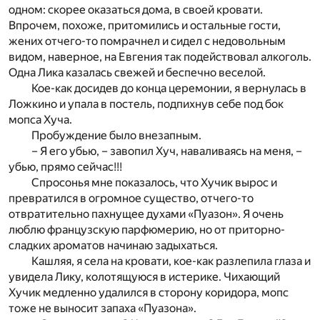
одном: скорее оказаться дома, в своей кровати.
Впрочем, похоже, притомились и остальные гости,
жених отчего-то помрачнел и сидел с недовольным
видом, наверное, на Евгения так подействовал алкоголь.
Одна Лика казалась свежей и беспечно веселой.
Кое-как досидев до конца церемонии, я вернулась в
Ложкино и упала в постель, подпихнув себе под бок
мопса Хуча.
Пробуждение было внезапным.
– Я его убью, – завопил Хуч, наваливаясь на меня, –
убью, прямо сейчас!!!
Спросонья мне показалось, что Хучик вырос и
превратился в огромное существо, отчего-то
отвратительно пахнущее духами «Пуазон». Я очень
люблю французскую парфюмерию, но от приторно-
сладких ароматов начинаю задыхаться.
Кашляя, я села на кровати, кое-как разлепила глаза и
увидела Лику, колотящуюся в истерике. Чихающий
Хучик медленно удалился в сторону коридора, мопс
тоже не выносит запаха «Пуазона».