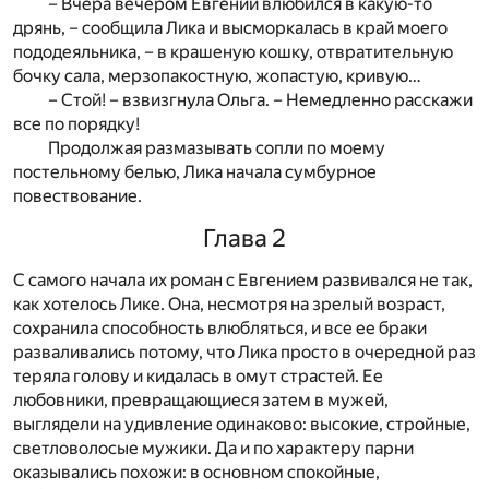
– Вчера вечером Евгений влюбился в какую-то
дрянь, – сообщила Лика и высморкалась в край моего
пододеяльника, – в крашеную кошку, отвратительную
бочку сала, мерзопакостную, жопастую, кривую…
– Стой! – взвизгнула Ольга. – Немедленно расскажи
все по порядку!
Продолжая размазывать сопли по моему
постельному белью, Лика начала сумбурное
повествование.
Глава 2
С самого начала их роман с Евгением развивался не так,
как хотелось Лике. Она, несмотря на зрелый возраст,
сохранила способность влюбляться, и все ее браки
разваливались потому, что Лика просто в очередной раз
теряла голову и кидалась в омут страстей. Ее
любовники, превращающиеся затем в мужей,
выглядели на удивление одинаково: высокие, стройные,
светловолосые мужики. Да и по характеру парни
оказывались похожи: в основном спокойные,