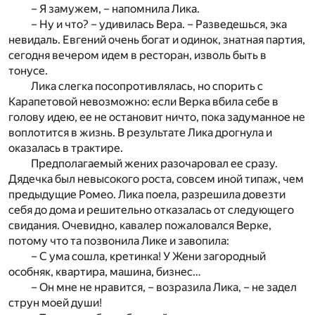
– Я замужем, – напомнила Лика.
– Ну и что? – удивилась Вера. – Разведешься, эка
невидаль. Евгений очень богат и одинок, знатная партия,
сегодня вечером идем в ресторан, изволь быть в
тонусе.
Лика слегка посопротивлялась, но спорить с
Карапетовой невозможно: если Верка вбила себе в
голову идею, ее не остановит ничто, пока задуманное не
воплотится в жизнь. В результате Лика дрогнула и
оказалась в трактире.
Предполагаемый жених разочаровал ее сразу.
Дядечка был невысокого роста, совсем иной типаж, чем
предыдущие Ромео. Лика поела, разрешила довезти
себя до дома и решительно отказалась от следующего
свидания. Очевидно, кавалер пожаловался Верке,
потому что та позвонила Лике и завопила:
– С ума сошла, кретинка! У Жени загородный
особняк, квартира, машина, бизнес…
– Он мне не нравится, – возразила Лика, – не задел
струн моей души!