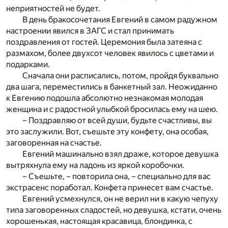
неприятностей не будет.
В день бракосочетания Евгений в самом радужном
настроении явился в ЗАГС и стал принимать
поздравления от гостей. Церемония была затеяна с
размахом, более двухсот человек явилось с цветами и
подарками.
Сначала они расписались, потом, пройдя буквально
два шага, переместились в банкетный зал. Неожиданно
к Евгению подошла абсолютно незнакомая молодая
женщина и с радостной улыбкой бросилась ему на шею.
– Поздравляю от всей души, будьте счастливы, вы
это заслужили. Вот, съешьте эту конфету, она особая,
заговоренная на счастье.
Евгений машинально взял драже, которое девушка
вытряхнула ему на ладонь из яркой коробочки.
– Съешьте, – повторила она, – специально для вас
экстрасенс поработал. Конфета принесет вам счастье.
Евгений усмехнулся, он не верил ни в какую чепуху
типа заговоренных сладостей, но девушка, кстати, очень
хорошенькая, настоящая красавица, блондинка, с