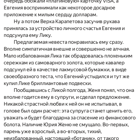
очередь обожали «платиновую» карточку VISA, а
Евгения воспринимали как некоторое досадное
приложение к милым сердцу долларам.
Ну а потом Верка Карапетова засучив рукава
принялась за устройство личного счастья Евгения и
подсунула ему Лику.
Предлагаемая невеста понравилась ему сразу.
Вполне симпатичная внешне и совершенно не алчная.
Мало избалованная Лика так обрадовалась плохеньким
сережкам из самоварного золота, которые кавалер
подсунул ей в качестве лакмусовой бумажки, в виде
своеобразного теста, что Евгений устыдился и тут же
купил Лике бриллиантовые подвески.
Пообщавшись с Ликой полгода, Женя понял, что она
вполне годится ему в супруги, и сделал предложение.
Никакой страстной любви к ней он не испытывал, в
голове был один расчет: эта супруга станет ценить его,
уважать и будет благодарна за спасение из финансового
болота. Наличие Юрия Женю не смущало. Во-первых,
парень уже взрослый, а во-вторых, тихий,
неизбалованный, настоящий «ботаник», от такого