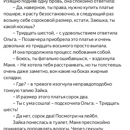
Изящно подняв одну бровь, она спокойно ответила:
– Да, наверное, ты права, нужно купить платье
пошире, я расту безостановочно, в следующий раз
возьму себе сороковой размер, кстати, Заюшка, ты
какой носишь?
– Тридцать шестой, – с удовольствием ответила
Ольга. – Позавчера приобрела это платье и очень
довольна: из тридцать восьмого просто выпала.
И она продолжила процесс любования собой.
– Боюсь, ты фатально ошибаешься, – вздохнула
Маня. – Не хотела тебя расстраивать, но ты толстеешь
очень даже заметно, вон какие на боках жирные
складки.
– Где? – в тревоге изогнула неправдоподобно
тонкую талию Зайка.
– И размер этого платья сорок два.
– Ты с ума сошла! – подскочила Ольга. – Тридцать
шесть!
– Да нет, сорок два! Посмотри на лейбл.
Зайка понеслась в туалет, Маня преспокойно
принялась поправлять волосы. Через секунду