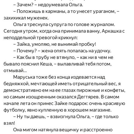
– Зачем? – недоумевала Ольга.
– Положишь в карманы, а то унесет ураганом, –
захихикал муженек.
Ольга треснула супруга по голове журналом.
Сегодня утром, когда она принимала ванну, Аркашка с
неподдельной тревогой крикнул:
– Зайка, умоляю, не вынимай пробку!
– Почему? – жена опять попалась на удочку.
– Как бы в трубу не втянуло, – как ни в чем не
бывало пояснил Кеша, – вылавливай тебя потом,
отмывай…
Маруська тоже без конца издевается над
бедняжкой, мечтающей иметь отрицательный вес, я
демонстративно ем на ее глазах пирожные и конфеты,
но самым изощренным оказался Дегтярев. В самом
начале лета он принес Зайке подарок: очень красивую
футболку, явно купленную в хорошем магазине.
– Ну ты даешь, – взвизгнула Ольга, – где только
взял!
Она мигом натянула вещичку и расстроенно