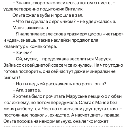
– Значит, скоро заколоситесь, а потом сгниете, –
удовлетворенно подытожил Виталик.
Ольга сжала зубы и прошла в зал.
– Что ты сделала с ярлычком? – не удержалась я.
Маня захихикала.
– Я налепила возле слова «размер» цифры «четыре»
и «два», знаешь, такие наклейки продают для
клавиатуры компьютера.
– Зачем?
– Ой, мусик, – продолжала веселиться Маруся, –
Зайка со своей диетой совсем свихнулась. На что угодно
готова поспорить, она сейчас тут даже минералки не
выпьет!
– Но ты ведь ей расскажешь про розыгрыш?
– Ага, завтра.
Я хотела было прочитать Маруське лекцию о любви
к ближнему, но потом передумала. Ольга с Маней без
меня разберутся. Честно говоря, они друг друга стоят –
постоянные подколы, ехидство. А насчет диеты правда.
Ольга похожа на ненормальную, она легко может