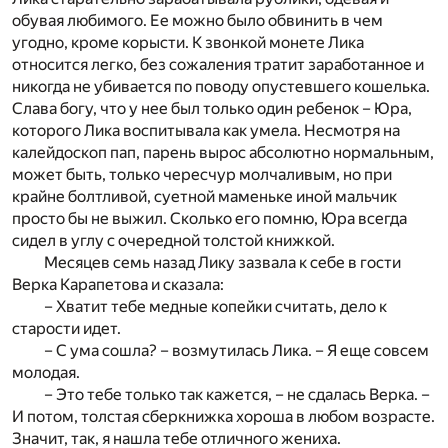
обувая любимого. Ее можно было обвинить в чем
угодно, кроме корысти. К звонкой монете Лика
относится легко, без сожаления тратит заработанное и
никогда не убивается по поводу опустевшего кошелька.
Слава богу, что у нее был только один ребенок – Юра,
которого Лика воспитывала как умела. Несмотря на
калейдоскоп пап, парень вырос абсолютно нормальным,
может быть, только чересчур молчаливым, но при
крайне болтливой, суетной маменьке иной мальчик
просто бы не выжил. Сколько его помню, Юра всегда
сидел в углу с очередной толстой книжкой.
Месяцев семь назад Лику зазвала к себе в гости
Верка Карапетова и сказала:
– Хватит тебе медные копейки считать, дело к
старости идет.
– С ума сошла? – возмутилась Лика. – Я еще совсем
молодая.
– Это тебе только так кажется, – не сдалась Верка. –
И потом, толстая сберкнижка хороша в любом возрасте.
Значит, так, я нашла тебе отличного жениха.