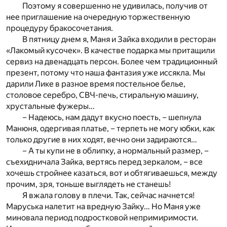
Поэтому я совершенно не удивилась, получив от
нее приглашение на очередную торжественную
процедуру бракосочетания.
В пятницу днем я, Маня и Зайка входили в ресторан
«Лакомый кусочек». В качестве подарка мы притащили
сервиз на двенадцать персон. Более чем традиционный
презент, потому что наша фантазия уже иссякла. Мы
дарили Лике в разное время постельное белье,
столовое серебро, СВЧ-печь, стиральную машину,
хрустальные фужеры…
– Надеюсь, нам дадут вкусно поесть, – шепнула
Манюня, одергивая платье, – терпеть не могу юбки, как
только другие в них ходят, вечно они задираются…
– А ты купи не в облипку, а нормальный размер, –
съехидничала Зайка, вертясь перед зеркалом, – все
хочешь стройнее казаться, вот и обтягиваешься, между
прочим, зря, тоньше выглядеть не станешь!
Я вжала голову в плечи. Так, сейчас начнется!
Маруська налетит на вредную Зайку… Но Маня уже
миновала период подростковой непримиримости.