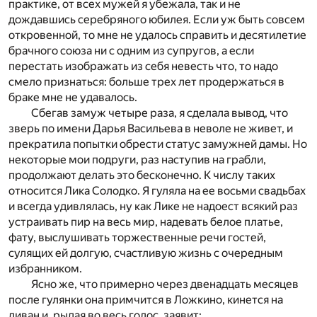
практике, от всех мужей я убежала, так и не
дождавшись серебряного юбилея. Если уж быть совсем
откровенной, то мне не удалось справить и десятилетие
брачного союза ни с одним из супругов, а если
перестать изображать из себя невесть что, то надо
смело признаться: больше трех лет продержаться в
браке мне не удавалось.
Сбегав замуж четыре раза, я сделала вывод, что
зверь по имени Дарья Васильева в неволе не живет, и
прекратила попытки обрести статус замужней дамы. Но
некоторые мои подруги, раз наступив на грабли,
продолжают делать это бесконечно. К числу таких
относится Лика Солодко. Я гуляла на ее восьми свадьбах
и всегда удивлялась, ну как Лике не надоест всякий раз
устраивать пир на весь мир, надевать белое платье,
фату, выслушивать торжественные речи гостей,
сулящих ей долгую, счастливую жизнь с очередным
избранником.
Ясно же, что примерно через двенадцать месяцев
после гулянки она примчится в Ложкино, кинется на
диван и, рыдая во весь голос, заявит: