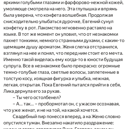
яркими голубыми глазами и фарфорово-нежной кожей,
умоляюще смотрела на него. Эта глупышка и впрямь
была уверена, что конфета волшебная. Продолжая
снисходительно улыбаться дурочке, Евгений сунул
конфетку в рот. Лакомство мгновенно растаяло на
языке. В тот же момент он уловил, что от незнакомки
пахнет тонкими, немного странными духами, с каким-то
щемящим душу ароматом. Женя слегка отстранился,
взглянул на нее и понял, что перед ним стоит его мечта.
Именно такой виделась ему когда-то в юности будущая
супруга. Все в незнакомке было прекрасно: огромные
темно-голубые глаза, светлые волосы, заплетенные в
толстую косу, изящная фигурка и улыбка, нежная,
легкая, открытая. Пока Евгений пытался прийти в себя,
Лика дернула его за рукав.
– Ты чего остолбенел?
– А… так… – пробормотал он, с ужасом осознавая,
что уже женат, и не на той, на какой хочется.
Свадебный пир понесся вперед, а на Женю словно
опустился туман. Внезапно накатило раздражение: