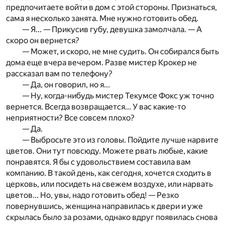
предпочитаете войти в дом с этой стороны. Признаться,
сама я несколько занята. Мне нужно готовить обед.
— Я... — Прикусив губу, девушка замолчала. — А
скоро он вернется?
— Может, и скоро, не мне судить. Он собирался быть
дома еще вчера вечером. Разве мистер Крокер не
рассказал вам по телефону?
— Да, он говорил, но я...
— Ну, когда-нибудь мистер Текумсе Фокс уж точно
вернется. Всегда возвращается... У вас какие-то
неприятности? Все совсем плохо?
— Да.
— Выбросьте это из головы. Пойдите лучше нарвите
цветов. Они тут повсюду. Можете рвать любые, какие
понравятся. Я бы с удовольствием составила вам
компанию. В такой день, как сегодня, хочется сходить в
церковь, или посидеть на свежем воздухе, или нарвать
цветов... Но, увы, надо готовить обед! — Резко
повернувшись, женщина направилась к двери и уже
скрылась было за розами, однако вдруг появилась снова