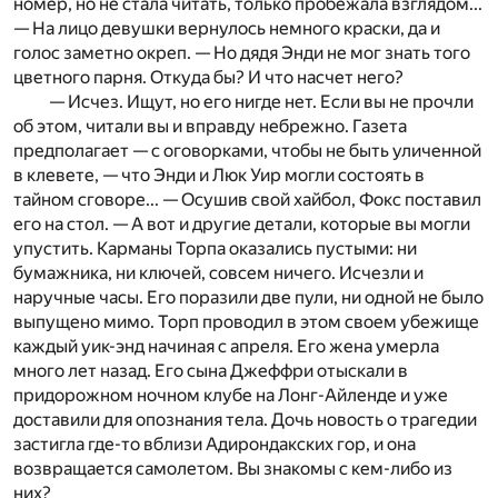
номер, но не стала читать, только пробежала взглядом...
— На лицо девушки вернулось немного краски, да и
голос заметно окреп. — Но дядя Энди не мог знать того
цветного парня. Откуда бы? И что насчет него?
— Исчез. Ищут, но его нигде нет. Если вы не прочли
об этом, читали вы и вправду небрежно. Газета
предполагает — с оговорками, чтобы не быть уличенной
в клевете, — что Энди и Люк Уир могли состоять в
тайном сговоре... — Осушив свой хайбол, Фокс поставил
его на стол. — А вот и другие детали, которые вы могли
упустить. Карманы Торпа оказались пустыми: ни
бумажника, ни ключей, совсем ничего. Исчезли и
наручные часы. Его поразили две пули, ни одной не было
выпущено мимо. Торп проводил в этом своем убежище
каждый уик-энд начиная с апреля. Его жена умерла
много лет назад. Его сына Джеффри отыскали в
придорожном ночном клубе на Лонг-Айленде и уже
доставили для опознания тела. Дочь новость о трагедии
застигла где-то вблизи Адирондакских гор, и она
возвращается самолетом. Вы знакомы с кем-либо из
них?