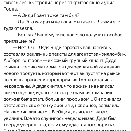
сквозь лес, выстрелил через открытое окно и убил
Торпа.
— А Энди Грант тоже там был?
— Да. Это как раз и не попало в газеты. Я сама его
туда отвезла.
— Вот как? Вашему дяде повезло получить особое
приглашение?
— Нет. Он... Дядя Энди зарабатывал на жизнь,
составляя рекламные тексты для агентства «Уиллоуби».
А «Торп контрол» — их самый крупный клиент. Дядя
сочинил серию материалов для рекламной кампании
нового продукта, который вот-вот выпустят на рынок,
но члены правления предприятия Торпа остались
недовольны. А дядя считал, что в жизни не написал
ничего лучше, и для него эта рекламная кампания
должна была стать большим прорывом... Он принялся
отстаивать свою точку зрения и, наверное, вспылил...
Наговорил лишнего... В общем, из агентства его
уволили. Все это случилось неделю назад. Дядя был
твердо уверен, что, если ему удастся поговорить с