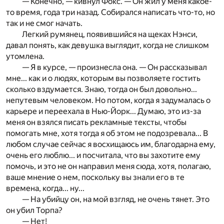
— Конечно, — кивнул Фокс. — Он жил у меня какое-
то время, года три назад. Собирался написать что-то, но
так и не смог начать.
Легкий румянец, появившийся на щеках Нэнси,
давал понять, как девушка выглядит, когда не слишком
утомлена.
— Я в курсе, — произнесла она. — Он рассказывал
мне... как и о людях, которым вы позволяете гостить
сколько вздумается. Знаю, тогда он был довольно...
непутевым человеком. Но потом, когда я задумалась о
карьере и переехала в Нью-Йорк... Думаю, это из-за
меня он взялся писать рекламные тексты, чтобы
помогать мне, хотя тогда я об этом не подозревала... В
любом случае сейчас я восхищаюсь им, благодарна ему,
очень его люблю... и посчитала, что вы захотите ему
помочь, и это не он направил меня сюда, хотя, полагаю,
ваше мнение о нем, поскольку вы знали его в те
времена, когда... ну...
— На убийцу он, на мой взгляд, не очень тянет. Это
он убил Торпа?
— Нет!