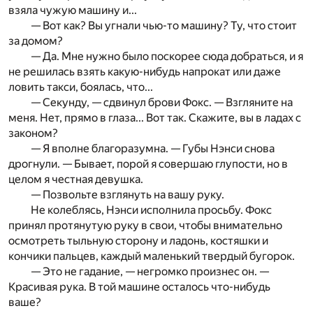
взяла чужую машину и...
— Вот как? Вы угнали чью-то машину? Ту, что стоит
за домом?
— Да. Мне нужно было поскорее сюда добраться, и я
не решилась взять какую-нибудь напрокат или даже
ловить такси, боялась, что...
— Секунду, — сдвинул брови Фокс. — Взгляните на
меня. Нет, прямо в глаза... Вот так. Скажите, вы в ладах с
законом?
— Я вполне благоразумна. — Губы Нэнси снова
дрогнули. — Бывает, порой я совершаю глупости, но в
целом я честная девушка.
— Позвольте взглянуть на вашу руку.
Не колеблясь, Нэнси исполнила просьбу. Фокс
принял протянутую руку в свои, чтобы внимательно
осмотреть тыльную сторону и ладонь, костяшки и
кончики пальцев, каждый маленький твердый бугорок.
— Это не гадание, — негромко произнес он. —
Красивая рука. В той машине осталось что-нибудь
ваше?