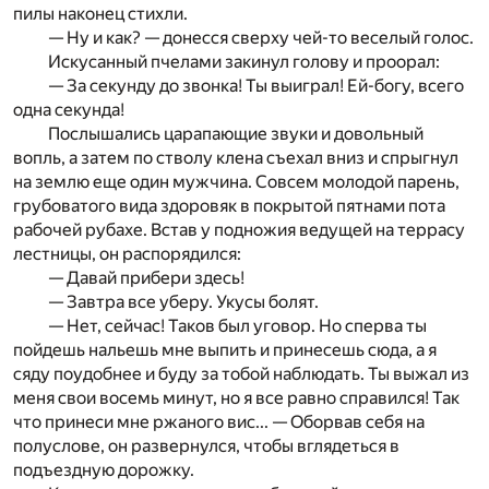
пилы наконец стихли.
— Ну и как? — донесся сверху чей-то веселый голос.
Искусанный пчелами закинул голову и проорал:
— За секунду до звонка! Ты выиграл! Ей-богу, всего
одна секунда!
Послышались царапающие звуки и довольный
вопль, а затем по стволу клена съехал вниз и спрыгнул
на землю еще один мужчина. Совсем молодой парень,
грубоватого вида здоровяк в покрытой пятнами пота
рабочей рубахе. Встав у подножия ведущей на террасу
лестницы, он распорядился:
— Давай прибери здесь!
— Завтра все уберу. Укусы болят.
— Нет, сейчас! Таков был уговор. Но сперва ты
пойдешь нальешь мне выпить и принесешь сюда, а я
сяду поудобнее и буду за тобой наблюдать. Ты выжал из
меня свои восемь минут, но я все равно справился! Так
что принеси мне ржаного вис... — Оборвав себя на
полуслове, он развернулся, чтобы вглядеться в
подъездную дорожку.