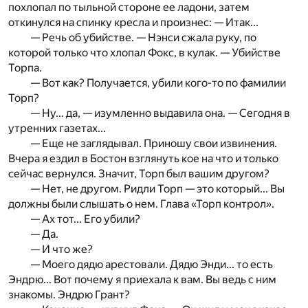
похлопал по тыльной стороне ее ладони, затем
откинулся на спинку кресла и произнес: — Итак...
— Речь об убийстве. — Нэнси сжала руку, по
которой только что хлопал Фокс, в кулак. — Убийстве
Торпа.
— Вот как? Получается, убили кого-то по фамилии
Торп?
— Ну... да, — изумленно выдавила она. — Сегодня в
утренних газетах...
— Еще не заглядывал. Приношу свои извинения.
Вчера я ездил в Бостон взглянуть кое на что и только
сейчас вернулся. Значит, Торп был вашим другом?
— Нет, не другом. Ридли Торп — это который... Вы
должны были слышать о нем. Глава «Торп контрол».
— Ах тот... Его убили?
— Да.
— И что же?
— Моего дядю арестовали. Дядю Энди... то есть
Эндрю... Вот почему я приехала к вам. Вы ведь с ним
знакомы. Эндрю Грант?