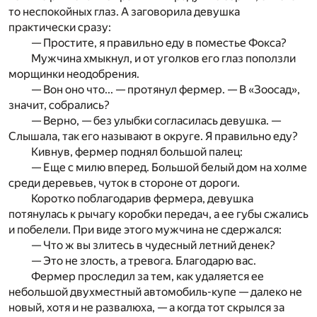
то неспокойных глаз. А заговорила девушка
практически сразу:
— Простите, я правильно еду в поместье Фокса?
Мужчина хмыкнул, и от уголков его глаз поползли
морщинки неодобрения.
— Вон оно что... — протянул фермер. — В «Зоосад»,
значит, собрались?
— Верно, — без улыбки согласилась девушка. —
Слышала, так его называют в округе. Я правильно еду?
Кивнув, фермер поднял большой палец:
— Еще с милю вперед. Большой белый дом на холме
среди деревьев, чуток в стороне от дороги.
Коротко поблагодарив фермера, девушка
потянулась к рычагу коробки передач, а ее губы сжались
и побелели. При виде этого мужчина не сдержался:
— Что ж вы злитесь в чудесный летний денек?
— Это не злость, а тревога. Благодарю вас.
Фермер проследил за тем, как удаляется ее
небольшой двухместный автомобиль-купе — далеко не
новый, хотя и не развалюха, — а когда тот скрылся за