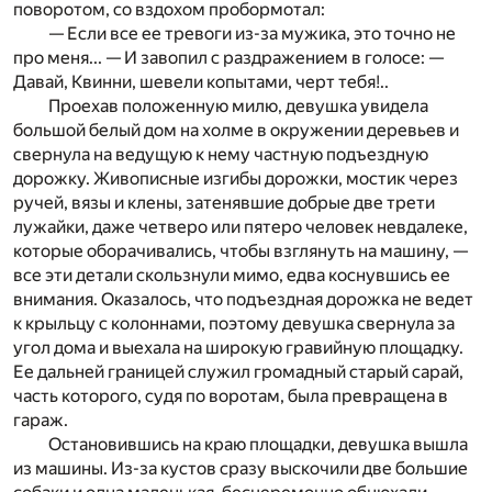
поворотом, со вздохом пробормотал:
— Если все ее тревоги из-за мужика, это точно не
про меня... — И завопил с раздражением в голосе: —
Давай, Квинни, шевели копытами, черт тебя!..
Проехав положенную милю, девушка увидела
большой белый дом на холме в окружении деревьев и
свернула на ведущую к нему частную подъездную
дорожку. Живописные изгибы дорожки, мостик через
ручей, вязы и клены, затенявшие добрые две трети
лужайки, даже четверо или пятеро человек невдалеке,
которые оборачивались, чтобы взглянуть на машину, —
все эти детали скользнули мимо, едва коснувшись ее
внимания. Оказалось, что подъездная дорожка не ведет
к крыльцу с колоннами, поэтому девушка свернула за
угол дома и выехала на широкую гравийную площадку.
Ее дальней границей служил громадный старый сарай,
часть которого, судя по воротам, была превращена в
гараж.
Остановившись на краю площадки, девушка вышла
из машины. Из-за кустов сразу выскочили две большие