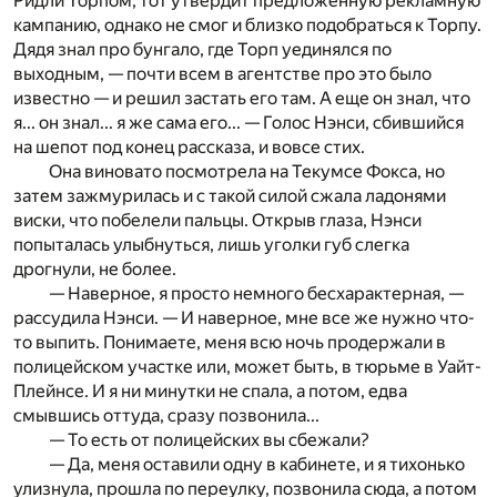
Ридли Торпом, тот утвердит предложенную рекламную
кампанию, однако не смог и близко подобраться к Торпу.
Дядя знал про бунгало, где Торп уединялся по
выходным, — почти всем в агентстве про это было
известно — и решил застать его там. А еще он знал, что
я... он знал... я же сама его... — Голос Нэнси, сбившийся
на шепот под конец рассказа, и вовсе стих.
Она виновато посмотрела на Текумсе Фокса, но
затем зажмурилась и с такой силой сжала ладонями
виски, что побелели пальцы. Открыв глаза, Нэнси
попыталась улыбнуться, лишь уголки губ слегка
дрогнули, не более.
— Наверное, я просто немного бесхарактерная, —
рассудила Нэнси. — И наверное, мне все же нужно что-
то выпить. Понимаете, меня всю ночь продержали в
полицейском участке или, может быть, в тюрьме в Уайт-
Плейнсе. И я ни минутки не спала, а потом, едва
смывшись оттуда, сразу позвонила...
— То есть от полицейских вы сбежали?
— Да, меня оставили одну в кабинете, и я тихонько
улизнула, прошла по переулку, позвонила сюда, а потом