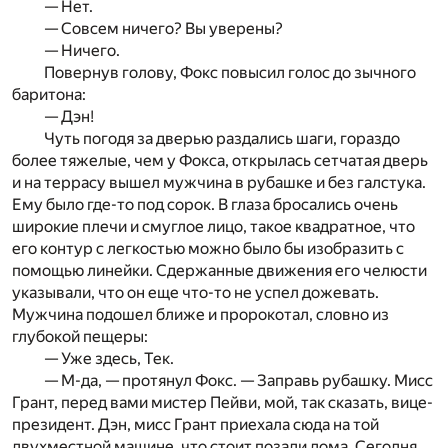
— Нет.
— Совсем ничего? Вы уверены?
— Ничего.
Повернув голову, Фокс повысил голос до зычного
баритона:
— Дэн!
Чуть погодя за дверью раздались шаги, гораздо
более тяжелые, чем у Фокса, открылась сетчатая дверь
и на террасу вышел мужчина в рубашке и без галстука.
Ему было где-то под сорок. В глаза бросались очень
широкие плечи и смуглое лицо, такое квадратное, что
его контур с легкостью можно было бы изобразить с
помощью линейки. Сдержанные движения его челюсти
указывали, что он еще что-то не успел дожевать.
Мужчина подошел ближе и пророкотал, словно из
глубокой пещеры:
— Уже здесь, Тек.
— М-да, — протянул Фокс. — Заправь рубашку. Мисс
Грант, перед вами мистер Пейви, мой, так сказать, вице-
президент. Дэн, мисс Грант приехала сюда на той
двухместной машине, что стоит позади дома. Сегодня