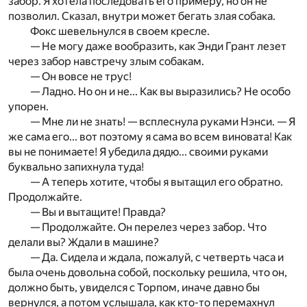
забор. Я хотела последовать его примеру, но он не
позволил. Сказал, внутри может бегать злая собака.
Фокс шевельнулся в своем кресле.
— Не могу даже вообразить, как Энди Грант лезет
через забор навстречу злым собакам.
— Он вовсе не трус!
— Ладно. Но он и не... Как вы выразились? Не особо
упорен.
— Мне ли не знать! — всплеснула руками Нэнси. — Я
же сама его... вот поэтому я сама во всем виновата! Как
вы не понимаете! Я убедила дядю... своими руками
буквально запихнула туда!
— А теперь хотите, чтобы я вытащил его обратно.
Продолжайте.
— Вы и вытащите! Правда?
— Продолжайте. Он перелез через забор. Что
делали вы? Ждали в машине?
— Да. Сидела и ждала, пожалуй, с четверть часа и
была очень довольна собой, поскольку решила, что он,
должно быть, увиделся с Торпом, иначе давно бы
вернулся, а потом услышала, как кто-то перемахнул