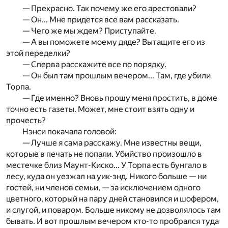
— Прекрасно. Так почему же его арестовали?
— Он... Мне придется все вам рассказать.
— Чего же мы ждем? Приступайте.
— А вы поможете моему дяде? Вытащите его из
этой переделки?
— Сперва расскажите все по порядку.
— Он был там прошлым вечером... Там, где убили
Торпа.
— Где именно? Вновь прошу меня простить, в доме
точно есть газеты. Может, мне стоит взять одну и
прочесть?
Нэнси покачала головой:
— Лучше я сама расскажу. Мне известны вещи,
которые в печать не попали. Убийство произошло в
местечке близ Маунт-Киско... У Торпа есть бунгало в
лесу, куда он уезжал на уик-энд. Никого больше — ни
гостей, ни членов семьи, — за исключением одного
цветного, который на пару дней становился и шофером,
и слугой, и поваром. Больше никому не дозволялось там
бывать. И вот прошлым вечером кто-то пробрался туда