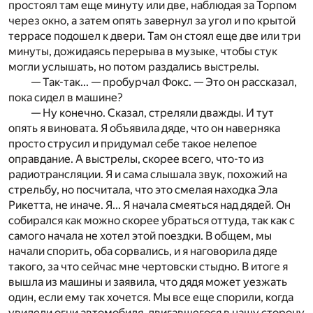
простоял там еще минуту или две, наблюдая за Торпом
через окно, а затем опять завернул за угол и по крытой
террасе подошел к двери. Там он стоял еще две или три
минуты, дожидаясь перерыва в музыке, чтобы стук
могли услышать, но потом раздались выстрелы.
— Так-так... — пробурчал Фокс. — Это он рассказал,
пока сидел в машине?
— Ну конечно. Сказал, стреляли дважды. И тут
опять я виновата. Я объявила дяде, что он наверняка
просто струсил и придумал себе такое нелепое
оправдание. А выстрелы, скорее всего, что-то из
радиотрансляции. Я и сама слышала звук, похожий на
стрельбу, но посчитала, что это смелая находка Эла
Рикетта, не иначе. Я... Я начала смеяться над дядей. Он
собирался как можно скорее убраться оттуда, так как с
самого начала не хотел этой поездки. В общем, мы
начали спорить, оба сорвались, и я наговорила дяде
такого, за что сейчас мне чертовски стыдно. В итоге я
вышла из машины и заявила, что дядя может уезжать
один, если ему так хочется. Мы все еще спорили, когда
увидели огни автомобиля, двигавшегося в нашу сторону