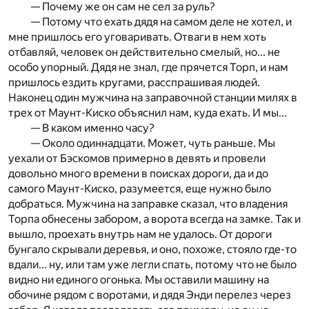
— Почему же он сам не сел за руль?
— Потому что ехать дядя на самом деле не хотел, и
мне пришлось его уговаривать. Отваги в нем хоть
отбавляй, человек он действительно смелый, но... не
особо упорный. Дядя не знал, где прячется Торп, и нам
пришлось ездить кругами, расспрашивая людей.
Наконец один мужчина на заправочной станции милях в
трех от Маунт-Киско объяснил нам, куда ехать. И мы...
— В каком именно часу?
— Около одиннадцати. Может, чуть раньше. Мы
уехали от Бэскомов примерно в девять и провели
довольно много времени в поисках дороги, да и до
самого Маунт-Киско, разумеется, еще нужно было
добраться. Мужчина на заправке сказал, что владения
Торпа обнесены забором, а ворота всегда на замке. Так и
вышло, проехать внутрь нам не удалось. От дороги
бунгало скрывали деревья, и оно, похоже, стояло где-то
вдали... ну, или там уже легли спать, потому что не было
видно ни единого огонька. Мы оставили машину на
обочине рядом с воротами, и дядя Энди перелез через