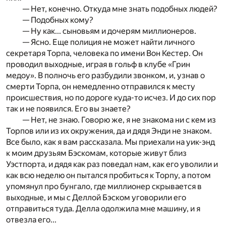
— Нет, конечно. Откуда мне знать подобных людей?
— Подобных кому?
— Ну как... сыновьям и дочерям миллионеров.
— Ясно. Еще полиция не может найти личного
секретаря Торпа, человека по имени Вон Кестер. Он
проводил выходные, играя в гольф в клубе «Грин
медоу». В полночь его разбудили звонком, и, узнав о
смерти Торпа, он немедленно отправился к месту
происшествия, но по дороге куда-то исчез. И до сих пор
так и не появился. Его вы знаете?
— Нет, не знаю. Говорю же, я не знакома ни с кем из
Торпов или из их окружения, да и дядя Энди не знаком.
Все было, как я вам рассказала. Мы приехали на уик-энд
к моим друзьям Бэскомам, которые живут близ
Уэстпорта, и дядя как раз поведал нам, как его уволили и
как всю неделю он пытался пробиться к Торпу, а потом
упомянул про бунгало, где миллионер скрывается в
выходные, и мы с Деллой Бэском уговорили его
отправиться туда. Делла одолжила мне машину, и я
отвезла его...