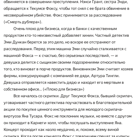
обвиняется в совершении преступления. Нэнси Грант, сестра Энди,
обращается к Текумсе Фоксу, чтобы тот снял с ее брата обвинение в
несовершённом убийстве. Фокс принимается за расследование
(«Смерть дублера»).
Очень плохо для бизнеса, когда в банки с качественным
продуктом кто-то неизвестный добавляет хинин. Частный детектив
Эми Дункан берется за это дело, но вскоре ее отстраняют от
расследования. Перед этим машина Эми случайно сталкивается с
машиной Фокса — к счастью, без серьезных последствий, — и
девушка делится с сыщиком своими подозрениями относительно
того, кто виноват в порче продуктов. Виновником Эми считает хозяев
фирмы, конкурирующей с компанией ее дяди, Артура Тингли.
Девушка отправляется навестить дядю и находит его мертвым в
собственном офисе... («Плохо для бизнеса»)
Все началось со скрипки. Друг Текумсе Фокса, бывший скрипач,
уговаривает частного детектива поучаствовать в благотворительной
акции по покупке ценного инструмента для молодого скрипача-
виртуоза Яна Тусара. Фокс не поклонник музыки, но вместе с другом
он приходит в Карнеги-холл, чтобы послушать выступление Яна.
Концерт проходит как назло неудачно, и, похоже, всему виной
скрипка. Когда после концерта Фокс с товарищем спешат за кулисы,