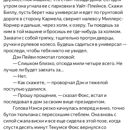
утром она угнала ее с парковки в Уайт-Плейнсе. Скажи
Биллу, пусть берет наш универсал и едет по грунтовой
дороге в сторону Кармела, свернет налево у Миллерс-
Корнер и дальше, через холм, к озеру. Ты поедешь за
ним в той машине и бросишь ее где-нибудь за холмом.
Захвати с собой тряпку, тщательно протри дверцы,
ручки и рулевое колесо. Будешь садиться в универсал —
проследи, чтобы тебя никто не увидел.
Дэн Пейви помотал головой:
— Слишком близко, отсюда мили четыре всего. Не
лучше ли будет заехать за...
— Нет.
— Как скажете, — проворчал Дэн и тяжелой
поступью удалился.
— Прошу прощения, — сказал Фокс, встал и
последовал в дом за своим вице-президентом.
Голова Нэнси резко качнулась вперед и вниз, точно
бутон тюльпана с пересохшим стеблем. Она вновь с
силой сжала виски и все еще сидела в этой позе, когда
спустя десять минут Текумсе Фокс вернулся со