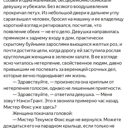
собаки и одна маленькая, бесцеремонно обнюхали
девушку и убежали. Без всякого воодушевления
прокричал петух. Из небольшой двери в дальнем углу
сарая вышел человек, бросил на машину и ее владелицу
короткий взгляд и ретировался, посчитав, что
появление обеих — не его дело. Девушка направилась
прямиком к заднему входу в дом, практически
скрытому буйными зарослями вьющихся желтых роз, и
почти достигла цели, когда дорогу ей заступила рослая
круглолицая женщина в зеленом халате. В ее взгляде
ясно читалось нетерпение, свойственное людям, давно
привыкшим не поспевать за вереницей срочных дел,
которые вечно подкидывает им жизнь.
— Здравствуйте, — произнесла она хриплым от
нетерпения голосом, однако не лишенным приятности.
— Здравствуйте, — ответила девушка. — Меня
зовут Нэнси Грант. Это я звонила примерно час назад.
Мистер Фокс уже здесь?
Женщина покачала головой:
— Мистер Текумсе Фокс еще не вернулся. Можете
дождаться его на парадном крыльце, если только не