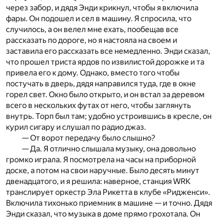
через забор, и дядя Энди крикнул, чтобы я включила
фары. Он подошел и сел в машину. Я спросила, что
случилось, а он велел мне ехать, пообещав все
рассказать по дороге, но я настояла на своем и
заставила его рассказать все немедленно. Энди сказал,
что прошел триста ярдов по извилистой дорожке и та
привела его к дому. Однако, вместо того чтобы
постучать в дверь, дядя направился туда, где в окне
горел свет. Окно было открыто, и он встал за деревом
всего в нескольких футах от него, чтобы заглянуть
внутрь. Торп был там; удобно устроившись в кресле, он
курил сигару и слушал по радио джаз.
— От ворот передачу было слышно?
— Да. Я отлично слышала музыку, она довольно
громко играла. Я посмотрела на часы на приборной
доске, а потом на свои наручные. Было десять минут
двенадцатого, и я решила: наверное, станция WRK
транслирует оркестр Эла Рикетта в клубе «Ридженси».
Включила тихонько приемник в машине — и точно. Дядя
Энди сказал, что музыка в доме прямо грохотала. Он