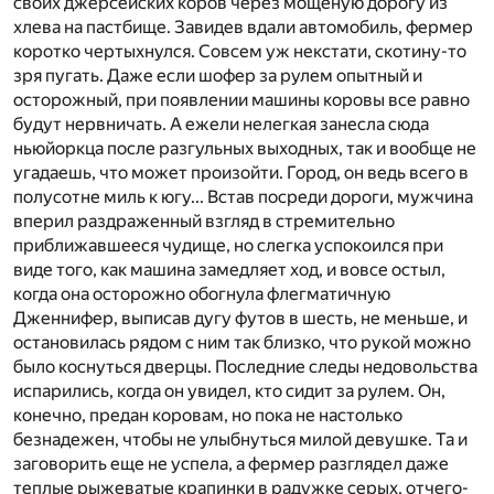
своих джерсейских коров через мощеную дорогу из
хлева на пастбище. Завидев вдали автомобиль, фермер
коротко чертыхнулся. Совсем уж некстати, скотину-то
зря пугать. Даже если шофер за рулем опытный и
осторожный, при появлении машины коровы все равно
будут нервничать. А ежели нелегкая занесла сюда
ньюйоркца после разгульных выходных, так и вообще не
угадаешь, что может произойти. Город, он ведь всего в
полусотне миль к югу... Встав посреди дороги, мужчина
вперил раздраженный взгляд в стремительно
приближавшееся чудище, но слегка успокоился при
виде того, как машина замедляет ход, и вовсе остыл,
когда она осторожно обогнула флегматичную
Дженнифер, выписав дугу футов в шесть, не меньше, и
остановилась рядом с ним так близко, что рукой можно
было коснуться дверцы. Последние следы недовольства
испарились, когда он увидел, кто сидит за рулем. Он,
конечно, предан коровам, но пока не настолько
безнадежен, чтобы не улыбнуться милой девушке. Та и
заговорить еще не успела, а фермер разглядел даже
теплые рыжеватые крапинки в радужке серых, отчего-