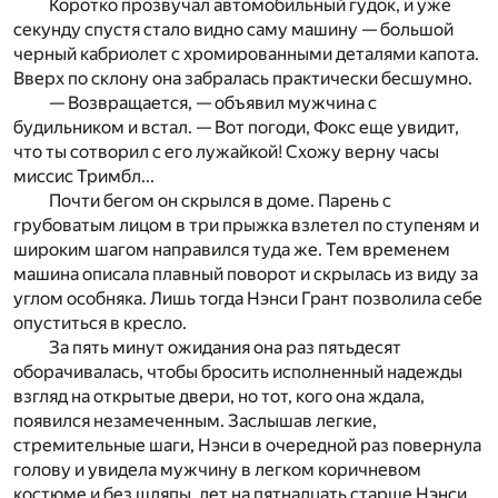
Коротко прозвучал автомобильный гудок, и уже
секунду спустя стало видно саму машину — большой
черный кабриолет с хромированными деталями капота.
Вверх по склону она забралась практически бесшумно.
— Возвращается, — объявил мужчина с
будильником и встал. — Вот погоди, Фокс еще увидит,
что ты сотворил с его лужайкой! Схожу верну часы
миссис Тримбл...
Почти бегом он скрылся в доме. Парень с
грубоватым лицом в три прыжка взлетел по ступеням и
широким шагом направился туда же. Тем временем
машина описала плавный поворот и скрылась из виду за
углом особняка. Лишь тогда Нэнси Грант позволила себе
опуститься в кресло.
За пять минут ожидания она раз пятьдесят
оборачивалась, чтобы бросить исполненный надежды
взгляд на открытые двери, но тот, кого она ждала,
появился незамеченным. Заслышав легкие,
стремительные шаги, Нэнси в очередной раз повернула
голову и увидела мужчину в легком коричневом
костюме и без шляпы, лет на пятнадцать старше Нэнси,