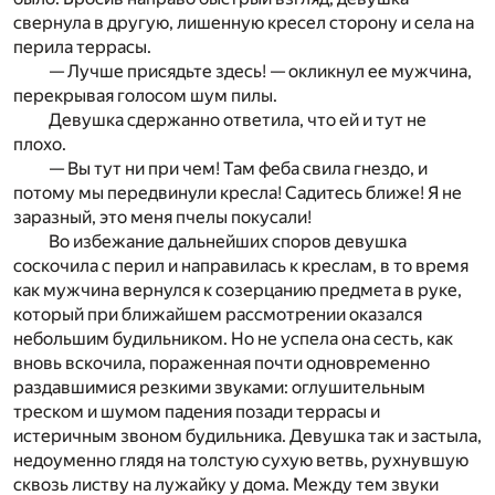
свернула в другую, лишенную кресел сторону и села на
перила террасы.
— Лучше присядьте здесь! — окликнул ее мужчина,
перекрывая голосом шум пилы.
Девушка сдержанно ответила, что ей и тут не
плохо.
— Вы тут ни при чем! Там феба свила гнездо, и
потому мы передвинули кресла! Садитесь ближе! Я не
заразный, это меня пчелы покусали!
Во избежание дальнейших споров девушка
соскочила с перил и направилась к креслам, в то время
как мужчина вернулся к созерцанию предмета в руке,
который при ближайшем рассмотрении оказался
небольшим будильником. Но не успела она сесть, как
вновь вскочила, пораженная почти одновременно
раздавшимися резкими звуками: оглушительным
треском и шумом падения позади террасы и
истеричным звоном будильника. Девушка так и застыла,
недоуменно глядя на толстую сухую ветвь, рухнувшую
сквозь листву на лужайку у дома. Между тем звуки