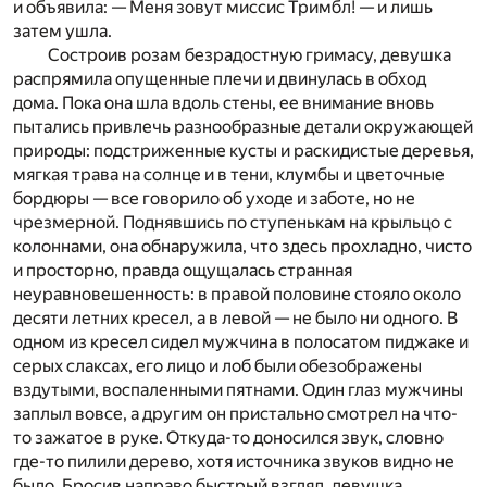
и объявила: — Меня зовут миссис Тримбл! — и лишь
затем ушла.
Состроив розам безрадостную гримасу, девушка
распрямила опущенные плечи и двинулась в обход
дома. Пока она шла вдоль стены, ее внимание вновь
пытались привлечь разнообразные детали окружающей
природы: подстриженные кусты и раскидистые деревья,
мягкая трава на солнце и в тени, клумбы и цветочные
бордюры — все говорило об уходе и заботе, но не
чрезмерной. Поднявшись по ступенькам на крыльцо с
колоннами, она обнаружила, что здесь прохладно, чисто
и просторно, правда ощущалась странная
неуравновешенность: в правой половине стояло около
десяти летних кресел, а в левой — не было ни одного. В
одном из кресел сидел мужчина в полосатом пиджаке и
серых слаксах, его лицо и лоб были обезображены
вздутыми, воспаленными пятнами. Один глаз мужчины
заплыл вовсе, а другим он пристально смотрел на что-
то зажатое в руке. Откуда-то доносился звук, словно
где-то пилили дерево, хотя источника звуков видно не
было. Бросив направо быстрый взгляд, девушка