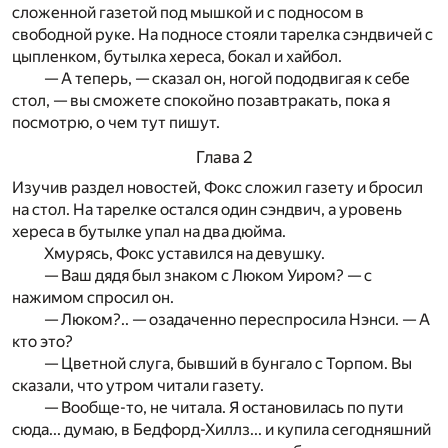
сложенной газетой под мышкой и с подносом в
свободной руке. На подносе стояли тарелка сэндвичей с
цыпленком, бутылка хереса, бокал и хайбол.
— А теперь, — сказал он, ногой пододвигая к себе
стол, — вы сможете спокойно позавтракать, пока я
посмотрю, о чем тут пишут.
Глава 2
Изучив раздел новостей, Фокс сложил газету и бросил
на стол. На тарелке остался один сэндвич, а уровень
хереса в бутылке упал на два дюйма.
Хмурясь, Фокс уставился на девушку.
— Ваш дядя был знаком с Люком Уиром? — с
нажимом спросил он.
— Люком?.. — озадаченно переспросила Нэнси. — А
кто это?
— Цветной слуга, бывший в бунгало с Торпом. Вы
сказали, что утром читали газету.
— Вообще-то, не читала. Я остановилась по пути
сюда... думаю, в Бедфорд-Хиллз... и купила сегодняшний