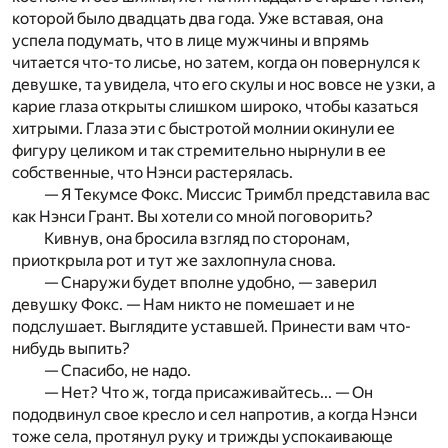
которой было двадцать два года. Уже вставая, она
успела подумать, что в лице мужчины и впрямь
читается что-то лисье, но затем, когда он повернулся к
девушке, та увидела, что его скулы и нос вовсе не узки, а
карие глаза открыты слишком широко, чтобы казаться
хитрыми. Глаза эти с быстротой молнии окинули ее
фигуру целиком и так стремительно нырнули в ее
собственные, что Нэнси растерялась.
— Я Текумсе Фокс. Миссис Тримбл представила вас
как Нэнси Грант. Вы хотели со мной поговорить?
Кивнув, она бросила взгляд по сторонам,
приоткрыла рот и тут же захлопнула снова.
— Снаружи будет вполне удобно, — заверил
девушку Фокс. — Нам никто не помешает и не
подслушает. Выглядите уставшей. Принести вам что-
нибудь выпить?
— Спасибо, не надо.
— Нет? Что ж, тогда присаживайтесь... — Он
пододвинул свое кресло и сел напротив, а когда Нэнси
тоже села, протянул руку и трижды успокаивающе