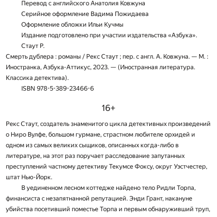
Перевод с английского Анатолия Ковжуна
Серийное оформление Вадима Пожидаева
Оформление обложки Ильи Кучмы
Издание подготовлено при участии издательства «Азбука».
Стаут Р.
Смерть дублера : романы / Рекс Стаут ; пер. с англ. А. Ковжуна. — М. :
Иностранка, Азбука-Аттикус, 2023. — (Иностранная литература.
Классика детектива).
ISBN 978-5-389-23466-6
16+
Рекс Стаут, создатель знаменитого цикла детективных произведений
о Ниро Вулфе, большом гурмане, страстном любителе орхидей и
одном из самых великих сыщиков, описанных когда-либо в
литературе, на этот раз поручает расследование запутанных
преступлений частному детективу Текумсе Фоксу, округ Уэстчестер,
штат Нью-Йорк.
В уединенном лесном коттедже найдено тело Ридли Торпа,
финансиста с незапятнанной репутацией. Энди Грант, накануне
убийства посетивший поместье Торпа и первым обнаруживший труп,