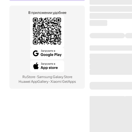
В приложении удобнее
RuStore
·
Samsung Galaxy Store
Huawei AppGallery
·
Xiaomi GetApps