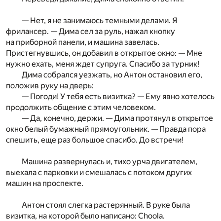
— Нет, я не занимаюсь темными делами. Я
фрилансер. — Дима сел за руль, нажал кнопку
на приборной панели, и машина завелась.
Пристегнувшись, он добавил в открытое окно: — Мне
нужно ехать, меня ждет супруга. Спасибо за турник!
Дима собрался уезжать, но Антон остановил его,
положив руку на дверь:
— Погоди! У тебя есть визитка? — Ему явно хотелось
продолжить общение с этим человеком.
— Да, конечно, держи. — Дима протянул в открытое
окно белый бумажный прямоугольник. — Правда пора
спешить, еще раз большое спасибо. До встречи!
Машина развернулась и, тихо урча двигателем,
выехала с парковки и смешалась с потоком других
машин на проспекте.
Антон стоял слегка растерянный. В руке была
визитка, на которой было написано: Choola.