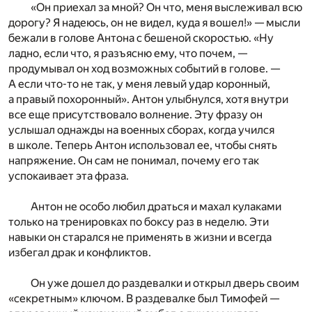
«Он приехал за мной? Он что, меня выслеживал всю
дорогу? Я надеюсь, он не видел, куда я вошел!» — мысли
бежали в голове Антона с бешеной скоростью. «Ну
ладно, если что, я разъясню ему, что почем, —
продумывал он ход возможных событий в голове. —
А если что-то не так, у меня левый удар коронный,
а правый похоронный». Антон улыбнулся, хотя внутри
все еще присутствовало волнение. Эту фразу он
услышал однажды на военных сборах, когда учился
в школе. Теперь Антон использовал ее, чтобы снять
напряжение. Он сам не понимал, почему его так
успокаивает эта фраза.
Антон не особо любил драться и махал кулаками
только на тренировках по боксу раз в неделю. Эти
навыки он старался не применять в жизни и всегда
избегал драк и конфликтов.
Он уже дошел до раздевалки и открыл дверь своим
«секретным» ключом. В раздевалке был Тимофей —