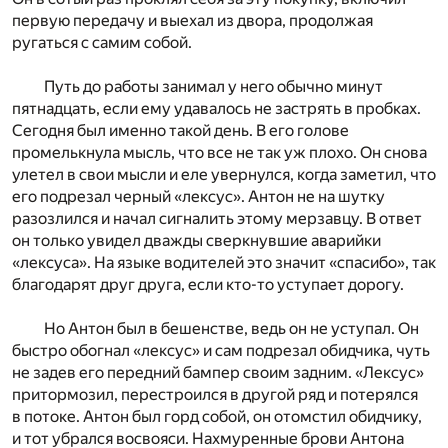
первую передачу и выехал из двора, продолжая
ругаться с самим собой.
Путь до работы занимал у него обычно минут
пятнадцать, если ему удавалось не застрять в пробках.
Сегодня был именно такой день. В его голове
промелькнула мысль, что все не так уж плохо. Он снова
улетел в свои мысли и еле увернулся, когда заметил, что
его подрезал черный «лексус». Антон не на шутку
разозлился и начал сигналить этому мерзавцу. В ответ
он только увидел дважды сверкнувшие аварийки
«лексуса». На языке водителей это значит «спасибо», так
благодарят друг друга, если кто-то уступает дорогу.
Но Антон был в бешенстве, ведь он не уступал. Он
быстро обогнал «лексус» и сам подрезал обидчика, чуть
не задев его передний бампер своим задним. «Лексус»
притормозил, перестроился в другой ряд и потерялся
в потоке. Антон был горд собой, он отомстил обидчику,
и тот убрался восвояси. Нахмуренные брови Антона