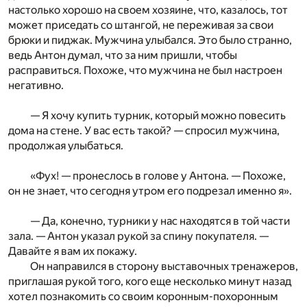
настолько хорошо на своем хозяине, что, казалось, тот
может приседать со штангой, не переживая за свои
брюки и пиджак. Мужчина улыбался. Это было странно,
ведь Антон думал, что за ним пришли, чтобы
расправиться. Похоже, что мужчина не был настроен
негативно.
— Я хочу купить турник, который можно повесить
дома на стене. У вас есть такой? — спросил мужчина,
продолжая улыбаться.
«Фух! — пронеслось в голове у Антона. — Похоже,
он не знает, что сегодня утром его подрезал именно я».
— Да, конечно, турники у нас находятся в той части
зала. — Антон указал рукой за спину покупателя. —
Давайте я вам их покажу.
Он направился в сторону выставочных тренажеров,
приглашая рукой того, кого еще несколько минут назад
хотел познакомить со своим коронным-похоронным