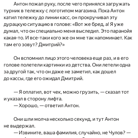
Антон пожал руку, после чего принялся загружать
турник в тележку с логотипом магазина. Пока Антон
катил тележку до линии касс, он прокручивал эту
дурацкую ситуацию в голове: «Вот же бред, а! Я уже
думал, что он специально меня выследил. Это паранойя
какая-то. И все-таки кого же он мне так напоминает. Как
там его зовут? Дмитрий?»
Он вспомнил лицо этого человека еще раз, и в его
голове полетели картинки из детства. Они летели одна
за другой так, что он даже не заметил, как дошел
до кассы, где его ожидал Дмитрий.
— Я оплатил, вот чек, можно грузить, — сказал тот
и указал в сторону лифта.
— Хорошо, — ответил Антон.
Они шли молча несколько секунд, и тут Антон
не выдержал.
— Извините, ваша фамилия, случайно, не Чулов? —