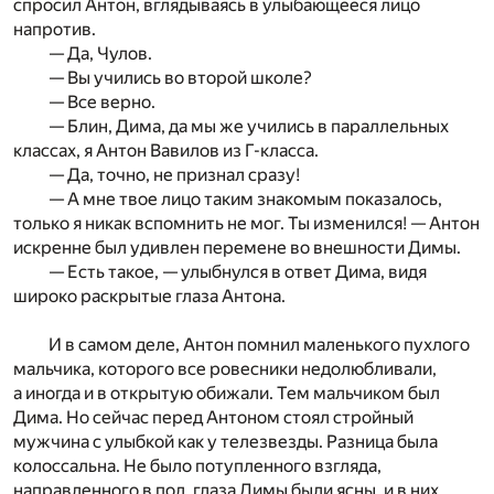
спросил Антон, вглядываясь в улыбающееся лицо
напротив.
— Да, Чулов.
— Вы учились во второй школе?
— Все верно.
— Блин, Дима, да мы же учились в параллельных
классах, я Антон Вавилов из Г-класса.
— Да, точно, не признал сразу!
— А мне твое лицо таким знакомым показалось,
только я никак вспомнить не мог. Ты изменился! — Антон
искренне был удивлен перемене во внешности Димы.
— Есть такое, — улыбнулся в ответ Дима, видя
широко раскрытые глаза Антона.
И в самом деле, Антон помнил маленького пухлого
мальчика, которого все ровесники недолюбливали,
а иногда и в открытую обижали. Тем мальчиком был
Дима. Но сейчас перед Антоном стоял стройный
мужчина с улыбкой как у телезвезды. Разница была
колоссальна. Не было потупленного взгляда,
направленного в пол, глаза Димы были ясны, и в них