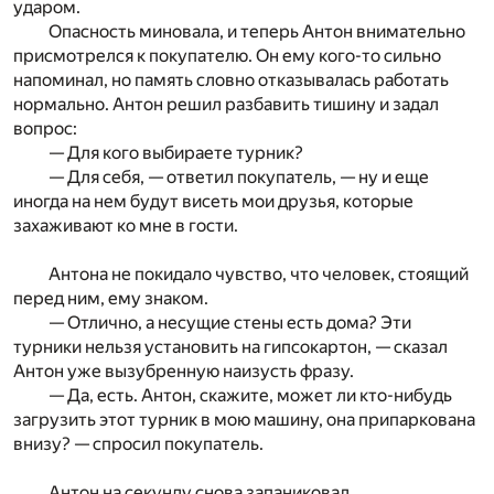
ударом.
Опасность миновала, и теперь Антон внимательно
присмотрелся к покупателю. Он ему кого-то сильно
напоминал, но память словно отказывалась работать
нормально. Антон решил разбавить тишину и задал
вопрос:
— Для кого выбираете турник?
— Для себя, — ответил покупатель, — ну и еще
иногда на нем будут висеть мои друзья, которые
захаживают ко мне в гости.
Антона не покидало чувство, что человек, стоящий
перед ним, ему знаком.
— Отлично, а несущие стены есть дома? Эти
турники нельзя установить на гипсокартон, — сказал
Антон уже вызубренную наизусть фразу.
— Да, есть. Антон, скажите, может ли кто-нибудь
загрузить этот турник в мою машину, она припаркована
внизу? — спросил покупатель.
Антон на секунду снова запаниковал.