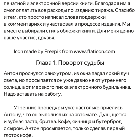
печатной и электронной версии книги. Благодаря им я
смог оплатить все расходы по изданию тиража. Спасибо
и тем, кто просто написал слова поддержки
в комментариях и участвовал в процессе издания. Мы
вместе выбирали стиль обложки книги. Для меня ценно
ваше участие, друзья.
Icon made by
Freepik
from
www.flaticon.com
Глава 1. Поворот судьбы
Антон проснулся рано утром, из окна падал яркий луч
света, но просыпается он уже давно не от утреннего
солнца, а от мерзкого писка электронного будильника.
Надо вставать на работу.
Утренние процедуры уже настолько приелись
Антону, что он выполнял их на автомате. Душ, щетка
и зубная паста, бритва. Кофе, яичница и бутерброд
с сыром. Антон просыпается, только сделав первый
глоток кофе.