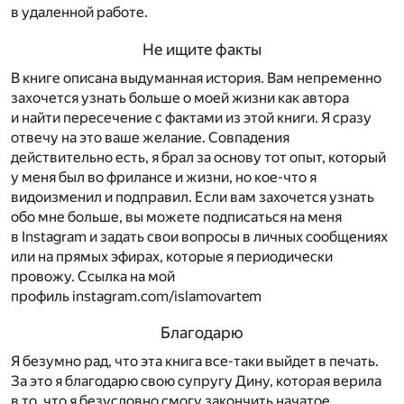
в удаленной работе.
Не ищите факты
В книге описана выдуманная история. Вам непременно
захочется узнать больше о моей жизни как автора
и найти пересечение с фактами из этой книги. Я сразу
отвечу на это ваше желание. Совпадения
действительно есть, я брал за основу тот опыт, который
у меня был во фрилансе и жизни, но кое-что я
видоизменил и подправил. Если вам захочется узнать
обо мне больше, вы можете подписаться на меня
в Instagram и задать свои вопросы в личных сообщениях
или на прямых эфирах, которые я периодически
провожу. Ссылка на мой
профиль
instagram.com/islamovartem
Благодарю
Я безумно рад, что эта книга все-таки выйдет в печать.
За это я благодарю свою супругу Дину, которая верила
в то, что я безусловно смогу закончить начатое