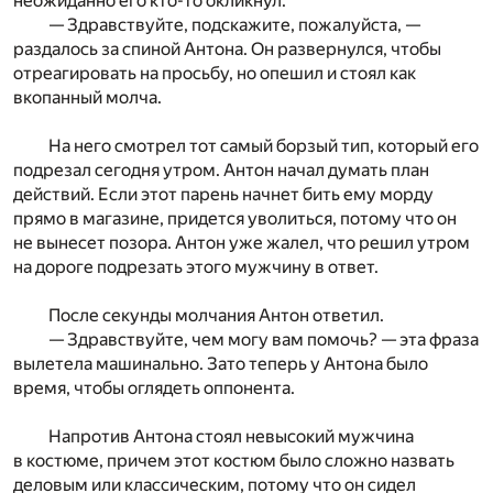
неожиданно его кто-то окликнул.
— Здравствуйте, подскажите, пожалуйста, —
раздалось за спиной Антона. Он развернулся, чтобы
отреагировать на просьбу, но опешил и стоял как
вкопанный молча.
На него смотрел тот самый борзый тип, который его
подрезал сегодня утром. Антон начал думать план
действий. Если этот парень начнет бить ему морду
прямо в магазине, придется уволиться, потому что он
не вынесет позора. Антон уже жалел, что решил утром
на дороге подрезать этого мужчину в ответ.
После секунды молчания Антон ответил.
— Здравствуйте, чем могу вам помочь? — эта фраза
вылетела машинально. Зато теперь у Антона было
время, чтобы оглядеть оппонента.
Напротив Антона стоял невысокий мужчина
в костюме, причем этот костюм было сложно назвать
деловым или классическим, потому что он сидел