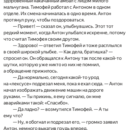
здоровенный накачанный амбал с лицом милого
мальчугана. Тимофей работал с Антоном в одном
отделе. Их смена начиналась в одно время. Антон
протянул руку, чтобы поздороваться.
— Привет! — сказал он, улыбнувшись. Этот тот
редкий момент, когда Антон улыбался искренне, потому
что считал Тимофея своим другом.
— Здорово! — ответил Тимофей и тоже расплылся
в своей широкой улыбке. — Как дела, братишка? —
спросил он. Он обращался к Антону так после какой-то
шутки, которую уже никто из них не помнил,
а обращение прижилось.
— Да нормально, сегодня какой-то урод
на «лексусе» подрезал меня, пока я ехал сюда. — Антон
начал изображать движение машин на дороге
руками. — Ты прикинь, я ему сигналю, он мне
аварийками такой: «Спасибо».
— Да ладно? — возмутился Тимофей. — А ты
ему что?
— Ну, я обогнал и подрезал его, — громко заявил
Антон, немного выкатив грудь вперед.