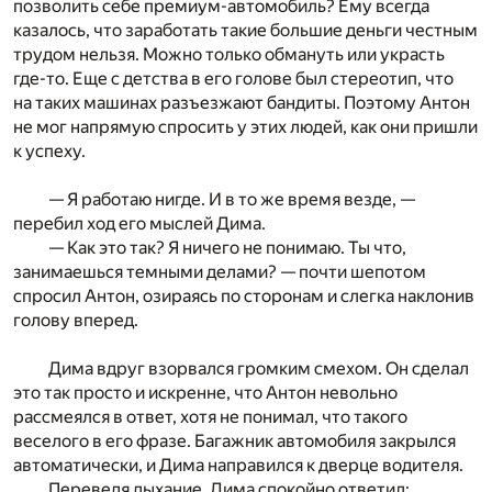
позволить себе премиум-автомобиль? Ему всегда
казалось, что заработать такие большие деньги честным
трудом нельзя. Можно только обмануть или украсть
где-то. Еще с детства в его голове был стереотип, что
на таких машинах разъезжают бандиты. Поэтому Антон
не мог напрямую спросить у этих людей, как они пришли
к успеху.
— Я работаю нигде. И в то же время везде, —
перебил ход его мыслей Дима.
— Как это так? Я ничего не понимаю. Ты что,
занимаешься темными делами? — почти шепотом
спросил Антон, озираясь по сторонам и слегка наклонив
голову вперед.
Дима вдруг взорвался громким смехом. Он сделал
это так просто и искренне, что Антон невольно
рассмеялся в ответ, хотя не понимал, что такого
веселого в его фразе. Багажник автомобиля закрылся
автоматически, и Дима направился к дверце водителя.
Переведя дыхание, Дима спокойно ответил: