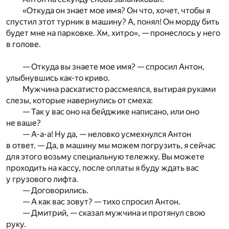
«Откуда он знает мое имя? Он что, хочет, чтобы я
спустил этот турник в машину? А, понял! Он морду бить
будет мне на парковке. Хм, хитро», — пронеслось у него
в голове.
— Откуда вы знаете мое имя? — спросил Антон,
улыбнувшись как-то криво.
Мужчина раскатисто рассмеялся, вытирая руками
слезы, которые навернулись от смеха:
— Так у вас оно на бейджике написано, или оно
не ваше?
— А-а-а! Ну да, — неловко усмехнулся Антон
в ответ. — Да, в машину мы можем погрузить, я сейчас
для этого возьму специальную тележку. Вы можете
проходить на кассу, после оплаты я буду ждать вас
у грузового лифта.
— Договорились.
— А как вас зовут? — тихо спросил Антон.
— Дмитрий, — сказал мужчина и протянул свою
руку.