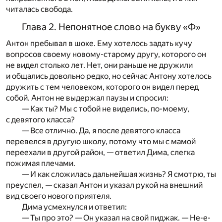
читалась свобода.
Глава 2. Непонятное слово на букву «Ф»
Антон пребывал в шоке. Ему хотелось задать кучу
вопросов своему новому-старому другу, которого он
не видел столько лет. Нет, они раньше не дружили
и общались довольно редко, но сейчас Антону хотелось
дружить с тем человеком, которого он видел перед
собой. Антон не выдержал паузы и спросил:
— Как ты? Мы с тобой не виделись, по-моему,
с девятого класса?
— Все отлично. Да, я после девятого класса
перевелся в другую школу, потому что мы с мамой
переехали в другой район, — ответил Дима, слегка
пожимая плечами.
— И как сложилась дальнейшая жизнь? Я смотрю, ты
преуспел, — сказал Антон и указал рукой на внешний
вид своего нового приятеля.
Дима усмехнулся и ответил:
— Ты про это? — Он указал на свой пиджак. — Не-е-