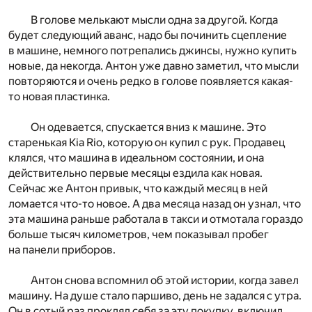
В голове мелькают мысли одна за другой. Когда
будет следующий аванс, надо бы починить сцепление
в машине, немного потрепались джинсы, нужно купить
новые, да некогда. Антон уже давно заметил, что мысли
повторяются и очень редко в голове появляется какая-
то новая пластинка.
Он одевается, спускается вниз к машине. Это
старенькая Kia Rio, которую он купил с рук. Продавец
клялся, что машина в идеальном состоянии, и она
действительно первые месяцы ездила как новая.
Сейчас же Антон привык, что каждый месяц в ней
ломается что-то новое. А два месяца назад он узнал, что
эта машина раньше работала в такси и отмотала гораздо
больше тысяч километров, чем показывал пробег
на панели приборов.
Антон снова вспомнил об этой истории, когда завел
машину. На душе стало паршиво, день не задался с утра.
Он в сотый раз проклял себя за эту покупку, включил