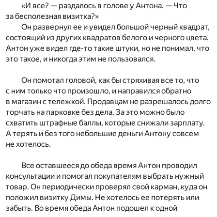
«И все? — раздалось в голове у Антона. — Что
за бесполезная визитка?»
Он развернул ее и увидел большой черный квадрат,
состоящий из других квадратов белого и черного цвета.
Антон уже видел где-то такие штуки, но не понимал, что
это такое, и никогда этим не пользовался.
Он помотал головой, как бы стряхивая все то, что
с ним только что произошло, и направился обратно
в магазин с тележкой. Продавцам не разрешалось долго
торчать на парковке без дела. За это можно было
схватить штрафные баллы, которые снижали зарплату.
А терять и без того небольшие деньги Антону совсем
не хотелось.
Все оставшееся до обеда время Антон проводил
консультации и помогал покупателям выбрать нужный
товар. Он периодически проверял свой карман, куда он
положил визитку Димы. Не хотелось ее потерять или
забыть. Во время обеда Антон подошел к одной