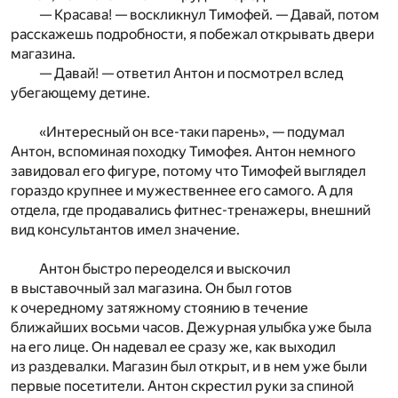
— Красава! — воскликнул Тимофей. — Давай, потом
расскажешь подробности, я побежал открывать двери
магазина.
— Давай! — ответил Антон и посмотрел вслед
убегающему детине.
«Интересный он все-таки парень», — подумал
Антон, вспоминая походку Тимофея. Антон немного
завидовал его фигуре, потому что Тимофей выглядел
гораздо крупнее и мужественнее его самого. А для
отдела, где продавались фитнес-тренажеры, внешний
вид консультантов имел значение.
Антон быстро переоделся и выскочил
в выставочный зал магазина. Он был готов
к очередному затяжному стоянию в течение
ближайших восьми часов. Дежурная улыбка уже была
на его лице. Он надевал ее сразу же, как выходил
из раздевалки. Магазин был открыт, и в нем уже были
первые посетители. Антон скрестил руки за спиной