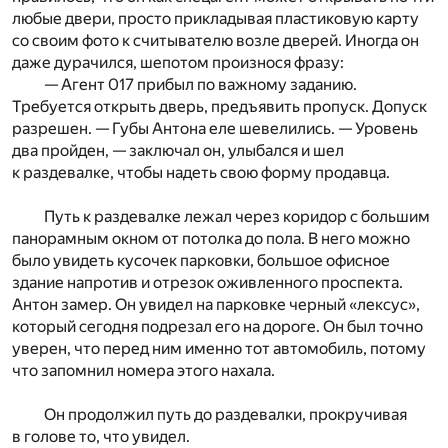
любые двери, просто прикладывая пластиковую карту
со своим фото к считывателю возле дверей. Иногда он
даже дурачился, шепотом произнося фразу:
— Агент 017 прибыл по важному заданию.
Требуется открыть дверь, предъявить пропуск. Допуск
разрешен. — Губы Антона еле шевелились. — Уровень
два пройден, — заключал он, улыбался и шел
к раздевалке, чтобы надеть свою форму продавца.
Путь к раздевалке лежал через коридор с большим
панорамным окном от потолка до пола. В него можно
было увидеть кусочек парковки, большое офисное
здание напротив и отрезок оживленного проспекта.
Антон замер. Он увидел на парковке черный «лексус»,
который сегодня подрезал его на дороге. Он был точно
уверен, что перед ним именно тот автомобиль, потому
что запомнил номера этого нахала.
Он продолжил путь до раздевалки, прокручивая
в голове то, что увидел.