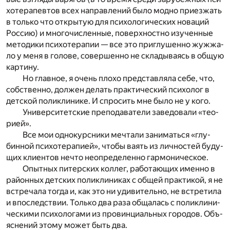
хо­те­ра­пев­тов всех на­прав­ле­ний было мод­но при­ез­жать
в толь­ко что от­кры­тую для пси­хо­ло­ги­че­ских но­ва­ций
Рос­сию) и мно­го­чис­лен­ные, по­верх­ност­но изу­чен­ные
ме­то­ди­ки пси­хо­те­ра­пии — все это при­глу­шен­но жуж­жа­
ло у меня в го­ло­ве, со­вер­шен­но не скла­ды­ва­ясь в об­щую
кар­ти­ну.
Но глав­ное, я очень пло­хо пред­став­ля­ла себе, что,
соб­ствен­но, дол­жен де­лать прак­ти­че­ский пси­хо­лог в
дет­ской по­ли­кли­ни­ке. И спро­сить мне было не у кого.
Уни­вер­си­тет­ские пре­по­да­ва­те­ли за­ве­до­ва­ли «те­о­
ри­ей».
Все мои од­но­курс­ни­ки меч­та­ли за­ни­мать­ся «глу­
бин­ной пси­хо­те­ра­пи­ей», что­бы ва­ять из лич­но­стей бу­ду­
щих кли­ен­тов не­что не­опре­де­лен­но гар­мо­ни­че­ское.
Опыт­ных пи­тер­ских кол­лег, ра­бо­та­ю­щих имен­но в
рай­он­ных дет­ских по­ли­кли­ни­ках с об­щей прак­ти­кой, я не
встре­ча­ла то­гда и, как это ни уди­ви­тель­но, не встре­ти­ла
и впо­след­ствии. Толь­ко два раза об­ща­лась с по­ли­кли­ни­
че­ски­ми пси­хо­ло­га­ми из про­вин­ци­аль­ных го­ро­дов. Объ­
яс­не­ний это­му мо­жет быть два.