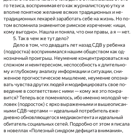
го те­зи­са, вос­при­ни­мая его как жур­на­лист­скую утку и
впол­не по­нят­ное же­ла­ние вся­ких тра­ди­ци­он­ных и не­
тра­ди­ци­он­ных ле­ка­рей за­ра­бо­тать себе на жизнь. Но по­
том вспо­мни­ла зна­ме­ни­тое рим­ское из­ре­че­ние: «ищи,
кому вы­год­но». На­шла и по­ня­ла, что они пра­вы, а я — нет.
5. Так в чем же тут дело?
Дело в том, что два­дцать лет на­зад СДВ у ре­бен­ка
(под­рост­ка) вос­при­ни­мал­ся на­шим об­ще­ством как од­
но­знач­ный про­игрыш. Не­уме­ние кон­цен­три­ро­вать­ся на
слож­ном и не­ин­те­рес­ном, не­спо­соб­ность к дли­тель­но­
му и глу­бо­ко­му ана­ли­зу ин­фор­ма­ции и си­ту­а­ции, сни­
жен­ное про­гно­сти­че­ское мыш­ле­ние, не­уме­ние опо­зна­
вать чув­ства дру­гих лю­дей и мо­ди­фи­ци­ро­вать свое по­
ве­де­ние в со­от­вет­ствии с ними — кому же это по­нра­
вит­ся? Те­перь все по­ме­ня­лось, ибо имен­но мо­ло­дой че­
ло­век (под­ро­сток) с ярко вы­ра­жен­ны­ми и вы­ше­опи­сан­
ны­ми СДВ-чер­та­ми — иде­аль­ный по­тре­би­тель еже­
днев­но об­нов­ля­ю­ще­го­ся ме­ди­а­кон­тен­та и иде­аль­ный
оби­та­тель со­ци­аль­ных се­тей. По­дроб­но от этом я пи­са­ла
в но­вел­лах «По­лез­ный син­дром де­фи­ци­та вни­ма­ния»,