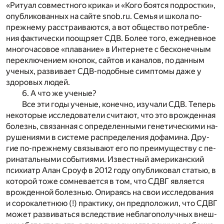
«Ри­ту­ал сов­мест­но­го кри­ка» и «Кого бо­ят­ся под­рост­ки»,
опуб­ли­ко­ван­ных на сай­те snob.ru. Се­мья и шко­ла по-
преж­не­му рас­стра­и­ва­ют­ся, а вот об­ще­ство по­треб­ле­
ния фак­ти­че­ски по­ощря­ет СДВ. Бо­лее того, еже­днев­ное
мно­го­ча­со­вое «пла­ва­ние» в Ин­тер­не­те с бес­ко­неч­ным
пе­ре­клю­че­ни­ем кно­пок, сай­тов и ка­на­лов, по дан­ным
уче­ных, раз­ви­ва­ет СДВ-по­доб­ные симп­то­мы даже у
здо­ро­вых лю­дей.
6. А что же уче­ные?
Все эти годы уче­ные, ко­неч­но, изу­ча­ли СДВ. Те­перь
не­ко­то­рые ис­сле­до­ва­те­ли счи­та­ют, что это вро­жден­ная
бо­лезнь, свя­зан­ная с опре­де­лен­ны­ми ге­не­ти­че­ски­ми на­
ру­ше­ни­я­ми в си­сте­ме рас­пре­де­ле­ния до­фа­ми­на. Дру­
гие по-преж­не­му свя­зы­ва­ют его по пре­иму­ще­ству с пе­
ри­на­таль­ны­ми со­бы­ти­я­ми. Из­вест­ный аме­ри­кан­ский
пси­хи­атр Алан Сро­уф в 2012 году опуб­ли­ко­вал ста­тью, в
ко­то­рой тоже со­мне­ва­ет­ся в том, что СДВГ яв­ля­ет­ся
вро­жден­ной бо­лез­нью. Опи­ра­ясь на свои ис­сле­до­ва­ния
и со­ро­ка­лет­нюю (!) прак­ти­ку, он пред­по­ло­жил, что СДВГ
мо­жет раз­ви­вать­ся вслед­ствие не­бла­го­по­луч­ных внеш­