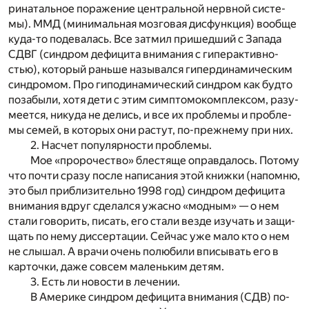
ри­на­таль­ное по­ра­же­ние цен­траль­ной нерв­ной си­сте­
мы). ММД (ми­ни­маль­ная моз­го­вая дисфунк­ция) во­об­ще
куда-то по­де­ва­лась. Все за­тмил при­шед­ший с За­па­да
СДВГ (син­дром де­фи­ци­та вни­ма­ния с ги­пе­рак­тив­но­
стью), ко­то­рый рань­ше на­зы­вал­ся ги­пер­ди­на­ми­че­ским
син­дро­мом. Про ги­по­ди­на­ми­че­ский син­дром как буд­то
по­за­бы­ли, хотя дети с этим симп­то­мо­ком­плек­сом, ра­зу­
ме­ет­ся, ни­ку­да не де­лись, и все их про­бле­мы и про­бле­
мы се­мей, в ко­то­рых они рас­тут, по-преж­не­му при них.
2. На­счет по­пу­ляр­но­сти про­бле­мы.
Мое «про­ро­че­ство» бле­стя­ще оправ­да­лось. По­то­му
что по­чти сра­зу по­сле на­пи­са­ния этой книж­ки (на­по­мню,
это был при­бли­зи­тель­но 1998 год) син­дром де­фи­ци­та
вни­ма­ния вдруг сде­лал­ся ужас­но «мод­ным» — о нем
ста­ли го­во­рить, пи­сать, его ста­ли вез­де изу­чать и за­щи­
щать по нему дис­сер­та­ции. Сей­час уже мало кто о нем
не слы­шал. А вра­чи очень по­лю­би­ли впи­сы­вать его в
кар­точ­ки, даже со­всем ма­лень­ким де­тям.
3. Есть ли но­во­сти в ле­че­нии.
В Аме­ри­ке син­дром де­фи­ци­та вни­ма­ния (СДВ) по-