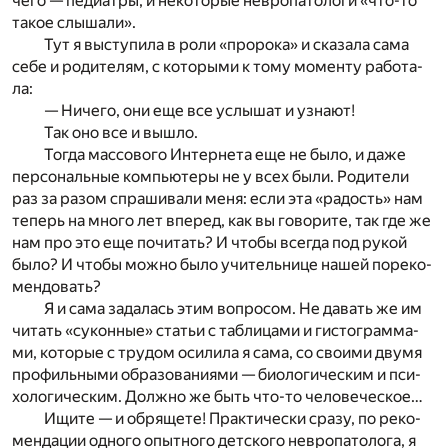
че­го — пе­ди­а­тры, и не­ко­то­рые нев­ро­па­то­ло­ги «что-то
та­кое слы­ша­ли».
Тут я вы­сту­пи­ла в роли «про­ро­ка» и ска­за­ла сама
себе и ро­ди­те­лям, с ко­то­ры­ми к тому мо­мен­ту ра­бо­та­
ла:
— Ни­че­го, они еще все услы­шат и узна­ют!
Так оно все и вы­шло.
То­гда мас­со­во­го Ин­тер­не­та еще не было, и даже
пер­со­наль­ные ком­пью­те­ры не у всех были. Ро­ди­те­ли
раз за разом спра­ши­ва­ли меня: если эта «ра­дость» нам
те­перь на мно­го лет впе­ред, как вы го­во­ри­те, так где же
нам про это еще по­чи­тать? И что­бы все­гда под ру­кой
было? И что­бы мож­но было учи­тель­ни­це на­шей по­ре­ко­
мен­до­вать?
Я и сама за­да­лась этим во­про­сом. Не да­вать же им
чи­тать «су­кон­ные» ста­тьи с та­бли­ца­ми и ги­сто­грам­ма­
ми, ко­то­рые с тру­дом оси­ли­ла я сама, со сво­и­ми дву­мя
про­филь­ны­ми об­ра­зо­ва­ни­я­ми — био­ло­ги­че­ским и пси­
хо­ло­ги­че­ским. Долж­но же быть что-то че­ло­ве­че­ское…
Ищи­те — и обря­ще­те! Прак­ти­че­ски сра­зу, по ре­ко­
мен­да­ции од­но­го опыт­но­го дет­ско­го нев­ро­па­то­ло­га, я