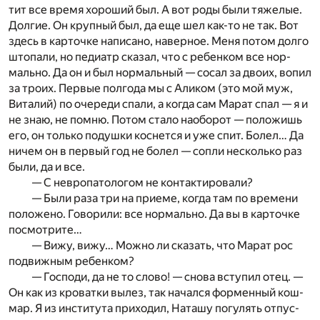
тит все вре­мя хо­ро­ший был. А вот роды были тя­же­лые.
Дол­гие. Он круп­ный был, да еще шел как-то не так. Вот
здесь в кар­точ­ке на­пи­са­но, на­вер­ное. Меня по­том дол­го
што­па­ли, но пе­ди­атр ска­зал, что с ре­бен­ком все нор­
маль­но. Да он и был нор­маль­ный — со­сал за дво­их, во­пил
за тро­их. Пер­вые пол­го­да мы с Али­ком (это мой муж,
Ви­та­лий) по оче­ре­ди спа­ли, а ко­гда сам Ма­рат спал — я и
не знаю, не по­мню. По­том ста­ло на­о­бо­рот — по­ло­жишь
его, он толь­ко по­душ­ки кос­нет­ся и уже спит. Бо­лел… Да
ни­чем он в пер­вый год не бо­лел — соп­ли не­сколь­ко раз
были, да и все.
— С нев­ро­па­то­ло­гом не кон­так­ти­ро­ва­ли?
— Были раза три на при­е­ме, ко­гда там по вре­ме­ни
по­ло­же­но. Го­во­ри­ли: все нор­маль­но. Да вы в кар­точ­ке
по­смот­ри­те…
— Вижу, вижу… Мож­но ли ска­зать, что Ма­рат рос
по­движ­ным ре­бен­ком?
— Гос­по­ди, да не то сло­во! — сно­ва всту­пил отец. —
Он как из кро­ват­ки вы­лез, так на­чал­ся фор­мен­ный кош­
мар. Я из ин­сти­ту­та при­хо­дил, На­та­шу по­гу­лять от­пус­