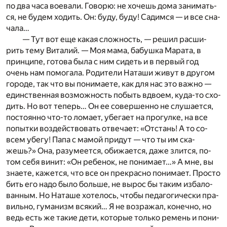
по два часа во­е­ва­ли. Го­во­рю: не хо­чешь дома за­ни­мать­
ся, не бу­дем хо­дить. Он: буду, буду! Са­дим­ся — и все сна­
ча­ла…
— Тут вот еще ка­кая слож­ность, — ре­шил рас­ши­
рить тему Ви­та­лий. — Моя мама, ба­буш­ка Ма­ра­та, в
прин­ци­пе, го­то­ва была с ним си­деть и в пер­вый год
очень нам по­мо­га­ла. Ро­ди­те­ли На­та­ши жи­вут в дру­гом
го­ро­де, так что вы по­ни­ма­е­те, как для нас это важ­но —
един­ствен­ная воз­мож­ность по­быть вдво­ем, куда-то схо­
дить. Но вот те­перь… Он ее со­вер­шен­но не слу­ша­ет­ся,
по­сто­ян­но что-то ло­ма­ет, убе­га­ет на про­гул­ке, на все
по­пыт­ки воз­дей­ство­вать от­ве­ча­ет: «От­стань! А то со­
всем убе­гу! Папа с ма­мой при­дут — что ты им ска­
жешь?» Она, ра­зу­ме­ет­ся, оби­жа­ет­ся, даже злит­ся, по­
том себя ви­нит: «Он ре­бе­нок, не по­ни­ма­ет…» А мне, вы
зна­е­те, ка­жет­ся, что все он пре­крас­но по­ни­ма­ет. Про­сто
бить его надо было боль­ше, не вы­рос бы та­ким из­ба­ло­
ван­ным. Но На­та­ше хо­те­лось, что­бы пе­да­го­ги­че­ски пра­
виль­но, гу­ма­низм вся­кий… Я не воз­ра­жал, ко­неч­но, но
ведь есть же та­кие дети, ко­то­рые толь­ко ре­мень и по­ни­