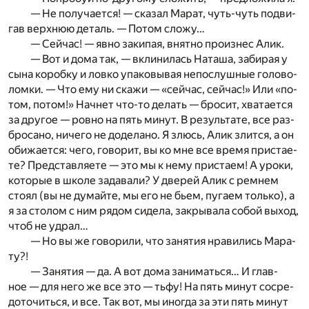
— Не по­лу­ча­ет­ся! — ска­зал Ма­рат, чуть-чуть по­дви­
гав верх­нюю де­таль. — По­том сло­жу…
— Сей­час! — явно за­ки­пая, внят­но про­из­нес Алик.
— Вот и дома так, — вкли­ни­лась На­та­ша, за­би­рая у
сына ко­роб­ку и лов­ко упа­ко­вы­вая не­по­слуш­ные го­ло­во­
лом­ки. — Что ему ни ска­жи — «сей­час, сей­час!» Или «по­
том, по­том!» На­чнет что-то де­лать — бро­сит, хва­та­ет­ся
за дру­гое — ров­но на пять ми­нут. В ре­зуль­та­те, все раз­
бро­са­но, ни­че­го не до­де­ла­но. Я злюсь, Алик злит­ся, а он
оби­жа­ет­ся: чего, го­во­рит, вы ко мне все вре­мя при­ста­е­
те? Пред­став­ля­е­те — это мы к нему при­ста­ем! А уро­ки,
ко­то­рые в шко­ле за­да­ва­ли? У две­рей Алик с рем­нем
сто­ял (вы не ду­май­те, мы его не бьем, пу­га­ем толь­ко), а
я за сто­лом с ним ря­дом си­де­ла, за­кры­ва­ла со­бой вы­ход,
чтоб не удрал…
— Но вы же го­во­ри­ли, что за­ня­тия нра­ви­лись Ма­ра­
ту?!
— За­ня­тия — да. А вот дома за­ни­мать­ся… И глав­
ное — для него же все это — тьфу! На пять ми­нут со­сре­
до­то­чить­ся, и все. Так вот, мы ино­гда за эти пять ми­нут