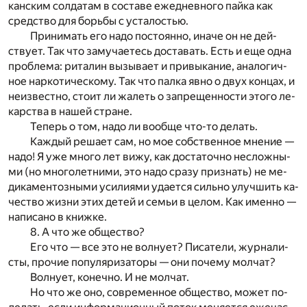
кан­ским сол­да­там в со­ста­ве еже­днев­но­го пай­ка как
сред­ство для борь­бы с уста­ло­стью.
При­ни­мать его надо по­сто­ян­но, ина­че он не дей­
ству­ет. Так что за­му­ча­е­тесь до­ста­вать. Есть и еще одна
про­бле­ма: ри­та­лин вы­зы­ва­ет и при­вы­ка­ние, ана­ло­гич­
ное нар­ко­ти­че­ско­му. Так что пал­ка явно о двух кон­цах, и
не­из­вест­но, сто­ит ли жа­леть о за­пре­щен­но­сти это­го ле­
кар­ства в на­шей стра­не.
Те­перь о том, надо ли во­об­ще что-то де­лать.
Каж­дый ре­ша­ет сам, но мое соб­ствен­ное мне­ние —
надо!
Я уже мно­го лет вижу, как до­ста­точ­но не­слож­ны­
ми (но мно­го­лет­ни­ми, это надо сра­зу при­знать) не ме­
ди­ка­мен­тоз­ны­ми уси­ли­я­ми уда­ет­ся силь­но улуч­шить ка­
че­ство жиз­ни этих де­тей и се­мьи в це­лом. Как имен­но —
на­пи­са­но в книж­ке.
8. А что же об­ще­ство?
Его что — все это не вол­ну­ет? Пи­са­те­ли, жур­на­ли­
сты, про­чие по­пу­ля­ри­за­то­ры — они по­че­му мол­чат?
Вол­ну­ет, ко­неч­но. И не мол­чат.
Но что же оно, со­вре­мен­ное об­ще­ство, мо­жет по­