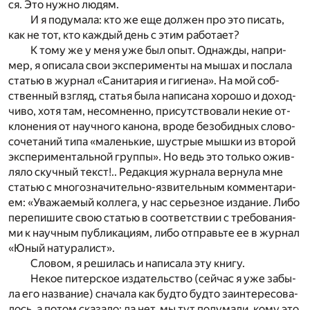
ся. Это нуж­но лю­дям.
И я по­ду­ма­ла: кто же еще дол­жен про
это
пи­сать,
как не тот, кто каж­дый день с
этим
ра­бо­та­ет?
К тому же у меня уже был опыт. Од­на­жды, на­при­
мер, я опи­са­ла свои экс­пе­ри­мен­ты на мы­шах и по­сла­ла
ста­тью в жур­нал «Са­ни­та­рия и ги­ги­е­на». На мой соб­
ствен­ный взгляд, ста­тья была на­пи­са­на хо­ро­шо и до­ход­
чи­во, хотя там, не­со­мнен­но, при­сут­ство­ва­ли не­кие от­
кло­не­ния от на­уч­но­го ка­но­на, вро­де без­обид­ных сло­во­
со­че­та­ний типа «ма­лень­кие, шустрые мыш­ки из вто­рой
экс­пе­ри­мен­таль­ной груп­пы». Но ведь это толь­ко ожив­
ля­ло скуч­ный текст!.. Ре­дак­ция жур­на­ла вер­ну­ла мне
ста­тью с мно­го­зна­чи­тель­но-яз­ви­тель­ным ком­мен­та­ри­
ем: «Ува­жа­е­мый кол­ле­га, у нас се­рьез­ное из­да­ние. Либо
пе­ре­пи­ши­те свою ста­тью в со­от­вет­ствии с тре­бо­ва­ни­я­
ми к на­уч­ным пуб­ли­ка­ци­ям, либо от­правь­те ее в жур­нал
«Юный на­ту­ра­лист».
Сло­вом, я ре­ши­лась и на­пи­са­ла эту кни­гу.
Не­кое пи­тер­ское из­да­тель­ство (сей­час я уже за­бы­
ла его на­зва­ние) сна­ча­ла как буд­то буд­то за­ин­те­ре­со­ва­
лось, а по­том ска­за­ло: да нет, мы тут по­ду­ма­ли, кому это