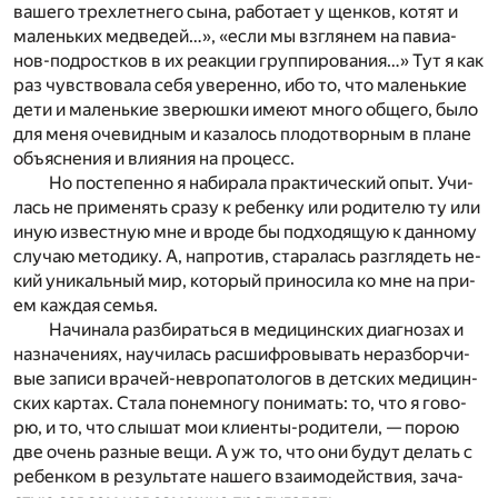
ва­ше­го трех­лет­не­го сына, ра­бо­та­ет у щен­ков, ко­тят и
ма­лень­ких мед­ве­дей…», «если мы взгля­нем на па­ви­а­
нов-под­рост­ков в их ре­ак­ции груп­пи­ро­ва­ния…» Тут я как
раз чув­ство­ва­ла себя уве­рен­но, ибо то, что ма­лень­кие
дети и ма­лень­кие зве­рюш­ки име­ют мно­го об­ще­го, было
для меня оче­вид­ным и ка­за­лось пло­до­твор­ным в пла­не
объ­яс­не­ния и вли­я­ния на про­цесс.
Но по­сте­пен­но я на­би­ра­ла прак­ти­че­ский опыт. Учи­
лась не при­ме­нять сра­зу к ре­бен­ку или ро­ди­те­лю ту или
иную из­вест­ную мне и вро­де бы под­хо­дя­щую к дан­но­му
слу­чаю ме­то­ди­ку. А, на­про­тив, ста­ра­лась раз­гля­деть не­
кий уни­каль­ный мир, ко­то­рый при­но­си­ла ко мне на при­
ем каж­дая се­мья.
На­чи­на­ла раз­би­рать­ся в ме­ди­цин­ских диа­гно­зах и
на­зна­че­ни­ях, на­учи­лась рас­шиф­ро­вы­вать не­раз­бор­чи­
вые за­пи­си вра­чей-нев­ро­па­то­ло­гов в дет­ских ме­ди­цин­
ских кар­тах. Ста­ла по­не­мно­гу по­ни­мать: то, что я го­во­
рю, и то, что слы­шат мои кли­ен­ты-ро­ди­те­ли, — по­рою
две очень раз­ные вещи. А уж то, что они бу­дут де­лать с
ре­бен­ком в ре­зуль­та­те на­ше­го вза­и­мо­дей­ствия, за­ча­