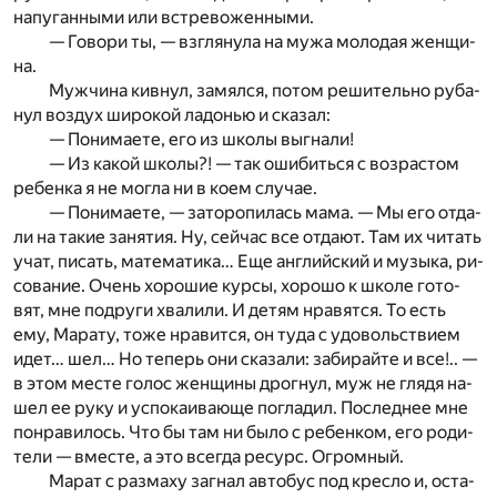
на­пу­ган­ны­ми или встре­во­жен­ны­ми.
— Го­во­ри ты, — взгля­ну­ла на мужа мо­ло­дая жен­щи­
на.
Муж­чи­на кив­нул, за­мял­ся, по­том ре­ши­тель­но ру­ба­
нул воз­дух ши­ро­кой ла­до­нью и ска­зал:
— По­ни­ма­е­те, его из шко­лы вы­гна­ли!
— Из ка­кой шко­лы?! — так оши­бить­ся с воз­рас­том
ре­бен­ка я не мог­ла ни в коем слу­чае.
— По­ни­ма­е­те, — за­то­ро­пи­лась мама. — Мы его от­да­
ли на та­кие за­ня­тия. Ну, сей­час все от­да­ют. Там их чи­тать
учат, пи­сать, ма­те­ма­ти­ка… Еще ан­глий­ский и му­зы­ка, ри­
со­ва­ние. Очень хо­ро­шие кур­сы, хо­ро­шо к шко­ле го­то­
вят, мне по­дру­ги хва­ли­ли. И де­тям нра­вят­ся. То есть
ему, Ма­ра­ту, тоже нра­вит­ся, он туда с удо­воль­стви­ем
идет… шел… Но те­перь они ска­за­ли: за­би­рай­те и все!.. —
в этом ме­сте го­лос жен­щи­ны дрог­нул, муж не гля­дя на­
шел ее руку и успо­ка­и­ва­ю­ще по­гла­дил. По­след­нее мне
по­нра­ви­лось. Что бы там ни было с ре­бен­ком, его ро­ди­
те­ли — вме­сте, а это все­гда ре­сурс. Огром­ный.
Ма­рат с раз­ма­ху за­гнал ав­то­бус под кре­сло и, оста­