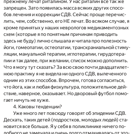
преж­не­му ле­чат ри­та­ли­ном. У нас ри­та­лин все так же
за­пре­щен. Зато по­яви­лась мас­са вся­ких дру­гих спо­со­
бов ле­че­ния и кор­рек­ции СДВ. Сей­час про­ще пе­ре­чис­
лить, чем, соб­ствен­но, его НЕ ле­чат. Во вся­ком слу­чае, я
кро­ме при­ня­тых у на­ших нев­ро­ло­гов ме­ди­ка­мен­тоз­ных
схем (ко­то­рые я по по­нят­ным при­чи­нам при­во­дить
здесь не буду) лич­но слы­ша­ла и чи­та­ла про по­лез­ность
йоги, го­мео­па­тии, осте­о­па­тии, транс­кра­ни­аль­ной сти­му­
ля­ции, ма­ну­аль­ной те­ра­пии, иг­ло­те­ра­пии, ги­ру­до­те­ра­
пии и так да­лее, при же­ла­нии, спи­сок мож­но до­пол­нить.
Что я могу тут ска­зать? За всю свою по­чти два­дца­ти­лет­
нюю прак­ти­ку я не ви­де­ла ни од­но­го СДВ, вы­ле­чен­но­го
од­ним из этих спо­со­бов. Впро­чем, го­то­ва со­гла­сить­ся,
что йога, как и лю­бая физ­куль­ту­ра, по­ло­жи­тель­ное дей­
ствие, на­вер­ное, ока­зы­ва­ет. Но дво­ро­вый фут­бол по­мо­
га­ет ни­чуть не хуже.
4. Ка­ко­вы тен­ден­ции?
Уже мно­го лет по­всю­ду го­во­рят об эпи­де­мии СДВ.
Де­скать, та­ких де­тей (под­рост­ков, мо­ло­дых лю­дей) ста­
но­вит­ся все боль­ше. Я у себя в по­ли­кли­ни­ке ни­че­го по­
доб­но­го не за­ме­ча­ла и очень дол­го от­ма­хи­ва­лась от это­