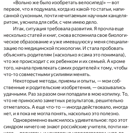
«Воль­но же было изоб­ре­тать ве­ло­си­пед!» — вот
пер­вое, что я по­ду­ма­ла, ко­гда из ка­кой-то ста­тьи, на­пи­
сан­ной су­кон­ным, по­чти не­чи­та­е­мым на­уч­ным кан­це­ля­
ри­том, уяс­ни­ла для себя, с чем имею дело.
Итак, си­ту­а­ция тре­бо­ва­ла раз­ви­тия. Я про­чла еще
не­сколь­ко ста­тей и книг, сно­ва вспо­мни­ла свое био­ло­ги­
че­ское об­ра­зо­ва­ние и уже имев­шу­ю­ся у меня спе­ци­а­ли­
за­цию по ме­ди­цин­ской пси­хо­ло­гии. И ста­ла про­бо­вать
объ­яс­нять ро­ди­те­лям (на­сколь­ко я сама это по­ни­ма­ла),
что же про­ис­хо­дит с их ре­бен­ком и их се­мьей. А кро­ме
того, на­ча­ла при­вле­кать са­мих ро­ди­те­лей к тому, что­бы
что-то сов­мест­ны­ми уси­ли­я­ми ме­нять.
Не­ко­то­рые ме­то­ды, при­е­мы и опы­ты, — мои соб­
ствен­ные и ро­ди­тель­ские изоб­ре­те­ния, — ока­зы­ва­лись
удач­ны­ми. Раз за разом они по­па­да­ли в мою ко­пил­ку. То,
что не при­но­си­ло за­мет­ных ре­зуль­та­тов, ре­ши­тель­но
от­ме­та­лось. А еще что-то — ино­гда дей­ство­ва­ло, ино­гда
нет, и я пока не мог­ла по­нять, на­сколь­ко это по­лез­но.
Од­но­вре­мен­но вы­яс­ни­лось уди­ви­тель­ное: про этот
син­дром ни­че­го не зна­ют рос­сий­ские учи­те­ля, по­чти ни­