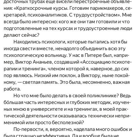
до­сточ­ных тру­бах еще ви­се­ли пе­ре­стро­еч­ные объ­яв­ле­
ния: «Крат­ко­сроч­ные кур­сы. Го­то­вим па­рик­ма­хе­ров, се­
кре­та­рей, пси­хо­ана­ли­ти­ков. С тру­до­устрой­ством». Мне
все­гда было ин­те­рес­но: кого же они там го­то­ви­ли и что
под­го­тов­лен­ные на тех кур­сах и тру­до­устро­ен­ные люди
де­ла­ют сей­час?
На­хо­ди­лись пси­хо­ло­ги, ко­то­рые пы­та­лись хотя бы
ино­гда све­сти вме­сте, не­на­дол­го объ­еди­нить всю эту
пси­хо­ло­ги­че­скую воль­ни­цу. У нас в Пи­те­ре был, на­при­
мер, Вик­тор Ана­ньев, со­здав­ший «Ас­со­ци­а­цию пси­хо­те­
ра­пии и тре­нин­га», чле­ном ко­то­рой я, на­вер­ное, до сих
пор яв­ля­юсь. Низ­кий им по­клон, а Вик­то­ру, ныне по­кой­
но­му, — свет­лая па­мять. Это была, не­со­мнен­но, важ­ная
ра­бо­та.
Но что мне было де­лать в сво­ей по­ли­кли­ни­ке? Ведь
бóль­шая часть ин­те­рес­ных и глу­бо­ких ме­то­дик, изу­чен­
ных мною в уни­вер­си­те­те и на тре­нин­гах, в моей прак­
ти­че­ской де­я­тель­но­сти ока­зы­ва­лась тех­ни­че­ски не­при­
ме­ни­мой или про­сто бес­по­лез­ной?
По-пер­во­сти, я, ве­ро­ят­но, на­де­ла­ла мно­го оши­бок и
была страш­но не­эф­фек­тив­на. Да и во­об­ще была не