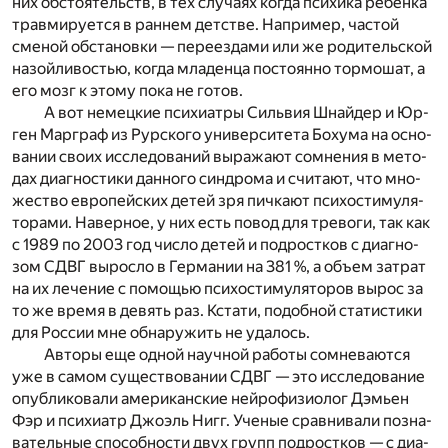
них об­сто­я­тельств, в тех слу­ча­ях ко­гда пси­хи­ка ре­бен­ка
трав­ми­ру­ет­ся в ран­нем дет­стве. На­при­мер, ча­стой
сме­ной об­ста­нов­ки — пе­ре­ез­да­ми или же ро­ди­тель­ской
на­зой­ли­во­стью, ко­гда мла­ден­ца по­сто­ян­но тор­мо­шат, а
его мозг к это­му пока не го­тов.
А вот не­мец­кие пси­хи­а­тры Силь­вия Шнай­дер и Юр­
ген Мар­граф из Рур­ско­го уни­вер­си­те­та Бо­ху­ма на осно­
ва­нии сво­их ис­сле­до­ва­ний вы­ра­жа­ют со­мне­ния в ме­то­
дах диа­гно­сти­ки дан­но­го син­дро­ма и счи­та­ют, что мно­
же­ство ев­ро­пей­ских де­тей зря пич­ка­ют пси­хо­сти­му­ля­
то­ра­ми. На­вер­ное, у них есть по­вод для тре­во­ги, так как
с 1989 по 2003 год чис­ло де­тей и под­рост­ков с диа­гно­
зом СДВГ вы­рос­ло в Гер­ма­нии на 381 %, а объ­ем за­трат
на их ле­че­ние с по­мо­щью пси­хо­сти­му­ля­то­ров вы­рос за
то же вре­мя в де­вять раз. Кста­ти, по­доб­ной ста­ти­сти­ки
для Рос­сии мне об­на­ру­жить не уда­лось.
Ав­то­ры еще од­ной на­уч­ной ра­бо­ты со­мне­ва­ют­ся
уже в са­мом су­ще­ство­ва­нии СДВГ — это ис­сле­до­ва­ние
опуб­ли­ко­ва­ли аме­ри­кан­ские ней­ро­фи­зио­лог Дэмьен
Фэр и пси­хи­атр Джо­эль Нигг. Уче­ные срав­ни­ва­ли по­зна­
ва­тель­ные спо­соб­но­сти двух групп под­рост­ков — с диа­