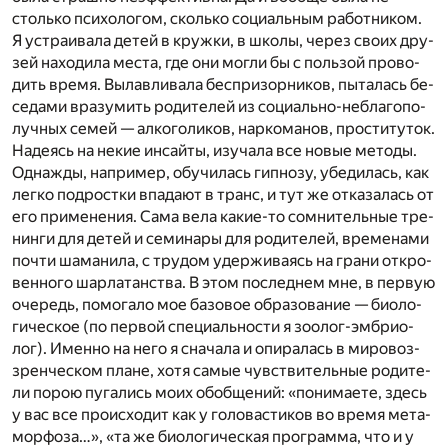
столь­ко пси­хо­ло­гом, сколь­ко со­ци­аль­ным ра­бот­ни­ком.
Я устра­и­ва­ла де­тей в круж­ки, в шко­лы, че­рез сво­их дру­
зей на­хо­ди­ла ме­ста, где они мог­ли бы с поль­зой про­во­
дить вре­мя. Вы­лав­ли­ва­ла бес­при­зор­ни­ков, пы­та­лась бе­
се­да­ми вра­зу­мить ро­ди­те­лей из со­ци­аль­но-не­бла­го­по­
луч­ных се­мей — ал­ко­го­ли­ков, нар­ко­ма­нов, про­сти­ту­ток.
На­де­ясь на не­кие ин­сай­ты, изу­ча­ла все но­вые ме­то­ды.
Од­на­жды, на­при­мер, обу­чи­лась гип­но­зу, убе­ди­лась, как
лег­ко под­рост­ки впа­да­ют в транс, и тут же от­ка­за­лась от
его при­ме­не­ния. Сама вела ка­кие-то со­мни­тель­ные тре­
нин­ги для де­тей и се­ми­на­ры для ро­ди­те­лей, вре­ме­на­ми
по­чти ша­ма­ни­ла, с тру­дом удер­жи­ва­ясь на гра­ни от­кро­
вен­но­го шар­ла­тан­ства. В этом по­след­нем мне, в пер­вую
оче­редь, по­мо­га­ло мое ба­зо­вое об­ра­зо­ва­ние — био­ло­
ги­че­ское (по пер­вой спе­ци­аль­но­сти я зоо­лог-эм­брио­
лог). Имен­но на него я сна­ча­ла и опи­ра­лась в ми­ро­воз­
зрен­че­ском пла­не, хотя са­мые чув­стви­тель­ные ро­ди­те­
ли по­рою пу­га­лись моих обоб­ще­ний: «по­ни­ма­е­те, здесь
у вас все про­ис­хо­дит как у го­ло­ва­сти­ков во вре­мя ме­та­
мор­фо­за…», «та же био­ло­ги­че­ская про­грам­ма, что и у