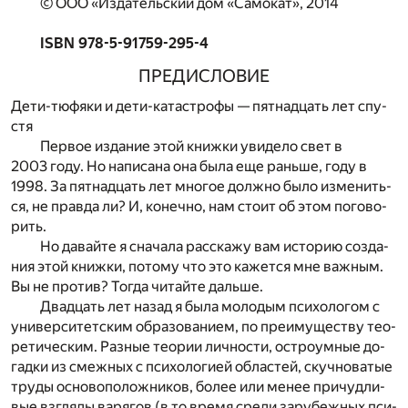
© ООО «Издательский дом «Самокат», 2014
ISBN 978-5-91759-295-4
ПРЕ­ДИ­СЛО­ВИЕ
Дети-тю­фя­ки и дети-ка­та­стро­фы — пят­на­дцать лет спу­
стя
Пер­вое из­да­ние этой книж­ки уви­де­ло свет в
2003 году. Но на­пи­са­на она была еще рань­ше, году в
1998. За пят­на­дцать лет мно­гое долж­но было из­ме­нить­
ся, не прав­да ли? И, ко­неч­но, нам сто­ит об этом по­го­во­
рить.
Но да­вай­те я сна­ча­ла рас­ска­жу вам ис­то­рию со­зда­
ния этой книж­ки, по­то­му что это ка­жет­ся мне важ­ным.
Вы не про­тив? То­гда чи­тай­те даль­ше.
Два­дцать лет на­зад я была мо­ло­дым пси­хо­ло­гом с
уни­вер­си­тет­ским об­ра­зо­ва­ни­ем, по пре­иму­ще­ству те­о­
ре­ти­че­ским. Раз­ные те­о­рии лич­но­сти, остро­ум­ные до­
гад­ки из смеж­ных с пси­хо­ло­ги­ей об­ла­стей, скуч­но­ва­тые
тру­ды осно­во­по­лож­ни­ков, бо­лее или ме­нее при­чуд­ли­
вые взгля­ды ва­ря­гов (в то вре­мя сре­ди за­ру­беж­ных пси­