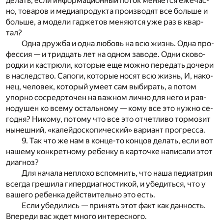
де­лать, если ин­фор­ма­ци­он­ный по­ток ме­ня­ет­ся еже­час­
но, то­ва­ров и ме­диа­про­дук­та про­из­во­дят все боль­ше и
боль­ше, а мо­де­ли га­дже­тов ме­ня­ют­ся уже раз в квар­
тал?
Одна друж­ба и одна лю­бовь на всю жизнь. Одна про­
фес­сия — и трид­цать лет на од­ном за­во­де. Одни ско­во­
род­ки и ка­стрюли, ко­то­рые еще мож­но пе­ре­дать до­че­ри
в на­след­ство. Са­по­ги, ко­то­рые но­сят всю жизнь, И, на­ко­
нец, че­ло­век, ко­то­рый уме­ет
сам
вы­би­рать, а по­том
упор­но со­сре­до­то­чен на важ­ном лич­но для него и рав­
но­ду­шен ко все­му осталь­но­му — кому все это нуж­но се­
го­дня? Ни­ко­му, по­то­му что все это от­чет­ли­во тор­мо­зит
ны­неш­ний, «ка­лей­до­ско­пи­че­ский» ва­ри­ант про­грес­са.
9. Так что же нам в кон­це-то кон­цов де­лать, если вот
на­ше­му кон­крет­но­му ре­бен­ку в кар­точ­ке на­пи­са­ли этот
диа­гноз?
Для на­ча­ла не­пло­хо вспо­мнить, что наша пе­ди­а­трия
все­гда гре­ши­ла ги­пер­диа­гно­сти­кой, и убе­дить­ся, что у
ва­ше­го ре­бен­ка дей­стви­тель­но
это
есть.
Если убе­ди­лись — при­нять этот факт как дан­ность.
Впе­ре­ди вас ждет мно­го ин­те­рес­но­го.