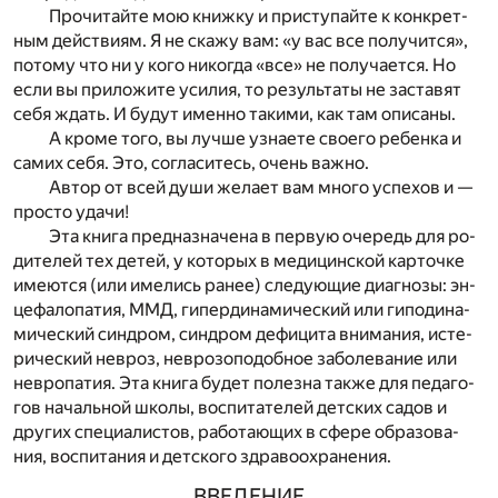
Про­чи­тай­те мою книж­ку и при­сту­пай­те к кон­крет­
ным дей­стви­ям. Я не ска­жу вам: «у вас все по­лу­чит­ся»,
по­то­му что ни у кого ни­ко­гда «все» не по­лу­ча­ет­ся. Но
если вы при­ло­жи­те уси­лия, то ре­зуль­та­ты не за­ста­вят
себя ждать. И бу­дут имен­но та­ки­ми, как там опи­са­ны.
А кро­ме того, вы луч­ше узна­е­те сво­е­го ре­бен­ка и
са­мих себя. Это, со­гла­си­тесь, очень важ­но.
Ав­тор от всей души же­ла­ет вам мно­го успе­хов и —
про­сто уда­чи!
Эта кни­га пред­на­зна­че­на в пер­вую оче­редь для ро­
ди­те­лей тех де­тей, у ко­то­рых в ме­ди­цин­ской кар­точ­ке
име­ют­ся (или име­лись ра­нее) сле­ду­ю­щие диа­гно­зы:
эн­
це­фа­ло­па­тия, ММД, ги­пер­ди­на­ми­че­ский или ги­по­ди­на­
ми­че­ский син­дром, син­дром де­фи­ци­та вни­ма­ния,
исте­
ри­че­ский нев­роз, нев­ро­зо­по­доб­ное за­бо­ле­ва­ние или
нев­ро­па­тия. Эта кни­га бу­дет по­лез­на так­же для пе­да­го­
гов на­чаль­ной шко­лы, вос­пи­та­те­лей дет­ских са­дов и
дру­гих спе­ци­а­ли­стов, ра­бо­та­ю­щих в сфе­ре об­ра­зо­ва­
ния, вос­пи­та­ния и дет­ско­го здра­во­охра­не­ния.
ВВЕ­ДЕ­НИЕ