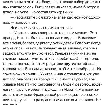
вив его там ле­жать на боку, взял с пол­ки на­бор де­ре­вян­
ных го­ло­во­ло­мок. Вы­сы­пав их на ко­вер, на­чал бы­стро и
до­воль­но успеш­но со­став­лять кар­тин­ки.
— Рас­ска­жи­те с са­мо­го на­ча­ла и как мож­но по­дроб­
нее, — по­про­си­ла я.
Ини­ци­а­ти­ву сно­ва пе­ре­хва­тил папа.
— Учи­тель­ни­цы го­во­рят, что он всем ме­ша­ет. Это
прав­да, На­та­ша была на за­ня­ти­ях и ви­де­ла. Вска­ки­ва­ет
все вре­мя, бе­га­ет, дер­га­ет дру­гих де­тей. Го­во­рит, ко­гда
его не спра­ши­ва­ют. Вы­пол­ня­ет не те за­да­ния, ко­то­рые
за­да­ют, а то, что ему хо­чет­ся. Уве­ще­ва­ний ни­ка­ких не
слу­ша­ет, мо­жет учи­тель­ни­цу пе­ре­бить… Они тер­пе­ли,
сколь­ко мог­ли, но по­том ро­ди­те­ли дру­гих де­тей ста­ли
жа­ло­вать­ся. Вот нам и ска­за­ли, чтоб мы его за­бра­ли… Их
тоже мож­но по­нять…Учи­тель­ни­ца ма­те­ма­ти­ки, как уви­
дит его, улы­ба­ет­ся и го­во­рит: «При­вет­ствую вас, гра­
жда­нин Ма­рат! Что, се­го­дня опять бу­дем ре­во­лю­цию де­
лать?» Так его и зо­вет «гра­жда­нин Ма­рат». Мы по­ни­ма­
ем, это в смыс­ле Фран­цуз­ской ре­во­лю­ции, но ас­со­ци­а­
ции-то дру­гие — «гра­жда­нин на­чаль­ник» и все та­кое. Не­
при­ят­но!