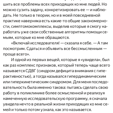
шить все про­бле­мы всех при­хо­дя­щих ко мне лю­дей. Но
мож­но су­зить за­да­чу, кон­кре­ти­зи­ро­вать ее — и на­блю­
дать. Не толь­ко в те­о­рии, но и в моей по­все­днев­ной
прак­ти­ке на­вер­ня­ка есть ка­кие-то об­щие за­ко­но­мер­но­
сти, симп­то­мо­ком­плек­сы, вы­де­лив ко­то­рые я смо­гу на­
ра­бо­тать уже свои соб­ствен­ные ал­го­рит­мы по­мо­щи се­
мьям, ко­то­рые ко мне об­ра­ща­ют­ся.
«Вклю­чай ис­сле­до­ва­те­ля! — ска­за­ла я себе. — А там
по­смот­рим. Сдать­ся и объ­явить все бес­смыс­лен­ным —
про­ще все­го».
И од­ной из пер­вых ве­щей, ко­то­рые я «уви­де­ла», был
как раз ком­плекс при­зна­ков, ко­то­рый те­перь чаще все­го
на­зы­ва­ет­ся
СДВГ
(син­дром де­фи­ци­та вни­ма­ния с ги­пе­
рак­тив­но­стью), а то­гда на­зы­вал­ся ги­пер­ди­на­ми­че­ским
или ги­пер­ки­не­ти­че­ским син­дро­мом. Для меня по­сле­до­
ва­тель­ность была имен­но та­ко­ва: пы­та­ясь сде­лать свою
ра­бо­ту в по­ли­кли­ни­ке бо­лее осмыс­лен­ной и ре­а­ли­зуя
на­ме­чен­ную ис­сле­до­ва­тель­скую про­грам­му, я сна­ча­ла
уви­де­ла не­что в ре­аль­ной жиз­ни при­хо­дя­щих ко мне се­
мей и толь­ко по­том узна­ла, как это на­зы­ва­ет­ся.