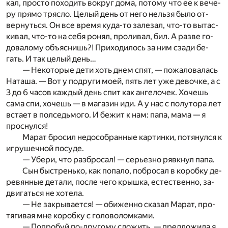
кал, про­сто по­хо­дить во­круг дома, по­то­му что ее к ве­че­
ру пря­мо тря­сло. Це­лый день от него не­льзя было от­
вер­нуть­ся. Он все вре­мя куда-то за­ле­зал, что-то вы­тас­
ки­вал, что-то на себя ро­нял, про­ли­вал, бил. А раз­ве го­
до­ва­ло­му объ­яс­нишь?! При­хо­ди­лось за ним сза­ди бе­
гать. И так це­лый день…
— Не­ко­то­рые дети хоть днем спят, — по­жа­ло­ва­лась
На­та­ша. — Вот у по­дру­ги моей, пять лет уже де­воч­ке, а с
3 до 6 ча­сов каж­дый день спит как ан­ге­ло­чек. Хо­чешь
сама спи, хо­чешь — в ма­га­зин иди. А у нас с по­лу­то­ра лет
вста­ет в пол­седь­мо­го. И бе­жит к нам: папа, мама — я
про­снул­ся!
Ма­рат бро­сил не­до­со­бран­ные кар­тин­ки, по­тя­нул­ся к
иг­ру­шеч­ной по­су­де.
— Убе­ри, что раз­бро­сал! — се­рьез­но рявк­нул папа.
Сын бы­стрень­ко, как по­па­ло, по­бро­сал в ко­роб­ку де­
ре­вян­ные де­та­ли, по­сле чего крыш­ка, есте­ствен­но, за­
дви­гать­ся не хо­те­ла.
— Не за­кры­ва­ет­ся! — оби­жен­но ска­зал Ма­рат, про­
тя­ги­вая мне ко­роб­ку с го­ло­во­лом­ка­ми.
— По­про­буй по-дру­го­му сло­жить, — пред­ло­жи­ла я.