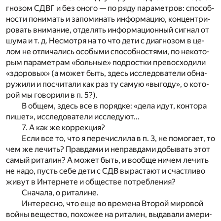
гно­зом СДВГ и без оно­го — по ряду па­ра­мет­ров: спо­соб­
но­сти по­ни­мать и за­по­ми­нать ин­фор­ма­цию, кон­цен­три­
ро­вать вни­ма­ние, от­де­лять ин­фор­ма­ци­он­ный сиг­нал от
шума и т. д. Не­смот­ря на то что дети с диа­гно­зом в це­
лом не от­ли­ча­лись осо­бы­ми спо­соб­но­стя­ми, по не­ко­то­
рым па­ра­мет­рам «боль­ные» под­рост­ки пре­вос­хо­ди­ли
«здо­ро­вых» (а мо­жет быть, здесь ис­сле­до­ва­те­ли об­на­
ру­жи­ли и по­счи­та­ли как раз ту са­мую «вы­го­ду», о ко­то­
рой мы го­во­ри­ли в п. 5?).
В об­щем, здесь все в по­ряд­ке: «дела идут, кон­то­ра
пи­шет», ис­сле­до­ва­те­ли ис­сле­ду­ют…
7. А как же кор­рек­ция?
Если все то, что я пе­ре­чис­ли­ла в п. 3, не по­мо­га­ет, то
чем же ле­чить? Прав­да­ми и не­прав­да­ми до­бы­вать этот
са­мый ри­та­лин? А мо­жет быть, и во­об­ще ни­чем ле­чить
не надо, пусть себе дети с СДВ вы­рас­та­ют и счаст­ли­во
жи­вут в Ин­тер­не­те и об­ще­стве по­треб­ле­ния?
Сна­ча­ла, о ри­та­ли­не.
Ин­те­рес­но, что еще во вре­ме­на Вто­рой ми­ро­вой
вой­ны ве­ще­ство, по­хо­жее на ри­та­лин, вы­да­ва­ли аме­ри­