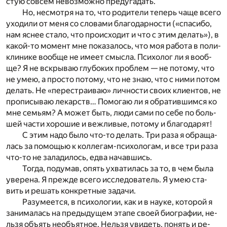
стую со­всем не­воз­мож­но пред­уга­дать.
Но, не­смот­ря на то, что ро­ди­те­ли те­перь чаще все­го
ухо­ди­ли от меня со сло­ва­ми бла­го­дар­но­сти («спа­си­бо,
нам яс­нее ста­ло, что про­ис­хо­дит и что с этим де­лать»), в
ка­кой-то мо­мент мне по­ка­за­лось, что моя ра­бо­та в по­ли­
кли­ни­ке во­об­ще не име­ет смыс­ла. Пси­хо­лог ли я во­об­
ще? Я не вскры­ваю глу­бо­ких про­блем — не по­то­му, что
не умею, а про­сто по­то­му, что не знаю, что с ними по­том
де­лать. Не «пе­ре­стра­и­ваю» лич­но­сти сво­их кли­ен­тов, не
про­пи­сы­ваю ле­карств… По­мо­гаю ли я обра­тив­шим­ся ко
мне се­мьям? А мо­жет быть, люди сами по себе по боль­
шей ча­сти хо­ро­шие и веж­ли­вые, по­то­му и бла­го­да­рят!
С этим надо было что-то де­лать. Три раза я об­ра­ща­
лась за по­мо­щью к кол­ле­гам-пси­хо­ло­гам, и все три раза
что-то не за­ла­ди­лось, едва на­чав­шись.
То­гда, по­ду­мав, опять ухва­ти­лась за то, в чем была
уве­ре­на. Я преж­де все­го ис­сле­до­ва­тель. Я умею ста­
вить и ре­шать кон­крет­ные за­да­чи.
Ра­зу­ме­ет­ся, в пси­хо­ло­гии, как и в на­у­ке, ко­то­рой я
за­ни­ма­лась на пре­ды­ду­щем эта­пе сво­ей био­гра­фии, не­
льзя объ­ять не­объ­ят­ное. Не­льзя уви­деть, по­нять и ре­