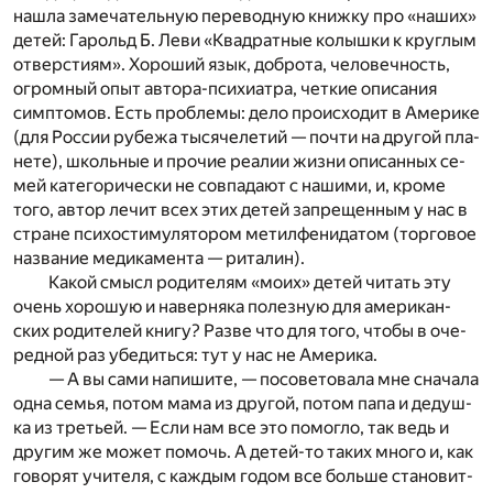
на­шла за­ме­ча­тель­ную пе­ре­вод­ную книж­ку про «на­ших»
де­тей: Га­рольд Б. Леви «Квад­рат­ные ко­лыш­ки к круг­лым
от­вер­сти­ям». Хо­ро­ший язык, до­бро­та, че­ло­веч­ность,
огром­ный опыт ав­то­ра-пси­хи­а­тра, чет­кие опи­са­ния
симп­то­мов. Есть про­бле­мы: дело про­ис­хо­дит в Аме­ри­ке
(для Рос­сии ру­бе­жа ты­ся­че­ле­тий — по­чти на дру­гой пла­
не­те), школь­ные и про­чие ре­а­лии жиз­ни опи­сан­ных се­
мей ка­те­го­ри­че­ски не сов­па­да­ют с на­ши­ми, и, кро­ме
того, ав­тор ле­чит всех этих де­тей за­пре­щен­ным у нас в
стра­не пси­хо­сти­му­ля­то­ром ме­тил­фе­нида­том (тор­го­вое
на­зва­ние ме­ди­ка­мен­та — ри­та­лин).
Ка­кой смысл ро­ди­те­лям «моих» де­тей чи­тать эту
очень хо­ро­шую и на­вер­ня­ка по­лез­ную для аме­ри­кан­
ских ро­ди­те­лей кни­гу? Раз­ве что для того, что­бы в оче­
ред­ной раз убе­дить­ся: тут у нас не Аме­ри­ка.
— А вы сами на­пи­ши­те, — по­со­ве­то­ва­ла мне сна­ча­ла
одна се­мья, по­том мама из дру­гой, по­том папа и де­душ­
ка из тре­тьей. — Если нам все это по­мо­гло, так ведь и
дру­гим же мо­жет по­мочь. А де­тей-то та­ких мно­го и, как
го­во­рят учи­те­ля, с каж­дым го­дом все боль­ше ста­но­вит­