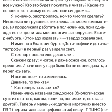
все нуж­но? Кто это бу­дет по­ку­пать и чи­тать? Ка­кие-то
не­по­нят­ные, ни­ко­му не из­вест­ные син­дро­мы…
Я, ко­неч­но, рас­стро­и­лась, но что я мог­ла сде­лать?
Не­сколь­ко лет ру­ко­пись тихо ле­жа­ла в моем ком­пью­те­
ре, а я про­дол­жа­ла ра­бо­тать в по­ли­кли­ни­ке, пока од­на­
жды ее не про­чи­та­ла моя энер­гич­ная по­дру­га из Ека­те­
рин­бур­га. «Это надо из­да­вать!» — твер­до ска­за­ла она.
И имен­но в Ека­те­рин­бур­ге «Дети-тю­фя­ки и дети-ка­
та­стро­фы» в пер­вый раз уви­де­ли свет.
С тех пор про­шло еще де­сять лет.
Ска­жем сра­зу: мно­гое, и даже основ­ное, оста­лось
преж­ним. Ина­че кни­гу надо было бы не пе­ре­из­да­вать, а
пе­ре­пи­сы­вать.
И все же кое-что из­ме­ни­лось.
Да­вай­те, по пунк­там.
1. Как те­перь на­зы­ва­ет­ся?
Из­ме­ни­лись на­зва­ния син­дро­мов (био­ло­ги­че­ская
суть их от это­го, как вы, ко­неч­но, по­ни­ма­е­те, не ста­ла
дру­гой). Те­перь у ма­лень­ких де­тей в кар­точ­ках вме­сто
ПЭП (пе­ри­на­таль­ная эн­це­фа­ло­па­тия) пи­шут ПП­ЦНС (пе­