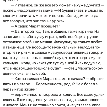
— И глав­ное, он же все это мо­жет не хуже дру­гих! —
по­спе­ши­ла до­пол­нить мама. — И бук­вы зна­ет, и сло­ва по
сло­гам про­чи­тать мо­жет, и по-ан­глий­ски дома ино­гда
все го­во­рит, что они там на уро­ках…
— А са­дик Ма­рат по­се­ща­ет?
— Да, вто­рой год. Там, в об­щем, та же кар­ти­на. На
за­ня­ти­ях он либо в углу иг­ра­ет, либо во­об­ще в груп­пе
остав­ля­ют, что­бы не ме­шал. Физ­куль­ту­ру толь­ко лю­бит
и тан­цы еще. Он во­об­ще-то му­зы­каль­ный, ме­ло­дии по­
вто­ря­ет и ритм, в са­ди­ке муз­ру­ко­во­ди­тель­ни­ца го­во­ри­
ла, что у него очень хо­ро­ший слух, что его надо в му­зы­
каль­ную шко­лу, но ка­кая уж тут му­зы­ка! Я как по­ду­маю,
что в на­сто­я­щей-то шко­ле бу­дет… — отец Ма­ра­та со­кру­
шен­но по­ка­чал го­ло­вой.
— Как раз­ви­вал­ся Ма­рат с са­мо­го на­ча­ла? — обра­ти­
лась я к ма­те­ри. — Бе­ре­мен­ность, роды? Чем бо­лел в
пер­вый год жиз­ни?
— Бе­ре­мен­ность я хо­ро­шо от­хо­ди­ла. Все даже удив­
ля­лись. Я же то­гда еще учи­лась, по­чти до са­мых ро­дов —
и ни­че­го. Меня и не тош­ни­ло по­чти, и не уста­ва­ла, ап­пе­