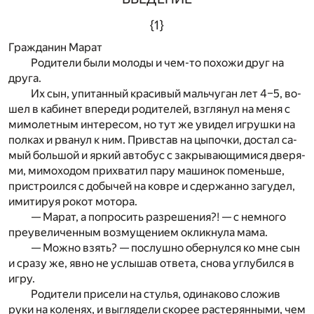
{1}
Гра­жда­нин Ма­рат
Ро­ди­те­ли были мо­ло­ды и чем-то по­хо­жи друг на
дру­га.
Их сын, упи­тан­ный кра­си­вый маль­чу­ган лет 4–5, во­
шел в ка­би­нет впе­ре­ди ро­ди­те­лей, взгля­нул на меня с
ми­мо­лет­ным ин­те­ре­сом, но тут же уви­дел иг­руш­ки на
пол­ках и рва­нул к ним. При­встав на цы­поч­ки, до­стал са­
мый боль­шой и яр­кий ав­то­бус с за­кры­ва­ю­щи­ми­ся две­ря­
ми, ми­мо­хо­дом при­хва­тил пару ма­ши­нок по­мень­ше,
при­стро­ил­ся с до­бы­чей на ков­ре и сдер­жан­но за­гу­дел,
ими­ти­руя ро­кот мо­то­ра.
— Ма­рат, а по­про­сить раз­ре­ше­ния?! — с не­мно­го
пре­уве­ли­чен­ным воз­му­ще­ни­ем оклик­ну­ла мама.
— Мож­но взять? — по­слуш­но обер­нул­ся ко мне сын
и сра­зу же, явно не услы­шав от­ве­та, сно­ва углу­бил­ся в
игру.
Ро­ди­те­ли при­се­ли на сту­лья, оди­на­ко­во сло­жив
руки на ко­ле­нях, и вы­гля­де­ли ско­рее рас­те­рян­ны­ми, чем