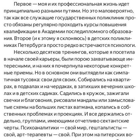
Пер­вое — моя и их про­фес­си­о­наль­ная жизнь идет
прин­ци­пи­аль­но раз­ны­ми пу­тя­ми. Но это ма­ло­ве­ро­ят­но,
так как все слу­жа­щие го­су­дар­ствен­ных по­ли­кли­ник про­
сто обя­за­ны ре­гу­ляр­но про­хо­дить кур­сы по­вы­ше­ния
ква­ли­фи­ка­ции в Ака­де­мии по­сле­ди­плом­но­го об­ра­зо­ва­
ния. Вто­рое (и к это­му я скло­ня­юсь) в дет­ских по­ли­кли­
ни­ках Пе­тер­бур­га про­сто ред­ко встре­ча­ют­ся пси­хо­ло­ги.
Не­сколь­ко де­сят­ков тре­нин­гов, ко­то­рые я по­се­ти­ла
в на­ча­ле сво­ей ка­рье­ры, были по­рою за­хва­ты­ва­ю­ще ин­
те­рес­ны­ми, и на них я по­черп­ну­ла не­ко­то­рые кон­крет­
ные при­е­мы. Но в основ­ном они вы­гля­де­ли как сим­па­
тич­ная ту­сов­ка: свои для сво­их. Со­би­ра­лись на квар­ти­
рах, в под­ва­лах и на чер­да­ках, в за­тих­ших ве­чер­них шко­
лах и в дет­ских са­ди­ках. Са­ди­лись в кру­жок, за­жи­га­ли
свеч­ки и бла­го­во­ния, ри­со­ва­ли ман­да­лы или за­мыс­ло­ва­
тые схе­мы на боль­ших ли­стах ват­ма­на, ко­па­лись в соб­
ствен­ных про­бле­мах и про­ек­ци­ях. И все дер­жа­лись от­
дель­но, груп­па­ми, име­ю­щи­ми от­чет­ли­во сек­тант­ские
чер­ты. Пси­хо­ана­ли­ти­ки — свой мир, ге­шталь­ти­сты —
свой, арт-те­ра­пев­ты — свой. При этом на пи­тер­ских во­