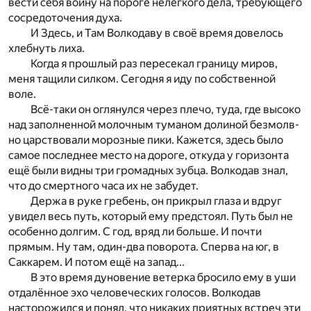
вести себя воину на пороге нелёгкого дела, требующего
сосредоточения духа.
И Здесь, и Там Волкодаву в своё время довелось
хле
б­нуть лиха.
Когда я прошлый раз пересекал границу миров,
меня тащили силком. Сегодня я иду по собственной
воле.
Всё-таки он оглянулся через плечо, туда, где высоко
над заполненной молочным туманом долиной безмолв­
но царствовали морозные пики. Кажется, здесь было
самое последнее место на дороге, откуда у горизонта
ещё
были видны три громадных зубца. Волкодав знал,
что д
о смертного часа их не забудет.
Держа в руке гребень, он прикрыл глаза и вдруг
увидел весь путь, который ему предстоял. Путь был не
особенно долгим. С год, вряд ли больше. И почти
прямым. Ну там, один-два поворота. Сперва на юг, в
Саккарем. И потом ещё на запад...
В это время дуновение ветерка бросило ему в уши
о
т­далённое эхо человеческих голосов. Волкодав
насторо
жился и понял, что никаких приятных встреч эти