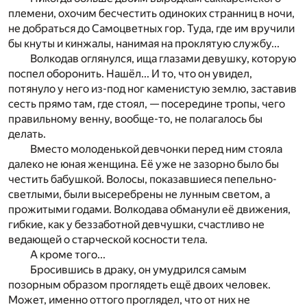
племени,
охочим бесчестить одиноких странниц в ночи,
не добраться
до Самоцветных гор. Туда, где им вручили
бы кнуты и кинжалы, нанимая на проклятую службу...
Волкодав оглянулся, ища глазами девушку, которую
поспел оборонить. Нашёл... И то, что он увидел,
потянуло у него из-под ног каменистую землю, заставив
сесть
прямо там, где стоял, — посередине тропы, чего
правиль
ному венну, вообще-то, не полагалось бы
делать.
Вместо молоденькой девчонки перед ним стояла
далеко не юная женщина. Её уже не зазорно было бы
чес­т
ить бабушкой. Волосы, показавшиеся пепельно-
све
тлы­ми, были высеребрены не лунным светом, а
прожитыми годами. Волкодава обманули её движения,
гибкие, как у беззаботной девчушки, счастливо не
ведающей о старческой косности тела.
А кроме того...
Бросившись в драку, он умудрился самым
позорным образом проглядеть ещё двоих человек.
Может, именно оттого проглядел, что от них не