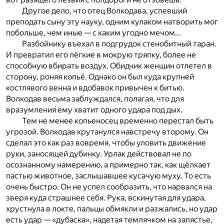
Другое дело, что отец Волкодава, успевший
преподать сыну эту науку, одним кулаком натворить мог
побольше, чем иные — с каким угодно мечом...
Разбойнику въехал в подгрудок стенобитный таран.
И превратил его лёгкие в мокрую тряпку, более не
способную вбирать воздух. Обидчик женщин отлетел в
сторону, роняя копьё. Однако он был куда крупней
костля
вого венна и вдобавок привычен к битью.
Волкодав вес
ь
ма заблуждался, полагая, что для
вразумления ему хв
атит одного удара под дых.
Тем не менее копьеносец временно перестал быть
угро­зой. Волкодав крутанулся навстречу второму. Он
сде­лал это как раз вовремя, чтобы уловить движение
р
у­ки, заносящей дубинку. Урлак действовал не по
осознан­
ному намерению, а примерно так, как щёлкает
пастью
жи­вотное, заслышавшее кусачую муху. То есть
очень быстро. Он не успел сообразить, что нарвался на
зверя куда страшнее себя. Рука, вскинутая для удара,
хрустнула в локте, пальцы обмякли и разжались, но удар
есть удар — «дубаска», надетая темлячком на запястье,