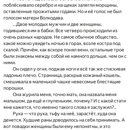
поблёскивало серебро и на щеках залегли морщины,
оставленные прожитыми годами. Но и её голос не был
голосом матери Волкодава.
...Двое молодых мужчин и две женщины,
годившиеся им в бабки. Все четверо происходили из
очень разных народов. Не самое обычное общество,
какое можно уви
деть ночью в горах, возле костра под
скалой. Причём, как
в
скоре понял венн, остальные трое
были знакомы меж
ду собой не намного дольше, чем он с
ними.
Он сидел у огня, поджав ноги и всё так же стискивая
ладонью плечо. Странница, раскрыв кожаный кошель,
сме­шивала в маленькой чашке невесомые блестящие
по
­рошки.
Она журила меня, точно мать, она назвала меня
малышом, да ещё и глупеньким, почему? И с какой стати
мне кажется, что именно такого слова я заслужил?..
Рука — что рука, тьфу на неё, зарастёт, куда она
ден
ет­
ся. Худшие раны доводилось на себя принимать. А
вот п
овадки женщины были ему непонятны, и это