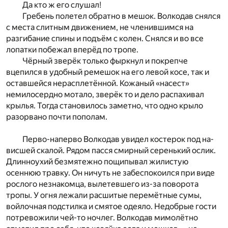
Да кто ж его слушал!
Гребень полетел обратно в мешок. Волкодав снялся
с места слитным движением, не членившимся на
разгибание спины и подъём с колен. Снялся и во все
лопатки побежал вперёд по тропе.
Чёрный зверёк только фыркнул и покрепче
вцепился
в удобный ремешок на его левой косе, так и
оставшейся
нерасплетённой. Кожаный «насест»
немилосердно мо
та­ло, зверёк то и дело распахивал
крылья. Тогда становилось заметно, что одно крыло
разорвано почти пополам.
Перво-наперво Волкодав увидел костерок под на­
висшей скалой. Рядом пасся смирный серенький ослик.
Длин­ноухий безмятежно пощипывал жилистую
осеннюю
травку. Он ничуть не забеспокоился при виде
рослого незнакомца, вылетевшего из-за поворота
тропы. У огня
лежали расшитые перемётные сумы,
войлочная по
дстил­
ка и смятое одеяло. Недобрые гости
потревожили чей-то
ночлег. Волкодав мимолётно