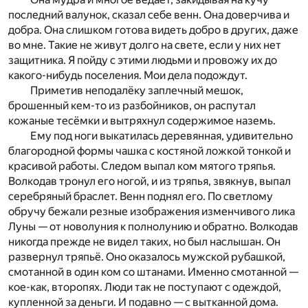
послед
ний валунок, сказал себе венн.
Она доверчива и
добра. Она слишком готова видеть добро в других, даже
во мне. Такие не
живут долго на свете, если у них нет
защитника. Я пойду с этими людьми и провожу их до
какого-нибудь поселения. Мои дела подождут.
Приметив неподалёку заплечный мешок,
брошенны
й кем-то из разбойников, он распутал
кожаные тесёмки и вытряхнул содержимое наземь.
Ему под ноги выкатилась деревянная, удивительно
благородной формы чашка с костяной ложкой тонкой и
красивой работы. Следом выпал ком мятого тряпья.
В
ол­кодав тронул его ногой, и из тряпья, звякнув, выпал
се
ребряный браслет. Венн поднял его. По светлому
обручу
бежали резные изображения изменчивого лика
Луны — от новолуния к полнолунию и обратно. Волкодав
никогда прежде не видел таких, но был наслышан. Он
развер­нул тряпьё. Оно оказалось мужской рубашкой,
смотанной в один ком со штанами. Именно смотанной —
кое-как, второпях. Люди так не поступают с одеждой,
купленной
за деньги. И подавно — с вытканной дома.