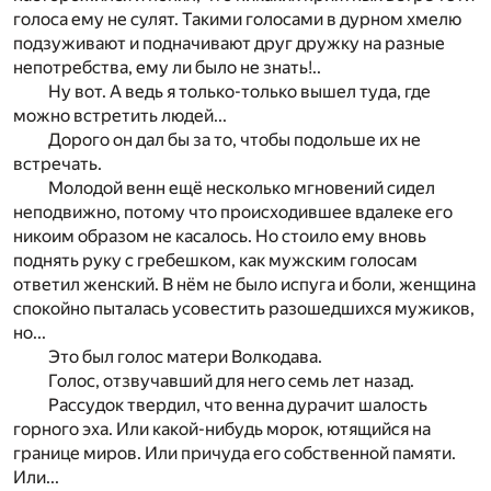
голос
а ему не сулят. Такими голосами в дурном хмелю
подзу
живают и подначивают друг дружку на разные
неп
отреб­ства, ему ли было не знать!..
Ну вот. А ведь я только-только вышел туда, где
можно встретить людей...
Дорого он дал бы за то, чтобы подольше их не
встречать.
Молодой венн ещё несколько мгновений сидел
неподвижно, потому что происходившее вдалеке его
никоим образом не касалось. Но стоило ему вновь
поднять ру­ку с гребешком, как мужским голосам
ответил женский. В нём не было испуга и боли, женщина
спокойно пыталась усовестить разошедшихся мужиков,
но...
Это был голос матери Волкодава.
Голос, отзвучавший для него семь лет назад.
Рассудок твердил, что венна дурачит шалость
горного эха. Или какой-нибудь морок, ютящийся на
границе миров. Или причуда его собственной памяти.
Или...