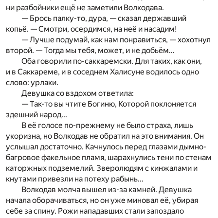
ни разбойники ещё не заметили Волкодава.
— Брось палку-то, дура, — сказал державший
копьё. — Смотри, осердимся, на неё и насадим!
— Лучше подумай, как нам понравиться, — хохотнул
второй. — Тогда мы тебя, может, и не добьём...
Оба говорили по-саккаремски. Для таких, как они,
и в Саккареме, и в соседнем Халисуне водилось одно
слово: урлаки.
Девушка со вздохом ответила:
— Так-то вы чтите Богиню, Которой поклоняется
здешний народ...
В её голосе по-прежнему не было страха, лишь
укоризна, но Волкодав не обратил на это внимания. Он
услышал достаточно. Качнулось перед глазами дымно-
багровое факельное пламя, шарахнулись тени по стенам
каторжных подземелий. Зверолюдям с кинжалами и
кн
у­тами привезли на потеху рабынь...
Волкодав молча вышел из-за камней. Девушка
начала
об
орачиваться, но он уже миновал её, убирая
себе за
спину. Рожи нападавших стали запоздало