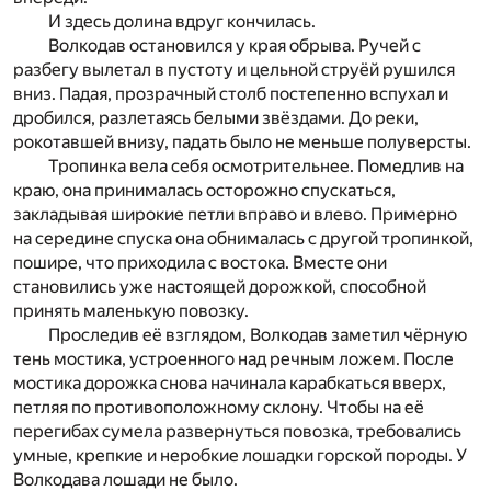
И здесь долина вдруг кончилась.
Волкодав остановился у края обрыва. Ручей с
разбег
у вылетал в пустоту и цельной струёй рушился
вниз. Падая, прозрачный столб постепенно вспухал и
дробился,
разлетаясь белыми звёздами. До реки,
рокотавшей внизу
, падать было не меньше полуверсты.
Тропинка вела себя осмотрительнее. Помедлив на
краю, она принималась осторожно спускаться,
закладывая широкие петли вправо и влево. Примерно
на середи­не спуска она обнималась с другой тропинкой,
пошире, что приходила с востока. Вместе они
становились уже
настоящей дорожкой, способной
принять маленькую
по­возку.
Проследив её взглядом, Волкодав заметил чёрную
тень мостика, устроенного над речным ложем. После
м
ос­­тика дорожка снова начинала карабкаться вверх,
петляя по противоположному склону. Чтобы на её
перегибах сумела развернуться повозка, требовались
умные, крепкие и неробкие лошадки горской породы. У
Волкодава лошади не было.