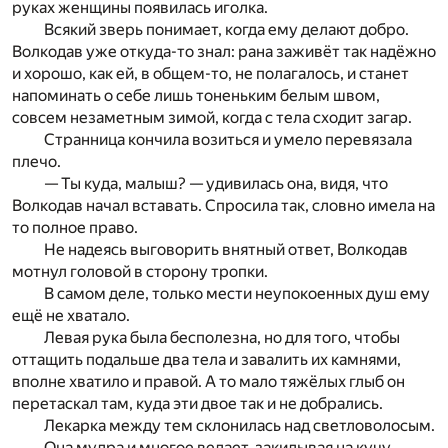
руках женщины появилась иголка.
Всякий зверь понимает, когда ему делают добро.
Во
л­
кодав уже откуда-то знал: рана заживёт так надёжно
и хо­
рошо, как ей, в общем-то, не полагалось, и станет
на
поми­нать о себе лишь тоненьким белым швом,
совсем незаметным зимой, когда с тела сходит загар.
Странница кончила возиться и умело перевязала
плечо.
— Ты куда, малыш? — удивилась она, видя, что
Волкодав начал вставать. Спросила так, словно имела на
то полное право.
Не надеясь выговорить внятный ответ, Волкодав
мот­
нул головой в сторону тропки.
В самом деле, только мести неупокоенных душ ему
ещё не хватало.
Левая рука была бесполезна, но для того, чтобы
оттащить подальше два тела и завалить их камнями,
вполне
хватило и правой. А то мало тяжёлых глыб он
перетаска
л там, куда эти двое так и не добрались.
Лекарка между тем склонилась над светловолосым.
Она мудра и многое ведает,
закидывая на кучу