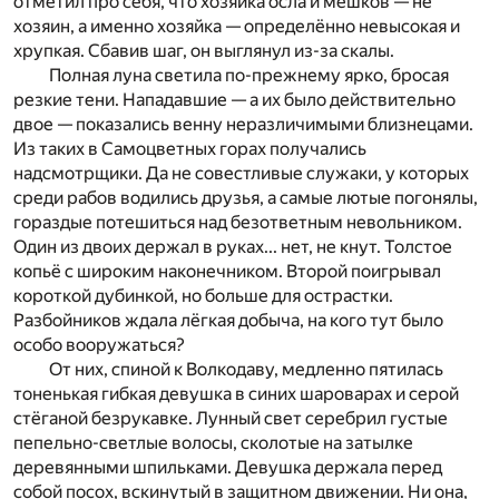
отметил про себя, что хозяйка осла и мешков — не
хозяин, а именно хозяйка — определённо невысокая и
хрупкая. Сбавив шаг, он выглянул из-за скалы.
Полная луна светила по-прежнему ярко, бросая
рез
кие тени. Нападавшие — а их было действительно
двое
—
показались венну неразличимыми близнецами.
Из таки
х в Самоцветных горах получались
надсмотрщики. Да не совестливые служаки, у которых
среди рабов водились друзья, а самые лютые погонялы,
гораздые потешиться над безответным невольником.
Один из двоих держал в руках... нет, не кнут. Толстое
копьё с широким наконечником. Второй поигрывал
короткой дубинкой, но больше для острастки.
Разбойников ждала лёгкая добыча, на кого тут было
особо вооружаться?
От них, спиной к Волкодаву, медленно пятилась
тоненькая гибкая девушка в синих шароварах и серой
стёганой безрукавке. Лунный свет серебрил густые
пепельно-светлые волосы, сколотые на затылке
деревянными
шпильками. Девушка держала перед
собой посох, вскин
утый в защитном движении. Ни она,