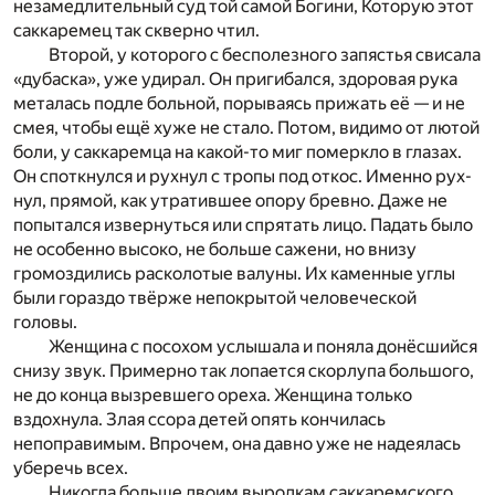
незамедлительный суд той самой Богини, Которую этот
саккаремец так скверно чтил.
Второй, у которого с бесполезного запястья свисала
«дубаска», уже удирал. Он пригибался, здоровая рука
металась подле больной, порываясь прижать её — и не
смея, чтобы ещё хуже не стало. Потом, видимо от лютой
боли, у саккаремца на какой-то миг померкло в глазах.
Он споткнулся и рухнул с тропы под откос. Именно ру
х­
нул, прямой, как утратившее опору бревно. Даже не
по
пытался извернуться или спрятать лицо. Падать было
н
е особенно высоко, не больше сажени, но внизу
громоздили
сь расколотые валуны. Их каменные углы
были го
раздо твёрже непокрытой человеческой
головы.
Женщина с посохом услышала и поняла донёсшийся
снизу звук. Примерно так лопается скорлупа большого,
не до конца вызревшего ореха. Женщина только
вздохнула. Злая ссора детей опять кончилась
непоправимым. Впрочем, она давно уже не надеялась
уберечь всех.
Никогда больше двоим выродкам саккаремского