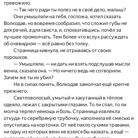
тревожило.
— Так чего ради ты полез не в своё дело, малыш?
Они умышляли на тебя, госпожа
, хотел сказать
Волко
дав, но вовремя сообразил, что сложил губы не
для речей
, а для свиста, и, спохватившись, почёл за
лучшее промол­чать. Тем более что вслух рассуждать
об очевидном — всё равно без толку.
Странница кивнула, не отрываясь от своих
порошков.
— Умышляли, — ни дать ни взять подслушав мысли
венна, сказала она. — Но ничего ведь не сотворили.
Зачем же ты их убил?
Не в силах понять, Волкодав замолчал ещё крепче
прежнего.
Светловолосый, умытый и закутанный в тёплое
о
дея­ло, лежал с закрытыми глазами. То ли спал, то ли
молча терпел немощь и боль. Странница извлекла
откуда-то
серебряную трубочку, наполнила её смесью и
опустилас
ь
на корточки. От неё пахло сухими травами,
ни одну из ко
­торых венн не взялся бы назвать, а ещё —