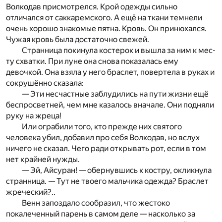
Волкодав пр
и­с
мотрелся. Крой одежды сильно
отличался от сакка
ремского. А ещё на ткани темнели
очень хорошо знакомые пятна. Кровь. Он принюхался.
Чужая кровь была достаточно свежей.
Странница покинула костерок и вышла за ним к мес­
т
у схватки. При луне она снова показалась ему
девочко
й. Она взяла у него браслет, повертела в руках и
сокрушённо сказала:
— Эти несчастные заблудились на пути жизни ещё
беспросветней, чем мне казалось вначале. Они подняли
руку на жреца!
Или ограбили того, кто прежде них святого
человека
убил
,
добавил про себя Волкодав, но вслух
ничего не ск
а­зал. Чего ради открывать рот, если в том
нет крайней ­нужды.
— Эй, Айсуран! — обернувшись к костру, окликнула
странница. — Тут не твоего мальчика одежда? Браслет
жреческий?..
Венн запоздало сообразил, что жестоко
покалеченный парень в самом деле — насколько за