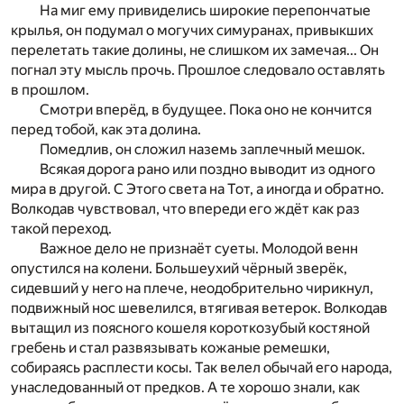
На миг ему привиделись широкие перепончатые
кр
ы­лья, он подумал о могучих симуранах, привыкших
пере
летать такие долины, не слишком их замечая... Он
погн
ал эту мысль прочь. Прошлое следовало оставлять
в про­шлом.
Смотри вперёд, в будущее. Пока оно не кончится
перед тобой, как эта долина.
Помедлив, он сложил наземь заплечный мешок.
Всякая дорога рано или поздно выводит из одного
мира в другой. С Этого света на Тот, а иногда и обратно.
Волкодав чувствовал, что впереди его ждёт как раз
такой
переход.
Важное дело не признаёт суеты. Молодой венн
опустился на колени. Большеухий чёрный зверёк,
сидевший у него на плече, неодобрительно чирикнул,
подвижный нос шевелился, втягивая ветерок. Волкодав
вытащил из п
оясного кошеля короткозубый костяной
гребень и ста
л
развязывать кожаные ремешки,
собираясь расплести к
о­
сы. Так велел обычай его народа,
унаследованный от пр
ед­ков. А те хорошо знали, как