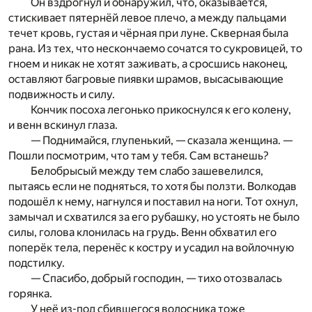
Он вздрогнул и обнаружил, что, оказывается,
стиски­
вает пятернёй левое плечо, а между пальцами
течет кро
вь, густая и чёрная при луне. Скверная была
рана. Из тех, что нескончаемо сочатся то сукровицей, то
гноем и никак не хотят заживать, а сросшись наконец,
оставляют багровые пиявки шрамов, высасывающие
подвижность и силу.
Кончик посоха легонько прикоснулся к его колену,
и венн вскинул глаза.
— Поднимайся, глупенький, — сказала женщина. —
Пошли посмотрим, что там у тебя. Сам встанешь?
Белобрысый между тем слабо зашевелился,
пытаясь
если не подняться, то хотя бы ползти. Волкодав
подошёл
к нему, нагнулся и поставил на ноги. Тот охнул,
замычал
и схватился за его рубашку, но устоять не было
силы, го
лова клонилась на грудь. Венн обхватил его
поперёк те
ла, перенёс к костру и усадил на войлочную
подстилку.
— Спасибо, добрый господин, — тихо отозвалась
горянка.
У неё из-под сбившегося волосника тоже