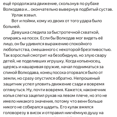
ещё продол
жала движение, скользнув по рубахе
Волкодава и... око
н­чательно вывернув подбитый сустав.
Урлак взвыл.
Вот и пойми, кому из двоих от того удара было
больней.
Девушка следила за быстротечной схваткой,
опираясь
на посох. Если бы Волкодав мог видеть её
лицо, он бы
удивился выражению спокойного
любопытства, см
ешан­ного с некоторой брезгливостью.
Так взрослый смотрит на безобидную, но злую свару
детей, не поделивших игрушку. Когда копьеносец,
щерясь и нашаривая оружие, начал подниматься за
спиной Волкодава, конец посоха оторвался было от
земли, но сразу опустился обратно. Непрошеный
защитник успел уловить движение сзади и вовремя
оглянуться. Ну, почти вовремя. Кажется, на
конечник
копья слегка зацепил рукав на левом плече, но
это не
имело никакого значения, потому что венн больше
никого не собирался щадить. Его кулак вмялся
головорезу в висок и отправил никчёмную душу на