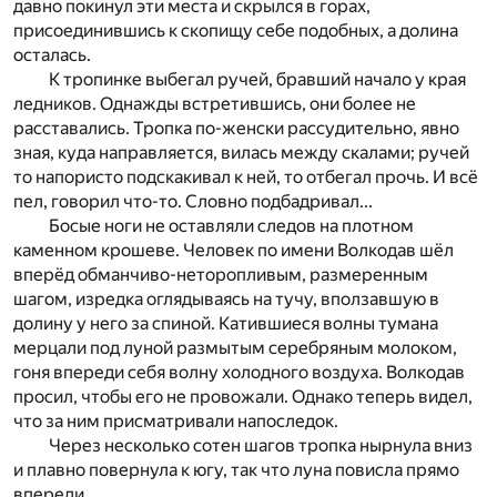
давно покинул эт
и места и скрылся в горах,
присоединившись к скопищу себе подобных, а долина
осталась.
К тропинке выбегал ручей, бравший начало у края
ледников. Однажды встретившись, они более не
расста
вались. Тропка по-женски рассудительно, явно
зная, ку
да направляется, вилась между скалами; ручей
то напори
сто подскакивал к ней, то отбегал прочь. И всё
пел, гов
орил что-то. Словно подбадривал...
Босые ноги не оставляли следов на плотном
каменном крошеве. Человек по имени Волкодав шёл
вперёд
обманчиво-неторопливым, размеренным
шагом, изредк
а
оглядываясь на тучу, вползавшую в
долину у него за спин
ой. Катившиеся волны тумана
мерцали под луной размытым серебряным молоком,
гоня впереди себя волну холодного воздуха. Волкодав
просил, чтобы его не про­
вожали. Однако теперь видел,
что за ним присматри­ва
ли напоследок.
Через несколько сотен шагов тропка нырнула вниз
и плавно повернула к югу, так что луна повисла прямо
впереди.