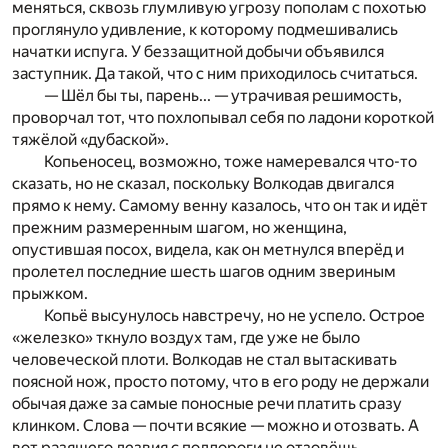
меняться, сквозь
глумливую угрозу пополам с похотью
проглянуло удив
ление, к которому подмешивались
начатки испуга. У бе
з­защитной добычи объявился
заступник. Да такой, что с ним приходилось считаться.
— Шёл бы ты, парень... — утрачивая решимость,
п
ро­ворчал тот, что похлопывал себя по ладони короткой
тяжёлой «дубаской».
Копьеносец, возможно, тоже намеревался что-то
сказать, но не сказал, поскольку Волкодав двигался
прямо к нему. Самому венну казалось, что он так и идёт
прежним размеренным шагом, но женщина,
опустившая посох, видела, как он метнулся вперёд и
пролетел последние шесть шагов одним звериным
прыжком.
Копьё высунулось навстречу, но не успело. Острое
«железко» ткнуло воздух там, где уже не было
человече­ской плоти. Волкодав не стал вытаскивать
поясной нож,
просто потому, что в его роду не держали
обычая даже за
самые поносные речи платить сразу
клинком. Слова —
почти всякие — можно и отозвать. А
вот разящего лезви
я с полдороги не отзовёшь.