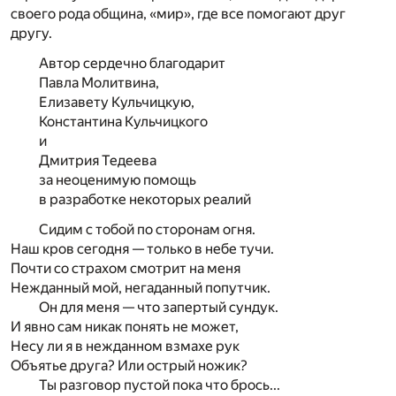
своего рода община, «мир», где все помогают друг
другу.
Автор сердечно благодарит
Павла Молитвина,
Елизавету Кульчицкую,
Константина Кульчицкого
и
Дмитрия Тедеева
за неоценимую помощь
в разработке некоторых реалий
Сидим с тобой по сторонам огня.
Наш кров сегодня — только в небе тучи.
Почти со страхом смотрит на меня
Нежданный мой, негаданный попутчик.
Он для меня — что запертый сундук.
И явно сам никак понять не может,
Несу ли я в нежданном взмахе рук
Объятье друга? Или острый ножик?
Ты разговор пустой пока что брось...