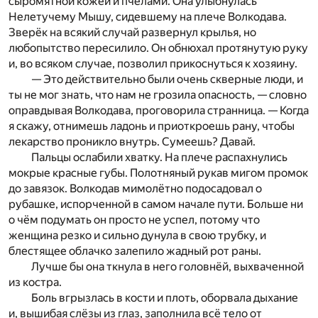
сыромятной кожей и пчёлами. Она улыбнулась
Нелетучему Мышу,
сидевшему на плече Волкодава.
Зверёк на всякий случа
й развернул крылья, но
любопытство пересилило. Он обнюхал протянутую руку
и, во всяком случае, позволил прикоснуться к хозяину.
— Это действительно были очень скверные люди, и
ты не мог знать, что нам не грозила опасность, — словно
оправдывая Волкодава, проговорила странница. — Ко
гда
я скажу, отнимешь ладонь и приоткроешь рану, чтобы
ле
­карство проникло внутрь. Сумеешь? Давай.
Пальцы ослабили хватку. На плече распахнулись
мо
крые красные губы. Полотняный рукав мигом промок
до
завязок. Волкодав мимолётно подосадовал о
рубашке, испорченной в самом начале пути. Больше ни
о чём подумать он просто не успел, потому что
женщина резко и сильно дунула в свою трубку, и
блестящее облачко залепило жадный рот раны.
Лучше бы она ткнула в него головнёй, выхваченной
из костра.
Боль вгрызлась в кости и плоть, оборвала дыхание
и, вышибая слёзы из глаз, заполнила всё тело от