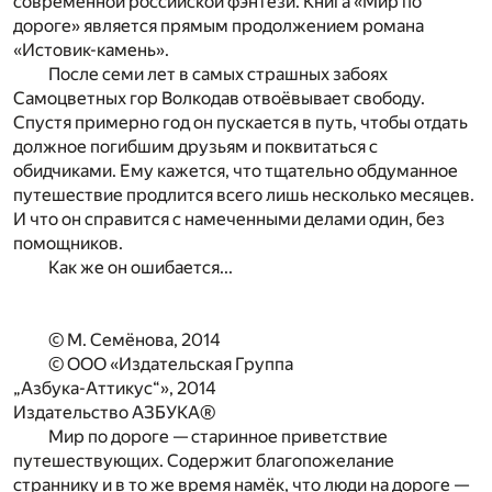
современной российской фэнтези. Книга «Мир по
дороге» является прямым продолжением романа
«Истовик-камень».
После семи лет в самых страшных забоях
Самоцветных гор Волкодав отвоёвывает свободу.
Спустя примерно год он пускается в путь, чтобы отдать
должное погибшим друзьям и поквитаться с
обидчиками. Ему кажется, что тщательно обдуманное
путешествие
продлится всего лишь несколько месяцев.
И что он справится с на­
меченными делами один, без
помощников.
Как же он ошибается...
©
М. Семёнова,
2014
© ООО «Издательская Группа
„Азбука-Аттикус“», 2014
Издательство АЗБУКА
®
Мир по дороге
— старинное приветствие
путешествующих. Содержит благопожелание
страннику и в то же время намёк, что люди
на дороге —