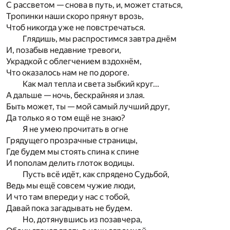
С рассветом — снова в путь, и, может статься,
Тропинки наши скоро прянут врозь,
Чтоб никогда уже не повстречаться.
Глядишь, мы распростимся завтра днём
И, позабыв недавние тревоги,
Украдкой с облегчением вздохнём,
Что оказалось нам не по дороге.
Как мал тепла и света зыбкий круг...
А дальше — ночь, бескрайняя и злая.
Быть может, ты — мой самый лучший друг,
Да только я о том ещё не знаю?
Я не умею прочитать в огне
Грядущего прозрачные страницы,
Где будем мы стоять спина к спине
И пополам делить глоток водицы.
Пусть всё идёт, как спрядено Судьбой,
Ведь мы ещё совсем чужие люди,
И что там впереди у нас с тобой,
Давай пока загадывать не будем.
Но, дотянувшись из позавчера,