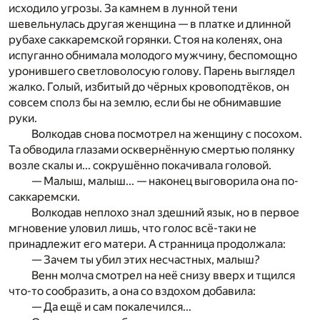
исходило угрозы. За камнем в лунной тени
шевельнулась другая женщина — в платке и длинной
рубахе саккаремской горянки. Стоя на коленях, она
испуганно обнимала молодого мужчину, беспомощно
уронившего светловолосую голову. Парень выглядел
жалко. Голый, избитый до чёрных крово
подтёков, он
совсем сполз бы на землю, если бы не о
бни­мавшие
руки.
Волкодав снова посмотрел на женщину с посохом.
Та
обводила глазами осквернённую смертью полянку
возле
скалы и... сокрушённо покачивала головой.
— Малыш, малыш... — наконец выговорила она по-
саккаремски.
Волкодав неплохо знал здешний язык, но в первое
мгновение уловил лишь, что голос всё-таки не
принадлежит его матери. А странница продолжала:
— Зачем ты убил этих несчастных, малыш?
Венн молча смотрел на неё снизу вверх и тщился
что
-то сообразить, а она со вздохом добавила:
— Да ещё и сам покалечился...