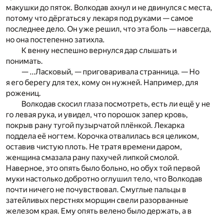
макуш
ки до пяток. Волкодав ахнул и не двинулся с места,
п
ото­
му что дёргаться у лекаря под руками — самое
последнее
дело. Он уже решил, что эта боль — навсегда,
но она постепенно затихла.
К венну неспешно вернулся дар слышать и
понимат
ь.
— ...Ласковый, — приговаривала странница. — Но
я его берегу для тех, кому он нужней. Например, для
рожениц.
Волкодав скосил глаза посмотреть, есть ли ещё у не­
го левая рука, и увидел, что порошок запер кровь,
покры
в
рану тугой пузырчатой плёнкой. Лекарка
поддела её ног­
тем. Корочка отвалилась вся целиком,
оставив чистую плоть. Не тратя времени даром,
женщина смазала рану пахучей липкой смолой.
Наверное, это опять было больно, но обух той первой
муки настолько добротно оглушил тело, что Волкодав
почти ничего не почувствовал. Смуглые пальцы в
затейливых перстнях морщин свели разорванные
железом края. Ему опять велено было держать, а в