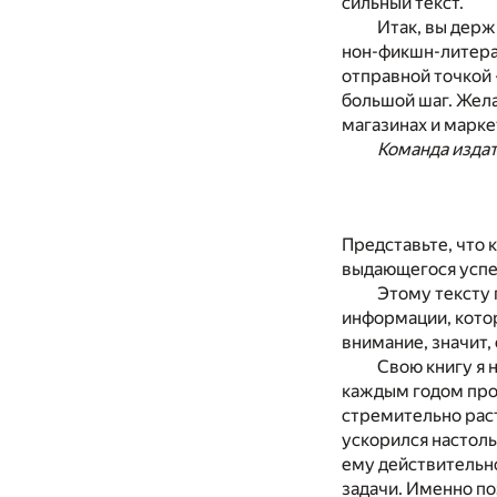
сильный текст.
Итак, вы держ
нон-фикшн-литерат
отправной точкой 
большой шаг. Жел
магазинах и марке
Команда изда
Представьте, что к
выдающегося успех
Этому тексту 
информации, котор
внимание, значит,
Свою книгу я 
каждым годом проп
стремительно рас
ускорился настоль
ему действительно
задачи. Именно по