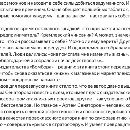
евозможное и находит в себе силы добиться задуманного. 
спытание временем. Она не обещает волшебных таблеток, 
рые помогают каждому – шаг за шагом – настраивать собст
о долгое время оставалось загадкой, кто скрывается за п
предприниматель? Кремлевский чиновник? А может, знаме
то, что он рассказывает о себе? Можно ли ему верить? Дру
ет» вызвала немало пересудов. И одновременно собрала м
елей. Люди делились: «она помогала мне изменить жизнь»,
 «благодаря ей я собрался и начал действовать»…
издательства «Бомбора» – решили: эта книга стоит переизд
 чтобы снова оказаться в книжных магазинах и маркетплейс
мом – подарочном варианте.
дов для перезапуска книги стало то, что ее автор давно выш
а Сенаторова известно всем, кто имеет дело с издательск
дюсера громких книжных проектов, другие – как успешного 
а бестселлеров. Но главное – Артем Сенаторов – человек, к
о говорить о личной эффективности и способности добивать
два качества первоклассного автора книг по саморазвитию:
это – совершить «рывок в стратосферу». И умеет превращать