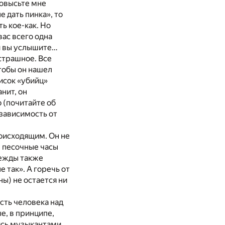
Повысьте мне
 дать пинка», то
ь кое-как. Но
вас всего одна
 и вы услышите…
страшное. Все
тобы он нашел
исок «убийц»
нит, он
 (почитайте об
 зависимость от
роисходящим. Он не
м песочные часы
дежды также
е так». А горечь от
ы) не остается ни
сть человека над
е, в принципе,
ись музыкантами,