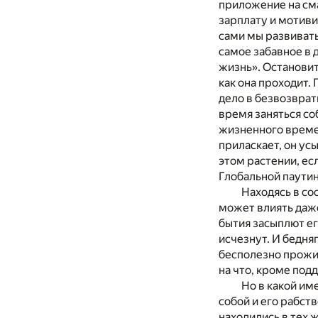
приложение на см
зарплату и мотиви
сами мы развивать
самое забавное в 
жизнь». Остановит
как она проходит.
дело в безвозврат
время заняться со
жизненного време
приласкает, он ус
этом растении, ес
Глобальной паутин
Находясь в со
может влиять даже
бытия засыплют ег
исчезнут. И бедняг
бесполезно прожит
на что, кроме под
Но в какой им
собой и его рабст
находились в тех 