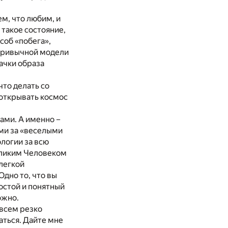
м, что любим, и
 такое состояние,
соб «побега»,
 привычной модели
ачки образа
что делать со
 открывать космос
сами. А именно –
ами за «веселыми
логии за всю
еликим Человеком
 легкой
Одно то, что вы
ростой и понятный
ожно.
 всем резко
аться. Дайте мне