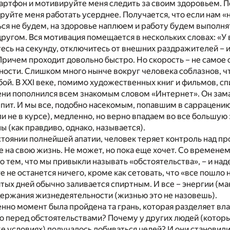
артфон и мотивируйте меня следить за своим здоровьем. 
руйте меня работать усерднее. Получается, что если нам «не
ся не будем, на здоровье наплюем и работу будем выполнят
другом. Вся мотивация помещается в нескольких словах: «У 
есь на секунду, отключитесь от внешних раздражителей –
 Причем проходит довольно быстро. Но скорость – не самое 
ности. Слишком много нынче вокруг человека соблазнов, ч
бой. В XXI веке, помимо художественных книг и фильмов, сп
ни пополнился всем знакомым словом «Интернет». Он зама
ыпит. И мы все, подобно насекомым, попавшим в саррацению
ли не в курсе), медленно, но верно впадаем во все большую
ы (как правдиво, однако, называется).
стоянии полнейшей апатии, человек теряет контроль над п
 на свою жизнь. Не может, но пока еще хочет. Со времене
о тем, что мы привыкли называть «обстоятельства», – и на
е не останется ничего, кроме как сетовать, что «все пошло н
ых дней обычно заливается спиртным. И все – энергии (ман
держания жизнедеятельности (жизнью это не назовешь).
енно момент была пройдена та грань, которая разделяет вла
во перед обстоятельствами? Почему у других людей (которы
же условиях) получалось добиваться целей? И они становил