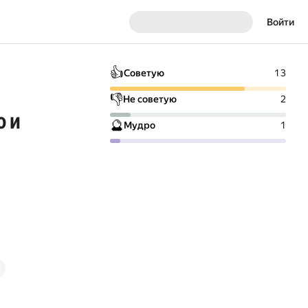
Войти
👍
Советую
13
👎
Не советую
2
о и
🔮
Мудро
1