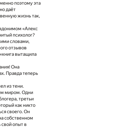
Именно поэтому эта
но даёт
венную жизнь так,
севдонимом «Алекс
нитый психолог?
гими словами,
ного отзывов
 «книга вытащила
ания! Она
ах. Правда теперь
ел из тени.
им миром. Одни
блогера, третьи
оторый как никто
ся своего. Он
 на собственном
 свой опыт в