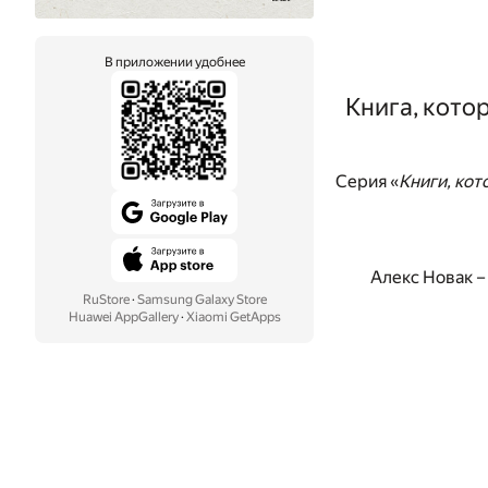
В приложении удобнее
Книга, котор
Серия «
Книги, кот
Алекс Новак 
RuStore
·
Samsung Galaxy Store
Huawei AppGallery
·
Xiaomi GetApps