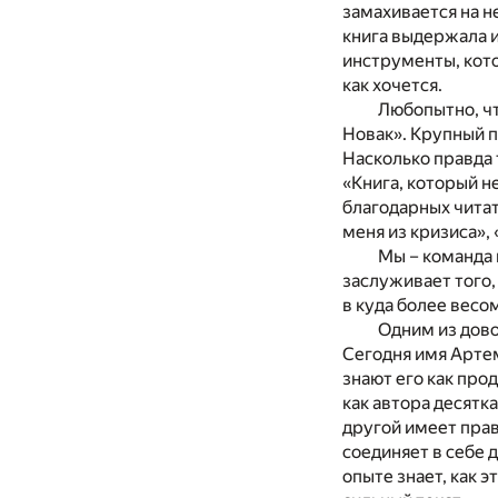
замахивается на н
книга выдержала и
инструменты, кото
как хочется.
Любопытно, чт
Новак». Крупный 
Насколько правда 
«Книга, который н
благодарных читат
меня из кризиса»,
Мы – команда 
заслуживает того,
в куда более весо
Одним из дово
Сегодня имя Артем
знают его как про
как автора десятк
другой имеет прав
соединяет в себе 
опыте знает, как 