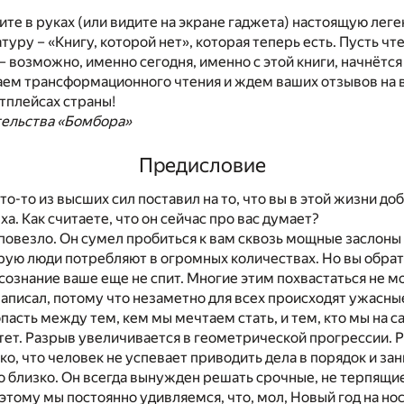
ите в руках (или видите на экране гаджета) настоящую лег
уру – «Книгу, которой нет», которая теперь есть. Пусть чте
– возможно, именно сегодня, именно с этой книги, начнёт
аем трансформационного чтения и ждем ваших отзывов на 
тплейсах страны!
тельства «Бомбора»
Предисловие
то-то из высших сил поставил на то, что вы в этой жизни до
а. Как считаете, что он сейчас про вас думает?
повезло. Он сумел пробиться к вам сквозь мощные заслоны
ую люди потребляют в огромных количествах. Но вы обрат
 сознание ваше еще не спит. Многие этим похвастаться не мо
написал, потому что незаметно для всех происходят ужасны
асть между тем, кем мы мечтаем стать, и тем, кто мы на с
тет. Разрыв увеличивается в геометрической прогрессии. 
ко, что человек не успевает приводить дела в порядок и зан
 близко. Он всегда вынужден решать срочные, не терпящие
этому мы постоянно удивляемся, что, мол, Новый год на нос