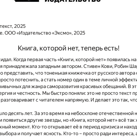
текст, 2025
. ООО «Издательство «Эксмо», 2025
Книга, которой нет, теперь есть!
идал. Когда первая часть «Книги, которой нет» появилась на
я принадлежала западным автором. Стивен Кови, Робин Ша
о представить, что тоненькая книжечка от русского автора
 просто потеснить, а стать номер один в теме личной эффект
ривычных для жанра саморазвития красивых обещаний. В эт
нергия и честность. Мы быстро поняли: это не просто текст 
я разговаривает с читателем напрямую. И делает это так, ч
шло десять лет. За это время на небосклоне отечественной
 появиться другие звезды, но «Книга, которой нет» всё так
ный момент. Кто-то открывает её в период кризиса и нахо
выбора и получает ясность. Кто-то – просто ради интереса, а