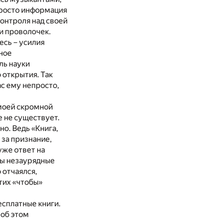
 просто информация
онтроля над своей
и проволочек.
есь – усилия
нное
ль науки
 открытия. Так
ас ему непросто,
 моей скромной
е не существует.
но. Ведь «Книга,
 за признание,
уже ответ на
бы незаурядные
 отчаялся,
тих «чтобы»
есплатные книги.
 об этом