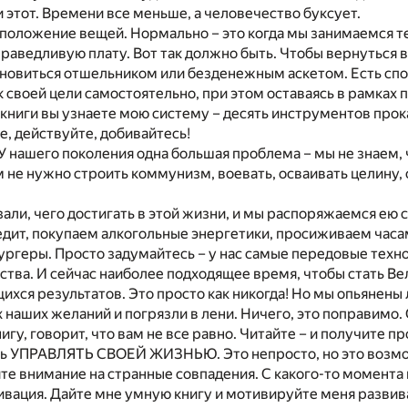
 этот. Времени все меньше, а человечество буксует.
положение вещей. Нормально – это когда мы занимаемся те
праведливую плату. Вот так должно быть. Чтобы вернуться в
новиться отшельником или безденежным аскетом. Есть спо
к своей цели самостоятельно, при этом оставаясь в рамках
 книги вы узнаете мою систему – десять инструментов прок
, действуйте, добивайтесь!
! У нашего поколения одна большая проблема – мы не знаем, 
 не нужно строить коммунизм, воевать, осваивать целину,
азали, чего достигать в этой жизни, и мы распоряжаемся ею 
едит, покупаем алкогольные энергетики, просиживаем час
ргеры. Просто задумайтесь – у нас самые передовые техно
ства. И сейчас наиболее подходящее время, чтобы стать В
ихся результатов. Это просто как никогда! Но мы опьянены
 наших желаний и погрязли в лени. Ничего, это поправимо. 
нигу, говорит, что вам не все равно. Читайте – и получите п
чать УПРАВЛЯТЬ СВОЕЙ ЖИЗНЬЮ. Это непросто, но это возм
те внимание на странные совпадения. С какого-то момента
вация. Дайте мне умную книгу и мотивируйте меня развив