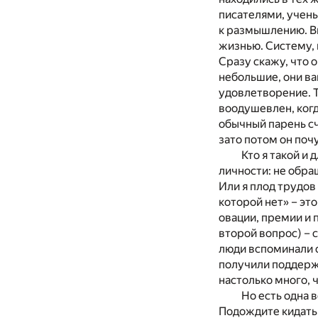
писателями, учены
к размышлению. В
жизнью. Систему, 
Сразу скажу, что 
небольшие, они ва
удовлетворение. Т
воодушевлен, когд
обычный парень сч
зато потом он поч
Кто я такой и
личности: не обра
Или я плод трудов 
которой нет» – эт
овации, премии и 
второй вопрос) – 
люди вспоминали о 
получили поддержк
настолько много, ч
Но есть одна 
Подождите кидать 