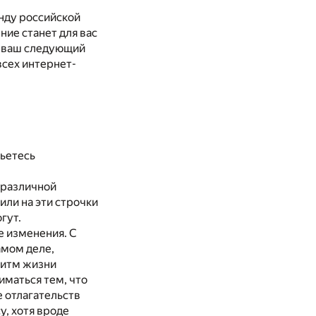
енду российской
ние станет для вас
ся ваш следующий
всех интернет-
бьетесь
 различной
или на эти строчки
гут.
е изменения. С
амом деле,
Ритм жизни
иматься тем, что
 отлагательств
у, хотя вроде