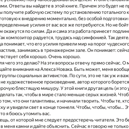
ми. Ответы вы найдете в этой книге. Причем это будет не
ы получите рабочую систему по установлению тотального к
готовую к внедрению моментально, без особой подготовки 
определенные усилия от вас все же потребуются. Но не бойт
м окажутся по силам. Да и сама эта работа принесет подли
ак композитор радуется, трудясь над симфонией. Так деяте
а понимает, что его усилия привели мир на порог чудесного
астлив, занимаясь в тренажерном зале. Он понимает: сейч
увствует себя хорошо. Очень хорошо.
 для чего это делаю? На эти вопросы отвечу прямо сейчас. О
щайте внимания на Алекса Новака. Быть может, меня вообщ
группы социальных активистов. По сути, это не так уж и важ
о не художественное произведение, автор которого борется
прочую блестящую мишуру. У этой книги другая цель (и это 
сделать так, чтобы в мире стало меньше серых жизней. Что
том, что они талантливы, и начинали творить. Чтобы те, кто
у и увидели свет в конце тоннеля. Чтобы, чтобы, чтобы… Э
то я боюсь утомить вас.
вещь, от которой мне следует предостеречь читателя. Это б
в меня камни и дайте объяснить. Сейчас я говорю не только