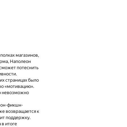
 полках магазинов,
рма, Наполеон
 сможет потеснить
ивности.
их страницах было
про «мотивацию».
то невозможно
 нон-фикшн-
 же возвращается к
дит поддержку.
 в итоге