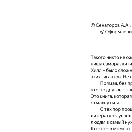
© Сенаторов А.А., 
© Оформление
Такого никто не ож
ниша саморазвити
Хилл – было сложн
этих гигантов. Не
Прямая, без п
что-то другое – э
Это книга, котора
отмахнуться.
С тех пор про
литературы успели
людям в самый нуж
Кто-то – в момент 