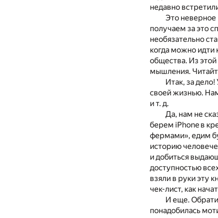
недавно встретили
Это неверное 
получаем за это с
необязательно ста
когда можно идти 
общества. Из этой
мышления. Читайте
Итак, за дело
своей жизнью. Нам
и т. д.
Да, нам не ск
берем iPhone в кр
фермами», едим бу
историю человече
и добиться выдающ
доступностью всех
взяли в руки эту к
чек-лист, как на
И еще. Обрати
понадобилась моти