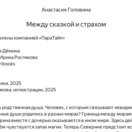
Анастасия Головина
Между сказкой и страхом
влены компанией «ПараТайп»
я Дёмина
Ирина Рослякова
ribooks
ина, 2025
кова, иллюстрации, 2025
ь родственная душа. Человек, с которым связывают невиди
нные души родились в разных мирах? Граница между мирам
рина вместе с дочерью оказываются в ином мире. Здесь де
сём чувствуется запах магии. Теперь Северине предстоит в