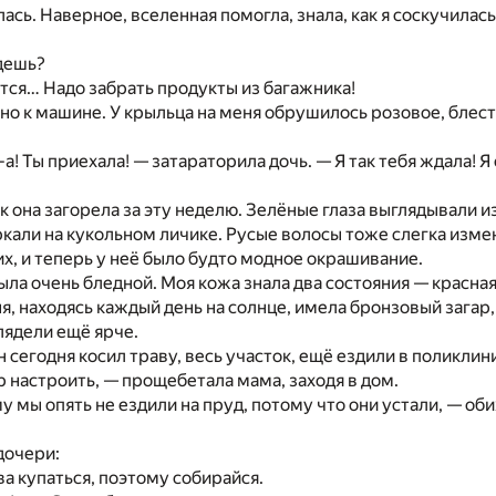
ась. Наверное, вселенная помогла, знала, как я соскучилась
дешь?
ется… Надо забрать продукты из багажника!
но к машине. У крыльца на меня обрушилось розовое, бле
а! Ты приехала! — затараторила дочь. — Я так тебя ждала! Я
ак она загорела за эту неделю. Зелёные глаза выглядывали и
ркали на кукольном личике. Русые волосы тоже слегка изме
их, и теперь у неё было будто модное окрашивание.
ыла очень бледной. Моя кожа знала два состояния — красная, 
я, находясь каждый день на солнце, имела бронзовый загар, 
лядели ещё ярче.
н сегодня косил траву, весь участок, ещё ездили в поликлин
 настроить, — прощебетала мама, заходя в дом.
му мы опять не ездили на пруд, потому что они устали, — об
дочери:
ва купаться, поэтому собирайся.