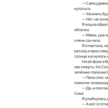
— Сама удивил
купаться.
— Ужинать бу
— Нет, не хоч
Я пошла обрат
облачко.
— Мама, ура-а-
очень скучала.
Я отметила, к
ресниц и ярко све
солнце коснулось 
На её фоне я б
как смерть. Но Сон
зелёные глаза выг
— Папа спит, о
помогли телевизор
— Да, и поэто
Соня.
Я улыбнулась 
— А вот я гото