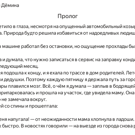
я Дёмина
Пролог
тило в глаза, несмотря на опущенный автомобильный козы
. Природа будто решила избавиться от надоедливых людиш
 машине работал без остановки, но ощущение прохлады бы
а и думала, что нужно записаться в сервис на заправку кон
следующий месяц.
 подошла к концу, и я ехала по трассе в дом родителей. Лет
 и дедушки. Поэтому каждую пятницу я держала путь за гор
ары плавился мозг. Всё, о чём я думала — заплыв в бодряще
 припарковалась и прошла на участок, где увидела маму. Она
 не замечала вокруг.
ей со спины и прошептала:
еня напугала! — от неожиданности мама хлопнула в ладоши.
к быстро. В новостях говорили — на выезде из города снов