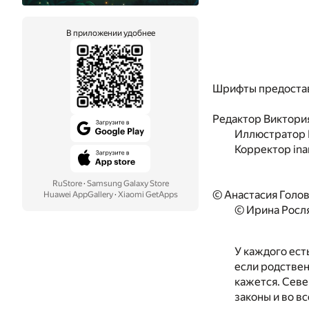
В приложении удобнее
Шрифты предоста
Редактор
Виктори
Иллюстратор
Корректор
ina
RuStore
·
Samsung Galaxy Store
© Анастасия Голов
Huawei AppGallery
·
Xiaomi GetApps
© Ирина Росля
У каждого ест
если родстве
кажется. Севе
законы и во в