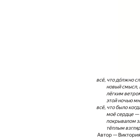
всё, что до́лжно с
новый смысл, 
лёгким ветром
этой ночью мн
всё, что было когд
моё сердце — 
покрывалом з
тёплым взгляд
Автор — Виктори