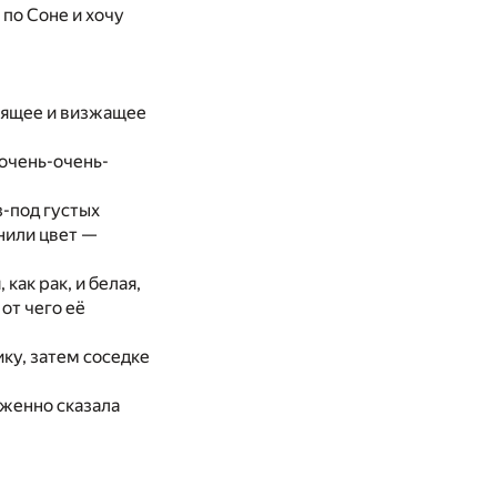
 по Соне и хочу
стящее и визжащее
 очень-очень-
з-под густых
нили цвет —
как рак, и белая,
от чего её
ику, затем соседке
иженно сказала