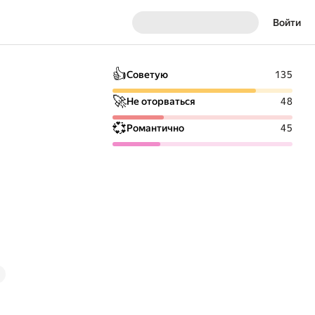
Войти
👍
Советую
135
🚀
Не оторваться
48
💞
Романтично
45