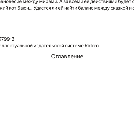
вновесие между мирами. А за всеми её действиями будет 
ий кот Баюн… Удастся ли ей найти баланс между сказкой и
9799-3
еллектуальной издательской системе Ridero
Оглавление