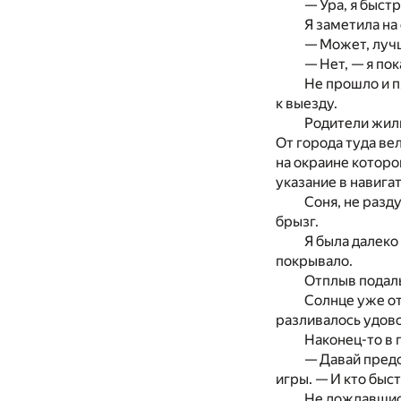
— Ура, я быст
Я заметила на
— Может, лучш
— Нет, — я по
Не прошло и п
к выезду.
Родители жили
От города туда ве
на окраине которо
указание в навига
Соня, не разд
брызг.
Я была далеко
покрывало.
Отплыв подаль
Солнце уже от
разливалось удово
Наконец-то в 
— Давай предс
игры. — И кто быст
Не дождавшись