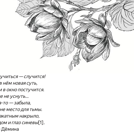
лучиться — случится!
в нём новая суть,
 в окно постучится.
е не уснуть…
а-то — забыла,
не место для тьмы.
акатным накрыло,
ом и глаз синевы
[1]
.
я Дёмина