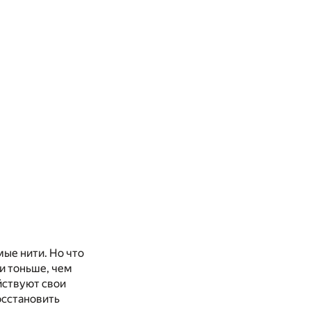
мые нити. Но что
и тоньше, чем
йствуют свои
осстановить