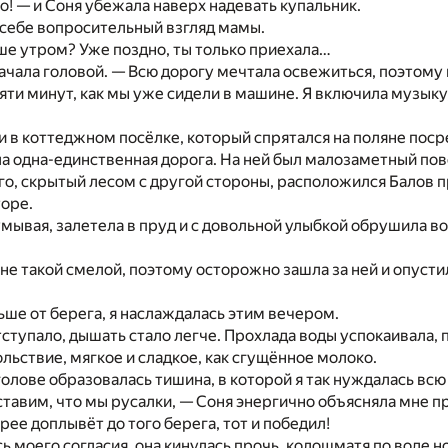
ро! — и Соня убежала наверх надевать купальник.
 себе вопросительный взгляд мамы.
е утром? Уже поздно, ты только приехала…
качала головой. — Всю дорогу мечтала освежиться, поэтому
яти минут, как мы уже сидели в машине. Я включила музыку
 в коттеджном посёлке, который спрятался на поляне поср
ла одна-единственная дорога. На ней был малозаметный пов
го, скрытый лесом с другой стороны, расположился Балов пр
торе.
умывая, залетела в пруд и с довольной улыбкой обрушила во
 не такой смелой, поэтому осторожно зашла за ней и опусти
ше от берега, я наслаждалась этим вечером.
ступало, дышать стало легче. Прохлада воды успокаивала, 
льствие, мягкое и сладкое, как сгущённое молоко.
голове образовалась тишина, в которой я так нуждалась вс
тавим, что мы русалки, — Соня энергично объясняла мне п
рее доплывёт до того берега, тот и победил!
 моего согласия, она кинулась прочь, колошматя по воде н