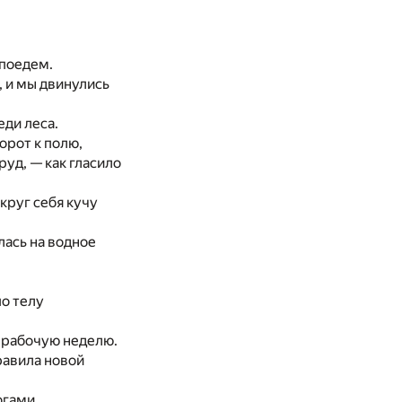
 поедем.
, и мы двинулись
еди леса.
орот к полю,
уд, — как гласило
круг себя кучу
лась на водное
по телу
ю рабочую неделю.
равила новой
огами.