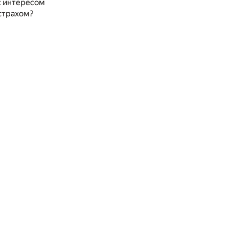
с интересом
 страхом?