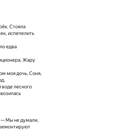
рёк. Стояла
ек, испепелить
ло едва
диционера. Жару
ом моя дочь, Соня,
од.
й воде лесного
 возилась
 — Мы не думали,
а ремонтируют