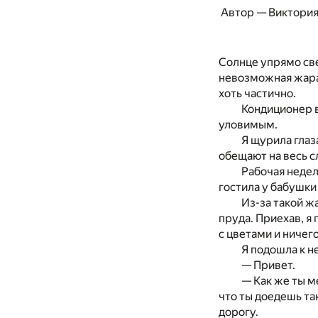
Автор — Виктори
Солнце упрямо све
невозможная жара
хоть частично.
Кондиционер в
уловимым.
Я щурила глаз
обещают на весь 
Рабочая неделя
гостила у бабушки
Из-за такой ж
пруда. Приехав, я
с цветами и ничего
Я подошла к н
— Привет.
— Как же ты м
что ты доедешь та
дорогу.