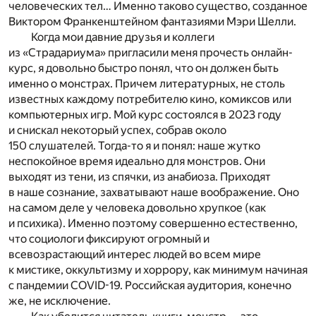
человеческих тел… Именно таково существо, созданное
Виктором Франкенштейном фантазиями Мэри Шелли.
Когда мои давние друзья и коллеги
из «Страдариума» пригласили меня прочесть онлайн-
курс, я довольно быстро понял, что он должен быть
именно о монстрах. Причем литературных, не столь
известных каждому потребителю кино, комиксов или
компьютерных игр. Мой курс состоялся в 2023 году
и снискал некоторый успех, собрав около
150 слушателей. Тогда-то я и понял: наше жутко
неспокойное время идеально для монстров. Они
выходят из тени, из спячки, из анабиоза. Приходят
в наше сознание, захватывают наше воображение. Оно
на самом деле у человека довольно хрупкое (как
и психика). Именно поэтому совершенно естественно,
что социологи фиксируют огромный и
всевозрастающий интерес людей во всем мире
к мистике, оккультизму и хоррору, как минимум начиная
с пандемии COVID-19. Российская аудитория, конечно
же, не исключение.