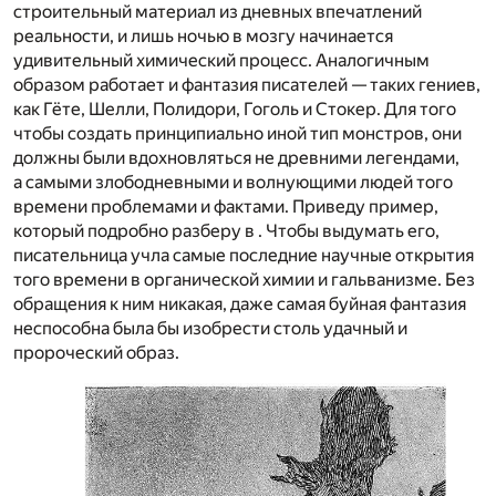
строительный материал из дневных впечатлений
реальности, и лишь ночью в мозгу начинается
удивительный химический процесс. Аналогичным
образом работает и фантазия писателей — таких гениев,
как Гёте, Шелли, Полидори, Гоголь и Стокер. Для того
чтобы создать принципиально иной тип монстров, они
должны были вдохновляться не древними легендами,
а самыми злободневными и волнующими людей того
времени проблемами и фактами. Приведу пример,
который подробно разберу в . Чтобы выдумать его,
писательница учла самые последние научные открытия
того времени в органической химии и гальванизме. Без
обращения к ним никакая, даже самая буйная фантазия
неспособна была бы изобрести столь удачный и
пророческий образ.