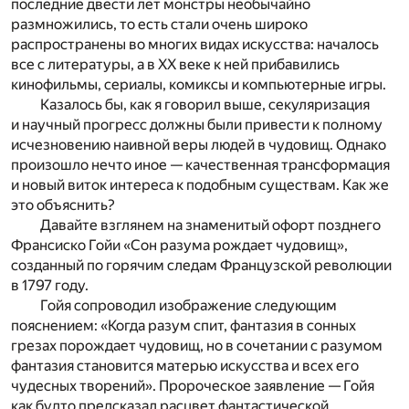
последние двести лет монстры необычайно
размножились, то есть стали очень широко
распространены во многих видах искусства: началось
все с литературы, а в XX веке к ней прибавились
кинофильмы, сериалы, комиксы и компьютерные игры.
Казалось бы, как я говорил выше, секуляризация
и научный прогресс должны были привести к полному
исчезновению наивной веры людей в чудовищ. Однако
произошло нечто иное — качественная трансформация
и новый виток интереса к подобным существам. Как же
это объяснить?
Давайте взглянем на знаменитый офорт позднего
Франсиско Гойи «Сон разума рождает чудовищ»,
созданный по горячим следам Французской революции
в 1797 году.
Гойя сопроводил изображение следующим
пояснением: «Когда разум спит, фантазия в сонных
грезах порождает чудовищ, но в сочетании с разумом
фантазия становится матерью искусства и всех его
чудесных творений». Пророческое заявление — Гойя
как будто предсказал расцвет фантастической