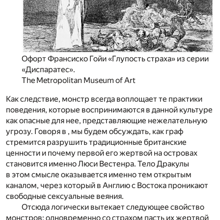
Офорт Франсиско Гойи «Глупость страха» из серии
«Диспаратес».
The Metropolitan Museum of Art
Как следствие, монстр всегда воплощает те практики
поведения, которые воспринимаются в данной культуре
как опасные для нее, представляющие нежелательную
угрозу. Говоря в , мы будем обсуждать, как граф
стремится разрушить традиционные британские
ценности и почему первой его жертвой на островах
становится именно Люси Вестенра. Тело Дракулы
в этом смысле оказывается именно тем открытым
каналом, через который в Англию с Востока проникают
свободные сексуальные веяния.
Отсюда логически вытекает следующее свойство
монстров: одновременно со страхом пасть их жертвой