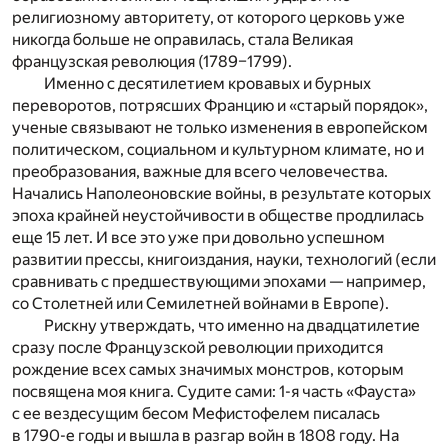
религиозному авторитету, от которого церковь уже
никогда больше не оправилась, стала Великая
французская революция (1789–1799).
Именно с десятилетием кровавых и бурных
переворотов, потрясших Францию и «старый порядок»,
ученые связывают не только изменения в европейском
политическом, социальном и культурном климате, но и
преобразования, важные для всего человечества.
Начались Наполеоновские войны, в результате которых
эпоха крайней неустойчивости в обществе продлилась
еще 15 лет. И все это уже при довольно успешном
развитии прессы, книгоиздания, науки, технологий (если
сравнивать с предшествующими эпохами — например,
со Столетней или Семилетней войнами в Европе).
Рискну утверждать, что именно на двадцатилетие
сразу после Французской революции приходится
рождение всех самых значимых монстров, которым
посвящена моя книга. Судите сами: 1-я часть «Фауста»
с ее вездесущим бесом Мефистофелем писалась
в 1790-е годы и вышла в разгар войн в 1808 году. На