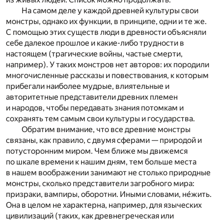
На самом деле у каждой древней культуры свои
монстры, однако их функции, в принципе, одни и те же.
С помощью этих существ люди в древности объясняли
себе далекое прошлое и какие-либо трудности в
настоящем (трагические войны, частые смерти,
например). У таких монстров нет авторов: их породили
многочисленные рассказы и повествования, к которым
прибегали наиболее мудрые, влиятельные и
авторитетные представители древних племен
и народов, чтобы передавать знания потомкам и
сохранять тем самым свои культуры и государства.
Обратим внимание, что все древние монстры
связаны, как правило, с двумя сферами — природой и
потусторонним миром. Чем ближе мы движемся
по шкале времени к нашим дням, тем больше места
в нашем воображении занимают не столько природные
монстры, сколько представители загробного мира:
призраки, вампиры, оборотни. Иными словами, не́жить.
Она в целом не характерна, например, для языческих
цивилизаций (таких, как древнегреческая или