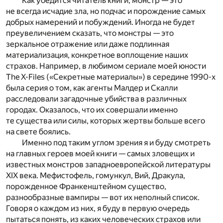
Как убедится читатель книги, монстр — это
не всегда исчадие зла, но подчас и порождение самых
добрых намерений и побуждений. Иногда не будет
преувеличением сказать, что монстры — это
зеркальное отражение или даже подлинная
материализация, конкретное воплощение наших
страхов. Например, в любимом сериале моей юности
The X-Files («Секретные материалы») в середине 1990-х
была серия о том, как агенты Малдер и Скалли
расследовали загадочные убийства в различных
городах. Оказалось, что их совершали именно
те существа или силы, которых жертвы больше всего
на свете боялись.
Именно под таким углом зрения я и буду смотреть
на главных героев моей книги — самых зловещих и
известных монстров западноевропейской литературы
XIX века. Мефистофель, гомункул, Вий, Дракула,
порожденное Франкенштейном существо,
разнообразные вампиры — вот их неполный список.
Говоря о каждом из них, я буду в первую очередь
пытаться понять, из каких человеческих страхов или