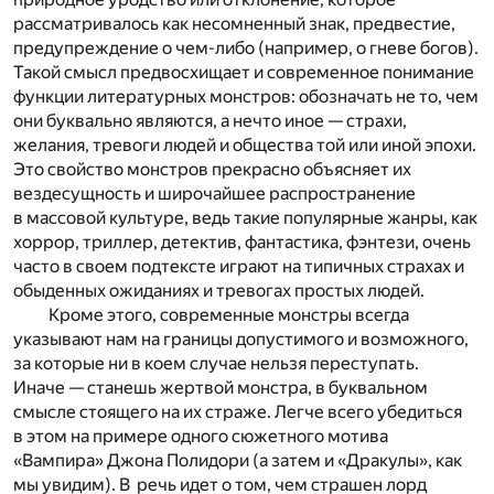
рассматривалось как несомненный знак, предвестие,
предупреждение о чем-либо (например, о гневе богов).
Такой смысл предвосхищает и современное понимание
функции литературных монстров: обозначать не то, чем
они буквально являются, а нечто иное — страхи,
желания, тревоги людей и общества той или иной эпохи.
Это свойство монстров прекрасно объясняет их
вездесущность и широчайшее распространение
в массовой культуре, ведь такие популярные жанры, как
хоррор, триллер, детектив, фантастика, фэнтези, очень
часто в своем подтексте играют на типичных страхах и
обыденных ожиданиях и тревогах простых людей.
Кроме этого, современные монстры всегда
указывают нам на границы допустимого и возможного,
за которые ни в коем случае нельзя переступать.
Иначе — станешь жертвой монстра, в буквальном
смысле стоящего на их страже. Легче всего убедиться
в этом на примере одного сюжетного мотива
«Вампира» Джона Полидори (а затем и «Дракулы», как
мы увидим). В речь идет о том, чем страшен лорд