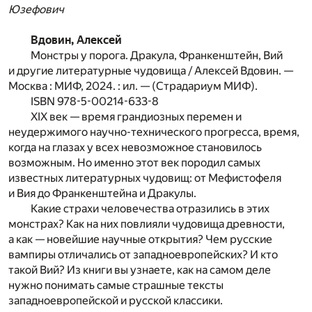
Юзефович
Вдовин, Алексей
Монстры у порога. Дракула, Франкенштейн, Вий
и другие литературные чудовища / Алексей Вдовин. —
Москва : МИФ, 2024. : ил. — (Страдариум МИФ).
ISBN 978-5-00214-633-8
XIX век — время грандиозных перемен и
неудержимого научно-технического прогресса, время,
когда на глазах у всех невозможное становилось
возможным. Но именно этот век породил самых
известных литературных чудовищ: от Мефистофеля
и Вия до Франкенштейна и Дракулы.
Какие страхи человечества отразились в этих
монстрах? Как на них повлияли чудовища древности,
а как — новейшие научные открытия? Чем русские
вампиры отличались от западноевропейских? И кто
такой Вий? Из книги вы узнаете, как на самом деле
нужно понимать самые страшные тексты
западноевропейской и русской классики.