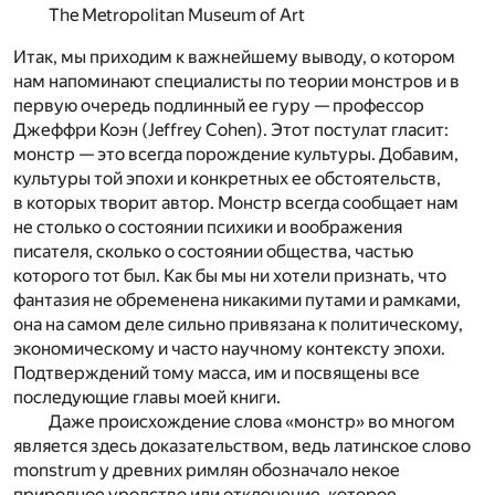
The Metropolitan Museum of Art
Итак, мы приходим к важнейшему выводу, о котором
нам напоминают специалисты по теории монстров и в
первую очередь подлинный ее гуру — профессор
Джеффри Коэн (Jeffrey Cohen). Этот постулат гласит:
монстр — это всегда порождение культуры. Добавим,
культуры той эпохи и конкретных ее обстоятельств,
в которых творит автор. Монстр всегда сообщает нам
не столько о состоянии психики и воображения
писателя, сколько о состоянии общества, частью
которого тот был. Как бы мы ни хотели признать, что
фантазия не обременена никакими путами и рамками,
она на самом деле сильно привязана к политическому,
экономическому и часто научному контексту эпохи.
Подтверждений тому масса, им и посвящены все
последующие главы моей книги.
Даже происхождение слова «монстр» во многом
является здесь доказательством, ведь латинское слово
monstrum у древних римлян обозначало некое
природное уродство или отклонение, которое