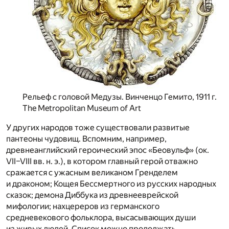
Рельеф с головой Медузы. Винченцо Гемито, 1911 г.
The Metropolitan Museum of Art
У других народов тоже существовали развитые
пантеоны чудовищ. Вспомним, например,
древнеанглийский героический эпос «Беовульф» (ок.
VII–VIII вв. н. э.), в котором главный герой отважно
сражается с ужасным великаном Гренделем
и драконом; Кощея Бессмертного из русских народных
сказок; демона Диббука из древнееврейской
мифологии; нахцереров из германского
средневекового фольклора, высасывающих души
из живых людей. Список можно продолжать.