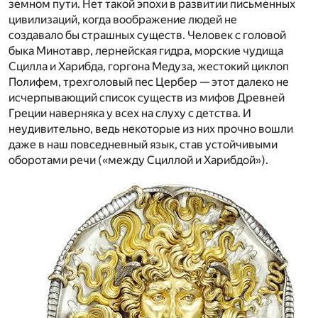
земном пути. Нет такой эпохи в развитии письменных
цивилизаций, когда воображение людей не
создавало бы страшных существ. Человек с головой
быка Минотавр, лернейская гидра, морские чудища
Сцилла и Харибда, горгона Медуза, жестокий циклоп
Полифем, трехголовый пес Цербер — этот далеко не
исчерпывающий список существ из мифов Древней
Греции наверняка у всех на слуху с детства. И
неудивительно, ведь некоторые из них прочно вошли
даже в наш повседневный язык, став устойчивыми
оборотами речи («между Сциллой и Харибдой»).