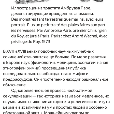
Иллюстрации из трактата Амбруаза Паре,
демонстрирующие врожденные аномалии.
Des monstres tant terrestres que marins, avec leurs
portrait. Plus un petit traité des plaies faites aux part
ies nerveuses. Par Ambroise Paré, premier Chirurgien
du Roy, et juré à Paris, Paris : chez André Wechel, Avec
privilege du Roy. 1573
В XVII и XVIII веках подобных научных и учебных
сочинений становится еще больше. По мере развития
в Европе наук (физиологии, медицины, зоологии, начал
этнографии, химии) просвещенная публика
последовательно освобождается от мифов и
предрассудков. Они постепенно находят рациональное
объяснение.
Одновременно шел процесс необратимой
секуляризации — так историки называют медленное, но
неумолимое снижение авторитета религии и института
церкви и их влияния на умы простых людей и особенно
образованной элиты. Мощнейшим ударом по