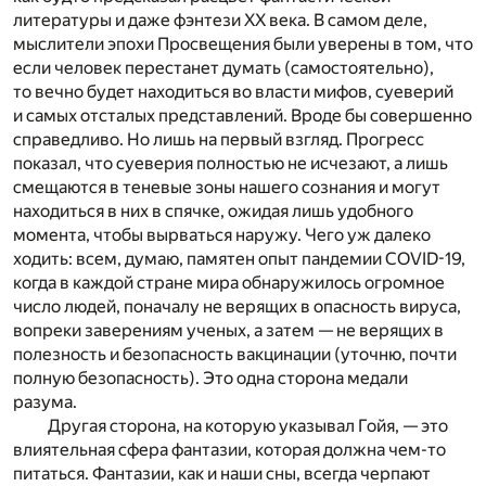
литературы и даже фэнтези XX века. В самом деле,
мыслители эпохи Просвещения были уверены в том, что
если человек перестанет думать (самостоятельно),
то вечно будет находиться во власти мифов, суеверий
и самых отсталых представлений. Вроде бы совершенно
справедливо. Но лишь на первый взгляд. Прогресс
показал, что суеверия полностью не исчезают, а лишь
смещаются в теневые зоны нашего сознания и могут
находиться в них в спячке, ожидая лишь удобного
момента, чтобы вырваться наружу. Чего уж далеко
ходить: всем, думаю, памятен опыт пандемии COVID-19,
когда в каждой стране мира обнаружилось огромное
число людей, поначалу не верящих в опасность вируса,
вопреки заверениям ученых, а затем — не верящих в
полезность и безопасность вакцинации (уточню, почти
полную безопасность). Это одна сторона медали
разума.
Другая сторона, на которую указывал Гойя, — это
влиятельная сфера фантазии, которая должна чем-то
питаться. Фантазии, как и наши сны, всегда черпают