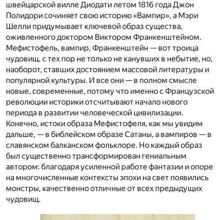
швейцарской вилле Диодати летом 1816 года Джон
Полидори сочиняет свою историю «Вампир», а Мэри
Шелли придумывает ключевой образ существа,
оживленного доктором Виктором Франкенштейном.
Мефистофель, вампир, Франкенштейн — вот троица
чудовищ, с тех пор не только не канувших в небытие, но,
наоборот, ставших достоянием массовой литературы и
популярной культуры. И все они — в полном смысле
новые, современные, потому что именно с Французской
революции историки отсчитывают начало нового
периода в развитии человеческой цивилизации.
Конечно, истоки образа Мефистофеля, как мы увидим
дальше, — в библейском образе Сатаны, а вампиров — в
славянском балканском фольклоре. Но каждый образ
был существенно трансформирован гениальным
автором: благодаря усиленной работе фантазии и опоре
на многочисленные контексты эпохи на свет появились
монстры, качественно отличные от всех предыдущих
чудовищ.