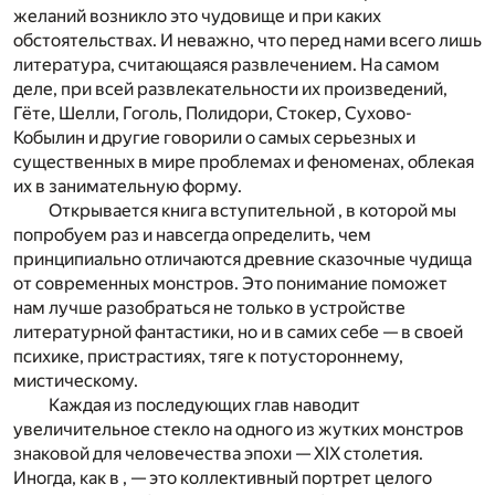
желаний возникло это чудовище и при каких
обстоятельствах. И неважно, что перед нами всего лишь
литература, считающаяся развлечением. На самом
деле, при всей развлекательности их произведений,
Гёте, Шелли, Гоголь, Полидори, Стокер, Сухово-
Кобылин и другие говорили о самых серьезных и
существенных в мире проблемах и феноменах, облекая
их в занимательную форму.
Открывается книга вступительной , в которой мы
попробуем раз и навсегда определить, чем
принципиально отличаются древние сказочные чудища
от современных монстров. Это понимание поможет
нам лучше разобраться не только в устройстве
литературной фантастики, но и в самих себе — в своей
психике, пристрастиях, тяге к потустороннему,
мистическому.
Каждая из последующих глав наводит
увеличительное стекло на одного из жутких монстров
знаковой для человечества эпохи — XIX столетия.
Иногда, как в , — это коллективный портрет целого