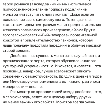
герои романов (а вслед за ними и мы) испытывают
полуосознанное желание подпасть под влияние
монстра или вступить с ним в контакт. Даже если он
воплощение всего самого жуткого. Потенциальная
связь с вампиром неотразимо манит представительниц
женского пола во всех произведениях, а Хома Брут в
гоголевской повести «Вий» зачарован поразительной
красотой и привлекательностью панночки, которая
лишь поначалу предстала перед ним в обличье мерзкой
старой ведьмы.
Двойственная сущность монстра не случайность, а
органическая его черта, которая обусловлена как раз
культурной укорененностью. И хочется, и колется — эта
пословица, наверное, лучше всего может описать
современную монструозность. Вряд ли к древней гидре
или Минотавру она применима, а вот к монстрам эпохи
модерности — вполне.
Раз монстр по природе своей всегда двойствен, это,
в свою очередь, ведет нас к целому набору других
не менее важных его свойств. Монстра всегда очень