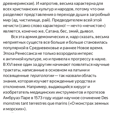
древнеримская). И напротив, весьма характерна для
всех христианских культур и народов, потому что они
разделяют представления о переходе души в загробный
мир (ад, чистилище, рай). Предводителем всей этой
нечисти (само слово характерно! — нечто «нечистое»)
является, конечно же, Сатана, бес, змий, дьявол.
Вся эта армия демонических и, надо сказать, весьма
неприятных существ все больше и больше становилась
популярной в Средневековье и раннее Новое время.
Эпоха Ренессанса не только возродила интерес
к античной культуре, но и привела к прогрессу в науке.
В XVI веке один за другим начинают появляться научные
трактаты, написанные в основном на латыни и
посвященные
тератологии
— так назвали область
знания, которая изучает врожденные уродства и
отклонения. Например, выдающийся хирург и
изобретатель медицинских инструментов и протезов
Амбруаз Паре в 1573 году издал научное сочинение Des
monstres tant terrestres que marins («О монстрах земных
и морских»).