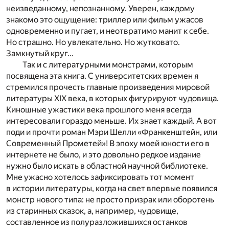
неизведанному, непознанному. Уверен, каждому
знакомо это ощущение: триллер или фильм ужасов
одновременно и пугает, и неотвратимо манит к себе.
Но страшно. Но увлекательно. Но жутковато.
Замкнутый круг…
Так и с литературными монстрами, которым
посвящена эта книга. С университетских времен я
стремился прочесть главные произведения мировой
литературы XIX века, в которых фигурируют чудовища.
Киношные ужастики века прошлого меня всегда
интересовали гораздо меньше. Их знает каждый. А вот
поди и прочти роман Мэри Шелли «Франкенштейн, или
Современный Прометей»! В эпоху моей юности его в
интернете не было, и это довольно редкое издание
нужно было искать в областной научной библиотеке.
Мне ужасно хотелось зафиксировать тот момент
в истории литературы, когда на свет впервые появился
монстр нового типа: не просто призрак или оборотень
из старинных сказок, а, например, чудовище,
составленное из полуразложившихся останков