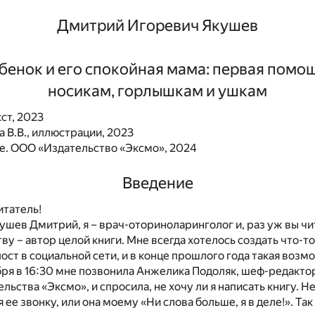
Дмитрий Игоревич Якушев
бенок и его спокойная мама: первая помо
носикам, горлышкам и ушкам
ст, 2023
 В.В., иллюстрации, 2023
. ООО «Издательство «Эксмо», 2024
Введение
итатель!
ушев Дмитрий, я – врач-оториноларинголог и, раз уж вы чит
ву – автор целой книги. Мне всегда хотелось создать что-т
ост в социальной сети, и в конце прошлого года такая возм
ря в 16:30 мне позвонила Анжелика Подоляк, шеф-редакто
ьства «Эксмо», и спросила, не хочу ли я написать книгу. Не 
 ее звонку, или она моему «Ни слова больше, я в деле!». Так