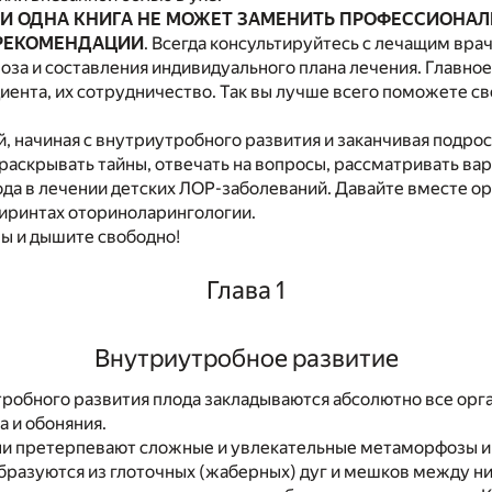
И ОДНА КНИГА НЕ МОЖЕТ ЗАМЕНИТЬ ПРОФЕССИОНА
РЕКОМЕНДАЦИИ
. Всегда консультируйтесь с лечащим вра
оза и составления индивидуального плана лечения. Главное
циента, их сотрудничество. Так вы лучше всего поможете с
ой, начиная с внутриутробного развития и заканчивая подр
 раскрывать тайны, отвечать на вопросы, рассматривать ва
да в лечении детских ЛОР-заболеваний. Давайте вместе о
иринтах оториноларингологии.
ы и дышите свободно!
Глава 1
Внутриутробное развитие
робного развития плода закладываются абсолютно все орг
а и обоняния.
они претерпевают сложные и увлекательные метаморфозы и
бразуются из глоточных (жаберных) дуг и мешков между н