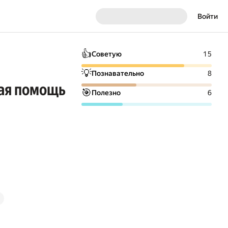
Войти
👍
Советую
15
💡
Познавательно
8
вая помощь
🎯
Полезно
6