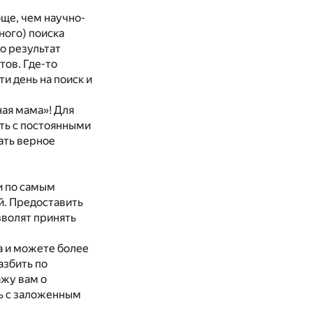
още, чем научно-
ного) поиска
о результат
ов. Где-то
и день на поиск и
ная мама»! Для
ить с постоянными
ать верное
и по самым
й. Предоставить
зволят принять
а и можете более
азбить по
ажу вам о
ть с заложенным