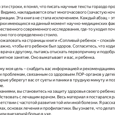
 эти строки, я понял, что писать научные тексты гораздо пр
 Видимо, накладывается опыт многочасового (зачастую ноч
мации. Эта книга не стала исключением. Каждый абзац – эт
рки имеющихся на данный момент научно-медицинских факт
чественного современного исследования, где-то уходил почт
 оно того определенно стоило.
пожаловать на страницы книги «Сопливый ребенок – спокой
ажно, чтобы его ребенок был здоров. Согласитесь, что ход
 врача к другому, пытаясь отыскать первопричину и подобр
иятное занятие. Оно выматывает и вас, и ребенка.
му моя цель – снабдить вас информацией и рекомендациям
 проблемам, связанным со здоровьем ЛОР-органов у дете
рые уберегут вас от суеты и паники в трудную минуту и по
е.
аниями, вы становитесь на защиту здоровья своего ребенк
ствовать с лечащим врачом. Весь материал я постарался р
ветствии с частотой развития той или иной болезни. Я расск
ах, основах лечения и профилактики. Вы узнаете, что дела
или внезапной болью в ухе.