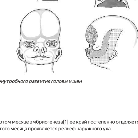
триутробного развития головы и шеи
ртом месяце эмбриогенеза
[1]
ее край постепенно отделяет
ятого месяца проявляется рельеф наружного уха.