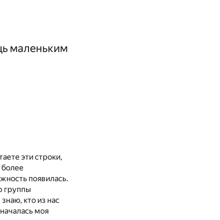
щь маленьким
аете эти строки,
о более
ожность появилась.
р группы
знаю, кто из нас
 началась моя