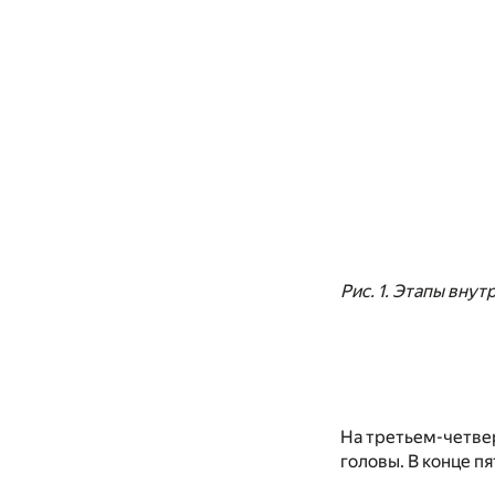
Рис. 1. Этапы вну
На третьем-четве
головы. В конце п