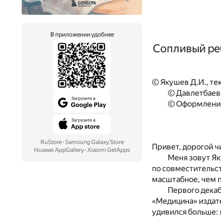
В приложении удобнее
Сопливый ре
© Якушев Д.И., тек
© Давлетбаева
© Оформление
RuStore
·
Samsung Galaxy Store
Привет, дорогой ч
Huawei AppGallery
·
Xiaomi GetApps
Меня зовут Як
по совместительст
масштабное, чем п
Первого декаб
«Медицина» издател
удивился больше: я