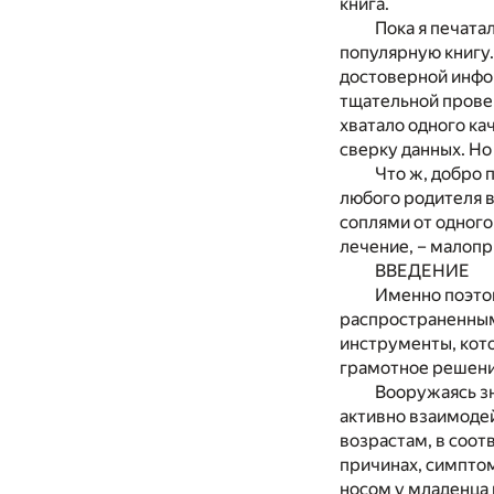
книга.
Пока я печатал
популярную книгу.
достоверной инфор
тщательной прове
хватало одного ка
сверку данных. Но
Что ж, добро 
любого родителя в
соплями от одного
лечение, – малопр
ВВЕДЕНИЕ
Именно поэто
распространенным
инструменты, кото
грамотное решени
Вооружаясь зн
активно взаимодей
возрастам, в соот
причинах, симптом
носом у младенца 