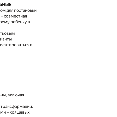
ЛЬНЫЕ
чом для постановки
 – совместная
воему ребенку в
остковым
рианты
риентироваться в
аны, включая
 трансформации.
ими – хрящевых