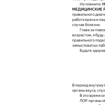
Но помните:
Н
МЕДИЦИНСКИЕ 
правильного диагн
работа врача и па
случае болезни.
Глава за глав
возрастом, я буду
правильного подхо
замысловатых лаб
Будьте здоров
В период внутриут
органы вкуса, слух
В это время 
ЛОР-органы о