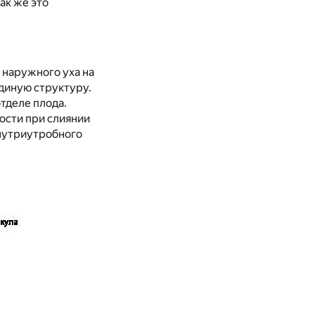
ак же это
 наружного уха на
единую структуру.
тделе плода.
ости при слиянии
внутриутробного