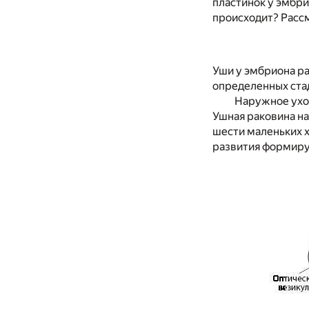
пластинок у эмбри
происходит? Расс
Уши у эмбриона ра
определенных стад
Наружное ухо 
Ушная раковина н
шести маленьких х
развития формиру