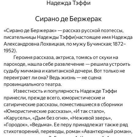
Надежда Тэффи
Сирано де Бержерак
«Сирано де Бержерак» — рассказ русской поэтессы,
писательницы Надежды Тэффи(настоящее имя Надежда
Александровна Лохвицкая, по мужу Бучинская; 1872–
1952).
Героиня рассказа, актриса, томясь от скуки на
пароходе, нашла себе развлечение — решила устроить
судьбу мичмана и капитанской дочери. Вот только не
переиграет ли она? Ведь жизнь — не сцена
провинциального театра.
Известность и популярность Надежде Тэффи
принесли, прежде всего, юмористические и
сатирические рассказы, поместившиеся в сборники
«Юмористические рассказы», «И так стало»,
«Карусель», «Дым без огня», «Неживой зверь»,
«Городок», «Ведьма». Ее перу принадлежат также ряд
стихотворений, переводы, роман «Авантюрный роман»,