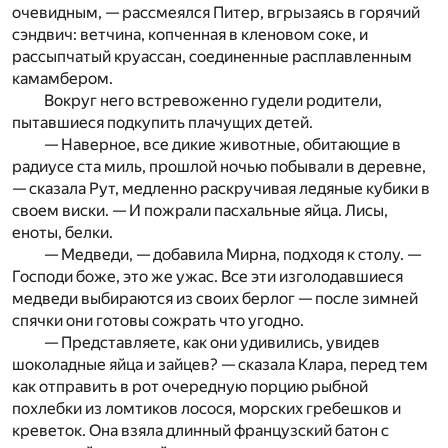
очевидным, — рассмеялся Питер, вгрызаясь в горячий
сэндвич: ветчина, копченная в кленовом соке, и
рассыпчатый круассан, соединенные расплавленным
камамбером.
Вокруг него встревоженно гудели родители,
пытавшиеся подкупить плачущих детей.
— Наверное, все дикие животные, обитающие в
радиусе ста миль, прошлой ночью побывали в деревне,
— сказала Рут, медленно раскручивая ледяные кубики в
своем виски. — И пожрали пасхальные яйца. Лисы,
еноты, белки.
— Медведи, — добавила Мирна, подходя к столу. —
Господи боже, это же ужас. Все эти изголодавшиеся
медведи выбираются из своих берлог — после зимней
спячки они готовы сожрать что угодно.
— Представляете, как они удивились, увидев
шоколадные яйца и зайцев? — сказала Клара, перед тем
как отправить в рот очередную порцию рыбной
похлебки из ломтиков лосося, морских гребешков и
креветок. Она взяла длинный французский батон с