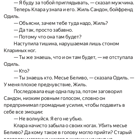
— Я буду за тобой приглядывать, — сказал мужчина.
Теперь Клара узнала и его. Жиль Сандон, бойфренд
Одиль.
— Объясни, зачем тебе туда надо, Жиль?
— Да так, просто забавно.
— Потому что она там будет?
Наступила тишина, нарушаемая лишь стоном
Клариных ног.
— Ты же знаешь, что и он там будет, — не отступала
Одиль.
— Кто?
— Ты знаешь кто. Месье Беливо, — сказала Одиль. —
У меня­ плохое предчувствие, Жиль.
Последовала еще одна пауза, потом заговорил
Сандон, низким ровным голосом, словно он
предпринимал громадные усилия, чтобы подавить в
себе все эмоции:
— Не волнуйся. Я его не убью.
Клара начисто забыла о своих ногах. Убить месье
Беливо? Да кому такое в голову могло прийти? Старый