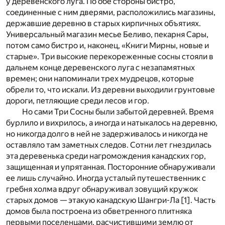
у деревенского луга. По обе стороны бистро,
соединенные с ним дверями, расположились­ магазины,
державшие деревню в старых кирпичных объятиях.
Универсальный магазин месье Беливо, пекарня Сары,
потом само­ бистро и, наконец, «Книги Мирны, новые и
старые». Три высокие­ перекореженные сосны стояли в
дальнем конце деревенского луга с незапамятных
времен; они напоминали трех мудрецов, ко­торые
обрели то, что искали. Из дерев­ни выходили грунтовые
дороги, петляющие среди лесов и гор.
Но сами Три Сосны были забытой деревней. Время
бурлило и вихрилось, а иногда и натыкалось на деревню,
но никогда долго в ней не задерживалось и никогда не
оставляло там заметных­ следов. Сотни лет гнездилась
эта деревенька среди нагроможде­ния канадских гор,
защищенная и упрятанная. Посторонние обнаруживали
ее лишь случайно. Иногда усталый путешественник­ с
гребня холма вдруг обнаруживал зовущий кружок
старых ­домов — этакую канадскую Шангри-Ла [
1
]. Часть
домов была построена из обветренного плитняка
первыми поселенцами, расчистившими землю от