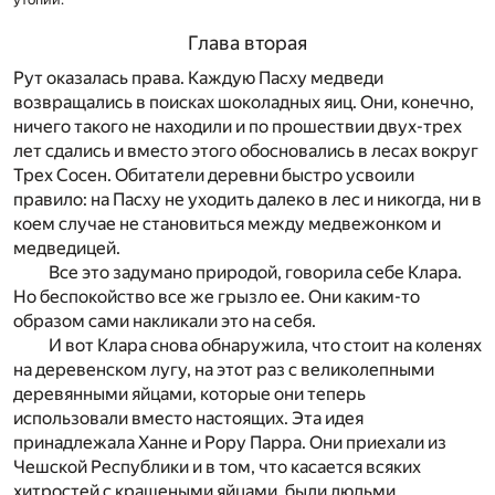
Глава вторая
Рут оказалась права. Каждую Пасху медведи
возвращались в по­исках шоколадных яиц. Они, конечно,
ничего такого не находи­ли и по прошествии двух-трех
лет сдались и вместо этого обосно­вались в лесах вокруг
Трех Сосен. Обитатели деревни быстро усвоили
правило: на Пасху не уходить далеко в лес и никогда, ни в
коем случае не становиться между медвежонком и
медведицей.­
Все это задумано природой, говорила себе Клара.
Но беспокойство все же грызло ее. Они каким-то
образом сами накликали это на себя.
И вот Клара снова обнаружила, что стоит на коленях
на дере­венском лугу, на этот раз с великолепными
деревянными яйцами, которые они теперь
использовали вместо настоящих. Эта идея
принадлежала Ханне и Рору Парра. Они приехали из
Чешской Республики и в том, что касается всяких
хитростей с крашеными яйцами, были людьми