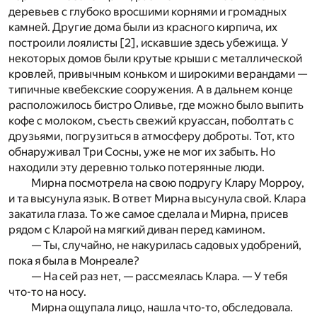
деревьев с глубоко вросшими корнями и громад­ных
камней. Другие дома были из красного кирпича, их
построили лоялисты [
2
], искавшие здесь убежища. У
некоторых до­мов были крутые крыши с металлической
кровлей, привычным­ коньком и широкими верандами —
типичные квебекские соору­жения. А в дальнем конце
расположилось бистро Оливье, где можно было выпить
кофе с молоком, съесть свежий круассан, поболтать с
друзьями, погрузиться в атмосферу доброты. Тот, кто
обнаруживал Три Сосны, уже не мог их забыть. Но
находили эту деревню только потерянные люди.
Мирна посмотрела на свою подругу Клару Морроу,
и та высунула язык. В ответ Мирна высунула свой. Клара
закатила глаза. То же самое сделала и Мирна, присев
рядом с Кларой на мягкий диван перед камином.
— Ты, случайно, не накурилась садовых удобрений,
пока я была в Монреале?
— На сей раз нет, — рассмеялась Клара. — У тебя
что-то на носу.
Мирна ощупала лицо, нашла что-то, обследовала.