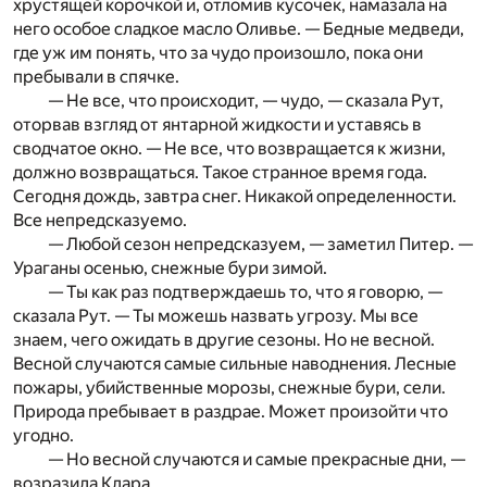
хрустящей корочкой и, отломив кусочек, намазала на
него особое сладкое масло Оливье. — Бедные медведи,
где уж им понять, что за чудо произошло, пока они
пребывали в спячке.
— Не все, что происходит, — чудо, — сказала Рут,
оторвав взгляд от янтарной жидкости и уставясь в
сводчатое окно. — Не все, что возвращается к жизни,
должно возвращаться. Такое странное время года.
Сегодня дождь, завтра снег. Никакой определенности.
Все непредсказуемо.
— Любой сезон непредсказуем, — заметил Питер. —
Ураганы­ осенью, снежные бури зимой.
— Ты как раз подтверждаешь то, что я говорю, —
сказала Рут. — Ты можешь назвать угрозу. Мы все
знаем, чего ожидать в другие сезоны. Но не весной.
Весной случаются самые сильные наводнения. Лесные
пожары, убийственные морозы, снежные бури, сели.
Природа пребывает в раздрае. Может произойти что
угодно.
— Но весной случаются и самые прекрасные дни, —
возрази­ла Клара.