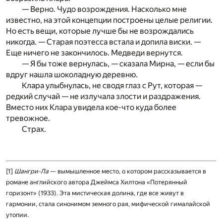
— Верно. Чудо возрождения. Насколько мне
известно, на этой концепции построены целые религии.
Но есть вещи, которые лучше бы не возрождались
никогда. — Старая поэтесса встала и допила виски. —
Еще ничего не закончилось. Медведи вернутся.
— Я бы тоже вернулась, — сказала Мирна, — если бы
вдруг нашла шоколадную деревню.
Клара улыбнулась, не сводя глаз с Рут, которая —
редкий случай — не излучала злости и раздражения.
Вместо них Клара увидела кое-что куда более
тревожное.
Страх.
[1]
Шангри-Ла
— вымышленное место, о котором рассказывается в
романе анг­лийского автора Джеймса Хилтона «Потерянный
горизонт» (1933). Эта мисти­ческая долина, где все живут в
гармонии, стала синонимом земного рая, мифической гималайской
утопии.