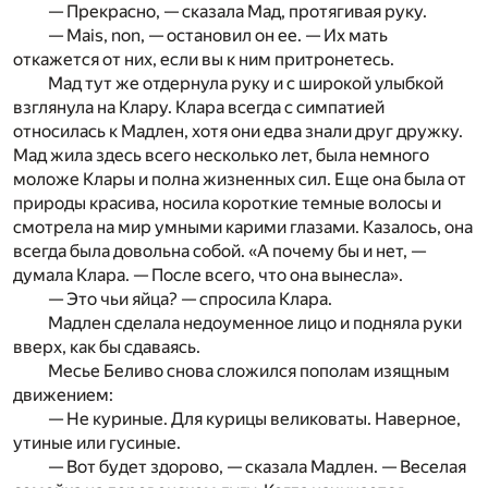
— Прекрасно, — сказала Мад, протягивая руку.
— Mais, non, — остановил он ее. — Их мать
откажется от них, если вы к ним притронетесь.
Мад тут же отдернула руку и с широкой улыбкой
взглянула на Клару. Клара всегда с симпатией
относилась к Мадлен, хотя они едва знали друг дружку.
Мад жила здесь всего несколько лет, была немного
моложе Клары и полна жизненных сил. Еще она была от
природы красива, носила короткие темные волосы и
смотрела на мир умными карими глазами. Казалось, она
все­гда была довольна собой. «А почему бы и нет, —
думала Клара. — После всего, что она вынесла».
— Это чьи яйца? — спросила Клара.
Мадлен сделала недоуменное лицо и подняла руки
вверх, как бы сдаваясь.
Месье Беливо снова сложился пополам изящным
движе­нием:
— Не куриные. Для курицы великоваты. Наверное,
утиные или гусиные.
— Вот будет здорово, — сказала Мадлен. — Веселая