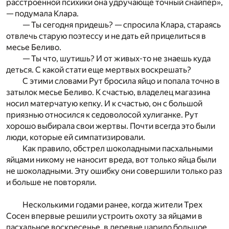
расстроенной психики она удручающе точный снайпер»,
— подумала Клара.
— Ты сегодня придешь? — спросила Клара, стараясь
отвлечь­ старую поэтессу и не дать ей прицелиться в
месье Беливо.­
— Ты что, шутишь? И от живых-то не знаешь куда
деться. С какой стати еще мертвых воскрешать?
С этими словами Рут бросила яйцо и попала точно в
затылок месье Беливо. К счастью, владелец магазина
носил матерча­тую кепку. И к счастью, он с большой
приязнью относился к седоволосой хулиганке. Рут
хорошо выбирала свои жертвы. По­чти всегда это были
люди, которые ей симпатизировали.
Как правило, обстрел шоколадными пасхальными
яйцами никому не наносит вреда, вот только яйца были
не шоколадными.­ Эту ошибку они совершили только раз
и больше не повторяли.
Несколькими годами ранее, когда жители Трех
Сосен впервые решили устроить охоту за яйцами в
пасхальное воскресенье,­ в деревне царило большое