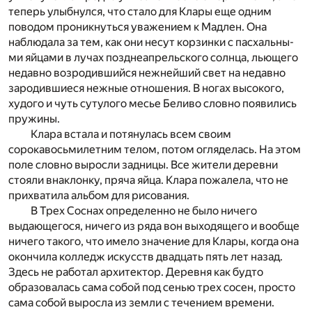
теперь улыбнулся, что стало­ для Клары еще одним
поводом проникнуться уважением к Мадлен. Она
наблюдала за тем, как они несут корзинки с пасхальны­
ми яйцами в лучах позднеапрельского солнца, льющего
недавно возродившийся нежнейший свет на недавно
зародившиеся нежные отношения. В ногах высокого,
худого и чуть сутулого месье Беливо словно появились
пружины.
Клара встала и потянулась всем своим
сорокавосьмилетним телом, потом огляделась. На этом
поле словно выросли задницы. Все жители деревни
стояли внаклонку, пряча яйца. Клара пожалела, что не
прихватила альбом для рисования.
В Трех Соснах определенно не было ничего
выдающегося, ничего из ряда вон выходящего и вообще
ничего такого, что имело значение для Клары, когда она
окончила колледж искусств двадцать пять лет назад.
Здесь не работал архитектор. Деревня как будто
образовалась сама собой под сенью трех сосен, прос­то
сама собой выросла из земли с течением времени.