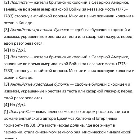
[2]
Лоялисты
— жители британских колоний в Северной Америке,
занявшие во время американской Войны за независимость (1775–
1783) сторону анг­лийской короны. Многие из них покинули колонии и
осели в Канаде.
[3]
Английские крестовые булочки
— сдобные булочки с корицей и
изюмом, украшенные крестом из теста или сахарной глазури; перед
едой разогреваются.­
[4] Но
(фр.)
.
[2]
Лоялисты
— жители британских колоний в Северной Америке,
занявшие во время американской Войны за независимость (1775–
1783) сторону анг­лийской короны. Многие из них покинули колонии и
осели в Канаде.
[3]
Английские крестовые булочки
— сдобные булочки с корицей и
изюмом, украшенные крестом из теста или сахарной глазури; перед
едой разогреваются.­
[4] Но
(фр.)
.
[1]
Шангри-Ла
— вымышленное место, о котором рассказывается в
романе анг­лийского автора Джеймса Хилтона «Потерянный
горизонт» (1933). Эта мисти­ческая долина, где все живут в
гармонии, стала синонимом земного рая, мифической гималайской
утопии.