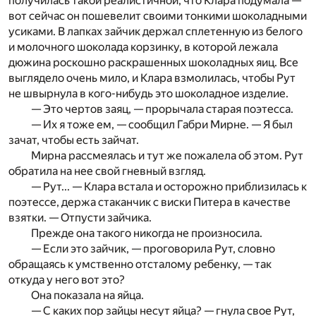
получилась такой реалистичной, что Клара подумала —
вот сейчас он пошевелит своими тонкими шоколадными
усиками. В лапках зайчик держал сплетенную из белого
и молочного шоколада корзинку, в которой лежала
дюжина роскош­но раскрашенных шоколадных яиц. Все
выглядело очень мило, и Клара взмолилась, чтобы Рут
не швырнула в кого-нибудь это шоколадное изделие.
— Это чертов заяц, — прорычала старая поэтесса.
— Их я тоже ем, — сообщил Габри Мирне. — Я был
зачат, чтобы есть зайчат.
Мирна рассмеялась и тут же пожалела об этом. Рут
обратила на нее свой гневный взгляд.
— Рут... — Клара встала и осторожно приблизилась к
поэтес­се, держа стаканчик с виски Питера в качестве
взятки. — Отпус­ти зайчика.
Прежде она такого никогда не произносила.
— Если это зайчик, — проговорила Рут, словно
обращаясь к умственно отсталому ребенку, — так
откуда у него вот это?
Она показала на яйца.
— С каких пор зайцы несут яйца? — гнула свое Рут,