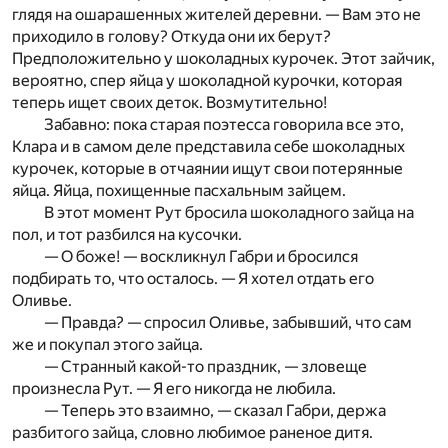
глядя на ошарашенных жителей деревни. — Вам это не
приходило в голову? Откуда они их берут?
Предположительно у шоколадных курочек. Этот зайчик,
вероятно, спер яйца у шоколадной курочки, которая
теперь ищет своих деток. Возмутительно!
Забавно: пока старая поэтесса говорила все это,
Клара и в самом деле представила себе шоколадных
курочек, которые в отчаянии ищут свои потерянные
яйца. Яйца, похищенные пасхаль­ным зайцем.
В этот момент Рут бросила шоколадного зайца на
пол, и тот разбился на кусочки.
— О боже! — воскликнул Габри и бросился
подбирать то, что осталось. — Я хотел отдать его
Оливье.
— Правда? — спросил Оливье, забывший, что сам
же и покупал этого зайца.
— Странный какой-то праздник, — зловеще
произнесла Рут. — Я его никогда не любила.
— Теперь это взаимно, — сказал Габри, держа
разбитого зай­ца, словно любимое раненое дитя.