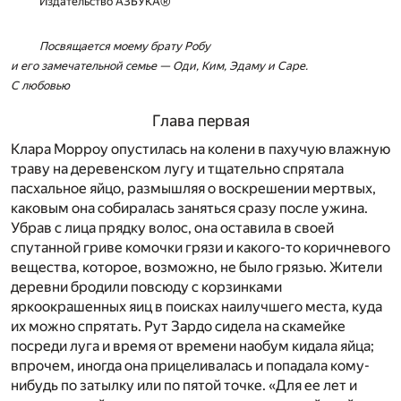
Издательство АЗБУКА®
Посвящается моему брату Робу
и его замечательной семье — Оди, Ким, Эдаму и Саре.
С любовью
Глава первая
Клара Морроу опустилась на колени в пахучую влажную
траву на деревенском лугу и тщательно спрятала
пасхальное яйцо, раз­мышляя о воскрешении мертвых,
каковым она собиралась за­няться сразу после ужина.
Убрав с лица прядку волос, она оста­вила в своей
спутанной гриве комочки грязи и какого-то корич­невого
вещества, которое, возможно, не было грязью. Жители
деревни бродили повсюду с корзинками
яркоокрашенных яиц в поисках наилучшего места, куда
их можно спрятать. Рут Зардо­ сидела на скамейке
посреди луга и время от времени наобум кидала яйца;
впрочем, иногда она прицеливалась и попадала кому-
нибудь по затылку или по пятой точке. «Для ее лет и