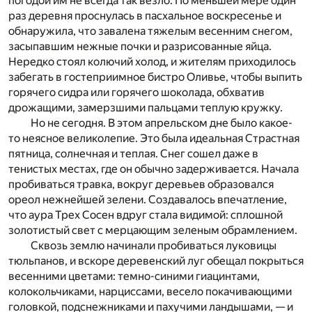
погодой им не всегда так везло. По меньшей мере один
раз деревня проснулась­ в пасхальное воскресенье и
обнаружила, что завалена тяжелым весенним снегом,
засыпавшим нежные почки и разрисованные яйца.
Нередко стоял колючий холод, и жителям приходилось
забегать в гостеприимное бистро Оливье, чтобы выпить
горячего сидра или горячего шоколада, обхватив
дрожащими, замерзшими пальцами теплую кружку.
Но не сегодня. В этом апрельском дне было какое-
то неясное­ великолепие. Это была идеальная Страстная
пятница, солнечная и теплая. Снег сошел даже в
тенистых местах, где он обычно задерживается. Начала
пробиваться травка, вокруг деревьев образовался
ореол нежнейшей зелени. Создавалось впечатление,
что аура Трех Сосен вдруг стала видимой: сплошной
золотистый свет с мерцающим зеленым обрамлением.
Сквозь землю начинали пробиваться луковицы
тюльпанов, и вскоре деревенский луг обещал покрыться
весенними цветами: темно-синими гиацинтами,
колокольчиками, нарциссами, весело покачивающими
головкой, подснежниками и пахучими ландышами, — и