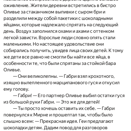
оживление. Жители деревни встретились в бистро
Оливье за стаканчиком выпивки с сыром бри и
разделили между собой пакетики с шоколадными
яйцами, которые надлежало спрятать на следующий
день. Воздух запол­нился охами и ахами с оттенком
легкой зависти. Взрослые люди словно опять стали
маленькими. Но настоящее удовольст­вие они
собирались получить, увидев лица своих детей. К тому
же дети все равно не смогли бы найти все яйца, в
особенности те, что были спрятаны за стойкой бара
Оливье.
— Они великолепны. — Габри взял крохотного,
изящно вылепленного марципанового гуся и откусил
ему голову.
— Габри! — Его партнер Оливье выбил остатки гуся
из большой руки Габри. — Это же для детей!
— Ты просто хочешь оставить их себе. — Габри
повернулся к Мирне и прошептал так, чтобы было
слышно всем: — Прекрасная идея. Геи предлагают
шоколадки детям. Дадим повод для разговоров