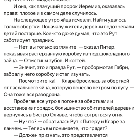
И она, как плачущий пророк Иеремия, оказалась
права: плохое и в самом деле случилось.
На следующее утро яйца исчезли. Найти удалось
только обертки. Поначалу жители деревни подозревали
детей постарше. Кое-кто даже думал, что это Рут
саботирует праздник.
— Нет, вы только взгляните, — сказал Питер,
показывая растерзанную коробку из-под шоколадного
зайца. — Отметины зубов. И когтей.
— Значит, это и правда Рут, — пробормотал Габри,
забрал у него коробку и стал изучать.
— Посмотрите-ка! — Клара бросилась за оберткой
от пасхального яйца, которую понесло ветром по лугу. —
Она тоже вся разодрана.
Пробегав все утро в погоне за обертками и
восстановив поря­док, большинство обитателей деревни
вернулись в бистро Оливье, чтобы согреться у огня.
— Ну что? — обратилась Рут к Питеру и Кларе за
ланчем. — Теперь вы понимаете, что грядет?
— Должен признать, это представляется