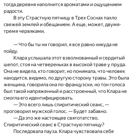
тогда деревня наполнится ароматами и ощущением
радости.
В эту Страстную пятницу в Трех Соснах пахло
свежей землей и обещанием. А еще, может, двумя-
тремя червяками.
— Что бы ты ни говорил, я все равно никуда не
пойду.
Клара услышала этот взволнованный и сердитый
шепот, стоя на четвереньках в высокой траве у пруда.
Она не видела, кто говорит, но понимала, что человек
находится, видимо, по другую сторону травы. Это была
женщина, говорила она по-французски, но тон голоса
был такой напряженный и расстроенный, что Клара не
смогла его идентифицировать.
— Это всего лишь спиритический сеанс, —
проговорил мужской голос. — Будет забавно.
— Да это же настоящее святотатство.
Спиритический сеанс в Страстную пятницу?
Последовала пауза. Клара чувствовала себя