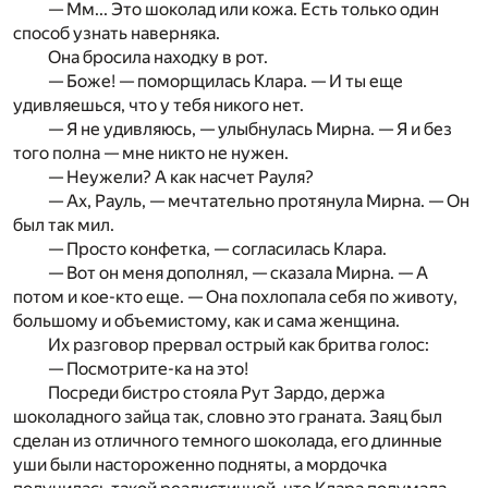
— Мм... Это шоколад или кожа. Есть только один
способ узнать­ наверняка.
Она бросила находку в рот.
— Боже! — поморщилась Клара. — И ты еще
удивляешься, что у тебя никого нет.
— Я не удивляюсь, — улыбнулась Мирна. — Я и без
того полна — мне никто не нужен.
— Неужели? А как насчет Рауля?
— Ах, Рауль, — мечтательно протянула Мирна. — Он
был так мил.
— Просто конфетка, — согласилась Клара.
— Вот он меня дополнял, — сказала Мирна. — А
потом и кое-кто еще. — Она похлопала себя по животу,
большому и объемистому, как и сама женщина.
Их разговор прервал острый как бритва голос:
— Посмотрите-ка на это!
Посреди бистро стояла Рут Зардо, держа
шоколадного зайца так, словно это граната. Заяц был
сделан из отличного темного шоколада, его длинные
уши были настороженно подняты, а мордочка