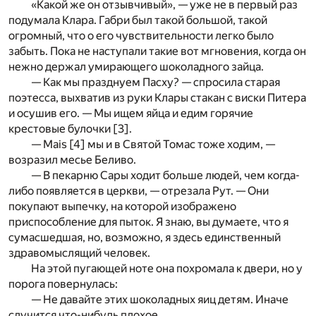
«Какой же он отзывчивый», — уже не в первый раз
подумала Клара. Габри был такой большой, такой
огромный, что о его чувствительности легко было
забыть. Пока не наступали такие вот мгновения, когда он
нежно держал умирающего шоколадного зайца.
— Как мы празднуем Пасху? — спросила старая
поэтесса, выхватив из руки Клары стакан с виски Питера
и осушив его. — Мы ищем яйца и едим горячие
крестовые булочки [
3
].
— Mais [
4
] мы и в Святой Томас тоже ходим, —
возразил месье Беливо.
— В пекарню Сары ходит больше людей, чем когда-
либо появляется в церкви, — отрезала Рут. — Они
покупают выпечку, на которой изображено
приспособление для пыток. Я знаю, вы ду­маете, что я
сумасшедшая, но, возможно, я здесь единственный
здравомыслящий человек.
На этой пугающей ноте она похромала к двери, но у
порога повернулась:
— Не давайте этих шоколадных яиц детям. Иначе
случится что-нибудь плохое.