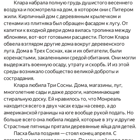
Клара набрала полную грудь душистого весеннего
воздуха и посмотрела на дом, в котором они с Питером
жили. Кирпичный дом с деревянным крылечком и
стенами из плитняка был обращен фасадом к лугу. От
калитки к входной двери дома вилась тропинка между
яблонями, вот-вот готовыми расцвести. Потом­ Клара
обвела взглядом другие дома вокруг деревенского
луга. Дома в Трех Соснах, как и их обитатели, были
коренас­тыми, закаленными средой обитания. Они могли
выдержать военную осаду, утрату и скорбь. И из этой
среды возникало сообщество великой доброты и
сострадания.
Клара любила Три Сосны. Дома, магазины, луг,
многолетние­ сады и даже дороги, напоминающие
стиральную доску. Ей нравилось то, что Монреаль
находится всего в двух часах езды на север, а до
американской границы на юге вообще рукой подать. Но
больше всего она любила людей, которые в эту и другие
Страстные пятницы прятали деревянные яйца для детей.
Пасха была поздняя — стоял конец апреля. С