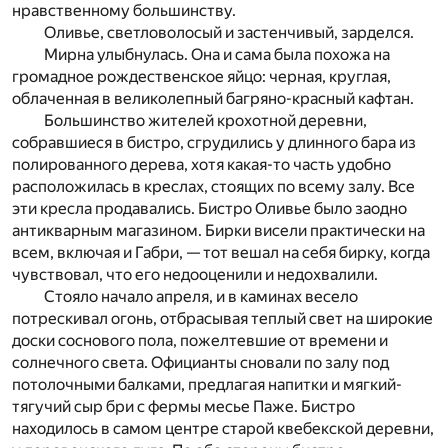
нравственному большинству.
Оливье, светловолосый и застенчивый, зарделся.
Мирна улыбнулась. Она и сама была похожа на
громадное рождественское яйцо: черная, круглая,
облаченная в великолеп­ный багряно-красный кафтан.
Большинство жителей крохотной деревни,
собравшиеся в бистро, сгрудились у длинного бара из
полированного дерева, хотя какая-то часть удобно
расположилась в креслах, стоящих по всему залу. Все
эти кресла продавались. Бистро Оливье было заодно
антикварным магазином. Бирки висели практически на
всем, включая и Габри, — тот вешал на себя бирку, когда
чувствовал, что его недооценили и недохвалили.
Стояло начало апреля, и в каминах весело
потрескивал огонь, отбрасывая теплый свет на широкие
доски соснового пола, пожелтевшие от времени и
солнечного света. Официанты сновали­ по залу под
потолочными балками, предлагая напитки и мягкий­
тягучий сыр бри с фермы месье Паже. Бистро
находилось в са­мом центре старой квебекской деревни,