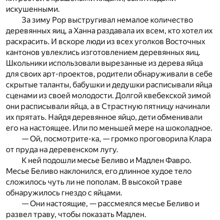
искушенными.
За зиму Рор выстругивал немалое количество
деревянных яиц, а Ханна раздавала их всем, кто хотел их
раскрасить. И вскоре люди из всех уголков Восточных
кантонов увлеклись изготовлением деревянных яиц.
Школьники использовали вырезан­ные из дерева яйца
для своих арт-проектов, родители обнаружи­вали в себе
скрытые таланты, бабушки и дедушки расписывали яйца
сценами из своей молодости. Долгой квебекской зимой
они расписывали яйца, а в Страстную пятницу начинали
их прятать. Найдя деревянное яйцо, дети обменивали
его на настоящее. Или по меньшей мере на шоколадное.
— Ой, посмотрите-ка, — громко проговорила Клара
от пруда на деревенском лугу.
К ней подошли месье Беливо и Мадлен Фавро.
Месье Беливо наклонился, его длинное худое тело
сложилось чуть ли не пополам. В высокой траве
обнаружилось гнездо с яйцами.
— Они настоящие, — рассмеялся месье Беливо и
развел траву, чтобы показать Мадлен.