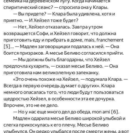
семейка на деревенском лугу. Когда начинается
спиритический сеанс? — спросила она у Клары.
— Вы придете? — Клара была удивлена, хотя и
приятно. — И Хейзел тоже будет?
— Нет, Хейзел отказалась. Завтра утром
возвращается Софи, и Хейзел говорит, что должна
приготовить еду и прибрать в доме, mais, franchement
[
5
]... — Мадлен заговорщицки подалась к ней. — Она
боится призраков. А месье Беливо согласился прийти.
— Мы должны быть благодарны, что Хейзел
предпочла кухарить, — сказал месье Беливо. — Она
приготовила нам великолепную запеканку.
«Это очень похоже на Хейзел, — подумала Клара. —
Всегда в первую очередь думает о других». Клара
немного опасалась того,­ что люди будут пользоваться
щедростью Хейзел, в особенности эта ее дочурка.
Впрочем, это не ее дело.
— Но у нас еще много дел до обеда, mon ami [
6
].
Мадлен одарила месье Беливо широкой улыбкой и
слегка прикоснулась к его плечу. Месье Беливо
улыбнулся. Он редко улыбался после смерти жены, а вот