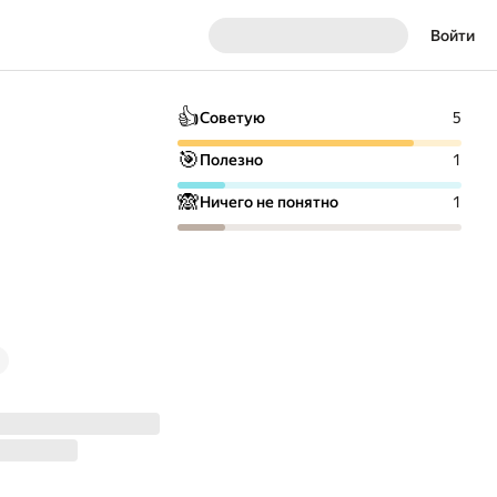
Войти
👍
Советую
5
🎯
Полезно
1
🙈
Ничего не понятно
1