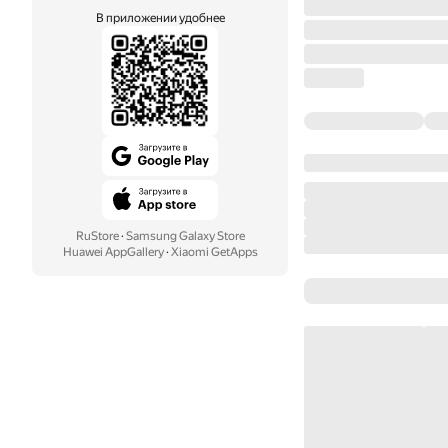
В приложении удобнее
RuStore
·
Samsung Galaxy Store
Huawei AppGallery
·
Xiaomi GetApps