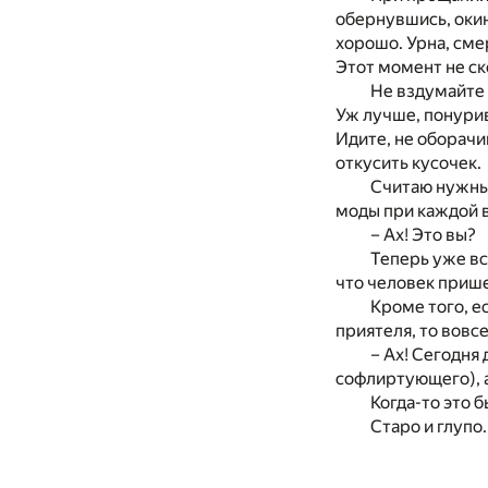
обернувшись, окин
хорошо. Урна, сме
Этот момент не ск
Не вздумайте 
Уж лучше, понурив
Идите, не оборачи
откусить кусочек.
Считаю нужным
моды при каждой 
– Ах! Это вы?
Теперь уже вс
что человек прише
Кроме того, е
приятеля, то вовс
– Ах! Сегодня
софлиртующего), а
Когда-то это б
Старо и глупо.