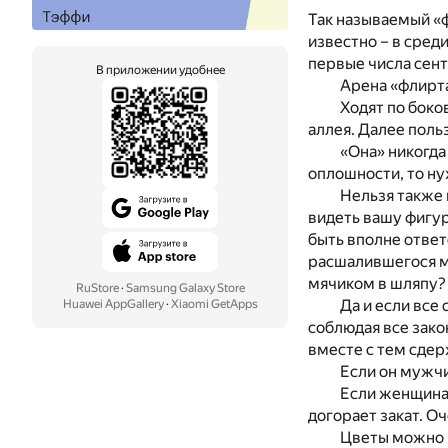
Так называемый «
известно – в сред
первые числа сент
В приложении удобнее
Арена «флирта
Ходят по боко
аллея. Далее поль
«Она» никогда
оплошности, то ну
Нельзя также 
видеть вашу фигур
быть вполне ответ
расшалившегося мл
мячиком в шляпу? 
RuStore
·
Samsung Galaxy Store
Да и если все
Huawei AppGallery
·
Xiaomi GetApps
соблюдая все зако
вместе с тем сдер
Если он мужчи
Если женщина,
догорает закат. О
Цветы можно в