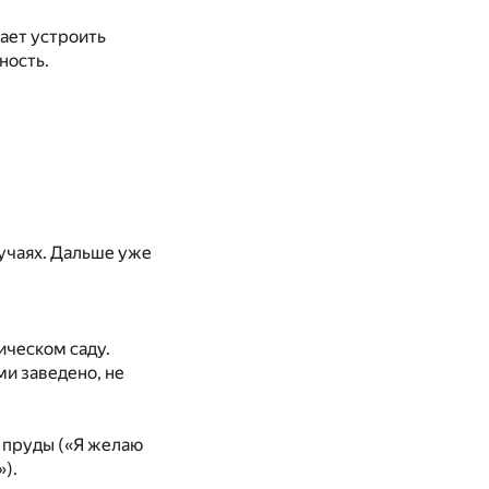
лает устроить
ность.
учаях. Дальше уже
ическом саду.
ми заведено, не
е пруды («Я желаю
»).