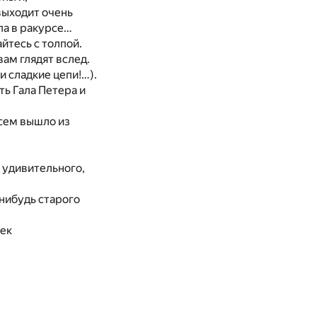
выходит очень
па в ракурсе…
йтесь с толпой.
вам глядят вслед.
и сладкие цепи!…).
ть Гала Петера и
сем вышло из
и удивительного,
-нибудь старого
рек