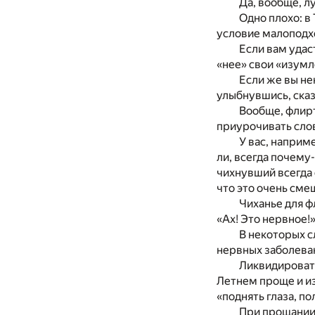
Да, вообще, л
Одно плохо: в
условие малоподх
Если вам удас
«нее» свои «изумл
Если же вы не
улыбнувшись, сказ
Вообще, флир
приурочивать слов
У вас, наприме
ли, всегда почему
чихнувший всегда 
что это очень сме
Чиханье для ф
«Ах! Это нервное!
В некоторых с
нервных заболева
Ликвидировать
Летнем проще и из
«поднять глаза, п
При прощании 