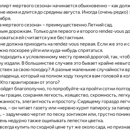
флирт мертвого сезона» начинается обыкновенно – как дол
ине июня и длится до средины августа. Иногда (очень редко)
ября.
 мертвого сезона» – преимущественно Летний сад.
вым дорожкам. Только для первого и второго rendez-vous 
зоваться ей считается уже бестактным.
 не должна приходить на rendez-vous первая. Если же это и 
жно поскорее уйти или куда-нибудь спрятаться.
подходить к условленному месту прямой дорогой, так, чт
у издали. В большинстве случаев это бывает крайне невыг
ствен за свою походку? А разные маленькие случайности в
аденца, который на полном ходу ткнулся вам головой в ко
Кто гарантирован от этого?
 сойдет благополучно, то попробуйте-ка пройти сотни полто
ны грации, сохраняя легкость, изящество, скромность, легк
жанность, элегантность и простоту. Сидящему гораздо легч
на, – он читает газету или «нервно курит папиросу за папи
 – задумчиво чертит по песку зонтиком или, грустно поникн
чень недурно также ощипывать лепестки цветка.
сегда купить по сходной цене тут же около сада, но призна