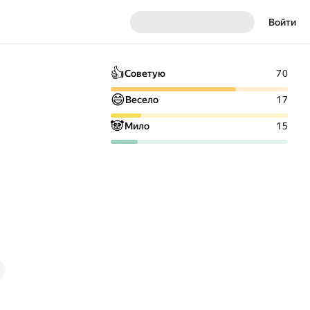
Войти
👍
Советую
70
😄
Весело
17
🐼
Мило
15