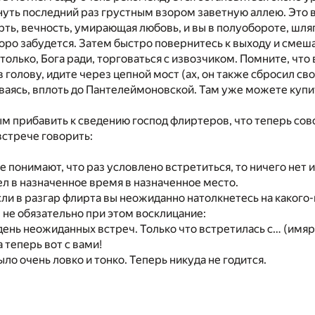
уть последний раз грустным взором заветную аллею. Это 
рть, вечность, умирающая любовь, и вы в полуобороте, шля
оро забудется. Затем быстро повернитесь к выходу и смеша
только, Бога ради, торговаться с извозчиком. Помните, что 
 голову, идите через цепной мост (ах, он также сбросил сво
ваясь, вплоть до Пантелеймоновской. Там уже можете купи
 прибавить к сведению господ флиртеров, что теперь сов
встрече говорить:
е понимают, что раз условлено встретиться, то ничего нет 
л в назначенное время в назначенное место.
сли в разгар флирта вы неожиданно натолкнетесь на какого
е не обязательно при этом восклицание:
 день неожиданных встреч. Только что встретилась с… (имя
 теперь вот с вами!
ыло очень ловко и тонко. Теперь никуда не годится.