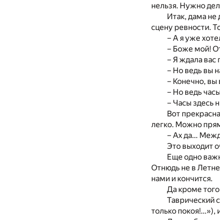
нельзя. Нужно дел
Итак, дама не
сцену ревности. Т
– А я уже хот
– Боже мой! О
– Я ждала вас 
– Но ведь вы 
– Конечно, вы
– Но ведь час
– Часы здесь 
Вот прекрасна
легко. Можно прям
– Ах да… Между
Это выходит о
Еще одно важн
Отнюдь не в Летне
нами и кончится.
Да кроме того
Таврический с
только покоя!…»), 