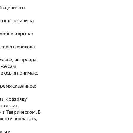
й сцены это
а «него» или на
орбно и кротко
своего обихода
ханье, не правда
аже сам
меюсь, я понимаю,
время сказанное:
ти к разряду
поверит.
и в Таврическом. В
жно и поплакать,
ны и,