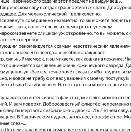
учше Таврического сада на этот предмет не выдумаешь.
 Таврическом саду всегда страшно хочется спать. Для бурно
одящее. Для меланхолической – великолепно.
тся зевнуть совершенно незаметно, то вы можете поднять н
енные глаза, полные слез», и посмотреть с упреком.
нароком зевнете слишком уж откровенно, то вы можете, ск
ать: «Это нервное».
тующим рекомендуется к самым неэстетическим явлениям 
о «нервное». Это всегда очень облагораживает.
р, сильный насморк, и вы чихаете, как кошка на лежанке. Чи
-то принимается как явление очень комического разряда. Д
смущенно улыбается, точно хочет сказать: «Вот видите, я с
шно, и вовсе не требую от вас уважения к моему поступку!»
лирта было бы гибельным. Но вот тут-то и может спасти во
»
лучаях особо интенсивного флирта даже флюс можно отнес
ний. И вам поверят. Добросовестный флиртёр непременно 
 флирты мертвого сезона можно двояко. И в Летнем саду, 
ящнее. В Таврическом нуднее, затяжнее, но эффектнее. Мо
олные слез»…
в Летнем саду очень рекомендуется остановиться около ур