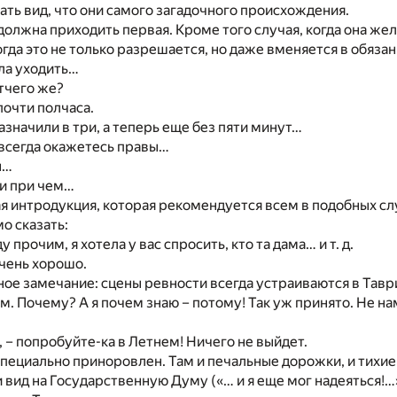
ать вид, что они самого загадочного происхождения.
 должна приходить первая. Кроме того случая, когда она же
огда это не только разрешается, но даже вменяется в обязан
ела уходить…
тчего же?
почти полчаса.
назначили в три, а теперь еще без пяти минут…
 всегда окажетесь правы…
ы…
ни при чем…
я интродукция, которая рекомендуется всем в подобных сл
о сказать:
 прочим, я хотела у вас спросить, кто та дама… и т. д.
чень хорошо.
ое замечание: сцены ревности всегда устраиваются в Тавр
м. Почему? А я почем знаю – потому! Так уж принято. Не на
, – попробуйте-ка в Летнем! Ничего не выйдет.
пециально приноровлен. Там и печальные дорожки, и тихи
и вид на Государственную Думу («… и я еще мог надеяться!…