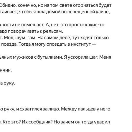
Обидно, конечно, но на том свете огорчаться будет
стаивает, чтобы я шла домой по освещенной улице,
ости не помешает. А, нет, это просто какие-то
адо поворачивать к рельсам.
. Мол, шум, гам. На самом деле, тут ходят только
 поезда. Тогда я могу опоздать в институт —
пьяных мужиков с бутылками. Я ускорила шаг. Меня
ужчин.
а руку.
 руку, и схватился за лицо. Между пальцев у него
. Кто это? Их сообщник? Но зачем он тогда ударил