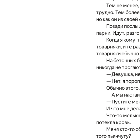
Тем не менее,
трудно. Тем более
но как он из свое
Позади послыш
парни. Идут, разг
Когда я кому-
товарняки, и те ра
товарняки обычно 
На бетонных б
никогда не трогаю
— Девушка, не
— Нет, я торо
Обычно этого х
— А мы настаи
— Пустите мен
И что мне дел
Что-то мелькн
потекла кровь.
Меня кто-то о
того пьянчугу?