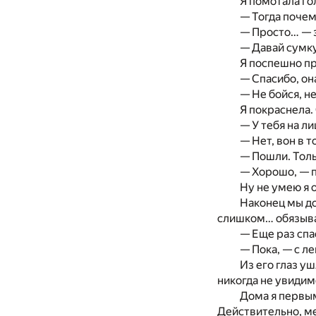
Я помотала го
— Тогда поче
— Просто… — з
— Давай сумку
Я поспешно пр
— Спасибо, она
— Не бойся, не
Я покраснела.
— У тебя на л
— Нет, вон в т
— Пошли. Толь
— Хорошо, — п
Ну не умею я 
Наконец мы до
слишком… обязывае
— Еще раз спа
— Пока, — с л
Из его глаз у
никогда не увидим
Дома я первым
Действительно, ме