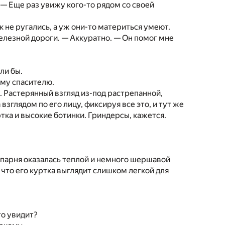
 — Еще раз увижу кого-то рядом со своей
 не ругались, а уж они-то материться умеют.
железной дороги. — Аккуратно. — Он помог мне
ли бы.
ему спасителю.
. Растерянный взгляд из-под растрепанной,
зглядом по его лицу, фиксируя все это, и тут же
тка и высокие ботинки. Гриндерсы, кажется.
нь парня оказалась теплой и немного шершавой
 что его куртка выглядит слишком легкой для
то увидит?