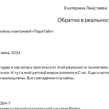
Екатерина Линстаева
Обратно в реальнос
влены компанией «ПараТайп»
таева, 2024
годам я научилась прятаться от этой реальности за книгами
очки. И тут в мой уютный мирок вломился Стас. Еще и нато
и вымышлены. Все совпадения случайны.
1284-7
еллектуальной издательской системе Ridero