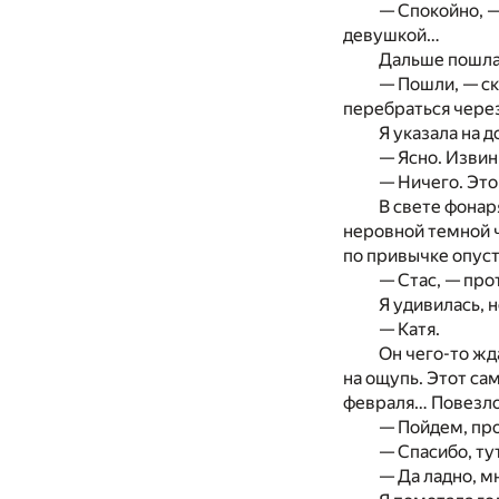
— Спокойно, —
девушкой…
Дальше пошла 
— Пошли, — ск
перебраться через
Я указала на 
— Ясно. Извини
— Ничего. Это
В свете фонар
неровной темной ч
по привычке опуст
— Стас, — про
Я удивилась, 
— Катя.
Он чего-то жд
на ощупь. Этот са
февраля… Повезло
— Пойдем, про
— Спасибо, тут
— Да ладно, м