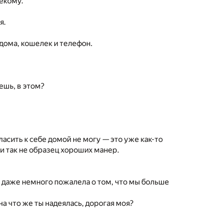
некому.
я.
 дома, кошелек и телефон.
ешь, в этом?
асить к себе домой не могу — это уже как-то
и так не образец хороших манер.
 Я даже немного пожалела о том, что мы больше
на что же ты надеялась, дорогая моя?