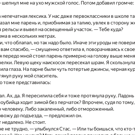
 шепнул мне на ухо мужской голос. Потом добавил громче:
непечатная лексика. У нас даже первоклассники в школе так
азал мне парень и, приобнимая за талию, увлек в сторону 
 рельсы и вывел на освещенный участок. — Тебе куда?
дома в нескольких метрах.
, что облапал, но так надо было. Иначе эти уроды не повери
 вам спасибо, — смущенно ответила я, поворачиваясь к сво
я передо мной стоял парень примерно на голову выше меня
елки. Левую щеку наискосок пересекал шрам. Я скользнула в
ила глаза. На парне были чуть потертые джинсы, черная кур
тянул руку мой спаситель.
но тоже представилась:
ал. Ах, да. Я пересилила себя и тоже протянула руку. Ладо
моубийца ходит зимой без перчаток? Впрочем, судя по тому,
 человеку. Либо закаленный, либо отмороженный.
вожу до подъезда, — предложил он.
 недалеко. Не стоит.
не не трудно, — улыбнулся Стас. — Или ты боишься, что кто-