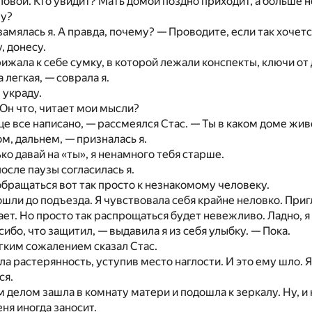
ловой. Кто увидит? Мать домой поздно приходит, а больше 
му?
амялась я. А правда, почему? — Проводите, если так хочетс
, донесу.
ижала к себе сумку, в которой лежали конспекты, ключи от
 легкая, — соврала я.
 украду.
 Он что, читает мои мысли?
ице все написано, — рассмеялся Стас. — Ты в каком доме жив
ом, дальнем, — призналась я.
ко давай на «ты», я ненамного тебя старше.
осле паузы согласилась я.
обращаться вот так просто к незнакомому человеку.
шли до подъезда. Я чувствовала себя крайне неловко. Пригл
т. Но просто так распрощаться будет невежливо. Ладно, я 
сибо, что защитил, — выдавила я из себя улыбку. — Пока.
егким сожалением сказал Стас.
шла растерянность, уступив место наглости. И это ему шло.
ся.
 делом зашла в комнату матери и подошла к зеркалу. Ну, и 
ня иногда заносит.