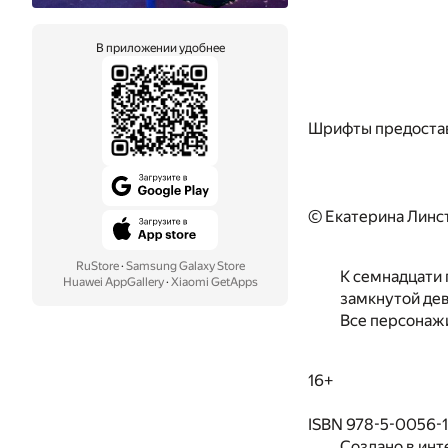
В приложении удобнее
Шрифты предоста
© Екатерина Линс
RuStore
·
Samsung Galaxy Store
К семнадцати 
Huawei AppGallery
·
Xiaomi GetApps
замкнутой дев
Все персонаж
16+
ISBN 978-5-0056-
Создано в инт