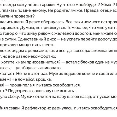
 я всегда хожу через гаражи. Ну что со мной будет? Убьют? 
, плакать по мне некому. Не родителям же. Правда, отец на
й Англии проверит?
ались шаги. Я резко обернулась. Все-таки немного осторожн
оваривают. Думаю, не привяжутся. Тем более, что мне уже н
то говорю, что живу рядом с железной дорогой, меня жалеют
з в сутки. Единственный риск — не успеть перейти дорогу до
проходят минут пять-шесть.
локах рядом с рельсами, как и всегда, восседала компания 
т, но все равно некомфортно.
 хотите к нам присоединиться? — встал с блоков один из м
плюсь, — улыбнулась я виновато.
ватает. Но не в этот раз. Мужик подошел ко мне и схватил з
ваем! Не ломайся, крошка.
я! — прошипела я, пытаясь освободиться.
ать? Подозреваю, они зовут не выпить…
уло сбоку. Мужик отлетел на пару шагов назад, отпуская мою
бнял сзади. Я рефлекторно дернулась, пытаясь освободиться