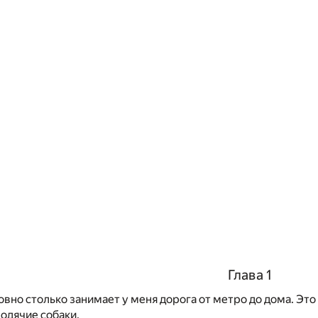
Глава 1
овно столько занимает у меня дорога от метро до дома. Это 
одячие собаки.